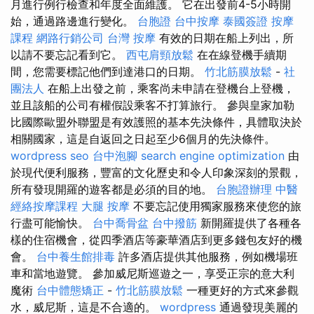
月進行例行檢查和年度全面維護。 它在出發前4-5小時開
始，通過路邊進行變化。
台胞證
台中按摩
泰國簽證
按摩
課程
網路行銷公司
台灣 按摩
有效的日期在船上列出，所
以請不要忘記看到它。
西屯肩頸放鬆
在在線登機手續期
間，您需要標記他們到達港口的日期。
竹北筋膜放鬆
-
社
團法人
在船上出發之前，乘客尚未申請在登機台上登機，
並且該船的公司有權假設乘客不打算旅行。 參與皇家加勒
比國際歐盟外聯盟是有效護照的基本先決條件，具體取決於
相關國家，這是自返回之日起至少6個月的先決條件。
wordpress seo
台中泡腳
search engine optimization
由
於現代便利服務，豐富的文化歷史和令人印象深刻的景觀，
所有發現開羅的遊客都是必須的目的地。
台胞證辦理
中醫
經絡按摩課程
大腿 按摩
不要忘記使用獨家服務來使您的旅
行盡可能愉快。
台中喬骨盆
台中撥筋
新開羅提供了各種各
樣的住宿機會，從四季酒店等豪華酒店到更多錢包友好的機
會。
台中養生館排毒
許多酒店提供其他服務，例如機場班
車和當地遊覽。 參加威尼斯巡遊之一，享受正宗的意大利
魔術
台中體態矯正
-
竹北筋膜放鬆
一種更好的方式來參觀
水，威尼斯，這是不合適的。
wordpress
通過發現美麗的