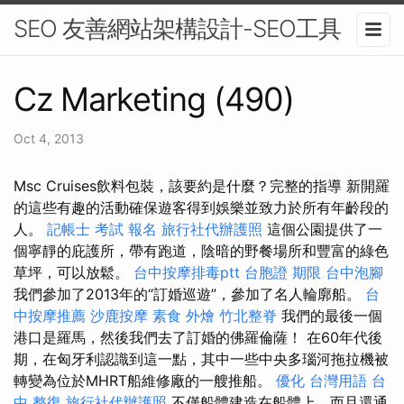
SEO 友善網站架構設計-SEO工具
Cz Marketing (490)
Oct 4, 2013
Msc Cruises飲料包裝，該要約是什麼？完整的指導 新開羅
的這些有趣的活動確保遊客得到娛樂並致力於所有年齡段的
人。
記帳士 考試 報名
旅行社代辦護照
這個公園提供了一
個寧靜的庇護所，帶有跑道，陰暗的野餐場所和豐富的綠色
草坪，可以放鬆。
台中按摩排毒ptt
台胞證 期限
台中泡腳
我們參加了2013年的“訂婚巡遊”，參加了名人輪廓船。
台
中按摩推薦
沙鹿按摩
素食 外燴
竹北整脊
我們的最後一個
港口是羅馬，然後我們去了訂婚的佛羅倫薩！ 在60年代後
期，在匈牙利認識到這一點，其中一些中央多瑙河拖拉機被
轉變為位於MHRT船維修廠的一艘推船。
優化 台灣用語
台
中 整復
旅行社代辦護照
不僅船體建造在船體上，而且還通