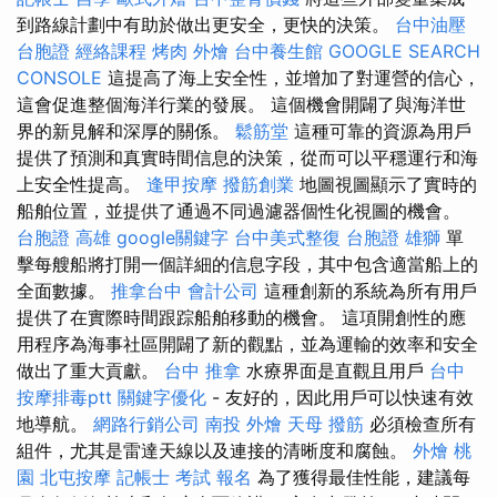
到路線計劃中有助於做出更安全，更快的決策。
台中油壓
台胞證
經絡課程
烤肉 外燴
台中養生館
GOOGLE SEARCH
CONSOLE
這提高了海上安全性，並增加了對運營的信心，
這會促進整個海洋行業的發展。 這個機會開闢了與海洋世
界的新見解和深厚的關係。
鬆筋堂
這種可靠的資源為用戶
提供了預測和真實時間信息的決策，從而可以平穩運行和海
上安全性提高。
逢甲按摩
撥筋創業
地圖視圖顯示了實時的
船舶位置，並提供了通過不同過濾器個性化視圖的機會。
台胞證 高雄
google關鍵字
台中美式整復
台胞證 雄獅
單
擊每艘船將打開一個詳細的信息字段，其中包含適當船上的
全面數據。
推拿台中
會計公司
這種創新的系統為所有用戶
提供了在實際時間跟踪船舶移動的機會。 這項開創性的應
用程序為海事社區開闢了新的觀點，並為運輸的效率和安全
做出了重大貢獻。
台中 推拿
水療界面是直觀且用戶
台中
按摩排毒ptt
關鍵字優化
- 友好的，因此用戶可以快速有效
地導航。
網路行銷公司
南投 外燴
天母 撥筋
必須檢查所有
組件，尤其是雷達天線以及連接的清晰度和腐蝕。
外燴 桃
園
北屯按摩
記帳士 考試 報名
為了獲得最佳性能，建議每