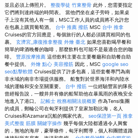
並且必須上傳照片。
整復學徒
竹東整骨
此外，您需要指定
它們將到達終端的時間表。 當他們坐在桌子旁時，如果桌
子上沒有其他人有一個，MSC工作人員的成員將不允許您
在包裹上購買葡萄酒。
台中 推薦 撥筋
MSC
台中 推拿
Cruises的官方回應是，每個旅行的人都必須購買相同的包
裹。
玄濟宮_康復推拿整復
外燴 臺北
如果您喜歡喝早餐和
簡單的啤酒晚餐的咖啡，那麼飲料包可能不是最適合您的咖
啡。
豐原按摩推薦
這些飲料主要在主要餐廳和自助餐自助
餐中提供。
外燴 點心
美容撥筋
因此，MSC
google seo
seo點擊軟體
Cruises提供了許多包裹，這些套餐專門為南
非水域的南非市場提供服務。 船隻對於世界海洋和內陸水
域的運輸和安全至關重要。
台中 撥筋
一位經驗豐富的隊長
曾經報告說，一艘井井有條的船幫助他在暴風雨的夜晚安全
地進入了港口。
記帳士 稅務相關法規概要
作為Tensi集團
的成員，郵輪公司在匈牙利提供了皇家加勒比海，名人
Cruises和Azamara沉船的獨家代表。
seo保證第一頁
推拿
美式整復 筋膜
關鍵字操作
幾乎每個大陸都通過令人興奮
的，無地的海岸，豪華條件，匈牙利嚮導，個人和團體道路
連接到所有房東，海洋和島嶼。
台中整骨神醫
台中腳底按