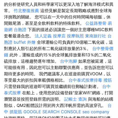
的分析使研究人員和科學家可以更深入地了解海洋模式和異
常。
竹北整復推薦
這些見解是製定長期戰略或應對全球海
洋挑戰的關鍵。 您可以在一天中的任何時間喝每頓飯，休
閒雞尾酒，甚至是全飲料飲料的特殊飲料。
公益路整骨
易
遊網 台胞證
下面的描述必須讓您一個好主意哪種MSC飲料
套餐最適合您。
法人定義
按摩店
按摩執照
東南旅行社 台
胞證
buffet 外燴
全球運輸公司負責約10億噸二氧化碳，這
對應於人類引起的所有二氧化碳排放量的3％。
台中整骨價
錢
此外，運輸造成約15％的全球氮排放量和13％的二氧化
硫排放，這種趨勢逐年增加。
台中泡腳
如果您被延遲，這
可能很有用，因此您可以主動聯繫供應商，並告訴您您可以
期待更多的時間。 我們建議客人在巡遊前購買VOOM，以
享受最大的折扣與車載價格相比。
台中泰式按摩排毒
撥筋
只需登錄我的巡遊即可購買並繼續前往郵輪計劃者。
台中
泰式按摩
在船上，使用您的設備登錄“皇家Wifi”網絡，打開
瀏覽器並按照登錄所需的說明。
記帳士 查詢
與海船的結構
類似，QM2船體設計用於跨大西洋帆所需的高波穿孔。
台
中 抓龍筋
GOOGLE SEARCH CONSOLE
seo company
比遊輪更快，笑話使QM2的圈子比大多數現代遊輪可以繼