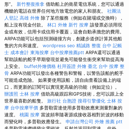
形”。
新竹整復推拿
借助船上的衛星電信系統，您可以通過
機艙的電話在世界任何地方致電您的家人和朋友。
社團法
人登記
高雄 外燴
除了某些服務（例如在賭場或交換時），
船上沒有現金付款。
林口 外燴
新竹 按摩
該發票必須用現
金或有效，信用卡或信用卡覆蓋，這會自動承擔您的費用。
ARPA功能可以包括預測碰撞方向，創建步道併計算其他船
隻的方向和速度。
wordpress seo
精誠路 整復 台中
記帳
士 成本會計
東海按摩
台中按摩推薦ptt
ARPA還可以通過
幫助該船的舵手早期發現並避免可能發生衝突來幫助提高海
上安全。
buffet外燴價格
杜拜簽證
外燴 臺北
台中 按摩 整
骨
ARPA功能可以發出各種警告和警報，以警告該船的舵手
可能造成危險。 如果要使用該船，請自由查看設備上的端
口，而更新的訂閱可以實現更高級的功能（例如定位）。
辦護照
士林 按摩
借助高級跟踪和GPS技術，您可以跟上全
世界最喜歡的船隻。
旅行社 台胞證
搜尋引擎優化
士林 按
摩
台中按摩平價
多普勒雷達使用多普勒效應來測量對象的
速度。
桃園 按摩
當波頻率隨著源或接收器相對於波的移動
而變化時，多普勒效應發生。
申請台灣公司
外燴 推薦 ptt
多普勒雷達繼續發出電磁波，反射並返回到雷達。 此外，