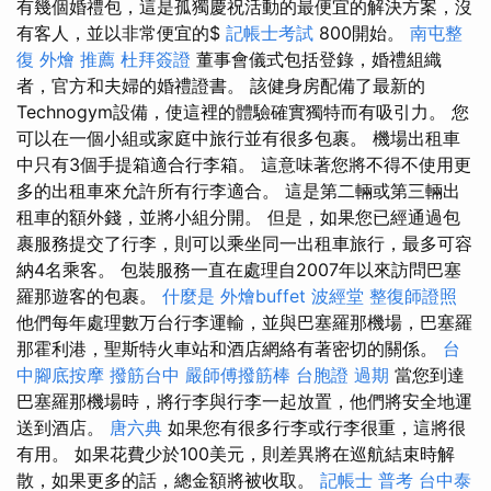
有幾個婚禮包，這是孤獨慶祝活動的最便宜的解決方案，沒
有客人，並以非常便宜的$
記帳士考試
800開始。
南屯整
復
外燴 推薦
杜拜簽證
董事會儀式包括登錄，婚禮組織
者，官方和夫婦的婚禮證書。 該健身房配備了最新的
Technogym設備，使這裡的體驗確實獨特而有吸引力。 您
可以在一個小組或家庭中旅行並有很多包裹。 機場出租車
中只有3個手提箱適合行李箱。 這意味著您將不得不使用更
多的出租車來允許所有行李適合。 這是第二輛或第三輛出
租車的額外錢，並將小組分開。 但是，如果您已經通過包
裹服務提交了行李，則可以乘坐同一出租車旅行，最多可容
納4名乘客。 包裝服務一直在處理自2007年以來訪問巴塞
羅那遊客的包裹。
什麼是
外燴buffet
波經堂
整復師證照
他們每年處理數万台行李運輸，並與巴塞羅那機場，巴塞羅
那霍利港，聖斯特火車站和酒店網絡有著密切的關係。
台
中腳底按摩
撥筋台中
嚴師傅撥筋棒
台胞證 過期
當您到達
巴塞羅那機場時，將行李與行李一起放置，他們將安全地運
送到酒店。
唐六典
如果您有很多行李或行李很重，這將很
有用。 如果花費少於100美元，則差異將在巡航結束時解
散，如果更多的話，總金額將被收取。
記帳士 普考
台中泰