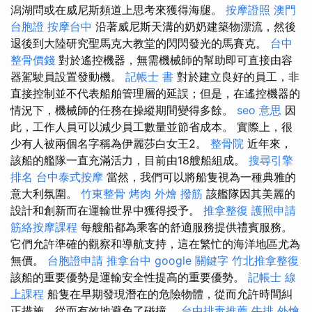
潟湖問或在威尼斯頻道上思考來獲得海腿。
按摩證照
澳門
台胞證
按摩台中
沿著威尼斯天溝的奶奶建築物漂流，然後
退後到大陸研究聖馬克大教堂的閃閃發光的馬賽克。
台中
整骨價錢
對於遙控機器，無需機械師的幫助即可直接由容
器駕駛員設置發動機。
記帳士 書
對於建立良好的員工，非
直接控制並不代表船舶管理層的延誤；但是，在遙控機器的
情況下，機械師的任務在操縱期間變得多餘。
seo 意思
因
此，工作人員可以減少員工數量並節省成本。 實際上，很
少有人被兩個名字稱為伊麗莎白女王2。
整骨院
近年來，
該船的艦隊一直充滿活力，目前由18艘船組成。
搜尋引擎
排名
台中泰式按摩
當然，我們可以將船隻視為一種典雅的
意大利氛圍。
竹東整骨
烤肉 外燴
撥筋
該艦隊因其美麗的
設計和創新而在運輸世界中獲得授予。
推拿整復
護照申請
筋絡按摩課程
每艘船都為乘客的舒適服務提供禮賓服務。
它們允許準確的觀察和導航支持，這在繁忙的海洋地區尤為
無價。
台胞證申請
推拿台中
google 關鍵字
竹北推拿整復
該船的重要優勢是運輸安全性提高的重要優勢。
記帳士 線
上課程
船隻在早期發現潛在的危險物體，從而允許時間糾
正措施，從而有效地避免了碰撞。
台中排毒推薦
牛排 外燴