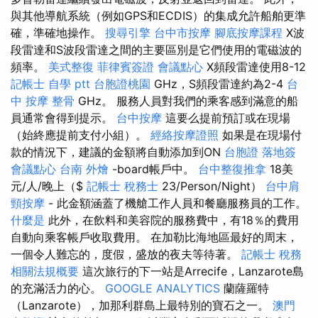
與其他導航系統（例如GPS和ECDIS）的集成允許船舶更準
確，準確地操作。
搜尋引擎
台中市按摩
腳底按摩課程
X波
段雷達和S波段雷達之間的主要區別是它們使用的電磁波的
頻率。
美式整復
菲律賓簽證
會議點心
X頻段雷達使用8-12
記帳士 自學 ptt
台胞證桃園
GHz，S頻段雷達約為2-4
台
中 按摩 整骨
GHz。 服務人員對我們的乘客感到滿意的船
員通常會得到提示。
台中按摩
這要么提前預訂或在現場
（始終應提前支付小組）。
經絡按摩證照
如果是在現場付
款的情況下，建議的金額將自動添加到ON
台胞證 落地簽
會議點心
台南 外燴
-board帳戶中。
台中整復推拿
18美
元/人/晚上（$
記帳士 稅務士
23/Person/Night）
台中肩
頸按摩
- 此金額涵蓋了機艙工作人員和餐廳服務員的工作。
什麼是
此外，在飲料和美容院的服務費中，有18％的費用
自動向乘客帳戶收取費用。 在加勒比海地區最好的周末，
一個令人難忘的，度假，盛放的夜夫等待著。
記帳士 稅務
相關法規概要
這次旅行的下一站是Arrecife，Lanzarote島
的充滿活力的心。
GOOGLE ANALYTICS
蘭薩羅特
（Lanzarote），加那利群島上最特別的寶石之一。
澳門