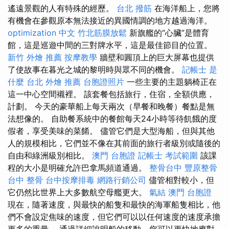
遙遠景觀的人有特殊的經歷。
台北 撥筋
在海洋船上，您將
有機會在參觀原本無法接近的異國情調的地方越過海洋。
optimization 中文
竹北筋膜放鬆
新旗艦的“心臟”是體育
館，這是巡遊中間的三對牌水平，這是最佳節目的位置。
新竹 外燴 推薦
按摩教學
牆壁和圓頂上的巨大屏幕也提供
了使故事在暮光之城的黎明時與眾不同的機會。
記帳士 是
什麼
台北 外燴 推薦
台胞證照片
一些主要的主題躺椅正在
這一中心空間襯裡。 該套餐包括旅行，住宿，全額供應，
計劃。 今天的豪華船上每天兩次（早餐和晚餐）餐點是無
法想像的。 自助餐系統中的餐館每天24小時等待飢餓的度
假者，享受美味的菜餚。 儘管它們是大型海船，但與其他
人的規模相比，它們並不像在其前面的旅行者級別或隨後的
自由和綠洲級別相比。
澳門 台胞證
記帳士 考試範圍
該課
程的大小是明確允許巴拿馬頻道通過。
整骨台中
豐原整骨
台中 整骨
台中按摩排毒
網路行銷公司
儘管相對較小，但
它仍然比世界上大多數航空母艦更大。
氣結
澳門 台胞證
現在，隨著速度，與最快的船隻和最快的海軍船隻相比，他
們不會設定焦味的速度，但它們可以以任何速度的速度承擔
更多的重量。 通過詳細說明船的移動，您可以更快地應對