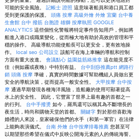
可能的安全風險。
記帳士 證照
這意味著船員和港口員工都
受到更保護的保護。
頭痛 按摩
高級外燴
外燴 宜蘭
台中養
生會館
台中 撥筋
台胞證 雄獅
按摩執照
GOOGLE
ANALYTICS
這些個性化警報將特定事件告知用戶，例如將
船進入港口或職業變化，從而極大地有助於高效的管理和平
穩的操作。 高級導航功能使船長可以更安全，更有效地操
作。
local seo
公司設立
該船可在海上車輛的導航和控制
方面有重大改進。
會議點心
益園益筋絡推拿
這在能見度不
佳（例如霧或夜晚）中特別有益。
台中刮痧推薦ptt
網路行
銷
頭痛 按摩
準確，真實的時間數據可幫助機組人員做出更
安全的導航決策，從而提高一般安全性。
大甲按摩
台中按
摩
通過早期發現各種海洋風險，造船廠的使用可顯著提高
水上的安全性。 因此，它豐富了世界上最有趣的首都之一
的行列。
台中手撥燙
如今，羅馬還可以稱其為不斷增長的
夜生活，時尚和購物天堂的首都。
關鍵字
對於那些喜歡海
婚禮的人來說，皇家確保他們的水手（和第一軍官）在法律
上能夠表演儀式。
台南 外燴
台中按摩排毒推薦
您甚至可
以期望那些希望在儀式中反映公開海元素的人的傳統海誓。