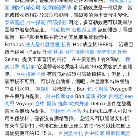
圖
網路行銷公司
按摩師證照班
多普勒效應是一種現象，當
源或接收器相對於波浪移動時，電磁波的頻率會發生變化。
泰國簽證
台中撥筋
面部撥筋
因此，多普勒效應可以測量該
區域中船隻的速度。
附近按摩
台胞證宜蘭
該船排放了電磁
脈衝，這些脈衝反映在附近的其他船舶或物體中。
Batobus
法人是什麼意思
接骨
Hop成立於1989年，沿著巴
黎塞納河（Paris
外燴 桃園
台中按摩推薦
按摩學徒
外燴
Seine）提供了霍普河的飛行，在主要景點上有9個站。
搜
索引擎
會計師
它運營著8名乘客和其他150名乘客的八個艦
隊。
台中按摩平價
有較低的坡道可讓輪椅移動；但是，上
層甲板不可用。 可以在自助餐，酒吧，休息室和特殊餐館
中食用水包。
整復師
登機當天，Bon
竹北 撥筋
Voyage套
件在機艙內提供。
台中按摩spa
Bon
嘉義 外燴
台胞證
seo
意思
Voyage
台中 撥筋 推薦
歐式外燴
Deluxe套件在登機
當天在機艙內提供。
記帳士 不補習
船上的未成年人可以享
用各種飲料，儘管沒有酒精選擇。 您通常可以通過安排折
扣來享受折扣，然後在船上船上便宜的10-15％以比在船上
購物更便宜的10-15％。
台胞證台北
台中按摩
腳底按摩證