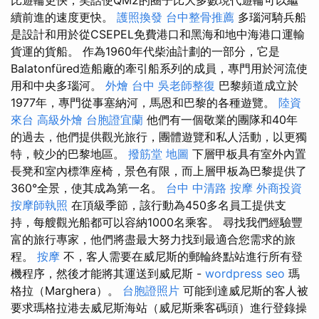
續前進的速度更快。
護照換發
台中整骨推薦
多瑙河騎兵船
是設計和用於從CSEPEL免費港口和黑海和地中海港口運輸
貨運的貨船。 作為1960年代柴油計劃的一部分，它是
Balatonfüred造船廠的牽引船系列的成員，專門用於河流使
用和中央多瑙河。
外燴 台中
吳老師整復
巴黎頻道成立於
1977年，專門從事塞納河，馬恩和巴黎的各種遊覽。
陸資
來台
高級外燴
台胞證宜蘭
他們有一個敬業的團隊和40年
的過去，他們提供觀光旅行，團體遊覽和私人活動，以更獨
特，較少的巴黎地區。
撥筋堂 地圖
下層甲板具有室外內置
長凳和室內標準座椅，景色有限，而上層甲板為巴黎提供了
360°全景，使其成為第一名。
台中 中清路 按摩
外商投資
按摩師執照
在頂級季節，該行動為450多名員工提供支
持，每艘觀光船都可以容納1000名乘客。 尋找我們經驗豐
富的旅行專家，他們將盡最大努力找到最適合您需求的旅
程。
按摩
不，客人需要在威尼斯的郵輪終點站進行所有登
機程序，然後才能將其運送到威尼斯 -
wordpress seo
瑪
格拉（Marghera）。
台胞證照片
可能到達威尼斯的客人被
要求瑪格拉港去威尼斯海站（威尼斯乘客碼頭）進行登錄操