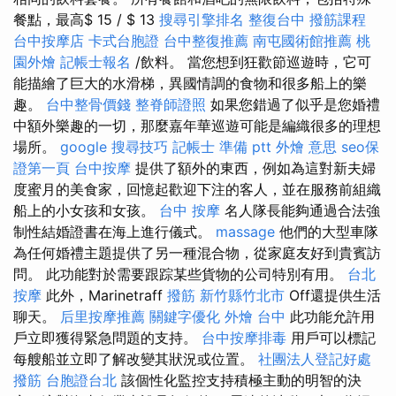
餐點，最高$ 15 / $ 13
搜尋引擎排名
整復台中
撥筋課程
台中按摩店
卡式台胞證
台中整復推薦
南屯國術館推薦
桃
園外燴
記帳士報名
/飲料。 當您想到狂歡節巡遊時，它可
能描繪了巨大的水滑梯，異國情調的食物和很多船上的樂
趣。
台中整骨價錢
整脊師證照
如果您錯過了似乎是您婚禮
中額外樂趣的一切，那麼嘉年華巡遊可能是編織很多的理想
場所。
google 搜尋技巧
記帳士 準備 ptt
外燴 意思
seo保
證第一頁
台中按摩
提供了額外的東西，例如為這對新夫婦
度蜜月的美食家，回憶起歡迎下注的客人，並在服務前組織
船上的小女孩和女孩。
台中 按摩
名人隊長能夠通過合法強
制性結婚證書在海上進行儀式。
massage
他們的大型車隊
為任何婚禮主題提供了另一種混合物，從家庭友好到貴賓訪
問。 此功能對於需要跟踪某些貨物的公司特別有用。
台北
按摩
此外，Marinetraff
撥筋 新竹縣竹北市
Off還提供生活
聊天。
后里按摩推薦
關鍵字優化
外燴 台中
此功能允許用
戶立即獲得緊急問題的支持。
台中按摩排毒
用戶可以標記
每艘船並立即了解改變其狀況或位置。
社團法人登記好處
撥筋
台胞證台北
該個性化監控支持積極主動的明智的決