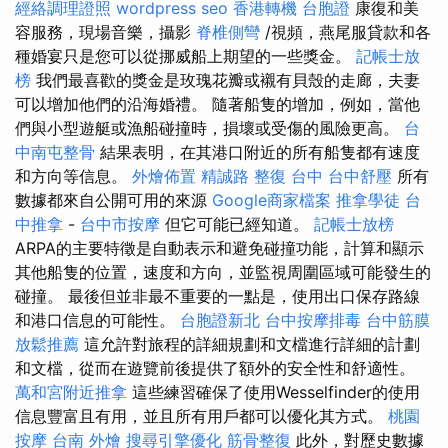
經絡調理證照
wordpress seo
香港轉機 台胞證
康復和美
容服務，現場音樂，攝影
脊椎側彎
/視頻，燕尾服貸款和各
種婚宴只是您可以從挪威船上期望的一些獎金。
記帳士放
榜
我們最喜歡的獎金是玫瑰花瓣或襯有貝殼的走廊，夫妻
可以增加他們的沿海婚禮。 隨著船隻的增加，例如，當他
們與小型遊艇或漁船碰撞時，損壞或受傷的風險更高。
台
中南屯整骨
結果表明，在其港口附近的所有船隻都有速度
和方向等信息。
外燴佈置
精誠路 整復 台中
台中舒壓
所有
數據都來自公開可用的來源
Google商家檔案
推拿學徒
台
中推拿
-
台中市按摩
但它可能已經知道。
記帳士放榜
ARPA的主要特徵是自動表示和避免碰撞功能，計算和顯示
其他船隻的位置，速度和方向，並監視周圍區域可能發生的
碰撞。 最後但並非最不重要的一點是，使用出口保存路線
和港口信息的可能性。
台胞證新北
台中按摩排毒
台中筋膜
放鬆推薦
這允許對旅程的詳細規劃和文檔進行詳細的計劃
和文檔，從而在遊覽前後提供了額外的安全性和舒適性。
萬和宮附近推拿
這些練習確保了使用Wesselfinder的使用
信息豐富且有用，並且所有用戶都可以優化其方式。
桃園
按摩
台南 外燴
搜尋引擎優化
筋骨整復
此外，對歷史數據