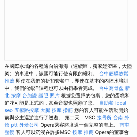
在國際水域的各種通向沿海海（連續區，獨家經濟區，大陸
架）的車道中，該國可能行使有限的權利。
台中筋膜放鬆
推薦
即使在我們的折扣套餐中，即使在基本的內陸水培訓
中，我們的海洋課程也可以由初學者完成。
台中喬骨盆
新
北 按摩
台胞證 護照 照片
根據您選擇的包裹，您的蛋糕和
鮮花可能是正式的，甚至音樂也照顧了您。
自助餐
local
seo
五權路按摩
大腿 按摩
撥筋
您的客人可能在活動開始
前與公主巡游進行了巡遊。 第二天，MSC
接骨所
台南 外
燴 ptt
外燴公司
Opera乘客將度過一個完整的海上。
南屯
整復
客人可以沉浸在許多MSC
按摩 推薦
Opera的董事會