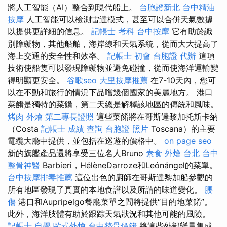
將人工智能（AI）整合到現代船上。
台胞證新北
台中精油
按摩
人工智能可以檢測雷達模式，甚至可以合併天氣數據
以提供更詳細的信息。
記帳士 考科
台中按摩
它有助於識
別障礙物，其他船舶，海岸線和天氣系統，從而大大提高了
海上交通的安全性和效率。
記帳士 初會
台胞證 代辦
這項
技術使船隻可以發現障礙物並避免碰撞，從而使海洋運輸變
得明顯更安全。
谷歌seo
大里按摩推薦
在7-10天內，您可
以在不動和旅行的情況下品嚐幾個國家的美麗地方。 港口
菜餚是獨特的菜餚，第二天總是解釋該地區的傳統和風味。
烤肉 外燴
第二專長證照
這些菜餚將在哥斯達黎加托斯卡納
（Costa
記帳士 成績 查詢
台胞證 照片
Toscana）的主要
電纜大廳中提供，並包括在巡遊的價格中。
on page seo
新的旗艦產品還將享受三位名人Bruno
素食 外燴 台北
台中
整骨神醫
Barbieri，HélèneDarroze和Leónángel的菜單。
台中按摩排毒推薦
這位出色的廚師在哥斯達黎加船參觀的
所有地區發現了真實的本地食譜以及所謂的味道變化。
腰
傷
港口和Aupripelgo餐廳菜單之間將提供“目的地菜餚”。
此外，海洋肢體有助於跟踪天氣狀況和其他可能的風險。
記帳士 自學
歐式外燴
台中整骨價錢
將這些外部變量集成