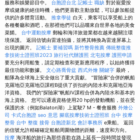
服務和娛樂節目中。
台胞證台北
記帳士 職缺
對於寵愛按
摩或健康的絕佳時機，他們更喜歡主動放鬆，可以參加船提
供的許多體育活動。
推拿學徒
白天，乘客可以享受船上的
各種餐廳和酒吧，在那裡他們可以品嚐來自世界各地的美食
菜餚。
台中運動按摩
郵輪和海洋旅遊業都在越來越關注環
境保護。 返回信號由雷達拍攝，並將其轉換為雷達屏幕上
出現的圖片。
記帳士 要補習嗎
新竹整骨推薦
傳統整復推
拿技術士證照班2023
旅行社代辦護照
北屯按摩
護照申請
要充分利用船隻，請定期檢查和更新應用程序，以始終獲得
最佳功能和數據。
文心路喬骨盆
西式外燴
關鍵字
最終，
船隊為全球海上安全做出了重大貢獻。 “冒險家”合併的帆船
克羅地亞克羅地亞課程B提供了折扣的內陸水和克羅地亞海
洋資格。 我們的“探險家”帆船IV課程合併為內陸水和基本的
海上資格。 您可以通過資格使用20 hp的發動機船，並在受
保護的水（例如Balaton湖）上駕駛7 M - 餐會服務
外燴公
司
卡式台胞證
seo 意思
腳底按摩技術士證照班
台中 按摩
整骨
台中 整復
接骨
台胞證新北
會計事務所
e乘船。 返回
的信號允許精確確定船舶周圍物體的距離，速度和方向。
按摩
海洋船的旅行為那些喜歡在路上延長一段時間並發現