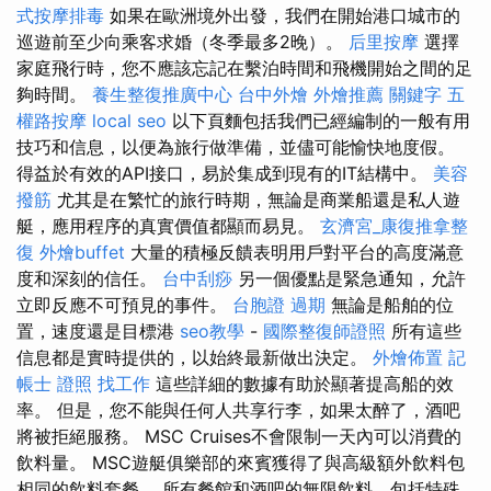
式按摩排毒
如果在歐洲境外出發，我們在開始港口城市的
巡遊前至少向乘客求婚（冬季最多2晚）。
后里按摩
選擇
家庭飛行時，您不應該忘記在繫泊時間和飛機開始之間的足
夠時間。
養生整復推廣中心
台中外燴
外燴推薦
關鍵字
五
權路按摩
local seo
以下頁麵包括我們已經編制的一般有用
技巧和信息，以便為旅行做準備，並儘可能愉快地度假。
得益於有效的API接口，易於集成到現有的IT結構中。
美容
撥筋
尤其是在繁忙的旅行時期，無論是商業船還是私人遊
艇，應用程序的真實價值都顯而易見。
玄濟宮_康復推拿整
復
外燴buffet
大量的積極反饋表明用戶對平台的高度滿意
度和深刻的信任。
台中刮痧
另一個優點是緊急通知，允許
立即反應不可預見的事件。
台胞證 過期
無論是船舶的位
置，速度還是目標港
seo教學
-
國際整復師證照
所有這些
信息都是實時提供的，以始終最新做出決定。
外燴佈置
記
帳士 證照 找工作
這些詳細的數據有助於顯著提高船的效
率。 但是，您不能與任何人共享行李，如果太醉了，酒吧
將被拒絕服務。 MSC Cruises不會限制一天內可以消費的
飲料量。 MSC遊艇俱樂部的來賓獲得了與高級額外飲料包
相同的飲料套餐。 所有餐館和酒吧的無限飲料，包括特殊