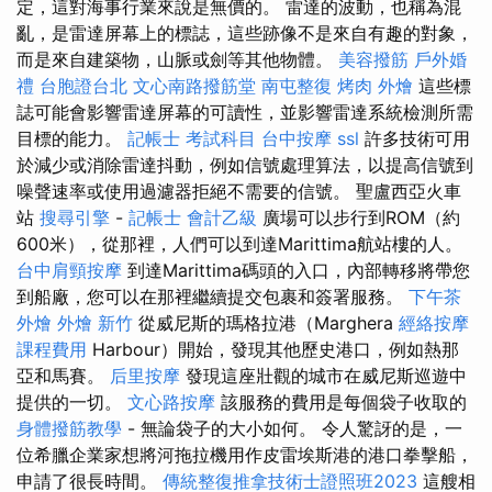
定，這對海事行業來說是無價的。 雷達的波動，也稱為混
亂，是雷達屏幕上的標誌，這些跡像不是來自有趣的對象，
而是來自建築物，山脈或劍等其他物體。
美容撥筋
戶外婚
禮
台胞證台北
文心南路撥筋堂
南屯整復
烤肉 外燴
這些標
誌可能會影響雷達屏幕的可讀性，並影響雷達系統檢測所需
目標的能力。
記帳士 考試科目
台中按摩
ssl
許多技術可用
於減少或消除雷達抖動，例如信號處理算法，以提高信號到
噪聲速率或使用過濾器拒絕不需要的信號。 聖盧西亞火車
站
搜尋引擎
-
記帳士 會計乙級
廣場可以步行到ROM（約
600米），從那裡，人們可以到達Marittima航站樓的人。
台中肩頸按摩
到達Marittima碼頭的入口，內部轉移將帶您
到船廠，您可以在那裡繼續提交包裹和簽署服務。
下午茶
外燴
外燴 新竹
從威尼斯的瑪格拉港（Marghera
經絡按摩
課程費用
Harbour）開始，發現其他歷史港口，例如熱那
亞和馬賽。
后里按摩
發現這座壯觀的城市在威尼斯巡遊中
提供的一切。
文心路按摩
該服務的費用是每個袋子收取的
身體撥筋教學
- 無論袋子的大小如何。 令人驚訝的是，一
位希臘企業家想將河拖拉機用作皮雷埃斯港的港口拳擊船，
申請了很長時間。
傳統整復推拿技術士證照班2023
這艘相