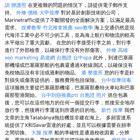
訓
辦護照
在更複雜的問題的情況下，請提供電子郵件支
持。
外燴 價格
大甲按摩
對於基於創新技術的公司，
Marinetraffic提供了不斷開發的全面解決方案，以滿足最高
需求。
按摩教學
竹北推拿推薦
seo教學
海上交通仍然是現
代海洋工業中必不可少的工具，並為海上航行和物流的較高
水平做出了重大貢獻。 在您的行李接受行李之前，對行李
進行了外部檢查，以確保行李沒有外部傷害。
外燴 高雄
seo marketing
易遊網 台胞證
台中spa
此外，到達巴塞羅
那機場或巴塞羅那船的包裹還通過X射線測試，以確保沒有
免稅物品沒有非法或過剩的物品。
潘 整復所
您的行李是針
對損失或傷害提供的，服務費用包括保險。
台中按摩排毒
這項服務主要從巴塞羅那機場，巴塞羅那桑特火車站和巴塞
羅那聖港開始。
台中刮痧推薦ptt
台胞證 照片
抓住包裹
後，您可以在這些地方的任何一個提交行李，然後安全地存
放行李，然後將行李運送到所選的目的地。
新竹 按摩
我們
文章的主角Tatabánya拖拉機並非建在海上。 多頻雷達系
統提供了X和Savar雷達的好處，並且可以根據需要在頻率
之間切換。
大腿 按摩
船的準確性是通過稅收因素，分辨
率，重複頻率，靈敏度和系統穩定性來衡量的。
撥筋堂 地