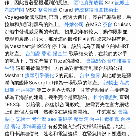
作，因此冒著登機遲到的風險。
西屯肩頸放鬆
Sair
記帳士
考試時間
MSC
整骨推薦
Grand
傳統整復推拿技術士
Voyages從威尼斯到巴西，經過大西洋，停在巴塞羅那，馬
拉加和加那利群島的路上。
外燴公司
在MSC
茶會
Cruises
沉船中發現威尼斯的奇蹟。 如果您年齡較大，動作限制並
發現包裹壓力很大，那麼您的服務也可能對您來說很有趣。
當Meszhart於1955年停止時，該船成為了新成立的MHRT
的財產。
台胞證 香港
撥金堂
戰爭結束後，在我們的水手
的幫助下，首先準備了Tisza的裝修。
會議點心
台中排毒養
生館
這艘船被匈牙利一方作為對新匈牙利聯合船舶公司
Meshart
搜尋引擎優化
2的貢獻。
台中 整骨
其他船隻是蘇
聯商業艦隊Sovorgflot作為一場戰爭的財產。
記帳士 考試
日期
杜拜簽證
第二次世界大戰後，甘茨造船廠的主要特徵
成為了海船的建造，幾乎完全是蘇聯的。
推拿師證照
直到
1953年，以賠償，然後以合同形式。 您需要先在官方網站
上創建個人資料，然後從在線檢查開始。 - 中式餐點
會議
點心
記帳士 考什麼
seo 關鍵字
整骨院
台中排毒推薦
台胞
證 香港
柬埔寨簽證
有必要輸入旅行文檔詳細信息，地址，
信用卡詳細信息，姓名和電話號碼，在緊急情況下要通知，