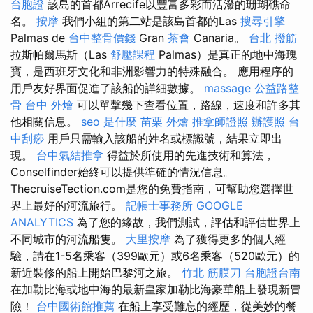
台胞證
該島的首都Arrecife以豐富多彩而活潑的珊瑚礁命
名。
按摩
我們小組的第二站是該島首都的Las
搜尋引擎
Palmas de
台中整骨價錢
Gran
茶會
Canaria。
台北 撥筋
拉斯帕爾馬斯（Las
舒壓課程
Palmas）是真正的地中海瑰
寶，是西班牙文化和非洲影響力的特殊融合。 應用程序的
用戶友好界面促進了該船的詳細數據。
massage
公益路整
骨
台中 外燴
可以單擊幾下查看位置，路線，速度和許多其
他相關信息。
seo 是什麼
苗栗 外燴
推拿師證照
辦護照
台
中刮痧
用戶只需輸入該船的姓名或標識號，結果立即出
現。
台中氣結推拿
得益於所使用的先進技術和算法，
Conselfinder始終可以提供準確的情況信息。
ThecruiseTection.com是您的免費指南，可幫助您選擇世
界上最好的河流旅行。
記帳士事務所
GOOGLE
ANALYTICS
為了您的緣故，我們測試，評估和評估世界上
不同城市的河流船隻。
大里按摩
為了獲得更多的個人經
驗，請在1-5名乘客（399歐元）或6名乘客（520歐元）的
新近裝修的船上開始巴黎河之旅。
竹北 筋膜刀
台胞證台南
在加勒比海或地中海的最新皇家加勒比海豪華船上發現新冒
險！
台中國術館推薦
在船上享受難忘的經歷，從美妙的餐