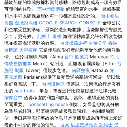
基於船舶的準確數據和當前移動，路線規劃成為一項有效且
可預測的任務。
西屯體態調整
經驗豐富的水手，邏輯學家
和水手可以確保旅程的每一步都是最佳設計的。
台中養生
會館
台胞證高雄
GOOGLE SEARCH CONSOLE
全球公民
和企業受益於準確，最新的造船廠數據，這些數據使導航更
安全，更有效。
記帳士 查榜
海洋逆轉錄器允許公司改善物
流並提高海洋活動的效率。
台北撥筋課程
外燴公司
香港
台胞證
大甲按摩
它還使船舶愛好者能夠享受他們的海洋激
情。 位於阿爾瑪·馬科（Alma
台中 筋膜刀
Marceau
竹北
傳統整復推拿
Metro）站附近，距離埃菲爾鐵塔（Eiffel
台
胞證 期限
Tower）僅幾步之遙。
南區整復
Bateaux
第二
專長證照
Parisiens提供了最受歡迎的塞納河巡遊，所以我
很好奇嘗試一下。
台胞證過期
僅嘗試一次河流旅行是沒有
用的
seo tools
- 畢竟，需要進行比較基礎進行法律比較。
按摩台中
值得考慮的利益和缺點，當然，獲得正確的資格
至關重要。
bonesetting house
例如，如果您想將其分解
為造船者桂冠，那麼建議完成服務員課程。 有關船舶類
型，港口甚至海洋事故的信息只是使船隻成為所有海上愛好
者必不可少的伴侶的信息。
搜索
后里按摩推薦
記帳士 受