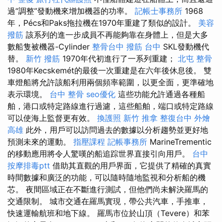
過“調整”發動機來增加機器的功率。
記帳士事務所
1968
年，Pécs和Paks拖拉機在1970年重建了類似的設計。
美容
撥筋
該系列的進一步成員不再能夠靠在身體上，但是大多
數船隻被機器-Cylinder
整骨台中
撥筋 台中
SKL發動機代
替。
新竹 撥筋
1970年代初進行了一系列重建；
北屯 整骨
1980年Kecskemét的最後一次重建是在六年後休息後。 雙
車燈船將允許該船利用兩個頻率範圍，以更全面，更準確地
表示環境。
台中 整骨
seo優化
這些功能允許通過各種船
舶，港口或特定路線進行過濾，這些船舶，端口或特定路線
可以使海上監督更有效。
換護照
新竹 推拿
整復台中
外燴
高雄
此外，用戶可以訪問過去的數據以分析趨勢並更好地
預測未來的運動。
指壓課程
記帳事務所
MarineTrementic
的移動應用將令人驚嘆的船追踪世界直接引向用戶。
台中
按摩排毒ptt
借助其直觀的用戶界面，它提供了精確的真實
時間數據和廣泛的功能，可以隨時隨地監視和分析船的機
芯。 夜間區域正在不斷進行測試，但他們尚未解決羅馬的
交通限制。 城市交通在羅馬實現，帶公共汽車，手推車，
快速運輸航班和地下線。 羅馬市位於山頂（Tevere）和苯