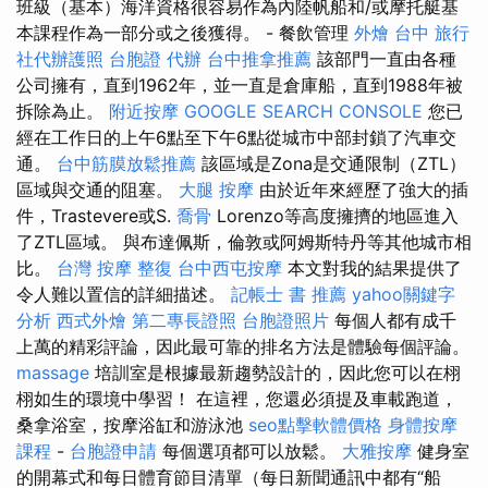
班級（基本）海洋資格很容易作為內陸帆船和/或摩托艇基
本課程作為一部分或之後獲得。 - 餐飲管理
外燴 台中
旅行
社代辦護照
台胞證 代辦
台中推拿推薦
該部門一直由各種
公司擁有，直到1962年，並一直是倉庫船，直到1988年被
拆除為止。
附近按摩
GOOGLE SEARCH CONSOLE
您已
經在工作日的上午6點至下午6點從城市中部封鎖了汽車交
通。
台中筋膜放鬆推薦
該區域是Zona是交通限制（ZTL）
區域與交通的阻塞。
大腿 按摩
由於近年來經歷了強大的插
件，Trastevere或S.
喬骨
Lorenzo等高度擁擠的地區進入
了ZTL區域。 與布達佩斯，倫敦或阿姆斯特丹等其他城市相
比。
台灣 按摩
整復
台中西屯按摩
本文對我的結果提供了
令人難以置信的詳細描述。
記帳士 書 推薦
yahoo關鍵字
分析
西式外燴
第二專長證照
台胞證照片
每個人都有成千
上萬的精彩評論，因此最可靠的排名方法是體驗每個評論。
massage
培訓室是根據最新趨勢設計的，因此您可以在栩
栩如生的環境中學習！ 在這裡，您還必須提及車載跑道，
桑拿浴室，按摩浴缸和游泳池
seo點擊軟體價格
身體按摩
課程
-
台胞證申請
每個選項都可以放鬆。
大雅按摩
健身室
的開幕式和每日體育節目清單（每日新聞通訊中都有“船