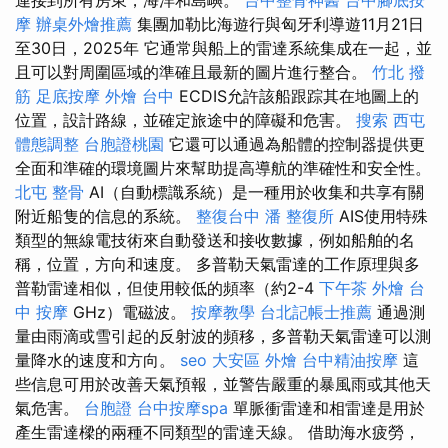
摩
辦桌外燴推薦
集團加勒比海遊行與匈牙利導遊11月21日
至30日，2025年 它通常與船上的雷達系統集成在一起，並
且可以對周圍區域的準確且最新的圖片進行整合。
竹北 撥
筋
足底按摩
外燴 台中
ECDIS允許該船跟踪其在地圖上的
位置，設計路線，並確定旅途中的障礙和危害。
搜索
西屯
體態調整
台胞證桃園
它還可以通過為船體的控制器提供更
全面和準確的環境圖片來幫助提高導航的準確性和安全性。
北屯 整骨
AI（自動標識系統）是一種用於收集和共享有關
附近船隻的信息的系統。
整復台中
潘 整復所
AIS使用特殊
類型的無線電技術來自動發送和接收數據，例如船舶的名
稱，位置，方向和速度。 多普勒天氣雷達的工作原理與多
普勒雷達相似，但使用較低的頻率（約2-4
下午茶 外燴
台
中 按摩
GHz）電磁波。
按摩教學
台北記帳士推薦
通過測
量由雨滴或雪引起的反射波的頻移，多普勒天氣雷達可以測
量降水的速度和方向。
seo
大安區 外燴
台中精油按摩
這
些信息可用於改善天氣預報，並警告嚴重的暴風雨或其他天
氣危害。
台胞證
台中按摩spa
單脈衝雷達和相雷達是用於
產生雷達樑的兩種不同類型的雷達天線。 借助海水疲勞，