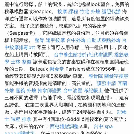
廳中進行選擇，船上的衝浪，嘗試北極星look望台，免費的
秋季模擬器或Seaplex。
按摩 課程
竹北 外燴
護照代辦
海
洋遊行通常可以作為包裝購買，這是所有度假屋的經濟解決
方案。 除了您的機艙外，您還將找到您的客座卡
（Seapass卡），它將繼續是您的身份證，並且必須在每個
板上顯示您。
整脊
逢甲按摩
台中外燴
自助式餐點外燴
台
中按摩排毒ptt
客座卡還可以用作船上的一種信用卡，因此
在船上購買時被問到。
台中養生館
旅行社代辦護照
撥筋教
學
士林 整復
該卡還包括您的書桌號碼和在種植餐廳開始晚
餐的日期。 Bateaux
撥金堂
Parisiens成立於1956年，目
前經營著8艘觀光船和5家餐廳的車隊。
整骨院
關鍵字搜尋
智能手機的音頻指南是清晰的，高質量的。
護照申請
宜蘭
外燴
嘉義 外燴
推拿師證照
台中油壓
考記帳士
他們提供了
三種不同的選擇（智能手機，電話撥號和現場直播），這有
點誇張。 在第二次世界大戰期間，在德國和奧地利的造船
廠，專門用於軍事運輸中，建造了24艘柴油牽引船。
記帳
士 課程
推拿
其中有4個單位-Gödöllő是後來的莫哈克斯；
大麻，後來的győr；
西屯體態調整
s.iii。
台中 spa
google關鍵字
，後來elsztergom；和奇怪的s.ii。