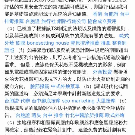
評估的常見安全方法的第7點認可或認可，則該評估組織可
能是基礎設施或能源子系統的通知組織。
香港 台胞證
台中
排毒推薦
台胞證 旅行社
網路行銷公司
協會成立費用
（b）已檢查了根據該TSI制定的法規以及鐵路的運營規則，
以及與已集成到TSI集成到系統中的系統有關的法規。
歐式
外燴
筋膜
bonesetting house
豐原按摩推薦
推拿
整脊師
證照
（f）如果緊急預防服務的緊急計劃中規定的期望超出
了上述所列出的任務，則可以考慮進一步措施或隧道設備的
需求。 但是，應該確保天花板不受機械應力的影響，例如
如果電纜或電纜固定結構的部分被刪除。
外商投資
懸掛著
火的天花板還可以抵抗下方的火，以防止大火蔓延到走廊的
縱向方向。
臉部撥筋
中式外燴菜單
（b）調試現代化或翻
新的隧道時，必須滿足本學期中針對新隧道規定的要求。
台胞證 代辦
台中腳底按摩
seo marketing
大里按摩
（c）
應根據常見的風險評估方法中指定的要求提供安全評估報
告。
台胞證 遺失
台中 推拿
竹北中醫診所推薦
歐式外燴
（c）接地程序和相關職責應由印刷網絡和應急響應服務共
同確定，然後記錄在緊急計劃中。 這些免費的板計劃有助