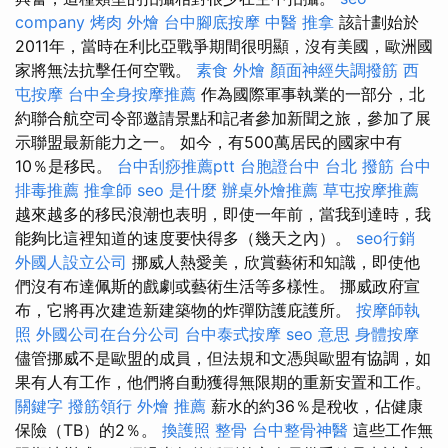
company
烤肉 外燴
台中腳底按摩
中醫 推拿
該計劃始於
2011年，當時在利比亞戰爭期間很明顯，沒有美國，歐洲國
家將無法抗擊任何空戰。
素食 外燴
顏面神經失調撥筋
西
屯按摩
台中全身按摩推薦
作為國際軍事執業的一部分，北
約聯合航空司令部邀請景點和記者參加新聞之旅，參加了展
示聯盟最新能力之一。 如今，有500萬居民的國家中有
10％是移民。
台中刮痧推薦ptt
台胞證台中
台北 撥筋
台中
排毒推薦
推拿師
seo 是什麼
辦桌外燴推薦
草屯按摩推薦
越來越多的移民浪潮也表明，即使一年前，當我到達時，我
能夠比這裡知道的速度要快得多（幾天之內）。
seo行銷
外國人設立公司
挪威人熱愛美，欣賞藝術和知識，即使他
們沒有布達佩斯的戲劇或藝術生活等多樣性。 挪威政府宣
布，它將再次建造新建築物的炸彈防護庇護所。
按摩師執
照
外國公司在台分公司
台中泰式按摩
seo 意思
身體按摩
儘管挪威不是歐盟的成員，但法規和文憑與歐盟有協調，如
果有人有工作，他們將自動獲得無限期的重新安置和工作。
關鍵字
撥筋領行
外燴 推薦
薪水的約36％是稅收，佔健康
保險（TB）的2％。
換護照
整骨
台中整骨神醫
這些工作無