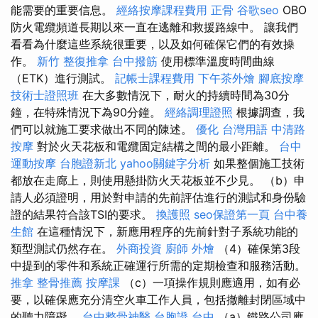
能需要的重要信息。
經絡按摩課程費用
正骨
谷歌seo
OBO
防火電纜頻道長期以來一直在逃離和救援路線中。 讓我們
看看為什麼這些系統很重要，以及如何確保它們的有效操
作。
新竹 整復推拿
台中撥筋
使用標準溫度時間曲線
（ETK）進行測試。
記帳士課程費用
下午茶外燴
腳底按摩
技術士證照班
在大多數情況下，耐火的持續時間為30分
鐘，在特殊情況下為90分鐘。
經絡調理證照
根據調查，我
們可以就施工要求做出不同的陳述。
優化 台灣用語
中清路
按摩
對於火天花板和電纜固定結構之間的最小距離。
台中
運動按摩
台胞證新北
yahoo關鍵字分析
如果整個施工技術
都放在走廊上，則使用懸掛防火天花板並不少見。 （b）申
請人必須證明，用於對申請的先前評估進行的測試和身份驗
證的結果符合該TSI的要求。
換護照
seo保證第一頁
台中養
生館
在這種情況下，新應用程序的先前針對子系統功能的
類型測試仍然存在。
外商投資
廚師 外燴
（4）確保第3段
中提到的零件和系統正確運行所需的定期檢查和服務活動。
推拿
整骨推薦
按摩課
（c）一項操作規則應適用，如有必
要，以確保應充分清空火車工作人員，包括撤離封閉區域中
的聽力障礙。
台中整骨神醫
台胞證 台中
（a）鐵路公司應