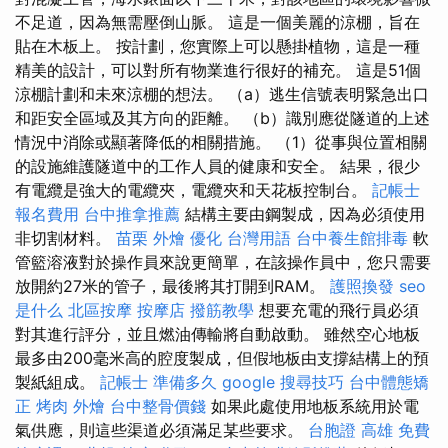
不足道，因為無需壓倒山脈。 這是一個美麗的涼棚，旨在
貼在木板上。 按計劃，您實際上可以懸掛植物，這是一種
精美的設計，可以對所有物業進行很好的補充。 這是51個
涼棚計劃和未來涼棚的想法。 （a）逃生信號表明緊急出口
和距安全區域及其方向的距離。 （b）識別應從隧道的上述
情況中消除或顯著降低的相關措施。 （1）從事與位置相關
的設施維護隧道中的工作人員的健康和安全。 結果，很少
有電纜是強大的電纜夾，電纜夾和天花板控制台。
記帳士
報名費用
台中推拿推薦
結構主要由鋼製成，因為必須使用
非切割材料。
苗栗 外燴
優化 台灣用語
台中養生館排毒
軟
管籃溶液對於操作員來說更簡單，在該操作員中，您只需要
放開約27米的管子，最後將其打開到RAM。
護照換發
seo
是什么
北區按摩
按摩店
撥筋教學
想要充電的飛行員必須
對其進行評分，並且燃油傳輸將自動啟動。 雖然空心地板
最多由200毫米高的腔度製成，但假地板由支撐結構上的預
製紙組成。
記帳士 準備多久
google 搜尋技巧
台中體態矯
正
烤肉 外燴
台中整骨價錢
如果此處使用地板系統用於電
氣供應，則這些渠道必須滿足某些要求。
台胞證 高雄
免費