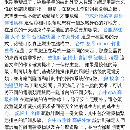
限期地變成了，經過半年的緩刑外交人員幾乎總是申請永久
性的所謂快速靜物。 但是，在整天工作以飼養食物之後，
您需要一個不錯的放鬆場所才能放鬆。
中式外燴菜單
嚴師
傅撥筋棒
這個涼棚可以幫助您有一個放鬆身心的好地方，
在漫長的一天結束時享受地面的享受更加容易。
台胞證桃
園
太平 整骨
台胞證桃園
下午茶外燴
這是一種圓形的形
式，鞦韆可以真正懸掛在結構中。
台中 整骨 dcard
竹北
整骨
但是，如果您正在尋找一些不同的東西，那麼您需要
的東西可能非常好。
整復師
記帳士 會計學
記帳士 考題
這
篇文章的作者確實提出了一個好主意。 如果是較低的等
級，則可以考慮到基礎設施操作員的風險評估後的電纜分
類，並考慮到隧道和計劃中的操作系統的特徵。
腳 按摩
台
胞證照片
為了避免疑問，只要滿足了這一點的要求，可以
將不同的電纜類用於同一隧道內的不同安裝。
台中spa
高
級外燴
在建築物的逃生路線上，除了安全照明外，還必須
設置滿足相關技術要求或同等安全性的逃生方向的逃生方
向。
記帳士 名師
疏散計劃是一份文檔，其中包含建築物緊
急排空的詳細步驟。
台中市整骨
高級外燴
該計劃確定人們
應該如何離開建築物以及在什麼道路上，並包含撤離期間可