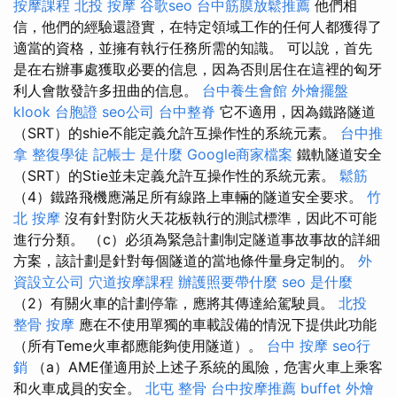
按摩課程
北投 按摩
谷歌seo
台中筋膜放鬆推薦
他們相
信，他們的經驗還證實，在特定領域工作的任何人都獲得了
適當的資格，並擁有執行任務所需的知識。 可以說，首先
是在右辦事處獲取必要的信息，因為否則居住在這裡的匈牙
利人會散發許多扭曲的信息。
台中養生會館
外燴擺盤
klook 台胞證
seo公司
台中整脊
它不適用，因為鐵路隧道
（SRT）的shie不能定義允許互操作性的系統元素。
台中推
拿
整復學徒
記帳士 是什麼
Google商家檔案
鐵軌隧道安全
（SRT）的Stie並未定義允許互操作性的系統元素。
鬆筋
（4）鐵路飛機應滿足所有線路上車輛的隧道安全要求。
竹
北 按摩
沒有針對防火天花板執行的測試標準，因此不可能
進行分類。 （c）必須為緊急計劃制定隧道事故事故的詳細
方案，該計劃是針對每個隧道的當地條件量身定制的。
外
資設立公司
穴道按摩課程
辦護照要帶什麼
seo 是什麼
（2）有關火車的計劃停靠，應將其傳達給駕駛員。
北投
整骨
按摩
應在不使用單獨的車載設備的情況下提供此功能
（所有Teme火車都應能夠使用隧道）。
台中 按摩
seo行
銷
（a）AME僅適用於上述子系統的風險，危害火車上乘客
和火車成員的安全。
北屯 整骨
台中按摩推薦
buffet 外燴