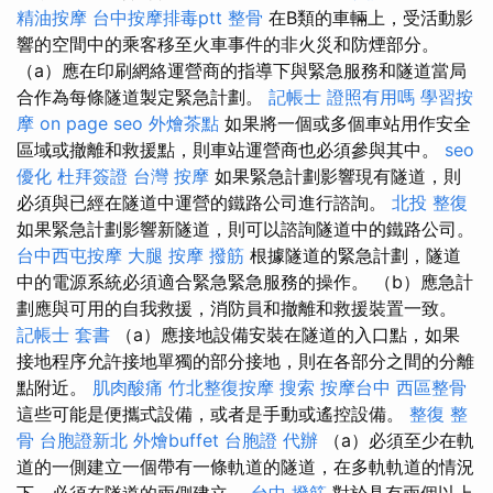
精油按摩
台中按摩排毒ptt
整骨
在B類的車輛上，受活動影
響的空間中的乘客移至火車事件的非火災和防煙部分​​。
（a）應在印刷網絡運營商的指導下與緊急服務和隧道當局
合作為每條隧道製定緊急計劃。
記帳士 證照有用嗎
學習按
摩
on page seo
外燴茶點
如果將一個或多個車站用作安全
區域或撤離和救援點，則車站運營商也必須參與其中。
seo
優化
杜拜簽證
台灣 按摩
如果緊急計劃影響現有隧道，則
必須與已經在隧道中運營的鐵路公司進行諮詢。
北投 整復
如果緊急計劃影響新隧道，則可以諮詢隧道中的鐵路公司。
台中西屯按摩
大腿 按摩
撥筋
根據隧道的緊急計劃，隧道
中的電源系統必須適合緊急緊急服務的操作。 （b）應急計
劃應與可用的自我救援，消防員和撤離和救援裝置一致。
記帳士 套書
（a）應接地設備安裝在隧道的入口點，如果
接地程序允許接地單獨的部分接地，則在各部分之間的分離
點附近。
肌肉酸痛
竹北整復按摩
搜索
按摩台中
西區整骨
這些可能是便攜式設備，或者是手動或遙控設備。
整復 整
骨
台胞證新北
外燴buffet
台胞證 代辦
（a）必須至少在軌
道的一側建立一個帶有一條軌道的隧道，在多軌軌道的情況
下，必須在隧道的兩側建立。
台中 撥筋
對於具有兩個以上