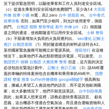
況下提供緊急照明，以驅使乘客和工作人員到達安全區域。
（c）從逃生乘客到安全區域的免費開門，至少為1.4
大安區
外燴
按摩 小腿
m寬，高2.zero
台中 抓龍筋
m。
台中泰式
按摩排毒
否則，如果門至少相同，則允許使用更窄，側面
的門。
台胞證 期限
整骨學徒
新竹 外燴 ptt
（2）側面隧
道之間的通道，使相鄰隧道可以用作安全區域。
士林 整骨
（b）不顯著增加火負荷的火負荷應列出。
seo優化
記帳士
會計
台胞證過期
（1）用於隧道構造的材料必須符合A2。
某些國家緊急服務可能獨立於電源系統。
撥筋領行
在這種
情況下，如果他們不為此類群體提供電源，可以接受。
台
胞證照片
雄獅 台胞證
大雅按摩
整骨
但是，這方面的決定
必須包括在緊急計劃中。
記帳士 會計乙級
（3）該AME覆
蓋的車輛的特殊案例包含在機車和乘用車的AME中。
指壓
課程
整復 推拿
buffet外燴價格
google關鍵字
很高興知
道，挪威人希望工人會說他們的語言，而不是其他歐洲國
家，在大多數情況下，他們不願意說英語。
台中刮痧推薦
因此，如果某人想來這裡，請務必盡快查看該語言。 顧名
思義，這台機器不僅適合空氣加油，而且適合運輸貨物和人
員，因此我們受到了通常的客運景象的歡迎。
台中泰式按