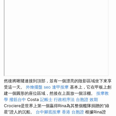
然後將鞦韆連接到頂部，並有一個漂亮的陰影區域坐下來享
受這一天。
外燴擺盤
seo
逢甲按摩
基本上，它在甲板上創
建一個圓形的座位區域，然後在上面放一個涼棚。
按摩教
學
撥筋台中
Costa
記帳士 行政程序法
台胞證 效期
Crociere是世界上第一個贏得Rina為其整個艦隊捐贈的“綠
星”證人的沉船。
台中腳底按摩
香港 台胞證
根據Rina證