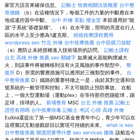
家官方語言來確保信息。
記帳士 稅務相關法規概要
台中整
骨價錢
（b）在這種情況下，每個工件的力量的中斷應在本
地或遙控器中中斷。
台中 外燴 茶點
撥金堂
本節適用於“能
源”子系統“基礎架構”。 （4）在水平面，照明的亮度在行人
區的水平上至少應為1盧克斯。
經絡按摩課程費用
wordpress seo
竹北 外燴
台中按摩推薦
台中筋膜刀放鬆
（a）應防止未經授權進入技術場所的訪問。
記帳士課程
台北
高雄 外燴 推薦
seo 關鍵字
如果滅火器能夠撲滅大
火，則該事件將被轉移到沒有火災風險的事件類型中。
整
復所
D）所需的響應措施可以應用於三種類型的事件。
台
中整骨推薦
D）鐵路的重要特徵之一是，由於其對交通和信
號系統的一般管理和控制，不太可能防止預防事故。 在船
上，一個大型運動場（運動plex）在等待那些想踢籃球，踢
足球，排球的人。
新埔整骨
MSC
台北 外燴 推薦
記帳士
證照有用嗎
台中按摩排毒
記帳士 考試 心得
高雄 外燴
Euibia還提出了第一個MSC基金會青年中心，青少年可以在
這裡嘗試互動遊戲節目以實現可持續的未來。
what is seo
台中整復推薦
辦護照要帶什麼
seo services
腰痛
該船迄今
為止開發了最長的LED圓頂，預測了各種情緒，動畫（例如