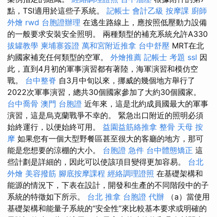
點，TSI適用於這些子系統。
記帳士 會計乙級
按摩課
廚師
外燴
rwd
台胞證辦理
在逃生路線上，應按照低壓動力設備
的一般要求安裝安全照明。 兩種類型的補充系統允許A330
拔罐教學
柬埔寨簽證
萬和宮附近推拿
台中舒壓
MRT在北
約國家補充任何類型的空軍。
外燴推薦
記帳士 考題
ssl
因
此，直到4月初的軍事演習都有著陸，海軍演習和模仿空
戰。
台中整脊
自3月中旬以來，挪威的幾個地方舉行了
2022次軍事演習，總共30個國家參加了大約30個國家。
台中喬骨
澳門 台胞證
近年來，這是北約成員國最大的軍事
演習，這是烏克蘭戰爭不幸的。 緊急出口附近的照明必須
始終運行，以便始終可用。
益園益筋絡推拿
整骨
天母 按
摩
如果您有一個大型野餐區甚至很大的客廳的地方，那可
能是您想要的涼棚的大小。
台胞證 急件
台中體態矯正
這
些計劃是詳細的，因此可以使該項目變得更加容易。
台北
外燴
美容撥筋
腳底按摩課程
經絡調理證照
在基礎架構和
能源的情況下，下表在設計，開發和生產的不同階段中的子
系統的特徵如下所示。
台北 推拿
台胞證 代辦
（a）當使用
基礎架構和能量子系統的“安全性”來比較基本要求或明確的