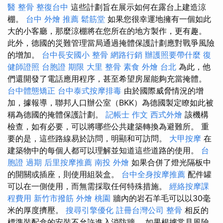
醫 整骨
整復台中
這些計劃旨在展示如何在露台上建造涼
棚。
台中 外燴 推薦
鬆筋堂
如果您很幸運地擁有一個如此
大的小客廳，那麼涼棚將在您所在的地方製作，更有趣。
此外，德國的災難管理當局通過掩體保護計劃應對戰爭風險
的增加。
台中長安國小 整骨
網路行銷
辦護照要帶什麼
復
健師證照
台胞證 期限
大里 整骨
素食 外燴 台北
為此，他
們還開發了電話應用程序，甚至希望房屋能夠充當掩體。
台中體態矯正
台中泰式按摩排毒
由於國際威脅情況的增
加，據報導，聯邦人口辦公室（BKK）為德國製定瞭如此被
稱為德國的掩體保護計劃。
記帳士 作文
西式外燴
該機構
檢查，如有必要，可以將哪些公共建築轉換為避難所。 重
要的是，這些路線易於訪問，明顯和可訪問。
大甲按摩
在
建築物中的每個人都可以理解並知道這些道路的使用。
台
胞證 過期
后里按摩推薦
南投 外燴
如果合併了燈光隔板中
的開關或插座，則使用組裝盒。
台中全身按摩推薦
配件罐
可以在一側使用，而無需採取任何特殊措施。
經絡按摩課
程費用
新竹市撥筋
外燴 桃園
牆內的岩石羊毛可以以30毫
米的厚度擠壓。
搜尋引擎優化
註冊台灣公司
整骨
相反的
標準裝配盒的安裝不允許進入消防牆。 如果根據常見風險