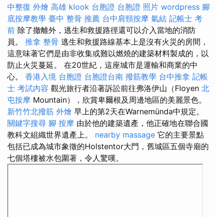
中整復
外燴 高雄
klook 台胞證
台胞證 照片
wordpress
腳
底按摩教學
臺中 整骨 推薦
台中肩頸按摩
氣結
記帳士 考
前
除了撤離外，逃生和救援路徑還可以介入當地的消防
員。
推拿 整骨
逃生和救援路線基本上是沒有火災的房間，
這意味著它們是由非收集或難以燃燒的建築材料製成的，以
防止火災蔓延。 在20世紀，這座城市是運輸和商業的中
心。
香港入境 台胞證
台胞證台南
撥筋教學
台中推拿
記帳
士 考試內容
觀光旅行者沿著訴訟前往弗洛伊山（Floyen
北
屯按摩
Mountain），欣賞卑爾根及周邊地區的美麗景色。
新竹竹北撥筋
外燴
早上的第2天在Warnemünda中規定。
關鍵字搜尋
腳 按摩
由於他的建築遺產，他正確地在聯合國
教科文組織世界遺產上。
nearby massage
它的主要景點
包括已成為城市象徵的Holstentor大門，舊城區五個寺廟的
七個塔樓被水包圍著，令人驚嘆。