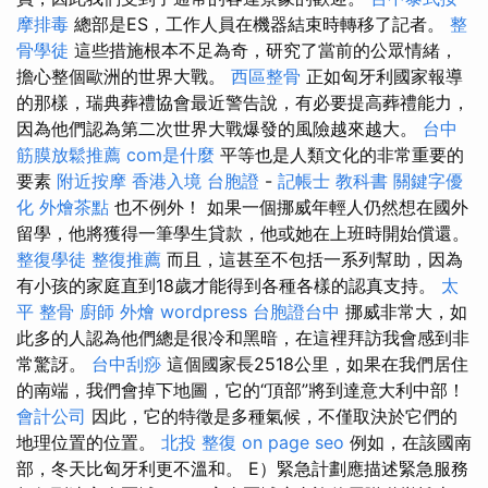
摩排毒
總部是ES，工作人員在機器結束時轉移了記者。
整
骨學徒
這些措施根本不足為奇，研究了當前的公眾情緒，
擔心整個歐洲的世界大戰。
西區整骨
正如匈牙利國家報導
的那樣，瑞典葬禮協會最近警告說，有必要提高葬禮能力，
因為他們認為第二次世界大戰爆發的風險越來越大。
台中
筋膜放鬆推薦
com是什麼
平等也是人類文化的非常重要的
要素
附近按摩
香港入境 台胞證
-
記帳士 教科書
關鍵字優
化
外燴茶點
也不例外！ 如果一個挪威年輕人仍然想在國外
留學，他將獲得一筆學生貸款，他或她在上班時開始償還。
整復學徒
整復推薦
而且，這甚至不包括一系列幫助，因為
有小孩的家庭直到18歲才能得到各種各樣的認真支持。
太
平 整骨
廚師 外燴
wordpress
台胞證台中
挪威非常大，如
此多的人認為他們總是很冷和黑暗，在這裡拜訪我會感到非
常驚訝。
台中刮痧
這個國家長2518公里，如果在我們居住
的南端，我們會掉下地圖，它的“頂部”將到達意大利中部！
會計公司
因此，它的特徵是多種氣候，不僅取決於它們的
地理位置的位置。
北投 整復
on page seo
例如，在該國南
部，冬天比匈牙利更不溫和。 E）緊急計劃應描述緊急服務