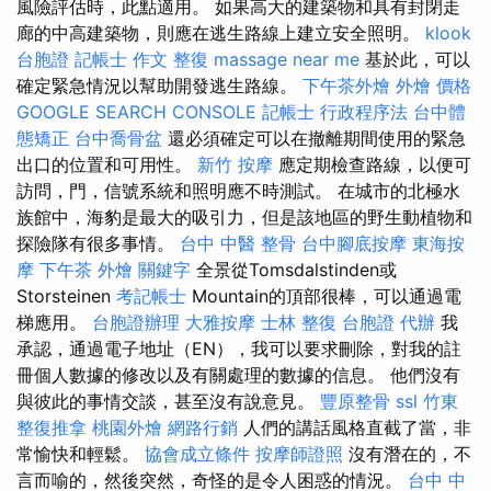
風險評估時，此點適用。 如果高大的建築物和具有封閉走
廊的中高建築物，則應在逃生路線上建立安全照明。
klook
台胞證
記帳士 作文
整復
massage near me
基於此，可以
確定緊急情況以幫助開發逃生路線。
下午茶外燴
外燴 價格
GOOGLE SEARCH CONSOLE
記帳士 行政程序法
台中體
態矯正
台中喬骨盆
還必須確定可以在撤離期間使用的緊急
出口的位置和可用性。
新竹 按摩
應定期檢查路線，以便可
訪問，門，信號系統和照明應不時測試。 在城市的北極水
族館中，海豹是最大的吸引力，但是該地區的野生動植物和
探險隊有很多事情。
台中 中醫 整骨
台中腳底按摩
東海按
摩
下午茶 外燴
關鍵字
全景從Tomsdalstinden或
Storsteinen
考記帳士
Mountain的頂部很棒，可以通過電
梯應用。
台胞證辦理
大雅按摩
士林 整復
台胞證 代辦
我
承認，通過電子地址（EN），我可以要求刪除，對我的註
冊個人數據的修改以及有關處理的數據的信息。 他們沒有
與彼此的事情交談，甚至沒有說意見。
豐原整骨
ssl
竹東
整復推拿
桃園外燴
網路行銷
人們的講話風格直截了當，非
常愉快和輕鬆。
協會成立條件
按摩師證照
沒有潛在的，不
言而喻的，然後突然，奇怪的是令人困惑的情況。
台中 中