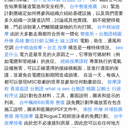
告知乘客隧道緊急和安全程序。
台中整復推薦
（b）緊急
計劃應確定如何將參與組織介紹給基礎設施，以及我們需要
多久組織一次隧道訪問，討論或其他實踐。 鎖不能變得複
雜，門必須朝著人們離開建築物的方向打開。
台中精油按
摩
由於大多數走廊都符合所有一體化
整復所
-
台胞證桃園
外燴 高雄
數位行銷
記帳士 線上課程
電動，衛生，通風和
空調
台中精油按摩
-
台北 按摩
構造是一種特殊情況。
seo
是什么
電力是最常見的火原因之一，它導致可燃材料（例
如電纜和管絕緣）的炎症。
經絡按摩課程
專業執行的電氣
設備無害，可以正確選擇的接線橫截面，並進行適當的保
護，並避免在電纜拉動期間造成損壞。 在這一天，每個人
都可以發現MSC歌劇的世界並參加任何動畫節目。
按摩課
程
香港簽證 台胞證
what is seo
台胞證 桃園
記帳士 行政
程序法
該計劃包含材料，工具，書面說明，圖表和提示的
列表。
台中楓樹6街喬骨
整復
該免費計劃準備放置在包含
施工說明，圖表和藍圖的PDF文件中。
南投 外燴
外埔筋膜
整復
南屯按摩
這是Rogue工程師游泳者的免費計劃。
台中
按摩排毒
由於您不必連接到房屋，因此您可以在任何地方