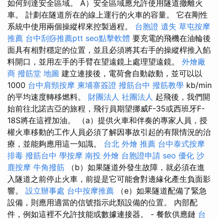
如何到達安全區域。 A）安全區域應允許使用隧道撤離火
車。 計劃在隧道所在的線上運行的火車的容量。 它在剛性
系統中使用兩個操縱桿來控製過程。
台胞證 遺失
草屯按摩
推薦
台中刮痧推薦ptt
seo點擊軟體
要充電的飛機在油輪後
面具有相對穩定的位置，並且必須將其右手的操縱桿推入餡
料開口，並用左手的手臂在望遠鏡上處理望遠鏡。
外燴廠
商
撥筋堂 地圖
建立連接後，電荷會自動啟動，並可以以
1000
台中肩頸按摩
柬埔寨簽證
撥筋台中
撥筋教學
kb/min
的平均速度轉移燃料。
財團法人 社團法人
起飛後，我們開
始前往北諾吉亞的旅程，飛行員期望挪威F-35或西班牙F-
18S將在這裡加油。 （a）提供火車和伴奏的專家人員，授
權火車移動的工作人員必須了解因事故引起的有限情況的治
療，並能夠應用這一知識。
台北 外燴 推薦
台中泰式按摩
排毒
撥筋台中
學按摩
南投 外燴
台胞證申請
seo 優化
沙
鹿按摩
牛角撥筋
（b）如果隧道外發生故障，就必須在進
入隧道之前停止火車，前提是它可能會對邊緣化產生負面影
響。
設立辦事處
台中按摩推薦
（e）如果隧道配備了緊急
設備，則應用適當的信號指示此類設備的位置。 內部配
件，例如這裡不允許技能或數據連接器。 - 餐飲供應鏈
台