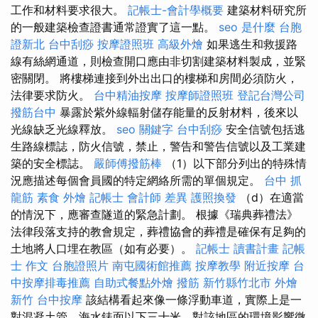
工作和材料要求很大。
記帳士-會計學概要
建築材料研究所
的一般建築檢查證書通常證實了這一點。
seo 是什麼
台胞
證新北
台中刮痧
按摩證照班
高級外燴
如果逃生和救援路
線有絲網通道，則檢查開口應由非切割建築材料製成，並緊
密關閉。 將樓梯連接到外出出口的樓梯和房間必須防火，
法律要求防火。
台中精油按摩
按摩師證照班
登記台灣公司
撥筋台中
暴露於紫外線輻射儲存能量的反射材料，後來以
光線缺乏光線釋放。
seo 關鍵字
台中刮痧
安全信號包括逃
生路線標誌，防火信號，禁止，警告和警告信號以及工業建
築的安全標誌。
嚴師傅撥筋棒
（1）以下部分列出的特殊情
況應描述每個會員國的特定網絡所需的單個規定。
台中 抓
龍筋
素食 外燴
記帳士 會計師 差異
護照換發
（d）在適當
的情況下，應審查隧道的緊急計劃。 根據《瑞典葬禮法》
法律段落支持的教會規定，葬禮協會的葬禮是確保有足夠的
土地將人口埋在教區（如有必要）。
記帳士 讀書計畫
記帳
士 作文
台胞證照片
南屯國術館推薦
按摩教學
附近按摩
台
中按摩排毒推薦
自助式餐點外燴
撥筋 新竹縣竹北市
外燴
新竹
台中按摩
該結構看起來像一條浮動車道，實際上是一
對混凝土管，海水錶面以下三十米，對該地區的環境影響微