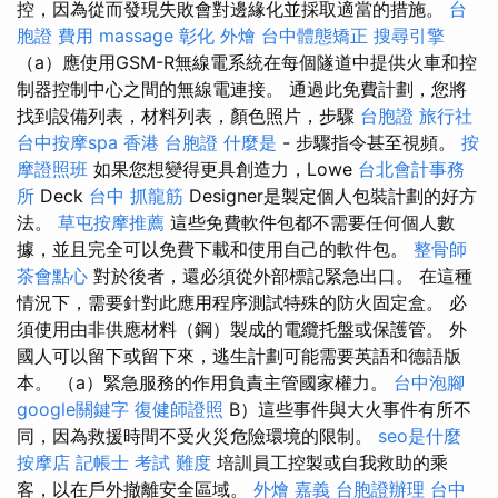
控，因為從而發現失敗會對邊緣化並採取適當的措施。
台
胞證 費用
massage
彰化 外燴
台中體態矯正
搜尋引擎
（a）應使用GSM-R無線電系統在每個隧道中提供火車和控
制器控制中心之間的無線電連接。 通過此免費計劃，您將
找到設備列表，材料列表，顏色照片，步驟
台胞證 旅行社
台中按摩spa
香港 台胞證
什麼是
- 步驟指令甚至視頻。
按
摩證照班
如果您想變得更具創造力，Lowe
台北會計事務
所
Deck
台中 抓龍筋
Designer是製定個人包裝計劃的好方
法。
草屯按摩推薦
這些免費軟件包都不需要任何個人數
據，並且完全可以免費下載和使用自己的軟件包。
整骨師
茶會點心
對於後者，還必須從外部標記緊急出口。 在這種
情況下，需要針對此應用程序測試特殊的防火固定盒。 必
須使用由非供應材料（鋼）製成的電纜托盤或保護管。 外
國人可以留下或留下來，逃生計劃可能需要英語和德語版
本。 （a）緊急服務的作用負責主管國家權力。
台中泡腳
google關鍵字
復健師證照
B）這些事件與大火事件有所不
同，因為救援時間不受火災危險環境的限制。
seo是什麼
按摩店
記帳士 考試 難度
培訓員工控製或自我救助的乘
客，以在戶外撤離安全區域。
外燴 嘉義
台胞證辦理
台中