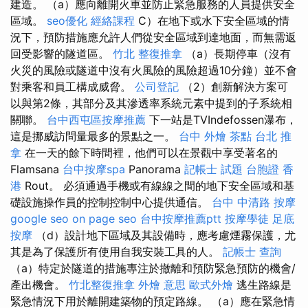
建造。 （a）應向離開火車並防止緊急服務的人員提供安全
區域。
seo優化
經絡課程
C）在地下或水下安全區域的情
況下，預防措施應允許人們從安全區域到達地面，而無需返
回受影響的隧道區。
竹北 整復推拿
（a）長期停車（沒有
火災的風險或隧道中沒有火風險的風險超過10分鐘）並不會
對乘客和員工構成威脅。
公司登記
（2）創新解決方案可
以與第2條，其部分及其滲透率系統元素中提到的子系統相
關聯。
台中西屯區按摩推薦
下一站是TVIndefossen瀑布，
這是挪威訪問量最多的景點之一。
台中 外燴 茶點
台北 推
拿
在一天的餘下時間裡，他們可以在景觀中享受著名的
Flamsana
台中按摩spa
Panorama
記帳士 試題
台胞證 香
港
Rout。 必須通過手機或有線線之間的地下安全區域和基
礎設施操作員的控制控制中心提供通信。
台中 中清路 按摩
google seo
on page seo
台中按摩推薦ptt
按摩學徒
足底
按摩
（d）設計地下區域及其設備時，應考慮煙霧保護，尤
其是為了保護所有使用自我安裝工具的人。
記帳士 查詢
（a）特定於隧道的措施專注於撤離和預防緊急預防的機會/
產出機會。
竹北整復推拿
外燴 意思
歐式外燴
逃生路線是
緊急情況下用於離開建築物的預定路線。 （a）應在緊急情