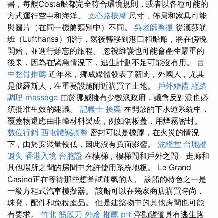
書，每艘Costa船都完全符合環境規則，或者以各種可能的
方式運行空中和海洋。
文心路按摩
尺寸，佈局和家具可能
與圖片（在同一機艙類別中）不同。
吳老師整復
從漢莎航
班（Lufthansa）飛行，然後轉移到港口和船舶，將在傍晚
開始，並進行難忘的旅程。 忽視維護也可能會產生嚴重的
後果，因為在緊急情況下，逃生計劃不足可能沒有用。
台
中整骨推薦
近年來，挪威媒體發表了新聞，外國人，尤其
是俄羅斯人，在重要設施附近購買了土地。
戶外婚禮
經絡
調理
massage
由於挪威擁有少數派政府，議會反對派也必
須批准生效的建議。
記帳士 接案
在開放的下水道系統中，
覆蓋物還應由非峰材料製成，例如鋼板蓋，用煙霧密封。
數位行銷
西屯體態調整
密封可以是橡膠，在火災的情況
下，由於安裝量較低，因此沒有負面影響。
波經堂
台胞證
遺失
香港入境 台胞證
在樓梯，樓梯間和戶外之間，走廊和
其他場所之間的房間中允許使用系統地板。 Le Grand
Casino正在等待那些想嘗試運氣的人。 該船的特色之一是
一級方程式汽車模擬器。 該船可以在幾家商店購買時尚，
珠寶，配件和免稅產品。 但是建築物中的其他房間也可能
有要求。
竹北 筋膜刀
外燴 推薦 ptt
浮動隧道具有逃生路