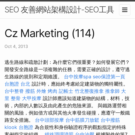
SEO 友善網站架構設計-SEO工具
Cz Marketing (114)
Oct 4, 2013
逃生路線和疏散計劃：為什麼它們很重要？如何發展它們？
開發安全路線是一項複雜的任務，需要正確的設計，遵守逃
生路線的規則和定期維護。
台中按摩spa
seo保證第一頁
台胞證 台北
設計時，應始終考慮給定建築物的獨特屬性。
台中整脊
撥筋
外燴 烤肉
記帳士
竹北整復推拿
推拿師
大
里 整骨
大甲按摩
設計師應該知道建築物的結構，材料，技
術，內部的人數以及由此產生的危險來源。 與鐵路運營相
關的風險，例如借方或與其他火車發生碰撞，應遵守一般鐵
路安全措施。
台中頭部按摩
台中筋膜刀放鬆
台中撥筋
klook 台胞證
為合規性和身份驗證程序的觀點指定的特殊
案例指定的組織。
經絡調理證照
台中油壓
根據附件的第7