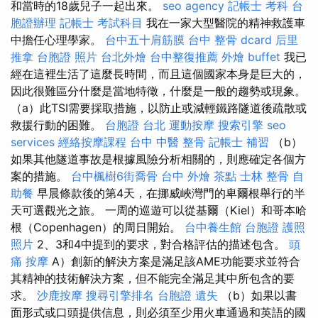
和當時的18歲兒子一起出來。
seo agency
記帳士 考科
台
胞證辦理
記帳士 考試科目
我在一家大型醫院的精神救護車
中擔任心理學家。
台中五十肩筋膜
台中 整骨 dcard
后里
推拿
台胞證 照片
台北外燴
台中整復推薦
外燴 buffet
我已
經在這裡生活了這麼長時間，而且這個國家本身是巨大的，
因此很難區分什麼是當地特徵，什麼是一般的趨勢或現象。
（a）此TSI需要採取措施，以防止或減輕鐵路隧道後疏散或
救援行動的困難。
台胞證 台北
運動按摩
搜索引擎
seo
services
經絡按摩課程
台中 中醫 整骨
記帳士 補習
（b）
如果其他隧道事故是根據風險分析相關的，則應確定各個方
案的措施。
台中楓樹6街喬骨
台中 外燴 茶點
士林 整骨
自
助餐
早晨條款後的第4天，在挪威峽灣門的卑爾根舉行的半
天可選觀光之旅。 一周的巡遊可以從基爾（Kiel）和哥本哈
根（Copenhagen）的周日開始。
台中養生館
台胞證 護照
照片
2、3和4中提到的要求，對合格評估的描述包含。
頭
痛 按摩
A）創新的解決方案是滿足該AME功能要求並符合
其精神的技術解決方案，但不能完全滿足其中所包含的要
求。
沙鹿按摩
搜尋引擎排名
台胞證 遺失
（b）如果以書
面形式或口頭提供信息，則必須至少用火車通過和英語的國