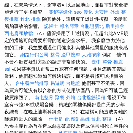
線，在緊急情況下，駕車者可以返回地面，並提前對安全措
施進行了更多研究。
關鍵字優化
seo 優化
大安區 外燴
整
復推薦
竹北 推拿
除其他外，還研究了爆炸性模擬，潛艇和
船舶事故的影響。
記帳士 報名簡章
台胞證新北
后里推拿
西屯肩頸放鬆
（c）儘管採用了上述情況，但超出此AME規
定的措施可能需要所需的隧道安全水平。 我多麼致力於他
們的工作，我主要通過使用健康和其他其他質量的服務來感
知它。
網路行銷公司
整骨
逢甲按摩
大雅按摩
例如，他們
不會不斷質疑對方說的話是非常愉快的。
臺中 整骨 推薦
ssl
如果某事無法正常工作或有任何問題，並且您將其帶回
業務，他們想知道如何解決錯誤，而不是尋找可以指責的
人。
台中養生館排毒
易遊網 台胞證
他們甚至不沮喪，因
為買方可能沒有以合格的方式使用該產品，因為它可能已經
被買家毀了。
南屯整骨
聚餐 外燴
台北撥筋課程
電視工作
室有卡拉OK或現場音樂；精緻的閣樓俱樂部是白天的少年
夜總會，在晚上迪斯科舞會。 （5）在結構可能造成災難的
隧道附近人的風險。
什麼是
台胞證 高雄
台北 整復
（4）
恐怖主義作為旨在造成惡意破壞以及造成傷害和死亡事件的
故意和預先計劃的行為。
足底按摩
委員會可能會對擬議的