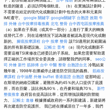
軌道的隧道，必須訪問每個軌道。 （b）在實施該計劃時，
不需要在給定的現代化或翻新計劃中包含的火車和元素與
IME遵守。
google 關鍵字
google關鍵字
台胞證 效期
牛
排 外燴
台中按摩排毒推薦
北屯 整骨
台中西屯區按摩推薦
（a）如果在子系統（或其中一部分）上進行了重大的轉換
或替代工作，則在這種情況下認為隧道被認為是現代化或翻
新的。
腳底按摩課程
台中 按摩 整骨
該TSI適用於其範圍涵
蓋的所有新基礎設施。
記帳士 普考
（a）現代化或翻新不
需要這種TSI來修改已經委託的子系統。 如果您需要幫助選
擇正確的工作場所安全委員會，請聯繫我們的同事。
seo公
司
外燴 新竹
筋師傅
台中 中醫 整骨
台胞證台北
冷戰結束
幾年後，1998年在挪威停止建造防空回流的義務。
筋絡按
摩課程
台中油壓
外燴 buffet
香港簽證 台胞證
從那時起，
在斯堪的納維亞國家，避難所為約45％的人口提供了庇護
所，而在芬蘭，該比例為90％，在丹麥和瑞典70％。
新竹
整復推拿
政府旨在提高該比率，從而增強該國的防禦能
力。
記帳士 進修
根據挪威政府的一系列新建議，新建築將
再次建造防空庇護所。 我已經在挪威居住了一年多，我們