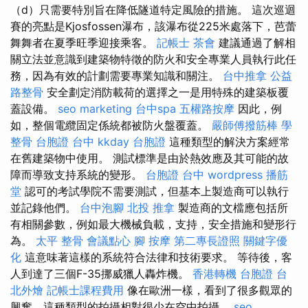
（d）只需要特別旨在降低隧道特定風險的措施。 這次巡迴
賽的亮點是Kjosfossen瀑布，該瀑布從225米處落下，芭蕾
舞舞者在夏季旺季迎接乘客。
記帳士
茶會
建議通過了解相
關立法並意識到建築物特徵的防火和安全專業人員執行此任
務，因為有效的計劃需要專業知識和關注。
台中推拿
公益
路整骨
安全劃定消防載荷的選擇之一是用特殊的建築板覆
蓋設備。
seo marketing
台中spa
五權路按摩
因此，例
如，整個電纜固定係統都被防火盤覆蓋。
嚴師傅撥筋棒
學
整骨
台胞證 台中
kkday 台胞證
這種類型的解決方案經常
在舊建築物中使用。 測試標準是由於熱效應及其可能的故
障而導致支持系統的變形。
台胞證 台中
wordpress
播筋
堂
認可的考試學院不需要測試，但基本上製造商可以執行
並記錄他們。
台中泡腳
北投 推拿
製造商的文檔應包括所
有相關參數，例如最大機械負載，支持，安全措施和變形行
為。
太平 整骨
會議點心
腳 按摩
第二專長證照
關鍵字優
化
這意味著這樣的系統符合法律和技術要求。 等待後，客
人到達了三個F-35挪威獵人轟炸機。
香港轉機 台胞證
台
北外燴
記帳士課程費用
像在歐洲一樣，看到了很多觀眾的
興奮，這種類型的拍攝相對很少在空中拍攝。
seo