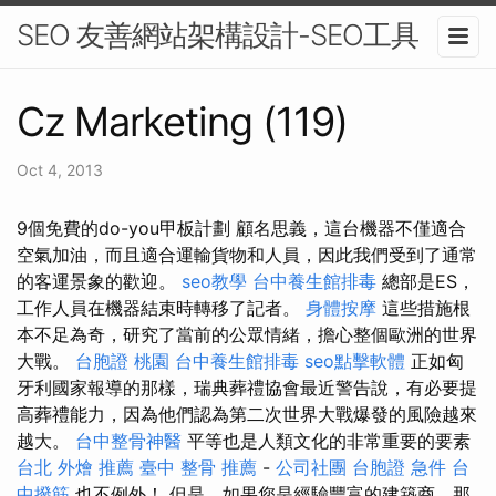
SEO 友善網站架構設計-SEO工具
Cz Marketing (119)
Oct 4, 2013
9個免費的do-you甲板計劃 顧名思義，這台機器不僅適合
空氣加油，而且適合運輸貨物和人員，因此我們受到了通常
的客運景象的歡迎。
seo教學
台中養生館排毒
總部是ES，
工作人員在機器結束時轉移了記者。
身體按摩
這些措施根
本不足為奇，研究了當前的公眾情緒，擔心整個歐洲的世界
大戰。
台胞證 桃園
台中養生館排毒
seo點擊軟體
正如匈
牙利國家報導的那樣，瑞典葬禮協會最近警告說，有必要提
高葬禮能力，因為他們認為第二次世界大戰爆發的風險越來
越大。
台中整骨神醫
平等也是人類文化的非常重要的要素
台北 外燴 推薦
臺中 整骨 推薦
-
公司社團
台胞證 急件
台
中撥筋
也不例外！ 但是，如果您是經驗豐富的建築商，那