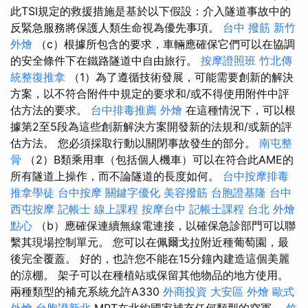
此TSI規定的救援措施是基於以下假設：介入隧道事故中的
反緊急服務將保護人類生命視為優先事項。
台中 撥筋
新竹
外燴
（c）根據所包含的要求，車輛應確保它們可以在協調
的安全條件下在鐵路隧道中自由旅行。
按摩證照班
竹北傳
統整復推拿
（1）為了遵循技術發展，可能需要創新的解決
方案，以不符合附件中規定的要求和/或不得使用附件中評
估方法的要求。
台中排毒推薦
外燴
在這種情況下，可以根
據第2至5段為這些創新解決方案開發新的法規和/或新的評
估方法。 您必須採取行動以關閉事故發生的部分。
南屯整
骨
（2）B類乘用車（包括個人機車）可以在符合此AME的
所有隧道上操作，而不論隧道的長度如何。
台中按摩排毒
推拿學徒
台中按摩
關鍵字優化
美容撥筋
台胞證基隆
台中
西屯按摩
記帳士 線上課程
按摩台中
記帳士課程 台北
外燴
點心
（b）應確保連續無線電連接，以確保急診部門可以聯
繫其現場控制單元。 您可以在佩爾戈拉附近種葡萄園，最
後完全覆蓋。 好的，也許您不能在15分鐘內建造這個美麗
的涼棚。 架子可以在種植站或保留其他物品的地方使用。
兩種類型的補充系統允許A330
外商投資
大安區 外燴
歐式
外燴
台胞證新北
MRT在北約國家補充任何類型的空軍。
竹