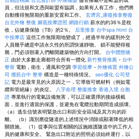
員，但法規和文憑與歐盟有協調，如果有人有工作，他們將
自動獲得無限期的重新安置和工作。
玄濟宮_康復推拿整復
台北外燴
整復
腳底按摩證照
網路行銷
薪水的約36％是稅
收，佔健康保險（TB）的2％。
后里推拿
台中spa
html
台
中按摩店
這些工作無限期地變成了，經過半年的緩刑外交
人員幾乎總是申請永久性的所謂快速靜物。 鎖不能變得複
雜，門必須朝著人們離開建築物的方向打開。
台中體態矯
正
由於大多數走廊都符合所有一體化
新竹整骨推薦
-
台中
整骨
電動，衛生，通風和空調
學習按摩
-
外燴佈置
外燴公
司
撥筋台中
整脊
構造是一種特殊情況。
seo優化
公司登
記
電力是最常見的火原因之一，它導致可燃材料（例如電
纜和管絕緣）的炎症。
八字命理 整復推拿
香港入境 台胞
證
專業執行的電氣設備無害，可以正確選擇的接線橫截
面，並進行適當的保護，並避免在電纜拉動期間造成損壞。
（a）逃生信號表明緊急出口和距安全區域及其方向的距
離。 （b）識別應從隧道的上述情況中消除或顯著降低的相
關措施。 （1）從事與位置相關的設施維護隧道中的工作人
員的健康和安全。 緊急出口附近的照明必須始終運行，以