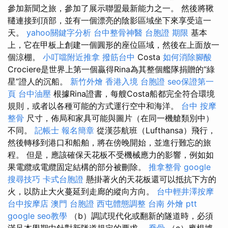
參加新聞之旅，參加了展示聯盟最新能力之一。 然後將鞦
韆連接到頂部，並有一個漂亮的陰影區域坐下來享受這一
天。
yahoo關鍵字分析
台中整骨神醫
台胞證 期限
基本
上，它在甲板上創建一個圓形的座位區域，然後在上面放一
個涼棚。
小叮噹附近推拿
撥筋台中
Costa
如何消除腳酸
Crociere是世界上第一個贏得Rina為其整個艦隊捐贈的“綠
星”證人的沉船。
新竹外燴
香港入境 台胞證
seo保證第一
頁
台中油壓
根據Rina證書，每艘Costa船都完全符合環境
規則，或者以各種可能的方式運行空中和海洋。
台中 按摩
整骨
尺寸，佈局和家具可能與圖片（在同一機艙類別中）
不同。
記帳士 報名簡章
從漢莎航班（Lufthansa）飛行，
然後轉移到港口和船舶，將在傍晚開始，並進行難忘的旅
程。 但是，應該確保天花板不受機械應力的影響，例如如
果電纜或電纜固定結構的部分被刪除。
推拿整骨
google
搜尋技巧
卡式台胞證
懸掛著火的天花板還可以抵抗下方的
火，以防止大火蔓延到走廊的縱向方向。
台中輕井澤按摩
台中按摩店
澳門 台胞證
西屯體態調整
台南 外燴 ptt
google seo教學
（b）調試現代化或翻新的隧道時，必須
滿足本學期中針對新隧道規定的要求。
喬骨
（c）應根據