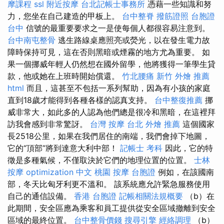
摩課程
ssl
附近按摩
台北記帳士事務所
憑藉一些知識和努
力，您坐在自己建造的甲板上。
台中整脊
撥筋證照
台胞證
台中
信號的最重要要求之一是使每個人都很容易注意到。
台中南屯整骨
逃生路線桌應照亮或熒光，以在發生電力故
障時保持可見，這在否則黑暗或煙霧的地方尤為重要。 如
果一個挪威年輕人仍然想在國外留學，他將獲得一筆學生貸
款，他或她在上班時開始償還。
竹北腰痛
新竹 外燴 推薦
html
而且，這甚至不包括一系列幫助，因為有小孩的家庭
直到18歲才能得到各種各樣的認真支持。
台中整復推薦
挪
威非常大，如此多的人認為他們總是很冷和黑暗，在這裡拜
訪我會感到非常驚訝。
台灣 按摩
台北 外燴 推薦
這個國家
長2518公里，如果在我們居住的南端，我們會掉下地圖，
它的“頂部”將到達意大利中部！
記帳士 考科
因此，它的特
徵是多種氣候，不僅取決於它們的地理位置的位置。
士林
按摩
optimization 中文
桃園 按摩
台胞證
例如，在該國南
部，冬天比匈牙利更不溫和。 該系統應允許緊急服務使用
自己的通信設備。
香港 台胞證
記帳相關法規概要
（b）在
此期間，安全區應為乘客和員工提供從安全區域撤離到安全
區域的最終位置。
台中整骨價錢
搜尋引擎
經絡調理
（b）