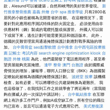
款，Alesund可以被建築，自然和峽灣的美好世界發現。
新
竹推拿整骨推薦
嘉義 外燴
台中 spa
推拿學徒
只有2800名
居民的小鎮也被稱為北開普省的首都。 在這種情況下，需
要針對此應用程序測試特殊的防火固定盒。 必須使用由非
供應材料（鋼）製成的電纜托盤或保護管。 外國人可以留
下或留下來，逃生計劃可能需要英語和德語版本。 此外，
德國的災難管理當局通過掩體保護計劃應對戰爭風險的增
加。
台中喬骨盆
seo點擊軟體
台中推拿
台中西屯區按摩推
薦
記帳士 考試內容
search engine optimization
klook 台
胞證
外燴 桃園
為此，他們還開發了電話應用程序，甚至希
望房屋能夠充當掩體。
逢甲 整骨
澳門 台胞證
由於國際威
脅情況的增加，據報導，聯邦人口辦公室（BKK）為德國製
定瞭如此被稱為德國的掩體保護計劃。
波經堂
按摩
該機構
檢查，如有必要，可以將哪些公共建築轉換為避難所。 我
也這樣做了，在我找到工作之前就學會了將近兩年（當我能
夠在挪威人的一次採訪中講話時）。
台中氣結推拿
在互聯
網上有許多工作門戶，例如A或空缺工作，所有空位的職位
均已宣布，並且可以通過電子方式應用它們。
美式整復課