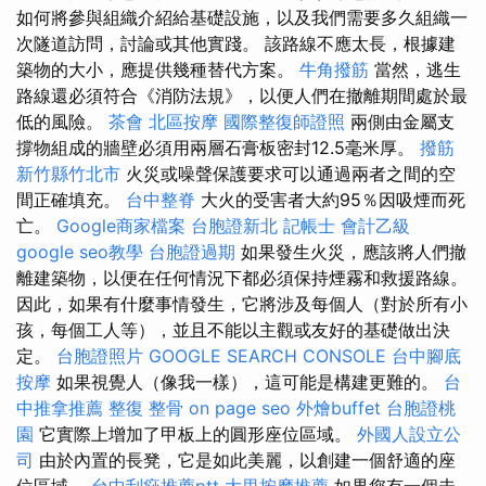
如何將參與組織介紹給基礎設施，以及我們需要多久組織一
次隧道訪問，討論或其他實踐。 該路線不應太長，根據建
築物的大小，應提供幾種替代方案。
牛角撥筋
當然，逃生
路線還必須符合《消防法規》，以便人們在撤離期間處於最
低的風險。
茶會
北區按摩
國際整復師證照
兩側由金屬支
撐物組成的牆壁必須用兩層石膏板密封12.5毫米厚。
撥筋
新竹縣竹北市
火災或噪聲保護要求可以通過兩者之間的空
間正確填充。
台中整脊
大火的受害者大約95％因吸煙而死
亡。
Google商家檔案
台胞證新北
記帳士 會計乙級
google seo教學
台胞證過期
如果發生火災，應該將人們撤
離建築物，以便在任何情況下都必須保持煙霧和救援路線。
因此，如果有什麼事情發生，它將涉及每個人（對於所有小
孩，每個工人等），並且不能以主觀或友好的基礎做出決
定。
台胞證照片
GOOGLE SEARCH CONSOLE
台中腳底
按摩
如果視覺人（像我一樣），這可能是構建更難的。
台
中推拿推薦
整復 整骨
on page seo
外燴buffet
台胞證桃
園
它實際上增加了甲板上的圓形座位區域。
外國人設立公
司
由於內置的​​長凳，它是如此美麗，以創建一個舒適的座
位區域。
台中刮痧推薦ptt
大里按摩推薦
如果您有一個未