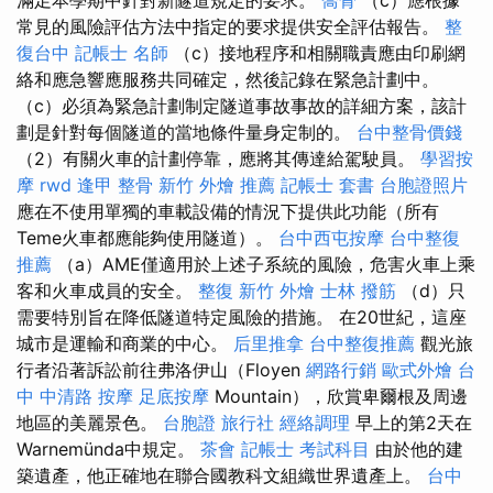
常見的風險評估方法中指定的要求提供安全評估報告。
整
復台中
記帳士 名師
（c）接地程序和相關職責應由印刷網
絡和應急響應服務共同確定，然後記錄在緊急計劃中。
（c）必須為緊急計劃制定隧道事故事故的詳細方案，該計
劃是針對每個隧道的當地條件量身定制的。
台中整骨價錢
（2）有關火車的計劃停靠，應將其傳達給駕駛員。
學習按
摩
rwd
逢甲 整骨
新竹 外燴 推薦
記帳士 套書
台胞證照片
應在不使用單獨的車載設備的情況下提供此功能（所有
Teme火車都應能夠使用隧道）。
台中西屯按摩
台中整復
推薦
（a）AME僅適用於上述子系統的風險，危害火車上乘
客和火車成員的安全。
整復
新竹 外燴
士林 撥筋
（d）只
需要特別旨在降低隧道特定風險的措施。 在20世紀，這座
城市是運輸和商業的中心。
后里推拿
台中整復推薦
觀光旅
行者沿著訴訟前往弗洛伊山（Floyen
網路行銷
歐式外燴
台
中 中清路 按摩
足底按摩
Mountain），欣賞卑爾根及周邊
地區的美麗景色。
台胞證 旅行社
經絡調理
早上的第2天在
Warnemünda中規定。
茶會
記帳士 考試科目
由於他的建
築遺產，他正確地在聯合國教科文組織世界遺產上。
台中