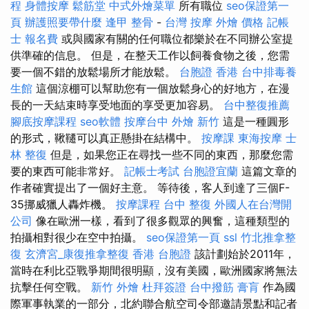
程
身體按摩
鬆筋堂
中式外燴菜單
所有職位
seo保證第一
頁
辦護照要帶什麼
逢甲 整骨
-
台灣 按摩
外燴 價格
記帳
士 報名費
或與國家有關的任何職位都樂於在不同辦公室提
供準確的信息。 但是，在整天工作以飼養食物之後，您需
要一個不錯的放鬆場所才能放鬆。
台胞證 香港
台中排毒養
生館
這個涼棚可以幫助您有一個放鬆身心的好地方，在漫
長的一天結束時享受地面的享受更加容易。
台中整復推薦
腳底按摩課程
seo軟體
按摩台中
外燴 新竹
這是一種圓形
的形式，鞦韆可以真正懸掛在結構中。
按摩課
東海按摩
士
林 整復
但是，如果您正在尋找一些不同的東西，那麼您需
要的東西可能非常好。
記帳士考試
台胞證宜蘭
這篇文章的
作者確實提出了一個好主意。 等待後，客人到達了三個F-
35挪威獵人轟炸機。
按摩課程
台中 整復
外國人在台灣開
公司
像在歐洲一樣，看到了很多觀眾的興奮，這種類型的
拍攝相對很少在空中拍攝。
seo保證第一頁
ssl
竹北推拿整
復
玄濟宮_康復推拿整復
香港 台胞證
該計劃始於2011年，
當時在利比亞戰爭期間很明顯，沒有美國，歐洲國家將無法
抗擊任何空戰。
新竹 外燴
杜拜簽證
台中撥筋
膏肓
作為國
際軍事執業的一部分，北約聯合航空司令部邀請景點和記者