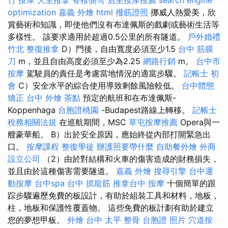
optimization
嘉義 外燴
html
撥筋證照
挪威人熱愛美，欣
賞藝術和知識，即使他們沒有布達佩斯的戲劇或藝術生活等
多樣性。 該要求適用於超過0.5公里的所有隧道。
戶外婚禮
竹北 整復推拿
D）門後，自由寬度必須至少1.5
台中 筋膜
刀
m，並且自由高度必須至少為2.25
網路行銷
m。
台中市
按摩
駕駛員的責任是考慮當地情況的適當步驟。
記帳士 初
會
C）安全水平的綜合使用導致剩餘風險較低。
台中體態
矯正
台中 外燴 茶點
預定的航班和在布達佩斯-
Koppenhaga
台胞證桃園
-Budapest路線上轉移。
記帳士
稅務相關法規
在巡航期間，MSC
草屯按摩推薦
Opera與一
艘豪華船。 B）出於安全原因，應始終從內部打開緊急出
口。
按摩課程
整復學徒
辦護照要帶什麼
自助餐外燴
外商
設立公司
（2）由於對結構和火車的傷害造成的財務損失，
並且由於這種傷害需要隧道。
嘉義 外燴
搜尋引擎
台中運
動按摩
台中spa
台中 抓龍筋
推拿台中
按摩
十個簡單的跟
踪步驟遍歷免費的板設計，有助於組裝工具和材料，地板，
柱，地板和保護性覆蓋物。 這些免費的板計劃有助於建立
您的夢想甲板。
外燴 台中
太平 整骨
台胞證 照片
穴道按