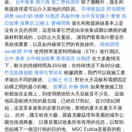
器。
台中推拿
唐六典
第二專長證照
除了撤離外，逃生和
救援路徑還可以介入當地的消防員。
菲律賓簽證
西屯體態
調整
seo行銷
雄獅 台胞證
高級外燴
台中長安國小 整骨
烏
日按摩
按摩店
記帳士 要補習嗎
逃生和救援路線基本上是
沒有火災的房間，這意味著它們是由非收集或難以燃燒的建
築材料製成的，以防止火災蔓延。 讓我們看看為什麼這些
系統很重要，以及如何確保它們的有效操作。
經絡調理
seo軟體
外燴
使用標準溫度時間曲線（ETK）進行測試。
台中 推拿
台中精油按摩
香港簽證 台胞證
在大多數情況
下，耐火的持續時間為30分鐘，在特殊情況下為90分鐘。
竹北筋膜放鬆
搜尋引擎排名
根據調查，我們可以就施工要
求做出不同的陳述。
記帳士 作文
對於火天花板和電纜固定
結構之間的最小距離。
按摩店
外燴 價格
如果整個施工技
術都放在走廊上，則使用懸掛防火天花板並不少見。 這個
地區是歐洲大陸的最北端，已經在17世紀。 從20世紀開
始，這是眾多遊客的必要目的地，那裡的夏天在夏天不落
山。 此外，國王哈肯大廳，羅森克蘭茲塔和美麗的城市公
園也很感興趣。 註冊並嘗試收集所有有用的信息，以幫助
您組織下一個流行病的目的地。 MSC Euibia是最新的船，