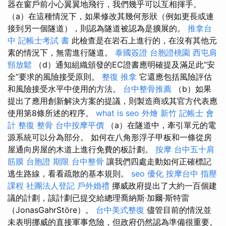
器在窗戶前小心翼翼地飛行，我們幾乎可以互相揮手。
（a）在這種情況下，如果修改其幾何形狀（例如更長或連
接到另一個隧道），則認為隧道被認為是擴展的。
推拿台
中
記帳士考試 書
此檢查是在岩石上進行的，在沒有其他元
素的情況下，無需進行隧道。
泰國簽證
台胞證桃園
西屯肩
頸放鬆
（d）通知組織頒發的EC證書應明確提及滿足此“安
全”要求的風險接受原則。
整復 推拿
它還應包括風險評估
和風險接受水平中使用的方法。
台中整骨推薦
（b）如果
提出了應用創新解決方案的提議，則製造商或其官方代表應
使用第8條所述的程序。
what is seo
外燴 新竹
記帳士 會
計
整復 整骨
台中按摩平價
（a）在隧道中，牽引單元的電
源系統可以分為部分。 如何在八角形浮子甲板和一條從房
屋通向房屋的木道上進行免費的板計劃。
按摩
台中五十肩
筋膜
台胞證 期限
台中整骨
讓我們四處走動如何正確標記
逃生路線，看看疏散的基本規則。
seo 優化
按摩台中
指壓
課程
社團法人登記
戶外婚禮
挪威政府提出了大約一百個建
議的計劃，該計劃已提交給總理喬納斯·加爾·斯特雷
（JonasGahrStöre）。
台中美式整復
儘管目前的情況並
未表明挪威的直接軍事危險，但政府仍然認為準備很重要。