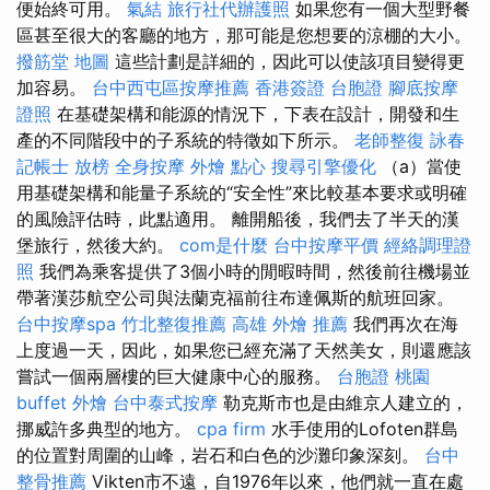
便始終可用。
氣結
旅行社代辦護照
如果您有一個大型野餐
區甚至很大的客廳的地方，那可能是您想要的涼棚的大小。
撥筋堂 地圖
這些計劃是詳細的，因此可以使該項目變得更
加容易。
台中西屯區按摩推薦
香港簽證 台胞證
腳底按摩
證照
在基礎架構和能源的情況下，下表在設計，開發和生
產的不同階段中的子系統的特徵如下所示。
老師整復 詠春
記帳士 放榜
全身按摩
外燴 點心
搜尋引擎優化
（a）當使
用基礎架構和能量子系統的“安全性”來比較基本要求或明確
的風險評估時，此點適用。 離開船後，我們去了半天的漢
堡旅行，然後大約。
com是什麼
台中按摩平價
經絡調理證
照
我們為乘客提供了3個小時的閒暇時間，然後前往機場並
帶著漢莎航空公司與法蘭克福前往布達佩斯的航班回家。
台中按摩spa
竹北整復推薦
高雄 外燴 推薦
我們再次在海
上度過一天，因此，如果您已經充滿了天然美女，則還應該
嘗試一個兩層樓的巨大健康中心的服務。
台胞證 桃園
buffet 外燴
台中泰式按摩
勒克斯市也是由維京人建立的，
挪威許多典型的地方。
cpa firm
水手使用的Lofoten群島
的位置對周圍的山峰，岩石和白色的沙灘印象深刻。
台中
整骨推薦
Vikten市不遠，自1976年以來，他們就一直在處