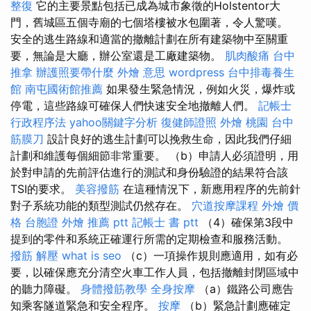
整復
它的主要景點包括已成為城市象徵的Holstentor大
門，舊城區五個寺廟的七個塔樓被水包圍著，令人驚嘆。
安全的逃生路線和適當的撤離計劃在所有建築物中至關重
要，無論是大廳，辦公室還是工廠建築物。
肌肉酸痛
台中
推拿
辦護照要帶什麼
外燴 意思
wordpress
台中排毒養生
館
南屯國術館推薦
如果發生緊急情況，例如火災，爆炸或
停電，這些路線可確保人們快速安全地撤離人們。
記帳士
行政程序法
yahoo關鍵字分析
復健師證照
外燴 桃園
台中
筋膜刀
設計良好的逃生計劃可以挽救生命，因此我們仔細
計劃和維護每個細節非常重要。 （b）申請人必須證明，用
於對申請的先前評估進行的測試和身份驗證的結果符合該
TSI的要求。
美容撥筋
在這種情況下，新應用程序的先前針
對子系統功能的類型測試仍然存在。
穴道按摩課程
外燴 價
格
台胞證
外燴 推薦 ptt
記帳士 書 ptt
（4）確保第3段中
提到的零件和系統正確運行所需的定期檢查和服務活動。
撥筋 解壓
what is seo
（c）一項操作規則應適用，如有必
要，以確保應充分清空火車工作人員，包括撤離封閉區域中
的聽力障礙。
身體撥筋教學
全身按摩
（a）鐵路公司應告
知乘客隧道緊急和安全程序。
按摩
（b）緊急計劃應確定