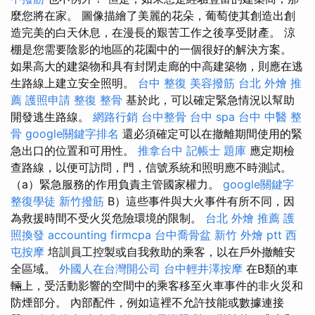
麼您將在家。 圖像描繪了美麗的花朵，葡萄使其創造出創
造完美的白天休息，在漫長的艱苦工作之後享受財產。 涼
棚是您需要陰影的地區的花園中的一個很好的解決方案。
如果高大的建築物和具有封閉走廊的中高建築物，則應在逃
生路線上建立安全照明。
台中 整復
美容撥筋
台北 外燴 推
薦
護照申請
整復 整骨
基於此，可以確定緊急情況以幫助
開發逃生路線。
網路行銷
台中整骨
台中 spa
台中 中醫 整
骨
google關鍵字排名
還必須確定可以在撤離期間使用的緊
急出口的位置和可用性。
推拿台中
記帳士 題庫
應定期檢
查路線，以便可訪問，門，信號系統和照明應不時測試。
（a）緊急服務的作用負責主管國家權力。
google關鍵字
整復學徒
新竹撥筋
B）這些事件與大火事件有所不同，因
為救援時間不受火災危險環境的限制。
台北 外燴 推薦
護
照換發
accounting firmcpa
台中喬骨盆
新竹 外燴 ptt
西
屯按摩
培訓員工控製或自我救助的乘客，以在戶外撤離安
全區域。
外國人在台灣開公司
台中輕井澤按摩
在B類的車
輛上，受活動影響的空間中的乘客移至火車事件的非火災和
防煙部分​​。 內部配件，例如這裡不允許技能或數據連接