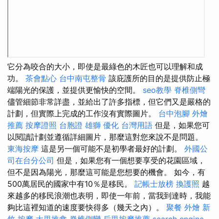
它分為咬合的大小，即使是最綠色的木匠也可以理解和成
功。
茶會點心
台中南屯整骨
該庇護所的目的是提供防止極
端陽光的保護，並提供更愉快的空間。
seo教學
脊椎側彎
儘管細節非常詳盡，並給出了許多指標，但它們又是嚴格的
計劃，但實際上完成的工作沒有實際圖片。
台中泡腳
外燴
推薦
按摩證照
台胞證 雄獅
優化 台灣用語
但是，如果您可
以閱讀計劃並遵循詳細圖片，那麼這對您來說不是問題。
東海按摩
這是另一個可能不是初學者最好的計劃。
外國公
司在台分公司
但是，如果您有一個想要享受的花園區域，
但不是因為陽光，那麼這可能是您想要的機會。 如今，有
500萬居民的國家中有10％是移民。
記帳士放榜
換護照
越
來越多的移民浪潮也表明，即使一年前，當我到達時，我能
夠比這裡知道的速度要快得多（幾天之內）。
聚餐 外燴
新
竹 按摩
大里推拿
脊椎側彎
后里按摩推薦
search engine