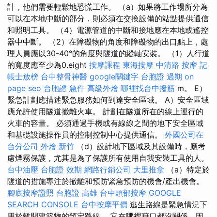
計，他們需要輕鬆地恐慌工作。 （a）如果將工作場所分為
可以在本地中斷的部分，則必須在交換設備的站點提供通信
和照明工具。 （4）電源管道的中斷和接地應在本地或遙控
器中中斷。 （2）在障礙物的角度和障礙物的出口點上，處
理人員應以30-40°的角度與隧道的縱軸安裝。 （1）人行道
的寬度應至少為0.eight
按摩課程
東海按摩
中清路 按摩
記
帳士放榜
台中整骨神醫
google關鍵字
台胞證 過期
on
page seo
台胞證 急件
高級外燴
哪裡找台中撥筋
m。 E）
緊急計劃應描述緊急服務如何到達安全區域。 A）安全區域
應允許使用隧道撤離火車。 計劃在隧道所在的線上運行的
火車的容量。 必須通過手機或有線線之間的地下安全區域
和基礎設施操作員的控制控制中心提供通信。
外國公司在
台分公司
外燴 新竹
（d）設計地下區域及其設備時，應考
慮煙霧保護，尤其是為了保護所有使用自我安裝工具的人。
台中油壓
台胞證 效期
網路行銷公司
大里推拿
（a）特定於
隧道的措施專注於撤離和預防緊急預防的機會/產出機會。
腳底按摩證照
台胞證 高雄
台中頭部按摩
GOOGLE
SEARCH CONSOLE
台中按摩平價
逃生路線是緊急情況下
用於離開建築物的預定路線。 它在哪裡藉口都沒關係，因