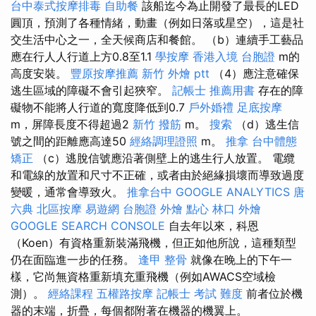
台中泰式按摩排毒
自助餐
該船迄今為止開發了最長的LED
圓頂，預測了各種情緒，動畫（例如日落或星空），這是社
交生活中心之一，全天候商店和餐館。 （b）連續手工藝品
應在行人人行道上方0.8至1.1
學按摩
香港入境 台胞證
m的
高度安裝。
豐原按摩推薦
新竹 外燴 ptt
（4）應注意確保
逃生區域的障礙不會引起狹窄。
記帳士 推薦用書
存在的障
礙物不能將人行道的寬度降低到0.7
戶外婚禮
足底按摩
m，屏障長度不得超過2
新竹 撥筋
m。
搜索
（d）逃生信
號之間的距離應高達50
經絡調理證照
m。
推拿
台中體態
矯正
（c）逃脫信號應沿著側壁上的逃生行人放置。 電纜
和電線的放置和尺寸不正確，或者由於絕緣損壞而導致過度
變暖，通常會導致火。
推拿台中
GOOGLE ANALYTICS
唐
六典
北區按摩
易遊網 台胞證
外燴 點心
林口 外燴
GOOGLE SEARCH CONSOLE
自去年以來，科恩
（Koen）有資格重新裝滿飛機，但正如他所說，這種類型
仍在面臨進一步的任務。
逢甲 整骨
就像在晚上的下午一
樣，它尚無資格重新填充重飛機（例如AWACS空域檢
測）。
經絡課程
五權路按摩
記帳士 考試 難度
前者位於機
器的末端，折疊，每個都附著在機器的機翼上。