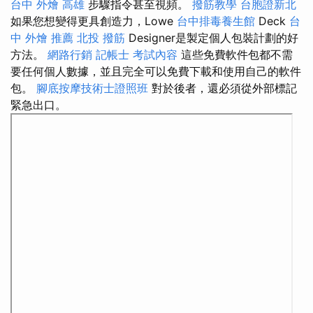
台中
外燴 高雄
步驟指令甚至視頻。
撥筋教學
台胞證新北
如果您想變得更具創造力，Lowe
台中排毒養生館
Deck
台
中 外燴 推薦
北投 撥筋
Designer是製定個人包裝計劃的好
方法。
網路行銷
記帳士 考試內容
這些免費軟件包都不需
要任何個人數據，並且完全可以免費下載和使用自己的軟件
包。
腳底按摩技術士證照班
對於後者，還必須從外部標記
緊急出口。