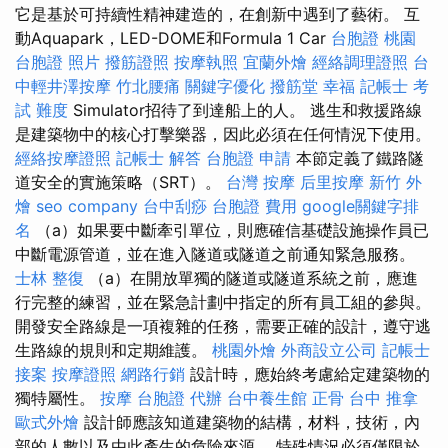
它是基於可持續性精神建造的，在創新中遇到了藝術。 互
動Aquapark，LED-DOME和Formula 1 Car
台胞證 桃園
台胞證 照片
撥筋證照
按摩執照
宜蘭外燴
經絡調理證照
台
中輕井澤按摩
竹北腰痛
關鍵字優化
撥筋堂 幸福
記帳士 考
試 難度
Simulator招待了到達船上的人。 逃生和救援路線
是建築物中的核心打擊樂器，因此必須在任何情況下使用。
經絡按摩證照
記帳士 解答
台胞證 申請
本節定義了鐵路隧
道安全的實施策略（SRT）。
台灣 按摩
后里按摩
新竹 外
燴
seo company
台中刮痧
台胞證 費用
google關鍵字排
名
（a）如果要中斷牽引單位，則應確信基礎設施操作員已
中斷電源管道，並在進入隧道或隧道之前通知緊急服務。
士林 整復
（a）在開放單獨的隧道或隧道系統之前，應進
行完整的練習，並在緊急計劃中指定的所有員工組的參與。
開發安全路線是一項複雜的任務，需要正確的設計，遵守逃
生路線的規則和定期維護。
桃園外燴
外商設立公司
記帳士
接案
按摩證照
網路行銷
設計時，應始終考慮給定建築物的
獨特屬性。
按摩
台胞證 代辦
台中養生館
正骨
台中 推拿
歐式外燴
設計師應該知道建築物的結構，材料，技術，內
部的人數以及由此產生的危險來源。 特殊情況必須僅限於