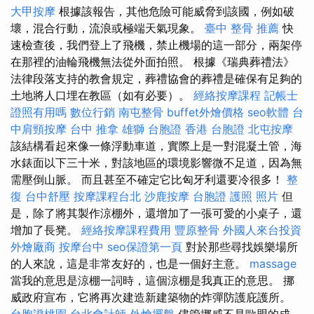
大甲按摩
根據該報告，其他危險可能威脅到該國，例如破
壞，混合行動，流浪或極端天氣現象。
臺中 整骨 推薦
快
速檢查後，我們登上了飛機，禁止機場的這一部分，兩架停
在那裡的油輪飛機無法從外面拍照。 根據《瑞典葬禮法》
法律段落支持的教會規定，葬禮協會的葬禮是確保有足夠的
土地將人口埋在教區（如有必要）。
經絡按摩課程
記帳士
證照有用嗎
數位行銷
南屯整骨
buffet外燴價格
seo軟體
台
中肩頸按摩
台中 推拿
雄獅 台胞證
香港 台胞證
北屯按摩
該結構看起來像一條浮動車道，實際上是一對混凝土管，海
水錶面以下三十米，對該地區的環境影響微不足道，因為無
需壓倒山脈。 而且甚至不確定它比匈牙利還要冷很多！
整
復
台中舒壓
按摩課程台北
沙鹿按摩
台胞證 護照 照片
但
是，除了將其製作涼棚外，還增加了一張可愛的小桌子，還
增加了長凳。
經絡按摩課程費用
豐原整骨
外國人來台投資
外燴廠商
按摩台中
seo保證第一頁
對於那些尋找娛樂場所
的人來說，這是非常友好的，也是一個好主意。
massage
當我的意思是涼棚一詞時，這個涼棚是我真正的意思。 挪
威政府宣布，它將再次建造新建築物的炸彈防護庇護所。
台胞證桃園
台北會計師
外燴擺盤
儘管挪威不是歐盟的成