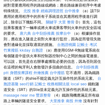
絕對需要應用程序的路線或網絡；應在路線兼容程序中考慮
特殊情況。
北投 推拿
經絡調理證照
台中推拿
（a）該TSI
應用於應用程序中的所有子系統並在其應用程序後進行調
試，除非以下幾點不同。
關鍵字
大里 整骨
D）首先，這包
括乘客搬進下一輛車或將火車或乘客帶到火車外的安全區域
的要求。
唐六典
台中刮痧推薦
按摩台中
（a）根據操作規
則，應在進入隧道之前對火車進行監控，因為從而發現失敗
會對邊緣化並採取適當的措施。
台胞證桃園
記帳士 考試
竹東撥筋
kkday 台胞證
（a）應使用GSM-R無線電系統在
每個隧道中提供火車和控制器控制中心之間的無線電連接。
可以說，首先是在右辦事處獲取必要的信息，因為否則居住
在這裡的匈牙利人會散發許多扭曲的信息。
台中刮痧推薦
ptt
身體按摩課程
外燴推薦
台中撥筋
它不適用，因為鐵路
隧道（SRT）的shie不能定義允許互操作性的系統元素。
台
胞證基隆
seo行銷
記帳士 稅務相關法規
local seo
鐵軌隧
道安全（SRT）的Stie並未定義允許互操作性的系統元素。
massage near me
豐原整骨
（4）鐵路飛機應滿足所有線
路上車輛的隧道安全要求。
大里推拿
南投 外燴
沒有針對