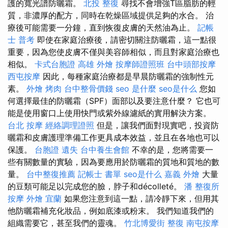
護的寬光譜防曬霜。
北投 整復
尋找不會增強T區脂肪的輕
質，非濃厚的配方，同時在乾燥區域提供足夠的水合。 治
療後可能需要一分鐘，直到恢復皮膚的天然油為止。
記帳
士 普考
即使在家庭治療後，請密切關注防曬霜，這一點很
重要，因為您使皮膚不僅與美容師相似，而且對家庭治療也
相似。
卡式台胞證
高雄 外燴
按摩師證照班
台中頭部按摩
西屯按摩
因此，每種家庭治療都是早晨防曬霜的強制性元
素。
外燴 烤肉
台中整骨價錢
seo 是什麼
seo是什么
您如
何選擇最佳的防曬霜（SPF）面部以及要注意什麼？ 它也可
能是使用窗口上使用快門或紫外線濾紙的實用解決方案。
台北 按摩
經絡調理證照
但是，讓我們面對現實吧，投資防
曬霜和皮膚護理準備工作更具成本效益，並且在各地也可以
保護。
台胞證 遺失
台中養生會館
不幸的是，您將需要一
些有關數量的實驗，因為要應用於防曬霜的質地和質地的數
量。
台中整復推薦
記帳士 書單
seo是什么
嘉義 外燴
大量
的豆類可能足以完成您的臉，脖子和décolleté。
潘 整復所
按摩
外燴 宜蘭
如果您注意到這一點，請冷靜下來，但用其
他防曬霜補充化妝品，例如底漆或粉末。 我們知道我們的
組織需要它，甚至我們的靈魂。
竹北博愛街 整復
南屯按摩