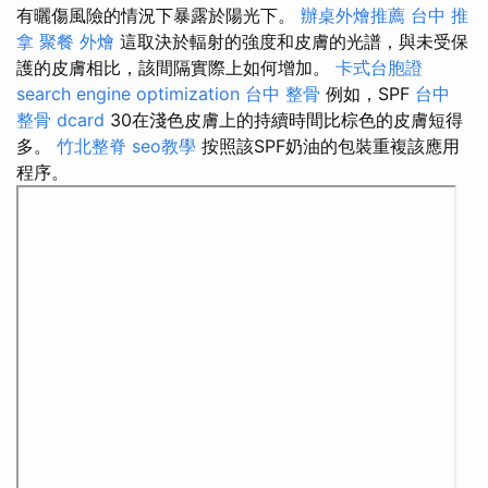
有曬傷風險的情況下暴露於陽光下。
辦桌外燴推薦
台中 推
拿
聚餐 外燴
這取決於輻射的強度和皮膚的光譜，與未受保
護的皮膚相比，該間隔實際上如何增加。
卡式台胞證
search engine optimization
台中 整骨
例如，SPF
台中
整骨 dcard
30在淺色皮膚上的持續時間比棕色的皮膚短得
多。
竹北整脊
seo教學
按照該SPF奶油的包裝重複該應用
程序。