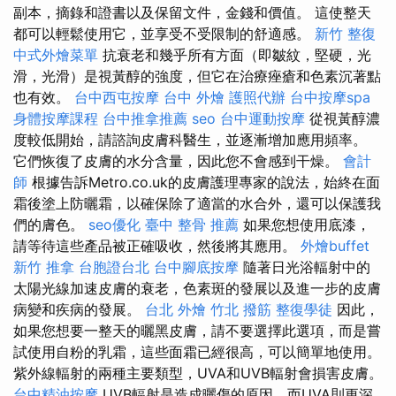
副本，摘錄和證書以及保留文件，金錢和價值。 這使整天
都可以輕鬆使用它，並享受不受限制的舒適感。
新竹 整復
中式外燴菜單
抗衰老和幾乎所有方面（即皺紋，堅硬，光
滑，光滑）是視黃醇的強度，但它在治療痤瘡和色素沉著點
也有效。
台中西屯按摩
台中 外燴
護照代辦
台中按摩spa
身體按摩課程
台中推拿推薦
seo
台中運動按摩
從視黃醇濃
度較低開始，請諮詢皮膚科醫生，並逐漸增加應用頻率。
它們恢復了皮膚的水分含量，因此您不會感到干燥。
會計
師
根據告訴Metro.co.uk的皮膚護理專家的說法，始終在面
霜後塗上防曬霜，以確保除了適當的水合外，還可以保護我
們的膚色。
seo優化
臺中 整骨 推薦
如果您想使用底漆，
請等待這些產品被正確吸收，然後將其應用。
外燴buffet
新竹 推拿
台胞證台北
台中腳底按摩
隨著日光浴輻射中的
太陽光線加速皮膚的衰老，色素斑的發展以及進一步的皮膚
病變和疾病的發展。
台北 外燴
竹北 撥筋
整復學徒
因此，
如果您想要一整天的曬黑皮膚，請不要選擇此選項，而是嘗
試使用自粉的乳霜，這些面霜已經很高，可以簡單地使用。
紫外線輻射的兩種主要類型，UVA和UVB輻射會損害皮膚。
台中精油按摩
UVB輻射是造成曬傷的原因，而UVA則更深