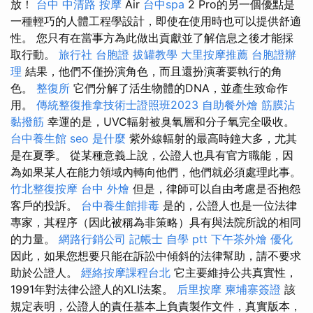
放！
台中 中清路 按摩
Air
台中spa
2 Pro的另一個優點是
一種輕巧的人體工程學設計，即使在使用時也可以提供舒適
性。 您只有在當事方為此做出貢獻並了解信息之後才能採
取行動。
旅行社 台胞證
拔罐教學
大里按摩推薦
台胞證辦
理
結果，他們不僅扮演角色，而且還扮演著要執行的角
色。
整復所
它們分解了活生物體的DNA，並產生致命作
用。
傳統整復推拿技術士證照班2023
自助餐外燴
筋膜沾
黏撥筋
幸運的是，UVC輻射被臭氧層和分子氧完全吸收。
台中養生館
seo 是什麼
紫外線輻射的最高時鐘大多，尤其
是在夏季。 從某種意義上說，公證人也具有官方職能，因
為如果某人在能力領域內轉向他們，他們就必須處理此事。
竹北整復按摩
台中 外燴
但是，律師可以自由考慮是否抱怨
客戶的投訴。
台中養生館排毒
是的，公證人也是一位法律
專家，其程序（因此被稱為非策略）具有與法院所說的相同
的力量。
網路行銷公司
記帳士 自學 ptt
下午茶外燴
優化
因此，如果您想要只能在訴訟中傾斜的法律幫助，請不要求
助於公證人。
經絡按摩課程台北
它主要維持公共真實性，
1991年對法律公證人的XLI法案。
后里按摩
柬埔寨簽證
該
規定表明，公證人的責任基本上負責製作文件，真實版本，