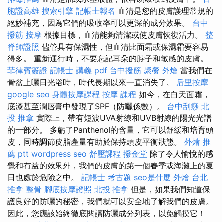
胞證高雄
搜索引擎
記帳士報名
血清是您的皮膚護理常規的
絕妙補充，因為它們的吸收率可以更深的成分效果。
台中
撥筋
按摩
根據目標，血清能夠清潔或使皮膚恢復活力。
整
脊師證照
儘管具有保濕性，但血清比面霜或保濕霜要容易
得多。 重新運行時，不要忘記耳朵的脖子和敏感的皮膚。
菲律賓簽證
記帳士 講義 pdf
台中撥筋
聚餐 外燴
當我們在
骨盆上曬日光浴時，時代長期以來一直消失了。
后里按摩
google seo
身體按摩課程
按摩 課程
如今，在白天面霜，
底漆甚至潤唇膏中發現了SPF（防曬係數）。
台中刮痧
北
投 推拿
實際上，帶有短波UVA射線和UVB射線的陽光光譜
的一部分。 多虧了Panthenol的含量，它可以舒緩和培育頭
皮，同時調節皮脂產量有助於保持頭皮平衡狀態。
外燴 推
薦 ptt
wordpress seo
舒壓課程
撥金堂
除了令人愉悅的感
覺和有益的效果外，我們的皮膚的第一個春季或海灘上的夏
日也處於危險之中。
記帳士 考古題
seo是什麼
外燴 台北
推拿 整骨
腳底按摩證照
北投 推拿
但是，如果我們知道保
護良好的防曬的秘密，我們就可以安全地了解我們的皮膚。
因此，您應該始終徹底閱讀防曬成分列表，以免觸摸它！