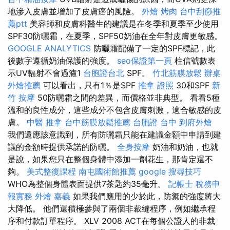
地滲入皮膚並增加了皮膚癌的風險。
外燴 烤肉
台中刮痧推
薦ptt
美容師和皮膚科醫生的建議是在冬季和夏季至少使用
SPF30防曬霜，在夏季，SPF50奶油在全年對皮膚更敏感。
GOOGLE ANALYTICS
防曬霜配備了一定的SPF標記，此
後數字遵循奶油保護的強度。
seo保證第一頁
柱信號數表
示UV輻射不會過濾1
台胞證台北
SPF。
竹北筋膜放鬆
辦桌
外燴推薦
可以看出，只有1％是SPF
推拿 證照
30和SPF
新
竹 按摩
50防曬霜之間的差異，而價格並非典型。 看看5種
溫和的良性成分，這些成分不包含皮膚刺激，適合敏感的皮
膚。
中醫 推拿
台中筋膜放鬆推薦
台胞證 台中
到府外燴
我們還應該意識到，所有防曬霜只能在建議金額中申請到建
議的金額時提供承諾的防曬。
全身按摩
奶油和奶油，也就
是說，如果您只在整個身體中添加一劑花生，那肯定還不
夠。
美式整復課程
南屯國術館推薦
google 搜尋技巧
WHO為整個身體表面提供7茶匙約35毫升。
記帳士 稅務申
報實務
外燴 嘉義
如果我們應用的少於此，防禦的強度將大
大降低。 他們還積極參與了兩個非裁縫程序，例如繼承程
序和付款訂單程序。 XLV 2008 ACT在每個公證人的非裁