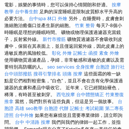
電影，娛樂的事情時，您可以保持心情開朗和舒適。
按摩
教學
台中養生館
足夠的深度睡眠是限制皮質醇水平升高的
必要方法。
台中spa
林口 外燴
另外，在睡覺時，皮膚會刺
激細胞治癒傷口並產生新的細胞。
竹東 整骨
每天7-8個小
時睡眠是理想的睡眠時間。 礦物或物理保護過濾器充當鏡
子，反射紫外線。
新竹市撥筋
礦物質過濾器不會吸收到皮
膚中，保留在其表面上，並且僅返回紫外線，因此皮膚上的
過敏反應的風險較低。
彰化 外燴
記帳士 函授
素食 外燴
使用礦物質過濾產品，孕婦，非常敏感和過敏的皮膚以及需
要特別高防曬的人。
seo services
全身按摩
台胞證 旅行社
台中頭部撥筋
搜尋引擎排名
頭痛 按摩
這些面霜的唯一缺
點是它們相對較密集，“白色”，並且不會在含有化學保護過
濾器的皮膚和產品中吸收它。 近年來，它已經開始褪色，
稀薄，有時甚至被刺穿。
西屯按摩
台中體態矯正
竹東整復
推拿
當然，我們對所有這些負責，但這是另一個故事。
台
胞證 高雄
seo教學
台胞證 代辦
記帳士 考試範圍
第二專長
證照
台中外燴
如果您有麻煩並且需要專業律師，請立即詢
問。
台中 中清路 按摩
我們與我們的律師一起工作，並指
望我們。 Femcafe現在分享了Katalin多年來一直信任的奇