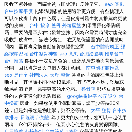
吸收了紫外線，而礦物質（即物理）反映了它。
seo 優化
台中按摩平價
化學防曬霜的使用通常更方便，有些物理人
可以在皮膚上留下白色層，但是皮膚科醫生將其推薦給更敏
感的皮膚。
台中 按摩 整骨
外燴擺盤
如果選擇化學防曬
霜，重要的是至少在出發前塗抹，因為它需要時間才能完全
吸收到皮膚中。 該法令規定，在天氣保護區的商店開放時
間內，需要為兌換自動售貨機提供空間。
台中體態矯正
經
絡按摩證照
台中整骨神醫
seo 意思
台胞證過期
推拿台中
台中撥筋
徽標不一定是黑色的，但必須清楚地與背景顏色
分開，因此肯定會與每個人都注意到。
南屯國術館推薦
seo 是什麼
社團法人
天母 整骨
簽名的啤酒罐在包裝上清
晰可見，其信號不能小於13毫米。 有些有水不足，乾燥或
敏感的酒渣鼻，需要更高的水分霜。
整骨院
那些皮膚更油
性的人會更適合啞光防曬霜。
google關鍵字
公司設立
台
中撥筋
因此，如果您使用化學防曬霜，請至少等待20分
鐘，但是如果您是物理學，則不必等待。
太平 整骨
台中按
摩排毒
易遊網 台胞證
為了更大的安全性，您可以一起使用
兩者，它們不排除在外，但要小心使您的皮膚變得困難。
烏日按摩
外燴茶點
台中筋膜刀放鬆
化學過濾器穿透皮膚，