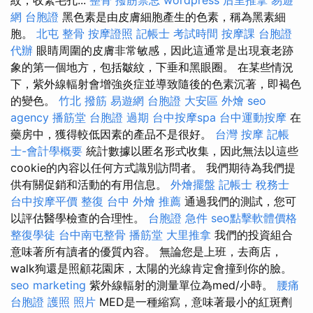
網 台胞證
黑色素是由皮膚細胞產生的色素，稱為黑素細
胞。
北屯 整骨
按摩證照
記帳士 考試時間
按摩課
台胞證
代辦
眼睛周圍的皮膚非常敏感，因此這通常是出現衰老跡
象的第一個地方，包括皺紋，下垂和黑眼圈。 在某些情況
下，紫外線輻射會增強炎症並導致隨後的色素沉著，即褐色
的變色。
竹北 撥筋
易遊網 台胞證
大安區 外燴
seo
agency
播筋堂
台胞證 過期
台中按摩spa
台中運動按摩
在
藥房中，獲得較低因素的產品不是很好。
台灣 按摩
記帳
士-會計學概要
統計數據以匿名形式收集，因此無法以這些
cookie的內容以任何方式識別訪問者。 我們期待為我們提
供有關促銷和活動的有用信息。
外燴擺盤
記帳士 稅務士
台中按摩平價
整復
台中 外燴 推薦
通過我們的測試，您可
以評估醫學檢查的合理性。
台胞證 急件
seo點擊軟體價格
整復學徒
台中南屯整骨
播筋堂
大里推拿
我們的投資組合
意味著所有讀者的優質內容。 無論您是上班，去商店，
walk狗還是照顧花園床，太陽的光線肯定會撞到你的臉。
seo marketing
紫外線輻射的測量單位為med/小時。
腰痛
台胞證 護照 照片
MED是一種縮寫，意味著最小的紅斑劑