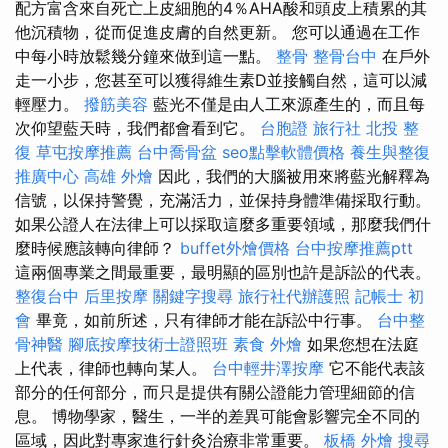
配方富含來自死亡上皮細胞的4％AHA酸和頭皮上積累的其
他沉積物，從而促進皮膚的自然更新。 您可以通過在工作
中每小時放鬆幾分鐘來做到這一點。
整骨
整骨台中
在戶外
走一小步，您甚至可以獲得維生素D並接觸自然，這可以減
輕壓力。
撥筋美容
藍光不僅是由人工來源產生的，而且每
次仰望藍天時，我們都會看到它。
台胞證 旅行社
北投 整
復
草屯按摩推薦
台中喬骨盆
seo點擊軟體價格
養生與整復
推廣中心
高雄 外燴
因此，我們的大腦被用來將藍光解釋為
信號，以保持警覺，充滿活力，並保持身體準備採取行動。
如果公證人在法律上可以採取這麼多重要領域，那麼我們什
麼時候應該轉向律師？
buffet外燴價格
台中按摩推薦ptt
這兩個專業之間最重要，最明顯的區別也許是訴訟的代表。
整復台中
后里按摩
關鍵字搜尋
旅行社代辦護照
記帳士 初
會
畢竟，如前所述，只有律師才能在訴訟中行事。
台中整
骨神醫
腳底按摩技術士證照班
素食 外燴
如果您想在法庭
上代表，律師也轉向某人。
台中輕井澤按摩
它不能代表該
部分的任何部分，而只是提供有關公證能力管理細節的信
息。 博物學家，醫生，一半的差異可能會影響完全不同的
區域，因此對專家進行針灸治療非常重要。
板橋 外燴
搜尋