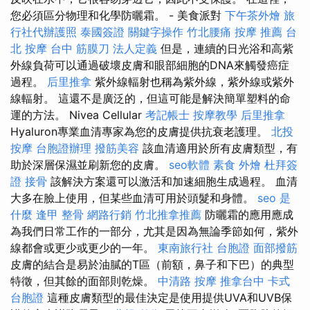
您必須區分物理和化學防曬霜。 - 美食派對
下午茶外燴
旅
行社代辦護照
泰國簽證
關鍵字操作
竹北腰痛
按摩 推薦
台
北 按摩
台中 筋膜刀
法人定義
但是，連續的日光浴和高紫
外線負荷可以通過破壞皮膚和眼部細胞的DNA來觸發癌症
過程。
后里推拿
紫外線輻射也稱為紫外線，紫外線或紫外
線輻射。 這還不是廣泛的，但這可能是解決簡單塑料的命
運的方法。 Nivea Cellular
考記帳士
按摩教學
后里推拿
Hyaluron專業血清專家為您的皮膚提供抗衰老護理。
北投
按摩
台胞證辦理
撥筋美容
該血清適用於所有皮膚類型，有
助於深層保濕並刷新您的皮膚。
seo軟體
素食 外燴
杜拜簽
證
接骨
該解決方案還可以激活和加速細胞生成過程。 血清
大多在臉上使用，但某些血清可用於頭髮和身體。
seo 是
什麼
逢甲 整骨
網路行銷
竹北推拿推薦
防曬霜的應用應成
為我們日常工作的一部分，尤其是因為無論季節如何，紫外
線都會或更少或更少的一年。
東南旅行社 台胞證
面部撥筋
皮膚的結合是易於油膩的T區（前額，鼻子和下巴）的典型
特徵，但其餘的面部則乾燥。
中清路 按摩
推拿台中
卡式
台胞證
這種皮膚類型的最佳決定是使用提供UVA和UVB保