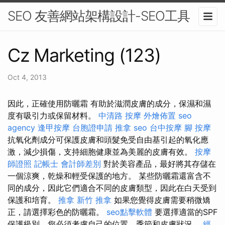
SEO 友善網站架構設計-SEO工具
Cz Marketing (123)
Oct 4, 2013
因此，正確使用防曬霜 有助於滋潤皮膚的成分，保濕和濕
度有吸引力或保留材料。
中清路 按摩
外燴佈置
seo
agency
逢甲按摩
台胞證申請
推拿
seo
台中按摩
腳 按摩
抗氧化劑成分可保護皮膚和頭髮免受自由基引起的氧化應
激，減少損傷，支持細胞健康並為美麗的皮膚有效。
按摩
師證照
記帳士 會計師差別
對於美容產品，最好將其存儲在
一個涼爽，乾燥和輕受保​​護的地方。 某些防曬霜還富含不
同的成分，因此它們適合不同的皮膚類型，因此在白天受到
保護和培育。
推拿
新竹 推拿
如果您覺得皮膚需要稍微矯
正，請選擇彩色的防曬霜。
seo點擊軟體
要選擇適當的SPF
保護級別，您必須考慮自己的位置，季節和皮膚狀況。
經