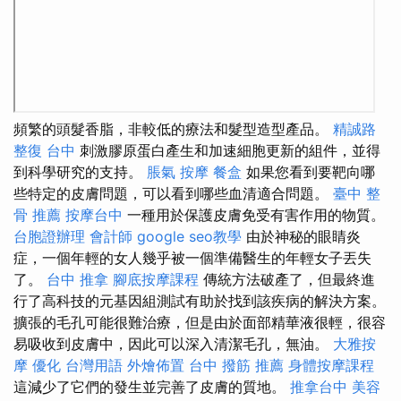
頻繁的頭髮香脂，非較低的療法和髮型造型產品。
精誠路
整復 台中
刺激膠原蛋白產生和加速細胞更新的組件，並得
到科學研究的支持。
脹氣 按摩
餐盒
如果您看到要靶向哪
些特定的皮膚問題，可以看到哪些血清適合問題。
臺中 整
骨 推薦
按摩台中
一種用於保護皮膚免受有害作用的物質。
台胞證辦理
會計師
google seo教學
由於神秘的眼睛炎
症，一個年輕的女人幾乎被一個準備醫生的年輕女子丟失
了。
台中 推拿
腳底按摩課程
傳統方法破產了，但最終進
行了高科技的元基因組測試有助於找到該疾病的解決方案。
擴張的毛孔可能很難治療，但是由於面部精華液很輕，很容
易吸收到皮膚中，因此可以深入清潔毛孔，無油。
大雅按
摩
優化 台灣用語
外燴佈置
台中 撥筋 推薦
身體按摩課程
這減少了它們的發生並完善了皮膚的質地。
推拿台中
美容