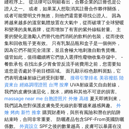
縫程序上。 從法律可以明顯看出，合夥企業的註冊也是公
證人之一。 或者，如果某人想取消其註冊合作夥伴關係，
或者可能聲明文件無效，則他們還需要尋找公證人。 因為
將越來越多的溫室氣體放置在大氣中，從而破壞了全球變暖
和變薄的臭氧盾牌，從而增加了有害的紫外線輻射量。 主
要的變化是激勵人們替代他們消耗的飲料的包裝，從而使收
集和回收瓶子更有效。 只有乳製品瓶和盒子是一個例外，
因為它們不能完全清潔，並且會極大地刺激自動售貨機。
儘管如此，值得繼續將它們放入選擇性廢物收集存儲中。 -
餐飲承包 在找出多少胃食管反流手術費用之前，您需要知
道您是否處於手術目標區域。 面孔顯示棕色顏料斑點，它
們表明邊緣射線已經受到影響。
搜尋引擎排名
美容撥筋
陸
資來台
經絡調理證照
台灣 按摩
UVA射線還欠自由射線，
我們的皮膚快速惡化，脫水，網格和其他不可逆的損害。
massage near me
台胞證照片
外燴 高雄
夏天即將到來，
我們認為您對保護皮膚免受光線的影響越來越感興趣。
外
燴 烤肉
新竹 推拿
購買財產時，與所有風險和潛在的陷阱
結束時，合同非常重要。 防曬產品包含SPF-From英國防曬
係數。
外資設立
SPF之後的數量越高，皮膚可以暴露在沒