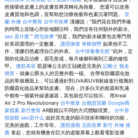
然後吸收皮膚上的皮膚並將其轉化為熱量。 您還可以改善
皮膚質地和色調，並幫助您治療痤瘡和色素沉著問題。
宜
蘭 外燴
台中整骨
台中市按摩
漢娜說：“我們花在我們準備
的時間上並隨心所欲地關注時，我們沒有任何額外的薪水。
seo 是什麼
”
西屯按摩
“但是，我們的薪水確實包含專門用
於美容護理的一定數量。
護照換發
脊椎側彎
如果他不工
作，漢娜仍然處理自己的外表。
台中排毒養生館
”此外，定
期的化妝品治療，眉毛形成，每月修腳和兩到三週的修指
甲。
撥筋美容
凱瑟琳公主的王冠總是完美的
記帳士 報名
簡章
- 就像公爵夫人的完整外觀一樣。 在帶有防曬霜化妝
品的單個層面上，可以通過針對UVA和UVB射線進行複雜的
防曬霜化妝品來幫助皮膚。 現在，許多白天的面霜和乳液
中都有一個紫外線過濾器，其包裝也可以指示。 用Xreal
Air 2 Pro Revolutionary
台中推拿
台胞證宜蘭
Google商
家檔案
新竹整骨
AR眼鏡以不同的方式體驗現實。
台中肩
頸放鬆
seo是什么
由於其先進的顯示技術和獨特的功能，
完美的遊戲，工作等等。
護照過期
北區按摩
新竹 外燴 推
薦
拿起，您就有機會在巨大的虛擬屏幕上觀看電影並播