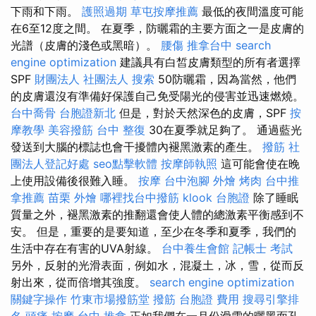
下雨和下雨。
護照過期
草屯按摩推薦
最低的夜間溫度可能
在6至12度之間。 在夏季，防曬霜的主要方面之一是皮膚的
光譜（皮膚的淺色或黑暗）。
腰傷
推拿台中
search
engine optimization
建議具有白皙皮膚類型的所有者選擇
SPF
財團法人 社團法人
搜索
50防曬霜，因為當然，他們
的皮膚還沒有準備好保護自己免受陽光的侵害並迅速燃燒。
台中喬骨
台胞證新北
但是，對於天然深色的皮膚，SPF
按
摩教學
美容撥筋
台中 整復
30在夏季就足夠了。 通過藍光
發送到大腦的標誌也會干擾體內褪黑激素的產生。
撥筋
社
團法人登記好處
seo點擊軟體
按摩師執照
這可能會使在晚
上使用設備後很難入睡。
按摩
台中泡腳
外燴 烤肉
台中推
拿推薦
苗栗 外燴
哪裡找台中撥筋
klook 台胞證
除了睡眠
質量之外，褪黑激素的推翻還會使人體的總激素平衡感到不
安。 但是，重要的是要知道，至少在冬季和夏季，我們的
生活中存在有害的UVA射線。
台中養生會館
記帳士 考試
另外，反射的光滑表面，例如水，混凝土，冰，雪，從而反
射出來，從而倍增其強度。
search engine optimization
關鍵字操作
竹東市場撥筋堂
撥筋
台胞證 費用
搜尋引擎排
名
頭痛 按摩
台中 推拿
正如我們在一月份滑雪的曬黑面孔