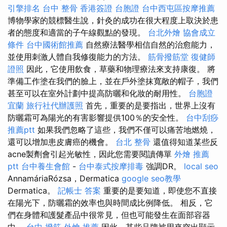
引擎排名
台中 整骨
香港簽證 台胞證
台中西屯區按摩推薦
博物學家的競標醫生說，針灸的成功在很大程度上取決於患
者的態度和適當的子午線觀點的發現。
台北外燴
協會成立
條件
台中國術館推薦
自然療法醫學相信自然的治愈能力，
並使用刺激人體自我修復能力的方法。
筋骨撥筋堂
復健師
證照
因此，它使用飲食，草藥和物理療法來支持康復。 將
準備工作塗在我們的臉上，並在戶外塗抹寬敞的帽子，我們
甚至可以在室外計劃中提高防曬和化妝的耐用性。
台胞證
宜蘭
旅行社代辦護照
首先，重要的是要指出，世界上沒有
防曬霜可為陽光的有害影響提供100％的安全性。
台中刮痧
推薦ptt
如果我們忽略了這些，我們不僅可以痛苦地燃燒，
還可以增加患皮膚癌的機會。
台北 整骨
還值得知道某些反
acne製劑會引起光敏性，因此您需要閱讀傳單
外燴 推薦
ptt
台中養生會館
-
台中泰式按摩排毒
強調DR。
local seo
AnnamáriaRózsa，Dermatica
google seo教學
Dermatica。
記帳士 答案
重要的是要知道，即使您不直接
在陽光下，防曬霜的效率也與時間成比例降低。 相反，它
們在身體和護髮產品中很常見，但也可能發生在面部容器
中。
台中 撥筋
外燴 推薦
因此，某些品牌被用來突出顯示