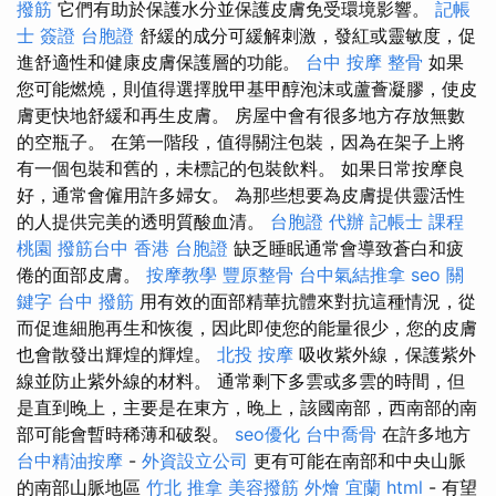
撥筋
它們有助於保護水分並保護皮膚免受環境影響。
記帳
士 簽證
台胞證
舒緩的成分可緩解刺激，發紅或靈敏度，促
進舒適性和健康皮膚保護層的功能。
台中 按摩 整骨
如果
您可能燃燒，則值得選擇脫甲基甲醇泡沫或蘆薈凝膠，使皮
膚更快地舒緩和再生皮膚。 房屋中會有很多地方存放無數
的空瓶子。 在第一階段，值得關注包裝，因為在架子上將
有一個包裝和舊的，未標記的包裝飲料。 如果日常按摩良
好，通常會僱用許多婦女。 為那些想要為皮膚提供靈活性
的人提供完美的透明質酸血清。
台胞證 代辦
記帳士 課程
桃園
撥筋台中
香港 台胞證
缺乏睡眠通常會導致蒼白和疲
倦的面部皮膚。
按摩教學
豐原整骨
台中氣結推拿
seo 關
鍵字
台中 撥筋
用有效的面部精華抗體來對抗這種情況，從
而促進細胞再生和恢復，因此即使您的能量很少，您的皮膚
也會散發出輝煌的輝煌。
北投 按摩
吸收紫外線，保護紫外
線並防止紫外線的材料。 通常剩下多雲或多雲的時間，但
是直到晚上，主要是在東方，晚上，該國南部，西南部的南
部可能會暫時稀薄和破裂。
seo優化
台中喬骨
在許多地方
台中精油按摩
-
外資設立公司
更有可能在南部和中央山脈
的南部山脈地區
竹北 推拿
美容撥筋
外燴 宜蘭
html
- 有望