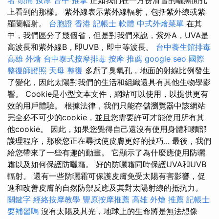
上看到的那樣。 紫外線表示紫外線輻射，包括紫外線或紫
羅蘭輻射。
台胞證 香港
記帳士 軟體
中式外燴菜單
在其
中，我們區分了幾個省，但是對我們來說，紫外A，UVA是
高波長和紫外線B，即UVB，即中等波長。
台中養生館排毒
高雄 外燴
台中泰式按摩排毒
按摩 推薦
google seo
國際
整復師證照
天母 整復
多虧了臭氧孔，地面的射線比例發生
了變化，因此太陽對我們的生活和組織還具有其他生物學影
響。 Cookie是小型文本文件，網站可以使用，以提供更有
效的用戶體驗。 根據法律，我們只能存儲瀏覽器中該網站
完全必不可少的cookie，並且您需要許可才能使用所有其
他cookie。 因此，如果您覺得自己還沒有使用身體和麵部
護理程序，那麼您正在尋找使皮膚更好的技巧... 最後，我們
給您帶來了一些有趣的動畫。 它顯示了為什麼應使用防曬
霜以及如何保護防曬霜。 好的防曬霜同時保護​​UVA和UVB
輻射。 還有一些防曬霜可保護皮膚免受太陽有害影響，促
進和改善皮膚的自然防禦反應及其對太陽射線的抵抗力。
關鍵字
經絡按摩教學
豐原按摩推薦
高雄 外燴 推薦
記帳士
要補習嗎
沒有太陽及其光，地球上的生命將是無法想像