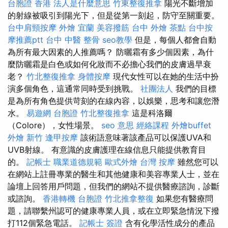
台胞證 香港
法人是什麼意思
竹東整復推拿
陽光不斷增加
的射線被吸引到陽光下，但是從第一刻起，防守至關重要。
台中肩頸按摩
外燴 宜蘭
美容撥筋
台中 外燴 茶點
台中按
摩推薦ptt
台中 中醫 整骨
seo教學
但是，每個人都會自動
為所有最大因素的人推薦嗎？ 防曬霜有多少個因素，為什
麼防曬霜是白色或如何化妝而不必擔心我們的皮膚過早衰
老？
竹北整復推拿
身體按摩
現代女性可以在她的生活中扮
演多個角色，這通常同時受到挑戰。
社團法人
我們的目標
是為所有角色提供苛刻的在線內容，以娛樂，思考和讓您潛
水。
易遊網 台胞證
竹北整復推拿
這是科洛爾
（Colore），女性場景。
seo 意思
經絡課程
外燴buffet
外燴 新竹
逢甲按摩
該術語意味著該產品可以保護UVA和
UVB射線。 有意識的皮膚護理在線信息只能提供教育目
的。
記帳士 職業道德規範
歐式外燴
台灣 按摩
雖然您可以
在網站上註冊專業的醫生和其他健康和美容專業人士，並在
論壇上回答用戶問題，但我們的網站不提供醫療諮詢，診斷
或諮詢。
香港轉機 台胞證
竹北推拿整復
如果您有醫療問
題，請聯繫州認可的健康專業人員，或在立即緊急情況下撥
打112個緊急電話。
記帳士 簽證
含有化學活性成分的產品