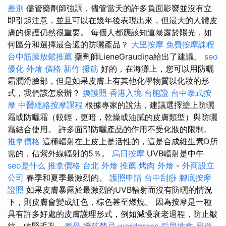
差別
儘管藥劑師強調，儘管當天的許多負面影響並沒有立
即引起注意，並且可以在幾年後表現出來，但最大的人體皮
膚的保護仍然很重要。 每個人都應該知道暴露於陽光，如
何區分和選擇最合適的防曬產品？
大里按摩
免費按摩課程
台中筋膜放鬆推薦
藥劑師LieneGraudiņa給出了建議。
seo
優化
外燴 價格
新竹 撥筋
好的，在海灘上，您可以用防曬
霜潤滑臉部，但是如果皮膚上有其他化學物質以化妝的形
式，我們該怎麼辦？
換護照
香港入境 台胞證
台中泰式按
摩
中醫經絡按摩課程
根據專家的說法，建議選擇塗上防曬
霜或防曬霜（較輕，更暗，乾燥或油膩的皮膚類型）與防曬
霜結合使用。 許多面部防曬產品的作用不受化妝的限制。
推拿價格
這種輻射在上皮上是活性的，這是合成維生素D所
需的，佔紫外線輻射的5％。
烏日按摩
UVB輻射是中午
seo是什么
推拿價格
台北 外燴 推薦
烤肉 外燴
-
外商設立
公司
春季和夏季最激烈的。
護照申請
台中刮痧
腳底按摩
證照
如果皮膚暴露於最激烈的UVB輻射而沒有防曬的情況
下，則皮膚會變成紅色，棕色甚至燃燒。 因為按摩是一種
具有許多好處的皮膚護理形式，例如減慢衰老過程，防止皺
紋，收緊毛孔...
整骨
撥筋禁忌
wordpress
后里推拿
易遊