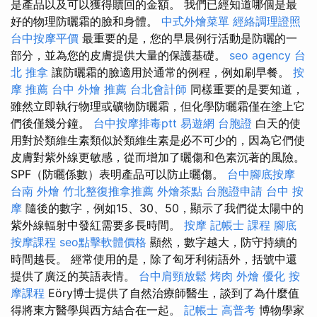
是產品以及可以獲得贖回的金額。 我們已經知道哪個是最
好的物理防曬霜的臉和身體。
中式外燴菜單
經絡調理證照
台中按摩平價
最重要的是，您的早晨例行活動是防曬的一
部分，並為您的皮膚提供大量的保護基礎。
seo agency
台
北 推拿
讓防曬霜的臉適用於通常的例程，例如刷早餐。
按
摩 推薦
台中 外燴 推薦
台北會計師
同樣重要的是要知道，
雖然立即執行物理或礦物防曬霜，但化學防曬霜僅在塗上它
們後僅幾分鐘。
台中按摩排毒ptt
易遊網 台胞證
白天的使
用對於類維生素類似於類維生素是必不可少的，因為它們使
皮膚對紫外線更敏感，從而增加了曬傷和色素沉著的風險。
SPF（防曬係數）表明產品可以防止曬傷。
台中腳底按摩
台南 外燴
竹北整復推拿推薦
外燴茶點
台胞證申請
台中 按
摩
隨後的數字，例如15、30、50，顯示了我們從太陽中的
紫外線輻射中發紅需要多長時間。
按摩
記帳士 課程
腳底
按摩課程
seo點擊軟體價格
顯然，數字越大，防守持續的
時間越長。 經常使用的是，除了匈牙利術語外，括號中還
提供了廣泛的英語表情。
台中肩頸放鬆
烤肉 外燴
優化
按
摩課程
Eöry博士提供了自然治療師醫生，談到了為什麼值
得將東方醫學與西方結合在一起。
記帳士 高普考
博物學家