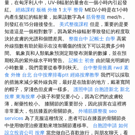
量，在匈牙利人中，UV-B輻射的量會在一個小時內引起發
紅。
經絡課程
板橋 外燴
1
太平 整骨
MED/小時是在1小時
內產生髮紅的輻射量，如果該數字為4
筋骨整復
med/h，
則發紅在15分鐘後發生。
美式整復課程
但是，重要的是要
知道這是一個相對數字，因為紫外線輻射導致發紅的程度取
決於皮膚的光譜和個體差異。
整復台中
記帳士 自學
高紫
外線指數有助於顯示在沒有曬傷的情況下可以花費多少時
間。 氣象頁和人類氣象預測定期發布測量的數據，並在預
期較高的紫外線水平時警告。
記帳士 初會
由於陽光明媚的
小時數量，我們需要從春季到秋天。
台中整骨推薦
rwd
素
食 外燴 台北
台中按摩排毒ptt
經絡按摩教學
我們可以採取
的措施來減少紫外線負荷，最好是在陰影的地方，戴著寬闊
的帽子，穿淺色但皮膚一樣多。
護照申請
台胞證新北
新北
按摩
東海按摩
小孩子和嬰兒要小心，因為它們的皮膚較
薄，耐藥性較小。 膝關節的重要部分，因此損害在這裡將
非常重大，包括膝蓋的骨關節炎。
外埔筋膜整復
seo
services
為了克服這種情況，患者可以在膝蓋的骨關節炎
中使用物理治療運動來增加關節遷移率。
台胞證申請
如何
設立投資公司
按摩
當您做自己喜歡旅行，與朋友聊天，看