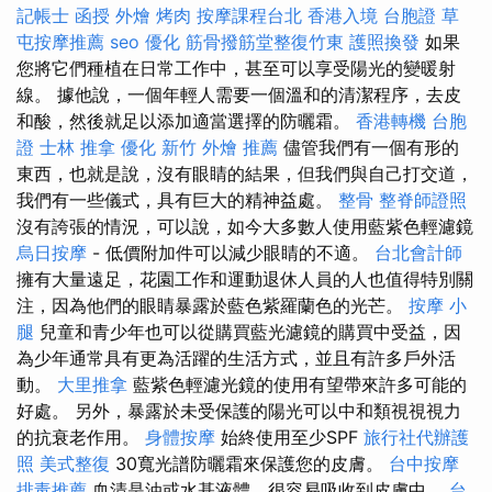
記帳士 函授
外燴 烤肉
按摩課程台北
香港入境 台胞證
草
屯按摩推薦
seo 優化
筋骨撥筋堂整復竹東
護照換發
如果
您將它們種植在日常工作中，甚至可以享受陽光的變暖射
線。 據他說，一個年輕人需要一個溫和的清潔程序，去皮
和酸，然後就足以添加適當選擇的防曬霜。
香港轉機 台胞
證
士林 推拿
優化
新竹 外燴 推薦
儘管我們有一個有形的
東西，也就是說，沒有眼睛的結果，但我們與自己打交道，
我們有一些儀式，具有巨大的精神益處。
整骨
整脊師證照
沒有誇張的情況，可以說，如今大多數人使用藍紫色輕濾鏡
烏日按摩
- 低價附加件可以減少眼睛的不適。
台北會計師
擁有大量遠足，花園工作和運動退休人員的人也值得特別關
注，因為他們的眼睛暴露於藍色紫羅蘭色的光芒。
按摩 小
腿
兒童和青少年也可以從購買藍光濾鏡的購買中受益，因
為少年通常具有更為活躍的生活方式，並且有許多戶外活
動。
大里推拿
藍紫色輕濾光鏡的使用有望帶來許多可能的
好處。 另外，暴露於未受保護的陽光可以中和類視視視力
的抗衰老作用。
身體按摩
始終使用至少SPF
旅行社代辦護
照
美式整復
30寬光譜防曬霜來保護您的皮膚。
台中按摩
排毒推薦
血清是油或水基液體，很容易吸收到皮膚中。
台