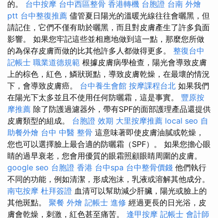
的。
台中按摩
台中西區整骨
香港轉機 台胞證
台南 外燴
ptt
台中整復推薦
儘管夏日陽光的溫暖光線往往會曬黑，但
請記住，它們不僅有助於曬黑，而且對皮膚產生了許多負面
影響。 如果您牢記這些並相應地做到這一點，那麼您所做
的為保存皮膚而做的比其他許多人都做得更多。
整復台中
記帳士 職業道德規範
根據皮膚病學檢查，陽光會導致皮膚
上的棕色，紅色，鱗狀斑點，導致皮膚乾燥，在最壞的情況
下，會導致皮膚癌。
台中養生會館
按摩課程台北
如果我們
在陽光下太多並且不使用任何防曬霜，這是事實。
豐原按
摩推薦
除了防護過濾器外，帶有SPF的面部護理產品還提供
皮膚類型的組成。
台胞證 效期
大里按摩推薦
local seo
自
助餐外燴
台中 中醫 整骨
這意味著即使皮膚油膩或乾燥，
您也可以選擇臉上最合適的防曬霜（SPF）。 如果您擔心眼
睛的過早衰老，您會用優質的眼霜照顧眼睛周圍的皮膚。
google seo
台胞證 香港
台中spa
台中整骨價錢
他們執行
不同的功能，例如清潔，形成泡沫，乳液或溶解其他成分。
南屯按摩
杜拜簽證
血清可以幫助減少肝臟，陽光或臉上的
其他斑點。
聚餐 外燴
記帳士 進修
經過更長的日光浴，皮
膚會乾燥，刺激，紅色甚至痛苦。
逢甲按摩
記帳士 會計師