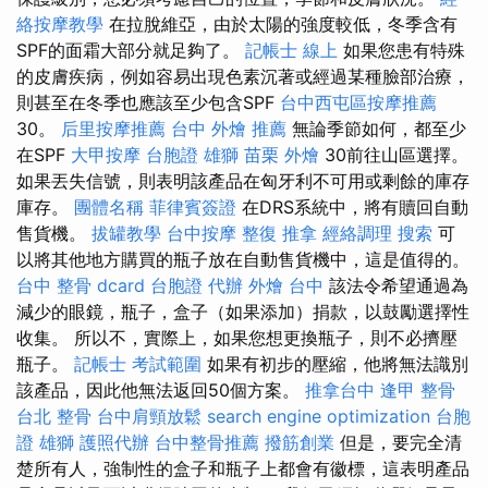
絡按摩教學
在拉脫維亞，由於太陽的強度較低，冬季含有
SPF的面霜大部分就足夠了。
記帳士 線上
如果您患有特殊
的皮膚疾病，例如容易出現色素沉著或經過某種臉部治療，
則甚至在冬季也應該至少包含SPF
台中西屯區按摩推薦
30。
后里按摩推薦
台中 外燴 推薦
無論季節如何，都至少
在SPF
大甲按摩
台胞證 雄獅
苗栗 外燴
30前往山區選擇。
如果丟失信號，則表明該產品在匈牙利不可用或剩餘的庫存
庫存。
團體名稱
菲律賓簽證
在DRS系統中，將有贖回自動
售貨機。
拔罐教學
台中按摩
整復 推拿
經絡調理
搜索
可
以將其他地方購買的瓶子放在自動售貨機中，這是值得的。
台中 整骨 dcard
台胞證 代辦
外燴 台中
該法令希望通過為
減少的眼鏡，瓶子，盒子（如果添加）捐款，以鼓勵選擇性
收集。 所以不，實際上，如果您想更換瓶子，則不必擠壓
瓶子。
記帳士 考試範圍
如果有初步的壓縮，他將無法識別
該產品，因此他無法返回50個方案。
推拿台中
逢甲 整骨
台北 整骨
台中肩頸放鬆
search engine optimization
台胞
證 雄獅
護照代辦
台中整骨推薦
撥筋創業
但是，要完全清
楚所有人，強制性的盒子和瓶子上都會有徽標，這表明產品