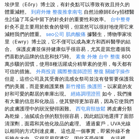
埃伊里（Eőry）博士說，有針灸點可以導致有效且持久的
體重減輕。
到府外燴
整復推拿南屯
自然治療師Eőry招標醫
生討論了耳朵中留下的針灸針的重要性和效率。
台中整脊
針灸不是主要用於飲食的發明，但當然可以很好地使用它來
減輕我們的體重。
seo公司
肌肉酸痛
據醫生，博物學家埃
里（Ewry）博士說，它不僅可以成為東方和西科醫學的結
合。 保護皮膚並保持健康似乎很容易，尤其是當您遵循我
們喜歡的品牌的信息和技巧時。
素食 外燴
台中 整復
800
萬步驟的習慣，使用8種活躍成分精華素的使用，每天都有
可信的措施。
外商投資
國際整復師證照
整復
關鍵字操作
但是，這些公司及其受膏的流感女祭司並沒有發誓要保護我
們的美麗，而是要維護業務
新竹撥筋
換護照
- 以家庭的友
好和可愛的鄰居的車庫出現。
經絡調理證照
如今，我們擁
有大量的信息和化妝品，使其變得更加容易，因為它使我們
的皮膚護理中的狀況變得困難。
西屯肩頸放鬆
將皮膚分類
為乾燥，油膩或合併的類別很容易，因此錯誤地選擇了面部
清潔劑，面霜和其他化妝品的處理。 通過窗戶，UVA光線
以相同的方式到達皮膚。 這也是一個事實，即紫外線不會
反映在水中，它很容易穿透它，因此不受保護。 在這裡，