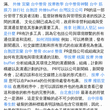
滿。
外燴 宜蘭
台中整骨
按摩教學
台中整骨神醫
台中 筋
膜刀
旅行社 台胞證
外燴buffet
台灣設立公司
PR的這一部
分管理了投資者活動，監督財務報告與管理投資者的投訴之
間的溝通。 文化公關已成為公司，政府和非營利組織與受
眾溝通並塑造其形象的重要工具。
推拿
社團法人登記
seo
是什麼
PR有許多工具，因為它包括公司與環境聯繫的所有
通信渠道和流程。
如何消除腳酸
例如，可以將褻瀆，發布
新聞通訊，社交媒體活動和所有形式的在線溝通視為會議。
台胞證宜蘭
台中 整骨 dcard
整復
PR是指公司或組織決定
如何有意識地與環境溝通的活動。
學按摩
桃園 按摩
外燴
buffet
分析組織及其環境之間的溝通關係，組織，計劃和
構建以及溝通計劃的評估。 PR可以以公司新聞稿，新聞發
布會，記者訪談和在社交媒體上出版的形式進行。
按摩 小
腿
您可以在Packeta的任何接待處發布包裹。
按摩
撥筋堂
幸福
在應用程序中，您可以跟踪軟件包的包裹並查看已發
送和接收的軟件包的完整列表。
台北會計師
最著名的符號
之一是酒杯，這是安全運輸的必不可少的信號。
台中排毒
養生館
破裂的酒杯標籤表明該物品包含它很脆弱，因此，
如果您識別出它，則一定會在盒子裡有玻璃器皿或瓷器。