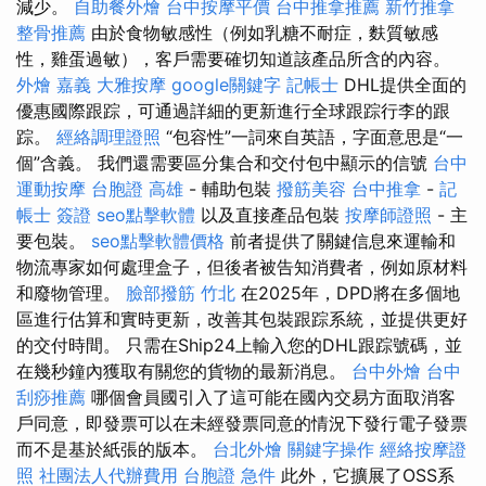
減少。
自助餐外燴
台中按摩平價
台中推拿推薦
新竹推拿
整骨推薦
由於食物敏感性（例如乳糖不耐症，麩質敏感
性，雞蛋過敏），客戶需要確切知道該產品所含的內容。
外燴 嘉義
大雅按摩
google關鍵字
記帳士
DHL提供全面的
優惠國際跟踪，可通過詳細的更新進行全球跟踪行李的跟
踪。
經絡調理證照
“包容性”一詞來自英語，字面意思是“一
個”含義。 我們還需要區分集合和交付包中顯示的信號
台中
運動按摩
台胞證 高雄
- 輔助包裝
撥筋美容
台中推拿
-
記
帳士 簽證
seo點擊軟體
以及直接產品包裝
按摩師證照
- 主
要包裝。
seo點擊軟體價格
前者提供了關鍵信息來運輸和
物流專家如何處理盒子，但後者被告知消費者，例如原材料
和廢物管理。
臉部撥筋 竹北
在2025年，DPD將在多個地
區進行估算和實時更新，改善其包裝跟踪系統，並提供更好
的交付時間。 只需在Ship24上輸入您的DHL跟踪號碼，並
在幾秒鐘內獲取有關您的貨物的最新消息。
台中外燴
台中
刮痧推薦
哪個會員國引入了這可能在國內交易方面取消客
戶同意，即發票可以在未經發票同意的情況下發行電子發票
而不是基於紙張的版本。
台北外燴
關鍵字操作
經絡按摩證
照
社團法人代辦費用
台胞證 急件
此外，它擴展了OSS系