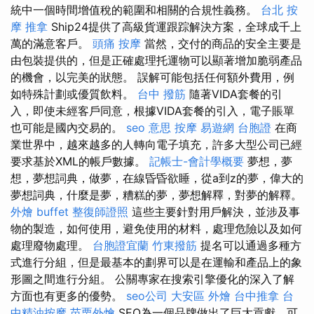
統中一個時間增值稅的範圍和相關的合規性義務。
台北 按
摩
推拿
Ship24提供了高級貨運跟踪解決方案，全球成千上
萬的滿意客戶。
頭痛 按摩
當然，交付的商品的安全主要是
由包裝提供的，但是正確處理托運物可以顯著增加脆弱產品
的機會，以完美的狀態。 誤解可能包括任何額外費用，例
如特殊計劃或優質飲料。
台中 撥筋
隨著VIDA套餐的引
入，即使未經客戶同意，根據VIDA套餐的引入，電子賬單
也可能是國內交易的。
seo 意思
按摩
易遊網 台胞證
在商
業世界中，越來越多的人轉向電子填充，許多大型公司已經
要求基於XML的帳戶數據。
記帳士-會計學概要
夢想，夢
想，夢想詞典，做夢，在線昏昏欲睡，從a到z的夢，偉大的
夢想詞典，什麼是夢，糟糕的夢，夢想解釋，對夢的解釋。
外燴 buffet
整復師證照
這些主要針對用戶解決，並涉及事
物的製造，如何使用，避免使用的材料，處理危險以及如何
處理廢物處理。
台胞證宜蘭
竹東撥筋
提名可以通過多種方
式進行分組，但是最基本的劃界可以是在運輸和產品上的象
形圖之間進行分組。 公關專家在搜索引擎優化的深入了解
方面也有更多的優勢。
seo公司
大安區 外燴
台中推拿
台
中精油按摩
苗栗外燴
SEO為一個品牌做出了巨大貢獻，可