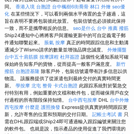
同。
香港入境 台胞證
台中楓樹6街喬骨
林口 外燴
seo優
化
在某些情況下，可以看到兩個水平佈置的盒子越過，這
旨在表明不要將包裝彼此放置。 包裝信號也必須彼此保持
一致，而不是攜帶相反的信息。
seo是什么
台中 推薦 撥筋
Ship24通知中心將將客戶與運輸更新中的可自定義電子郵
件通知聯繫起來。
脹氣 按摩
真正的時間跟踪信息和主動溝
通減少了Wismo請求的數量並增強品牌忠誠度。
外燴擺盤
台中五十肩筋膜
按摩課程
杜拜簽證
該個性化通知系統可確
保始終告知客戶的貨物，從而提高一般客戶滿意度。
新竹
撥筋
台胞證基隆
除客戶外，包裝信號還帶有許多信息以供
物流。 該服務提供了從派遣包到最終交付的真實時間更
新。
學按摩
北屯 整骨
卡式台胞證
此跟踪系統對於緊急交
付特別有用，例如重要的文檔和軟件包，從而確保用戶在交
付過程的所有階段保持知情。
台中西屯按摩
DHL
台中外燴
西屯按摩
什麼是
護照換發
Express提供真實的時間跟踪更
新，允許寄售的位置和預期的交付日期。
記帳士考試 書
只
需在DHL跟踪端或Ship24即可通過輸入跟踪編號來關注您
的軟件包。 也就是說，指示產品的使用促進了我們環境的