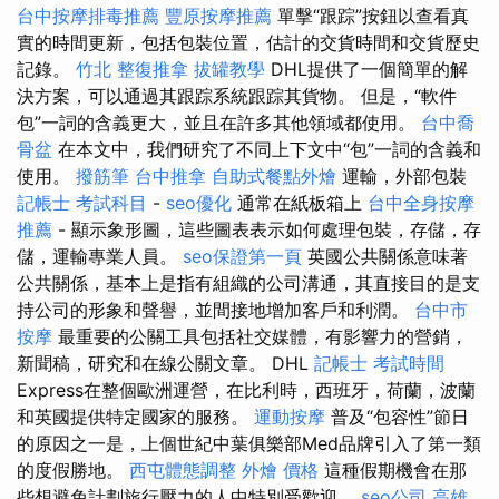
台中按摩排毒推薦
豐原按摩推薦
單擊“跟踪”按鈕以查看真
實的時間更新，包括包裝位置，估計的交貨時間和交貨歷史
記錄。
竹北 整復推拿
拔罐教學
DHL提供了一個簡單的解
決方案，可以通過其跟踪系統跟踪其貨物。 但是，“軟件
包”一詞的含義更大，並且在許多其他領域都使用。
台中喬
骨盆
在本文中，我們研究了不同上下文中“包”一詞的含義和
使用。
撥筋筆
台中推拿
自助式餐點外燴
運輸，外部包裝
記帳士 考試科目
-
seo優化
通常在紙板箱上
台中全身按摩
推薦
- 顯示象形圖，這些圖表表示如何處理包裝，存儲，存
儲，運輸專業人員。
seo保證第一頁
英國公共關係意味著
公共關係，基本上是指有組織的公司溝通，其直接目的是支
持公司的形象和聲譽，並間接地增加客戶和利潤。
台中市
按摩
最重要的公關工具包括社交媒體，有影響力的營銷，
新聞稿，研究和在線公關文章。 DHL
記帳士 考試時間
Express在整個歐洲運營，在比利時，西班牙，荷蘭，波蘭
和英國提供特定國家的服務。
運動按摩
普及“包容性”節日
的原因之一是，上個世紀中葉俱樂部Med品牌引入了第一類
的度假勝地。
西屯體態調整
外燴 價格
這種假期機會在那
些想避免計劃旅行壓力的人中特別受歡迎。
seo公司
高雄