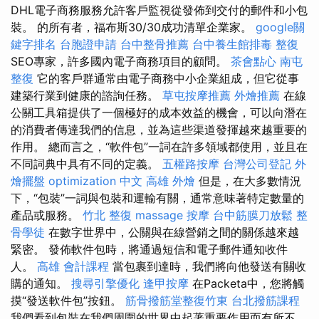
DHL電子商務服務允許客戶監視從發佈到交付的郵件和小包
裝。 的所有者，福布斯30/30成功清單企業家。
google關
鍵字排名
台胞證申請
台中整骨推薦
台中養生館排毒
整復
SEO專家，許多國內電子商務項目的顧問。
茶會點心
南屯
整復
它的客戶群通常由電子商務中小企業組成，但它從事
建築行業到健康的諮詢任務。
草屯按摩推薦
外燴推薦
在線
公關工具箱提供了一個極好的成本效益的機會，可以向潛在
的消費者傳達我們的信息，並為這些渠道發揮越來越重要的
作用。 總而言之，“軟件包”一詞在許多領域都使用，並且在
不同詞典中具有不同的定義。
五權路按摩
台灣公司登記
外
燴擺盤
optimization 中文
高雄 外燴
但是，在大多數情況
下，“包裝”一詞與包裝和運輸有關，通常意味著特定數量的
產品或服務。
竹北 整復
massage
按摩
台中筋膜刀放鬆
整
骨學徒
在數字世界中，公關與在線營銷之間的關係越來越
緊密。 發佈軟件包時，將通過短信和電子郵件通知收件
人。
高雄 會計課程
當包裹到達時，我們將向他發送有關收
購的通知。
搜尋引擎優化
逢甲按摩
在Packeta中，您將觸
摸“發送軟件包”按鈕。
筋骨撥筋堂整復竹東
台北撥筋課程
我們看到包裝在我們周圍的世界中起著重要作用而有所不