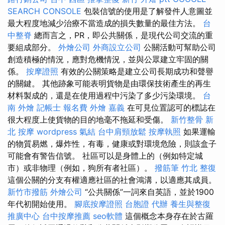
SEARCH CONSOLE
包裝信號的使用是了解發件人意圖並
最大程度地減少治療不當造成的損失數量的最佳方法。
台
中整脊
總而言之，PR，即公共關係，是現代公司交流的重
要組成部分。
外燴公司
外商設立公司
公關活動可幫助公司
創造積極的情況，應對危機情況，並與公眾建立牢固的關
係。
按摩證照
有效的公關策略是建立公司長期成功和聲譽
的關鍵。 其他跡象可能表明貨物是由環保技術產生的再生
材料製成的，還是在使用過程中污染了多少污染環境。
台
南 外燴
記帳士 報名費
外燴 嘉義
在可見位置認可的標誌在
很大程度上使貨物的目的地毫不拖延和受傷。
新竹整骨
新
北 按摩
wordpress
氣結
台中肩頸放鬆
按摩執照
如果運輸
的物質易燃，爆炸性，有毒，健康或對環境危險，則該盒子
可能會有警告信號。 社區可以是身體上的（例如特定城
市）或非物理（例如，狗所有者社區）。
撥筋筆
竹北 整復
這個公關的分支有權適應社區的社會鴻溝，以適應其成員。
新竹市撥筋
外燴公司
“公共關係”一詞來自英語，並於1900
年代初開始使用。
腳底按摩證照
台胞證 代辦
養生與整復
推廣中心
台中按摩推薦
seo軟體
這個概念本身存在於古羅