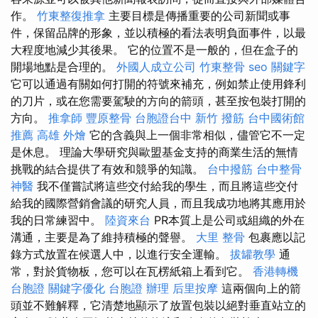
作。
竹東整復推拿
主要目標是傳播重要的公司新聞或事
件，保留品牌的形象，並以積極的看法表明負面事件，以最
大程度地減少其後果。 它的位置不是一般的，但在盒子的
開場地點是合理的。
外國人成立公司
竹東整骨
seo 關鍵字
它可以通過有關如何打開的符號來補充，例如禁止使用鋒利
的刀片，或在您需要駕駛的方向的箭頭，甚至按包裝打開的
方向。
推拿師
豐原整骨
台胞證台中
新竹 撥筋
台中國術館
推薦
高雄 外燴
它的含義與上一個非常相似，儘管它不一定
是休息。 理論大學研究與歐盟基金支持的商業生活的無情
挑戰的結合提供了有效和競爭的知識。
台中撥筋
台中整骨
神醫
我不僅嘗試將這些交付給我的學生，而且將這些交付
給我的國際營銷會議的研究人員，而且我成功地將其應用於
我的日常練習中。
陸資來台
PR本質上是公司或組織的外在
溝通，主要是為了維持積極的聲譽。
大里 整骨
包裹應以記
錄方式放置在候選人中，以進行安全運輸。
拔罐教學
通
常，對於貨物板，您可以在瓦楞紙箱上看到它。
香港轉機
台胞證
關鍵字優化
台胞證 辦理
后里按摩
這兩個向上的箭
頭並不難解釋，它清楚地顯示了放置包裝以絕對垂直站立的