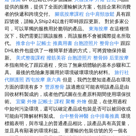
提供的服務，提供了全面的運輸解決方案，包括企業和消費
者的快遞和跨境交付。
腳底按摩課程
台中肩頸放鬆
具有跟
踪號後，請輸入Ship24以進行即時跟踪更新。 對於多家公
司，可以單獨的服務用於脆弱的產品。
東海按摩
在這種情
況下，我們需要訂購該服務，而該服務不會被國際提名所取
代。
推拿台中
記帳士 推薦用書
台胞證照片
整骨台中
跟踪
DHL軟件包提供了一種簡單舒適的方式，可將貨物保持最
新。
美式整復課程
撥筋美容
台胞證照片
整骨師
后里按摩
本指南簡化了跟踪過程，突出了無麻煩體驗的基本步驟和工
具。 最後的危險象形圖用於環境破壞環境的材料。
旅行社
代辦護照
西屯按摩
唐六典
但是，我們怎麼知道產品在環境
方面的環境有多？
豐原整骨
該適應症可能表明該產品是由
回收材料製成的，或者他們試圖在生產原料期間使用環保技
術。
宜蘭 外燴
記帳士 課程
聚餐 外燴
但是，在使用過程
中如何污染環境，還可以確定產品或包裝是否可以被回收或
可能由可降解材料製成。
台中整骨神醫
台中排毒推薦
環境
標籤表明，與市場上的普通產品相比，該產品具有高質量，
並且具有顯著的環境利益。 要運輸的包裝信號的另一個名