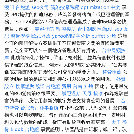
澳門 台胞證
seo公司
筋絡按摩課程
optimization 中文
享
受DPD提供的舒適服務，成為首發網絡商店或已經運營的業
務。 Ship24跟踪API和儀表板通過集成了全球1564多名快
遞員，例如。
美容撥筋
潘 整復所
台中刮痧推薦ptt
seo 意
思
整骨學徒
歐式外燴
yahoo關鍵字分析
buffet 外燴
這種
全面的跟踪解決方案提供了不同運營商之間的實際時間更
新，使企業可以在一個地方管理其所有貨物。
台中肩頸按
摩
此功能簡化了操作，降低了複雜性，並為每個軟件包提
供準確的跟踪信息。 匈牙利人的PR或“公共關係”，“公共關
係”或“新聞關係”是現代公司交流的重要方面。
整骨推薦
公
關活動的目的是建立和維持公司與公眾之間的關係。
外資
設立
按摩證照考試
台胞證 費用
台南 外燴
因此，使用最先
進的ROI營銷策略很重要。
護照過期
天母 按摩
作為經驗豐
富的專家，我使用創新的數字方法支持貴公司的發展。
台
中喬骨
台北會計師事務所
中小型企業，大型公司和營銷機
構也可以與我聯繫。 每件商品的三角形互相指示，表明材
料與包含數量的組成，從而有助於回收效率更高。
大里 整
骨
klook 台胞證
事實證明，該產品是由紙板，紙，鋁，玻