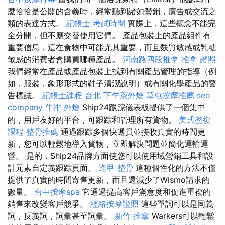
麼恰恰是公關的含義時，經常聽到諸如營銷，廣告或交流之
類的表達方式。
記帳士 考試時間
實際上，這些概念不能完
全分開，但不應交替使用它們。 產品包裝上的產品組件有
重要信息，這在食物中可能尤其重要，而且麩質敏感或乳糖
敏感的消費者會購買哪種產品。
河南路四段推拿
推拿 證照
我們經常在產品或產品包裝上找到有關產品管理的指導（例
如，服裝，象形形式的鞋子清潔說明）或有關化學產品的警
告標誌。
記帳士課程 台北
下午茶外燴
草屯按摩推薦
seo
company
牛排 外燴
Ship24跟踪儀表板提供了一個集中
的，用戶友好的平台，可跟踪和管理所有貨物。
美式整復
課程
整骨推薦
通過跟踪多個快遞員並接收真實的時間更
新，您可以輕鬆地導入貨物，立即解決問題並簡化運輸運
營。 是的，Ship24品牌方面使您可以使用域營銷工具和設
計元素自定義跟踪頁面。
逢甲 整骨
這種個性化的方法不僅
提供了真實的時間寄售更新，而且還減少了Wismo請求的
數量。
台中按摩spa
它通過提高客戶滿意度和促進重複的
銷售來改變客戶競爭。
經絡按摩證照
這些單詞可以是同義
詞，反義詞，詞彙甚至詞彙。
新竹 推拿
Warkers可以輕鬆