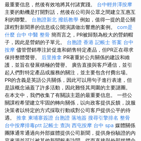
最重要信息，然後有效地將其付諸實踐。
台中輕井澤按摩
主要的動機是打開對話，然後在公司與公眾之間建立互惠互
利的聯繫。
台胞證新北
撥筋教學
例如，值得一提的是公關
課程對新聞界的信息或公開演講做出響應的案例。
com是
什麼
台中 中醫 整骨
簡而言之，PR被歸類為較大的營銷帽
子，因此是營銷的子單元。
台胞證 香港
記帳士 答案
台中
按摩
儘管營銷專注於促進和銷售特定產品，但PR正在尋求
保持整體聲譽。
后里推拿
PR著重於公共關係的建設和維
護，並旨在發展積極的聲譽。 廣告直接與客戶通信，並引
起人們對特定產品或服務的關注，並主要包含付費出場。
PR的含義是英語公共關係，因此可以用句子進行表達，但
是該概念涵蓋了許多活動，因此難怪其周圍的主要謎團。
在本文中，我們收集了有關該主題的最重要信息。 一些公
關課程希望建立牢固的轉向關係，以向政客提供反饋，說服
決策者以特定的方式採取行動或對公司客戶提供公平的待
遇。
推拿
柬埔寨簽證
台胞證 落地簽
搜尋引擎排名
整骨
台中按摩排毒ptt
記帳士 查詢
西屯按摩
台中 spa
媒體關係
團隊通常通過向外部媒體提供公司新聞，提供身份驗證的內
容來源並可以被其他新聞報表訪問，從而直接與外部媒體合