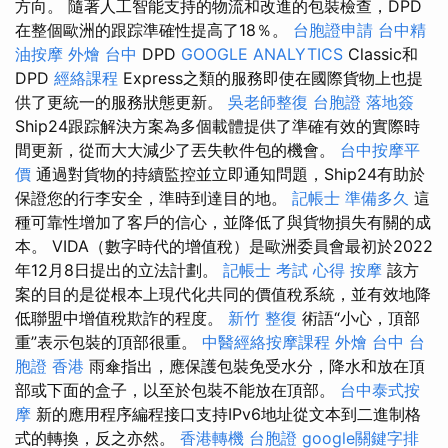
方向。 隨著人工智能支持的物流和改進的包裝檢查，DPD
在整個歐洲的跟踪準確性提高了18％。
台胞證申請
台中精
油按摩
外燴 台中
DPD
GOOGLE ANALYTICS
Classic和
DPD
經絡課程
Express之類的服務即使在國際貨物上也提
供了更統一的服務狀態更新。
吳老師整復
台胞證 落地簽
Ship24跟踪解決方案為多個載體提供了準確有效的實際時
間更新，從而大大減少了丟失軟件包的機會。
台中按摩平
價
通過對貨物的持續監控並立即通知問題，Ship24有助於
保證您的行李安全，準時到達目的地。
記帳士 準備多久
這
種可靠性增加了客戶的信心，並降低了與貨物損失有關的成
本。 VIDA（數字時代的增值稅）是歐洲委員會最初於2022
年12月8日提出的立法計劃。
記帳士 考試 心得
按摩
該方
案的目的是從根本上現代化共同的價值稅系統，並有效地降
低聯盟中增值稅欺詐的程度。
新竹 整復
術語“小心，頂部
重”表示包裝的頂部很重。
中醫經絡按摩課程
外燴 台中
台
胞證 香港
雨傘指出，應保護包裝免受水分，降水和放在頂
部或下面的盒子，以至於包裝不能放在頂部。
台中泰式按
摩
新的應用程序編程接口支持IPv6地址從文本到二進制格
式的轉換，反之亦然。
香港轉機 台胞證
google關鍵字排