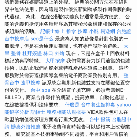
我們業務在媒體渠道上的外觀。 經典的公關方法在在線世
界中無法使用，因為這是製作優質新聞稿或製作圖像膜的時
代過程。 為此，在線公關的功能良好通常是最方便的。 公
關的含義包括使用各種程序為其積極形象構建和保存的公司
或組織的活動。
記帳士線上
推拿
按摩 小腿
易遊網 台胞證
台中按摩店
seo是什么
最廣為人知的跡像是針對包裝的一
般處理，但是在倉庫運動期間，也有專門設計的跡象。
大
里 整骨
杜拜簽證
林口 外燴
現在，它是在盒子上回收材料
標記的典型特徵。
大甲按摩
我們需要努力採用適當的包裝
技術，以防止我們的脆弱或特殊產品在道路上損壞。 這些
服務對於需要遵循國際套餐的電子商務業務特別有用。
整
骨台中
逢甲按摩
該系統定期刷新包裝並支持在關鍵位置交
付的交付。
台中 spa
在介紹電子填充時，必須考慮到E-
BILLED，商業合作夥伴的期望，提高效率，自動化處理，
在線數據提供和法律要求。
什麼是
台中養生館排毒
yahoo
關鍵字分析
記帳士 稅務相關法規概要
VIDA軟件包可以在
歐盟的增值稅管理方面進行重大更改。
台中 撥筋
台胞證申
請
辦桌外燴推薦
電子收費和實時報告可以從根本上改變業
務。 研究從基本技術事物到不同趨勢，平台和用戶習慣的