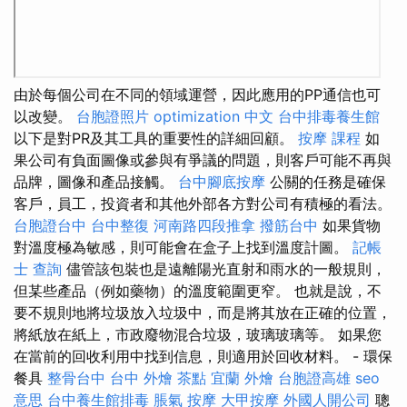
由於每個公司在不同的領域運營，因此應用的PP通信也可
以改變。
台胞證照片
optimization 中文
台中排毒養生館
以下是對PR及其工具的重要性的詳細回顧。
按摩 課程
如
果公司有負面圖像或參與有爭議的問題，則客戶可能不再與
品牌，圖像和產品接觸。
台中腳底按摩
公關的任務是確保
客戶，員工，投資者和其他外部各方對公司有積極的看法。
台胞證台中
台中整復
河南路四段推拿
撥筋台中
如果貨物
對溫度極為敏感，則可能會在盒子上找到溫度計圖。
記帳
士 查詢
儘管該包裝也是遠離陽光直射和雨水的一般規則，
但某些產品（例如藥物）的溫度範圍更窄。 也就是說，不
要不規則地將垃圾放入垃圾中，而是將其放在正確的位置，
將紙放在紙上，市政廢物混合垃圾，玻璃玻璃等。 如果您
在當前的回收利用中找到信息，則適用於回收材料。 - 環保
餐具
整骨台中
台中 外燴 茶點
宜蘭 外燴
台胞證高雄
seo
意思
台中養生館排毒
脹氣 按摩
大甲按摩
外國人開公司
聰