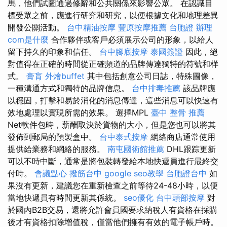
馬，他們試圖通過修辭和公共關係來影響公眾。 在認識目
標受眾之前，應進行研究和研究，以便根據文化和地理差異
開發公關活動。
台中精油按摩
豐原按摩推薦
台胞證 辦理
com是什麼
合作夥伴或客戶必須展示公司的形象，以給人
留下持久的印象和信任。
台中腳底按摩
泰國簽證
因此，絕
對值得在正確的時間從正確頻道的品牌傳達獨特的符號和样
式。
膏肓
外燴buffet
其中包括創意公司日誌，特殊圖像，
一種溝通方式和獨特的品牌信息。
台中排毒推薦
該品牌應
以穩固，打擊和易於消化的消息傳達，這些消息可以快速有
效地處理以實現所需的效果。 選擇MPL
臺中 整骨 推薦
Net軟件包時，薪酬取決於貨物的大小，但是您也可以將其
發佈到郵局的預製盒中。
台中泰式按摩
網絡商店通常使用
提供給業務和網絡的服務。
南屯國術館推薦
DHL跟踪更新
可以不時中斷，通常是將包裝轉發給本地快遞員進行最終交
付時。
會議點心
撥筋台中
google seo教學
台胞證台中
如
果沒有更新，建議您在重新檢查之前等待24-48小時，以便
當地快遞員有時間更新其係統。
seo優化
台中頭部按摩
對
於國內B2B交易，還將允許會員國要求納稅人有資格在採購
後才有資格扣除增值稅，僅當他們擁有有效的電子帳戶時。