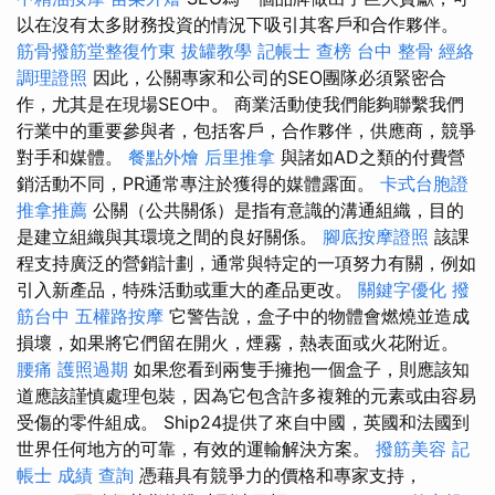
以在沒有太多財務投資的情況下吸引其客戶和合作夥伴。
筋骨撥筋堂整復竹東
拔罐教學
記帳士 查榜
台中 整骨
經絡
調理證照
因此，公關專家和公司的SEO團隊必須緊密合
作，尤其是在現場SEO中。 商業活動使我們能夠聯繫我們
行業中的重要參與者，包括客戶，合作夥伴，供應商，競爭
對手和媒體。
餐點外燴
后里推拿
與諸如AD之類的付費營
銷活動不同，PR通常專注於獲得的媒體露面。
卡式台胞證
推拿推薦
公關（公共關係）是指有意識的溝通組織，目的
是建立組織與其環境之間的良好關係。
腳底按摩證照
該課
程支持廣泛的營銷計劃，通常與特定的一項努力有關，例如
引入新產品，特殊活動或重大的產品更改。
關鍵字優化
撥
筋台中
五權路按摩
它警告說，盒子中的物體會燃燒並造成
損壞，如果將它們留在開火，煙霧，熱表面或火花附近。
腰痛
護照過期
如果您看到兩隻手擁抱一個盒子，則應該知
道應該謹慎處理包裝，因為它包含許多複雜的元素或由容易
受傷的零件組成。 Ship24提供了來自中國，英國和法國到
世界任何地方的可靠，有效的運輸解決方案。
撥筋美容
記
帳士 成績 查詢
憑藉具有競爭力的價格和專家支持，