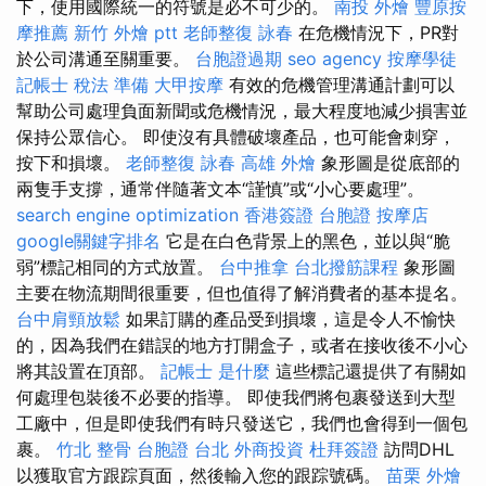
下，使用國際統一的符號是必不可少的。
南投 外燴
豐原按
摩推薦
新竹 外燴 ptt
老師整復 詠春
在危機情況下，PR對
於公司溝通至關重要。
台胞證過期
seo agency
按摩學徒
記帳士 稅法 準備
大甲按摩
有效的危機管理溝通計劃可以
幫助公司處理負面新聞或危機情況，最大程度地減少損害並
保持公眾信心。 即使沒有具體破壞產品，也可能會刺穿，
按下和損壞。
老師整復 詠春
高雄 外燴
象形圖是從底部的
兩隻手支撐，通常伴隨著文本“謹慎”或“小心要處理”。
search engine optimization
香港簽證 台胞證
按摩店
google關鍵字排名
它是在白色背景上的黑色，並以與“脆
弱”標記相同的方式放置。
台中推拿
台北撥筋課程
象形圖
主要在物流期間很重要，但也值得了解消費者的基本提名。
台中肩頸放鬆
如果訂購的產品受到損壞，這是令人不愉快
的，因為我們在錯誤的地方打開盒子，或者在接收後不小心
將其設置在頂部。
記帳士 是什麼
這些標記還提供了有關如
何處理包裝後不必要的指導。 即使我們將包裹發送到大型
工廠中，但是即使我們有時只發送它，我們也會得到一個包
裹。
竹北 整骨
台胞證 台北
外商投資
杜拜簽證
訪問DHL
以獲取官方跟踪頁面，然後輸入您的跟踪號碼。
苗栗 外燴