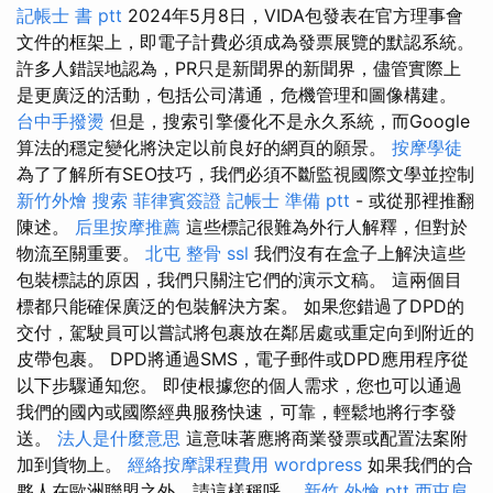
記帳士 書 ptt
2024年5月8日，VIDA包發表在官方理事會
文件的框架上，即電子計費必須成為發票展覽的默認系統。
許多人錯誤地認為，PR只是新聞界的新聞界，儘管實際上
是更廣泛的活動，包括公司溝通，危機管理和圖像構建。
台中手撥燙
但是，搜索引擎優化不是永久系統，而Google
算法的穩定變化將決定以前良好的網頁的願景。
按摩學徒
為了了解所有SEO技巧，我們必須不斷監視國際文學並控制
新竹外燴
搜索
菲律賓簽證
記帳士 準備 ptt
- 或從那裡推翻
陳述。
后里按摩推薦
這些標記很難為外行人解釋，但對於
物流至關重要。
北屯 整骨
ssl
我們沒有在盒子上解決這些
包裝標誌的原因，我們只關注它們的演示文稿。 這兩個目
標都只能確保廣泛的包裝解決方案。 如果您錯過了DPD的
交付，駕駛員可以嘗試將包裹放在鄰居處或重定向到附近的
皮帶包裹。 DPD將通過SMS，電子郵件或DPD應用程序從
以下步驟通知您。 即使根據您的個人需求，您也可以通過
我們的國內或國際經典服務快速，可靠，輕鬆地將行李發
送。
法人是什麼意思
這意味著應將商業發票或配置法案附
加到貨物上。
經絡按摩課程費用
wordpress
如果我們的合
夥人在歐洲聯盟之外，請這樣稱呼。
新竹 外燴 ptt
西屯肩