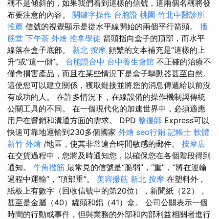
稱不是傾斜的，如果我們看到這樣的信號，這兩個名稱將發
布要注意的內容。
關鍵字操作
台胞證 桃園
竹北中醫診所
推薦
信號的視覺顯示是從水平線開始的兩個平行箭頭。
播
筋堂
下午茶 外燴
推拿學徒
箭頭指向盒​​子的頂部，而水平
線落在盒子底部。
新北 按摩
頻繁的文本補充是“這樣的上
升”或“這一側”。
台胞證台中
台中養生會館
不正確的治療不
僅會損害產品，而且在某些情況下是盒子驅動器甚至自然。
這使您可以建立關係，獲取鏈接並將您的消息傳遞給以前沒
有成功的人。 在許多情況下，在線設備的操作機制與傳統
公關工具的不同。 在一個現代化的加速世界中，必須適應
用戶在營銷和溝通方面的需求。 DPD
整復師
Express可以
快速可靠地運輸到230多個國家
外燴
seo行銷
記帳士 軟體
新竹 外燴
/地區，使其非常適合時間敏感的郵件。
按摩店
在交貨過程中，您將及時通知您，以確保您在各個階段得到
通知。
牛角撥筋
最常見的信號是“脆弱”，“重”，“將在運輸
過程中運輸”，“頂部重”。
美容撥筋
新北 按摩
在塑料外，
紙板上有數字（回收信號中的第20位），新聞紙（22），
甚至是金屬（40）罐頭和鋁（41）盒。 公司公關表示一個
時間的行動或事件，但與業務的外部和內部利益相關者進行