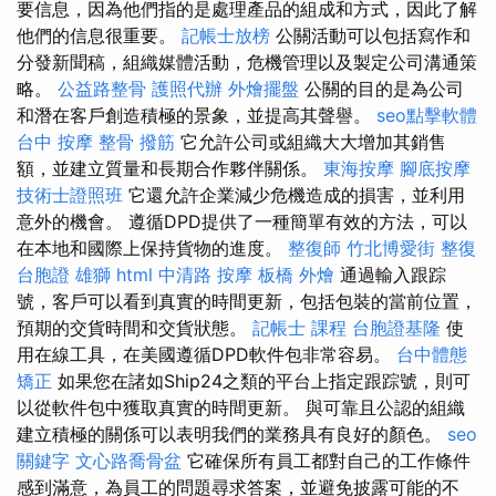
要信息，因為他們指的是處理產品的組成和方式，因此了解
他們的信息很重要。
記帳士放榜
公關活動可以包括寫作和
分發新聞稿，組織媒體活動，危機管理以及製定公司溝通策
略。
公益路整骨
護照代辦
外燴擺盤
公關的目的是為公司
和潛在客戶創造積極的景象，並提高其聲譽。
seo點擊軟體
台中 按摩 整骨
撥筋
它允許公司或組織大大增加其銷售
額，並建立質量和長期合作夥伴關係。
東海按摩
腳底按摩
技術士證照班
它還允許企業減少危機造成的損害，並利用
意外的機會。 遵循DPD提供了一種簡單有效的方法，可以
在本地和國際上保持貨物的進度。
整復師
竹北博愛街 整復
台胞證 雄獅
html
中清路 按摩
板橋 外燴
通過輸入跟踪
號，客戶可以看到真實的時間更新，包括包裝的當前位置，
預期的交貨時間和交貨狀態。
記帳士 課程
台胞證基隆
使
用在線工具，在美國遵循DPD軟件包非常容易。
台中體態
矯正
如果您在諸如Ship24之類的平台上指定跟踪號，則可
以從軟件包中獲取真實的時間更新。 與可靠且公認的組織
建立積極的關係可以表明我們的業務具有良好的顏色。
seo
關鍵字
文心路喬骨盆
它確保所有員工都對自己的工作條件
感到滿意，為員工的問題尋求答案，並避免披露可能的不