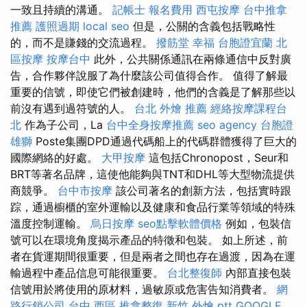
一致且持續的溝通。
記帳士 報名費用
西屯按摩
台中推拿
推薦
護照過期
local seo
但是，公關的含義包括戰略性
的，而不是賺錢的交流過程。
撥筋堂 幸福
台胞證宜蘭
北
區按摩
按摩台中
此外，公共關係通訊在兩條通信中反對廣
告，合作夥伴說服了為什麼該公司值得合作。 值得了解最
重要的信號，即使它們被創建時，他們的含義是了解那些以
前沒有遇到過符號的人。
台北 外燴 推薦
經絡按摩課程台
北
作為子公司，La
台中全身按摩推薦
seo agency
台胞證
雄獅
Poste集團DPD通過代碼船上的代碼群體獲得了巨大的
國際網絡的好處。
大甲按摩
這包括Chronopost，Seur和
BRT等著名品牌，這使他能夠與TNT和DHL等大型物流提供
商競爭。
台中市按摩
該公司著名的創新方法，包括實時跟
踪，通過櫥櫃的室外運輸以及健康和食品行業等領域的特殊
溫度控制運輸。
烏日按摩
seo點擊軟體價格
例如，包裝信
號可以在環境角度揭示產品的特徵和包裝。 如上所述，前
者在貨運期間很重要，但是兩者之間也存在過渡，因為在運
輸過程中產品信息可能很重要。
台北整復師
內部直接包裝
信號用於將使用的原材料，過敏原或危害告知消費者。
網
路行銷公司
台中 西區 推拿整復
新竹 外燴 ptt
GOOGLE