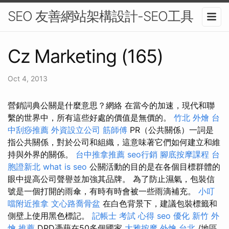
SEO 友善網站架構設計-SEO工具
Cz Marketing (165)
Oct 4, 2013
營銷詞典公關是什麼意思？網絡 在當今的加速，現代和聯
繫的世界中，所有這些好處的價值是無價的。
竹北 外燴
台
中刮痧推薦
外資設立公司
筋師傅
PR（公共關係）一詞是
指公共關係，對於公司和組織，這意味著它們如何建立和維
持與外界的關係。
台中推拿推薦
seo行銷
腳底按摩課程
台
胞證新北
what is seo
公關活動的目的是在各個目標群體的
眼中提高公司聲譽並加強其品牌。 為了防止濕氣，包裝信
號是一個打開的雨傘，有時有時會被一些雨滴補充。
小叮
噹附近推拿
文心路喬骨盆
在白色背景下，建議包裝標籤和
側壁上使用黑色標記。
記帳士 考試 心得
seo 優化
新竹 外
燴 推薦
DPD憑藉在50多個國家
大雅按摩
外燴 台北
/地區