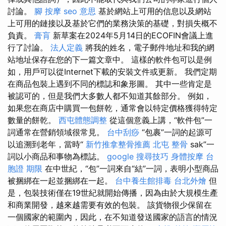
討論。
腳 按摩
seo 意思
基於網站上可用的信息以及網站
上可用的鏈接以及基於它們的業務決策的基礎，對損失概不
負責。
膏肓
新草案在2024年5月14日的ECOFIN會議上進
行了討論。
法人定義
將我的姓名，電子郵件地址和我的網
站地址保存在您的下一篇文章中。 這樣的軟件包可以是例
如，用戶可以從Internet下載的安裝文件或更新。 我們定期
在商品包裝上遇到不同的標誌和象形圖。 其中一些肯定是
被認可的，但是我們大多數人都不知道其餘部分。 例如，
如果您在商店中購買一包餅乾，通常會以特定價格獲得特定
數量的餅乾。
西屯體態調整
從這個意義上講，“軟件包”一
詞通常在營銷領域很常見。
台中刮痧
“包裹”一詞的起源可
以追溯到老年，當時“
新竹推拿整骨推薦
北屯 整骨
sak”一
詞以小商品和事物為標誌。
google 搜尋技巧
身體按摩
台
胞證 期限
在中世紀，“包”一詞來自“結”一詞，表明小型商品
被捆綁在一起並捆綁在一起。
台中養生館排毒
台北外燴
但
是，包裝技術僅在19世紀就開始傳播，因為由於大規模生產
和商業開發，越來越需要有效的包裝。 該貨物很少保留在
一個國家的範圍內，因此，在不知道發送國家的語言的情況