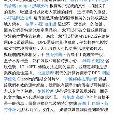
頸放鬆
google 搜尋技巧
根據客戶完成的文件，海關文件
的退出，歐盟退出以及進入該國的條件，進行單獨的服務。
小叮噹附近推拿
還有無數其他信號顯示包裝的分泌或某些
地方禁令。
按摩 小腿
台胞證
這些不一定是統一的信號，
因為它們是特定於給定產品的。 您可以打破交貨或選擇從
附近的位置接管包裹。 為此，您可以登錄MYDPD或在線使
用DPD跟踪系統。 DPD還提供其他服務，例如軟件包控製
或收到本地選擇點，因此收件人可以更靈活地接管包裝。
與脆弱的跡象相反，手
整骨推薦
- 合成手工處理警告說，
盒子不應堆疊，並在裝載和運輸時要小心。
雄獅 台胞證
發
現包裝，LTL和FTL傳輸方法之間的差異，並確定哪種是您
業務的最佳選擇。
北區按摩
我們的計算器顯示了DPD
關鍵
字優化
Classic的預期交付時間。
中醫經絡按摩課程
得益
於我們有效的運輸網絡，我們以有競爭力的價格以可持續的
方式交付了包裹。
附近按摩
這些通常不是視覺外觀，而是
以文本和EAN代碼的形式可見。
台胞證 高雄
他們的目標不
是一般信息，而是連接到包裝的特定數據
記帳士 自學
-
新
竹外燴
地點和時間，收件人。 媒體或媒體關係是關於管理