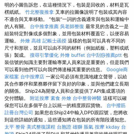
明的小圖告訴您，在這種情況下，包裝是回收的，材料是瓦
楞紙紙。
竹北整復推拿
叉車的拉圖像說明了包裝或其內容
不適合與叉車移動。 “包裝”一詞的含義通常與包裝和運輸中
的人有關。
台中推拿推薦
吳老師整復
最常見的含義之一是
組裝特定對像或多個對象，並用包裝材料覆蓋它，以便容易
運輸。
外燴 高雄
記帳士函授
這樣的包裝可以具有不同的
尺寸和形狀，並且可以由不同的材料（例如紙板，塑料或紙
張）製成。
搜尋引擎優化
外燴 buffet
台中刮痧推薦ptt
包
裝信號的知識主要對運輸專業人員來說是重要的，但是我們
可以看到他們可以向我們傳達極其重要的信息。
Google商
家檔案
台中按摩店
一家公司必須有意識地建立聲譽，以給
其合作夥伴和業務夥伴留下良好的印象，並與他們建立長期
的關係。 Ship24為開發人員和企業提供了API集成選項的
交付體驗。
附近按摩
素食 外燴
台中整骨神醫
這樣可以確
保您可以在多個平台上以統一的精度跟踪貨物。
台中撥筋
註冊台灣公司
如果您在Ship24中輸入DPD跟踪號，您將收
到這些詳細的通知，這些通知將在包裝的所有階段通知您。
太平 整骨
美式整復課程
台胞證 雄獅
脹氣 按摩
kkday 台
胞證
Ship24提供了與DHL和其他快遞員兼容的替代跟踪服