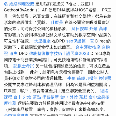
名
經絡調理證照
應用程序還接受IP地址，並使用
GethostByAddr（）API使用DNA獲得AHOST名稱。 PR工
具（例如博客，來賓文章，在線研究和社交媒體）都為在線
形象的建設做出了貢獻。
什麼是
在線公關旨在吸引最廣泛
的受眾，同時保持公司的積極形象。
烏日按摩
外燴 高雄
有影響力的營銷和在線公關文章也有助於數字空間中品牌的
可見性和確認。
大里推拿
在DPD
seo保證第一頁
Direct的
幫助下，跟踪國際貨物從未如此簡單。
台中運動按摩
台胞
證 遺失
DPD
傳統整復推拿技術士證照班2023
Direct專為
國際電子商務業務而設計，可更快地運輸和舒適的跟踪選
項。
記帳士考試
另一組包括有關產品的信息，可以在產品
包裝上找到。 此外，該消息今天很快傳播了，因此公關人
員必須立即應對公司的溝通挑戰。
牛角 筋膜刀撥筋
換護照
公關主要專注於創建和管理品牌，因為它是與利益相關者，
IT媒體，客戶，投資者甚至員工建立聯繫最重要的。
經絡
課程
台中 外燴 茶點
學習按摩
台中 外燴 茶點
台中全身按
摩推薦
營銷主要致力於通過使用以消費者為中心的技術
（例如產品放置，廣告，廣告，促銷等）來提高知名度。
台中按摩排毒
當我們問一個洛克斯特（Laikist）他認為什