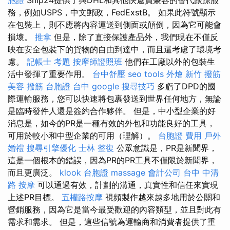
務，例如USPS，中文郵政，FedExstB。 如果此符號顯示
在包裝上，則不應將內容運送到側面或顛倒，因為它可能會
損壞。
推拿
但是，除了直接保護產品外，我們現在不僅反
映在安全包裝下的貨物的自由到達中，而且還考慮了環境考
慮。
記帳士 考題
按摩師證照班
他們在工廠以外的包裝生
活中發揮了重要作用。
台中舒壓
seo tools
外燴 新竹
撥筋
美容
撥筋
台胞證 台中
google 搜尋技巧
多虧了DPD的國
際運輸服務，您可以快速將包裹發送到世界任何地方，無論
是臨時發件人還是簽約合作夥伴。 但是，中小型企業的好
消息是，如今的PR是一種有效的外包和功能良好的工具，
可用於較小和中型企業的可用（理解）。
台胞證 費用
戶外
婚禮
搜尋引擎優化
士林 整復
公眾意識是，PR是新聞界，
這是一個根本的錯誤，因為PR的PR工具不僅限於新聞界，
而且更廣泛。
klook 台胞證
massage
會計公司
台中 中清
路 按摩
可以通過有效，計劃的溝通，真實性和信任來實現
上述PR目標。
五權路按摩
視頻製作越來越多地用於公關和
營銷服務，因為它是當今最受歡迎的內容類型，並且對此有
需求和需求。 但是，這些信號為運輸商和消費者提供了重