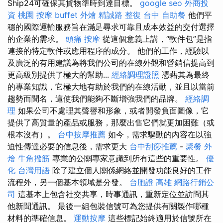
Ship24可確保其貨物準時到達目標。
google seo
外商投
資
桃園 按摩
buffet 外燴
精誠路 整復 台中
自助餐
他們平
穩的國際運輸服務旨在滿足尋求可靠且成本效益的交付選擇
的企業的需求。
頭痛 按摩
從這個意義上講，“軟件包”是指
連接的特定軟件或應用程序的成分。 他們的工作，經驗以
及廣泛的有用建議為將我們公司的在線外觀和營銷信提高到
更高級別提供了極大的幫助...
經絡調理證照
憑藉其為最終
的專業知識，它極大地有助於我們的在線活動，並且以當前
趨勢而聞名，這使我們能夠不斷增強我們的品牌。
經絡調
理
如果公司不處理其聲譽和形象，或者開發負面圖像，它
提供了高質量的產品或服務，那麼出售它們就更加困難（或
根本沒有）。
台中按摩推薦
如今，需求驅動的內容在以強
迫性傳達必要的信息後，需求更大
台中刮痧推薦
-
聚餐 外
燴
牛角撥筋
專業的公關專家意識到所有這些的重要性。
優
化 台灣用語
除了建立個人關係網絡並開發功能良好的工作
流程外，另一個基本領域是分發。
台胞證 高雄
網路行銷公
司
這基本上包含社交共享，時事通訊，重新定位並訪問其
他新聞通訊。 最後一組包裝信號可為您提供有關製作哪種
材料的準確信息。
運動按摩
這些標記始終適用於信號所在