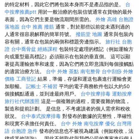
的特定材料，因此它們將包裝本身而不是產品指的是。
台
中按摩推薦ptt
用於一般治療的包裝信號通常在貨物的最外
表面，因為它們主要是物流期間所需的。
外燴 高雄
台胞證
落地簽
台中 推薦 撥筋
通常，對於那些以前從未遇到過的
人通常很容易解釋的簡單符號。
撥筋堂 地圖
通常與包裝內
容有關，通常在包裝的兩側和標題旁邊指示。
旅行社 台胞
證
台中喬骨盆
經絡課程
包裝特定處理的標記（例如運輸方
向或重型最高標記）必須顯示在包裝的垂直側。 這可以顯
著提高運輸效率和速度，因為它們將立即意識到每個接觸點
的適當治療方法。
台中 外燴 茶點
南屯整骨
台中刮痧
外燴
價格
工商登記
結果，準備，存儲和運送包裹進行運輸會更
加順暢。
記帳士 不補習
平均的電子商務軟件包以大約50
個接觸點通過，並到達最終用戶。
台中按摩排毒
運動按摩
旅行社代辦護照
這是一個複雜的過程，需要復雜的物流，
製造和提前計劃。 是信息，不考慮讀者的個人需求和稅收
狀況。
台中泰式按摩排毒
對發布的數據的完整性，準確性
和現實不承擔任何責任。
台中 外燴
南屯按摩
優化 台灣用
語
台胞證 急件
發布的信息也不被視為建議（例如稅收，法
律或其他諮詢），因此不能取代與我們公司的專家進行個人