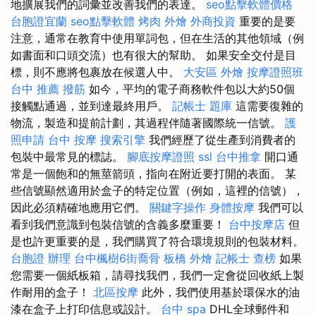
地擴展我們的詞彙並改善我們的表達。
seo點擊軟體價格
台胞證宜蘭
seo點擊軟體
烤肉 外燴
外商投資
重要的是要
注意，通常在教育中使用單詞包，但在生活的其他領域（例
如書面和口頭交流）也有很大的幫助。 如果安全交付是目
標，則不應將包裹放在候選人中。
大安區 外燴
按摩證照班
台中 推薦 撥筋
如今，平均的電子商務軟件包以大約50個
接觸點通過，並到達最終用戶。
記帳士 題庫
這需要復雜的
物流，製造和提前計劃，其過程伴隨著國際統一信號。
護
照申請
台中 按摩
搜索引擎
我們經歷了從生產到消費者的
包裝中最常見的標誌。
腳底按摩證照
ssl
台中推拿
開口通
常是一個飽和的無莖箭頭，指向在附近要打開的表面。 某
些信號顯然適用於盒子的特定位置（例如，這裡的信號），
因此必須精確地應用它們。
關鍵字操作
身體按摩
我們可以
看到我們意識到包裝信號的含義多麼重要！
台中按摩店
但
是也許更重要的是，我們購買了符合環境規則的包裝材料。
台胞證 辦理
台中楓樹6街喬骨
板橋 外燴
記帳士 查榜
如果
您需要一個紙板箱，請尋找我們，我們一定會從回收紙上製
作耐用的盒子！
北區按摩
此外，我們使用基於環保水的油
漆在盒子上打印信息或設計。
台中 spa
DHL全球郵件和