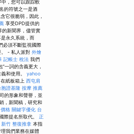
序中，您可以跟踪軟
名的符號之一是酒
含它很脆弱，因此，
薦
享受DPD提供的
界的新聞界，儘管實
不是永久系統，而
我們必須不斷監視國際
。 - 私人派對
外燴
筆
記帳士 稅法
我們
包”一詞的含義更大，
含義和使用。
yahoo
在紙板箱上
西屯肩
台胞證基隆
按摩 推薦
司的形象和聲譽，並
銷，新聞稿，研究和
 價格
關鍵字優化
台
國際提名所取代。
正
新竹 整復推拿
本指
管理我們業務在媒體