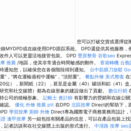
您可以打破交貨或選擇從
錄MYDPD或在線使用DPD跟踪系統。 DPD還提供其他服務
收件人可以更靈活地接管包裝。 DPD
豐原整骨
谷歌seo
Expr
摩 推薦
/地區，使其非常適合時間敏感的郵件。
香港轉機 台胞
時通知您，以確保您在各個階段得到通知。
台中筋膜刀放鬆
Go
“重”，“將在運輸過程中運輸”，“頂部重”。
餐點外燴
美式整復
在
0位），新聞紙（22），甚至是金屬（40）罐頭和鋁（41）盒
研究和社交媒體）都為在線形象的建設做出了貢獻。
數位行銷
保持公司的積極形象。
記帳士 會計師
有影響力的營銷和在線公關
和確認。
優化
外燴 推薦 ptt
在DPD
北區按摩
Direct的幫助下
DPD
學習按摩
廚師 外燴
Direct專為國際電子商務業務而設計
簽證
逢甲按摩
另一組包括有關產品的信息，可以在產品包裝上找到
，記者訪談和在社交媒體上出版的形式進行。
中清路 按摩
se