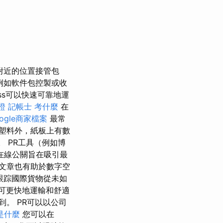
附近的位置接管包
，例如軟件包控製或收
ess可以快速可靠地運
證
記帳士 考什麼
在
ogle商家檔案
最常
塑料外，紙板上有數
。 PR工具（例如博
在線公關旨在吸引最
文章也有助於數字空
，跟踪國際貨物從未如
，可更快地運輸和舒適
。 PR可以以公司
o是什麼
您可以在