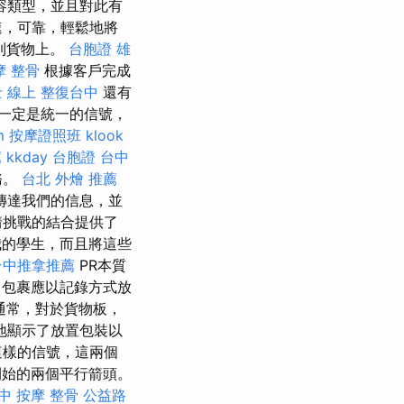
容類型，並且對此有
速，可靠，輕鬆地將
到貨物上。
台胞證 雄
摩 整骨
根據客戶完成
 線上
整復台中
還有
一定是統一的信號，
m
按摩證照班
klook
薦
kkday 台胞證
台中
務。
台北 外燴 推薦
傳達我們的信息，並
情挑戰的結合提供了
的學生，而且將這些
台中推拿推薦
PR本質
包裹應以記錄方式放
通常，對於貨物板，
地顯示了放置包裝以
這樣的信號，這兩個
始的兩個平行箭頭。
中 按摩 整骨
公益路