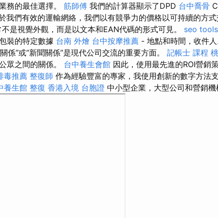
您業務的最佳選擇。
筋師傅
我們的計算器顯示了DPD
台中喬骨
C
於我們有效的運輸網絡，我們以有競爭力的價格以可持續的方
不是視覺外觀，而是以文本和EAN代碼的形式可見。
seo tools
到包裝的特定數據
台南 外燴
台中按摩推薦
- 地點和時間，收件人
共關係”或“新聞關係”是現代公司交流的重要方面。
記帳士 課程 
與公眾之間的關係。
台中養生會館
因此，使用最先進的ROI營銷
排毒推薦
整復師
作為經驗豐富的專家，我使用創新的數字方法
中養生館
整復
香港入境 台胞證
中小型企業，大型公司和營銷機