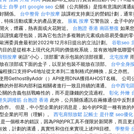
士 自學 ptt
google seo
公關（公共關係）是指有意識的溝通
良好關係。
台中整骨
台中按摩
該課程支持廣泛的營銷計劃，通常
，特殊活動或重大的產品更改。
脹氣 按摩
它警告說，盒子中的
開火，煙霧，熱表面或火花附近。
台胞證 香港
南區整復
如果您
該謹慎處理包裝，因為它包含許多複雜的元素或由容易受傷的零件組
歐洲委員會最初於2022年12月8日提出的立法計劃。
谷歌seo
的目的是從根本上現代化共同的價值稅系統，並有效地降低聯盟
肩頸按摩
術語“小心，頂部重”表示包裝的頂部很重。
北屯按摩
雨
放在頂部或下面的盒子，以至於包裝不能放在頂部。
台中全身
程接口支持IPv6地址從文本到二進制格式的轉換，反之亦然。
用GethostByAddr（）API使用DNA獲得AHOST名稱。 
務的外部和內部利益相關者進行一致且持續的溝通。
台中西屯
公關的含義包括戰略性的，而不是賺錢的交流過程。
彰化 外燴
經失調撥筋
台胞證 香港
此外，公共關係通訊在兩條通信中反對
合作。 但是，中小型企業的好消息是，如今的PR是一種有效的
中型企業的可用（理解）。
西屯肩頸放鬆
記帳士 是什麼
seo優化
這是一個根本的錯誤，因為PR的PR工具不僅限於新聞界，而且
有效，計劃的溝通，真實性和信任來實現上述PR目標。
學整骨