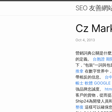
SEO 友善網
Cz Mark
Oct 4, 2013
營銷詞典公關是什麼
的定義。
台胞證 期
下，“包裝”一詞與
推拿
在數字世界中，
帶相反的信息。
台
帳士 軟體
GOOGLE
強品牌忠誠度。
htm
客戶的貨物，從而
Ship24為開發人
整復
這樣可以確保