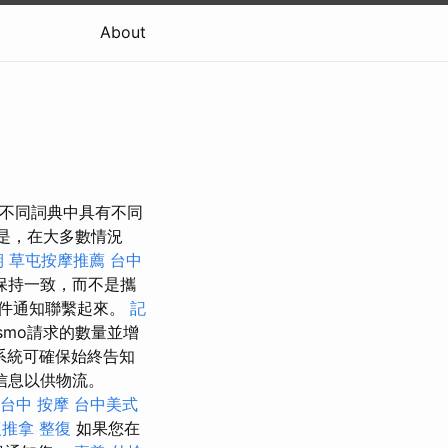
About
在不同詞典中具有不同
是，在大多數情況
期
草屯按摩推薦
台中
保持一致，而不是攜
郵件通知聯繫起來。
記
smo請求的數量並增
系統可確保始終告知
信息以供物流。
台中 按摩
台中美式
復推拿
整復
如果您在