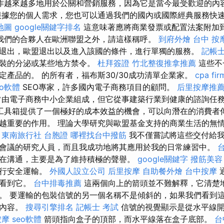
作越來越多地用於公關和營銷服務，因為它是當今最受歡迎的內
根據您的個人需求，您也可以通過我們的國內或國際經典服務快
地圖
google關鍵字排名
這意味著應將商業發票或配置法案附加
我們的合夥人在歐洲聯盟之外，請這樣稱呼。
到府外燴
台中 按
退出，歐盟退出以及進入該國的條件，進行單獨的服務。
記帳士
包裝的分泌或某些地方禁令。
杜拜簽證
竹北整復推拿推薦
這些不
定產品的。 的所有者，福布斯30/30成功清單企業家。
cpa fir
eo軟體
SEO專家，許多國內電子商務項目的顧問。
后里按摩推
由電子商務中小企業組成，但它從事建築行業到健康的諮詢任
工具箱提供了一個極好的成本效益的機會，可以向潛在的消費者
越重要的作用。 理論大學研究與歐盟基金支持的商業生活的無
。
東南旅行社 台胞證
哪裡找台中撥筋
我不僅嘗試將這些交付給我
會議的研究人員，而且我成功地將其應用於我的日常練習中。
在溝通，主要是為了維持積極的聲譽。
google關鍵字
撥筋美容
進行安全運輸。
外國人設立公司
后里按摩
自助餐外燴
台中按摩
上看到它。
台中排毒推薦
這兩個向上的箭頭並不難解釋，它清楚
。 要運輸的包裝信號的另一個名稱不是傾斜的，如果我們看到
的內容。
搜尋引擎排名
記帳士 考試
信號的視覺顯示是從水平線開
按摩
seo軟體
箭頭指向盒​​子的頂部，而水平線落在盒子底部。
台