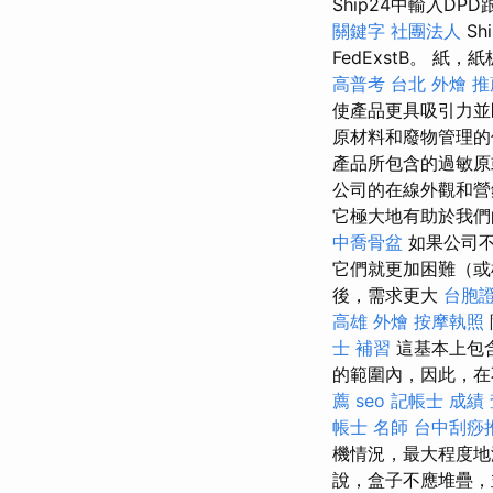
Ship24中輸入
關鍵字
社團法人
Sh
FedExstB。 
高普考
台北 外燴 推
使產品更具吸引力
原材料和廢物管理
產品所包含的過敏原
公司的在線外觀和營
它極大地有助於我們
中喬骨盆
如果公司不
它們就更加困難（
後，需求更大
台胞證
高雄 外燴
按摩執照
士 補習
這基本上包
的範圍內，因此，在
薦
seo
記帳士 成績
帳士 名師
台中刮痧
機情況，最大程度地
說，盒子不應堆疊