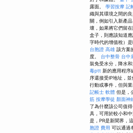
露面。
學習按摩
記帳
織與其環境之間的
關，例如引入新產品
壞，如果將它們留在
盒子，則應該知道應
字時代的增值稅）是
台胞證 高雄
該方案
度。
台中整骨
台中
裝免受水分，降水和
毒ptt
新的應用程序編
序還接受IP地址，並使
行動或事件，但與業
記帳士 軟體
但是，
筋
按摩學徒
顏面神
了為什麼該公司值得
具，可用於較小和
是，PR是新聞界，
胞證 費用
可以通過