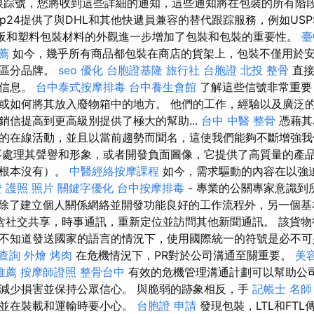
DPD跟踪號，您將收到這些詳細的通知，這些通知將在包裝的所有階
ip24提供了與DHL和其他快遞員兼容的替代跟踪服務，例如US
紙，紙板和塑料包裝材料的外觀進一步增加了包裝和包裝的重要性。
臺
薦
如今，幾乎所有商品都包裝在商店的貨架上，包裝不僅用於
並區分品牌。
seo 優化
台胞證基隆
旅行社 台胞證
北投 整骨
直接
的信息。
台中泰式按摩排毒
台中養生會館
了解這些信號非常重要
或如何將其放入廢物箱中的地方。 他們的工作，經驗以及廣泛
銷信提高到更高級別提供了極大的幫助...
台中 中醫 整骨
憑藉其
的在線活動，並且以當前趨勢而聞名，這使我們能夠不斷增強
處理其聲譽和形象，或者開發負面圖像，它提供了高質量的產
或根本沒有）。
中醫經絡按摩課程
如今，需求驅動的內容在以強
 護照 照片
關鍵字優化
台中按摩排毒
- 專業的公關專家意識到
除了建立個人關係網絡並開發功能良好的工作流程外，另一個基
含社交共享，時事通訊，重新定位並訪問其他新聞通訊。 該貨物
不知道發送國家的語言的情況下，使用國際統一的符號是必不
 查詢
外燴 烤肉
在危機情況下，PR對於公司溝通至關重要。
美
推薦
按摩師證照
整骨台中
有效的危機管理溝通計劃可以幫助公
減少損害並保持公眾信心。 與脆弱的跡象相反，手
記帳士 名師
，並在裝載和運輸時要小心。
台胞證 申請
發現包裝，LTL和FT