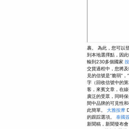
裹。 為此，您可以登
到本地選擇點，因此
輸到230多個國家
按
交貨過程中，您將及
見的信號是“脆弱”，
字（回收信號中的第2
客，來賓文章，在線
廣泛的受眾，同時
間中品牌的可見性
此簡單。
大雅按摩
的跟踪選項。
泰國
新聞稿，新聞發布會