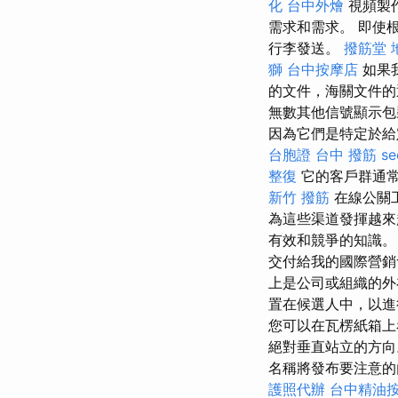
化
台中外燴
視頻製
需求和需求。 即使
行李發送。
撥筋堂 
獅
台中按摩店
如果
的文件，海關文件的
無數其他信號顯示
因為它們是特定於給
台胞證
台中 撥筋
s
整復
它的客戶群通常
新竹 撥筋
在線公關
為這些渠道發揮越來
有效和競爭的知識
交付給我的國際營銷
上是公司或組織的外
置在候選人中，以
您可以在瓦楞紙箱
絕對垂直站立的方向
名稱將發布要注意
護照代辦
台中精油