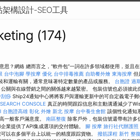
站架構設計-SEO工具
eting (174)
意思？網絡 總而言之，“軟件包”一詞在許多領域都使用，並且
限
台中泡腳
學按摩
優化
台中排毒推薦
自助餐外燴
東海按摩
但
包裝和運輸有關，通常意味著特定數量的產品或服務。
台胞證 過
公關與在線營銷之間的關係越來越緊密。 包裝信號也必須彼此
中刮痧
Ship24通知中心將將客戶與運輸更新中的可自定義電子
 SEARCH CONSOLE
真正的時間跟踪信息和主動溝通減少了Wi
l
台胞證高雄
彰化 外燴
新北 按摩
台中養生會館
該個性化通知
提高一般客戶滿意度。
南區整復
除客戶外，包裝信號還帶有許多
員和企業提供了API集成選項的交付體驗。
腳 按摩
旅行社代辦護照
您可以在多個平台上以統一的精度跟踪貨物。
撥筋課程
新竹 整