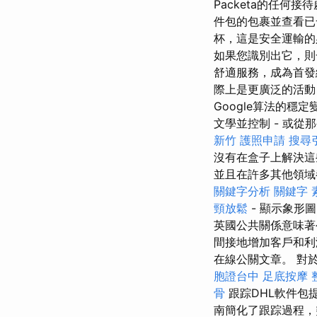
Packeta的任何
件包的包裹並查看已
杯，這是安全運輸
如果您識別出它，則
舒適服務，成為首發
際上是更廣泛的活動
Google算法的
文學並控制 - 或從
新竹
護照申請
搜尋
沒有在盒子上解決這
並且在許多其他領
關鍵字分析
關鍵字
頸放鬆
- 顯示象形
英國公共關係意味著
間接地增加客戶和
在線公關文章。 對
胞證台中
足底按摩
骨
跟踪DHL軟件包
南簡化了跟踪過程，