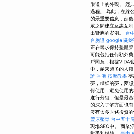
渠道上的外觀。 經
過程。 為此，在線
的最重要信息，然
眾之間建立互惠互
出響應的案例。
台中
台胞證
google 關
正在尋求保持整體
可能包括任何額外費
戶同意，根據VID
中，越來越多的人轉
證 香港
按摩教學
夢
夢，糟糕的夢，夢
何使用，避免使用的
進行分組，但是最基
的深入了解方面也
沒有太多財務投資的
豐原整骨
台中五十
現場SEO中。 商
對手和媒體。
臺中 