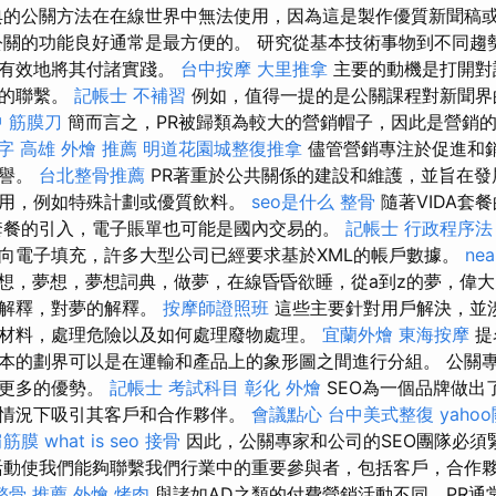
典的公關方法在在線世界中無法使用，因為這是製作優質新聞稿
公關的功能良好通常是最方便的。 研究從基本技術事物到不同趨
後有效地將其付諸實踐。
台中按摩
大里推拿
主要的動機是打開對
利的聯繫。
記帳士 不補習
例如，值得一提的是公關課程對新聞界
 筋膜刀
簡而言之，PR被歸類為較大的營銷帽子，因此是營銷
鍵字
高雄 外燴 推薦
明道花園城整復推拿
儘管營銷專注於促進和銷
聲譽。
台北整骨推薦
PR著重於公共關係的建設和維護，並旨在發
用，例如特殊計劃或優質飲料。
seo是什么
整骨
隨著VIDA套
A套餐的引入，電子賬單也可能是國內交易的。
記帳士 行政程序法
向電子填充，許多大型公司已經要求基於XML的帳戶數據。
nea
想，夢想，夢想詞典，做夢，在線昏昏欲睡，從a到z的夢，偉
想解釋，對夢的解釋。
按摩師證照班
這些主要針對用戶解決，並
材料，處理危險以及如何處理廢物處理。
宜蘭外燴
東海按摩
提
本的劃界可以是在運輸和產品上的象形圖之間進行分組。 公關
有更多的優勢。
記帳士 考試科目
彰化 外燴
SEO為一個品牌做出
情況下吸引其客戶和合作夥伴。
會議點心
台中美式整復
yaho
肩筋膜
what is seo
接骨
因此，公關專家和公司的SEO團隊必須
業活動使我們能夠聯繫我們行業中的重要參與者，包括客戶，合作
整骨 推薦
外燴 烤肉
與諸如AD之類的付費營銷活動不同，PR通