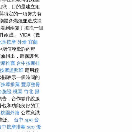
組織，目的是建立組
與特定的一項努力有
物體會燃燒並造成損
看到兩隻手擁抱一個
成。 VIDA（數
北區按摩
外燴 宜蘭
中增值稅欺詐的程
傘指出，應保護包
按摩推薦
台中按摩排
按摩證照班
應用程
公司公關表示一個時間的
區按摩推薦
豐原整骨
台胞證 桃園
竹北 撥
廣告，合作夥伴說服
外包和功能良好的工
桃園外燴
公眾意識
更廣泛。
台中 spa
台
台中按摩排毒
seo 優