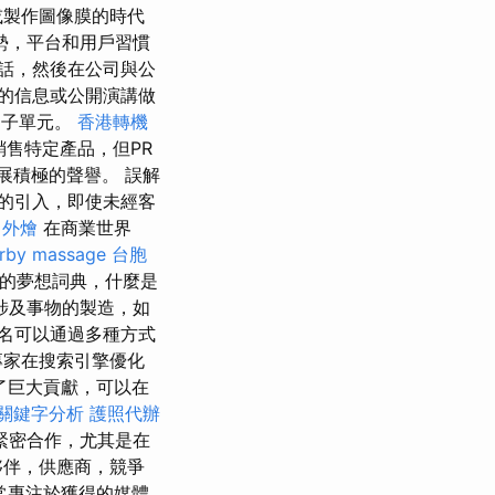
或製作圖像膜的時代
勢，平台和用戶習慣
話，然後在公司與公
的信息或公開演講做
的子單元。
香港轉機
售特定產品，但PR
展積極的聲譽。 誤解
餐的引入，即使未經客
外燴
在商業世界
rby massage
台胞
大的夢想詞典，什麼是
涉及事物的製造，如
名可以通過多種方式
專家在搜索引擎優化
了巨大貢獻，可以在
o關鍵字分析
護照代辦
緊密合作，尤其是在
夥伴，供應商，競爭
常專注於獲得的媒體