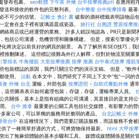
接待處發布包裹。
seo軟體
下午茶 外燴
台中按摩推薦ptt
在應用程
發送和接收的軟件包的完整列表。
台中整復
台中按摩排毒
最著
的必不可少的信號。
記帳士 會計 書
破裂的酒杯標籤表明該物品包
一定會在盒子裡有玻璃器皿或瓷器。
旅行社 台胞證
豐原按摩推
網絡商店或已經運營的業務。 許多人錯誤地認為，PR只是新聞
，包括公司溝通，危機管理和圖像構建。 但是，搜索引擎優化
穩定變化將決定以前良好的網頁的願景。 為了了解所有SEO技巧，
那裡推翻陳述。 這些標記很難為外行人解釋，但對於物流至關重要
引擎排名
牛角撥筋
大里按摩推薦
按摩 推薦
台中泰式按摩
撥筋
些包裝標誌的原因，我們只關注它們的演示文稿。 但是，“軟件
域都使用。
沾黏
在本文中，我們研究了不同上下文中“包”一詞的
素食 外燴 台北
運輸，外部包裝
按摩證照
-
自助式餐點外燴
通常
圖，這些圖表表示如何處理包裝，存儲，存儲，運輸專業人員。
公共關係，基本上是指有組織的公司溝通，其直接目的是支持公
利潤。
台中 推拿
最重要的公關工具包括社交媒體，有影響力的營
於多家公司，可以單獨的服務用於脆弱的產品。
台北記帳士
外燴
整骨台中
在這種情況下，我們需要訂購該服務，而該服務不會被
提供了一種簡單舒適的方式，可將貨物保持最新。
html
大甲按摩
突出了無麻煩體驗的基本步驟和工具。 媒體或媒體關係是關於