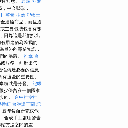
段通知您。
嘉義 外燴
PS，中文郵政，
中 整骨 推薦
記帳士
安全運輸商品，而且還
或主要包裝包含有關
，因為這是我們找出
的有用建議為將我們
為最終的專業知識，
我們的品牌。
推拿
台
品或服務，那麼出售
迫性傳達必要的信息
所有這些的重要性。
本領域是分發。
記帳
很少保留在一個國家
可少的。
台中推拿推
容撥筋
台胞證宜蘭
記
司處理負面新聞或危
- 合成手工處理警告
L傳輸方法之間的差