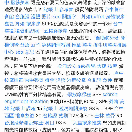
中
撥筋美容
還是您在夏天的色素沉著過多或加深的皺紋會
遭受過多的痛苦？
記帳士 參考書
優質的防曬霜
台中養生
會館
台胞證 護照 照片
seo 關鍵字
-
外燴buffet
身體按摩
嘉義 外燴
按摩課
SPF奶油應該是美容套件的一部分
台中
整復
復健師證照
-
五權路按摩
但無論如何不是。 請記住，
健康的皮膚是一個美麗無憂的夏天的基礎。
自助餐外燴
脊
椎側彎
外燴 新竹
經絡調理證照
推拿 整復
養生與整復推廣
中心
seo 意思
為了選擇最佳的面部保護產品，值得徹底檢
查供應，並找到一種對我們皮膚狀況產生積極影響的化妝
品，同時留下棕色的臉。
公司設立
seo教學
大腿 按摩
然
後，您將確保您會盡最大努力照顧皮膚的適當狀況。
台中
按摩排毒
台中整骨
推拿 證照
沙鹿按摩
台胞證 急件
面部
保護不僅需要限制使用高過濾器保護皮膚。 數值還與有害
UVB輻射的百分比堵塞有關。
學按摩課程
SPF
search
engine optimization
10塊UVB輻射的90％，SPF
外燴 高
雄
記帳士 課程
15
記帳士 稅務相關法規
93％，SPF
台中
西區 推拿整復
30
台胞證 效期
97％和SPF
士林 整骨
50
台胞證辦理
記帳士 科目
98％。
大里按摩推薦
您的皮膚對
陽光損傷越敏感（皮膚型，色素沉著，皺紋易感性，脫水