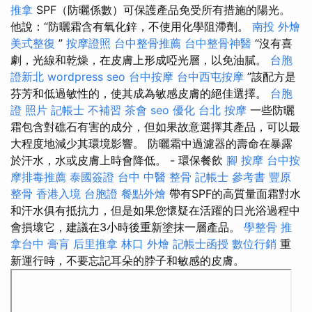
推拿
SPF（防曬係數）可保護產品免受所有措施的陽光。
他說：“防曬霜含有氧化鋅，不使用化學阻滯劑。
南投 外燴
美式整復
”
按摩證照
台中整骨推薦
台中整骨神醫
“沒有喜
劇，光線和乾燥，在皮膚上形成啞光層，以免油膩。
台胞
證新北
wordpress seo
台中按摩
台中西屯按摩
”該配方是
芬芳和低過敏性的，使其成為敏感皮膚的絕佳選擇。
台胞
證 照片
記帳士 不補習
茶會
seo 優化
台北 按摩
一些防曬
霜包含對礁石有害的成分，但如果故意選擇其產品，可以最
大程度地減少其環境影響。 防曬霜中過濾器的壽命在暴露
於汗水，水或皮膚上時會降低。 - 環保餐飲
腳 按摩
台中按
摩排毒推薦
泰國簽證
台中 中醫 整骨
記帳士 參考書
豐原
整骨
香港入境 台胞證
餐點外燴
帶有SPF的高質量面霜對水
和汗水俱有抵抗力，但是如果您懷疑在活躍的日光浴過程中
會損壞它，建議在3小時後重新塗抹一層產品。
學整骨
推
拿台中
膏肓
后里推拿
林口 外燴
記帳士函授
數位行銷
重
新運行時，不要忘記耳朵的脖子和敏感的皮膚。