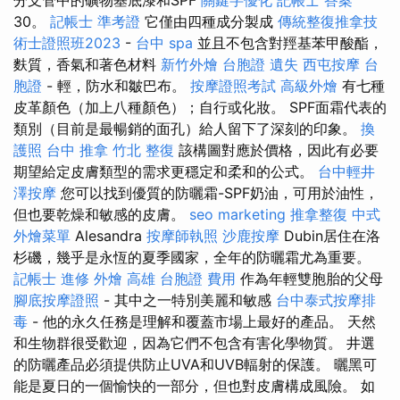
30。
記帳士 準考證
它僅由四種成分製成
傳統整復推拿技
術士證照班2023
-
台中 spa
並且不包含對羥基苯甲酸酯，
麩質，香氣和著色材料
新竹外燴
台胞證 遺失
西屯按摩
台
胞證
- 輕，防水和皺巴布。
按摩證照考試
高級外燴
有七種
皮革顏色（加上八種顏色）；自行或化妝。 SPF面霜代表的
類別（目前是最暢銷的面孔）給人留下了深刻的印象。
換
護照
台中 推拿
竹北 整復
該構圖對應於價格，因此有必要
期望給定皮膚類型的需求更穩定和柔和的公式。
台中輕井
澤按摩
您可以找到優質的防曬霜-SPF奶油，可用於油性，
但也要乾燥和敏感的皮膚。
seo marketing
推拿整復
中式
外燴菜單
Alesandra
按摩師執照
沙鹿按摩
Dubin居住在洛
杉磯，幾乎是永恆的夏季國家，全年的防曬霜尤為重要。
記帳士 進修
外燴 高雄
台胞證 費用
作為年輕雙胞胎的父母
腳底按摩證照
- 其中之一特別美麗和敏感
台中泰式按摩排
毒
- 他的永久任務是理解和覆蓋市場上最好的產品。 天然
和生物群很受歡迎，因為它們不包含有害化學物質。 井選
的防曬產品必須提供防止UVA和UVB輻射的保護。 曬黑可
能是夏日的一個愉快的一部分，但也對皮膚構成風險。 如