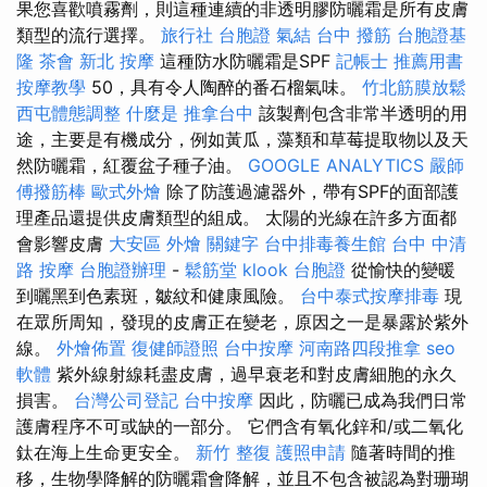
果您喜歡噴霧劑，則這種連續的非透明膠防曬霜是所有皮膚
類型的流行選擇。
旅行社 台胞證
氣結
台中 撥筋
台胞證基
隆
茶會
新北 按摩
這種防水防曬霜是SPF
記帳士 推薦用書
按摩教學
50，具有令人陶醉的番石榴氣味。
竹北筋膜放鬆
西屯體態調整
什麼是
推拿台中
該製劑包含非常半透明的用
途，主要是有機成分，例如黃瓜，藻類和草莓提取物以及天
然防曬霜，紅覆盆子種子油。
GOOGLE ANALYTICS
嚴師
傅撥筋棒
歐式外燴
除了防護過濾器外，帶有SPF的面部護
理產品還提供皮膚類型的組成。 太陽的光線在許多方面都
會影響皮膚
大安區 外燴
關鍵字
台中排毒養生館
台中 中清
路 按摩
台胞證辦理
-
鬆筋堂
klook 台胞證
從愉快的變暖
到曬黑到色素斑，皺紋和健康風險。
台中泰式按摩排毒
現
在眾所周知，發現的皮膚正在變老，原因之一是暴露於紫外
線。
外燴佈置
復健師證照
台中按摩
河南路四段推拿
seo
軟體
紫外線射線耗盡皮膚，過早衰老和對皮膚細胞的永久
損害。
台灣公司登記
台中按摩
因此，防曬已成為我們日常
護膚程序不可或缺的一部分。 它們含有氧化鋅和/或二氧化
鈦在海上生命更安全。
新竹 整復
護照申請
隨著時間的推
移，生物學降解的防曬霜會降解，並且不包含被認為對珊瑚