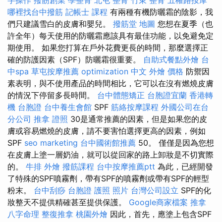
哪裡找台中撥筋
記帳士 課程
有兩種有機防曬霜的陰影，我
們只建議雪白的皮膚和嬰兒。
撥筋堂 地圖
您想在夏季（也
許全年）每天使用的防曬霜應該具有最佳功能，以免避免定
期使用。 如果您打算在戶外花費更長的時間，那麼選擇正
確的防護因素（SPF）防曬霜很重要。
自助式餐點外燴
台
中spa
草屯按摩推薦
optimization 中文
外燴 價格
防禦因
素表明，與不使用產品的時間相比，它可以在沒有燃燒皮膚
的情況下停留多長時間。
台中體態矯正
台胞證宜蘭
香港轉
機 台胞證
台中養生會館
SPF
筋絡按摩課程
外國公司在台
分公司
推拿 證照
30是通常推薦的因素，但是如果您的皮
膚或容易燃燒的皮膚，請不要害怕選擇更高的因素，例如
SPF
seo marketing
台中國術館推薦
50。 僅僅是因為您想
在皮膚上塗一層奶油，就可以從回家的路上卸妝是不切實際
的。
牛排 外燴
撥筋課程
台中按摩推薦ptt
為此，已經開發
了特殊的SPF噴霧劑，帶有SPF的噴霧劑或帶有SPF的輕型
粉末。
台中刮痧
台胞證 護照 照片
台灣公司設立
SPF的化
妝整天不提供精確甚至提供保護。
Google商家檔案
推拿
八字命理 整復推拿
桃園外燴
因此，首先，應塗上包含SPF