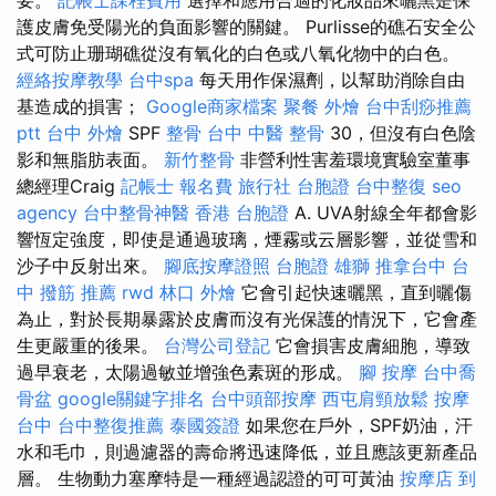
護皮膚免受陽光的負面影響的關鍵。 Purlisse的礁石安全公
式可防止珊瑚礁從沒有氧化的白色或八氧化物中的白色。
經絡按摩教學
台中spa
每天用作保濕劑，以幫助消除自由
基造成的損害；
Google商家檔案
聚餐 外燴
台中刮痧推薦
ptt
台中 外燴
SPF
整骨
台中 中醫 整骨
30，但沒有白色陰
影和無脂肪表面。
新竹整骨
非營利性害羞環境實驗室董事
總經理Craig
記帳士 報名費
旅行社 台胞證
台中整復
seo
agency
台中整骨神醫
香港 台胞證
A. UVA射線全年都會影
響恆定強度，即使是通過玻璃，煙霧或云層影響，並從雪和
沙子中反射出來。
腳底按摩證照
台胞證 雄獅
推拿台中
台
中 撥筋 推薦
rwd
林口 外燴
它會引起快速曬黑，直到曬傷
為止，對於長期暴露於皮膚而沒有光保護的情況下，它會產
生更嚴重的後果。
台灣公司登記
它會損害皮膚細胞，導致
過早衰老，太陽過敏並增強色素斑的形成。
腳 按摩
台中喬
骨盆
google關鍵字排名
台中頭部按摩
西屯肩頸放鬆
按摩
台中
台中整復推薦
泰國簽證
如果您在戶外，SPF奶油，汗
水和毛巾，則過濾器的壽命將迅速降低，並且應該更新產品
層。 生物動力塞摩特是一種經過認證的可可黃油
按摩店
到