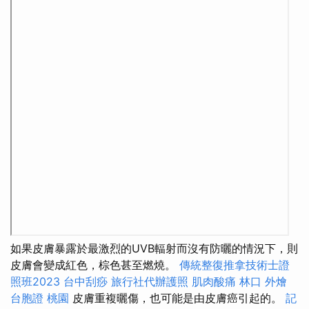
如果皮膚暴露於最激烈的UVB輻射而沒有防曬的情況下，則
皮膚會變成紅色，棕色甚至燃燒。
傳統整復推拿技術士證
照班2023
台中刮痧
旅行社代辦護照
肌肉酸痛
林口 外燴
台胞證 桃園
皮膚重複曬傷，也可能是由皮膚癌引起的。
記