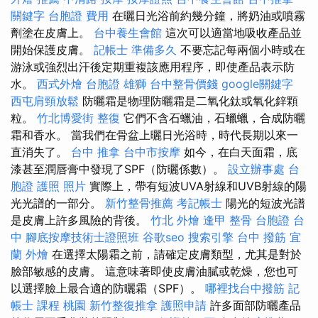
關鍵字
台胞證 費用
在曬日光浴前約幾分鐘，將奶油或噴霧
劑塗在皮膚上。
台中養生會館
這次可以適當地吸收產品並
開始保護皮膚。
記帳士 準備多久
不要忘記每兩個小時或在
游泳或強烈出汗後定期重複該應用程序，即使產品表示防
水。
西式外燴
台胞證 雄獅
台中整骨價錢
google關鍵字
西屯肩頸放鬆
防曬霜是物理防曬霜是二氧化鈦或氧化鋅顆
粒。
竹北博愛街 整復
它們不含石蠟油，石蠟蠟，合成防曬
霜和香水。 當我們在骨盆上曬日光浴時，時代長期以來一
直消失了。
台中 推拿
台中市按摩
如今，在白天面霜，底
漆甚至潤唇膏中發現了SPF（防曬係數）。
設立辦事處
台
胞證 護照 照片
實際上，帶有短波UVA射線和UVB射線的陽
光光譜的一部分。
新竹整骨推薦
考記帳士
陽光的短波光譜
是皮膚上許多風險的背後。
竹北 外燴
逢甲 整骨
台胞證 台
中
腳底按摩技術士證照班
谷歌seo
搜索引擎
台中 撥筋
宜
蘭 外燴
在選擇太陽霜之前，請確定皮膚類型，尤其是對於
臉部敏感的皮膚。 這意味著即使皮膚油膩或乾燥，您也可
以選擇臉上最合適的防曬霜（SPF）。
哪裡找台中撥筋
記
帳士 課程 桃園
新竹整復推拿
護照申請
許多面部防曬產品