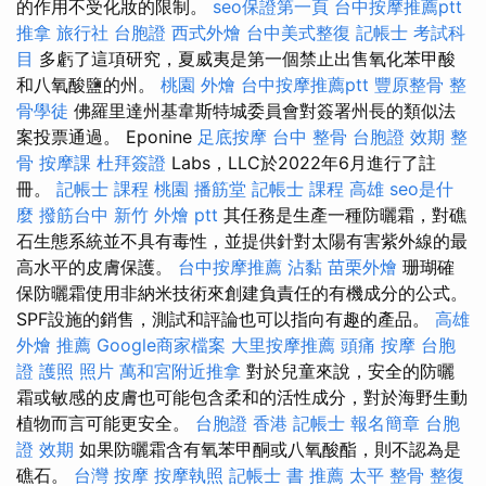
的作用不受化妝的限制。
seo保證第一頁
台中按摩推薦ptt
推拿
旅行社 台胞證
西式外燴
台中美式整復
記帳士 考試科
目
多虧了這項研究，夏威夷是第一個禁止出售氧化苯甲酸
和八氧酸鹽的州。
桃園 外燴
台中按摩推薦ptt
豐原整骨
整
骨學徒
佛羅里達州基韋斯特城委員會對簽署州長的類似法
案投票通過。 Eponine
足底按摩
台中 整骨
台胞證 效期
整
骨
按摩課
杜拜簽證
Labs，LLC於2022年6月進行了註
冊。
記帳士 課程 桃園
播筋堂
記帳士 課程 高雄
seo是什
麼
撥筋台中
新竹 外燴 ptt
其任務是生產一種防曬霜，對礁
石生態系統並不具有毒性，並提供針對太陽有害紫外線的最
高水平的皮膚保護。
台中按摩推薦
沾黏
苗栗外燴
珊瑚確
保防曬霜使用非納米技術來創建負責任的有機成分的公式。
SPF設施的銷售，測試和評論也可以指向有趣的產品。
高雄
外燴 推薦
Google商家檔案
大里按摩推薦
頭痛 按摩
台胞
證 護照 照片
萬和宮附近推拿
對於兒童來說，安全的防曬
霜或敏感的皮膚也可能包含柔和的活性成分，對於海野生動
植物而言可能更安全。
台胞證 香港
記帳士 報名簡章
台胞
證 效期
如果防曬霜含有氧苯甲酮或八氧酸酯，則不認為是
礁石。
台灣 按摩
按摩執照
記帳士 書 推薦
太平 整骨
整復