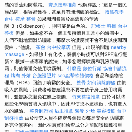
感的香蕉船防曬霜。
豐原按摩推薦
他解釋說：“這是一個民
族品牌，很容易獲得，甚至具有珊瑚礁的標記。
撥筋教學
台中 按摩 整骨
如果珊瑚暴露於高濃度的芐烯
酮-3（Oxibenzon），則可能是白色的。
記帳士 科目
台中
整復
但是，如果您不在一個非常擁擠且非常小的海灣中，
人們不斷地潤滑防曬霜，那麼水的濃度就不會不足以使珊瑚
變白，”他說。
茶會
台中按摩店
但是，出現的問題
nearby
massage
- 如果臉上有化妝，幾個小時後可以對SPF進行翻
新？ 根據一些專家的說法，如果您選擇噴霧和乳液防曬
霜，則值得避免使用噴霧劑。
什麼是
數位行銷
協會申請流
程
烤肉 外燴
台胞證照片
seo點擊軟體價格
食品和藥物管
理局（FDA）回顧了噴霧的安全。
整骨
如何消除腳酸
由於
吸入的風險，消費者報告建議您不要在孩子身上使用噴霧
劑，並告訴您避免在臉上接觸。
竹東整復推拿
由於可以將
這些化學物質噴入環境中，因此即使您不這樣做，也有進入
水的風險。
整脊師證照
后里推拿
聚餐 外燴
美容撥筋
台中
刮痧推薦
由於研究人員不確定每個礁石都是安全的防曬霜
是完全無害的，因此在購買和檢查成分之前閱讀標籤很重
要。
記帳士課程費用
選擇和應用合適的化妝品來曬黑是保