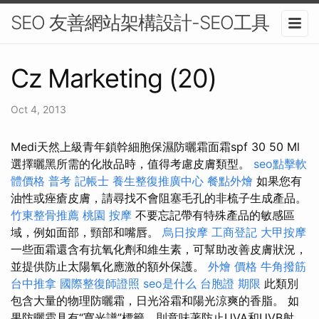
SEO 友善網站架構設計-SEO工具
Cz Marketing (20)
Oct 4, 2013
Medi天然上級青年鎖幹細胞保濕防曬霜面霜spf 30 50 Ml
選擇曬黑所需的化妝品時，值得考慮皮膚類型。
seo點擊軟
體價格
普考 記帳士
養生整復推廣中心
餐點外燴
如果您有
油性或痤瘡皮膚，請尋找不會阻塞毛孔的非梳子生成產品。
竹東整骨推薦
桃園 按摩
不要忘記帶有特殊產品的敏感區
域，例如面部，頸部和嘴唇。
烏日按摩
工商登記
大甲按摩
一些面霜還含有抗氧化劑和維生素，可幫助改善皮膚狀況，
並提供防止太陽氧化應激的額外保護。
外燴 價格
牛角撥筋
台中推拿
國際整復師證照
seo是什么
台胞證 期限
此類別
包含大量的物理防曬霜，日光浴霜和陽光涼爽的香脂。 如
果防曬霜具有“寬光譜”標籤，則意味著防止UVA和UVB射