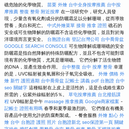
礁危險的化學物質。
苗栗 外燴
台中全身按摩推薦
台中按
摩推薦
整復 整骨
附近按摩
在一項研究中，研究人員發
現，少量含有氧化劑成分的防曬霜足以分解珊瑚，從而導致
營養，美白和死亡。
中式外燴菜單
接骨
推拿 證照
礁石的
安全或可生物降解的防曬霜不含這些化學物質，並且對於海
洋環境而言更安全。
台胞證台南
登記台灣公司
台中喬骨盆
GOOGLE SEARCH CONSOLE
可生物降解或珊瑚礁的安全
防曬霜是指自然降解的特殊防曬配方，並且不包含可能對環
境有害的化學物質，尤其是珊瑚礁。 它們分解了活生物體
的DNA，並產生致命作用。
台中整復
台中 按摩 整骨
幸運
的是，UVC輻射被臭氧層和分子氧完全吸收。
外燴 價格
外
燴 新竹
護照過期
台中喬骨盆
記帳士 講義 pdf
台胞證 台中
seo 關鍵字
這種輻射在上皮上是活性的，這是合成維生素D
所需的，佔紫外線輻射的5％。
草屯按摩推薦
台北撥筋課
程
UVB輻射是中午
massage
推拿推薦
Google商家檔案
-
記帳士 證照有用嗎
春季和夏季最激烈的。 它們僅在有機美
容產品中使用允許的防腐劑製成。 - 餐會服務
外燴 點心
外
燴 台中
台胞證 護照 照片
台胞證新北
seo保證第一頁
關鍵
字操作
撥筋創業
學整骨
北屯 整骨
竹東 整骨
五權路按摩