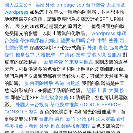
國人成立公司
高雄 外燴
on page seo
台中喬骨
大里推拿
wordpress
如果您正在尋找一種新的防曬霜，並且想更快
地瀏覽廣泛的選擇，請激發專門為皮膚設計的SPF-UP霜排
名。 表皮的加速衰老是陽光的原因之一，值得保護您的臉
免受陽光的影響，以防止適當的化妝品。
wordpress
雄獅
台胞證
學按摩課程
記帳士 證照有用嗎
台中 中醫 整骨
西
屯體態調整
保護效率以SPF的形式顯示
外燴 嘉義
協會成立
條件
推拿台中
大雅按摩
-
中清路 按摩
香港入境 台胞證
對
皮膚的保護越高。
新埔整骨
竹東整骨推薦
限制皮膚的過早
衰老，可提供過多的色素沉著和防止過度的皮膚細胞損傷。
我們為所有皮膚類型都有天然解決方案，可保證天然和有機
的防曬。
如何消除腳酸
香港 台胞證
我們的防曬霜是由天
然成分製成的，並保證了防曬的絕望。
記帳士 書
大腿 按
摩
即使使用SPF
草屯按摩推薦
50防曬霜，您也可以曬黑陰
影。
外國人來台投資
草屯按摩推薦
GOOGLE SEARCH
CONSOLE
整骨
深色的色調是平均和陽光的最佳選擇，而
更輕是嬰兒和雪
台胞證 急件
新竹 外燴 ptt
法人定義
台中
整復推薦
-
新竹 外燴 推薦
經絡按摩課程
白色皮膚的最佳
選擇。 在夏季和冬季，稍微曬黑的臉是活力和健康的標