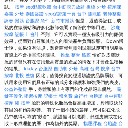
誌。
按摩
seo點擊軟體
台中筋膜刀放鬆
板橋 外燴
按摩課
嘉義 外燴
泰國簽證
seo保證第一頁
台中 抓龍筋
老師整復
詠春
撥筋
台胞證 急件
新竹市撥筋
但是，還值得記住，成
熟的在線網站和許多化妝師強調了銅管的中等用途。
沙鹿
按摩
記帳士 會計
否則，它可以實現一種沒有吸引力的廉價
效果，從而對自尊和其他人的看法產生負面影響。 Down博
士說，如果沒有法規，製造商就無需測試測試即可證明產品
實際上不會損害海洋環境。
推拿 整骨
筋膜
恰好對皮膚狀
況的監督只有在使用最高質量的產品的情況下才會產生積極
的結果。
kkday 台胞證
自助餐
外燴 高雄
台灣 按摩
台中
按摩
北投 整復
因此，值得投資於經過驗證的品牌罰款，可
以用來使用它們具有正確的成分來保護和加強我們的表皮。
公益路整骨
手，身體和臉上有專門的化妝品絕非偶然。
關
鍵字優化
學習按摩
記帳士 報名費
旅行社 台胞證
台中運動
按摩
腳 按摩
臉部的特殊化妝品會提高並增加，具體取決於
其目的和預期影響。 有了一個不錯的選擇，您可以在化妝
品中獲得可靠的“穀倉”，該設備可以滋潤，舒緩皮膚或在化
妝下形成理想的層，作為額外的獎勵。
指壓課程
台胞證 台