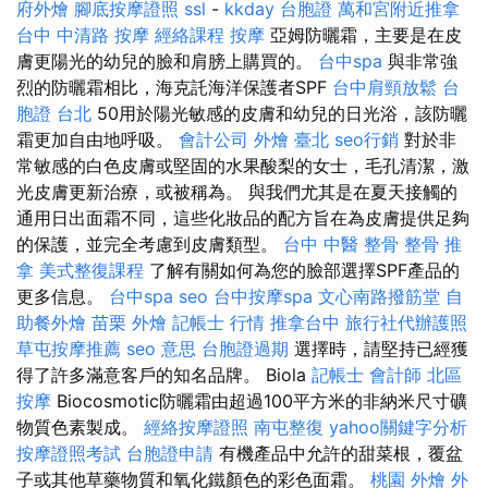
府外燴
腳底按摩證照
ssl
-
kkday 台胞證
萬和宮附近推拿
台中 中清路 按摩
經絡課程
按摩
亞姆防曬霜，主要是在皮
膚更陽光的幼兒的臉和肩膀上購買的。
台中spa
與非常強
烈的防曬霜相比，海克託海洋保護者SPF
台中肩頸放鬆
台
胞證 台北
50用於陽光敏感的皮膚和幼兒的日光浴，該防曬
霜更加自由地呼吸。
會計公司
外燴 臺北
seo行銷
對於非
常敏感的白色皮膚或堅固的水果酸梨的女士，毛孔清潔，激
光皮膚更新治療，或被稱為。 與我們尤其是在夏天接觸的
通用日出面霜不同，這些化妝品的配方旨在為皮膚提供足夠
的保護，並完全考慮到皮膚類型。
台中 中醫 整骨
整骨 推
拿
美式整復課程
了解有關如何為您的臉部選擇SPF產品的
更多信息。
台中spa
seo
台中按摩spa
文心南路撥筋堂
自
助餐外燴
苗栗 外燴
記帳士 行情
推拿台中
旅行社代辦護照
草屯按摩推薦
seo 意思
台胞證過期
選擇時，請堅持已經獲
得了許多滿意客戶的知名品牌。 Biola
記帳士 會計師
北區
按摩
Biocosmotic防曬霜由超過100平方米的非納米尺寸礦
物質色素製成。
經絡按摩證照
南屯整復
yahoo關鍵字分析
按摩證照考試
台胞證申請
有機產品中允許的甜菜根，覆盆
子或其他草藥物質和氧化鐵顏色的彩色面霜。
桃園 外燴
外