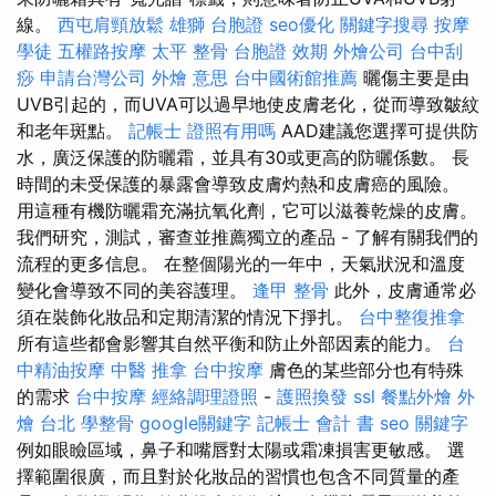
線。
西屯肩頸放鬆
雄獅 台胞證
seo優化
關鍵字搜尋
按摩
學徒
五權路按摩
太平 整骨
台胞證 效期
外燴公司
台中刮
痧
申請台灣公司
外燴 意思
台中國術館推薦
曬傷主要是由
UVB引起的，而UVA可以過早地使皮膚老化，從而導致皺紋
和老年斑點。
記帳士 證照有用嗎
AAD建議您選擇可提供防
水，廣泛保護的防曬霜，並具有30或更高的防曬係數。 長
時間的未受保護的暴露會導致皮膚灼熱和皮膚癌的風險。
用這種有機防曬霜充滿抗氧化劑，它可以滋養乾燥的皮膚。
我們研究，測試，審查並推薦獨立的產品 - 了解有關我們的
流程的更多信息。 在整個陽光的一年中，天氣狀況和溫度
變化會導致不同的美容護理。
逢甲 整骨
此外，皮膚通常必
須在裝飾化妝品和定期清潔的情況下掙扎。
台中整復推拿
所有這些都會影響其自然平衡和防止外部因素的能力。
台
中精油按摩
中醫 推拿
台中按摩
膚色的某些部分也有特殊
的需求
台中按摩
經絡調理證照
-
護照換發
ssl
餐點外燴
外
燴 台北
學整骨
google關鍵字
記帳士 會計 書
seo 關鍵字
例如眼瞼區域，鼻子和嘴唇對太陽或霜凍損害更敏感。 選
擇範圍很廣，而且對於化妝品的習慣也包含不同質量的產