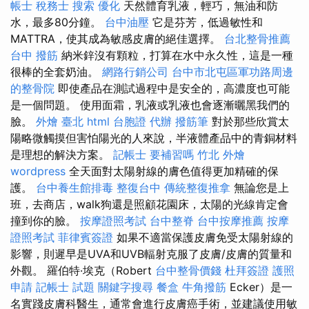
帳士 稅務士
搜索
優化
天然體育乳液，輕巧，無油和防
水，最多80分鐘。
台中油壓
它是芬芳，低過敏性和
MATTRA，使其成為敏感皮膚的絕佳選擇。
台北整骨推薦
台中 撥筋
納米鋅沒有顆粒，打算在水中永久性，這是一種
很棒的全套奶油。
網路行銷公司
台中市北屯區軍功路周邊
的整骨院
即使產品在測試過程中是安全的，高濃度也可能
是一個問題。 使用面霜，乳液或乳液也會逐漸曬黑我們的
臉。
外燴 臺北
html
台胞證 代辦
撥筋筆
對於那些欣賞太
陽略微觸摸但害怕陽光的人來說，半液體產品中的青銅材料
是理想的解決方案。
記帳士 要補習嗎
竹北 外燴
wordpress
全天面對太陽射線的膚色值得更加精確的保
護。
台中養生館排毒
整復台中
傳統整復推拿
無論您是上
班，去商店，walk狗還是照顧花園床，太陽的光線肯定會
撞到你的臉。
按摩證照考試
台中整脊
台中按摩推薦
按摩
證照考試
菲律賓簽證
如果不適當保護皮膚免受太陽射線的
影響，則遲早是UVA和UVB輻射克服了皮膚/皮膚的質量和
外觀。 羅伯特·埃克（Robert
台中整骨價錢
杜拜簽證
護照
申請
記帳士 試題
關鍵字搜尋
餐盒
牛角撥筋
Ecker）是一
名實踐皮膚科醫生，通常會進行皮膚癌手術，並建議使用敏