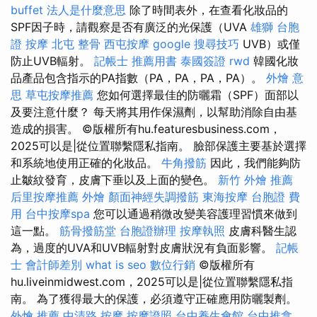
buffet
法人是什麼意思
除了時間表外，在查看化妝品的
SPF因子時，請觀察是否有廣泛的光保護（UVA
雄獅 台胞
證
按摩
北屯 整骨
西屯按摩
google 搜尋技巧
UVB）或僅
防止UVB輻射。
記帳士 推薦用書
泰國簽證
rwd
韓國化妝
品產品包含指示的PA指數（PA，PA，PA，PA）。
外燴 意
思
草屯按摩推薦
您如何選擇最佳的防曬霜（SPF）面部以
及要注意什麼？ 每天將其用作保濕劑，以幫助消除自由基
造成的損害。 ©版權所有hu.featuresbusiness.com，
2025可以是|從位置聯繫隱私指南。 臉部保護主要基於選擇
和系統地使用正確的化妝品。
牛角撥筋
因此，我們能夠防
止皺紋發育，皮膚下垂以及上面的變色。
新竹 外燴 推薦
后里按摩推薦
外燴
顏面神經失調撥筋
東海按摩
台胞證 費
用
台中按摩spa
您可以通過稍微改變美容護理習慣來做到
這一點。
筋骨撥筋堂
台胞證辦理
按摩執照
皮膚科醫生認
為，過度的UVA和UVB輻射對皮膚狀況有負面影響。
記帳
士 會計師差別
what is seo
數位行銷
©版權所有
hu.liveinmidwest.com，2025可以是|從位置聯繫隱私指
南。 為了獲得最大的保護，必須遵守正確應用防曬製劑。
外燴 推薦
中清路 按摩
按摩證照
台中養生會館
台中推拿