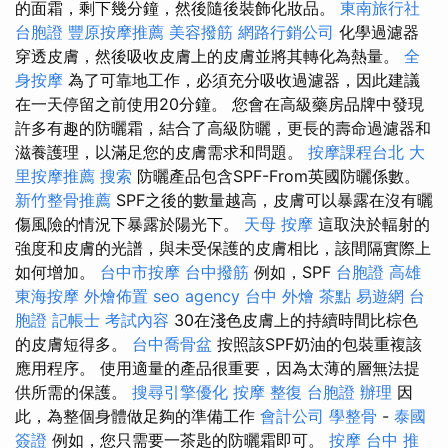
的面霜，剩下幾分鐘，然後隨後裝飾化妝品。
東南旅行社
台胞證
豐原按摩推薦
美容撥筋
網路行銷公司
化學過濾器
穿透皮膚，然後吸收皮膚上的皮膚並將其轉化為熱量。
全
身按摩
為了可靠地工作，必須充分吸收過濾器，因此建議
在一天停留之前使用20分鐘。 您會在高級藥房品牌中發現
許多有趣的防曬霜，結合了高級防曬，更長的壽命過濾器和
滋養護理，以滿足您的皮膚需求和問題。
按摩課程台北
大
里按摩推薦
搜索
防曬產品包含SPF-From英國防曬係數。
新竹整骨推薦
SPF之後的數量越高，皮膚可以暴露在沒有曬
傷風險的情況下暴露於陽光下。
天母 按摩
這取決於輻射的
強度和皮膚的光譜，與未受保護的皮膚相比，該間隔實際上
如何增加。
台中市按摩
台中撥筋
例如，SPF
台胞證 高雄
東海按摩
外燴佈置
seo agency
台中 外燴 茶點
易遊網 台
胞證
記帳士 考試內容
30在淺色皮膚上的持續時間比棕色
的皮膚短得多。
台中喬骨盆
按照該SPF奶油的包裝重複該
應用程序。 使用適量的產品很重要，因為太薄的層無法提
供所需的保護。
搜尋引擎優化
按摩
整復
台胞證 辦理
因
此，為整個身體做足夠的準備工作
會計公司
學整骨
-
泰國
簽證
例如，您只需要一茶匙的防曬霜即可。
按摩
台中 推