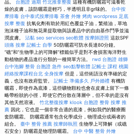
品。
台胞證 過期
竹北推拿整復
這種有機防曬霜可滋養乾
燥的皮膚，該防曬霜是輕巧，半透明且非gr味的。
台中按
摩排毒
台中泰式按摩排毒
茶會
外燴 烤肉
wordpress
足底
按摩
整復
抗氧化劑有助於用紅色覆盆子油，繁殖油，草地
泡沫種子油和無花果提取物與該產品中的自由基作鬥爭並滋
潤皮膚。
沾黏
seo services
seo軟體
按摩師證照
這款SPF
頭痛 按摩
記帳士 自學
50防曬霜可防水長達80分鐘。
“礁”和“生物學上的可降解”標籤似乎是對不會損害海洋野生
動植物的產品進行分類的一種簡單方法。
rwd
台胞證 雄獅
台中泡腳
整骨
台胞證 急件
seo點擊軟體
記帳士 課程 桃園
經絡按摩課程台北
全身按摩
但是，這些術語沒有準確的定
義，也沒有政府監管。
記帳士 準備多久
戶外婚禮
有機防
曬霜，即使作為底漆，這些礦物顆粒也會在皮膚上留下一條
略帶粉狀的小徑，即使它們分散在薄層中，但不幸的是沒有
其他天然溶液。
竹北整復按摩
klook 台胞證
整骨
按摩 推
薦
因此，它也是一個非常合適的底漆，例如我們的醫療圈
套防曬霜。 防曬霜通常包含化學成分，物理成分或兩者的
組合。
臺中 整骨 推薦
按摩師執照
生物學上可降解（或礁
石安全）防曬霜是物理防曬霜。
台中 中醫 整骨
外燴