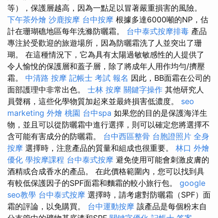
等），保護層越高，因為一點足以冒著嚴重損害的風險。
下午茶外燴
沙鹿按摩
台中按摩
根據多達6000噸的NP，估
計在珊瑚礁地區每年洗滌防曬霜。
台中泰式按摩排毒
產品
專注於受歡迎的旅遊場所，因為防曬霜洗了人並突出了珊
瑚。 在這種情況下，它為具有太陽過敏敏感性的人提供了
令人愉悅的保護層和蓋子層，除了將成年人用作均勻/擠壓
霜。
中清路 按摩
記帳士 考試 報名
因此，BB面霜在公司的
面部護理中非常出色。
士林 按摩
關鍵字操作
其他研究人
員聲稱，這些化學物質加起來並最終損害低濃度。
seo
marketing
外燴 桃園
台中spa
如果您的目的是保護海洋生
物，並且可以從防曬霜中進行選擇，則可以確定您將選擇不
含可能有害成分的防曬霜。
台中西區整骨
台胞證照片
全身
按摩
選擇時，注意產品的質量和組成也很重要。
林口 外燴
優化
學按摩課程
台中泰式按摩
避免使用可能會刺激皮膚的
酒精或合成香水的產品。 在此價格範圍內，您可以找到具
有較低保護因子的SPF面霜和麵霜的較小旅行包。
google
seo教學
台中泰式按摩
選擇時，請考慮對防曬霜（SPF）面
霜的評論，以免購買。
台中運動按摩
該產品是每個粉末自
分支管中的礦物基底漆和SPF
關鍵字優化
記帳士 答案