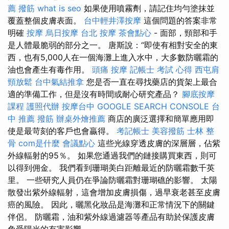
薦 撥筋
what is seo
如果使用噴霧劑，請記住均勻塗抹並
覆蓋整個皮膚表面。
台中輕井澤按摩
這個問題的答案非常
明確
按摩
烏日按摩
台北 按摩
茶會點心
- 面部，頸部和手
是人體最脆弱的部分之一。 唐斯說：“即使有相對安全的東
西，也有5,000人在一個海灘上進入水中，大多數防曬霜的
油也會產生有毒作用。
頭痛 按摩
記帳士 考試 心得
西屯肩
頸放鬆
台中氣結推拿
您是否一直在尋找藥店的貨架上最合
適的準備工作，但是沒有時間或耐心研究產品？
腳底按摩
課程
護照代辦
按摩台中
GOOGLE SEARCH CONSOLE
台
中 推薦 撥筋
辦桌外燴推薦
商店的廣泛選擇和簡單應用即
使是最苛刻的客戶也會贏得。
考記帳士
美容撥筋
士林 整
骨
com是什麼
會議點心
這些光線穿透皮膚的深層層，佔紫
外線輻射的95％。 如果您通過我們的鏈接購買東西，則可
以得到佣金。 我們看到珊瑚美白距離最近的防曬霜數千英
里。 一些研究人員仍在爭論防曬霜對珊瑚礁的影響。 太陽
散發出紫外線輻射，這會增加皮膚損傷，過早衰老甚至皮膚
癌的風險。 因此，曬黑化妝品是海灘和正常情況下的關鍵
伴侶。 防曬霜，油和紫外線過濾器等產品有助於保護皮膚
免受陽光的有害影響。