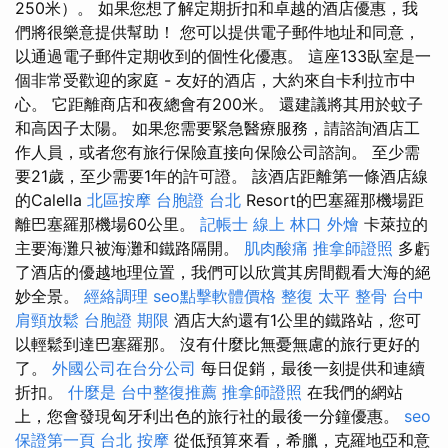
250米）。 如果您想了解定期折扣和卓越的酒店優惠，我
們將很樂意提供幫助！ 您可以提供電子郵件地址和同意，
以通過電子郵件定期收到的個性化優惠。 這座133臥室是一
個非常受歡迎的家庭 - 友好的酒店，大約來自卡利拉市中
心。 它距離商店和夜總會有200米。 還建議將其用於蚊子
和高因子太陽。 如果您需要緊急醫療服務，請諮詢酒店工
作人員，或者您有旅行保險直接向保險公司諮詢。 至少需
要21歲，至少需要1年的許可證。 該酒店距離第一條酒店線
的Calella
北區按摩
台胞證 台北
Resort的巴塞羅那機場距
離巴塞羅那機場60公里。
記帳士 線上
林口 外燴
卡萊拉的
主要海灘只被海灘和鐵路隔開。
肌肉酸痛
推拿師證照
多虧
了酒店的優越地理位置，我們可以欣賞其房間觀看大海的絕
妙全景。
經絡調理
seo點擊軟體價格
整復
太平 整骨
台中
肩頸放鬆
台胞證 期限
酒店大約還有1公里的鐵路站，您可
以輕鬆到達巴塞羅那。 沒有什麼比無憂無慮的旅行更好的
了。
外國公司在台分公司
每日促銷，最後一刻提供和連續
折扣。
什麼是
台中整復推薦
推拿師證照
在我們的網站
上，您會發現匈牙利出色的旅行社的最後一分鐘優惠。
seo
保證第一頁
台北 按摩
從低預算來看，希臘，克羅地亞和意