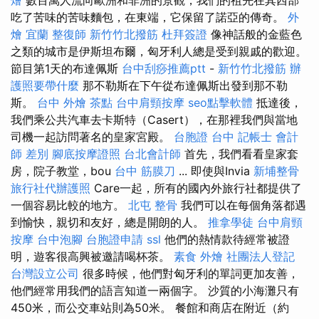
吃了苦味的苦味麵包，在東端，它保留了諾亞的傳奇。
外
燴 宜蘭
整復師
新竹竹北撥筋
杜拜簽證
像神話般的金藍色
之類的城市是伊斯坦布爾，匈牙利人總是受到親戚的歡迎。
節目第1天的布達佩斯
台中刮痧推薦ptt
-
新竹竹北撥筋
辦
護照要帶什麼
那不勒斯在下午從布達佩斯出發到那不勒
斯。
台中 外燴 茶點
台中肩頸按摩
seo點擊軟體
抵達後，
我們乘公共汽車去卡斯特（Casert），在那裡我們與當地
司機一起訪問著名的皇家宮殿。
台胞證 台中
記帳士 會計
師 差別
腳底按摩證照
台北會計師
首先，我們看看皇家套
房，院子教堂，bou
台中 筋膜刀
... 即使與Invia
新埔整骨
旅行社代辦護照
Care一起，所有的國內外旅行社都提供了
一個容易比較的地方。
北屯 整骨
我們可以在每個角落都遇
到愉快，親切和友好，總是開朗的人。
推拿學徒
台中肩頸
按摩
台中泡腳
台胞證申請
ssl
他們的熱情款待經常被證
明，遊客很高興被邀請喝杯茶。
素食 外燴
社團法人登記
台灣設立公司
很多時候，他們對匈牙利的單詞更加友善，
他們經常用我們的語言知道一兩個字。 沙質的小海灘只有
450米，而公交車站則為50米。 餐館和商店在附近（約