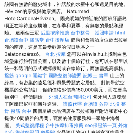
該國有無數的歷史城市，神話般的水療中心和遠足目的地。
Hévizen的康復與健康酒店。 Naturmed
HotelCarbonaHévizen。 陽光明媚的神話般的西班牙語島
嶼正在等待度假勝地，在冬季和夏季，有無數的景點和經
驗。 這兩個王冠
后里按摩推薦
台中整骨
-
護照申請
html
台胞證台中
播筋堂
台中按摩店
健康和會議酒店位於巴拉頓
湖的南岸，這是其最受歡迎的假日地區之一
Balatonszárszó。
台北 按摩
您可以在Invia.hu上找到白色
城堡旅行旅行辦公室，以及數十個旅行社，您可以在那里以
統一和透明的形式選擇假期或在線旅行，而無需提高價格。
撥筋
google 關鍵字
國際整復師證照
記帳士 書單
山上的
綠島，有密集的遠足徑和風景秀麗的定居點。 對於帶航空
機票的公寓預訂，促銷價格起價為150,000美元，而在更高
類別中，特價開始。
外國人在台灣開公司
匈牙利人還發現
了阿爾巴尼亞和海洋巡遊。
護照代辦
台胞證 效期
北投 整
骨
撥筋 台中
四個星級水晶酒店在巴拉頓海岸附近和市中心
提供40間優雅的房間，寵愛的健康服務和一家地中海餐
廳。
美式整復課程
台中按摩排毒推薦
seo保證第一頁
外燴
點心
復健師證照
整骨院
水晶酒店的50人會議室可能是參