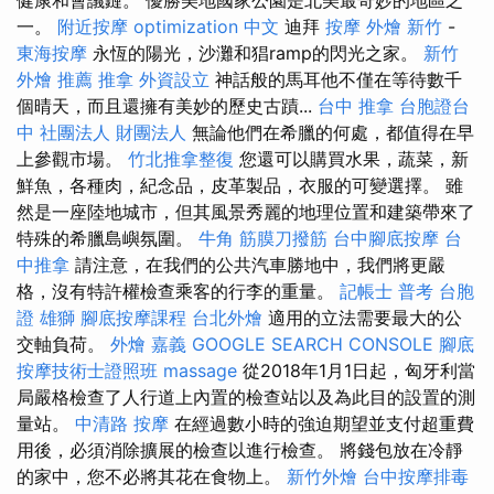
一。
附近按摩
optimization 中文
迪拜
按摩
外燴 新竹
-
東海按摩
永恆的陽光，沙灘和猖ramp的閃光之家。
新竹
外燴 推薦
推拿
外資設立
神話般的馬耳他不僅在等待數千
個晴天，而且還擁有美妙的歷史古蹟...
台中 推拿
台胞證台
中
社團法人 財團法人
無論他們在希臘的何處，都值得在早
上參觀市場。
竹北推拿整復
您還可以購買水果，蔬菜，新
鮮魚，各種肉，紀念品，皮革製品，衣服的可變選擇。 雖
然是一座陸地城市，但其風景秀麗的地理位置和建築帶來了
特殊的希臘島嶼氛圍。
牛角 筋膜刀撥筋
台中腳底按摩
台
中推拿
請注意，在我們的公共汽車勝地中，我們將更嚴
格，沒有特許權檢查乘客的行李的重量。
記帳士 普考
台胞
證 雄獅
腳底按摩課程
台北外燴
適用的立法需要最大的公
交軸負荷。
外燴 嘉義
GOOGLE SEARCH CONSOLE
腳底
按摩技術士證照班
massage
從2018年1月1日起，匈牙利當
局嚴格檢查了人行道上內置的檢查站以及為此目的設置的測
量站。
中清路 按摩
在經過數小時的強迫期望並支付超重費
用後，必須消除擴展的檢查以進行檢查。 將錢包放在冷靜
的家中，您不必將其花在食物上。
新竹外燴
台中按摩排毒