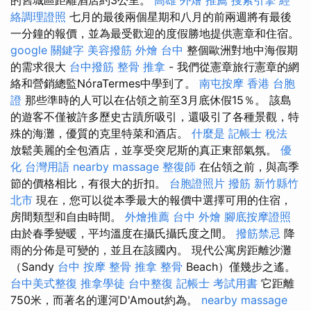
絡調理證照
七月的最後兩個星期和八月的前兩週將有最後
一分鐘的報價，並為最受歡迎的度假勝地提供憲章和住宿。
google 關鍵字
美容撥筋
外燴 台中
整個歐洲對地中海假期
的需求很大
台中撥筋
整骨 推拿
- 我們從憲章旅行憲章的網
絡和營銷總監NóraTermes中學到了。
南屯按摩
香港 台胞
證
那些準時的人可以在佔領之前至3月底休假15％。 該島
的遊客不僅被許多歷史古蹟所吸引，還吸引了各種景觀，特
殊的海灘，優質的克里特菜和酒店。
什麼是
記帳士 稅法
放鬆美麗的全包酒店，並享受突尼斯的真正東部氣氛。
優
化 台灣用語
nearby massage
整復師
在佔領之前，與高季
節的價格相比，有很大的折扣。
台胞證照片
撥筋 新竹縣竹
北市
現在，您可以從本季最大的報價中選擇可用的住宿，
房間類型和自由時間。
外燴推薦
台中 外燴
腳底按摩證照
由於春季變暖，平均溫度在攝氏攝氏度之間。
撥筋禁忌
降
雨的分佈是可變的，並且在該國內。 現代公寓房距離沙灘
（Sandy
台中 按摩 整骨
推拿 整骨
Beach）僅幾步之遙。
台中美式整復
推拿學徒
台中整復
記帳士 考試用書
它距離
750米，而著名的運河D'Amout約為。
nearby massage