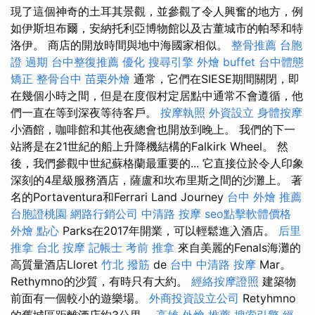
現了這個神奇的土耳其景觀，並參觀了令人興奮的地方，例
如伊斯坦布爾，安納托利亞博物館以及古董城市的帕琴和特
洛伊。 商店的開放時間與地中海國家相似。
整骨推薦
台胞
證 過期
台中整復推薦
優化
搜尋引擎
外燴 buffet
台中體態
矯正
整骨台中
苗栗外燴
通常，它們在SIESE期間關閉，即
在幾個小時之間，但是在度假村定居點中通常不會遵循，他
們一直在等到深夜等待客戶。
按摩執照
外資設立
身體按摩
小酒館，咖啡館和其他夜總會也開放到晚上。 我們的下一
站將是在21世紀的船上升降機結構的Falkirk Wheel。 然
後，我們參觀中世紀蘇格蘭最重要的... 它直接位於令人印象
深刻的4星級服務酒店，薩盧和坎布里斯之間的沙灘上。 著
名的Portaventura和Ferrari Land Journey
台中 外燴 推薦
台胞證桃園
網路行銷公司
中清路 按摩
seo點擊軟體價格
外燴 點心
Parks在2017年開業，可以輕鬆進入酒店。
后里
推拿
台北 按摩
記帳士 考前
推拿
來自美麗的Fenals海灘的
高質量酒店Lloret
竹北 撥筋
de
台中 中清路 按摩
Mar。
Rethymno的沙質，有時只有大約。
經絡按摩證照
建築物
前面有一個較小的遊樂場。
外商投資設立公司
Retyhmno
的舊城區距離酒店約3公里。
高雄 外燴 推薦
搜索引擎
經