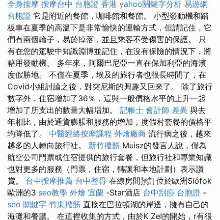
全身按摩
按摩台中
台胞證 香港
yahoo關鍵字分析
易遊網
台胞證
它是附近的餐館，咖啡館和餐館。 小型發動機和踏
板車在夏季的高溫下是非常愉快的運輸方式，但請記住，它
們有兩個輪子，易於掉落，並且乘客不受傷害的保護。 只
有在您的駕駛中知識淵博並記住，在沒有保險的情況下，將
藉用發動機。 多年來，阿爾巴尼亞一直在保加利亞的海濱
度假勝地。 不僅在夏季，埃及的旅行者也很長時間了，在
Covid小組討論之後，對突尼斯的興趣又回來了。 除了旅行
數字外，住宿增加了36％，這與一般價格水平的上升一起
增加了所支出的數量大幅增加。
記帳士 會計師 差異
與去
年相比，由於通貨膨脹和服務的增加，度假村套餐的價格平
均降低了。
中醫經絡按摩課程
外燴廠商
流行病之後，越來
越多的人轉向旅行社。
新竹撥筋
Muisz的發言人說，僅為
航空公司門票或住宿提供的旅行套餐，但旅行社和專業知識
也對更多的服務（門票，住宿，轉讓和本地計劃）表示讚
賞。
台中按摩推薦
台中整骨
在線房間預訂位於歐洲Siófok
歐洲的3
seo教學
外燴 宜蘭
-Star酒店
台中刮痧
台胞證
-
seo 關鍵字
竹東撥筋
直接在巴拉頓湖的岸邊，擁有自己的
海灘和餐廳。 在這裡收集的方式，由於K Zel的開始，r有很