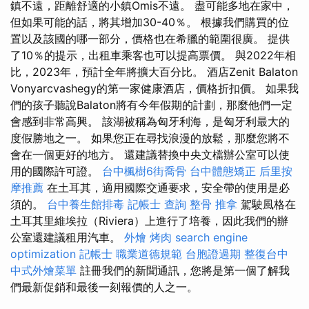
鎮不遠，距離舒適的小鎮Omis不遠。 盡可能多地在家中，
但如果可能的話，將其增加30-40％。 根據我們購買的位
置以及該國的哪一部分，價格也在希臘的範圍很廣。 提供
了10％的提示，出租車乘客也可以提高票價。 與2022年相
比，2023年，預計全年將擴大百分比。 酒店Zenit Balaton
Vonyarcvashegy的第一家健康酒店，價格折扣價。 如果我
們的孩子聽說Balaton將有今年假期的計劃，那麼他們一定
會感到非常高興。 該湖被稱為匈牙利海，是匈牙利最大的
度假勝地之一。 如果您正在尋找浪漫的放鬆，那麼您將不
會在一個更好的地方。 還建議替換中央文檔辦公室可以使
用的國際許可證。
台中楓樹6街喬骨
台中體態矯正
后里按
摩推薦
在土耳其，適用國際交通要求，安全帶的使用是必
須的。
台中養生館排毒
記帳士 查詢
整骨 推拿
駕駛風格在
土耳其里維埃拉（Riviera）上進行了培養，因此我們的辦
公室還建議租用汽車。
外燴 烤肉
search engine
optimization
記帳士 職業道德規範
台胞證過期
整復台中
中式外燴菜單
註冊我們的新聞通訊，您將是第一個了解我
們最新促銷和最後一刻報價的人之一。