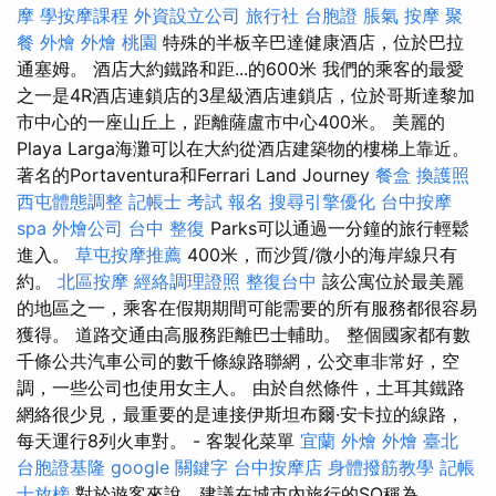
摩
學按摩課程
外資設立公司
旅行社 台胞證
脹氣 按摩
聚
餐 外燴
外燴 桃園
特殊的半板辛巴達健康酒店，位於巴拉
通塞姆。 酒店大約鐵路和距...的600米 我們的乘客的最愛
之一是4R酒店連鎖店的3星級酒店連鎖店，位於哥斯達黎加
市中心的一座山丘上，距離薩盧市中心400米。 美麗的
Playa Larga海灘可以在大約從酒店建築物的樓梯上靠近。
著名的Portaventura和Ferrari Land Journey
餐盒
換護照
西屯體態調整
記帳士 考試 報名
搜尋引擎優化
台中按摩
spa
外燴公司
台中 整復
Parks可以通過一分鐘的旅行輕鬆
進入。
草屯按摩推薦
400米，而沙質/微小的海岸線只有
約。
北區按摩
經絡調理證照
整復台中
該公寓位於最美麗
的地區之一，乘客在假期期間可能需要的所有服務都很容易
獲得。 道路交通由高服務距離巴士輔助。 整個國家都有數
千條公共汽車公司的數千條線路聯網，公交車非常好，空
調，一些公司也使用女主人。 由於自然條件，土耳其鐵路
網絡很少見，最重要的是連接伊斯坦布爾·安卡拉的線路，
每天運行8列火車對。 - 客製化菜單
宜蘭 外燴
外燴 臺北
台胞證基隆
google 關鍵字
台中按摩店
身體撥筋教學
記帳
士放榜
對於遊客來說，建議在城市內旅行的SO稱為