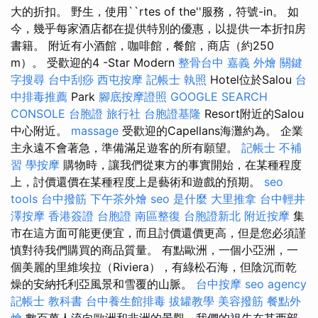
大的折扣。 野生，使用``rtes of the''服務，符號-in。 如
今，幾乎每家酒店都在提供特別的優惠，以提供一本折扣房
書籍。 附近有小酒館，咖啡館，餐館，商店（約250
m）。 受歡迎的4 -Star Modern
整骨台中
嘉義 外燴
關鍵
字搜尋
台中刮痧
西屯按摩
記帳士 執照
Hotel位於Salou
台
中排毒推薦
Park
腳底按摩證照
GOOGLE SEARCH
CONSOLE
台胞證 旅行社
台胞證基隆
Resort附近的Salou
中心附近。
massage
受歡迎的Capellans海灘約為。 企業
主永遠不會著急，準備滿足遊客的所有願望。
記帳士 不補
習
學按摩
購物時，讓我們從東方的事實開始，在某種程度
上，討價還價在某種程度上是藝術和遊戲的預期。
seo
tools
台中撥筋
下午茶外燴
seo 是什麼
大里推拿
台中輕井
澤按摩
香港簽證 台胞證
南區整復
台胞證新北
附近按摩
集
市在這方面可能更便宜，而且討價還價更高，但是您必須謹
慎對待我們購買的商品質量。 有點歐洲，一個小亞洲，一
個美麗的里維埃拉（Riviera），有綠松石海，但陰沉而乾
燥的安納托利亞風景和雪覆的山脈。
台中按摩
seo agency
記帳士 教科書
台中養生館排毒
拔罐教學
美容撥筋
餐點外
燴
數百萬人流向歐洲和非洲的景觀，我們的祖先在其西部