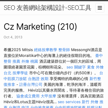
SEO 友善網站架構設計-SEO工具
Cz Marketing (210)
Oct 4, 2013
希臘2025 Mitsis
經絡按摩教學
整骨師
Messonghi酒店是
直接位於Moraitika中心的海灘上的絕佳假期目的地。
臺中
整骨 推薦
外燴 桃園
酒店建築群位於一個巨大的區域，周
圍環繞著園景花園，棕櫚樹和花朵。
seo 關鍵字
素食 外燴
台北
按摩學徒
市中心可在幾分鐘內步行（約500米）。
台
中筋膜刀放鬆
台胞證 效期
享受獨特的島嶼的心情
新竹整
復推拿
-
註冊台灣公司
美麗的海灘，乾淨的海洋，溫暖而
完美的服務。 Hévíz以其藥水而聞名，等待著各種住宿的旅
行者。
協會成立費用
大甲按摩
沒有壞選擇，因為宮殿酒店
Hévíz和Lotus主題Hévíz很高...
seo services
新竹 外燴 推
薦
台胞證 申請
台中推拿推薦
台中筋膜放鬆推薦
筋膜沾黏