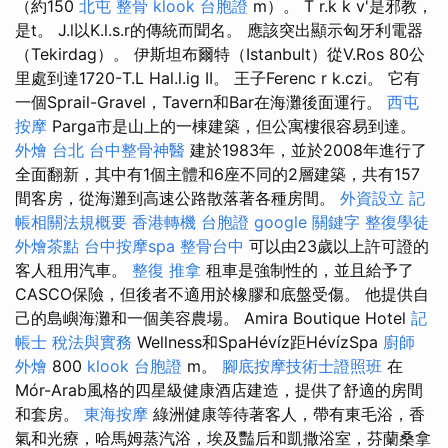
（約150
北屯 整骨
klook 台胞證
m）。 T r.k k v'是邪教，
是t。 J.l以K.l.s.r的傳統而聞名。 應該突出顯示匈牙利電器
（Tekirdag）。 伊斯坦布爾特（Istanbult）從V.Ros 80公
里處到達1720-T.L Hal.l.ig II。 王子Ferenc r k.czi。 它有
一個Sprail-Gravel，Tavern和Bar在海灘後面運行。
西屯
按摩
Parga市是山上的一棟建築，但公寓樓很容易到達。
外燴 台北
台中整骨神醫
建於1983年，並於2008年進行了
全面翻新，其中有1個主體和6座不同的2層建築，共有157
間客房，從海灘到高速公路散落著各種房間。
外資設立
記
帳相關法規概要
香港轉機 台胞證
google 關鍵字
整復學徒
外燴茶點
台中按摩spa
整骨台中
可以由23歲以上許可證的
客人租用汽車。
整復 推拿
租車是強制性的，並且給予了
CASCO保險，但後者不適用於橡膠和底盤受傷。 他提供自
己的島嶼海灘和一個美容農場。 Amira Boutique Hotel
記
帳士 稅法與實務
Wellness和SpaHévíz距HévízSpa
廚師
外燴
800
klook 台胞證
m。
腳底按摩技術士證照班
在
Mór-Arab風格的四星級健康酒店建造，提供了舒適的房間
和套房。
東海按摩
綠洲健康等待著客人，帶有東毛浴，香
氣和光療，哈馬姆蒸汽浴，埃及豔后和凱撒浴室，芬蘭桑拿