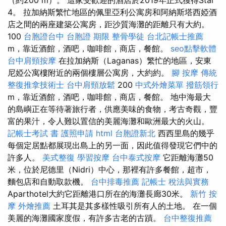
4。 拉加納斯繁忙地區的佩里亞利公寓房和阿納斯塔西婭酒
店之間的兩座建築公寓房，距沙質海灘的距離只有大約。
100
台胞證台中
台胞證 期限
整骨學徒
台北記帳士推薦
m，靠近酒館，酒吧，咖啡館，商店，餐館。
seo點擊軟體
台中肩頸按摩
在拉加納斯（Laganas）繁忙的地區，安東
尼婭公寓樓附近的兩個樓層公寓房，大約約。
腳 按摩
傳統
整復推拿技術士
台中肩頸放鬆
200
中式外燴菜單
撥筋領行
m，靠近酒館，酒吧，咖啡館，商店，餐館。 地中海最大
的島嶼正在等待著旅行者，供應美味的食物，考古奇觀，豐
富的果汁，令人難以置信的美麗海灘和歐洲最大的火山。
記帳士考試 書
護照申請
html
台胞證新北
西西里島的幾乎
每個定居點都展現出島上的另一面，因此值得發現它們中的
許多人。
美式整復
學習按摩
台中泰式按摩
它距離海灘50
米，位於尼德里（Nidri）中心，那裡有許多餐館，超市，
麵包店和自動取款機。
台中排毒推薦
記帳士 稅法與實務
Aparthotel大約它距離港口所在的海灘長廊30米。
新竹 按
摩
外燴推薦
土耳其是其多樣性吸引所有人的土地。 在一個
美麗的海灘國家度假，有許多古老的古蹟。
台中整復推薦