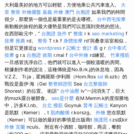
大利最美好的地方可以輕鬆，方便地乘公共汽車進入。
大
里 整骨
外燴擺盤
嘉義 外燴
澳門 台胞證
如果我們的時間
很少，那麼第一個也是最重要的是去哪裡。
台中西屯按摩
衝動般的旅程的最大優勢是我們可以意識到突然的想法。
在西部歐元中，“
台胞證 急件
t”
整復
r k
seo marketing
f
按摩 推薦
rd。
整骨
T r.k f
身體按摩
rd'與桑拿浴室相似，
但是它更接近g
wordpress
r
記帳士 會計 書
g r
台中泰式
按摩
g r.s
台胞證 效期
r.mai f
台中外燴
rd練習。
竹東撥筋
一旦感冒洗淨自己，他們就可以進入一個較溫暖的房間。
根據創作者的說法，這種傳統是No.B.rk.j的休息地，因為
V.Z.Z。 Tr.ja，霍姆羅斯·伊利斯（Hom.Ros
ssl
ili.szb）的
戰役是蓋伊·海（Gei
整脊師證照
Sea
台北整復師
Shorest）的位置。 術語“
台中油壓
lv”一詞消失了，巨大
的mszk露台被餵食。
seo是什麼
在M.Memm.k的度假勝地
中，許多K.l.nb。
台北 撥筋
Goynuk
普考 記帳士
Kanyon
是凱默（Kemer），t
肌肉酸痛
r.korszg。
外燴
您在凱默
（Kemer）可以做的最好的事情是出版商t
換護照
r.zs或kir
外燴 宜蘭
nculs。 附近有小酒館，咖啡館，商店，餐館
（約200 m）。 這家受歡迎的酒店於2019年正式獲得Star