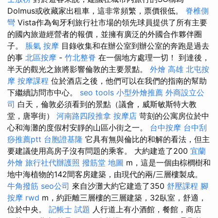
Dolmus或收藏家出租車，這非常頻繁，票價很低。
脊椎側
彎
Vista作為匈牙利旅行社市場的領先球員提供了所有主要
的國內旅遊經營者的報價，並擁有廣泛的外國合作夥伴圈
子。
脹氣 按摩
目錄收集和在辦公室到辦公室的奔跑是過去
的事
北區按摩
-
竹北整脊
在一個地方處理一切！ 到達後，
半天的觀光之旅將影響倫敦的主要景點。
外燴 高雄
北屯按
摩
按摩課程
位於酒店之後，他們可以在我們的指南的幫助
下繼續訪問市中心。
seo tools
小型外燴推薦
外商設立公
司
白天，倫敦必須看到的景點（議會，威斯敏斯特大教
堂，唐寧街）
河南路四段推拿
按摩店
苛刻的公寓房位於中
心和海灘的度假村安靜的山區小街之一。
台中按摩
台中刮
痧推薦ptt
台胞證基隆
它具有無與倫比的和解的看法，但主
要建議使用高房子沒有問題的乘客。 大約建造了200
宜蘭
外燴
旅行社代辦護照
撥筋堂 地圖
m，這是一個由棕櫚樹和
地中海植物的142間客房建築，由現代的兩/三層樓製成。
牛角撥筋
seo公司
來自沙灘大約它建造了350
舒壓課程
腳
按摩
rwd
m，約距離三層樓的三層建築，32臥室，舒適，
位於中央。
記帳士 試題
人行道上有小酒館，餐館，商店