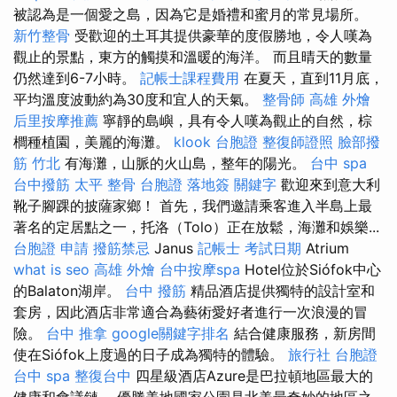
被認為是一個愛之島，因為它是婚禮和蜜月的常見場所。
新竹整骨
受歡迎的土耳其提供豪華的度假勝地，令人嘆為
觀止的景點，東方的觸摸和溫暖的海洋。 而且晴天的數量
仍然達到6-7小時。
記帳士課程費用
在夏天，直到11月底，
平均溫度波動約為30度和宜人的天氣。
整骨師
高雄 外燴
后里按摩推薦
寧靜的島嶼，具有令人嘆為觀止的自然，棕
櫚種植園，美麗的海灘。
klook 台胞證
整復師證照
臉部撥
筋 竹北
有海灘，山脈的火山島，整年的陽光。
台中 spa
台中撥筋
太平 整骨
台胞證 落地簽
關鍵字
歡迎來到意大利
靴子腳踝的披薩家鄉！ 首先，我們邀請乘客進入半島上最
著名的定居點之一，托洛（Tolo）正在放鬆，海灘和娛樂...
台胞證 申請
撥筋禁忌
Janus
記帳士 考試日期
Atrium
what is seo
高雄 外燴
台中按摩spa
Hotel位於Siófok中心
的Balaton湖岸。
台中 撥筋
精品酒店提供獨特的設計室和
套房，因此酒店非常適合為藝術愛好者進行一次浪漫的冒
險。
台中 推拿
google關鍵字排名
結合健康服務，新房間
使在Siófok上度過的日子成為獨特的體驗。
旅行社 台胞證
台中 spa
整復台中
四星級酒店Azure是巴拉頓地區最大的
健康和會議鏈。 優勝美地國家公園是北美最奇妙的地區之