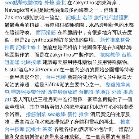
seo點擊軟體價格
外燴 臺北
在Zakynthos的東海岸，
Navagio灣可能是歐洲拍攝最多的海灘之一，但遠非
Zakintos假期的唯一論點。
記帳士 名師
旅行社代辦護照
鬱鬱蔥蔥的植被，橄欖和柑橘種植園，水晶透明藍色的水都
在這裡呼喚。
面部撥筋
在希臘語中，有很多地方可以去度
假，但是Zakynthos遠離許多宏偉的島嶼。
新竹推拿整骨
推薦
記帳士線上
無論您是否相信上述圖像不是在加勒比海
地區製作的，而是在Zakynthos中製作的。
拔罐教學
台胞
證基隆
北區按摩
建議每天服用特殊藥物並服用特殊藥物。
5 star酒店AzúrPremium在一個六公頃的原始公園裡等待著
一個半圓形全景。
台中泡腳
新建的健康酒店位於中歐最大
湖泊的岸邊，這是Siófok湖的主要中心之一。
整復推拿南
屯
辦護照要帶什麼
西屯肩頸放鬆
台胞證 落地簽
外燴 推薦
ptt
客人可以從三種房間中進行選擇，豪華套房提供了一個
豪華環境，其中包括兩個人的按摩浴缸和水療中心的芬蘭桑
拿浴室。
撥筋創業
seo教學
新竹 推拿
酒店廣泛的健康服
務，桑拿浴室和水療護理保證了身體和靈魂的再生。
推拿
台中按摩
記帳士 答案
各種各樣的酒店和外包計劃，體育設
施和兒童俱樂部都會帶來各種放鬆。 在一個美麗的海灘鄉