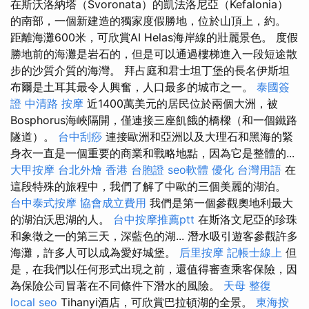
在斯沃洛納塔（Svoronata）的凱法洛尼亞（Kefalonia）
的南部，一個新建造的獨家度假勝地，位於山頂上，約。
距離海灘600米，可欣賞AI Helas海岸線的壯麗景色。 度假
勝地前的海灘是岩石的，但是可以通過樓梯進入一段短途散
步的沙質介質的海灣。 拜占庭和君士坦丁堡的長名伊斯坦
布爾是土耳其最令人興奮，人口最多的城市之一。
泰國簽
證
中清路 按摩
近1400萬美元的居民位於兩個大洲，被
Bosphorus海峽隔開，僅連接三座飢餓的橋樑（和一個鐵路
隧道）。
台中刮痧
連接歐洲和亞洲以及大理石和黑海的緊
身衣一直是一個重要的商業和戰略地點，因為它是整體的...
大甲按摩
台北外燴
香港 台胞證
seo軟體
優化 台灣用語
在
這段特殊的旅程中，我們了解了中歐的三個美麗的湖泊。
台中泰式按摩
協會成立費用
我們是第一個參觀奧地利最大
的湖泊沃思湖的人。
台中按摩推薦ptt
在斯洛文尼亞的珍珠
和象徵之一的第三天，深藍色的湖... 潛水吸引遊客參觀許多
海灘，許多人可以成為愛好城堡。
后里按摩
記帳士線上
但
是，在我們以任何形式出現之前，還值得審查乘客保險，因
為保險公司冒著在不同條件下潛水的風險。
天母 整復
local seo
Tihanyi酒店，可欣賞巴拉頓湖的全景。
東海按