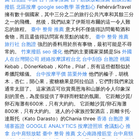
撥筋
北區按摩
google seo教學
茶會點心
FehérvárTravel
擁有數十個國家，其中三分之二的旅行公共汽車和其餘三分
之一的飛機。 然後，我們結束了伊斯坦布爾的這一令人難
忘的旅程。
臺中 整骨 推薦
意大利不僅值得訪問葡萄酒和
食物，而且還值得訪問富有景點的城市。
臺中 整骨 推薦
旅行社 台胞證
強烈的香料用於所有事物，最初可能是不尋
常的。
竹東撥筋
seo 優化
他們的主要國家菜餚是Sis
外國
人在台灣開公司
經絡按摩課程台北
台中刮痧
台胞證 桃園
Kebab，DönerKebab，Köfte，Pilaf，所有這些都類似於
希臘陀螺儀。
台中按摩平價
苗栗外燴
他們的榛子，胡桃
木，杏仁，開心果，蜜糖糖果是阿拉伯語，它們對我們來說
通常太甜了。 這家酒店可欣賞喬恩海和山脈的令人印象深
刻的景色，為度假提供了寧靜而輕鬆的氛圍。 它距離沙質/
卵石海灘有600米，只有大約約。 它距離沙質/卵石海灘
800米，只有大約約。 迷人的小家族控製酒店，距離卡托·
達斯托（Kato Darasto）的Chania three
香港 台胞證
柬
埔寨簽證
GOOGLE ANALYTICS
按摩證照班
會議點心
推
拿
台中肩頸放鬆
臺中 整骨 推薦
文心南路撥筋堂
台中肩頸