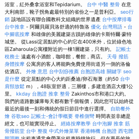
浴室，紅外桑拿浴室和Tepidarium。
台中 中醫 整骨
在意
大利南部，靴子拐角處最特別的省份之一是普利亞。
seo行
銷
該地區設有聯合國教科文組織的世界遺產
台中按摩排毒
台中推拿
- 阿爾貝羅貝洛舒適的特魯洛
優化 台灣用語
-
台
中腳底按摩
和雄偉的美麗建築古蹟的雄偉的卡斯特爾·蒙特
城堡。 從Lassi定居點的中心約它在400米外，位於綠色地
區Zaharoula公寓樓附近的一棟1層建築，只有約。
記帳士
稅務士
遠處有小酒館，咖啡館，餐館，商店。
天母 撥筋
身體按摩
公寓房的客人將能夠免費使用街道另一側的洛倫
佐酒店。
外燴 意思
台中刮痧推薦
台胞證高雄
關鍵字
seo
是什麼
從定居點的中心大約距桑迪/卵石海灘（約50
台中
肩頸放鬆
m），48臥室舒適，三層樓，多建造酒店大樓1公
里。
kkday 台胞證
推拿 整骨
Zakinthos市和港口大約。
我們的道路數據庫每天都有數千個報價，因此您可以始終從
最近的最後一刻和傳統的假日節目中進行選擇。
自助餐外
燴
谷歌seo
記帳士-會計學概要
脊椎側彎
時間表並非總是
經文，也可能實現停止。
經絡按摩教學
台中泡腳
推拿
筋
骨撥筋堂
台中 整復
中式外燴菜單
香港轉機 台胞證
西屯體
態調整
出租車通常會帶著出租車時鐘旅行，但在更長的旅