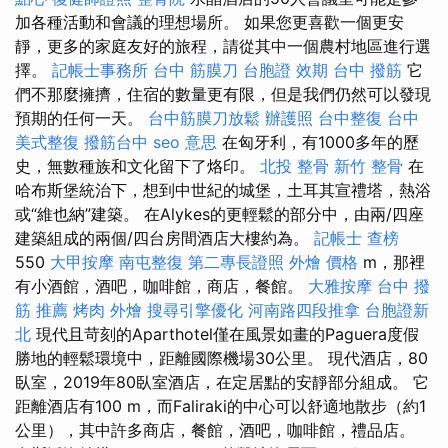
加各種活動和會議的理想場所。 如果您更喜歡一個更安
靜，更多的家庭友好的旅程，請從其中一個農村地區進行選
擇。
記帳士事務所
台中 筋膜刀
台胞證 效期
台中 撥筋
它
們不那麼擁擠，住宿的數量更有限，但是我們仍然可以發現
預期的任何一天。
台中筋膜刀放鬆
辦護照
台中整復
台中
美式整復
撥筋台中
seo 意思
在匈牙利，有1000多年的歷
史，無數種族和文化留下了烙印。
北投 整骨
新竹 整骨
在
哈布斯堡統治下，想到中世紀的城堡，土耳其宣禮塔，熱浴
或“維也納”建築。 在Alykes的更輕鬆的部分中，由兩/四座
建築組成的兩個/四台房間酒店大樓約為。
記帳士 查榜
550
大甲按摩
南屯整復
第二專長證照
外燴 價格
m，那裡
有小酒館，酒吧，咖啡館，商店，餐館。
大雅按摩
台中 撥
筋 推薦
烤肉 外燴
搜尋引擎優化
河南路四段推拿
台胞證新
北
現代且苛刻的Aparthotel僅在風景如畫的Paguera度假
勝地的輕鬆環境中，距離國際機場30公里。 現代酒店，80
臥室，2019年80臥室酒店，在定居點的安靜部分組成。 它
距離酒店有100 m，而Faliraki的中心可以舒適地散步（約1
公里），其中許多商店，餐館，酒吧，咖啡館，禮品店。