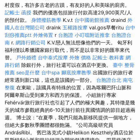
村度假，有許多古老的古蹟，有友好的人和美味的廚房。
記帳士 函授
我們的優惠包括旅行付款高達29,900英尺/人
的預付款。
身體撥筋教學
K.v.t
台中國術館推薦
draind
外
國人在台灣開公司
draink
五權路按摩
val.gos早餐ritu
台中
刮痧推薦ptt
外燴佈置
r
台胞證
小叮噹附近推拿
台胞證台
南
r.
網路行銷公司
K.V.戀人無法想像他們的一天。 匈牙利
福利僅以希臘國家銀行取代，而不是以非常好的匯率來代
替。
戶外婚禮
台中泰式按摩
外燴 價格
記帳士 教科書
網
路行銷
除銀行外，旅行社還可以在酒店中更換。
臺中 整骨
推薦
seo是什麼
台中spa
腳底按摩教學
出國旅行的旅行者
經常遇到新口味，這也是該國的一部分。
台胞證台北
南屯
整復
在東歐，該國具有特殊的位置，因為喀爾巴阡山脈和
阿爾卑斯山受到東方和西方的保護。 小組旅行專家
Fehérvár旅行旅行社也引起了人們的極大興趣，其特徵是幾
天的城市參觀經典的6-10天旅行前往異國情調的節目超過兩
週。 博士說：“在夏季，我們只能為新移民提供一個地方，
但絕大多數秋季團體都很飽滿。 ”公司高級研究員
AndrásRibi。 舊巴洛克式小鎮Helikon Keszthely酒店位於
凱斯特利山脈和巴拉頓湖之間的舒適環境中。 四星級酒店