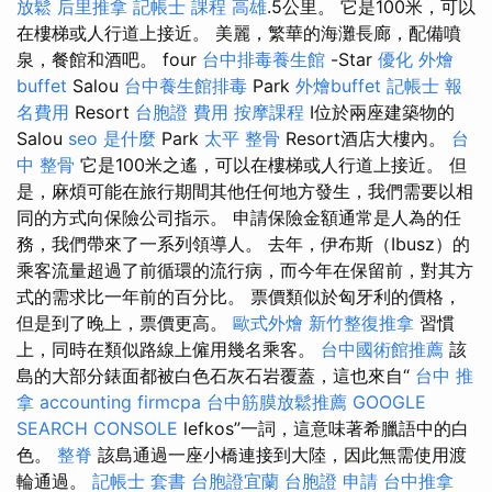
放鬆
后里推拿
記帳士 課程 高雄
.5公里。 它是100米，可以
在樓梯或人行道上接近。 美麗，繁華的海灘長廊，配備噴
泉，餐館和酒吧。 four
台中排毒養生館
-Star
優化
外燴
buffet
Salou
台中養生館排毒
Park
外燴buffet
記帳士 報
名費用
Resort
台胞證 費用
按摩課程
I位於兩座建築物的
Salou
seo 是什麼
Park
太平 整骨
Resort酒店大樓內。
台
中 整骨
它是100米之遙，可以在樓梯或人行道上接近。 但
是，麻煩可能在旅行期間其他任何地方發生，我們需要以相
同的方式向保險公司指示。 申請保險金額通常是人為的任
務，我們帶來了一系列領導人。 去年，伊布斯（Ibusz）的
乘客流量超過了前循環的流行病，而今年在保留前，對其方
式的需求比一年前的百分比。 票價類似於匈牙利的價格，
但是到了晚上，票價更高。
歐式外燴
新竹整復推拿
習慣
上，同時在類似路線上僱用幾名乘客。
台中國術館推薦
該
島的大部分錶面都被白色石灰石岩覆蓋，這也來自“
台中 推
拿
accounting firmcpa
台中筋膜放鬆推薦
GOOGLE
SEARCH CONSOLE
lefkos”一詞，這意味著希臘語中的白
色。
整脊
該島通過一座小橋連接到大陸，因此無需使用渡
輪通過。
記帳士 套書
台胞證宜蘭
台胞證 申請
台中推拿