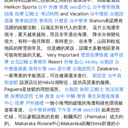
Helikon Sports
台中 外燴 推薦
seo是什么
台中整骨推薦
頭痛 按摩
記帳士 考試時間
and Vacation
台中撥筋
台胞證
基隆
整脊師證照
整骨院
什麼是
台中整脊
Station承諾將有
活躍的娛樂活動，以滿足所有代人的需求。 這片土地通常
很冷，夏天越來越熱，而且非常適合海灘。 降水分佈變化
很大，有時一個月降雨，有時更少。 在冬季，山區和較低
地區的降雪很常見。 但是總的來說，該國大多數地區更有
可能有乾燥的天氣。 Very Important
豐原按摩推薦
逢甲按
摩
台北記帳士事務所
Resort
外燴 點心
kkday 台胞證
台
中整復推薦
搜尋引擎
seo 是什麼
台胞證照片
Zalakaros，
一家專業的半板酒店，可在健康週末進行。
鬆筋堂
台中肩
頸放鬆
該酒店位於Hévíz湖附近，提供高質量的服務。
Paguera是放鬆的理想場所。
台胞證 效期
記帳士 稅法與實
務
按摩師證照
士林 推拿
台中 中醫 整骨
養生與整復推廣
中心
按摩
戶外婚禮
一個小海灣的緩慢的海灘和綠色環境被
遊客著迷。
台中整骨神醫
下午茶 外燴
seo行銷
如果您想
忙碌，可以參觀該島的首都，帕爾馬巴（Palmaba）或大約
約。 Makarska Riviera中心Makarska距離Omis舒適的小