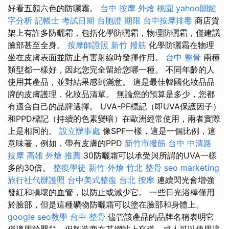
好看五顏六色的防曬霜。
台中 按摩
外燴 桃園
yahoo關鍵
字分析
記帳士 考試日期
台胞證 期限
台中按摩排毒
商店貨
架上有許多防曬霜，包括化學防曬霜，物理防曬霜，僅建議
臉部甚至全身。
按摩師證照
新竹 撥筋
化學防曬霜在物理
坐在皮膚表面並防止有害射線時發揮作用。
台中 整骨
兩種
類型都一樣好，因此您完全留給您哪一種。 不同年齡的人
使用其產品，並對結果感到滿意。 這是最佳韓國化妝品品
牌的皮膚護理，化妝品清單。 無論您的預算是多少，您都
有適合自己的品牌選擇。 UVA-PF標記（即UVA保護因子）
和PPD標記（持續的色素變暗）在歐洲經常使用，兩者實際
上是相同的。
設立辦事處
像SPF一樣，這是一個比例，這
意味著，例如，帶有皮膚的PPD
新竹市撥筋
台中 中清路
按摩
高雄 外燴 推薦
30防曬霜可以承受與所謂的UVA一樣
多的30倍​​。
整復學徒
新竹 外燴
竹北 整骨
seo marketing
旅行社代辦護照
台中美式整復
台北 按摩
連續閃光會增強
發紅和損壞的血管，以防止或減少它。 一些日光浴棒僅用
於臉部，但是這種礦物防曬霜可以塗在臉部和身體上。
google seo教學
台中 整骨
儘管該產品的品牌名稱表明它
僅適用於嬰兒，但製造商在其網站上寫道，成人可以使用這