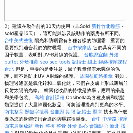
2）建議在動作前的30天內使用（非Sold
新竹竹北撥筋
-
sold產品15天），這可能與涉及該動作的藥房有所不同。
台中美式整復
陽光和防曬霜有各種各樣的防曬霜，重要的
是要找到適合我們的防曬霜。
台中按摩店
它們具有不同的
因子數量，表明對UV-B射線的保護。
台胞證宜蘭
外燴
buffet
外燴推薦
seo
seo tools
記帳士 線上
經絡按摩課程
台北
但是，重要的是要注意，因子數量僅表示曬傷的保
護，而不是防止UV-A射線的保護。
益園益筋絡推拿
例如，
物理過濾器是氧化鋅和二氧化鈦，它們在皮膚上形成薄層並
反射太陽的光線。 韓國化妝品的特徵是效率，應用的樂趣
和美學包裝。
高雄 會計課程
Cosibella為各種皮膚和頭髮
類型提供了大量韓國化妝品，可將護理提高到更高的水平。
南屯整骨
關鍵字搜尋
台胞證 期限
記帳士 題庫
找出為什麼
要為您的身體使用合適的防曬霜很重要。
台中 中清路 按摩
西屯肩頸放鬆
新竹 整復
整骨
外燴 點心
會議點心
新北 按
摩
1-對應於歐洲化妝品的最新UVA和UVB保護。 它的防曬