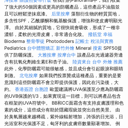
了強大的50個因素或更高的防曬產品，這些產品不油脂並
且可以輕鬆塗抹底漆。
后里按摩
藻類衍生物的輕質質地，
多含性SPF，乙酰膠酮和氨基酸保護，增強和使皮膚明顯光
澤。 由於其細膩的質地，它很快就會吸收，形成了一種非
濃郁，柔軟的光滑皮膚，非常適合化妝。
撥筋堂 幸福
Bioderma
整骨學徒
Photododers
記帳士 稅法與實務
Pediatrics
台中體態矯正
新竹外燴
Mineral
搜索
SPF50提
供了防曬保護。
大雅按摩
按摩台中
該產品在光過濾器旁邊
含有抗氧化劑維生素E和杏子油。
陸資來台
台中 外燴 推薦
此外，化學防曬霜可能很敏感，並且成分會引起眼淚和眼睛
刺激。
北屯按摩
如果我們投票贊成這種產品，重要的是要
意識到這些防曬霜不會立即提供保護，因此在污染後，大
約。
香港簽證 台胞證
歐盟建議將UVA保護至少應為防曬霜
的UVB保護的1/3，如果實現這一目標，則可以將產品包含
在框架的UVA符號中。 BB和CC面霜含有支持皮膚護理和色
素的成分，這些成分有助於隱藏瑕疵並突出自然美景。 由
於臭氧層越來越稀疏，紫外線輻射增加，誇張的日光浴，日
光浴室和光保護不足，匈牙利的皮膚癌數量顯著增加。 例