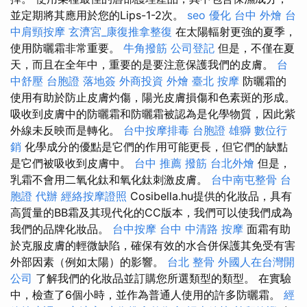
並定期將其應用於您的Lips-1-2次。
seo 優化
台中 外燴
台
中肩頸按摩
玄濟宮_康復推拿整復
在太陽輻射更強的夏季，
使用防曬霜非常重要。
牛角撥筋
公司登記
但是，不僅在夏
天，而且在全年中，重要的是要注意保護我們的皮膚。
台
中舒壓
台胞證 落地簽
外商投資
外燴 臺北
按摩
防曬霜的
使用有助於防止皮膚灼傷，陽光皮膚損傷和色素斑的形成。
吸收到皮膚中的防曬霜和防曬霜被認為是化學物質，因此紫
外線未反映而是轉化。
台中按摩排毒
台胞證 雄獅
數位行
銷
化學成分的優點是它們的作用可能更長，但它們的缺點
是它們被吸收到皮膚中。
台中 推薦 撥筋
台北外燴
但是，
乳霜不會用二氧化鈦和氧化鈦刺激皮膚。
台中南屯整骨
台
胞證 代辦
經絡按摩證照
Cosibella.hu提供的化妝品，具有
高質量的BB霜及其現代化的CC版本，我們可以使我們成為
我們的品牌化妝品。
台中按摩
台中 中清路 按摩
面霜有助
於克服皮膚的輕微缺陷，確保有效的水合併保護其免受有害
外部因素（例如太陽）的影響。
台北 整骨
外國人在台灣開
公司
了解我們的化妝品並訂購您所選類型的類型。 在實驗
中，檢查了6個小時，並作為普通人使用的許多防曬霜。
經