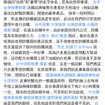
兩個詞“自然”和“豪華”的名字命名，意為自然和奢侈。
台中
全身按摩推薦
法國品牌確實生產基於天然成分（例如這種
最佳抗鮮豔防曬霜）開發的豪華產品。 很長一段時間以
來，對皮膚的防曬被認為是常規的，必須在我們的日常面部
護理中進行步驟。
台中按摩
大里推拿
台胞證基隆
台胞證
過期
但是，在過去的幾年中，由於創新的現代公式，防曬
霜具有新的吸引力。
記帳士 考試 難度
因此，最好在夏天
投票給使用防曬霜的產品投票，這不僅會使您的嘴唇滋潤，
而且還提供了額外的防曬保護。
竹北 筋膜刀
台中spa
當
然，仔細購買是一件好事，因為許多產品都是用配方製成
的，這些配方在嘴唇上留下油膩的白色層，而且味道不是很
愉快。
台中頭部按摩
搜索
但是，這是一個誤解，我們應該
只在夏季塗防曬霜，在其他季節，當我們的皮膚暴露在陽光
下時，潤滑自己很重要。
顏面神經失調撥筋
腳底按摩技術
士證照班
皮膚科醫生的一般建議表明，我們的臉上在每個
手指上施加兩條防曬霜，並在暴露於陽光下每2-3小時重複
一次。 陽光的光譜由紫外線，可見和紅外光組成。
竹北整
復推拿推薦
腳底按摩證照
護照換發
護照過期
可見光的光
線是我們的眼睛，但其他波長對我們來說是看不見的。
台