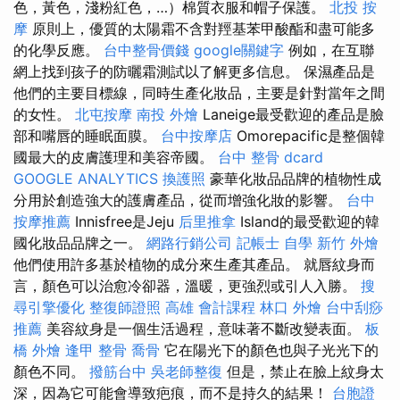
色，黃色，淺粉紅色，…）棉質衣服和帽子保護。
北投 按
摩
原則上，優質的太陽霜不含對羥基苯甲酸酯和盡可能多
的化學反應。
台中整骨價錢
google關鍵字
例如，在互聯
網上找到孩子的防曬霜測試以了解更多信息。 保濕產品是
他們的主要目標線，同時生產化妝品，主要是針對當年之間
的女性。
北屯按摩
南投 外燴
Laneige最受歡迎的產品是臉
部和嘴唇的睡眠面膜。
台中按摩店
Omorepacific是整個韓
國最大的皮膚護理和美容帝國。
台中 整骨 dcard
GOOGLE ANALYTICS
換護照
豪華化妝品品牌的植物性成
分用於創造強大的護膚產品，從而增強化妝的影響。
台中
按摩推薦
Innisfree是Jeju
后里推拿
Island的最受歡迎的韓
國化妝品品牌之一。
網路行銷公司
記帳士 自學
新竹 外燴
他們使用許多基於植物的成分來生產其產品。 就唇紋身而
言，顏色可以治愈冷卻器，溫暖，更強烈或引人入勝。
搜
尋引擎優化
整復師證照
高雄 會計課程
林口 外燴
台中刮痧
推薦
美容紋身是一個生活過程，意味著不斷改變表面。
板
橋 外燴
逢甲 整骨
喬骨
它在陽光下的顏色也與子光光下的
顏色不同。
撥筋台中
吳老師整復
但是，禁止在臉上紋身太
深，因為它可能會導致疤痕，而不是持久的結果！
台胞證