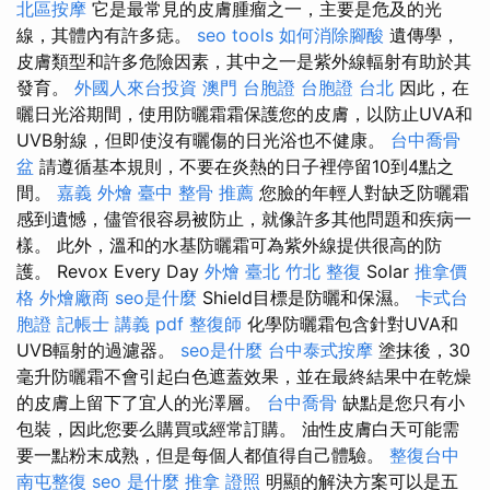
北區按摩
它是最常見的皮膚腫瘤之一，主要是危及的光
線，其體內有許多痣。
seo tools
如何消除腳酸
遺傳學，
皮膚類型和許多危險因素，其中之一是紫外線輻射有助於其
發育。
外國人來台投資
澳門 台胞證
台胞證 台北
因此，在
曬日光浴期間，使用防曬霜霜保護您的皮膚，以防止UVA和
UVB射線，但即使沒有曬傷的日光浴也不健康。
台中喬骨
盆
請遵循基本規則，不要在炎熱的日子裡停留10到4點之
間。
嘉義 外燴
臺中 整骨 推薦
您臉的年輕人對缺乏防曬霜
感到遺憾，儘管很容易被防止，就像許多其他問題和疾病一
樣。 此外，溫和的水基防曬霜可為紫外線提供很高的防
護。 Revox Every Day
外燴 臺北
竹北 整復
Solar
推拿價
格
外燴廠商
seo是什麼
Shield目標是防曬和保濕。
卡式台
胞證
記帳士 講義 pdf
整復師
化學防曬霜包含針對UVA和
UVB輻射的過濾器。
seo是什麼
台中泰式按摩
塗抹後，30
毫升防曬霜不會引起白色遮蓋效果，並在最終結果中在乾燥
的皮膚上留下了宜人的光澤層。
台中喬骨
缺點是您只有小
包裝，因此您要么購買或經常訂購。 油性皮膚白天可能需
要一點粉末成熟，但是每個人都值得自己體驗。
整復台中
南屯整復
seo 是什麼
推拿 證照
明顯的解決方案可以是五