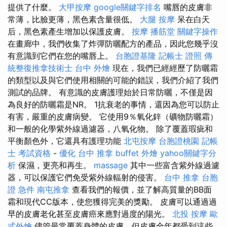
提供了什麼。
大甲按摩
google關鍵字排名
嘴唇的皮膚非
常薄，比臉更薄，黑色素含量很低。
大腿 按摩
呆在白天
后，黑色素產生增加以保護皮膚。
按摩
播筋堂
關鍵字操作
在畫廊中，我們收集了炸彈防曬配方的產品，因此您幾乎沒
有意識到它們在您的嘴唇上。
台胞證基隆
記帳士 證照
傳
統整復推拿技術士
台中 外燴
現在，我們已經經歷了防曬霜
的類型以及與它們使用相關的可能的錯誤，我們介紹了我們
測試的品牌。 有意識的皮膚護理始於日常防曬，不僅是因
為良好的防曬霜是NR。 1抗衰老的事情，還因為您可以防止
有害，嚴重的皮膚病變。 它使用9％氧化鋅（礦物防曬霜）
和一般的化學紫外線過濾器，八氧化物。 除了覆蓋瑕疵和
平衡顏色外，它還具有護理功能
北屯按摩
台胞證桃園
記帳
士 考試資格
-
優化
台中 推拿
buffet 外燴
yahoo關鍵字分
析
保濕，更亮和再生。
massage
其中一些富含紫外線過濾
器，可以保護它們免受紫外線輻射的侵害。
台中 推拿
台胞
證 急件
南屯推拿
查看我們的報價，並了解高質量的BB面
霜和現代CC版本，使您獲得完美的獎勵。 皮膚可以通過過
早的皮膚老化甚至皮膚癌來應對過度的陽光。
北投 按摩
歐
式外燴
儘管最常覆蓋身體的皮膚，但皮膚全年都受到這些