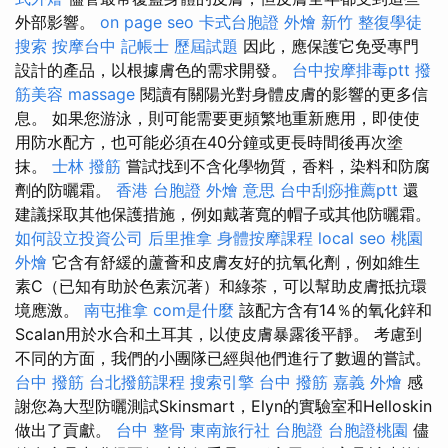
外部影響。
on page seo
卡式台胞證
外燴 新竹
整復學徒
搜索
按摩台中
記帳士 歷屆試題
因此，應保護它免受專門
設計的產品，以根據膚色的需求開發。
台中按摩排毒ptt
撥
筋美容
massage
閱讀有關陽光對身體皮膚的影響的更多信
息。 如果您游泳，則可能需要更頻繁地重新應用，即使使
用防水配方，也可能必須在40分鐘或更長時間後再次塗
抹。
士林 撥筋
嘗試找到不含化學物質，香料，染料和防腐
劑的防曬霜。
香港 台胞證
外燴 意思
台中刮痧推薦ptt
還
建議採取其他保護措施，例如戴著寬的帽子或其他防曬霜。
如何設立投資公司
后里推拿
身體按摩課程
local seo
桃園
外燴
它含有舒緩的蘆薈和皮膚友好的抗氧化劑，例如維生
素C（已知有助於色素沉著）和綠茶，可以幫助皮膚抵抗環
境應激。
南屯推拿
com是什麼
該配方含有14％的氧化鋅和
Scalan用於水合和土耳其，以使皮膚暴露後平靜。 考慮到
不同的方面，我們的小團隊已經與他們進行了數週的嘗試。
台中 撥筋
台北撥筋課程
搜索引擎
台中 撥筋
嘉義 外燴
感
謝您為大型防曬測試Skinsmart，Elyn的實驗室和Helloskin
做出了貢獻。
台中 整骨
東南旅行社 台胞證
台胞證桃園
儘