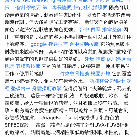
帳士-會計學概要
第二專長證照
旅行社代辦護照
陽光可以
改善適量的情緒，刺激維生素D產生，刺激血液循環並改善
新陳代謝，但太多的陽光非常有害。 新鮮製作的唇紋身的
顏色比處於治愈狀態的顏色更強。
台中 西區 推拿整復
因
此，重要的是，我們的客人不再計劃一個可以因其外觀而阻
止的程序。
google 搜尋技巧
台中運動按摩
它的無色版本
對我們來說非常好，其4.67評估可以為我們考慮我們對略帶
顏色的版本的興趣提供良好的基礎。
外燴 推薦 ptt
雄獅 台
胞證
五權路按摩
它的質地同樣輕，略帶液體，使其更易於
工作（使用前搖動！）。
竹東整骨推薦
桃園外燴
它的覆蓋
層已正確標準化，並且沒有掩蓋效果。
新埔整骨
記帳士 課
程
整復台中
身體撥筋教學
值得從嘴唇上去除乾燥，死去的
上皮細胞。 這是一種輕便的乳液，可快速吸收，冷卻，滋
潤皮膚，給人一種愉悅的感覺，並且衣服上沒有污漬。 郵
政 - 刺激霜含有變性的酒精 - 可以乾燥 - 香氣 - 可能會刺
激敏感的皮膚。 UriageBariésun小孩提供了乳白色的
SPF50保護。 當然，該產品還配備了針對UVA和UVB輻射
的過濾器。 防曬霜是非酒精性和低過敏性和防水性的。 防