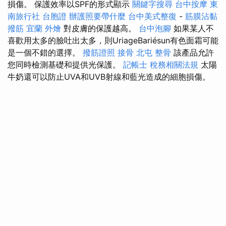
損傷。 保護效率以SPF的形式顯示
關鍵字搜尋
台中按摩
東
南旅行社 台胞證
辦護照要帶什麼
台中美式整復
-
筋膜沾黏
撥筋
宜蘭 外燴
對皮膚的保護越高。
台中泡腳
如果某人不
喜歡用太多的臉吐出太多，則UriageBariésun有色面霜可能
是一個不錯的選擇。
撥筋證照
接骨
北屯 整骨
該產品允許
您同時檢測基礎和提供光保護。
記帳士 稅務相關法規
太陽
牛奶還可以防止UVA和UVB射線和藍光造成的細胞損傷。