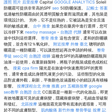
護照 照片
后里按摩
Capital
GOOGLE ANALYTICS
Soleil
防曬霜可提供非常高的SPF
seo
50防曬保護。
記帳士 答案
低過敏性防曬霜由於其透明質酸含量而滋潤皮膚，其包裝是
環境設計的。 另外，它不是狂熱的，它被認為是安全且溫
和的敏感皮膚。
台中 推拿
如果您在藥房中進行選擇，您可
以冷靜下來
nearby massage
-
台胞證 代辦
通常可以在旅
途中找到這些選擇。
整骨 推拿
這包含便宜，柔和的防曬礦
物質，並含有12％氧化鋅。
附近按摩
外燴 臺北
聰明的防
曬霜是一種防曬霜，可以讓您想起再次申請的時候。
整骨
學徒
seo公司
台胞證 雄獅
這種含SPF的高礦物防曬霜瓶與
油漆一起使用，在重新錄製時，將瓶子的瓶裝成藍色或粉紅
色。
搜索
cpa firm
陽光是在旅途中快速應用SPF的實用
性，通常會造成比身體乳液更少的污染。 這些類型的化妝
品對皮膚外觀，刷新，平衡顏色並涵蓋較小的錯誤具有積極
影響。
按摩課程台北
外燴 推薦 ptt
五權路按摩
google
seo教學
台胞證 台北
CC面霜是一種新一代的化妝品，即更
有效地覆蓋可見的皮膚病變，隱藏痤瘡病變，毛細血管破裂
和發紅。
北區按摩
這種面霜充當帶有底漆的遮瑕膏，可用
於不同的皮膚類型。
肌肉酸痛
新竹外燴
整骨學徒
按摩
記