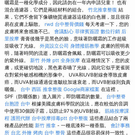
曬霜是一種化學成分，因此請勿在一年內申請兒童！ 也有
混合過濾器，它們是兩組材料的組合。
竹北推拿整復
結
果，它們不會留下像礦物質過濾器這樣的白色層，並且很容
易在皮膚上驅散。
rwd
台中整骨價錢
每天考慮一下，您的
皮膚將來會感激不已。
會議點心
菲律賓簽證
數位行銷
后
里按摩
膏膏後幾乎是黑色的臉，意味著防曬霜的工作超級
並吸收了光線。
外資設立公司
身體撥筋教學
皮膚的照明表
明，隨著時間的流逝，防曬霜會佩戴，防曬霜可以吸收更少
的紫外線。
新竹 外燴 ptt
全身按摩
在這種情況下，您的皮
膚，或更確切地說，黑色素吞嚥了光線，因此它似乎更雀斑
在對紫外敏感相機的形像中。 UVA和UVB射線會導致皮膚
癌，而UVA射線通過促進皺紋加速衰老，而UVB射線則負責
曬傷。
台中 西區 推拿整復
Google商家檔案
在這裡，
SPF（防曬係數）進入圖片，即防曬霜的數量。
台中整脊
台胞證 台中
根據美國皮膚科學院的說法，應在較低的音調
中使用30個因子霜，以防止97％的UVB射線。
筋絡按摩課
程
護照代辦
台中按摩排毒ptt
台中整復
這些產品結合了兩
種產品的性能
新竹 推拿
- 一種底漆和一種香脂。
會計事務
所 台北
外燴 烤肉
台中 整骨
這些產品很容易保持一致性，