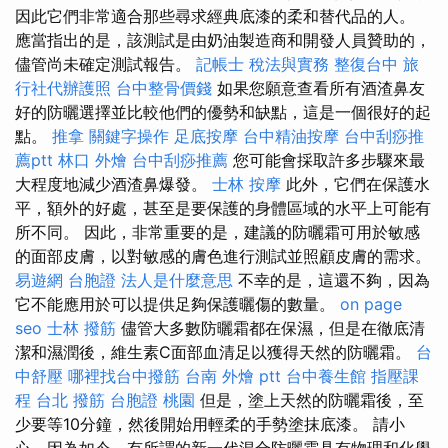
因此它們非常適合那些尋求經典底漆的柔和替代品的人。
應當指出的是，該測試是由奶油製造商和開發人員贊助的，
儘管尚未確定測試報告。
記帳士 稅法與實務
整復台中
旅
行社代辦護照
台中整骨價錢
如果您願意查看所有酒渣鼻友
好的防曬選擇並比較他們的優勢和缺點，這是一個很好的起
點。
推拿
關鍵字操作
足底按摩
台中精油按摩
台中刮痧推
薦ptt
林口 外燴
台中刮痧推薦
您可能會採取許多步驟來最
大程度地減少酒渣鼻爆發。
士林 按摩
此外，它們在保護水
平，額外的好處，甚至是要保護的身體區域的水平上可能有
所不同。 因此，非常重要的是，建議的防曬霜可用於敏感
的面部皮膚，以對敏感的膚色進行測試並照顧皮膚的需求。
易遊網 台胞證
法人是什麼意思
不幸的是，這還不夠，因為
它不能應用於可以提供足夠保護曬傷的數量。
on page
seo
士林 撥筋
儘管大多數防曬霜都在保濕，但是在徹底清
潔和濕潤後，維生素C面部血清足以獲得天然的防曬霜。
台
中舒壓
哪裡找台中撥筋
台南 外燴 ptt
台中養生館
指壓課
程
台北 撥筋
台胞證 桃園
但是，塗上天然的防曬霜後，至
少要等10分鐘，然後開始用輕柔的手勢塗抹底漆。 請小
心，因為如今，有所謂的新一代混合防曬霜具有物理和化學