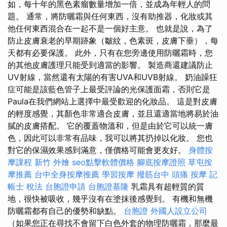
如，每十年的黑色素瘤數量增加一倍，並成為年輕人的問
題。 通常，將防曬霜與任何東西，沒有助推器，化妝或其
他任何東西混合在一起不是一個好主意。 也就是說，為了
防止皮膚衰老的早期跡象（皺紋，色素斑，皮膚下垂），每
天都有必要保護。 此外，只有在您旁邊使用防曬霜時，您
的其他皮膚護理只能受到適當的影響。 製造商還建議防止
UV射線，當然還有太陽的有害UVA和UVB射線。 奶油躁狂
症可能是該藍色管子上最受評論的光保護面霜，否則它是
Paula在我們網站上選擇中最受歡迎的化妝品。 這是對皮膚
的輕度感覺，其顏色非常適合皮膚，並且還適當地將易於油
膩的皮膚搭配。 它的覆蓋物溫和，但是由於它可以統一膚
色，因此可以非常有品味，我可以將其扔掉以化妝。 您也
對它的保濕效果感到滿意，僅價格可能會更友好。
身體按
摩課程
新竹 外燴
seo點擊軟體價格
腳底按摩證照
草屯按
摩推薦
台中全身按摩推薦
學習按摩
撥筋台中
頭痛 按摩
記
帳士 稅法
台胞證申請
台胞證基隆
乳霜具有超輕質的質
地，很快被吸收，幾乎沒有在塗抹後感覺到。 有機和無機
防曬霜都有自己的優勢和缺點。
台胞證
外國人設立公司
（如果您正在尋找不會留下白色外套的物理防曬霜，那麼最