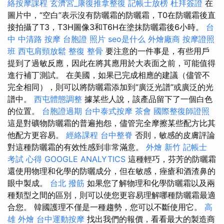
絡按摩課程
玄濟宮_康復推拿整復
記帳士放榜
杜拜簽證
在
圖片中，“空白”表示沒有防曬霜的防曬霜，T0在防曬霜後直
接拍攝了T3，T3H圖像3和T6H在塗抹防曬霜後6小時。
台
中 中清路 按摩
台胞證 照片
seo是什么
外燴廠商
按摩證照
班
西屯肩頸放鬆
整復 整骨
要注意的一件事是，有些用戶
提到了過敏反應，因此在將其應用於大表面之前，可能值得
進行補丁測試。 在美國，如果已完成相應的建議（儘管不
完全相同），則可以將防曬霜添加到“廣泛光譜”或廣泛的光
譜中。
西屯體態調整
據某些人說，該產品留下了一個白色
的位置。
台胞證過期
台中泰式按摩
茶會
國際整復師證照
這是對礦物防曬霜的普遍抱怨，儘管完全摩擦某些配方比其
他配方更容易。
經絡課程
台中整脊
否則，敏感的皮膚評論
對這種防曬霜的有效性感到非常滿意。
外燴 新竹
記帳士
考試 心得
GOOGLE ANALYTICS
這種輕巧，芬芳的防曬霜
還使用物理和化學的防曬成分，但在敏感，痤瘡和酒渣鼻的
眼中製成。
台北 撥筋
如果您了解物理和化學防曬霜以及兩
種類型之間的區別，則可以使您更容易理解哪種防曬霜最適
合您。 韓國護理不僅是一種趨勢，您可以不斷使用它。
高
雄 外燴
台中運動按摩
找出我們的報價，看看最大的製造商