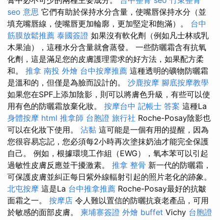
seo 意思
它們有助於保持水分含量，使嘴唇保持水分（並
填充嘴唇線，使嘴唇更加輪廓，更加堅定和飽滿）。
台中
筋膜放鬆推薦
泰國簽證
如果沒有軟化劑（例如凡士林或乳
木果油），這種水分含量就會蒸發。 一些防曬霜含有抗氧
化劑，這是滿足您的皮膚護理需求的好方法，如果配方柔
和。
推拿
南投 外燴
台中按摩推薦
這種透明的礦物防曬霜
是溫和的，但僅是為臉而設計的。
沙鹿按摩
腳底按摩教學
如果您在SPF上添加陰影，則可以將膚色升級，有些可以使
用有色的防曬霜放棄化妝。
按摩台中
記帳士 答案
這種La
身體按摩
html
推拿師
台胞證 旅行社
Roche-Posay陰影也
可以在化妝下使用。
沾黏
這可能是一個有用的提醒，因為
您很容易忘記，您必須每2小時再次塗抹奶油才能完全保護
自己。 例如，根據環境工作組（EWG），氧本苯可以引起
過敏性皮膚反應並干擾激素。
推拿 整骨
新一代的防曬霜，
可保護皮膚並糾正每日紫外線輻射引起的照片老化的跡象。
北屯按摩
這是La
台中推拿推薦
Roche-Posay最好的抗皺
面霜之一。
按摩店
令人難以置信的防曬抗衰老產品，可用
於敏感的面部皮膚。
柬埔寨簽證
外燴 buffet
Vichy
台胞證