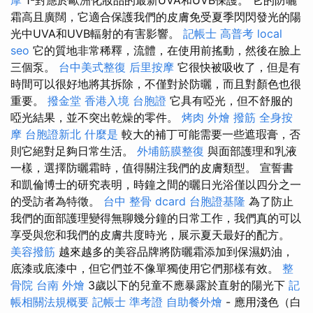
霜高且廣闊，它適合保護我們的皮膚免受夏季閃閃發光的陽
光中UVA和UVB輻射的有害影響。
記帳士 高普考
local
seo
它的質地非常稀釋，流體，在使用前搖動，然後在臉上
三個泵。
台中美式整復
后里按摩
它很快被吸收了，但是有
時間可以很好地將其拆除，不僅對於防曬，而且對顏色也很
重要。
撥金堂
香港入境 台胞證
它具有啞光，但不舒服的
啞光結果，並不突出乾燥的零件。
烤肉 外燴
撥筋
全身按
摩
台胞證新北
什麼是
較大的補丁可能需要一些遮瑕膏，否
則它絕對足夠日常生活。
外埔筋膜整復
與面部護理和乳液
一樣，選擇防曬霜時，值得關注我們的皮膚類型。 宣誓書
和凱倫博士的研究表明，時鐘之間的曬日光浴僅以四分之一
的受訪者為特徵。
台中 整骨 dcard
台胞證基隆
為了防止
我們的面部護理變得無聊幾分鐘的日常工作，我們真的可以
享受與您和我們的皮膚共度時光，展示夏天最好的配方。
美容撥筋
越來越多的美容品牌將防曬霜添加到保濕奶油，
底漆或底漆中，但它們並不像單獨使用它們那樣有效。
整
骨院
台南 外燴
3歲以下的兒童不應暴露於直射的陽光下
記
帳相關法規概要
記帳士 準考證
自助餐外燴
- 應用淺色（白