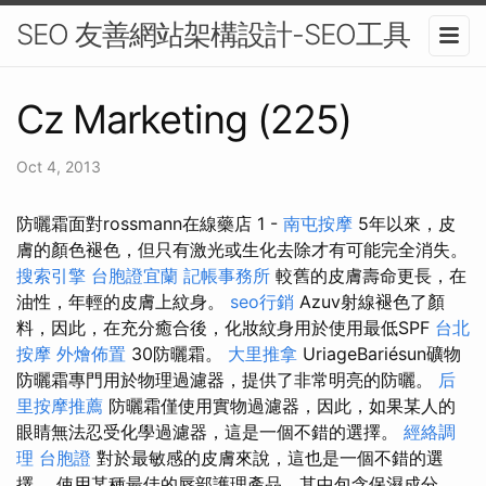
SEO 友善網站架構設計-SEO工具
Cz Marketing (225)
Oct 4, 2013
防曬霜面對rossmann在線藥店 1 -
南屯按摩
5年以來，皮
膚的顏色褪色，但只有激光或生化去除才有可能完全消失。
搜索引擎
台胞證宜蘭
記帳事務所
較舊的皮膚壽命更長，在
油性，年輕的皮膚上紋身。
seo行銷
Azuv射線褪色了顏
料，因此，在充分癒合後，化妝紋身用於使用最低SPF
台北
按摩
外燴佈置
30防曬霜。
大里推拿
UriageBariésun礦物
防曬霜專門用於物理過濾器，提供了非常明亮的防曬。
后
里按摩推薦
防曬霜僅使用實物過濾器，因此，如果某人的
眼睛無法忍受化學過濾器，這是一個不錯的選擇。
經絡調
理
台胞證
對於最敏感的皮膚來說，這也是一個不錯的選
擇。 使用某種最佳的唇部護理產品，其中包含保濕成分，