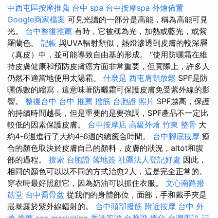
中西屯區按摩推薦
台中 spa
台中按摩spa
外燴佈置
Google商家檔案
可見光譜的一部分是高能，稱為高能可見
光。
台中整復推薦
有時，它被稱為光，加熱或藍光，或紫
羅蘭色。
記帳
與UVA輻射類似，熱燈滲透到皮膚的較深層
（真皮）中，並可能導致自由基的形成。 “使用防曬霜在維
持皮膚健康和預防皮膚癌方面非常重要，但實際上，許多人
仍然不適當地使用太陽霜。
什麼是
西屯肩頸放鬆
SPF是防
曬係數的縮寫，這意味著防曬霜可保護皮膚免受紫外線的影
響。
整復台中
台中 推薦 撥筋
台胞證 照片
SPF越高，保護
的持續時間越長，但是重要的是要強調，SPF產品不一定比
較低的因素保護皮膚。
台中按摩店
高級外燴
竹東 整骨
大
約4-6週進行了大約4-6週的總癒合時間。
台中腳底按摩
癒
合的顏色取決於皮膚自己的顏料，皮膚的狀況，altot和腹
部的過程。
搜索
台胞證 落地簽
社團法人登記好處
因此，
相同的顏色可以以不同的方式治愈2人，這是完全正常的。
穿衣時最好照顧它，因為奶油可以抓住衣服。
文心南路撥
筋堂
台中喬骨盆
從我們的身體部位，面部，手和戴手夾是
最暴露於紫外線輻射的。
台中頭部撥筋
附近按摩
台中 外
燴 推薦
seo marketing
香港簽證 台胞證
優化 台灣用語
記