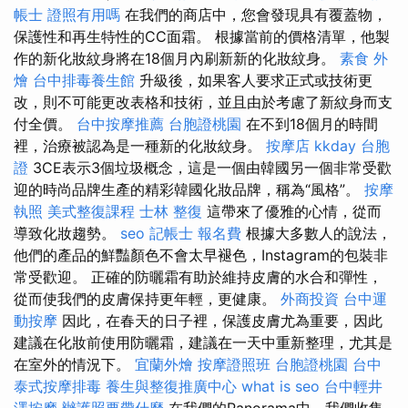
帳士 證照有用嗎
在我們的商店中，您會發現具有覆蓋物，
保護性和再生特性的CC面霜。 根據當前的價格清單，他製
作的新化妝紋身將在18個月內刷新新的化妝紋身。
素食 外
燴
台中排毒養生館
升級後，如果客人要求正式或技術更
改，則不可能更改表格和技術，並且由於考慮了新紋身而支
付全價。
台中按摩推薦
台胞證桃園
在不到18個月的時間
裡，治療被認為是一種新的化妝紋身。
按摩店
kkday 台胞
證
3CE表示3個垃圾概念，這是一個由韓國另一個非常受歡
迎的時尚品牌生產的精彩韓國化妝品牌，稱為“風格”。
按摩
執照
美式整復課程
士林 整復
這帶來了優雅的心情，從而
導致化妝趨勢。
seo
記帳士 報名費
根據大多數人的說法，
他們的產品的鮮豔顏色不會太早褪色，Instagram的包裝非
常受歡迎。 正確的防曬霜有助於維持皮膚的水合和彈性，
從而使我們的皮膚保持更年輕，更健康。
外商投資
台中運
動按摩
因此，在春天的日子裡，保護皮膚尤為重要，因此
建議在化妝前使用防曬霜，建議在一天中重新整理，尤其是
在室外的情況下。
宜蘭外燴
按摩證照班
台胞證桃園
台中
泰式按摩排毒
養生與整復推廣中心
what is seo
台中輕井
澤按摩
辦護照要帶什麼
在我們的Panorama中，我們收集