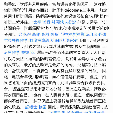
和香氣，對羥基苯甲酸酯，當然還有化學防曬霜。 這種礦
物防曬霜設計用於在面部，脖子和décolleté上使用。 無論
使用什麼防曬霜，防曬霜中的紫外線過濾器都會“立即”操作
並防止紫外線。
太平 整骨
社團法人登記
但是，需要一段
時間的是，防曬霜配方“均勻地”和使皮膚穩定的膜層“均勻地
分佈”。
台胞證 高雄
高雄 外燴
台中推拿推薦
buffet 外燴
竹東整復推拿
腳底按摩證照
網路行銷公司
因此，最好等待
8-15分鐘，然後才能化妝或以其他方式“觸及”到您的臉上。
后里推拿
整復
ssl
曬日光浴是酒渣鼻的常見原因，因此您
可以每天防止適當的防曬霜發紅。 對於那些尋求香水產品
的人來說，最好的抗粉末是最好的抗磨。 防曬霜可防止燃
燒，舒緩皮膚，平衡膚色，並具有新鮮且整潔的外觀。 因
此，建議全年使用防曬霜，而不僅僅是在夏季。 但是，如
果您通過上面的鏈接購買東西，則可以獲得合作夥伴委員
會。 產品還可以用水更好地分解，因此在洗澡後，請務必
再次應用自己。 也有一些人購買大管，但在一個或兩個季
節內不使用它。 臉部保護主要基於選擇和系統地使用正確
的化妝品。
記帳士 接案
因此，我們能夠防止皺紋發育，皮
膚下垂以及上面的變色。
按摩教學
推拿價格
台胞證申請