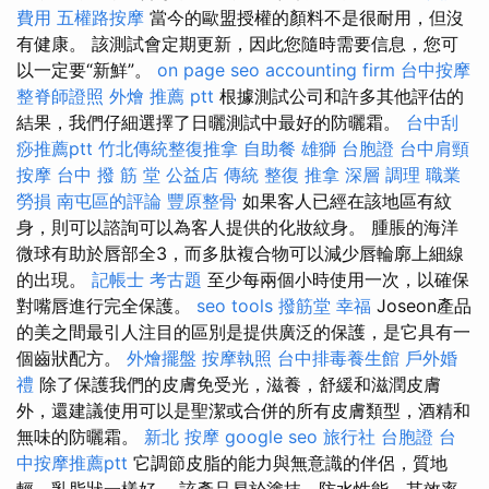
費用
五權路按摩
當今的歐盟授權的顏料不是很耐用，但沒
有健康。 該測試會定期更新，因此您隨時需要信息，您可
以一定要“新鮮”。
on page seo
accounting firm
台中按摩
整脊師證照
外燴 推薦 ptt
根據測試公司和許多其他評估的
結果，我們仔細選擇了日曬測試中最好的防曬霜。
台中刮
痧推薦ptt
竹北傳統整復推拿
自助餐
雄獅 台胞證
台中肩頸
按摩
台中 撥 筋 堂 公益店 傳統 整復 推拿 深層 調理 職業
勞損 南屯區的評論
豐原整骨
如果客人已經在該地區有紋
身，則可以諮詢可以為客人提供的化妝紋身。 腫脹的海洋
微球有助於唇部全3，而多肽複合物可以減少唇輪廓上細線
的出現。
記帳士 考古題
至少每兩個小時使用一次，以確保
對嘴唇進行完全保護。
seo tools
撥筋堂 幸福
Joseon產品
的美之間最引人注目的區別是提供廣泛的保護，是它具有一
個齒狀配方。
外燴擺盤
按摩執照
台中排毒養生館
戶外婚
禮
除了保護我們的皮膚免受光，滋養，舒緩和滋潤皮膚
外，還建議使用可以是聖潔或合併的所有皮膚類型，酒精和
無味的防曬霜。
新北 按摩
google seo
旅行社 台胞證
台
中按摩推薦ptt
它調節皮脂的能力與無意識的伴侶，質地
輕，乳脂狀一樣好。 該產品易於塗抹，防水性能，其效率