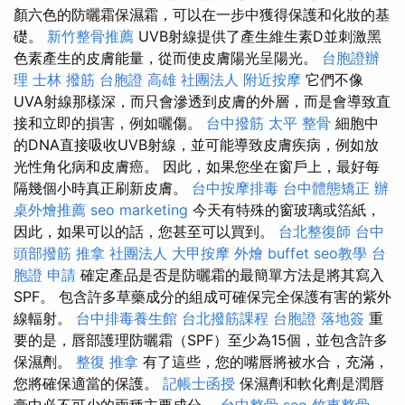
顏六色的防曬霜保濕霜，可以在一步中獲得保護和化妝的基
礎。
新竹整骨推薦
UVB射線提供了產生維生素D並刺激黑
色素產生的皮膚能量，從而使皮膚陽光呈陽光。
台胞證辦
理
士林 撥筋
台胞證 高雄
社團法人
附近按摩
它們不像
UVA射線那樣深，而只會滲透到皮膚的外層，而是會導致直
接和立即的損害，例如曬傷。
台中撥筋
太平 整骨
細胞中
的DNA直接吸收UVB射線，並可能導致皮膚疾病，例如放
光性角化病和皮膚癌。 因此，如果您坐在窗戶上，最好每
隔幾個小時真正刷新皮膚。
台中按摩排毒
台中體態矯正
辦
桌外燴推薦
seo marketing
今天有特殊的窗玻璃或箔紙，
因此，如果可以的話，您甚至可以買到。
台北整復師
台中
頭部撥筋
推拿
社團法人
大甲按摩
外燴 buffet
seo教學
台
胞證 申請
確定產品是否是防曬霜的最簡單方法是將其寫入
SPF。 包含許多草藥成分的組成可確保完全保護有害的紫外
線輻射。
台中排毒養生館
台北撥筋課程
台胞證 落地簽
重
要的是，唇部護理防曬霜（SPF）至少為15個，並包含許多
保濕劑。
整復 推拿
有了這些，您的嘴唇將被水合，充滿，
您將確保適當的保護。
記帳士函授
保濕劑和軟化劑是潤唇
膏中必不可少的兩種主要成分。
台中整骨
seo
竹東整骨