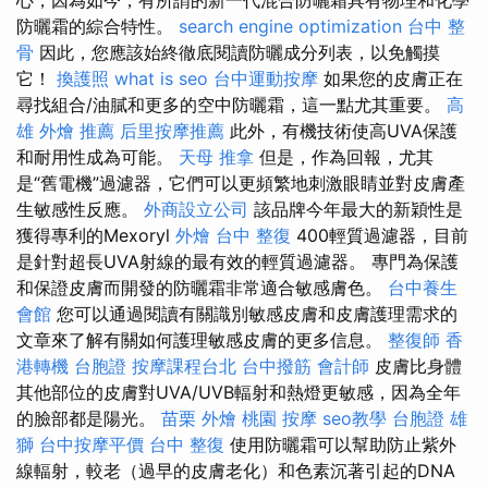
防曬霜的綜合特性。
search engine optimization
台中 整
骨
因此，您應該始終徹底閱讀防曬成分列表，以免觸摸
它！
換護照
what is seo
台中運動按摩
如果您的皮膚正在
尋找組合/油膩和更多的空中防曬霜，這一點尤其重要。
高
雄 外燴 推薦
后里按摩推薦
此外，有機技術使高UVA保護
和耐用性成為可能。
天母 推拿
但是，作為回報，尤其
是“舊電機”過濾器，它們可以更頻繁地刺激眼睛並對皮膚產
生敏感性反應。
外商設立公司
該品牌今年最大的新穎性是
獲得專利的Mexoryl
外燴
台中 整復
400輕質過濾器，目前
是針對超長UVA射線的最有效的輕質過濾器。 專門為保護
和保證皮膚而開發的防曬霜非常適合敏感膚色。
台中養生
會館
您可以通過閱讀有關識別敏感皮膚和皮膚護理需求的
文章來了解有關如何護理敏感皮膚的更多信息。
整復師
香
港轉機 台胞證
按摩課程台北
台中撥筋
會計師
皮膚比身體
其他部位的皮膚對UVA/UVB輻射和熱燈更敏感，因為全年
的臉部都是陽光。
苗栗 外燴
桃園 按摩
seo教學
台胞證 雄
獅
台中按摩平價
台中 整復
使用防曬霜可以幫助防止紫外
線輻射，較老（過早的皮膚老化）和色素沉著引起的DNA