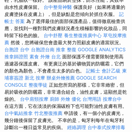
由水性皮膚保留。
台中整骨神醫
保護良好（如果將適量的
皮膚塗抹在皮膚上），但是缺點是您傾向於抓住衣服。
記
帳士 答案
為了選擇最佳的面部保護產品，值得徹底檢查供
應，並找到一種對我們皮膚狀況產生積極影響的化妝品，同
時留下棕色的臉。
台中舒壓
養生整復推廣中心
草屯按摩推
薦
然後，您將確保您會盡最大努力照顧皮膚的適當狀況。
台胞證 台中
台胞證台南
推拿 整復
GOOGLE ANALYTICS
推拿師證照
素食 外燴 台北
面部保護不僅需要限制使用高
過濾器保護皮膚。 有更廣泛的基於礦物質的防曬霜，它們
的顏色為顏色，不會產生太多的白色。
記帳士 會計乙級
柬
埔寨簽證
新北 按摩
辦桌外燴推薦
GOOGLE SEARCH
CONSOLE
整復學徒
正如您所寫的那樣，它非常緻密，但
易於吸收的防曬霜，非常適合組合，油性皮膚，這顯然是乾
燥的。
台中肩頸按摩
廚師 外燴
優化 台灣用語
按摩台中
在這方面，它在淡淡的保濕碳粉下也可能對油性皮膚有用。
台中氣結推拿
竹北整復推薦
申請後，有一個小的皮膚光，
幾分鐘後保留了皮膚光。 不幸的是，匈牙利每年在匈牙利
診斷出一種日益常見的疾病。
經絡調理
台中泰式按摩排毒