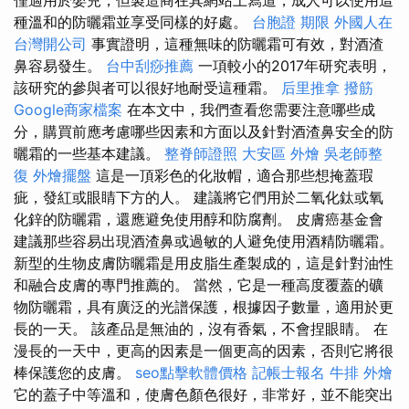
種溫和的防曬霜並享受同樣的好處。
台胞證 期限
外國人在
台灣開公司
事實證明，這種無味的防曬霜可有效，對酒渣
鼻容易發生。
台中刮痧推薦
一項較小的2017年研究表明，
該研究的參與者可以很好地耐受這種霜。
后里推拿
撥筋
Google商家檔案
在本文中，我們查看您需要注意哪些成
分，購買前應考慮哪些因素和方面以及針對酒渣鼻安全的防
曬霜的一些基本建議。
整脊師證照
大安區 外燴
吳老師整
復
外燴擺盤
這是一頂彩色的化妝帽，適合那些想掩蓋瑕
疵，發紅或眼睛下方的人。 建議將它們用於二氧化鈦或氧
化鋅的防曬霜，還應避免使用醇和防腐劑。 皮膚癌基金會
建議那些容易出現酒渣鼻或過敏的人避免使用酒精防曬霜。
新型的生物皮膚防曬霜是用皮脂生產製成的，這是針對油性
和融合皮膚的專門推薦的。 當然，它是一種高度覆蓋的礦
物防曬霜，具有廣泛的光譜保護，根據因子數量，適用於更
長的一天。 該產品是無油的，沒有香氣，不會捏眼睛。 在
漫長的一天中，更高的因素是一個更高的因素，否則它將很
棒保護您的皮膚。
seo點擊軟體價格
記帳士報名
牛排 外燴
它的蓋子中等溫和，使膚色顏色很好，非常好，並不能突出