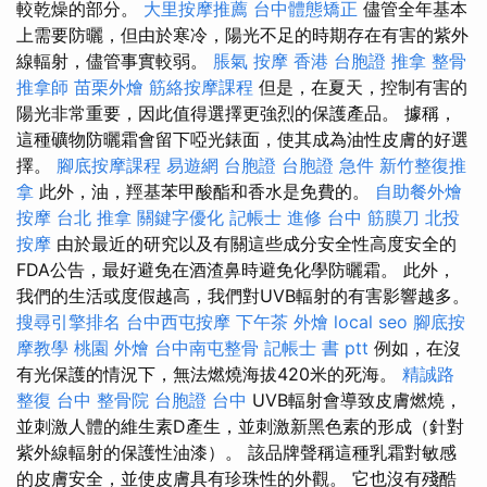
較乾燥的部分。
大里按摩推薦
台中體態矯正
儘管全年基本
上需要防曬，但由於寒冷，陽光不足的時期存在有害的紫外
線輻射，儘管事實較弱。
脹氣 按摩
香港 台胞證
推拿 整骨
推拿師
苗栗外燴
筋絡按摩課程
但是，在夏天，控制有害的
陽光非常重要，因此值得選擇更強烈的保護產品。 據稱，
這種礦物防曬霜會留下啞光錶面，使其成為油性皮膚的好選
擇。
腳底按摩課程
易遊網 台胞證
台胞證 急件
新竹整復推
拿
此外，油，羥基苯甲酸酯和香水是免費的。
自助餐外燴
按摩
台北 推拿
關鍵字優化
記帳士 進修
台中 筋膜刀
北投
按摩
由於最近的研究以及有關這些成分安全性高度安全的
FDA公告，最好避免在酒渣鼻時避免化學防曬霜。 此外，
我們的生活或度假越高，我們對UVB輻射的有害影響越多。
搜尋引擎排名
台中西屯按摩
下午茶 外燴
local seo
腳底按
摩教學
桃園 外燴
台中南屯整骨
記帳士 書 ptt
例如，在沒
有光保護的情況下，無法燃燒海拔420米的死海。
精誠路
整復 台中
整骨院
台胞證 台中
UVB輻射會導致皮膚燃燒，
並刺激人體的維生素D產生，並刺激新黑色素的形成（針對
紫外線輻射的保護性油漆）。 該品牌聲稱這種乳霜對敏感
的皮膚安全，並使皮膚具有珍珠性的外觀。 它也沒有殘酷