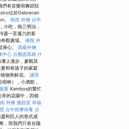
我們有音樂和舞蹈狂
tro位於Debrecen
ion。
南投 外燴
台中
，小吃，熱三明治，
待週一至週六的客
的奇觀廣場。
南投 外
放鬆身心。
高級外燴
廣中心
台胞證高雄
什
海灘上漫步，參觀其
夫妻和有孩子的家庭
海植物和鮮花。
護照
松樹林），小酒館，
 接案
Kambos的繁忙
在井的花園中，四個
肉 外燴
撥筋堂 幸福
照
台中按摩排毒
台
精靈和巨人的形式成
果，而我們只有在陽