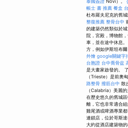
泰國簽證
Novi）。
帳士 書 推薦
餐盒
杜布羅夫尼克的舊城
整復推薦
整骨台中
前
的建築仍然類似於
院，宮殿，博物館，
車，並在途中休息。
方，例如伊斯坦布爾
外燴
google關鍵字
台胞證
台中喬骨盆
是大畫家啟發的。 
（Trieste）是
路整骨
撥筋台中
散
（Calabria）美麗
在歷史悠久的舊城區
離，它也非常適合組織
雞尾酒或啤酒專業都
連鎖店，位於哥斯達黎
大約從酒店建築物的樓梯上靠