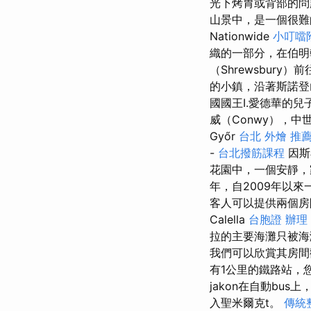
光下烤胃或背部的問題
山景中，是一個很難的
Nationwide
小叮噹
織的一部分，在伯
（Shrewsbury
的小鎮，沿著斯諾
國國王I.愛德華的
威（Conwy），中
Győr
台北 外燴 推
-
台北撥筋課程
因斯
花園中，一個安靜，
年，自2009年以
客人可以提供兩個房
Calella
台胞證 辦理
拉的主要海灘只被
我們可以欣賞其房
有1公里的鐵路站，
jakon在自動bus
入聖米爾克t。
傳統