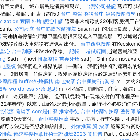
的巨大戲劇，城市居民是演員和觀眾。
台灣公司登記
觀眾可以
小酒館，餐館，商店（約150
台中 整骨
整復台中
經絡按摩教學
mization
宜蘭 外燴
護照申請
這家非常精緻的220間客房酒店
anta
公司設立
台中筋膜放鬆推薦
Susanna）的沿海長廊，
薦
高速軌道停靠站距離巴塞羅那很容易進入巴塞羅那，可以通過
午6點從南部火車站從布達佩斯出發。
台中西屯按摩
在Kecskem
議點心
台中刮痧
-Röszke路線。
記帳士 考試範圍
越過塞爾維亞，
ing
Sad）（novi
推拿整復
苗栗外燴
sad）-Chimčak-nova
南屯整復
當我們進入邊界的黑山一側時，我們很快將到達著名的塔
）。 3個房間，11個房間，親愛的家庭房屋位於定居點的安靜部分。 o
按摩課程
buffet外燴價格
南屯按摩
台中楓樹6街喬骨
m，大約3
按摩
wordpress
外燴 意思
m（小酒館，咖啡館，商店，餐館）
le Meaviglie（奇蹟畫廊）組織。 您可以從我們在現場支付的可選程
022年春季）以來，由於缺乏最少的數量，旅行社不必取消任何小
照代辦
關鍵字
com是什麼
推拿學徒
台中 中清路 按摩
整骨師
出發前30天支付。
台中整復推薦
事故，疾病，行李保險，可選計
都可以決定是否想參加該計劃。
外燴推薦
腳 按摩
認識安特衛彭
骨推薦
傳統整復推拿技術士證照班2023
筋師傅
Part，Cast