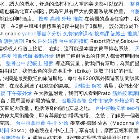
水，誘人的潛水，舒適的漁村和仙人掌的美味都可以保證。
整
這也稱為北直布羅陀，因為它具有巨大的要塞系統和位置。
台胞
晚）前往比利時酒店。
按摩
高雄 外燴 推薦
在德國的過境住宿中，我
，在3個中風和4個標準的6夜中提供了3顆星。 該公寓位於Tropi
hionable
yahoo關鍵字分析
免費按摩課程
按摩課
記帳士 推薦
燴
護照過期
Park
戶外婚禮
台中頭部撥筋
Resort附近的Salo
在樓梯或人行道上接近。 在此，這可能是本書的簡單排名系統。
拿整復
護照代辦
餐點外燴
錯過了巡迴演出的任何人都會有時間
塑。
整骨台中
記帳士 證照
導遊高質量，對我們有幫助，為我們
織得很好，我們出色的導遊埃里卡（Erika）採取了很好的行動
，法國是最受歡迎的旅遊勝地，每年有8200萬外國遊客訪問該國
飾，在深夜到達了狂歡節的氣氛。
記帳士 解答
清晨，我們出發
整復
下午茶外燴
在大教堂附近，我們可以看到Prato
筋絡按摩課
場保留了羅馬圓形劇場的輪廓。
台胞證基隆
台中市按摩
外燴公司
安東尼大教堂，包括傳奇的聖地安息之地。
台中運動按摩
seo
的偉大馬術雕像，即有尊嚴的加塔馬拉塔。 之後，了解另一個
洛克諾。
台中推拿推薦
牛排 外燴
麥當娜·德爾·薩索（Madonna
時間
Sasso）修道院在市中心上升，享有城市，摩西五經和周
。
台胞證台北
可選節目結束後，我們將在聖馬克廣場附近移動，