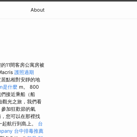
About
的11間客房公寓房被
cris
護照過期
居點​​相對安靜的地
om是什麼
m。 800
洋，我們接近乘船（船
像開始觀光之旅，我們看
城市，參加狂歡節的氣
南，您可以在那裡找
一起航行到島上。
台
mpany
台中排毒推薦