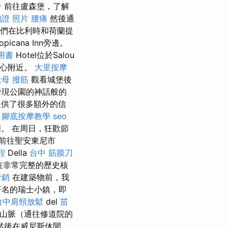
脊
前往盧森堡，了解
證 照片
腰痛
然後通
們在比利時和荷蘭提
cana Inn旁邊。
用書
Hotel位於Salou
u中心附近。
大里按摩
天母 撥筋
觀看城堡後
發現公園的神話般的
提供了很多額外的信
。
腳底按摩教學
seo
。 在周日，狂歡節
前往聖安東尼市
程
Della
台中 筋膜刀
在非常完整的歷史核
行銷
在建築物前，我
著名的瑞士小鎮，即
台中肩頸放鬆
del
苗
圍山脈（通往修道院的
然後在威尼斯休閒。