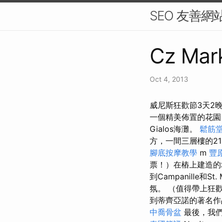
SEO 友善網
Cz Mark
Oct 4, 2013
威尼斯狂歡節3天2晚
一個精美佈置的花
Gialos海灘。
鬆筋
方，一間三層樓的2
腳底按摩教學
m
豐
票！）在樁上建造的城市
到Campanille和
氛。 （值得帶上狂
到蒂齊亞諾的著名作
中喬骨盆
最後，我們