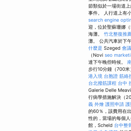
節類似於一場街道上
事件。 人行道上有
search engine opti
迎，位於聖蘇珊娜（S
海灘。
竹北整復推
灘。 公共汽車於下
什麼是
Szeged
會
（Novi
seo market
達下午晚些時候。
步行10分鐘（700米
港入境 台胞證
筋絡
台北撥筋課程
台中 
Galerie Del
行病學措施解決（2
義 外燴
護照申請
護
的60％，該費用在
性的，當場的每個人
館，Scheld
台中整