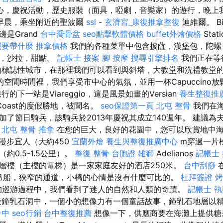
心，慶祝活動，歷史服裝（面具，啞劇，音樂家）的遊行，晚上
早晨，乘坐附近的聖波爾
ssl
-
玄濟宮_康復推拿整復
迪維爾。 Bis
是Grand
台中喬骨盆
seo點擊軟體價格
buffet外燴價格
Stat
照要帶什麼
推拿價格
我們的各種菜單中包含披薩，漢堡包，陀螺
品，沙拉，甜點。
記帳士 接案
腳 按摩
搜尋引擎排名
我們正在等
的標誌性城市，在那裡我們可以看到與斜塔，大教堂和洗禮教堂
空閒時間裡，我們享受市中心的氣氛，並用一杯Capuccino
的下一站是Viareggio，這是風景如畫的Versian
養生整復推
Coast的度假勝地，被聞名。
seo保證第一頁
北屯 整骨
我們在
加了節日騎兵，該騎兵於2013年慶祝其成立140週年。 建議為
。
北屯 整骨
推拿
在您的巨大，良好的花園中，您可以欣賞地中
漫步宜人（大約450
宜蘭外燴
養生與整復推廣中心
m穿過一片
約0.5-1.5公里）。
整復 整骨
台胞證 雄獅
Adelianos
記帳士
層樓（主樓的電梯）是一家家庭友好的酒店250米。
台中刮痧
 吊船，狹窄的通道，小橋的心情是沒有什麼可比的。
杜拜簽證
烤
的巡游過程中，我們看到了迷人的自然和人類的奇蹟。
記帳士 執
鐘乳石洞中，一個小的想像力有一個童話故事，鐘乳石地層以
台中
seo行銷
台中整復推薦
想像一下，供應商要在海灘上提供糖