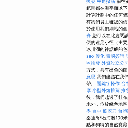
換發
牛角撥筋
前往荷
範圍都在海平面以下
計算計劃中的任何錯
有我們員工確認的價
於使用我們網站的個
脊
您可以在此處閱
便的遠足小徑（主要
冰川湖的神話般的色
seo 優化
泰國簽證
照換發
外資設立公
方式，具有出色的
意思
我們建議在我們
帶。
關鍵字操作
台
摩
小型外燴推薦
推
後，我們越過了杜布
米外，位於綠色地區Z
學
台中 筋膜刀
台胞
桑迪/卵石海灘100米
點和獨特的自然寶