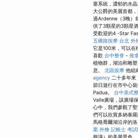
塞系統，濃郁的水晶
大公爵的美麗首都，
過Ardenne（3
供了3顆星的3顆星酒店
受歡迎的4 -Star Fas
五權路按摩
台北 外
它是100米，可以
喜歡
台中整脊
-
推
植物群，湖泊和雕
息。
北區按摩
他組
agency
二十多年來
節日遊行在市中心裝
Padua。
台中美式
Valle廣場，該廣
心中，我們參觀了聖
們可以欣賞多納泰羅
馬格喬爾湖沿岸的
栗 外燴
記帳士 考試
擬議）的美麗景色