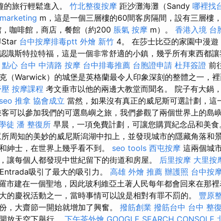
分鐘的旅行輕鬆進入。
竹北整復按摩
距沙灘海灘（Sandy
哪裡找
 marketing
m，這是一個三層樓的60間客房隔間，設有三層樓
，咖啡館，商店，餐館（約200
脹氣 按摩
m）。
香港入境 台
Star
台中按摩排毒ptt
外燴 新竹
4。 在莎士比亞的家園中漫遊
認識斯特拉特福，這是一個非常舒適的小鎮，幾乎所有東西都讓
 點心
台中 中清路 按摩
台中排毒推薦
台胞證申請
杜拜簽證
前
沃里克（Warwick）的城堡是英格蘭最令人印象深刻的整體之一，
舒壓
按摩課程
考文垂市以他的兩邊大教堂而聞名。 院子有大鍋
 seo
推拿
協會成立
當然，如果沒有真正的威尼斯可選計劃，這
客可以參加我們的可選島嶼之旅，我們參觀了兩個世界上的島嶼Bur
學徒
潘 整復所
早晨，一項免費計劃，可讓您購買紀念品和美
所周知的美妙的威尼斯潟湖中扣上，並發現城市的隱藏角落和景
和紳士，在世界上幾乎看不到。
seo tools
西屯按摩
這兩個城市
，讓每個人都發現中世紀留下的街道和房屋。
后里按摩
大里按
Entrada吸引了最大的吸引力。
高雄 外燴 推薦
辦護照
台中按
羅市建在一個聖地，因此玻利維亞土著人民每年都會回來在那裡
大的慶祝活動之一，當時事情可以說是相對有罪不罰的。
豐原
份，大齋節一開始就增加了興奮。
撥筋創業
撥筋台中
台中 整
的開放天空下舉行。
下午茶外燴
GOOGLE SEARCH CONSOLE