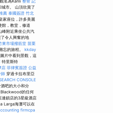
名為Kanli
整骨
記
和城市。 山頂欣賞了
 推薦
泰國簽證
竹北
皇家座位，許多美麗
使館，教堂，修道
山峰附近乘坐公共汽
觀了令人興奮的地
竹東市場撥筋堂
苗栗
難忘的旅程。
kkday
圖片中看到景觀，這
字
特里斯特
摩店
菲律賓簽證
公益
骨師
穿過卡拉布里亞
SEARCH CONSOLE
於酒吧的大小和分
ackwood的任何
店連鎖店的3星級酒店
Larga海灘可以在
accounting firmcpa