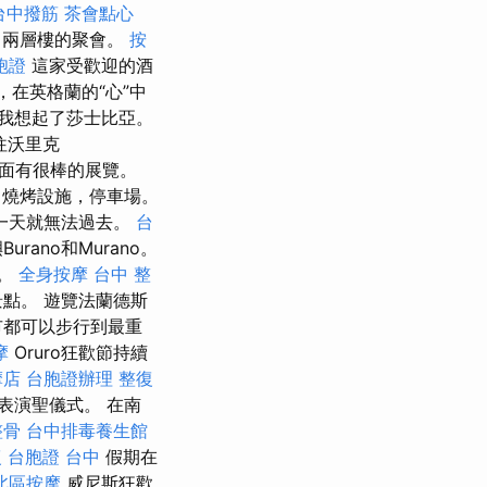
台中撥筋
茶會點心
，兩層樓的聚會。
按
胞證
這家受歡迎的酒
，在英格蘭的“心”中
我想起了莎士比亞。
往沃里克
裡面有很棒的展覽。
，燒烤設施，停車場。
一天就無法過去。
台
ano和Murano。
食。
全身按摩
台中 整
點。 遊覽法蘭德斯
都可以步行到最重
摩
Oruro狂歡節持續
摩店
台胞證辦理
整復
表演聖儀式。 在南
整骨
台中排毒養生館
復
台胞證 台中
假期在
北區按摩
威尼斯狂歡