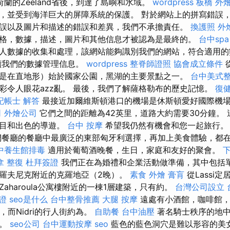
蘭的Zeeland省後，到達了島嶼和水域。
wordpress
板橋 外
，並受到海洋巨大的屏障系統的保護。 對於網站上的拼寫錯誤
誤以及圖片和描述的錯誤和差異，我們不承擔責任。
換護照
外
格，數據，描述，圖片和其他信息才被認為是最終的。
台中spa
人數據的收集和處理，該網站能夠識別我們的網站，符合適用
讀我們的數據管理信息。
wordpress
整脊師證照
協會成立條件
是在直地形）始於國家公園，黑湖的主要景點之一。
台中美式
彩令人眼花azz亂。 最後，我們了解薩格勒布的歷史記憶。
復
記帳士 解答
最接近加爾維斯頓港口的機場是休斯頓愛好國際機
司
外燴公司
它們之間的距離為42英里，道路大約需要30分鐘。
節目和出色的導遊。
台中 按摩
希望我仍然有機會和您一起旅行
餐廳的餐廳中最廣泛的東部匈牙利選擇，再加上美食體驗，都在De
中養生館排毒
適用於葡萄酒晚餐，生日，家庭和友好的聚會。
拿 整復
杜拜簽證
我們正在為婚禮和企業活動做準備，其中包括單
羅夫尼克附近的克羅地亞（2晚）。
素食 外燴
膏肓
從Lassi
aharoula公寓樓附近的一棟1層建築，只有約。
台灣公司設立
證
seo是什么
台中整骨推薦
大腿 按摩
遠處有小酒館，咖啡館，
，而Nidri的行人街約為。
自助餐
台中油壓
著名騎士秩序的地中
藏。
seo公司
台中運動按摩
seo
藍色的藍色洞穴是難以形容的美