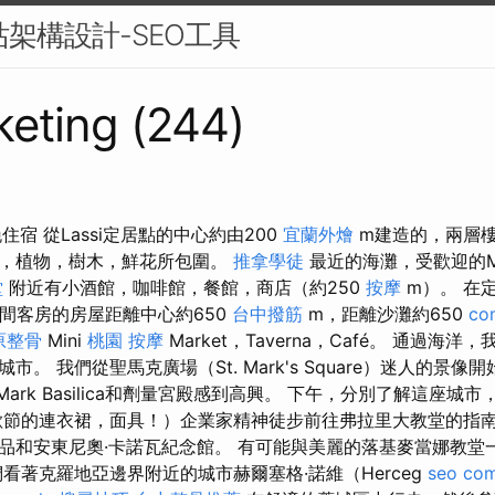
站架構設計-SEO工具
eting (244)
住宿 從Lassi定居點的中心約由200
宜蘭外燴
m建造的，兩層樓
園，植物，樹木，鮮花所包圍。
推拿學徒
最近的海灘，受歡迎的Ma
堂
附近有小酒館，咖啡館，餐館，商店（約250
按摩
m）。 在定
1間客房的房屋距離中心約650
台中撥筋
m，距離沙灘約650
c
原整骨
Mini
桃園 按摩
Market，Taverna，Café。 通過海
。 我們從聖馬克廣場（St. Mark's Square）迷人的景
St. Mark Ba​​silica和劑量宮殿感到高興。 下午，分別了解這座
歡節的連衣裙，面具！）企業家精神徒步前往弗拉里大教堂的指
品和安東尼奧·卡諾瓦紀念館。 有可能與美麗的落基麥當娜教堂
看著克羅地亞邊界附近的城市赫爾塞格·諾維（Herceg
seo co