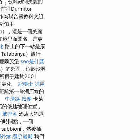
的峽谷，被雕刻到美麗的
Durmitor
作為聯合國教科文組
斯伯里
fon），這是一個美麗
在這里而聞名，是英
化
路上的下一站是康
tabánya）旅行-
薩爾茨堡
seo是什麼
en）的郊區，位於沙灘
所房子建於2001
和美化。
記帳士 試題
店距離第一條酒店線的
里。
中清路 按摩
卡萊
店的優越地理位置，
引擎排名
酒店大約還
的時間點，一個
sabbioni，然後插
蘭外燴
護照過期
我們