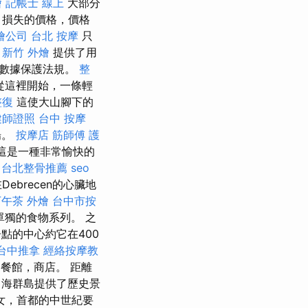
燴
記帳士 線上
大部分
，損失的價格，價格
燴公司
台北 按摩
只
新竹 外燴
提供了用
的數據保護法規。
整
從這裡開始，一條輕
整復
這使大山腳下的
健師證照
台中 按摩
場。
按摩店
筋師傅
護
 這是一種非常愉快的
。
台北整骨推薦
seo
brecen的心臟地
下午茶 外燴
台中市按
獨的食物系列。 之
定居點的中心約它在400
台中推拿
經絡按摩教
餐館，商店。 距離
海群島提供了歷史景
女，首都的中世紀要