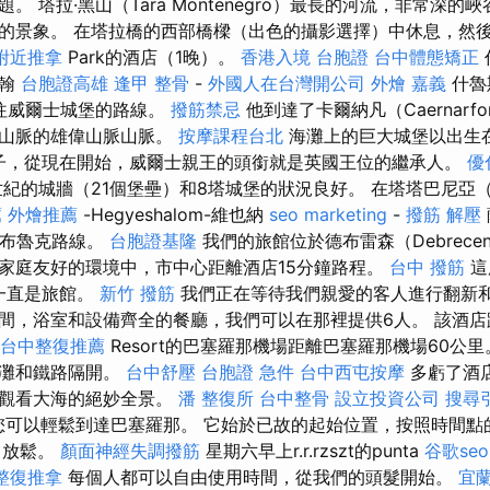
。 塔拉·黑山（Tara Montenegro）最長的河流，非常深
景象。 在塔拉橋的西部橋樑（出色的攝影選擇）中休息，然後前往
附近推拿
Park的酒店（1晚）。
香港入境 台胞證
台中體態矯正
明翰
台胞證高雄
逢甲 整骨
-
外國人在台灣開公司
外燴 嘉義
什魯
）前往威爾士城堡的路線。
撥筋禁忌
他到達了卡爾納凡（Caernar
登山脈的雄偉山脈山脈。
按摩課程台北
海灘上的巨大城堡以出生
兒子，從現在開始，威爾士親王的頭銜就是英國王位的繼承人。
優
世紀的城牆（21個堡壘）和8塔城堡的狀況良好。 在塔塔巴尼亞（Ta
薦
外燴推薦
-Hegyeshalom-維也納
seo marketing
-
撥筋 解壓
布魯克路線。
台胞證基隆
我們的旅館位於德布雷森（Debrec
家庭友好的環境中，市中心距離酒店15分鐘路程。
台中 撥筋
這
來一直是旅館。
新竹 撥筋
我們正在等待我們親愛的客人進行翻新
間，浴室和設備齊全的餐廳，我們可以在那裡提供6人。 該酒
台中整復推薦
Resort的巴塞羅那機場距離巴塞羅那機場60公
海灘和鐵路隔開。
台中舒壓
台胞證 急件
台中西屯按摩
多虧了酒
間觀看大海的絕妙全景。
潘 整復所
台中整骨
設立投資公司
搜尋
您可以輕鬆到達巴塞羅那。 它始於已故的起始位置，按照時間點
上，放鬆。
顏面神經失調撥筋
星期六早上r.r.rzszt的punta
谷歌seo
整復推拿
每個人都可以自由使用時間，從我們的頭髮開始。
宜