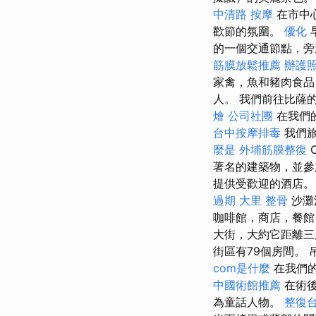
中清路 按摩
在市中
歡節的氛圍。
優化
的一個交通節點，旁邊
筋膜放鬆推薦
辦護
家禽，魚和豬肉食
人。 我們前往比薩
燴
公司社團
在我們的
台中按摩排毒
我們旅行
麼是
外埔筋膜整復
著名的建築物，並參
提供受歡迎的酒店
過期
大里 整骨
沙灘
咖啡館，商店，餐館（
大街，大約它距離三
街區有79個房間。
com是什麼
在我們
中國術館推薦
在術後
為童話人物。
整復