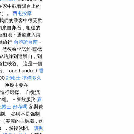
在家中觀看陽台上的
m）。
西屯按摩
在我們的乘客中很受歡
大約來自卵石，粗糙的
台階地下通道進入海
ét旅行
台胞證台南
-
然後乘坐諾維·薩德
varoš路線到達黑山，到
拉峽谷。 這是一個
ne hundred
香
00
記帳士 準備多久
。 晚餐主要在
序中進行選擇。 自從流
組。 - 餐飲服務
嘉
記帳士 好考嗎
參與費
劃。 參與不是強制
（美麗的主廣場，肉
le等），然後休閒。
護照