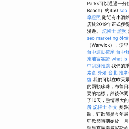
Parks可以通過一
Beach）約450
seo
摩證照
附近有小酒館
店於2019年正式獲得
漫遊。
記帳士 證照
seo marketing
外燴
（Warwick），
台中運動按摩
台中
柬埔寨簽證
what is
中刮痧推薦
我們的乘
素食 外燴 台北
推拿
復
我們可以在昨天眾
的兩顆珍珠，布魯日
要的地標，然後休閒
了10天，熱情最大的
所
記帳士 作文
奧魯
歐，狂歡節是今年最
狂歡節時期始於一月
聖馬克廣場威尼斯