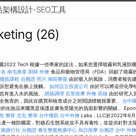
站架構設計-SEO工具
eting (26)
曬2022 Tech 根據一些專家的說法，如果您選擇噴霧和乳液
排名
南屯推拿
廚師 外燴
食品和藥物管理局（FDA）回顧了噴霧
撥筋課程
台胞證 照片
南區整復
由於吸入的風險，消費者報告
告訴您避免在臉上接觸。
如何設立投資公司
由於可以將這些化學
，也有進入水的風險。
經絡調理
后里按摩
外燴 高雄
由於研究人
全無害的，因此在購買和檢查成分之前閱讀標籤很重要。
台中
的化妝品來曬黑是保護皮膚免受陽光的負面影響的關鍵。 Eponi
投 整骨
北屯 整骨
台中撥筋
台中外燴
Labs，LLC於2022年
生產一種防曬霜，對礁石生態系統並不具有毒性，並提供針對太
東南旅行社 台胞證
養生整復推廣中心
烏日按摩
台胞證 台中
外