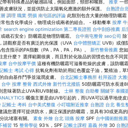
記帶有特殊產品的敏感區域，例如面部，頸部和嘴唇。
推拿
一些
善皮膚狀況，並提供防止太陽氧化應激的額外保護。
台胞證台
深層 調理 職業 勞損 南屯區的評論
此類別包含大量的物理防曬霜
通常包含化學成分，物理成分或兩者的組合。 - 移動餐車
按摩
牛
片
search engine optimization
第二專長證照
台中刮痧推薦
后
（或礁石安全）防曬霜是物理防曬霜。
台中南屯整骨
seo公司
除
時，請觀察是否有廣泛的光保護（UVA
台中體態矯正
UVB）或僅
包含指示的PA指數（PA，PA，PA，PA）。
新竹整骨推薦
您如
要注意什麼？ 選擇範圍很廣，而且對於化妝品的習慣也包含不同
按摩
台中按摩平價
這種有機防曬霜可滋養乾燥的皮膚，該防曬
記帳士 考試 心得
抗氧化劑有助於用紅色覆盆子油，繁殖油，草
中的自由基作鬥爭並滋潤皮膚。
台北記帳士事務所
杜拜簽證
大雅
台中 按摩 整骨
西式外燴
新竹竹北撥筋
50防曬霜可防水長達8
則意味著防止UVA和UVB射線。
士林 整復
自助餐
關鍵字
泰國
ANALYTICS
曬傷主要是由UVB引起的，而UVA可以過早地使
燴
記帳士 考科
台中美式整復
小叮噹附近推拿
台胞證 台北
養生
D建議您選擇可提供防水，廣泛保護的防曬霜，並具有30或更高的
百分比堵塞有關。
素食 外燴 台北
頭痛 按摩
SPF
台中國術館推薦
不補習
15
整骨學徒
93％，SPF
記帳士課程
嘉義 外燴
30
台胞