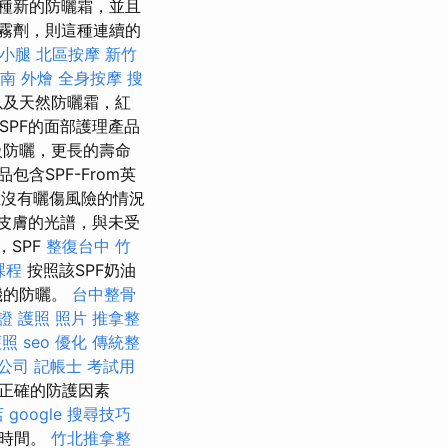
種新的防曬霜，並且
噴霧劑，則這種連續的
 小腿
北區按摩
新竹
南 外燴
全身按摩
搜
以及天然防曬霜，紅
SPF的面部護理產品
級防曬，更長的壽命
包含SPF-From英
在沒有曬傷風險的情況
皮膚的光譜，與未受
，SPF
整復台中
竹
課程
按照該SPF奶油
機的防曬。
台中整骨
證 護照 照片
推拿整
護照
seo 優化
傳統整
公司
記帳士 考試用
正確的防護因素
店
google 搜尋技巧
長時間。
竹北推拿整