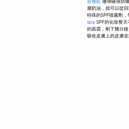
容撥筋
珊瑚確保防曬
層奶油，就可以從
特殊的SPF噴霧劑，
spa
SPF的化妝整
的面霜，剩下幾分
吸收皮膚上的皮膚