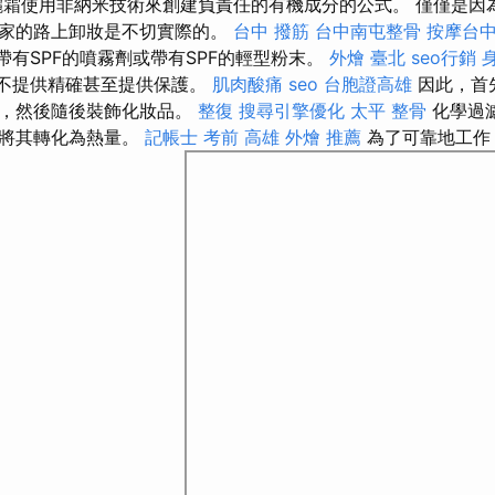
霜使用非納米技術來創建負責任的有機成分的公式。 僅僅是因
回家的路上卸妝是不切實際的。
台中 撥筋
台中南屯整骨
按摩台
帶有SPF的噴霧劑或帶有SPF的輕型粉末。
外燴 臺北
seo行銷
天不提供精確甚至提供保護。
肌肉酸痛
seo
台胞證高雄
因此，首先
鐘，然後隨後裝飾化妝品。
整復
搜尋引擎優化
太平 整骨
化學過
並將其轉化為熱量。
記帳士 考前
高雄 外燴 推薦
為了可靠地工作