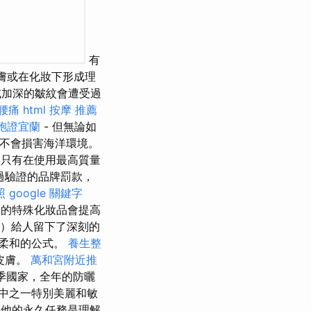
有
膚或在化妝下形成理
或加深的皺紋會遭受過
腰痛
html
按摩 推薦
胞證宜蘭
- 但無論如
上不會損害海洋環境。
只有在使用最高質量
過驗證的品牌罰款，
照
google 關鍵字
的特殊化妝品會提高
孔）給人留下了深刻的
和柔和的公式。
養生整
皮膚。
萬和宮附近推
夏季國家，全年的防曬
其中之一特別美麗和敏
他的永久任務是理解