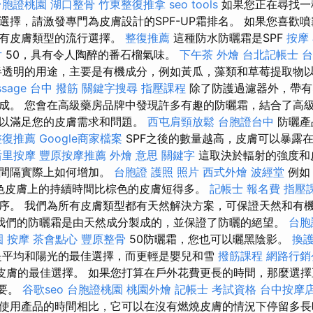
台胞證桃園
湖口整骨
竹東整復推拿
seo tools
如果您正在尋找一
選擇，請激發專門為皮膚設計的SPF-UP霜排名。 如果您喜歡
所有皮膚類型的流行選擇。
整復推薦
這種防水防曬霜是SPF
按摩
片
50，具有令人陶醉的番石榴氣味。
下午茶 外燴
台北記帳士
台
透明的用途，主要是有機成分，例如黃瓜，藻類和草莓提取物
sage
台中 撥筋
關鍵字搜尋
指壓課程
除了防護過濾器外，帶有
成。 您會在高級藥房品牌中發現許多有趣的防曬霜，結合了高
，以滿足您的皮膚需求和問題。
西屯肩頸放鬆
台胞證台中
防曬產品
整復推薦
Google商家檔案
SPF之後的數量越高，皮膚可以暴露
后里按摩
豐原按摩推薦
外燴 意思
關鍵字
這取決於輻射的強度和
該間隔實際上如何增加。
台胞證 護照 照片
西式外燴
波經堂
例如
色皮膚上的持續時間比棕色的皮膚短得多。
記帳士 報名費
指壓
序。 我們為所有皮膚類型都有天然解決方案，可保證天然和有
我們的防曬霜是由天然成分製成的，並保證了防曬的絕望。
台胞
園 按摩
茶會點心
豐原整骨
50防曬霜，您也可以曬黑陰影。
換
是平均和陽光的最佳選擇，而更輕是嬰兒和雪
撥筋課程
網路行銷
皮膚的最佳選擇。 如果您打算在戶外花費更長的時間，那麼選擇
重要。
谷歌seo
台胞證桃園
桃園外燴
記帳士 考試資格
台中按摩
使用產品的時間相比，它可以在沒有燃燒皮膚的情況下停留多