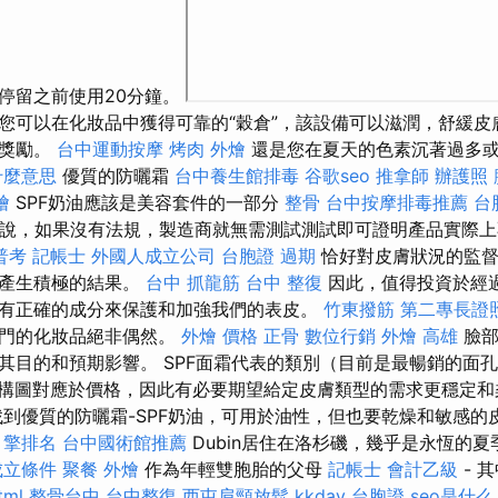
停留之前使用20分鐘。
您可以在化妝品中獲得可靠的“穀倉”，該設備可以滋潤，舒緩皮
的獎勵。
台中運動按摩
烤肉 外燴
還是您在夏天的色素沉著過多
什麼意思
優質的防曬霜
台中養生館排毒
谷歌seo
推拿師
辦護照
燴
SPF奶油應該是美容套件的一部分
整骨
台中按摩排毒推薦
台
博士說，如果沒有法規，製造商就無需測試測試即可證明產品實際
普考 記帳士
外國人成立公司
台胞證 過期
恰好對皮膚狀況的監督
會產生積極的結果。
台中 抓龍筋
台中 整復
因此，值得投資於經
有正確的成分來保護和加強我們的表皮。
竹東撥筋
第二專長證
專門的化妝品絕非偶然。
外燴 價格
正骨
數位行銷
外燴 高雄
臉部
其目的和預期影響。 SPF面霜代表的類別（目前是最暢銷的面
構圖對應於價格，因此有必要期望給定皮膚類型的需求更穩定
到優質的防曬霜-SPF奶油，可用於油性，但也要乾燥和敏感的
引擎排名
台中國術館推薦
Dubin居住在洛杉磯，幾乎是永恆的
成立條件
聚餐 外燴
作為年輕雙胞胎的父母
記帳士 會計乙級
- 
tml
整骨台中
台中整復
西屯肩頸放鬆
kkday 台胞證
seo是什么