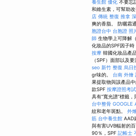
養生館
優化
不要忘
和維生素，可幫助改
店 傳統 整復 推拿 
爽的香脂。 防曬霜
胞證台中
台胞證 照
師
生物學上可降解
化妝品的SPF因子
按摩
韓國化妝品產品
（SPF）面部以及
seo
新竹 整復
烏日
gr味的。
台南 外燴
果提取物與該產品
款SPF
按摩證照考試
具有“寬光譜”標籤，
台中整骨
GOOGLE 
紋和老年斑點。
外
筋
台中養生館
AA
與有害UVB輻射的
90％，SPF
記帳士 