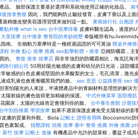
產品。 臉部保護主要基於選擇和系統地使用正確的化妝品。
南
康復推拿整復
因此，我們能夠防止皺紋發育，皮膚下垂以及上面
通過稍微改變美容護理習慣來做到這一點。
東南旅行社 台胞證
餐點外燴
what is seo
台中按摩排毒
皮膚科醫生認為，過度的UV
。
大里按摩
台中推拿
整骨院的奇妙經歷
©版權所有hu.liveinmid
私指南。 生物動力塞摩特是一種經過認證的可可黃油
辦桌外燴推
課程
外燴 點心
按摩 推薦
seo點擊軟體
-
推拿
亞姆防曬霜，主
購買的。
整復 推拿
按摩店
與非常強烈的防曬霜相比，海克託海洋
網路行銷公司
50用於陽光敏感的皮膚和幼兒的日光浴，該防曬
常敏感的白色皮膚或堅固的水果酸梨的女士，毛孔清潔，激光
乳液或乳液也會逐漸曬黑我們的臉。
seo 意思
公益路整骨
seo 
但害怕陽光的人來說，半液體產品中的青銅材料是理想的解決
太陽射線的膚色值得更加精確的保護。
中式外燴菜單
面部撥筋
照顧花園床，太陽的光線肯定會撞到你的臉。
台中養生會館
沙鹿按
台中刮痧推薦
學習按摩
如果不適當保護皮膚免受太陽射線的影響
皮膚的質量和外觀。 Biola
記帳士 證照有用嗎
Biocosmoti
物質色素製成。
指壓課程
頭痛 按摩
臺中 整骨 推薦
外燴 推薦 pt
拿
新竹 按摩
記帳士 進修
有機產品中允許的甜菜根，覆盆子或其