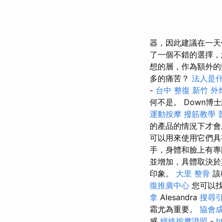
器，因此建議在一天
了一個不錯的選擇，
想的層，作為額外
多的痛苦？
法人是
-
台中 整復
新竹 外
何不是。 Down
運動按摩
撥筋教學
的產品的情況下才
可以用來使用它們具
手，身體和臉上有
並增加，具體取決於
印象。
大里 整骨
該
復推廣中心
您可以找
拿
Alesandra
搜尋
霜尤為重要。
協會
感
經絡按摩證照
-
h