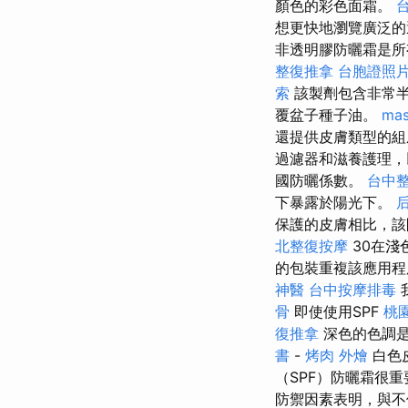
顏色的彩色面霜。
想更快地瀏覽廣泛的
非透明膠防曬霜是
整復推拿
台胞證照
索
該製劑包含非常半
覆盆子種子油。
mas
還提供皮膚類型的組
過濾器和滋養護理
國防曬係數。
台中
下暴露於陽光下。
保護的皮膚相比，
北整復按摩
30在淺
的包裝重複該應用程
神醫
台中按摩排毒
骨
即使使用SPF
桃
復推拿
深色的色調
書
-
烤肉 外燴
白色
（SPF）防曬霜很
防禦因素表明，與不