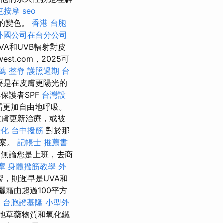
屯按摩
seo
的變色。
香港 台胞
外國公司在台分公司
A和UVB輻射對皮
west.com，2025可
薦
整脊
護照過期
台
要是在皮膚更陽光的
保護者SPF
台灣設
霜更加自由地呼吸。
皮膚更新治療，或被
優化
台中撥筋
對於那
方案。
記帳士 推薦書
無論您是上班，去商
摩
身體撥筋教學
外
，則遲早是UVA和
c防曬霜由超過100平方
t
台胞證基隆
小型外
他草藥物質和氧化鐵