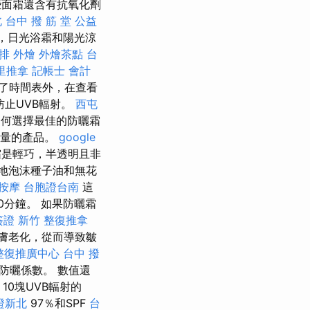
面霜還含有抗氧化劑
北
台中 撥 筋 堂 公益
，日光浴霜和陽光涼
排 外燴
外燴茶點
台
里推拿
記帳士 會計
了時間表外，在查看
防止UVB輻射。
西屯
何選擇最佳的防曬霜
質量的產品。
google
霜是輕巧，半透明且非
地泡沫種子油和無花
按摩
台胞證台南
這
0分鐘。 如果防曬霜
簽證
新竹 整復推拿
皮膚老化，從而導致皺
整復推廣中心
台中 撥
防曬係數。 數值還
10塊UVB輻射的
證新北
97％和SPF
台