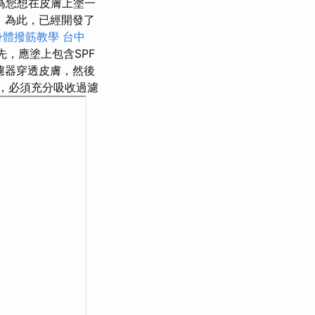
為您想在皮膚上塗一
中
為此，已經開發了
身體撥筋教學
台中
，應塗上包含SPF
濾器穿透皮膚，然後
，必須充分吸收過濾