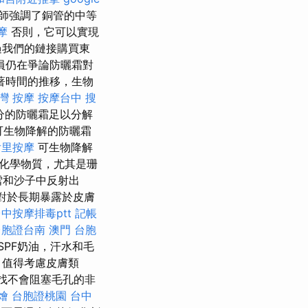
師強調了銅管的中等
摩
否則，它可以實現
過我們的鏈接購買東
員仍在爭論防曬霜對
著時間的推移，生物
灣 按摩
按摩台中
搜
分的防曬霜足以分解
可生物降解的防曬霜
后里按摩
可生物降解
化學物質，尤其是珊
雪和沙子中反射出
對於長期暴露於皮膚
中按摩排毒ptt
記帳
台胞證台南
澳門 台胞
SPF奶油，汗水和毛
，值得考慮皮膚類
找不會阻塞毛孔的非
燴
台胞證桃園
台中