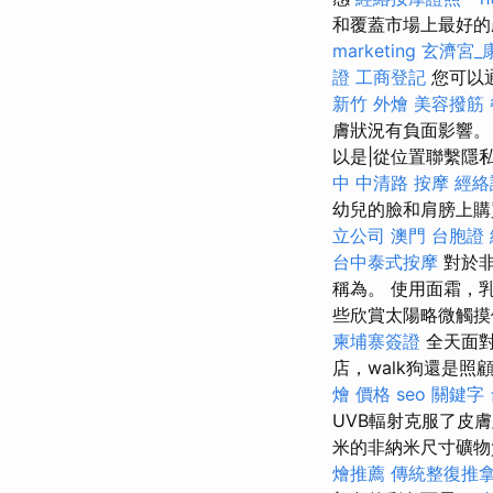
和覆蓋市場上最好的
marketing
玄濟宮_
證
工商登記
您可以
新竹 外燴
美容撥筋
膚狀況有負面影響
以是|從位置聯繫隱
中 中清路 按摩
經絡
幼兒的臉和肩膀上
立公司
澳門 台胞證
台中泰式按摩
對於非
稱為。 使用面霜，
些欣賞太陽略微觸摸
柬埔寨簽證
全天面對
店，walk狗還是
燴 價格
seo 關鍵字
UVB輻射克服了皮膚/
米的非納米尺寸礦
燴推薦
傳統整復推