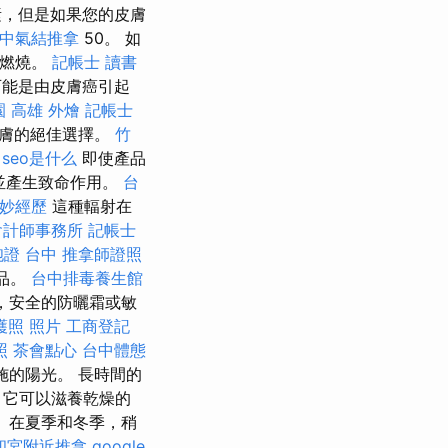
素，但是如果您的皮膚
中氣結推拿
50。 如
至燃燒。
記帳士 讀書
能是由皮膚癌引起
園
高雄 外燴
記帳士
皮膚的絕佳選擇。
竹
seo是什么
即使產品
並產生致命作用。
台
妙經歷
這種輻射在
會計師事務所
記帳士
胞證 台中
推拿師證照
產品。
台中排毒養生館
，安全的防曬霜或敏
護照 照片
工商登記
照
茶會點心
台中體態
施的陽光。 長時間的
，它可以滋養乾燥的
。 在夏季和冬季，稍
和宮附近推拿
google