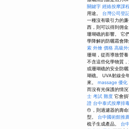
關鍵字
經絡按摩課
用途。
台灣公司登
一種沒有吸引力的廉
西，則可以得到佣金
珊瑚礁的影響。 它
學降解的防曬霜會降
索
外燴 價格
高級外
珊瑚，從而導致營
不含這些化學物質，
或珊瑚礁的安全防曬
瑚礁。 UVA射線
來。
massage
優化
而沒有光保護的情
士 考試 難度
它會損
證
台中泰式按摩排
巾，則過濾器的壽命
型。
台中國術館推
梳子生成產品。
台