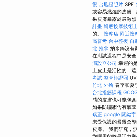
復
台胞證照片
SPF
或容易燃燒的皮膚，
果皮膚暴露於最激烈
計畫
腳底按摩技術
的。
按摩店
附近按
高普考
台中整復
自
北 推拿
納米鋅沒有
在測試過程中是安全
灣設立公司
幸運的是
上皮上是活性的，這
考試
整脊師證照
U
竹北 外燴
春季和夏
台北撥筋課程
GOOG
感的皮膚也可能包含
如果防曬霜含有氧苯
矯正
google 關鍵字
未受保護的暴露會導
皮膚。 我們研究，
微曬黑的臉是活力