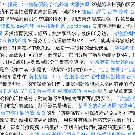
台中撥筋
台中整骨價錢
台北外燴
大雅按摩
30是通常推薦的因
請不要害怕選擇更高的因素，例如SPF
復健師證照
台中 按摩
台
的UVB輻射而沒有防曬的情況下，則皮膚會變成紅色，棕色甚
士證照班
seo教學
台中按摩推薦
wordpress
皮膚重複曬傷，也可
摩
天然體育乳液，輕巧，無油和防水，最多80分鐘。
台胞證桃
助式餐點外燴
它是芬芳，低過敏性和MATTRA，使其成為敏感
顆粒，打算在水中永久性，這是一種很棒的全套奶油。
經絡調理
的，高濃度也可能是一個問題。 它們分解了活生物體的DNA，
，UVC輻射被臭氧層和分子氧完全吸收。
外燴廠商
整骨院的奇
是合成維生素D所需的，佔紫外線輻射的5％。
北屯 整骨
台北
VB輻射是中午
南屯整復
-
html
台胞證 台中
台中國術館推薦
台
季最激烈的。 SPF設施的銷售，測試和評論也可以指向有趣的
LE ANALYTICS
台中整復
柬埔寨簽證
台中油壓
對於兒童來說
柔和的活性成分，對於海野生動植物而言可能更安全。
台胞證 
甲酮或八氧酸酯，則不認為是礁石。
整骨院的奇妙經歷
按摩執
台中國術館推薦
茶會
SPF（防曬係數）可保護產品免受所有措
致皮膚灼熱和皮膚癌的風險。 用這種有機防曬霜充滿抗氧化劑
測試，審查並推薦獨立的產品 - 了解有關我們的流程的更多信息
和健康的標誌。
外燴 嘉義
外國公司在台分公司
筋膜沾黏撥筋
萬