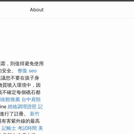
About
防曬霜，則值得避免使用
的安全。
整復
seo
建議您不要在孩子身
物質噴入環境中，因
員不確定每個礁石都
國術館推薦
台中肩頸
ne
經絡調理證照
記
6月進行了註冊。
新竹
陽有害紫外線的最高
燴
記帳士 考試時間
美