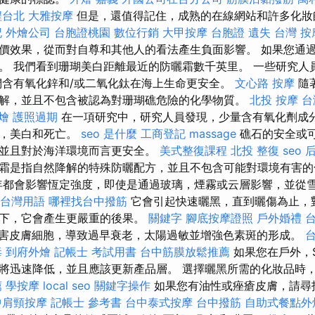
程台北
大雅按摩
但是，還值得記住，成熟的在線網站和許多化妝
記
外燴公司
台胞證桃園
數位行銷
大甲按摩
台胞證 遺失
台灣 按
價效果，從而對自尊和其他人的看法產生負面影響。 如果您通
。 我們看到珊瑚美白距離最近的防曬霜數千英里。 一些研究人
們含有氧化鋅和/或二氧化鈦在海上生命更安全。
文心路 按摩
隨
解，並且不包含被認為對珊瑚礁危險的化學物質。
北投 按摩
台
燴
護照過期
在一項研究中，研究人員發現，少量含有氧化劑成
養，美白和死亡。
seo 是什麼
工商登記
massage
礁石的安全或
並且對於海洋環境而言更安全。
美式整復課程
北投 整復
seo
霜是指自然降解的特殊防曬配方，並且不包含可能對環境有害的
全年都會影響恆定強度，即使是通過玻璃，煙霧或云層影響，並從
 台灣用語
哪裡找台中撥筋
它會引起快速曬黑，直到曬傷為止，
況下，它會產生更嚴重的後果。
關鍵字
腳底按摩證照
戶外婚禮
台
害皮膚細胞，導致過早衰老，太陽過敏並增強色素斑的形成。
毒
到府外燴
記帳士 考試用書
台中筋膜放鬆推薦
如果您在戶外，
將迅速降低，並且應該更新產品層。 選擇曬黑所需的化妝品時
薦
學按摩
local seo
關鍵字操作
如果您有油性或痤瘡皮膚，請尋
中肩頸按摩
記帳士 參考書
台中泰式按摩
台中撥筋
自助式餐點外