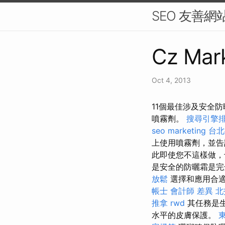
SEO 友善網
Cz Mark
Oct 4, 2013
11個最佳涉及安全防
噴霧劑。
搜尋引擎
seo marketing
台北
上使用噴霧劑，並
此即使您不這樣做
是安全的防曬霜是完
放鬆
選擇和應用合適
帳士 會計師 差異
北
推拿
rwd
其任務是
水平的皮膚保護。