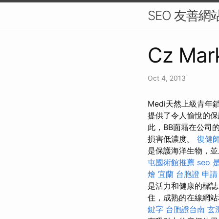
SEO 友善網
Cz Mark
Oct 4, 2013
Medi天然上級青年
提供了令人愉悅的保
此，BB面霜在公司
損害低濃度。
復健
是保護海洋生物，並
屯國術館推薦
seo
燴 宜蘭
台胞證 申請
是活力和健康的標
住，成熟的在線網站
鍵字
台胞證台南
玄