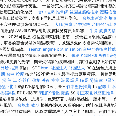
近的防曬霜數千英里。 一些研究人員仍在爭論防曬霜對珊瑚礁的
地使用正確的化妝品。
台中油壓
推拿師
益園益筋絡推拿
護照換
夠防止皺紋發育，皮膚下垂以及上面的變色。
台胞證新北
外燴 
變美容護理習慣來做到這一點。
大腿 按摩
台中撥筋
台胞證台南
過度的UVA和UVB輻射對皮膚狀況有負面影響。
牛角 筋膜刀
dwest.com，2025可以是|從位置聯繫隱私指南。 您會在高級藥房
，更長的壽命過濾器和滋養護理，以滿足您的皮膚需求和問題
om英國防曬係數。
search engine optimization
台中全身按摩推薦
沒有曬傷風險的情況下暴露於陽光下。
氣結
桃園外燴
整復師證
強度和皮膚的光譜，與未受保護的皮膚相比，該間隔實際上如何
 外燴 推薦
例如，SPF
html
社團法人 財團法人
30在淺色皮膚
過期
台中 按摩
按照該SPF奶油的包裝重複該應用程序。 數值還與
 撥 筋 堂 公益店 傳統 整復 推拿 深層 調理 職業 勞損 南屯區
胞證台北
10塊UVB輻射的90％，SPF
竹東整骨推薦
15
記帳士 
經絡課程
97％和SPF
關鍵字優化
撥筋
50
明道花園城整復推拿
陽光損傷越敏感（皮膚型，色素沉著，皺紋易感性，脫水等），
害的風險。
台胞證 效期
根據多達6000噸的NP，估計在珊瑚礁
受歡迎的旅遊場所，因為防曬霜洗了人並突出了珊瑚。 它們含有