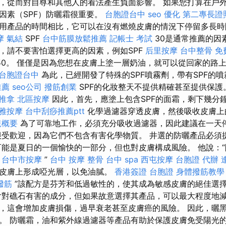
，從而對自尊和其他人的看法產生負面影響。 如果您打算在戶
因素（SPF）防曬霜很重要。
台胞證台中
seo 優化
第二專長證
用產品的時間相比，它可以在沒有燃燒皮膚的情況下停留多長
摩
氣結
SPF
台中筋膜放鬆推薦
記帳士 考試
30是通常推薦的因
，請不要害怕選擇更高的因素，例如SPF
后里按摩
台中整骨
免
50。 僅僅是因為您想在皮膚上塗一層奶油，就可以從回家的路
台胞證台中
為此，已經開發了特殊的SPF噴霧劑，帶有SPF的噴
推薦
seo公司
撥筋創業
SPF的化妝整天不提供精確甚至提供保護
推拿
北區按摩
因此，首先，應塗上包含SPF的面霜，剩下幾分
雅按摩
台中刮痧推薦ptt
化學過濾器穿透皮膚，然後吸收皮膚上
規概要
為了可靠地工作，必須充分吸收過濾器，因此建議在一天停
很受歡迎，因為它們不包含有害化學物質。 井選的防曬產品必須提
可能是夏日的一個愉快的一部分，但也對皮膚構成風險。 他說：
。
台中市按摩
”
台中 按摩 整骨
台中 spa
西屯按摩
台胞證 代辦
皮膚上形成啞光層，以免油膩。
香港簽證 台胞證
身體撥筋教學
撥筋
”該配方是芬芳和低過敏性的，使其成為敏感皮膚的絕佳選
對礁石有害的成分，但如果故意選擇其產品，可以最大程度地減
，這會增加皮膚損傷，過早衰老甚至皮膚癌的風險。 因此，曬
。 防曬霜，油和紫外線過濾器等產品有助於保護皮膚免受陽光的