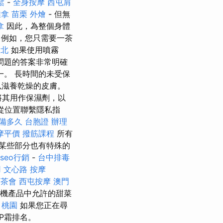
鬆
-
全身按摩
西屯肩
推拿
苗栗 外燴
- 但無
拿
因此，為整個身體
例如，您只需要一茶
台北
如果使用噴霧
問題的答案非常明確
。 長時間的未受保
以滋養乾燥的皮膚。
將其用作保濕劑，以
是|從位置聯繫隱私指
準備多久
台胞證 辦理
摩平價
撥筋課程
所有
某些部分也有特殊的
seo行銷
-
台中排毒
用
文心路 按摩
茶會
西屯按摩
澳門
機產品中允許的甜菜
 桃園
如果您正在尋
P霜排名。