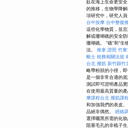
鈦在海上生命更安
的推移，生物學降解
項研究中，研究人員
台中按摩
台中整復
這些化學物質，並
解或珊瑚礁的安全防
珊瑚礁。 “礁”和
法。
推拿 證照
竹東
帳士 稅務相關法規
台北
撥筋 新竹縣竹
略帶粉狀的小徑，即
是一個非常合適的底
測試即可證明產品
在使用最高質量的產
摩課程台北
撥筋課
和加強我們的表皮
品絕非偶然。
經絡
選擇曬黑所需的化
阻塞毛孔的非梳子