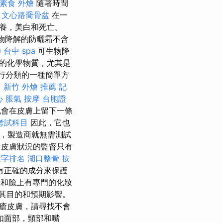
素食 外燴
隨著時間
。
文心路喬骨盆
在一
養，美白和死亡。
物降解的防曬霜不含
師
台中 spa
可生物降
的化學物質，尤其是
進行分類的一種簡單方
。
新竹 外燴 推薦
記
心
脹氣 按摩
台胞證
也會在皮膚上留下一條
考試科目
因此，它也
規，製造商就無需測試
皮膚狀況的監督只有
關鍵字排名
湖口整骨
按
有正確的成分來保護
和臉上有專門的化妝
其目的和預期影響。
瘡皮膚，請尋找不會
如面部，頸部和嘴