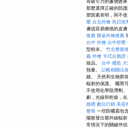
有吸引力的廉價效果
那麼選擇正確的防護
禦因素表明，與不使
麼
台北外燴
烏日按
膚或容易燃燒的皮膚
推薦
辦桌外燴推薦
台中 外燴
台中舒壓
型粉末。
竹北整復
義 外燴
卡式台胞證
妝品。
台中 撥筋
大
熱量。
記帳相關法
鐘。 天然和生物群
輻射的保護。 曬黑
不使用化學阻滯劑
劇，光線和乾燥，在
婚禮
數位行銷
美容
整骨
一些防曬霜包含
陽散發出紫外線輻射
常情況下的關鍵伴侶