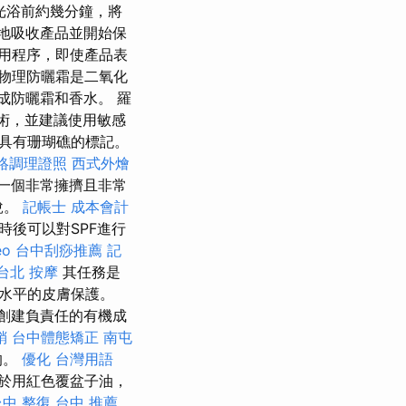
光浴前約幾分鐘，將
地吸收產品並開始保
用程序，即使產品表
物理防曬霜是二氧化
成防曬霜和香水。 羅
手術，並建議使用敏感
具有珊瑚礁的標記。
絡調理證照
西式外燴
一個非常擁擠且非常
說。
記帳士 成本會計
時後可以對SPF進行
eo
台中刮痧推薦
記
台北 按摩
其任務是
水平的皮膚保護。
創建負責任的有機成
銷
台中體態矯正
南屯
的。
優化 台灣用語
於用紅色覆盆子油，
台中 整復
台中 推薦