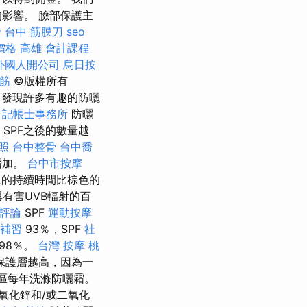
影響。 臉部保護主
發
台中 筋膜刀
seo
價格
高雄 會計課程
外國人開公司
烏日按
撥筋
©版權所有
品牌中發現許多有趣的防曬
。
記帳士事務所
防曬
SPF之後的數量越
照
台中整骨
台中喬
增加。
台中市按摩
上的持續時間比棕色的
有害UVB輻射的百
的評論
SPF
運動按摩
不補習
93％，SPF
社
98％。
台灣 按摩
桃
保護層越高，因為一
地區每年洗滌防曬霜。
氧化鋅和/或二氧化