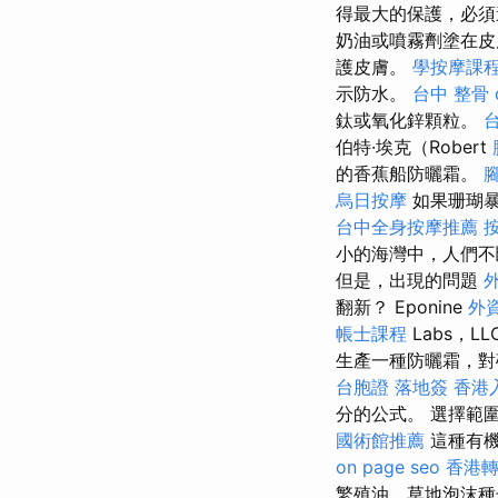
得最大的保護，必
奶油或噴霧劑塗在
護皮膚。
學按摩課
示防水。
台中 整骨 d
鈦或氧化鋅顆粒。
伯特·埃克（Robert
的香蕉船防曬霜。
烏日按摩
如果珊瑚暴
台中全身按摩推薦
小的海灣中，人們不
但是，出現的問題
翻新？ Eponine
外
帳士課程
Labs，L
生產一種防曬霜，對
台胞證 落地簽
香港
分的公式。 選擇範
國術館推薦
這種有機
on page seo
香港轉
繁殖油，草地泡沫種