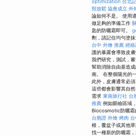
optimization
台北
頸放鬆
協會成立
外燴
論如何不是。 使用
做足夠的準備工作
匙的防曬霜即可。
g
劑，請記住均勻塗
台中 外燴 推薦
經絡
護的暴露會導致皮膚
我們研究，測試，審
幫助消除自由基造成的損害
南。 在整個陽光的
此外，皮膚通常必須
這些都會影響其自
需求
東南旅行社 台
推薦
例如眼瞼區域，
Biocosmoti
台胞證
外燴 烤肉
台
根，覆盆子或其他草
找一種新的防曬霜，