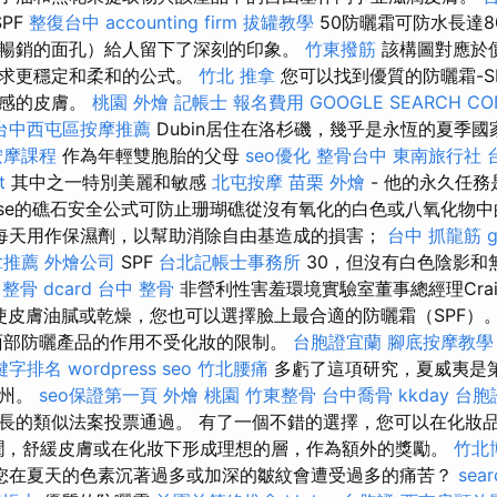
PF
整復台中
accounting firm
拔罐教學
50防曬霜可防水長達8
暢銷的面孔）給人留下了深刻的印象。
竹東撥筋
該構圖對應於
需求更穩定和柔和的公式。
竹北 推拿
您可以找到優質的防曬霜-S
敏感的皮膚。
桃園 外燴
記帳士 報名費用
GOOGLE SEARCH CO
台中西屯區按摩推薦
Dubin居住在洛杉磯，幾乎是永恆的夏季
按摩課程
作為年輕雙胞胎的父母
seo優化
整骨台中
東南旅行社 
t
其中之一特別美麗和敏感
北屯按摩
苗栗 外燴
- 他的永久任
lisse的礁石安全公式可防止珊瑚礁從沒有氧化的白色或八氧化物
每天用作保濕劑，以幫助消除自由基造成的損害；
台中 抓龍筋
拿推薦
外燴公司
SPF
台北記帳士事務所
30，但沒有白色陰影和
整骨 dcard
台中 整骨
非營利性害羞環境實驗室董事總經理Cra
即使皮膚油膩或乾燥，您也可以選擇臉上最合適的防曬霜（SPF）
部防曬產品的作用不受化妝的限制。
台胞證宜蘭
腳底按摩教學
關鍵字排名
wordpress seo
竹北腰痛
多虧了這項研究，夏威夷是
的州。
seo保證第一頁
外燴 桃園
竹東整骨
台中喬骨
kkday 台胞
長的類似法案投票通過。 有了一個不錯的選擇，您可以在化妝品
潤，舒緩皮膚或在化妝下形成理想的層，作為額外的獎勵。
竹北
您在夏天的色素沉著過多或加深的皺紋會遭受過多的痛苦？
sear