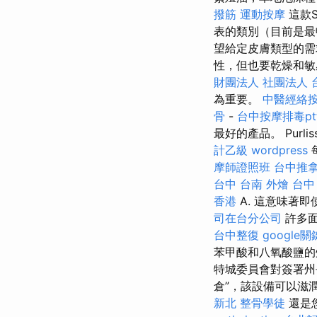
撥筋
運動按摩
這款S
表的類別（目前是最
望給定皮膚類型的
性，但也要乾燥和
財團法人 社團法人
為重要。
中醫經絡
骨
-
台中按摩排毒pt
最好的產品。 Pur
計乙級
wordpress
摩師證照班
台中推
台中
台南 外燴
台中 
香港
A. 這意味著
司在台分公司
許多面
台中整復
google
苯甲酸和八氧酸鹽
特城委員會對簽署州
倉”，該設備可以滋
新北
整骨學徒
還是