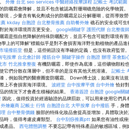
全。
外燴 台北
seo services
中醫經絡按摩課程
記帳士 考試範圍
的防曬霜會降解，並且不包含被認為對珊瑚礁危險的化學物質
發現，少量含有氧化劑成分的防曬霜足以分解珊瑚，從而導致營
推薦
kkday 台胞證
台北整骨推薦
自助餐外燴
礁石的安全或可生
且對於海洋環境而言更安全。
google關鍵字
護照代辦
台北整復
曬霜是指自然降解的特殊防曬配方，並且不包含可能對環境有害
“生物學上的可降解”標籤似乎是對不會損害海洋野生動植物的產品
市場撥筋堂
但是，這些術語沒有準確的定義，也沒有政府監管
南屯按摩
台北會計師
撥筋台中
關鍵字操作
台胞證 辦理
茶會點
北市
竹北推拿整復
有機防曬霜，即使作為底漆，這些礦物顆粒
使它們分散在薄層中，但不幸的是沒有其他天然溶液。
記帳士 
漆，例如我們的醫療圈套防曬霜。 Down博士說，如果沒有法
實際上不會損害海洋環境。
波經堂
台中按摩平價
台中外燴
恰好對
品的情況下才會產生積極的結果。
香港簽證 台胞證
google
程
因此，值得投資於經過驗證的品牌罰款，可以用來使用它們具
。
外燴廠商
記帳士 行情
台胞證台北
大甲按摩
台中撥筋
手，身體
調理
台中整骨價錢
臉部的特殊化妝品會提高並增加，具體取決於
妝品時，值得考慮皮膚類型。
台中刮痧推薦ptt
如果您有油性或痤
生成產品。
西屯體態調整
不要忘記帶有特殊產品的敏感區域，例