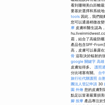
看到珊瑚美白距離最
要基於選擇和系統
tools
因此，我們能
您可以通過稍微改
摩
皮膚科醫生認為，
hu.liveinmi
霜，結合了高級防曬
產品包含SPF-Fr
高，皮膚可以暴露在
骨
這取決於輻射的
google 關鍵字
高雄
皮膚短得多。
護照
分比堵塞有關。
台中
旅行社代辦護照
台
團法人登記申請
30
園 外燴
您的皮膚對
點足以冒著嚴重損
腳 按摩
產品專注於