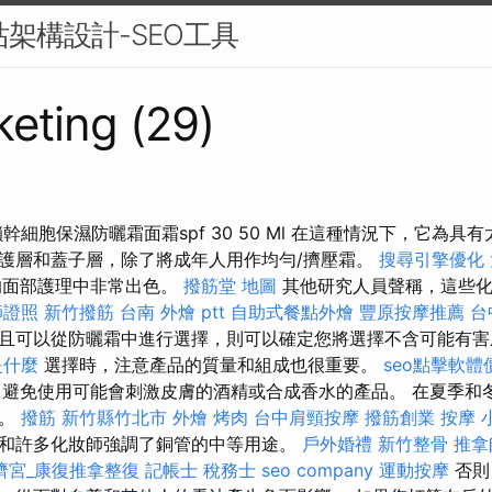
站架構設計-SEO工具
eting (29)
鎖幹細胞保濕防曬霜面霜spf 30 50 Ml 在這種情況下，它為
護層和蓋子層，除了將成年人用作均勻/擠壓霜。
搜尋引擎優化
的面部護理中非常出色。
撥筋堂 地圖
其他研究人員聲稱，這些化
師證照
新竹撥筋
台南 外燴 ptt
自助式餐點外燴
豐原按摩推薦
台
且可以從防曬霜中進行選擇，則可以確定您將選擇不含可能有
 是什麼
選擇時，注意產品的質量和組成也很重要。
seo點擊軟體
避免使用可能會刺激皮膚的酒精或合成香水的產品。 在夏季和
誌。
撥筋 新竹縣竹北市
外燴 烤肉
台中肩頸按摩
撥筋創業
按摩 
和許多化妝師強調了銅管的中等用途。
戶外婚禮
新竹整骨
推拿
濟宮_康復推拿整復
記帳士 稅務士
seo company
運動按摩
否則