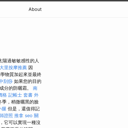
About
具有太陽過敏敏感性的人
大里按摩推薦
因
學物質加起來並最終
中刮痧
如果您的目的
害成分的防曬霜。
南
價格
記帳士 套書
外
冬季，稍微曬黑的臉
小腿
但是，還值得記
師證照
推拿
seo 關
，它可以實現一種沒