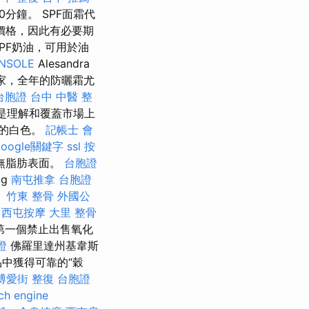
0分鐘。 SPF面霜代
價格，因此有必要期
PF奶油，可用於油
NSOLE
Alesandra
國家，全年的防曬霜尤
台胞證
台中 中醫 整
務是理解和覆蓋市場上
中的白色。
記帳士 會
google關鍵字
ssl
按
無脂肪表面。
台胞證
ig
南屯推拿
台胞證
。
竹東 整骨
外國公
西屯按摩
大里 整骨
第一個禁止出售氧化
證
佛羅里達州基韋斯
中獲得可靠的“穀
博愛街 整復
台胞證
ch engine