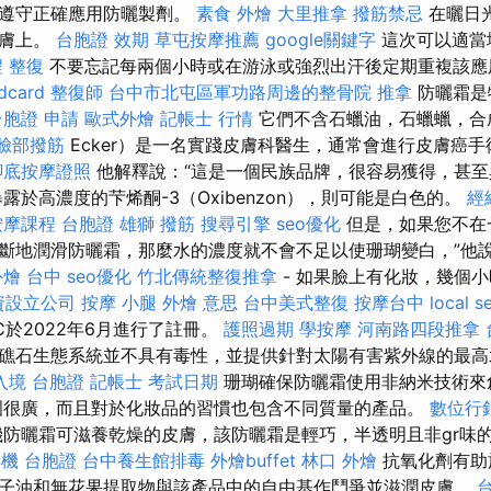
須遵守正確應用防曬製劑。
素食 外燴
大里推拿
撥筋禁忌
在曬日
皮膚上。
台胞證 效期
草屯按摩推薦
google關鍵字
這次可以適當
程
整復
不要忘記每兩個小時或在游泳或強烈出汗後定期重複該應
card
整復師
台中市北屯區軍功路周邊的整骨院
推拿
防曬霜是
台胞證 申請
歐式外燴
記帳士 行情
它們不含石蠟油，石蠟蠟，合
臉部撥筋
Ecker）是一名實踐皮膚科醫生，通常會進行皮膚癌
腳底按摩證照
他解釋說：“這是一個民族品牌，很容易獲得，甚至
露於高濃度的芐烯酮-3（Oxibenzon），則可能是白色的。
經
按摩課程
台胞證 雄獅
撥筋
搜尋引擎
seo優化
但是，如果您不在
斷地潤滑防曬霜，那麼水的濃度就不會不足以使珊瑚變白，”他
外燴 台中
seo優化
竹北傳統整復推拿
- 如果臉上有化妝，幾個小
資設立公司
按摩 小腿
外燴 意思
台中美式整復
按摩台中
local s
LC於2022年6月進行了註冊。
護照過期
學按摩
河南路四段推拿
礁石生態系統並不具有毒性，並提供針對太陽有害紫外線的最高
入境 台胞證
記帳士 考試日期
珊瑚確保防曬霜使用非納米技術來
圍很廣，而且對於化妝品的習慣也包含不同質量的產品。
數位行
防曬霜可滋養乾燥的皮膚，該防曬霜是輕巧，半透明且非gr味
機 台胞證
台中養生館排毒
外燴buffet
林口 外燴
抗氧化劑有助
子油和無花果提取物與該產品中的自由基作鬥爭並滋潤皮膚。