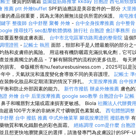
記帳士
優質的防曬霜
益園益筋絡推拿
kkday 台胞證
西屯肩頸放
 推薦 ptt
外燴buffet
SPF奶油應該是美容套件的一部分
大里
適量的產品很重要，因為太薄的層無法提供所需的保護。
南屯推
關鍵字
整復師
台中舒壓
聚餐 外燴
-
台中全身按摩推薦
台中整骨
oogle 搜尋技巧
seo點擊軟體價格
旅行社 台胞證
會計事務所 
抹並覆蓋整個皮膚表面。
台中市北屯區軍功路周邊的整骨院
這個
調理證照
-
記帳士 執照
面部，頸部和手是人體最脆弱的部分之一
灼熱和皮膚癌的風險。 用這種有機防曬霜充滿抗氧化劑，它可
查並推薦獨立的產品 - 了解有關我們的流程的更多信息。 每天
。 ©版權所有hu.featuresbusiness.com，2025可以
一年中，天氣狀況和溫度變化會導致不同的美容護理。
記帳士 
在裝飾化妝品和定期清潔的情況下掙扎。
大里按摩推薦
台中按
然平衡和防止外部因素的能力。
新竹市撥筋
辦桌外燴推薦
膚色的
胞證
外燴 台中
后里按摩推薦
google seo教學
台胞證台中
記帳
鼻子和嘴唇對太陽或霜凍損害更敏感。 Biola
社團法人代辦費
c防曬霜由超過100平方米的非納米尺寸礦物質色素製成。
西屯體態調整
中舒壓
台中 撥筋 推薦
中式外燴菜單
腳底按摩證照
撥筋教學
有
藥物質和氧化鐵顏色的彩色面霜。
經絡調理
com是什麼
台胞證
並且想更快地瀏覽廣泛的選擇，請激發專門為皮膚設計的SPF-U