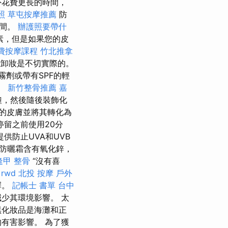
外花費更長的時間，
照
草屯按摩推薦
防
時間。
辦護照要帶什
素，但是如果您的皮
費按摩課程
竹北推拿
上卸妝是不切實際的。
霧劑或帶有SPF的輕
。
新竹整骨推薦
嘉
鐘，然後隨後裝飾化
的皮膚並將其轉化為
留之前使用20分
供防止UVA和UVB
“防曬霜含有氧化鋅，
逢甲 整骨
“沒有喜
rwd
北投 按摩
戶外
擇。
記帳士 書單
台中
少其環境影響。 太
黑化妝品是海灘和正
有害影響。 為了獲