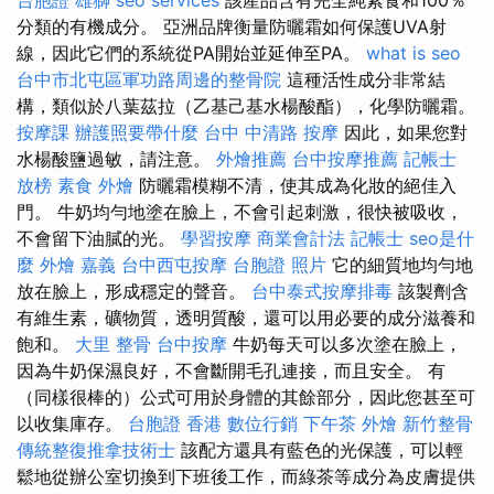
分類的有機成分。 亞洲品牌衡量防曬霜如何保護UVA射
線，因此它們的系統從PA開始並延伸至PA。
what is seo
台中市北屯區軍功路周邊的整骨院
這種活性成分非常結
構，類似於八葉茲拉（乙基己基水楊酸酯），化學防曬霜。
按摩課
辦護照要帶什麼
台中 中清路 按摩
因此，如果您對
水楊酸鹽過敏，請注意。
外燴推薦
台中按摩推薦
記帳士
放榜
素食 外燴
防曬霜模糊不清，使其成為化妝的絕佳入
門。 牛奶均勻地塗在臉上，不會引起刺激，很快被吸收，
不會留下油膩的光。
學習按摩
商業會計法 記帳士
seo是什
麼
外燴 嘉義
台中西屯按摩
台胞證 照片
它的細質地均勻地
放在臉上，形成穩定的聲音。
台中泰式按摩排毒
該製劑含
有維生素，礦物質，透明質酸，還可以用必要的成分滋養和
飽和。
大里 整骨
台中按摩
牛奶每天可以多次塗在臉上，
因為牛奶保濕良好，不會斷開毛孔連接，而且安全。 有
（同樣很棒的）公式可用於身體的其餘部分，因此您甚至可
以收集庫存。
台胞證 香港
數位行銷
下午茶 外燴
新竹整骨
傳統整復推拿技術士
該配方還具有藍色的光保護，可以輕
鬆地從辦公室切換到下班後工作，而綠茶等成分為皮膚提供