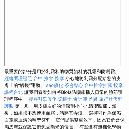
最重要的部分是用於乳霜和礦物質顏料的乳霜和防曬霜。
經絡調理證照
台中 推拿
按摩
小心地將乳霜分配給您的皮
膚上的“觸摸”運動。
seo優化
茶會點心
台中推拿推薦
按摩
課程台北
讓我們看看如何將Biola防曬霜插入日常的臉部護
理程序中！
搜尋引擎優化
記帳士 會計師 差異
旅行社代辦
護照
第一步，用皮膚友好的清潔劑小心地清潔臉部，然
後，如果您不想使用面霜，請將其弄濕。 選擇可作為保濕
面霜或血清的輕型SPF。 它們提供雙重效率，因為它們會保
濕皮膚並保護它們免受陽光的侵害。 有些含有無機化學物