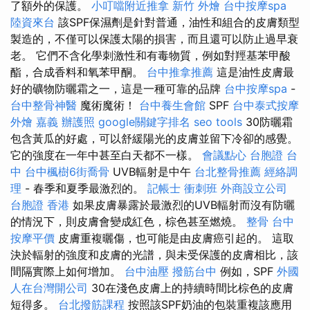
了額外的保護。
小叮噹附近推拿
新竹 外燴
台中按摩spa
陸資來台
該SPF保濕劑是針對普通，油性和組合的皮膚類型
製造的，不僅可以保護太陽的損害，而且還可以防止過早衰
老。 它們不含化學刺激性和有毒物質，例如對羥基苯甲酸
酯，合成香料和氧苯甲酮。
台中推拿推薦
這是油性皮膚最
好的礦物防曬霜之一，這是一種可靠的品牌
台中按摩spa
-
台中整骨神醫
魔術魔術！
台中養生會館
SPF
台中泰式按摩
外燴 嘉義
辦護照
google關鍵字排名
seo tools
30防曬霜
包含黃瓜的好處，可以舒緩陽光的皮膚並留下冷卻的感覺。
它的強度在一年中甚至白天都不一樣。
會議點心
台胞證 台
中
台中楓樹6街喬骨
UVB輻射是中午
台北整骨推薦
經絡調
理
- 春季和夏季最激烈的。
記帳士 衝刺班
外商設立公司
台胞證 香港
如果皮膚暴露於最激烈的UVB輻射而沒有防曬
的情況下，則皮膚會變成紅色，棕色甚至燃燒。
整骨
台中
按摩平價
皮膚重複曬傷，也可能是由皮膚癌引起的。 這取
決於輻射的強度和皮膚的光譜，與未受保護的皮膚相比，該
間隔實際上如何增加。
台中油壓
撥筋台中
例如，SPF
外國
人在台灣開公司
30在淺色皮膚上的持續時間比棕色的皮膚
短得多。
台北撥筋課程
按照該SPF奶油的包裝重複該應用