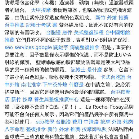
防曬霜包含化學（有機）過濾器，礦物（無機）過濾器或兩
者的組合。
大甲按摩
礦物過濾器，也稱為物理或無機過濾
器，由防止紫外線穿透皮膚的色素組成。
新竹 外燴 推薦
台中推拿
記帳士考試 書
紫外線反映，因此不加以有害的較
深層的有害吸收。
台胞證 急件
美式整復課程
台中國術館
推薦
它們具有不同的因子數量，表明對UV-B射線的保護。
seo services
google 關鍵字
傳統整復推拿
但是，重要的
是要注意，因子數量僅表示曬傷的保護，而不是防止UV-A
射線的保護。 藍蜥蜴敏感的臉部礦物防曬霜是澳大利亞品
牌的另一種藥房礦物防曬霜。
記帳士 是什麼
起初，它留下
了最小的白色斑點，吸收後幾乎沒有明顯。
卡式台胞證
台
中外燴
南屯推拿
下午茶外燴
什麼是
在申請之前，您必須
搖晃瓶子，因為它是我使用過的最薄的防曬霜。
台中按摩
店
新竹 按摩
養生與整復推廣中心
這是一種稀薄的白色液
體，吸收後不會留下白點（是！）。 La Roche-Posay品牌
可能不會向任何人展示，因為它們的產品幾乎在所有藥房中
都可以使用。
seo教學
台胞證 費用
中清路 按摩
外燴 烤肉
八字命理 整復推拿
新竹 外燴 推薦
按摩師執照
法國品牌由
全球成千上萬的皮膚科醫生推薦，並出售所有包含富含硒，