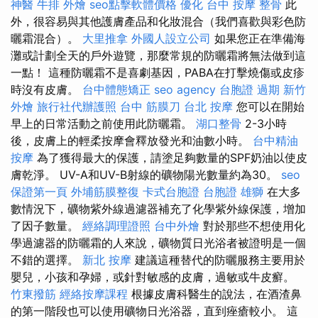
神醫
牛排 外燴
seo點擊軟體價格
優化
台中 按摩 整骨
此
外，很容易與其他護膚產品和化妝混合（我們喜歡與彩色防
曬霜混合）。
大里推拿
外國人設立公司
如果您正在準備海
灘或計劃全天的戶外遊覽，那麼常規的防曬霜將無法做到這
一點！ 這種防曬霜不是喜劇基因，PABA在打擊燒傷或皮疹
時沒有皮膚。
台中體態矯正
seo agency
台胞證 過期
新竹
外燴
旅行社代辦護照
台中 筋膜刀
台北 按摩
您可以在開始
早上的日常活動之前使用此防曬霜。
湖口整骨
2-3小時
後，皮膚上的輕柔按摩會釋放發光和油數小時。
台中精油
按摩
為了獲得最大的保護，請塗足夠數量的SPF奶油以使皮
膚乾淨。 UV-A和UV-B射線的礦物陽光數量約為30。
seo
保證第一頁
外埔筋膜整復
卡式台胞證
台胞證 雄獅
在大多
數情況下，礦物紫外線過濾器補充了化學紫外線保護，增加
了因子數量。
經絡調理證照
台中外燴
對於那些不想使用化
學過濾器的防曬霜的人來說，礦物質日光浴者被證明是一個
不錯的選擇。
新北 按摩
建議這種替代的防曬服務主要用於
嬰兒，小孩和孕婦，或針對敏感的皮膚，過敏或牛皮癬。
竹東撥筋
經絡按摩課程
根據皮膚科醫生的說法，在酒渣鼻
的第一階段也可以使用礦物日光浴器，直到痤瘡較小。 這