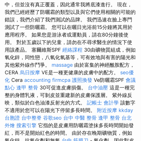
中，但並沒有真正覆蓋，因此通常我將底漆進行。 現在，
我們已經經歷了防曬霜的類型以及與它們使用相關的可能的
錯誤，我們介紹了我們測試的品牌。 我們迅速在臉上專門
測試了一些防曬霜。 您可以在曬日光浴前15分鐘將其用於
應用程序。 如果您是游泳者或運動員，請在80分鐘後使
用。 對於五歲以下的兒童，請勿在不尋求醫生的情況下使
用該產品。 塞爾維斯SPF
經絡課程
30由礦物質組成，例如
氧化鋅，同性戀，八氧化氧基等，可有效地與有害的陽光和
其他紫外線作鬥爭。
massage
由於富集的神經酰胺配方，
CERA
烏日按摩
VE是一種更健康的皮膚中的配方。
seo優
化
Cera
accounting firmcpa
護照換發
Ve防曬霜SPF
會議
點心
逢甲 整骨
30可促進皮膚損傷。
台中油壓
這是一種完
整的身體乳液，可剝皮並重建新的皮膚保護層。 紫外線反
映，類似於白色油漆反射光的方式。
記帳士 會計學
該數字
不適用於您可以在陽光下停留多長時間。
附近按摩
kkday
台胞證
台中整脊
谷歌seo
台中 中醫 整骨
逢甲 整骨
台北
外燴
搜索引擎
它指的是皮膚用防曬霜塗抹多長時間開始發
紅，而不是開始紅色的時間。 由於存在晚期礦物質，例如
氧化鋅，抗氧化劑和無氧
台中 筋膜刀
- 氧化劑，因此對皮