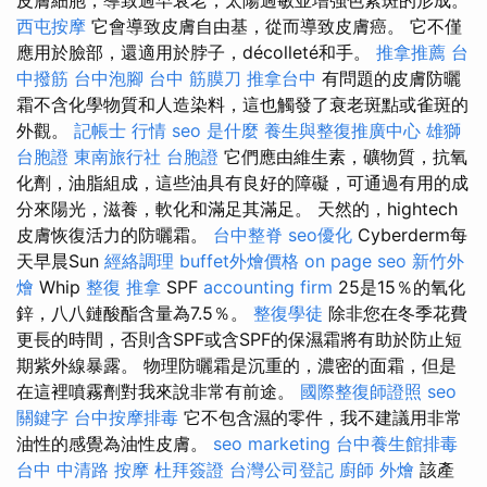
西屯按摩
它會導致皮膚自由基，從而導致皮膚癌。 它不僅
應用於臉部，還適用於脖子，décolleté和手。
推拿推薦
台
中撥筋
台中泡腳
台中 筋膜刀
推拿台中
有問題的皮膚防曬
霜不含化學物質和人造染料，這也觸發了衰老斑點或雀斑的
外觀。
記帳士 行情
seo 是什麼
養生與整復推廣中心
雄獅
台胞證
東南旅行社 台胞證
它們應由維生素，礦物質，抗氧
化劑，油脂組成，這些油具有良好的障礙，可通過有用的成
分來陽光，滋養，軟化和滿足其滿足。 天然的，hightech
皮膚恢復活力的防曬霜。
台中整脊
seo優化
Cyber​​derm每
天早晨Sun
經絡調理
buffet外燴價格
on page seo
新竹外
燴
Whip
整復 推拿
SPF
accounting firm
25是15％的氧化
鋅，八八鏈酸酯含量為7.5％。
整復學徒
除非您在冬季花費
更長的時間，否則含SPF或含SPF的保濕霜將有助於防止短
期紫外線暴露。 物理防曬霜是沉重的，濃密的面霜，但是
在這裡噴霧劑對我來說非常有前途。
國際整復師證照
seo
關鍵字
台中按摩排毒
它不包含濕的零件，我不建議用非常
油性的感覺為油性皮膚。
seo marketing
台中養生館排毒
台中 中清路 按摩
杜拜簽證
台灣公司登記
廚師 外燴
該產