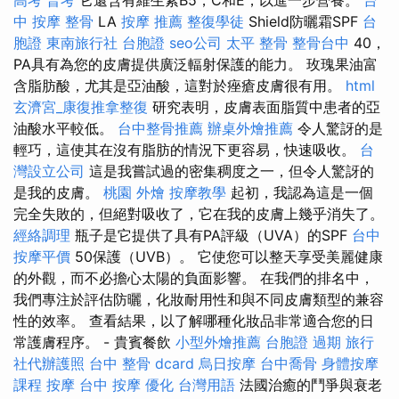
中 按摩 整骨
LA
按摩 推薦
整復學徒
Shield防曬霜SPF
台
胞證
東南旅行社 台胞證
seo公司
太平 整骨
整骨台中
40，
PA具有為您的皮膚提供廣泛輻射保護的能力。 玫瑰果油富
含脂肪酸，尤其是亞油酸，這對於痤瘡皮膚很有用。
html
玄濟宮_康復推拿整復
研究表明，皮膚表面脂質中患者的亞
油酸水平較低。
台中整骨推薦
辦桌外燴推薦
令人驚訝的是
輕巧，這使其在沒有脂肪的情況下更容易，快速吸收。
台
灣設立公司
這是我嘗試過的密集稠度之一，但令人驚訝的
是我的皮膚。
桃園 外燴
按摩教學
起初，我認為這是一個
完全失敗的，但絕對吸收了，它在我的皮膚上幾乎消失了。
經絡調理
瓶子是它提供了具有PA評級（UVA）的SPF
台中
按摩平價
50保護（UVB）。 它使您可以整天享受美麗健康
的外觀，而不必擔心太陽的負面影響。 在我們的排名中，
我們專注於評估防曬，化妝耐用性和與不同皮膚類型的兼容
性的效率。 查看結果，以了解哪種化妝品非常適合您的日
常護膚程序。 - 貴賓餐飲
小型外燴推薦
台胞證 過期
旅行
社代辦護照
台中 整骨 dcard
烏日按摩
台中喬骨
身體按摩
課程
按摩
台中 按摩
優化 台灣用語
法國治癒的鬥爭與衰老