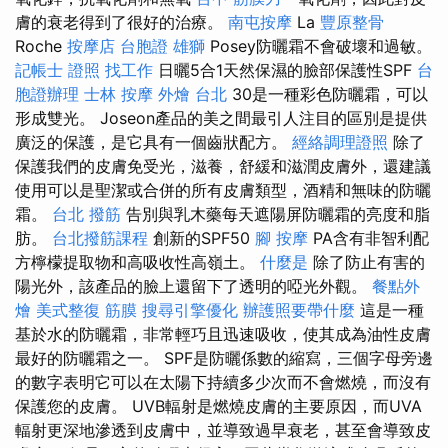
膚的衰老得到了很好的治療。
南屯按摩
La
豐原整骨
Roche
按摩店
台胞證 雄獅
Posey防曬霜不會破壞和過敏。
記帳士 證照 找工作
日曬5合1天然保濕的臉部保護性SPF
台
胞證辦理
士林 按摩
外燴 台北
30是一種彩色防曬霜，可以
形成雙光。 Joseon產品的美之間最引人注目的區別是提供
廣泛的保護，是它具有一個齒狀配方。
經絡調理證照
除了
保護我們的皮膚免受光，滋養，舒緩和滋潤皮膚外，還建議
使用可以是聖潔或合併的所有皮膚類型，酒精和無味的防曬
霜。
台北 撥筋
告別與乳木藥每天遮陽屏防曬霜的亮度和脂
肪。
台北撥筋課程
創新的SPF50
腳 按摩
PA含有非智利配
方檸檬提取物和高吸收性高嶺土。
什麼是
除了防止有害的
陽光外，該產品的臉上還留下了透明的啞光外觀。
餐點外
燴
美式整復 筋膜
搜尋引擎優化
辦護照要帶什麼
這是一種
基於水的防曬霜，非常輕巧且迅速吸收，使其成為油性皮膚
最好的防曬霜之一。 SPF是防曬係數的縮寫，三個字母旁邊
的數字表明它可以在太陽下持續多少次而不會燃燒，而沒有
保護您的皮膚。 UVB輻射是燃燒皮膚的主要原因，而UVA
輻射更深地滲透到皮膚中，並導致過早衰老，甚至會導致皮