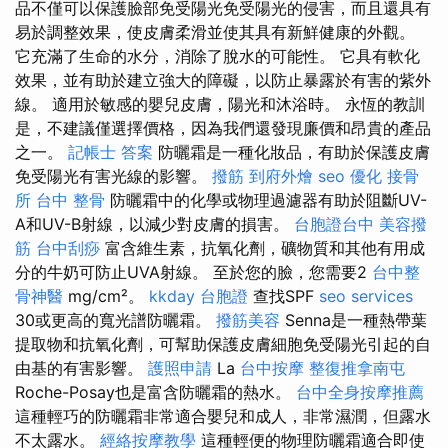
品不僅可以保護臉部免受陽光免受陽光的侵害，而且還具有
易於調整效果，使皮膚柔滑並使其具有新鮮健康的外觀。
它充滿了生命的水分，消除了脫水的可能性。 它具有軟化
效果，並有助於建立強大的障礙，以防止暴露於有害的紫外
線。 適用於敏感的嬰兒皮膚，陽光和沐浴時。 永恆的教訓
是，不建議僅選擇價格，因為我們還發現廉價和昂貴的產品
之一。
記帳士 答案
防曬霜是一種化妝品，有助於保護皮膚
免受陽光有害光線的影響。
撥筋
到府外燴
seo 優化
接骨
所
台中 整骨
防曬霜中的化學或物理過濾器有助於阻斷​​UV-
A和UV-B射線，以減少對皮膚的損害。
台胞證台中
美容撥
筋
台中刮痧
富含維生素，抗氧化劑，礦物質和其他有用成
分的牛奶可防止UVA射線。 至於您的臉，您需要2
台中整
骨神醫
mg/cm²。
kkday 台胞證
查找SPF
seo services
30或更高的寬光譜防曬霜。
撥筋美容
Senna是一種熱帶葉
提取物和抗氧化劑，可幫助保護皮膚細胞免受陽光引起的自
由基的有害影響。
護照申請
La
台中按摩
整復推拿南屯
Roche-Posay也是富含防曬霜的熱水。
台中全身按摩推薦
這種輕巧的防曬霜非常適合嬰兒和成人，非常濕潤，但露水
不太露水。
經絡按摩教學
這種輕便的物理防曬霜適合即使