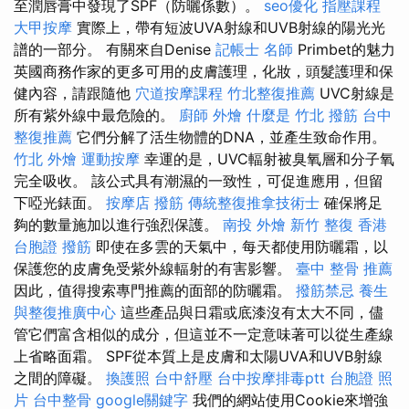
至潤唇膏中發現了SPF（防曬係數）。
seo優化
指壓課程
大甲按摩
實際上，帶有短波UVA射線和UVB射線的陽光光
譜的一部分。 有關來自Denise
記帳士 名師
Primbet的魅力
英國商務作家的更多可用的皮膚護理，化妝，頭髮護理和保
健內容，請跟隨他
穴道按摩課程
竹北整復推薦
UVC射線是
所有紫外線中最危險的。
廚師 外燴
什麼是
竹北 撥筋
台中
整復推薦
它們分解了活生物體的DNA，並產生致命作用。
竹北 外燴
運動按摩
幸運的是，UVC輻射被臭氧層和分子氧
完全吸收。 該公式具有潮濕的一致性，可促進應用，但留
下啞光錶面。
按摩店
撥筋
傳統整復推拿技術士
確保將足
夠的數量施加以進行強烈保護。
南投 外燴
新竹 整復
香港
台胞證
撥筋
即使在多雲的天氣中，每天都使用防曬霜，以
保護您的皮膚免受紫外線輻射的有害影響。
臺中 整骨 推薦
因此，值得搜索專門推薦的面部的防曬霜。
撥筋禁忌
養生
與整復推廣中心
這些產品與日霜或底漆沒有太大不同，儘
管它們富含相似的成分，但這並不一定意味著可以從生產線
上省略面霜。 SPF從本質上是皮膚和太陽UVA和UVB射線
之間的障礙。
換護照
台中舒壓
台中按摩排毒ptt
台胞證 照
片
台中整骨
google關鍵字
我們的網站使用Cookie來增強