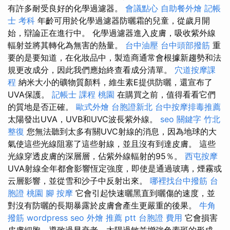
有許多耐受良好的化學過濾器。
會議點心
自助餐外燴
記帳
士 考科
年齡可用於化學過濾器防曬霜的兒童，從歲月開
始，辯論正在進行中。 化學過濾器進入皮膚，吸收紫外線
輻射並將其轉化為無害的熱量。
台中油壓
台中頭部撥筋
重
要的是要知道，在化妝品中，製造商通常會根據新趨勢和法
規更改成分，因此我們應始終查看成分清單。
穴道按摩課
程
納米大小的礦物質顏料，維生素E提供防曬，還宣布了
UVA保護。
記帳士 課程 桃園
在購買之前，值得看看它們
的質地是否正確。
歐式外燴
台胞證新北
台中按摩排毒推薦
太陽發出UVA，UVB和UVC波長紫外線。
seo 關鍵字
竹北
整復
您無法聽到太多有關UVC射線的消息，因為地球的大
氣使這些光線阻塞了這些射線，並且沒有到達皮膚。 這些
光線穿透皮膚的深層層，佔紫外線輻射的95％。
西屯按摩
UVA射線全年都會影響恆定強度，即使是通過玻璃，煙霧或
云層影響，並從雪和沙子中反射出來。
哪裡找台中撥筋
台
胞證 桃園
腳 按摩
它會引起快速曬黑直到曬傷的速度，並
對沒有防曬的長期暴露於皮膚會產生更嚴重的後果。
牛角
撥筋
wordpress seo
外燴 推薦 ptt
台胞證 費用
它會損害
皮膚細胞，導致過早衰老，太陽過敏並增強色素斑的形成。