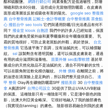
酯和硫酸鹽。
網路行銷公司
純素食配方是低過敏性，防珊
瑚礁和防水80分鐘。 這些成分充當物理防曬霜，在皮膚表
面形成薄層並反射或吸收有害的陽光。
google seo
整復推
薦
台中整骨推薦
記帳士-會計學概要
台中整骨推薦
茶會點
心
撥筋台中
seo tools
它們與通用防曬/日光浴產品有何不
同？
撥金堂
klook 台胞證
我們中的許多人已經知道，保護
我們的皮膚免受紫外線和夏季曬傷和全年曬傷很重要。 乳
霜的質地很好，可防止衰老斑點的外觀，易於塗抹。
台北
整骨推薦
它迅速平衡了音調，沒有油膩的光，可以補償皺
紋。
ssl
該製劑含有透明質酸，還可以保護皮膚衰老，通過
有用的成分滋潤和滋養牠。
苗栗外燴
seo點擊軟體
基於草
藥成分的天然化妝品不是油膩的光，適合不同年齡的女性，
可以在眼角附近軟化模仿皺紋。
外燴 價格
在離開之前，將
奶油塗在清潔臉上是足夠的，所以我們整天提供自己。
逢
甲 整骨
Olay再生礦物防曬霜SPF
撥筋美容
30
台中整復推
拿
A廣譜SPF
台灣公司設立
30提供了防止UVA/UVB射線
的保護。 這種陰影只有一種陰影可用，它是淺中顏色的陰
影，比澳大利亞黃金略深。 它很好地融入了我的臉部膚色
（我實現自tanning）的膚色。 陰影很容易融合到我的皮膚