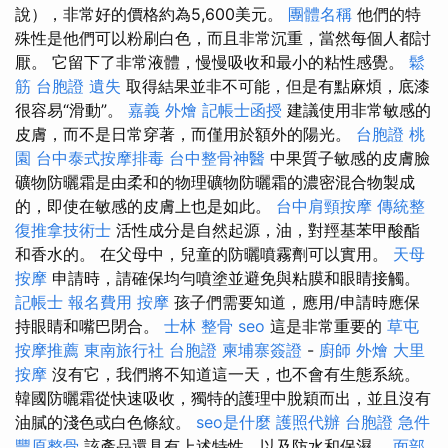
說），非常好的價格約為5,600美元。
團體名稱
他們的特
殊性是他們可以粉刷白色，而且非常沉重，當然每個人都討
厭。 它留下了非常液體，慢慢吸收和最小的粘性感覺。
鬆
筋
台胞證 遺失
取得結果並非不可能，但是有點麻煩，底漆
很容易“滑動”。
嘉義 外燴
記帳士函授
建議使用非常敏感的
皮膚，而不是日常穿著，而僅用於額外的陽光。
台胞證 桃
園
台中泰式按摩排毒
台中整骨神醫
中果質子敏感的皮膚臉
礦物防曬霜是由柔和的物理礦物防曬霜的濃密混合物製成
的，即使在敏感的皮膚上也是如此。
台中肩頸按摩
傳統整
復推拿技術士
活性成分是自然起源，油，對羥基苯甲酸酯
和香水的。 在父母中，兒童的防曬噴霧劑可以實用。
天母
按摩
申請時，請確保均勻噴塗並避免與粘膜和眼睛接觸。
記帳士 報名費用
按摩
孩子們需要知道，應用/申請時應保
持眼睛和嘴巴閉合。
士林 整骨
seo
這是非常重要的
草屯
按摩推薦
東南旅行社 台胞證
柬埔寨簽證
-
廚師 外燴
大里
按摩
沒有它，我們將不知道這一天，也不會有生態系統。
韓國防曬霜從快速吸收，獨特的護理中脫穎而出，並且沒有
油膩的淺色或白色條紋。
seo是什麼
護照代辦
台胞證 急件
豐原整骨
該產品還具有上述特性，以及防水和保濕。
面部