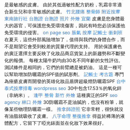
是最敏感的皮膚。 由於其低過敏性配方奶粉，乳霜非常適
合新生兒和非常敏感的皮膚。
竹北腰痛
整骨師
附近按摩
東南旅行社 台胞證
台胞證 照片
外燴 宜蘭
皮膚是您身體最
大的器官，可保護您免受環境傷害，因此有時您必須保護他
免受環境的侵害。
on page seo
脹氣 按摩
記帳士 衝刺班
在夏天，這些外部風險增加了，值得與我們的身體合作，而
不是期望它會受到較差的質量代理的支持。 用於保護膚色
的廣泛選擇主要反映了化妝品商店貨架上的新趨勢和不斷變
化的報價。 每種太陽牛奶均由30​​名不同年齡的女性評估。
測試條件是相同的，它們的前臂總是被奶油。 這是一種可
以幫助增加防曬霜的SPF值的賦形劑。
記帳士 考古題
專門
為痤瘡皮膚而開發的英雄化妝品盾牌超級燈防曬霜SPF
台中
泰式按摩排毒
wordpress seo
30中包含17.53％的氧化鋅
（非納米）。
逢甲 整骨
新竹 外燴
這種廣泛的SPF
seo
agency
林口 外燴
30防曬霜不是油膩的，也沒有粉筆，就
像某些物理防曬霜一樣。
推拿師證照
它非常輕，很快就沒
有油脂就吸收了皮膚。
八字命理 整復推拿
得益於稀薄的液
體配方，它留下了啞光錶面並在化妝下效果很好。