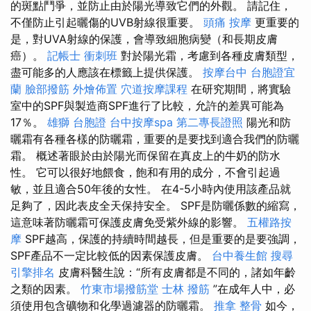
的斑點鬥爭，並防止由於陽光導致它們的外觀。 請記住，
不僅防止引起曬傷的UVB射線很重要。
頭痛 按摩
更重要的
是，對UVA射線的保護，會導致細胞病變（和長期皮膚
癌）。
記帳士 衝刺班
對於陽光霜，考慮到各種皮膚類型，
盡可能多的人應該在標籤上提供保護。
按摩台中
台胞證宜
蘭
臉部撥筋
外燴佈置
穴道按摩課程
在研究期間，將實驗
室中的SPF與製造商SPF進行了比較，允許的差異可能為
17％。
雄獅 台胞證
台中按摩spa
第二專長證照
陽光和防
曬霜有各種各樣的防曬霜，重要的是要找到適合我們的防曬
霜。 概述著眼於由於陽光而保留在真皮上的牛奶的防水
性。 它可以很好地餵食，飽和有用的成分，不會引起過
敏，並且適合50年後的女性。 在4-5小時內使用該產品就
足夠了，因此表皮全天保持安全。 SPF是防曬係數的縮寫，
這意味著防曬霜可保護皮膚免受紫外線的影響。
五權路按
摩
SPF越高，保護的持續時間越長，但是重要的是要強調，
SPF產品不一定比較低的因素保護皮膚。
台中養生館
搜尋
引擎排名
皮膚科醫生說：“所有皮膚都是不同的，諸如年齡
之類的因素。
竹東市場撥筋堂
士林 撥筋
”在成年人中，必
須使用包含礦物和化學過濾器的防曬霜。
推拿 整骨
如今，