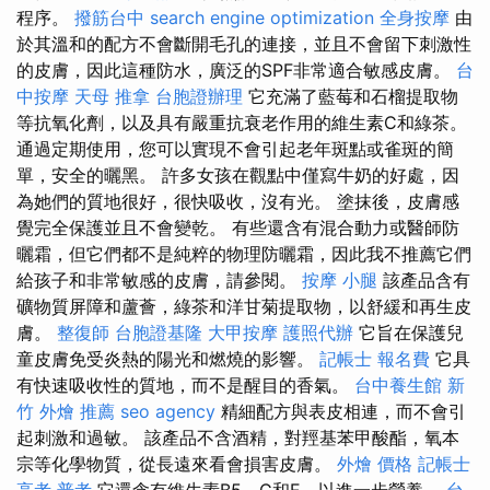
程序。
撥筋台中
search engine optimization
全身按摩
由
於其溫和的配方不會斷開毛孔的連接，並且不會留下刺激性
的皮膚，因此這種防水，廣泛的SPF非常適合敏感皮膚。
台
中按摩
天母 推拿
台胞證辦理
它充滿了藍莓和石榴提取物
等抗氧化劑，以及具有嚴重抗衰老作用的維生素C和綠茶。
通過定期使用，您可以實現不會引起老年斑點或雀斑的簡
單，安全的曬黑。 許多女孩在觀點中僅寫牛奶的好處，因
為她們的質地很好，很快吸收，沒有光。 塗抹後，皮膚感
覺完全保護並且不會變乾。 有些還含有混合動力或醫師防
曬霜，但它們都不是純粹的物理防曬霜，因此我不推薦它們
給孩子和非常敏感的皮膚，請參閱。
按摩 小腿
該產品含有
礦物質屏障和蘆薈，綠茶和洋甘菊提取物，以舒緩和再生皮
膚。
整復師
台胞證基隆
大甲按摩
護照代辦
它旨在保護兒
童皮膚免受炎熱的陽光和燃燒的影響。
記帳士 報名費
它具
有快速吸收性的質地，而不是醒目的香氣。
台中養生館
新
竹 外燴 推薦
seo agency
精細配方與表皮相連，而不會引
起刺激和過敏。 該產品不含酒精，對羥基苯甲酸酯，氧本
宗等化學物質，從長遠來看會損害皮膚。
外燴 價格
記帳士
高考 普考
它還含有維生素B5，C和E，以進一步營養。
台