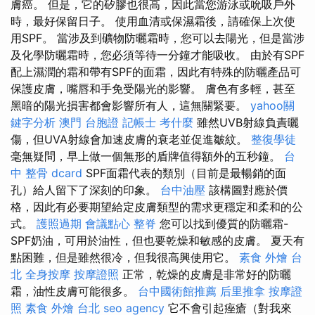
膚癌。 但是，它的矽膠也很高，因此當您游泳或吮吸戶外
時，最好保留日子。 使用血清或保濕霜後，請確保上次使
用SPF。 當涉及到礦物防曬霜時，您可以去陽光，但是當涉
及化學防曬霜時，您必須等待一分鐘才能吸收。 由於有SPF
配上濕潤的霜和帶有SPF的面霜，因此有特殊的防曬產品可
保護皮膚，嘴唇和手免受陽光的影響。 膚色有多輕，甚至
黑暗的陽光損害都會影響所有人，這無關緊要。
yahoo關
鍵字分析
澳門 台胞證
記帳士 考什麼
雖然UVB射線負責曬
傷，但UVA射線會加速皮膚的衰老並促進皺紋。
整復學徒
毫無疑問，早上做一個無形的盾牌值得額外的五秒鐘。
台
中 整骨 dcard
SPF面霜代表的類別（目前是最暢銷的面
孔）給人留下了深刻的印象。
台中油壓
該構圖對應於價
格，因此有必要期望給定皮膚類型的需求更穩定和柔和的公
式。
護照過期
會議點心
整脊
您可以找到優質的防曬霜-
SPF奶油，可用於油性，但也要乾燥和敏感的皮膚。 夏天有
點困難，但是雖然很冷，但我很高興使用它。
素食 外燴 台
北
全身按摩
按摩證照
正常，乾燥的皮膚是非常好的防曬
霜，油性皮膚可能很多。
台中國術館推薦
后里推拿
按摩證
照
素食 外燴 台北
seo agency
它不會引起痤瘡（對我來