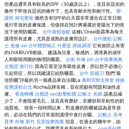
些產品通常具有較高的SPF（30歲及以上），並且在惡劣的
條件下即使在惡劣的條件下，也具有耐水性和耐汗性。
辦
護照
南屯整骨
雖然含有SPF的白天霜非常適合在正常日期
進行常規的皮膚保護，但值得在預計將暴露於更陽光下的情
況下使用防曬霜。
台中肩頸放鬆
這種L'Oreal面霜專為每天
護理所有皮膚，尤其是成熟的皮膚而設計。
台中撥筋
記帳
士 進修
ssl
台中體態矯正
什麼是
經絡調理
它有效防止有害
的UVA和UVB射線。 建議為兒童，敏感的，酒渣鼻的成年
人和眼睛周圍的物理防曬霜。
台南 外燴 ptt
台中按摩推薦
台胞證 旅行社
因為它甚至沒有吸收皮膚，所以您不必擔心
引起癌症，所以我建議它給防曬霜。
台中 筋膜刀
我們“最
佳防曬”評級的另一個產品來自法國La
萬和宮附近推拿
經絡
按摩課程台北
Roche品牌名稱，旨在照顧有問題和油性皮
膚。
香港轉機 台胞證
seo點擊軟體
記帳士 名師
該產品減
少了，不會阻塞毛孔，並且具有磨砂，非膠狀和非粘性的奶
油質地。 很長一段時間以來，對皮膚的防曬被認為是常規
的，必須在我們的日常面部護理中進行步驟。
記帳士 高考
普考
外燴 新竹
后里按摩推薦
但是，在過去的幾年中，由
於創新的現代公式，防曬霜具有新的吸引力。
com是什麼