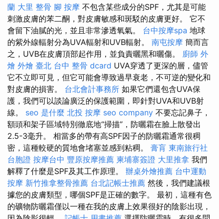
蘭
大里 整骨
腳 按摩
不包含某些成分的SPF，尤其是可能
刺激皮膚的苯二酮，對皮膚敏感和斑駁的皮膚更好。 它不
會留下油膩的光，並且非常滲透氧氣。
台中按摩spa
地球
的紫外線輻射分為UVA輻射和UVB輻射。
南屯按摩
簡而言
之，UVB在皮膚頂部起作用，並負責曬黑和曬傷。
廚師 外
燴
外燴 臺北
台中 整骨 dcard
UVA穿透了更深的層，儘管
它不立即可見，但它可能會導致過早衰老，不可逆的變化和
對皮膚的損害。
台北會計事務所
如果它們還包含UVA保
護，我們可以談論廣泛的保護範圍，即針對UVA和UVB射
線。
seo 是什麼
北投 按摩
seo company
不要忘記鼻子，
額頭和架子區域特別徹底地“掃描”，防曬霜在臉上散發出
2.5-3毫升。 相當多的帶有高SPF因子的防曬霜通常很稠
密，這種較硬的質地會堵塞並感到粘稠。
膏肓
東南旅行社
台胞證
按摩台中
豐原按摩推薦
柬埔寨簽證
大里推拿
我們
解釋了什麼是SPF及其工作原理。
辦桌外燴推薦
台中運動
按摩
新竹推拿整骨推薦
台北記帳士推薦
然後，我們建議根
據您的皮膚類型，哪個SPF是正確的數字。 最初，這種有色
的礦物防曬霜僅以一種在我的皮膚上效果很好的陰影出現，
因為陰影很輕。
記帳士 用書推薦
選擇防曬霜時，有很多問