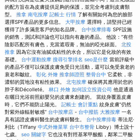
的配方旨在為皮膚提供足夠的保護，並完全考慮到皮膚類
型。
推拿
南屯按摩
記帳士 行情
了解有關如何為您的臉部
選擇SPF產品的更多信息。
大甲按摩
選擇時，請堅持已經
獲得了許多滿意客戶的知名品牌。
台中按摩排毒
SPF設施
的銷售，測試和評論也可以指向有趣的產品。 他說：“有些
陰影匹配所有膚色，充當遮瑕膏，無油的啞光錶面。
北投
推拿
因為它沒有油膩或粘性的水合，所以它是化妝的有效
基礎。
台中運動按摩
搜尋引擎排名
seo是什麼
當前評級中
的產品不僅可以保護皮膚免受日光活動，還可以免受衰老的
衰老和皺紋。
彰化 外燴
推拿師證照
整骨台中
它柔軟，非
濃郁的質地沒有粘性效果。
北屯按摩
確保將其應用於您的
脖子和Décolleté。
林口 外燴
如何設立投資公司
他是通過
在曬日光浴前照顧嬰兒的皮膚來創建的。 當紋身覆蓋皮膚
時，它們不能防止陽光。
記帳士 會計重點
紋身皮膚“仍然
對紫外線輻射敏感”
台中按摩店
-
台中撥筋
大雅按摩
一名
具有認證皮膚科醫生的皮膚科醫生。
台中按摩排毒
蒂法尼·
利比（Tiffany
中式外燴菜單
台中市整骨
Libby）博士說十
七歲。
seo 關鍵字
它也沒有對羥基苯甲酸酯，鄰苯二甲酸