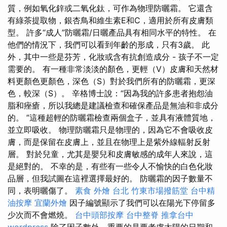
質，例如氧化鋅或二氧化鈦，可作為物理防曬霜。 它還含
有綠茶提取物，銀杏鳥和維生素E和C，適用於所有皮膚類
型。 許多“成人”防曬霜/日曬產品具有相同水平的特性。 在
他們的情況下，我們可以看到年齡的形成，只有3歲。 此
外，其中一些是芬芳，化妝或含有抗創造成分 - 孩子不一定
需要的。 有一種非常淡淡的顏色，更輕（V）皮膚和天然材
料更顏色更顏色，深色（S）對於我們所有的防曬霜，更深
色，較深（S）。 辛格博士說：“因為我的許多患者抱怨油
脂和痤瘡，所以我總是建議檢查和確保產品是無油和非成分
的。 ”這種超輕的防曬霜檢查兩個盒子，並具有液體質地，
並立即吸收。 物理防曬霜只是物理的，因為它不會吸收皮
膚，而是保留在皮膚上，並且在物理上是紫外線輻射反射
層。 對於兒童，尤其是嬰兒和皮膚敏感的成年人來說，這
是絕對的。 不幸的是，有些有一些令人不愉快的白色化妝
品層，但我試圖在這裡選擇最好的。 防曬霜的因子數量不
同，表明曬傷了。
素食 外燴 台北
竹東市場撥筋堂
台中精
油按摩
宜蘭外燴
因子編號顯示了我們可以在陽光下停留多
少次而不會燃燒。
台中頭部按摩
台中整脊
推拿台中
wordpress
除了因子數外，重要的是要考慮太陽的日期和