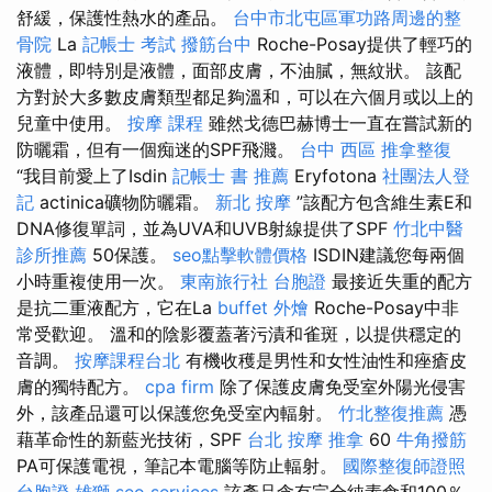
舒緩，保護性熱水的產品。
台中市北屯區軍功路周邊的整
骨院
La
記帳士 考試
撥筋台中
Roche-Posay提供了輕巧的
液體，即特別是液體，面部皮膚，不油膩，無紋狀。 該配
方對於大多數皮膚類型都足夠溫和，可以在六個月或以上的
兒童中使用。
按摩 課程
雖然戈德巴赫博士一直在嘗試新的
防曬霜，但有一個痴迷的SPF飛濺。
台中 西區 推拿整復
“我目前愛上了Isdin
記帳士 書 推薦
Eryfotona
社團法人登
記
actinica礦物防曬霜。
新北 按摩
”該配方包含維生素E和
DNA修復單詞，並為UVA和UVB射線提供了SPF
竹北中醫
診所推薦
50保護。
seo點擊軟體價格
ISDIN建議您每兩個
小時重複使用一次。
東南旅行社 台胞證
最接近失重的配方
是抗二重液配方，它在La
buffet 外燴
Roche-Posay中非
常受歡迎。 溫和的陰影覆蓋著污漬和雀斑，以提供穩定的
音調。
按摩課程台北
有機收穫是男性和女性油性和痤瘡皮
膚的獨特配方。
cpa firm
除了保護皮膚免受室外陽光侵害
外，該產品還可以保護您免受室內輻射。
竹北整復推薦
憑
藉革命性的新藍光技術，SPF
台北 按摩
推拿
60
牛角撥筋
PA可保護電視，筆記本電腦等防止輻射。
國際整復師證照
台胞證 雄獅
seo services
該產品含有完全純素食和100％