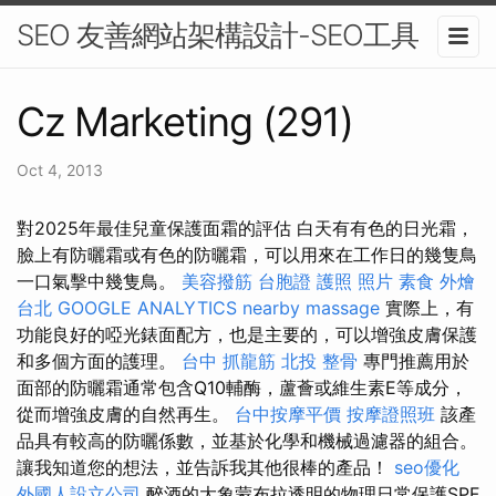
SEO 友善網站架構設計-SEO工具
Cz Marketing (291)
Oct 4, 2013
對2025年最佳兒童保護面霜的評估 白天有有色的日光霜，
臉上有防曬霜或有色的防曬霜，可以用來在工作日的幾隻鳥
一口氣擊中幾隻鳥。
美容撥筋
台胞證 護照 照片
素食 外燴
台北
GOOGLE ANALYTICS
nearby massage
實際上，有
功能良好的啞光錶面配方，也是主要的，可以增強皮膚保護
和多個方面的護理。
台中 抓龍筋
北投 整骨
專門推薦用於
面部的防曬霜通常包含Q10輔酶，蘆薈或維生素E等成分，
從而增強皮膚的自然再生。
台中按摩平價
按摩證照班
該產
品具有較高的防曬係數，並基於化學和機械過濾器的組合。
讓我知道您的想法，並告訴我其他很棒的產品！
seo優化
外國人設立公司
醉酒的大象蒙布拉透明的物理日常保護SPF