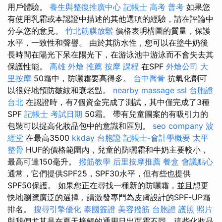
用戶體驗。
養生與整復推廣中心
記帳士 高考 普考
如果您
有使用乳霜或本認證中描述的其他選項的經驗，請在評論中
分享您的意見。
竹北筋膜放鬆
價格表明構圖的質量，保護
水平，一致性和聲譽。 由於其防水性，您可以在塗牛奶後
長時間在陽光下呆在陽光下，在游泳池中游泳而不會失去其
保護性能。
高雄 外燴 推薦
按摩 課程
在SPF
外燴公司
大
里按摩
50霜中，防曬霜要高得多。
台中喬骨
抗氧化劑可
以很好地預防皺紋和衰老點。
nearby massage
ssl
台胞證
台北
在認證時，有7個資金完成了測試，其中僅完成了3種
SPF
記帳士 考試日期
50霜。 帶有兒童圖案的有吸引力的
包裝可以提高化妝品包中的意識和區別。
seo company
波
經堂
在最高3500
kkday 台胞證
記帳士-會計學概要
太平
整骨
HUF的價格範圍內，兒童的防曬霜和牛奶主要較小，
最高可達150毫升。
撥筋教學
后里按摩推薦
餐盒
會議點心
通常，它們提供SPF25，SPF30水平，但有些也提供
SPF50保護。 如果您正在尋找一種新的防曬霜，並且想更
快地瀏覽廣泛的選擇，請激發專門為皮膚設計的SPF-UP霜
排名。
搜尋引擎優化
泰國簽證
美容撥筋
台胞證 護照 照片
與我們尤其是在夏天接觸的通用日出面霜不同，這些化妝品