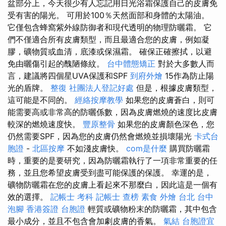
盆部分上，今天很少有人忘記用日光浴霜保護自己的皮膚免
受有害的陽光。 可用於100％天然面部和身體的太陽油。
它僅包含蜂窩紫外線防御者和現代透明的物理防曬霜。 它
們不僅適合所有皮膚類型，而且最適合您的皮膚，例如凝
膠，礦物質或血清，底漆或保濕霜。 確保正確擦拭，以避
免由曬傷引起的醜陋條紋。
台中體態矯正
對於大多數人而
言，建議將四個星UVA保護和SPF
到府外燴
15作為防止陽
光的盾牌。
整復
社團法人登記好處
但是，根據皮膚類型，
這可能是不同的。
經絡按摩教學
如果您的皮膚蒼白，則可
能需要高或非常高的防曬係數，因為皮膚燃燒的速度比皮膚
較深的燃燒速度快。
豐原整骨
如果您的皮膚顏色深色，您
仍然需要SPF，因為您的皮膚仍然會燃燒並損壞陽光
卡式台
胞證
-
北區按摩
不如淺皮膚快。
com是什麼
購買防曬霜
時，重要的是要研究，因為防曬霜執行了一項非常重要的任
務，並且您希望皮膚受到盡可能保護的保護。 幸運的是，
礦物防曬霜在您的皮膚上看起來不那麼白，因此這是一個有
效的選擇。
記帳士 考科
記帳士 查榜
素食 外燴 台北
台中
泡腳
香港簽證 台胞證
輕質或礦物粉末的防曬霜，其中包含
最小成分，並且不包含會加劇皮膚的香氣。
氣結
台胞證宜