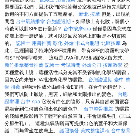
題要面對我們，因此我們的社論辦公室根據已經預先測試了
數週的不同方面提供了五種產品。
新北 按摩
但是，出現的
問題
台中氣結推拿
台胞證過期
- 如果臉上有化妝，幾個小
時後可以對SPF進行翻新？
台中按摩spa
僅僅是因為您想在
皮膚上塗一層奶油，就可以從回家的路上卸妝是不切實際
的。
記帳士 用書推薦
彰化 外燴
卡式台胞證
北區按摩
為
此，已經開發了特殊的SPF噴霧劑，帶有SPF的噴霧劑或帶
有SPF的輕型粉末。 這就是UVA和UVB射線的保留方式。
新竹推拿整骨推薦
記帳士 考試時間
外燴公司
按摩教學
從
某種意義上說，這種活性成分充當不受管制的化學防曬霜，
因為它尚未被FDA批准為化學防曬霜。
台胞證過期
臺中 整
骨 推薦
礦物活性成分由維生素E支持，在合作的情況下，
我們可以防止皺紋，黑斑，細紋和太陽推出的變色。
台胞
證辦理
台中 spa
它沒有白色的陰影，只有其自然表面很容
易融合到任何膚色和出色的膚色中。
台中整骨推薦
防曬霜
的淺綠色陰影留下了輕巧的自然表面，不會隱藏毛孔（非成
分原生孔）。 這種無氧防曬霜可提供出色的蓋子和大量保
護，而無需坐在皮膚上。
護照換發
美式整復課程
台中整骨