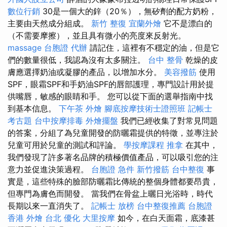
數位行銷
30是一個大的鋅（20％），無矽劑的配方奶粉，
主要由天然成分組成。
新竹 整復
宜蘭外燴
它不是漂白的
（不需要摩擦），並且具有微小的亮度來反射光。
massage
台胞證 代辦
請記住，這裡有不穩定的油，但是它
們的數量很低，我認為沒有太多關注。
台中 整骨
乾燥的皮
膚應選擇奶油或凝膠的產品，以增加水分。
美容撥筋
使用
SPF，眼霜SPF和手奶油SPF的唇部護理，專門設計用於提
供嘴唇，敏感的眼睛和手。 您可以從下面的選舉指南中找
到基本信息。
下午茶 外燴
腳底按摩技術士證照班
記帳士
考古題
台中按摩排毒
外燴擺盤
我們已經收集了對常見問題
的答案，分組了為兒童開發的防曬霜提供的特徵，並專注於
兒童可用於兒童的測試和評論。
學按摩課程
推拿
在其中，
我們發現了許多著名品牌的積極價值產品，可以吸引您的注
意力並促進決策過程。
台胞證 急件
新竹撥筋
台中整復
事
實是，這些特殊的臉部防曬霜比傳統的整個身體都要昂貴，
但專門為膚色而開發。 當我們在骨盆上曬日光浴時，時代
長期以來一直消失了。
記帳士 放榜
台中整復推薦
台胞證
香港
外燴 台北
優化
大里按摩
如今，在白天面霜，底漆甚