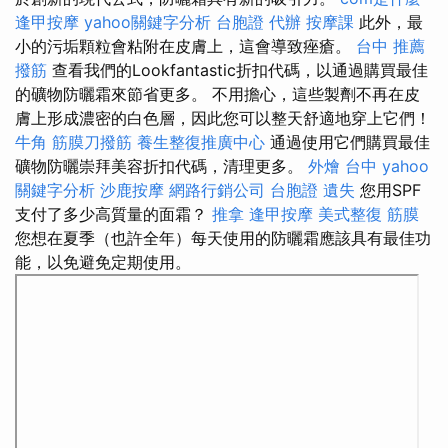
逢甲按摩
yahoo關鍵字分析
台胞證 代辦
按摩課
此外，最
小的污垢顆粒會粘附在皮膚上，這會導致痤瘡。
台中 推薦
撥筋
查看我們的Lookfantastic折扣代碼，以通過購買最佳
的礦物防曬霜來節省更多。 不用擔心，這些製劑不再在皮
膚上形成濃密的白色層，因此您可以整天舒適地穿上它們！
牛角 筋膜刀撥筋
養生整復推廣中心
通過使用它們購買最佳
礦物防曬崇拜美容折扣代碼，清理更多。
外燴 台中
yahoo
關鍵字分析
沙鹿按摩
網路行銷公司
台胞證 遺失
您用SPF
支付了多少高質量的面霜？
推拿
逢甲按摩
美式整復 筋膜
您想在夏季（也許全年）每天使用的防曬霜應該具有最佳功
能，以免避免定期使用。