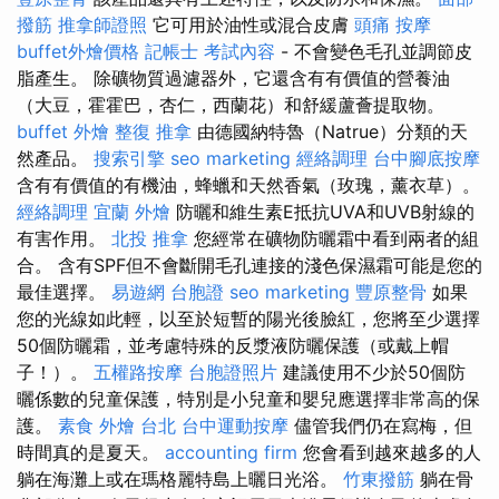
撥筋
推拿師證照
它可用於油性或混合皮膚
頭痛 按摩
buffet外燴價格
記帳士 考試內容
- 不會變色毛孔並調節皮
脂產生。 除礦物質過濾器外，它還含有有價值的營養油
（大豆，霍霍巴，杏仁，西蘭花）和舒緩蘆薈提取物。
buffet 外燴
整復 推拿
由德國納特魯（Natrue）分類的天
然產品。
搜索引擎
seo marketing
經絡調理
台中腳底按摩
含有有價值的有機油，蜂蠟和天然香氣（玫瑰，薰衣草）。
經絡調理
宜蘭 外燴
防曬和維生素E抵抗UVA和UVB射線的
有害作用。
北投 推拿
您經常在礦物防曬霜中看到兩者的組
合。 含有SPF但不會斷開毛孔連接的淺色保濕霜可能是您的
最佳選擇。
易遊網 台胞證
seo marketing
豐原整骨
如果
您的光線如此輕，以至於短暫的陽光後臉紅，您將至少選擇
50個防曬霜，並考慮特殊的反漿液防曬保護（或戴上帽
子！）。
五權路按摩
台胞證照片
建議使用不少於50個防
曬係數的兒童保護，特別是小兒童和嬰兒應選擇非常高的保
護。
素食 外燴 台北
台中運動按摩
儘管我們仍在寫梅，但
時間真的是夏天。
accounting firm
您會看到越來越多的人
躺在海灘上或在瑪格麗特島上曬日光浴。
竹東撥筋
躺在骨