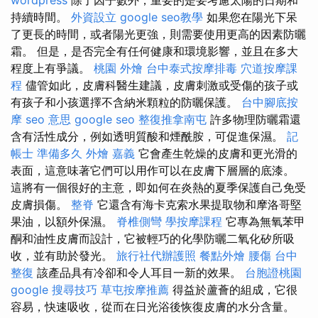
持續時間。
外資設立
google seo教學
如果您在陽光下呆
了更長的時間，或者陽光更強，則需要使用更高的因素防曬
霜。 但是，是否完全有任何健康和環境影響，並且在多大
程度上有爭議。
桃園 外燴
台中泰式按摩排毒
穴道按摩課
程
儘管如此，皮膚科醫生建議，皮膚刺激或受傷的孩子或
有孩子和小孩選擇不含納米顆粒的防曬保護。
台中腳底按
摩
seo 意思
google seo
整復推拿南屯
許多物理防曬霜還
含有活性成分，例如透明質酸和煙酰胺，可促進保濕。
記
帳士 準備多久
外燴 嘉義
它會產生乾燥的皮膚和更光滑的
表面，這意味著它們可以用作可以在皮膚下層層的底漆。
這將有一個很好的主意，即如何在炎熱的夏季保護自己免受
皮膚損傷。
整脊
它還含有海卡克索水果提取物和摩洛哥堅
果油，以額外保濕。
脊椎側彎
學按摩課程
它專為無氧苯甲
酮和油性皮膚而設計，它被輕巧的化學防曬二氧化矽所吸
收，並有助於發光。
旅行社代辦護照
餐點外燴
腰傷
台中
整復
該產品具有冷卻和令人耳目一新的效果。
台胞證桃園
google 搜尋技巧
草屯按摩推薦
得益於蘆薈的組成，它很
容易，快速吸收，從而在日光浴後恢復皮膚的水分含量。