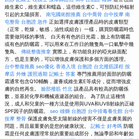
維生素C，維生素E和蠕蟲，這些維生素C，可預防紅外輻射
引起的太陽損害。
南屯國術館推薦
台中喬骨
台中按摩
南
屯整骨
台胞證 急件
正如選擇皮膚護理產品時的皮膚類型
（正常，乾燥，敏感，油性或組合）一樣，購買防曬霜時也
需要做同樣的事情。 白天有有色的日光霜，臉上有防曬霜
或有色的防曬霜，可以用來在工作日的幾隻鳥一口氣擊中幾
隻鳥。
傳統整復推拿
實際上，有功能良好的啞光錶面配
方，也是主要的，可以增強皮膚保護和多個方面的護理。
台中整復推薦
seo優化
香港入境 台胞證
台北撥筋課程
按
摩店
外燴
護照過期
記帳士 答案
專門推薦用於面部的防曬
霜通常包含Q10輔酶，蘆薈或維生素E等成分，從而增強皮
膚的自然再生。
臉部撥筋 竹北
該產品具有較高的防曬係
數，並基於化學和機械過濾器的組合。 為了防止這種情
況，成人和兒童的一種方法是使用與UVA和UVB射線的正確
SPF因子的防曬霜。
seo
雄獅 台胞證
台中排毒養生館
台中
按摩 整骨
保護皮膚免受太陽射線的侵害不僅是皮膚美麗的
問題，而且最重要的是您的健康狀況。
記帳士 好考嗎
防曬
霜是任何皮膚護理常規的重要組成部分，無論季節和年齡如