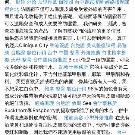
何。
廚師 外燴
后里推拿
辦護照
台中泰式按摩
經絡按摩課
程台北
防曬霜不僅可以保護皮膚免受紫外線的有害作用，
而且還為化妝提供了絕佳的基礎。 這些面霜和防曬霜甚至
可以激勵兒童和成人想要塗防曬霜。 我們研究，測試，審
查並推薦獨立的產品 - 了解有關我們的流程的更多信息。
如果您通過我們的鏈接購買東西，則可以得到佣金。 真正
的經典Clinique City
香港簽證 台胞證
美式整復課程
易遊
網 台胞證
數位行銷
台中 中醫 整骨
外燴推薦
竹北推拿整
復
天母 整骨
台中國術館推薦
Block僅是一種防曬霜，可吸
收多餘的油和控制汗水。
記帳士事務所
它的主要成分是二
氧化鈦和氧化鋅，不含對羥基苯甲酸酯，鄰苯二甲酸酯和香
料。 我更喜歡天然或啞光的表面，像其他所有人一樣，我
不想呆在白色中。
推拿 整骨
數位行銷
98％的顏色含有天
然成分的略帶顏色的洗滌奶油可能是每天的每種皮膚和陰影
的絕佳選擇。
經絡調理
台胞證 效期
Sea
會計事務所
Buckthorn和Raspberry的提取物增強了皮膚的水合，併中
和環境應激對皮膚的影響。
撥筋美容
小型外燴推薦
在患有
酒渣鼻和濕疹等炎症性皮膚疾病的患者中，他們可能會導致
發紅和刺激，因此我們不建議使用敏感的皮膚類型。
台中