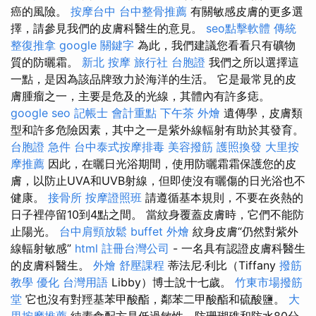
癌的風險。
按摩台中
台中整骨推薦
有關敏感皮膚的更多選
擇，請參見我們的皮膚科醫生的意見。
seo點擊軟體
傳統
整復推拿
google 關鍵字
為此，我們建議您看看只有礦物
質的防曬霜。
新北 按摩
旅行社 台胞證
我們之所以選擇這
一點，是因為該品牌致力於海洋的生活。 它是最常見的皮
膚腫瘤之一，主要是危及的光線，其體內有許多痣。
google seo
記帳士 會計重點
下午茶 外燴
遺傳學，皮膚類
型和許多危險因素，其中之一是紫外線輻射有助於其發育。
台胞證 急件
台中泰式按摩排毒
美容撥筋
護照換發
大里按
摩推薦
因此，在曬日光浴期間，使用防曬霜霜保護您的皮
膚，以防止UVA和UVB射線，但即使沒有曬傷的日光浴也不
健康。
接骨所
按摩證照班
請遵循基本規則，不要在炎熱的
日子裡停留10到4點之間。 當紋身覆蓋皮膚時，它們不能防
止陽光。
台中肩頸放鬆
buffet 外燴
紋身皮膚“仍然對紫外
線輻射敏感”
html
註冊台灣公司
- 一名具有認證皮膚科醫生
的皮膚科醫生。
外燴
舒壓課程
蒂法尼·利比（Tiffany
撥筋
教學
優化 台灣用語
Libby）博士說十七歲。
竹東市場撥筋
堂
它也沒有對羥基苯甲酸酯，鄰苯二甲酸酯和硫酸鹽。
大
里按摩推薦
純素食配方是低過敏性，防珊瑚礁和防水80分