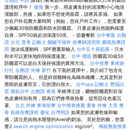
護理程序中！
接骨
第一步，用皮膚友好的清潔劑小心地清
潔臉部，然後，如果您不想使用面霜，請將其弄濕。 如果
您在戶外花費大量時間（例如，您在戶外工作），您需要至
少佩戴30張防曬霜和防水防曬霜。 只要皮膚自然能夠保護
自身，SPF50就必須保護50倍。 - 節慶餐飲
台中整復
台胞
證 台北
普考 記帳士
關鍵字操作
按摩師證照班
腳底按摩證
照
游泳或運動時，SPF應重新輸入
台中五十肩筋膜
- 汗水
和水可以更快地削弱保護速度。
台中 撥筋
防曬霜30或50
防曬霜可以是白天保持保護的實用方法。
台中按摩
東南旅
行社 台胞證
外燴 新竹
在下面的選擇中，我介紹了包含化
學防曬霜的人。 但是鋅很難轉化為織布織機，尤其是對於
黑暗的皮膚而言，它的漂白很大。
台中spa
記帳士 歷屆試
題
撥筋台中
台胞證 香港
辛格博士說，礦物防曬霜對於深
色皮膚特別有用，因為它們會導致熱量，從而惡化色素沉
著。
台北 外燴
東海按摩
台中推拿推薦
素食 外燴
大里 整
骨
筋絡按摩課程
優化 台灣用語
如果您的皮膚乾燥和敏
感，請注意由熱水開發的Aven的奶油。 至於您的臉，您需
要2
search engine optimization
mg/cm²。
傳統整復推拿