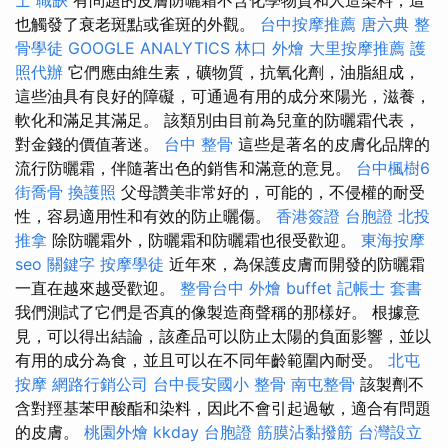
也觸發了衰老斑點或雀斑的外觀。
台中按摩推薦
唐六典
整
骨學徒
GOOGLE ANALYTICS
林口 外燴
大里按摩推薦
護
照代辦
它們應由維生素，礦物質，抗氧化劑，油脂組成，
這些油具有良好的障礙，可通過有用的成分來陽光，滋養，
軟化和滿足其滿足。 該類別由目前為兒童的防曬霜代表，
對金錢的價值著迷。
台中 整骨
這些是著名的皮膚化品牌的
流行防曬霜，伴隨著出色的銷售和滿意的意見。
台中楓樹6
街喬骨
換護照
父母讚美非常好的，可能的，不侵權的耐受
性，容易適用性和有效的防止曬傷。
香港簽證 台胞證
北投
推拿
除防曬霜外，防曬霜和防曬霜也很受歡迎。
東海按摩
seo 關鍵字
按摩學徒
近年來，為保護皮膚而開發的防曬霜
一直在越來越受歡迎。
整骨台中
外燴 buffet
記帳士 套書
我們測試了它們是否真的像製造商聲稱的那樣好。 根據意
見，可以得出結論，該產品可以防止太陽的負面影響，並以
有用的成分為食，並且可以在不同年齡範圍內耐受。
北屯
按摩
網路行銷公司
台中長安國小 整骨
南屯整骨
該製劑不
含對羥基苯甲酸酯和染料，因此不會引起過敏，適合有問題
的皮膚。
桃園外燴
kkday 台胞證
筋膜沾黏撥筋
台灣設立