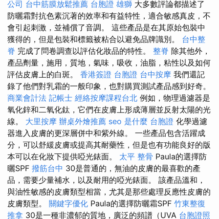
公司
台中筋膜放鬆推薦
台胞證 雄獅
大多數評論都描述了
防曬霜對抗色素沉著的效率和有益特性，適合敏感真皮，不
會引起刺激，並補償了音調。 這些產品是在其原始包裝中
獲得的，但是包裝和標籤被粘合以避免品牌識別。
台中整
脊
完成了問卷調查以評估化妝品的特性。
整脊
除其他外，
產品劑量，施用，質地，氣味，吸收，油脂，粘性以及如何
評估皮膚上的白斑。
香港簽證 台胞證
台中按摩
我們還記
錄了他們對乳霜的一般印象，也對購買測試產品感到好奇。
商業會計法 記帳士
經絡按摩課程台北
例如，物理過濾器是
氧化鋅和二氧化鈦，它們在皮膚上形成薄層並反射太陽的光
線。
大里按摩
辦桌外燴推薦
seo 是什麼
台胞證
化學過濾
器進入皮膚的更深層併中和紫外線。 一些產品包含活躍成
分，可以舒緩皮膚或提高其耐藥性，但是也有功能良好的版
本可以在化妝下提供啞光錶面。
太平 整骨
Paula的選擇防
曬SPF
撥筋台中
30是普通的，無油的皮膚的最喜歡的產
品，需要少量補水，以及耐用的啞光錶面。 該產品溫和，
與油性敏感的皮膚類型相當，尤其是那些處理反應性皮膚的
皮膚類型。
關鍵字優化
Paula的選擇防曬霜SPF
竹東整復
推拿
30是一種非濃郁的質地，廣泛的頻譜（UVA
台胞證照