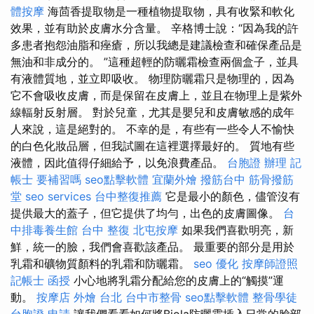
體按摩
海茴香提取物是一種植物提取物，具有收緊和軟化
效果，並有助於皮膚水分含量。 辛格博士說：“因為我的許
多患者抱怨油脂和痤瘡，所以我總是建議檢查和確保產品是
無油和非成分的。 ”這種超輕的防曬霜檢查兩個盒子，並具
有液體質地，並立即吸收。 物理防曬霜只是物理的，因為
它不會吸收皮膚，而是保留在皮膚上，並且在物理上是紫外
線輻射反射層。 對於兒童，尤其是嬰兒和皮膚敏感的成年
人來說，這是絕對的。 不幸的是，有些有一些令人不愉快
的白色化妝品層，但我試圖在這裡選擇最好的。 質地有些
液體，因此值得仔細給予，以免浪費產品。
台胞證 辦理
記
帳士 要補習嗎
seo點擊軟體
宜蘭外燴
撥筋台中
筋骨撥筋
堂
seo services
台中整復推薦
它是最小的顏色，儘管沒有
提供最大的蓋子，但它提供了均勻，出色的皮膚圖像。
台
中排毒養生館
台中 整復
北屯按摩
如果我們喜歡明亮，新
鮮，統一的臉，我們會喜歡該產品。 最重要的部分是用於
乳霜和礦物質顏料的乳霜和防曬霜。
seo 優化
按摩師證照
記帳士 函授
小心地將乳霜分配給您的皮膚上的“觸摸”運
動。
按摩店
外燴 台北
台中市整骨
seo點擊軟體
整骨學徒
台胞證 申請
讓我們看看如何將Biola防曬霜插入日常的臉部