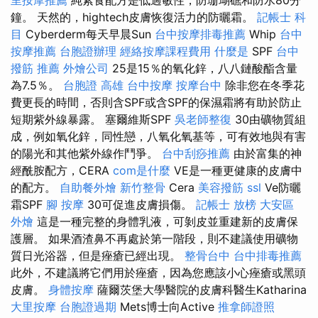
鐘。 天然的，hightech皮膚恢復活力的防曬霜。
記帳士 科
目
Cyber​​derm每天早晨Sun
台中按摩排毒推薦
Whip
台中
按摩推薦
台胞證辦理
經絡按摩課程費用
什麼是
SPF
台中
撥筋 推薦
外燴公司
25是15％的氧化鋅，八八鏈酸酯含量
為7.5％。
台胞證 高雄
台中按摩
按摩台中
除非您在冬季花
費更長的時間，否則含SPF或含SPF的保濕霜將有助於防止
短期紫外線暴露。 塞爾維斯SPF
吳老師整復
30由礦物質組
成，例如氧化鋅，同性戀，八氧化氧基等，可有效地與有害
的陽光和其他紫外線作鬥爭。
台中刮痧推薦
由於富集的神
經酰胺配方，CERA
com是什麼
VE是一種更健康的皮膚中
的配方。
自助餐外燴
新竹整骨
Cera
美容撥筋
ssl
Ve防曬
霜SPF
腳 按摩
30可促進皮膚損傷。
記帳士 放榜
大安區
外燴
這是一種完整的身體乳液，可剝皮並重建新的皮膚保
護層。 如果酒渣鼻不再處於第一階段，則不建議使用礦物
質日光浴器，但是痤瘡已經出現。
整骨台中
台中排毒推薦
此外，不建議將它們用於痤瘡，因為您應該小心痤瘡或黑頭
皮膚。
身體按摩
薩爾茨堡大學醫院的皮膚科醫生Katharina
大里按摩
台胞證過期
Mets博士向Active
推拿師證照