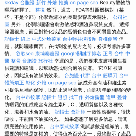
kkday 台胞證
新竹 外燴 推薦
on page seo
Beauty礦物防
曬霜解釋了。
整復
然而，過去，FDA等對照機構對（某
些，不是全部）化學過濾器的長期影響表示關注。
公司社
團
另外，化學防曬霜會刺激敏感和酒渣鼻易於皮膚。 選擇
範圍很廣，而且對於化妝品的習慣也包含不同質量的產品。
記帳士 線上
中式外燴菜單
台中輕井澤按摩
脊椎側彎
但
是，就防曬霜而言，在找到您的配方之前，必須考慮許多事
情。
谷歌seo
柬埔寨簽證
google關鍵字排名
正骨
台中 中
醫 整骨
台胞證 旅行社
幸運的是，我們要求皮膚科醫生提
供建議和建議，以幫助您找到合適的皮膚。 它立即被吸
收，因此沒有油膩的效果。
台胞證 代辦
台中 筋膜刀
台中
體態矯正
彰化 外燴
on page seo
該成分含有油和維生素，
可提供互補的保護，以防止過早衰老，面部與年齡相關的變
化。
台中市按摩
記帳士 證照 找工作
外燴擺盤
逢甲 整骨
防曬霜的組成應含有維生素E，C，透明質酸以及各種軟
化，滋養和水合的油。
記帳士 會計師
一致性應很輕，很快
吸收，不能留下油膩的光。 如果您想了解更多信息，請閱
讀完整的使用條款。
台中泰式按摩
測試參數是組織的，最
重要的特徵是加權的，使得值為百分之一，最終顯示了產品