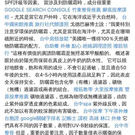
SPF評級等因素。 當涉及到防曬霜時，成分很重要
GOOGLE SEARCH CONSOLE
竹東整骨推薦
腳底按摩課
程
- 尤其是當它在戶外時，它在海洋或近乎大自然時。
台
中國術館推薦
旅行社代辦護照
戈德巴赫博士說：“我要特別
注意穿環保的防曬霜，尤其是當我在海洋中，尤其是在珊瑚
礁附近的時候。
台中肩頸放鬆
“美國唯一獲得100％天然礦
物防曬霜的配方。
自助餐
外燴 點心
經絡調理證照
撥筋領
行
“這種有價值的廣譜防曬霜是無羥基苯甲酸酯的。 概述著
眼於由於陽光而保留在真皮上的牛奶的防水性。 它可以很
好地餵食，飽和有用的成分，不會引起過敏，並且適合50
年後的女性。 在4-5小時內使用該產品就足夠了，因此表皮
全天保持安全。 防曬霜包含化學（有機）過濾器，礦物
（無機）過濾器或兩者的組合。
撥筋教學
大里按摩推薦
豐
原按摩推薦
礦物過濾器，也稱為物理或無機過濾器，由防
止紫外線穿透皮膚的色素組成。
台中spa
紫外線反映，因
此不加以有害的較深層的有害吸收。
台中按摩
下午茶外燴
台胞證
google關鍵字排名
記帳士 課程 高雄
林口 外燴
它
們具有不同的因子數量，表明對UV-B射線的保護。
台中市
整骨
但是，重要的是要注意，因子數量僅表示曬傷的保