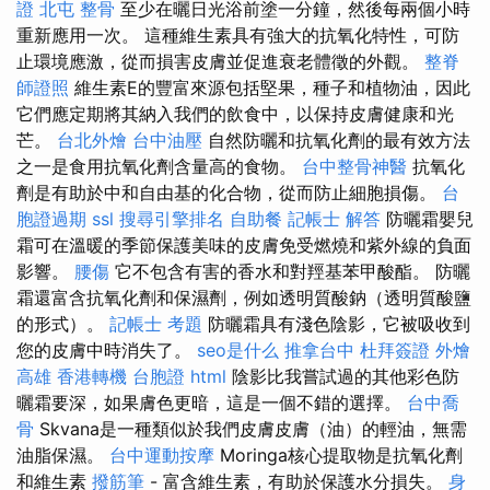
證
北屯 整骨
至少在曬日光浴前塗一分鐘，然後每兩個小時
重新應用一次。 這種維生素具有強大的抗氧化特性，可防
止環境應激，從而損害皮膚並促進衰老體徵的外觀。
整脊
師證照
維生素E的豐富來源包括堅果，種子和植物油，因此
它們應定期將其納入我們的飲食中，以保持皮膚健康和光
芒。
台北外燴
台中油壓
自然防曬和抗氧化劑的最有效方法
之一是食用抗氧化劑含量高的食物。
台中整骨神醫
抗氧化
劑是有助於中和自由基的化合物，從而防止細胞損傷。
台
胞證過期
ssl
搜尋引擎排名
自助餐
記帳士 解答
防曬霜嬰兒
霜可在溫暖的季節保護美味的皮膚免受燃燒和紫外線的負面
影響。
腰傷
它不包含有害的香水和對羥基苯甲酸酯。 防曬
霜還富含抗氧化劑和保濕劑，例如透明質酸鈉（透明質酸鹽
的形式）。
記帳士 考題
防曬霜具有淺色陰影，它被吸收到
您的皮膚中時消失了。
seo是什么
推拿台中
杜拜簽證
外燴
高雄
香港轉機 台胞證
html
陰影比我嘗試過的其他彩色防
曬霜要深，如果膚色更暗，這是一個不錯的選擇。
台中喬
骨
Skvana是一種類似於我們皮膚皮膚（油）的輕油，無需
油脂保濕。
台中運動按摩
Moringa核心提取物是抗氧化劑
和維生素
撥筋筆
- 富含維生素，有助於保護水分損失。
身