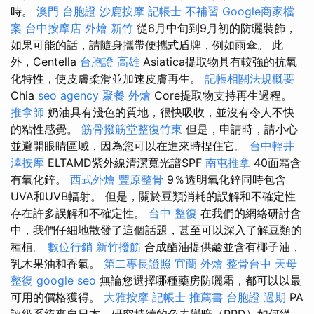
時。
澳門 台胞證
沙鹿按摩
記帳士 不補習
Google商家檔
案
台中按摩店
外燴 新竹
從6月中旬到9月初的防曬裝飾，
如果可能的話，請隨身攜帶便攜式盾牌，例如雨傘。 此
外，Centella
台胞證 高雄
Asiatica提取物具有較強的抗氧
化特性，使皮膚柔滑並加速皮膚再生。
記帳相關法規概要
Chia
seo agency
聚餐 外燴
Core提取物支持再生過程。
推拿師
奶油具有淺色的質地，很快吸收，並沒有令人不快
的粘性感覺。
筋骨撥筋堂整復竹東
但是，申請時，請小心
並避開眼睛區域，因為您可以在進來時捏住它。
台中輕井
澤按摩
ELTAMD紫外線清潔寬光譜SPF
南屯推拿
40面霜含
有氧化鋅。
西式外燴
豐原整骨
9％透明氧化鋅同時包含
UVA和UVB輻射。 但是，關於豆類消耗的誤解和不確定性
存在許多誤解和不確定性。
台中 整復
在我們的網絡研討會
中，我們仔細地散發了這個話題，甚至可以深入了解豆類的
種植。
數位行銷
新竹撥筋
合成酯油提供鹼並含有椰子油，
乳木果油和香氣。
第二專長證照
宜蘭 外燴
整骨台中
天母
整復
google seo
無論您選擇哪種藥房防曬霜，都可以以最
可用的價格獲得。
大雅按摩
記帳士 推薦書
台胞證 過期
PA
評級系統來自日本，研究持續的色素變暗（PPD）如何從