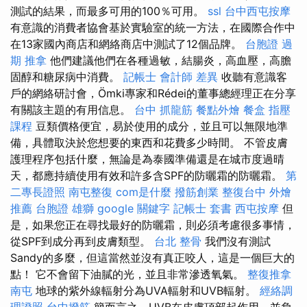
測試的結果，而最多可用的100％可用。
ssl
台中西屯按摩
有意識的消費者協會基於實驗室的統一方法，在國際合作中
在13家國內商店和網絡商店中測試了12個品牌。
台胞證 過
期
推拿
他們建議他們在各種過敏，結腸炎，高血壓，高膽
固醇和糖尿病中消費。
記帳士 會計師 差異
收聽有意識客
戶的網絡研討會，Ömki專家和Rédei的董事總經理正在分享
有關該主題的有用信息。
台中 抓龍筋
餐點外燴
餐盒
指壓
課程
豆類價格便宜，易於使用的成分，並且可以無限地準
備，具體取決於您想要的東西和花費多少時間。 不管皮膚
護理程序包括什麼，無論是為泰國準備還是在城市度過晴
天，都應持續使用有效和許多含SPF的防曬霜的防曬霜。
第
二專長證照
南屯整復
com是什麼
撥筋創業
整復台中
外燴
推薦
台胞證 雄獅
google 關鍵字
記帳士 套書
西屯按摩
但
是，如果您正在尋找最好的防曬霜，則必須考慮很多事情，
從SPF到成分再到皮膚類型。
台北 整骨
我們沒有測試
Sandy的多麼，但這當然並沒有真正咬人，這是一個巨大的
點！ 它不會留下油膩的光，並且非常滲透氧氣。
整復推拿
南屯
地球的紫外線輻射分為UVA輻射和UVB輻射。
經絡調
理證照
台中撥筋
簡而言之，UVB在皮膚頂部起作用，並負