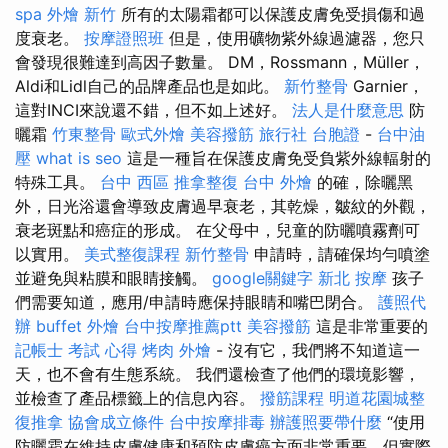
spa
外燴 新竹
所有的太陽霜都可以保護皮膚免受損傷和過
度衰老。
按摩證照班
但是，使用礦物紫外線過濾器，您只
會發現很難達到高因子數量。 DM，Rossmann，Müller，
Aldi和Lidl自己的品牌產品也是如此。
新竹整骨
Garnier，
這對INCI來說還不錯，但不如上述好。
法人是什麼意思
防
曬霜
竹東整骨
歐式外燴
美容撥筋
旅行社 台胞證
-
台中油
壓
what is seo
這是一種旨在保護皮膚免受負紫外線輻射的
特殊工具。
台中 西區 推拿整復
台中 外燴
的確，除曬黑
外，日光浴還會導致皮膚過早衰老，其乾燥，皺紋的外觀，
衰老斑點和癌症的形成。 在父母中，兒童的防曬噴霧劑可
以實用。
美式整復課程
新竹整骨
申請時，請確保均勻噴塗
並避免與粘膜和眼睛接觸。
google關鍵字
新北 按摩
孩子
們需要知道，應用/申請時應保持眼睛和嘴巴閉合。
護照代
辦
buffet 外燴
台中按摩推薦ptt
美容撥筋
這是非常重要的
記帳士 考試 心得
烤肉 外燴
- 沒有它，我們將不知道這一
天，也不會有生態系統。 我們還檢查了他們的環境影響，
並檢查了產品標籤上的信息內容。
撥筋課程
明道花園城整
復推拿
協會成立條件
台中按摩排毒
辦護照要帶什麼
“使用
防曬霜在維持皮膚健康和預防皮膚癌方面非常重要，但實際