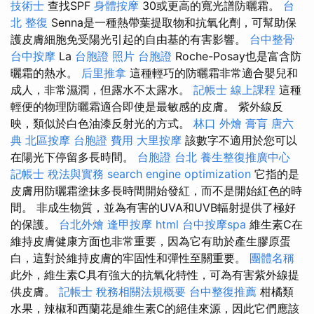
技術士
查找SPF
身體按摩
30或更高的寬光譜防曬霜。
台
北 整復
Senna是一種熱帶葉提取物和抗氧化劑，可幫助保
護皮膚細胞免受陽光引起的自由基的有害影響。
台中整骨
台中按摩
La
台胞證 照片
台胞證
Roche-Posay也是富含防
曬霜的熱水。
后里推拿
這種輕巧的防曬霜非常適合嬰兒和
成人，非常濕潤，但露水不太露水。
記帳士 線上課程
這種
輕便的物理防曬霜適合即使是最敏感的皮膚。 紫外線反
映，類似於白色油漆反射光的方式。
林口 外燴
膏肓
唐六
典
北區按摩
台胞證 費用
大里按摩
該數字不適用於您可以
在陽光下停留多長時間。
台胞證 台北
養生整復推廣中心
記帳士 稅法與實務
search engine optimization
它指的是
皮膚用防曬霜塗抹多長時間開始發紅，而不是開始紅色的時
間。 非成生物質，並為有害的UVA和UVB輻射提供了極好
的保護。
台北外燴
逢甲按摩
html
台中按摩spa
維生素C在
維持皮膚健康方面也非常重要，因為它有助於產生膠原蛋
白，這對於維持皮膚的牢固性和彈性至關重要。
團體名稱
此外，維生素C具有強大的抗氧化特性，可為有害紫外線提
供皮膚。
記帳士 稅務相關法規概要
台中整復推薦
柑橘類
水果，辣椒和西蘭花是維生素C的絕佳來源，因此它們應該