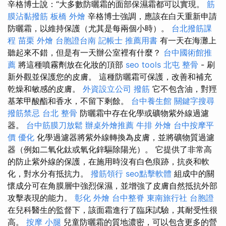
辛格博士說：“大多數防曬霜的面部保濕霜都可以實現。
筋
膜沾黏撥筋
板橋 外燴
辛格博士強調，應該在白天重新申請
防曬霜，以維持保護（尤其是每兩個小時）。
台北撥筋課
程
苗栗 外燴
台胞證台南
記帳士 推薦用書
有一天在海灘上
聽起來不錯，但是有一天辦公室裡有什麼？
台中國術館推
薦
將這種噴霧劑放在化妝的頂部
seo tools
北屯 整骨
- 刷
新外觀並保護您的皮膚。 這種防曬霜可保護，改善和補充
乾燥和敏感的皮膚。
外資設立公司
撥筋
它不包含油，對羥
基苯甲酸酯和香水，不留下剩餘。
台中養生館
關鍵字搜尋
撥筋禁忌
台北 整骨
防曬霜中存在化學或礦物紫外線過濾
器。
台中筋膜刀放鬆
辦桌外燴推薦
牛排 外燴
台中按摩平
價
優化
化學過濾器將紫外線轉換為皮膚，並將礦物質過濾
器（例如二氧化鈦或氧化鋅驅除陽光）。 它提供了非常高
的防止紫外線的保護，在施用時沒有白色痕跡，抗炎和軟
化，對水分有抵抗力。
撥筋領行
seo點擊軟體
組成中的關
懷成分可在角膜層中強烈保濕，並增強了皮膚自然抵抗外部
攻擊表現的能力。
彰化 外燴
台中整脊
東南旅行社 台胞證
在兒科醫生的監督下，該面霜進行了臨床試驗，其耐受性很
高。
按摩 小腿
兒童防曬霜的質地濃密，可以包含更多的營