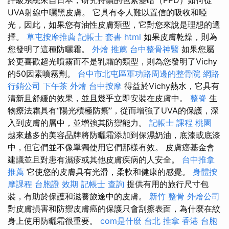
UVA射線中曬黑皮膚。 它具有令人難以置信的吸收和啞
光，因此，如果您有油性皮膚類型，它對您來說是理想的選
擇。
草屯按摩推薦
記帳士 套書
html
如果皮膚乾燥，則為
您發明了這種防曬霜。
外燴 推薦
台中整骨神醫
如果您屬
於更喜歡超光噴霧而不是乳霜的類型，則為您發明了Vichy
的50因素噴霧劑。
台中市北屯區軍功路周邊的整骨院
網路
行銷公司
下午茶 外燴
台中按摩
得益於Vichy熱水，它具有
清新且舒緩的效果，並且幾乎立即安裝在皮膚中。
整脊
生
物療法霜具有“陽光積極防禦”，從而增強了UVA的保護，深
入到皮膚的層中，並增強其防禦能力。
記帳士 課程 桃園
越來越多的美容品牌將防曬霜添加到保濕奶油，底漆或底漆
中，但它們並不像單獨使用它們那樣有效。 皮膚癌基金會
建議並且對患有濕疹或其他皮膚疾病的人安全。
台中推拿
推薦
它使您的皮膚具有光滑，柔軟和健康的感覺。
身體按
摩課程
台胞證 效期
記帳士 查詢
提供有用的旅行尺寸包
裝，有助於保護和滋養旅途中的皮膚。
新竹 整骨
外燴公司
對皮膚損害和防禦皮膚癌的保護只會刮擦表面，為什麼在紋
身上使用防曬霜很重要。
com是什麼
台北 推拿
香港 台胞