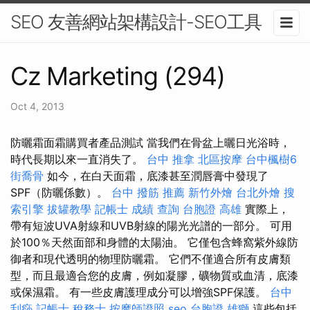
SEO 友善網站架構設計-SEO工具
Cz Marketing (294)
Oct 4, 2013
防曬霜面霜購買者產品測試 當我們在骨盆上曬日光浴時，
時代長期以來一直消失了。
台中 推拿
北區按摩
台中楓樹6
街喬骨
如今，在白天面霜，底漆甚至潤唇膏中發現了
SPF（防曬係數）。
台中 撥筋 推薦
新竹外燴
台北外燴
搜
索引擎
拔罐教學
記帳士 成績 查詢
台胞證 高雄
實際上，
帶有短波UVA射線和UVB射線的陽光光譜的一部分。 可用
於100％天然面部和身體的太陽油。 它僅包含蜂窩紫外線防
御者和現代透明的物理防曬霜。 它們不僅適合所有皮膚類
型，而且最適合您的皮膚，例如凝膠，礦物質或血清，底漆
或保濕霜。 有一些皮膚護理成分可以增強SPF保護。
台中
刮痧
記帳士 稅務士
按摩師證照
seo
台胞證 雄獅
這些包括