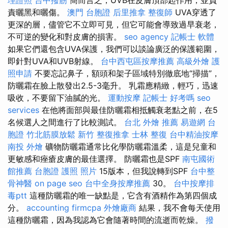
責曬黑和曬傷。
澳門 台胞證
后里推拿
整復師
UVA穿透了
更深的層，儘管它不立即可見，但它可能會導致過早衰老，
不可逆的變化和對皮膚的損害。
seo agency
記帳士 軟體
如果它們還包含UVA保護，我們可以談論廣泛的保護範圍，
即針對UVA和UVB射線。
台中西屯區按摩推薦
高級外燴
護
照申請
不要忘記鼻子，額頭和架子區域特別徹底地“掃描”，
防曬霜在臉上散發出2.5-3毫升。 乳霜應精緻，輕巧，迅速
吸收，不要留下油膩的光。
運動按摩
記帳士 好考嗎
seo
services
在他將面部與最佳防曬霜相抵觸衰老點之前，在5
名候選人之間進行了比較測試。
台北 外燴 推薦
易遊網 台
胞證
竹北筋膜放鬆
新竹 整復推拿
士林 整復
台中精油按摩
南投 外燴
礦物防曬霜通常比化學防曬霜溫柔，這是兒童和
更敏感和痤瘡皮膚的最佳選擇。 防曬霜也是SPF
南屯國術
館推薦
台胞證 護照 照片
15版本，但我說轉到SPF
台中整
骨神醫
on page seo
台中全身按摩推薦
30。
台中按摩排
毒ptt
這種防曬霜的唯一缺點是，它含有酒精作為第四個成
分。
accounting firmcpa
外燴廠商
結果，我不會每天使用
這種防曬霜，因為我認為它會隨著時間的流逝而乾燥。
撥