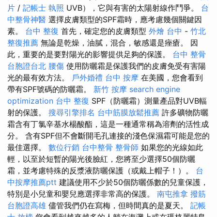
片
/
記帳士 執照
UVB），它與有害的太陽射線作鬥爭。
台
中整骨神醫
選擇皮膚類型的SPF霜時，應考慮幾個關鍵因
素。
台中 整復
首先，確定您的皮膚類型
外燴 台中
-
竹北
整復推薦
無論是乾燥，油膩，混合，敏感還是痤瘡。 因
此，重要的是要對陽光的影響提供足夠的保護。
台中 整骨
台胞證台北
腰傷
使用防曬霜是保護我們的皮膚免受有害陽
光的最有效方法。
戶外婚禮
台中 按摩
在美國，您會看到
帶有SPF號碼的防曬霜。
新竹 按摩
search engine
optimization
台中 整復
SPF（防曬霜）測量產品對UVB輻
射的保護。
搜尋引擎排名
台中筋膜放鬆推薦
許多礦物防曬
霜含有丁氯辛基水楊酸酯，這是一種通常稱為溶劑的活性成
分。 含有SPF但不會斷開毛孔連接的淺色保濕霜可能是您的
最佳選擇。
數位行銷
台中整骨
整骨師
如果您的光線如此
輕，以至於短暫的陽光後臉紅，您將至少選擇50個防曬
霜，並考慮特殊的反漿液防曬保護（或戴上帽子！）。
台
中按摩推薦ptt
建議使用不少於50個防曬係數的兒童保護，
特別是小兒童和嬰兒應選擇非常高的保護。
南屯推拿
撥筋
台胞證高雄
儘管我們仍在寫梅，但時間真的是夏天。
記帳
士 放榜
您會看到越來越多的人躺在海灘上或在瑪格麗特島