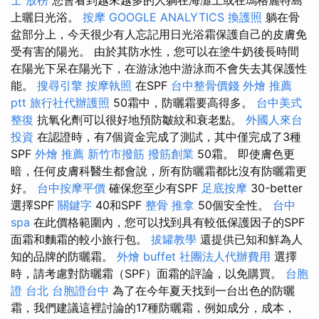
上曬日光浴。
按摩
GOOGLE ANALYTICS
換護照
躺在骨
盆部分上，今天很少有人忘記用日光浴霜保護自己的皮膚免
受有害的陽光。 由於其防水性，您可以在塗牛奶後長時間
在陽光下呆在陽光下，在游泳池中游泳而不會失去其保護性
能。
搜尋引擎
按摩執照
在SPF
台中整骨價錢
外燴 推薦
ptt
旅行社代辦護照
50霜中，防曬霜要高得多。
台中美式
整復
抗氧化劑可以很好地預防皺紋和衰老點。
外國人來台
投資
在認證時，有7個資金完成了測試，其中僅完成了3種
SPF
外燴 推薦
新竹市撥筋
撥筋創業
50霜。 即使膚色更
暗，任何皮膚科醫生都會說，所有防曬霜都比沒有防曬霜更
好。
台中按摩平價
確保您至少有SPF
足底按摩
30-better
選擇SPF
關鍵字
40和SPF
整骨 推拿
50個安全性。
台中
spa
在此價格範圍內，您可以找到具有較低保護因子的SPF
面霜和麵霜的較小旅行包。
拔罐教學
還提供已知和鮮為人
知的品牌的防曬霜。
外燴 buffet
社團法人代辦費用
選擇
時，請考慮對防曬霜（SPF）面霜的評論，以免購買。
台胞
證 台北
台胞證台中
為了在今年夏天找到一台出色的防曬
霜，我們建議這裡討論的17種防曬霜，例如成分，成本，