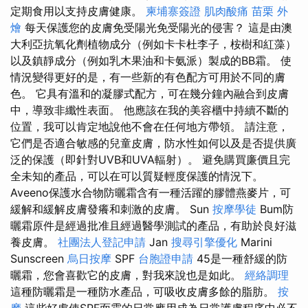
定期食用以支持皮膚健康。
柬埔寨簽證
肌肉酸痛
苗栗 外
燴
每天保護您的皮膚免受陽光免受陽光的侵害？ 這是由澳
大利亞抗氧化劑植物成分（例如卡卡杜李子，桉樹和紅藻）
以及鎮靜成分（例如乳木果油和卡氨派）製成的BB霜。 使
情況變得更好的是，有一些新的有色配方可用於不同的膚
色。 它具有溫和的凝膠式配方，可在幾分鐘內融合到皮膚
中，導致非纖性表面。 他應該在我的美容櫃中持續不斷的
位置，我可以肯定地說他不會在任何地方帶領。 請注意，
它們是否適合敏感的兒童皮膚，防水性如何以及是否提供廣
泛的保護（即針對UVB和UVA輻射）。 避免購買廉價且完
全未知的產品，可以在可以質疑輕度保護的情況下。
Aveeno保護水合物防曬霜含有一種活躍的膠體燕麥片，可
緩解和緩解皮膚發癢和刺激的皮膚。 Sun
按摩學徒
Bum防
曬霜原件是經過批准且經過醫學測試的產品，有助於良好滋
養皮膚。
社團法人登記申請
Jan
搜尋引擎優化
Marini
Sunscreen
烏日按摩
SPF
台胞證申請
45是一種舒緩的防
曬霜，您會喜歡它的皮膚，對我來說也是如此。
經絡調理
這種防曬霜是一種防水產品，可吸收皮膚多餘的脂肪。
按
摩
這些好處使SPF面霜的日常應用成為日常護膚程序中必不