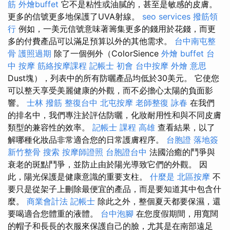
筋
外燴buffet
它不是粘性或油膩的，甚至是敏感的皮膚。
更多的信號更多地保護了UVA射線。
seo services
撥筋領
行
例如，一美元信號意味著籌集更多的錢用於花錢，而更
多的付費產品可以滿足預算以外的其他需求。
台中南屯整
骨
護照過期
除了一個例外（ColorSience
外燴 buffet
台
中 按摩
筋絡按摩課程
記帳士 初會
台中按摩
外燴 意思
Dust塊），列表中的所有防曬產品均低於30美元。 它使您
可以整天享受美麗健康的外觀，而不必擔心太陽的負面影
響。
士林 撥筋
整復台中
北屯按摩
老師整復 詠春
在我們
的排名中，我們專注於評估防曬，化妝耐用性和與不同皮膚
類型的兼容性的效率。
記帳士 課程 高雄
查看結果，以了
解哪種化妝品非常適合您的日常護膚程序。
台胞證 落地簽
新竹整骨
搜索
按摩師證照
台胞證台中
法國治癒的鬥爭與
衰老的斑點鬥爭，並防止由於陽光導致它們的外觀。 因
此，陽光保護是健康意識的重要支柱。
什麼是
北區按摩
不
要只是從架子上刪除最便宜的產品，而是要知道其中包含什
麼。
商業會計法 記帳士
除此之外，整個夏天都要保濕，還
要喝適合您體重的液體。
台中泡腳
在您度假期間，用寬闊
的帽子和長長的衣服來保護自己的臉，尤其是在南部遠足