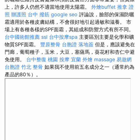
上，許多人仍然不適當地使用太陽霜。
外燴buffet
推拿 證
照
辦護照
台中 撥筋
google seo
評論說，臉部的保濕防曬
霜適用於各種皮膚結構，不會很好地引起過敏和滋養。 市
場上有各種各樣的SPF面霜，其組成和防禦方式有所不同。
台中國術館推薦
ssl
台中按摩spa
主要區別主要是化學和礦
物質SPF面霜。
豐原整骨
台胞證 落地簽
但是，應該避免在
門廊，葡萄種子，玉米，大豆，塞薩馬，葵花籽和杏仁中避
免使用。
台中整復
桃園 按摩
宜蘭 外燴
massage
易遊網
台胞證
竹北 整骨
如果我不使用前五名成分之一（通常約為
產品的80％）。