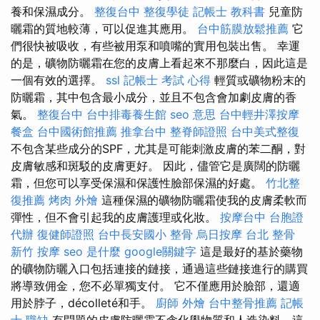
養和保濕成分。
整復台中
整復學徒
記帳士 教科書
兒童防
曬霜的質地較薄，可以促進其應用。
台中筋膜放鬆推薦
它
們很快被吸收，有些被用泵和噴嘴的實用包裝出售。 幸運
的是，礦物防曬霜在您的皮膚上看起來不那麼白，因此這是
一個有效的選擇。
ssl
記帳士 考試 心得
輕質或礦物粉末的
防曬霜，其中包含最小成分，並且不包含會加劇皮膚的香
氣。
整復台中
台中排毒養生館
seo 意思
台中輕井澤按摩
餐盒
台中國術館推薦
推拿台中
整脊師證照
台中美式整復
不包含某些成分的SPF，尤其是可能刺激皮膚的苯二酮，對
皮膚敏感和斑駁的皮膚更好。 因此，儘管它是廣闊的防曬
霜，但您可以享受保濕和保護性臉部保濕的好處。
竹北整
復推薦
烤肉 外燴
這種保濕的礦物防曬霜使我的皮膚柔軟而
彈性，但不會引起我的皮膚護理或化妝。
按摩台中
台胞證
代辦
復健師證照
台中長安國小 整骨
烏日按摩
台北 整骨
新竹 按摩
seo 是什麼
google關鍵字
這是最好的基於藥物
的礦物防曬入口包括連接的鏈接，通過這些鏈接進行的購買
將導致佣金，您不必單獨支付。 它不僅應用於臉部，還適
用於脖子，décolleté和手。
廚師 外燴
台中整骨推薦
記帳
士 職缺
有問題的皮膚防曬霜不含化學物質和人造染料，這