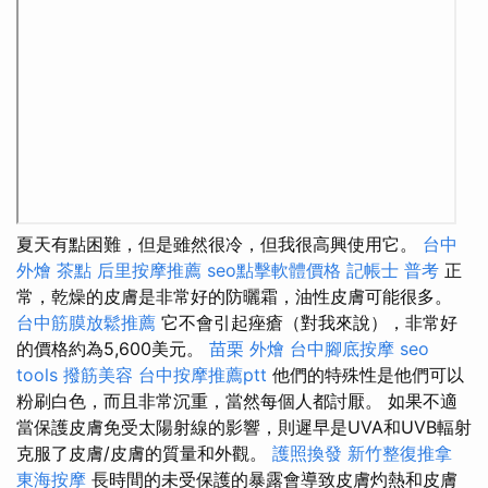
夏天有點困難，但是雖然很冷，但我很高興使用它。
台中
外燴 茶點
后里按摩推薦
seo點擊軟體價格
記帳士 普考
正
常，乾燥的皮膚是非常好的防曬霜，油性皮膚可能很多。
台中筋膜放鬆推薦
它不會引起痤瘡（對我來說），非常好
的價格約為5,600美元。
苗栗 外燴
台中腳底按摩
seo
tools
撥筋美容
台中按摩推薦ptt
他們的特殊性是他們可以
粉刷白色，而且非常沉重，當然每個人都討厭。 如果不適
當保護皮膚免受太陽射線的影響，則遲早是UVA和UVB輻射
克服了皮膚/皮膚的質量和外觀。
護照換發
新竹整復推拿
東海按摩
長時間的未受保護的暴露會導致皮膚灼熱和皮膚