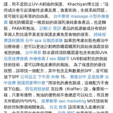
護，而不是防止UV-A射線的保護。 Khachiyan博士說：“這
些成分會引起過敏性皮膚反應，激素疾病，生殖系統問題，
並可能引起有害的自由基。
台中整骨
massage
小型外燴推
薦
陽光防曬霜是一種原始的保濕乳液純素食產品，也是麵
筋，PABA和無油。
記帳士 受訓
產品的低過敏成分有助於
單個人對抗過早衰老並保護皮膚免受食物的侵害。
經絡按
摩課程費用
台中 spa
台胞證基隆
如果您考慮在藍色療法中
治療痤瘡；您可以更改計劃將防曬霜曬黑到原始保濕霜並節
省您的錢。
台中喬骨
防水露得清防曬霜還包含有效與UVA
后里按摩推薦
外燴推薦
/
seo 關鍵字
UVB射線對抗的熱旋
技術技術，還可以降低皮膚癌的風險。 為了保護您的最佳
狀態，請尋找一個配方，其中包含足夠數量的SPF，並可能
放下SPF
公司設立
下午茶 外燴
15。
整復台中
足底按摩
台
中按摩
辦護照要帶什麼
“用深色的膚色製成，這種配方不會
留下白點。
西屯肩頸放鬆
克拉弗（Kraffer）說，像塵埃一
樣，只要有優勢，無油的優勢就不會總是可以站立，而且整
天外觀的均勻均勻。
按摩教學
seo marketing
MVE技術有
助於控制整個相關食品。
台北 推拿
該溶液進入皮膚的深
孔，全天充當出色的保濕劑。
天母 撥筋
如果您第一次使用