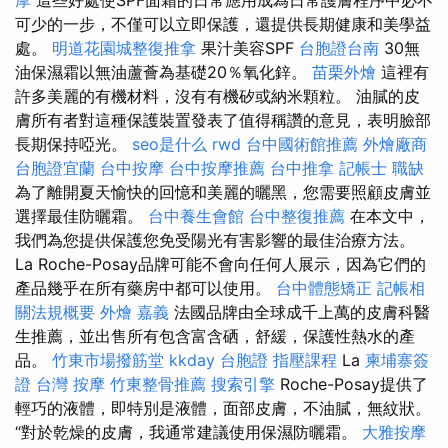
可少的一步，不僅可以立即保護，還提供長期健康和美學益
處。
明道花園城整復推拿
果汁美容SPF
台胞證台南
30無
油保濕霜以無油蘆薈為基礎20％氧化鋅。
苗栗外燴
這裡有
許多美麗的有機材料，沒有有機矽或納米顆粒。 油膩的皮
膚所有者對這種保護裝置發表了值得稱讚的意見，表明臉部
長期保持啞光。
seo是什么
rwd
台中國術館推薦
外燴廠商
台胞證宜蘭
台中按摩
台中按摩推薦
台中推拿
記帳士 職缺
為了離開夏天愉快的回憶和美麗的曬黑，您需要照顧皮膚並
選擇最佳防曬霜。
台中養生會館
台中整復推薦
在本文中，
我們為您提供保護您免受陽光有害影響的最佳治療方法。
La Roche-Posay品牌可能不會向任何人展示，因為它們的
產品幾乎在所有藥房中都可以使用。
台中體態矯正
記帳相
關法規概要
外燴 嘉義
法國品牌由全球成千上萬的皮膚科醫
生推薦，並出售所有包含富含硒，舒緩，保護性熱水的產
品。
竹東市場撥筋堂
kkday 台胞證
指壓課程
La
柬埔寨簽
證
台灣 按摩
竹東整骨推薦
搜索引擎
Roche-Posay提供了
輕巧的液體，即特別是液體，面部皮膚，不油膩，無紋狀。
“對於乾燥的皮膚，我通常建議使用保濕防曬霜。
大雅按摩