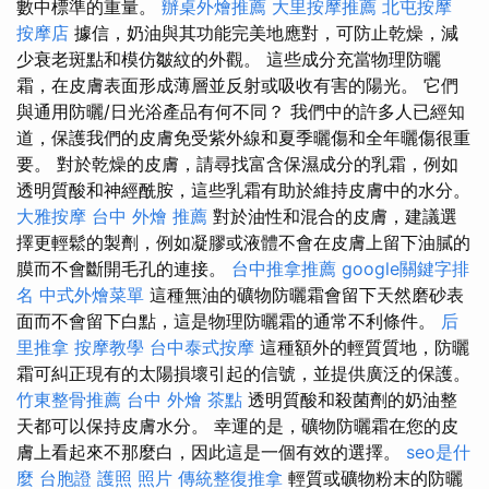
數中標準的重量。
辦桌外燴推薦
大里按摩推薦
北屯按摩
按摩店
據信，奶油與其功能完美地應對，可防止乾燥，減
少衰老斑點和模仿皺紋的外觀。 這些成分充當物理防曬
霜，在皮膚表面形成薄層並反射或吸收有害的陽光。 它們
與通用防曬/日光浴產品有何不同？ 我們中的許多人已經知
道，保護我們的皮膚免受紫外線和夏季曬傷和全年曬傷很重
要。 對於乾燥的皮膚，請尋找富含保濕成分的乳霜，例如
透明質酸和神經酰胺，這些乳霜有助於維持皮膚中的水分。
大雅按摩
台中 外燴 推薦
對於油性和混合的皮膚，建議選
擇更輕鬆的製劑，例如凝膠或液體不會在皮膚上留下油膩的
膜而不會斷開毛孔的連接。
台中推拿推薦
google關鍵字排
名
中式外燴菜單
這種無油的礦物防曬霜會留下天然磨砂表
面而不會留下白點，這是物理防曬霜的通常不利條件。
后
里推拿
按摩教學
台中泰式按摩
這種額外的輕質質地，防曬
霜可糾正現有的太陽損壞引起的信號，並提供廣泛的保護。
竹東整骨推薦
台中 外燴 茶點
透明質酸和殺菌劑的奶油整
天都可以保持皮膚水分。 幸運的是，礦物防曬霜在您的皮
膚上看起來不那麼白，因此這是一個有效的選擇。
seo是什
麼
台胞證 護照 照片
傳統整復推拿
輕質或礦物粉末的防曬