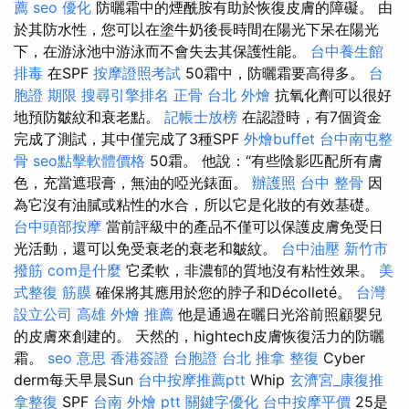
薦
seo 優化
防曬霜中的煙酰胺有助於恢復皮膚的障礙。 由
於其防水性，您可以在塗牛奶後長時間在陽光下呆在陽光
下，在游泳池中游泳而不會失去其保護性能。
台中養生館
排毒
在SPF
按摩證照考試
50霜中，防曬霜要高得多。
台
胞證 期限
搜尋引擎排名
正骨
台北 外燴
抗氧化劑可以很好
地預防皺紋和衰老點。
記帳士放榜
在認證時，有7個資金
完成了測試，其中僅完成了3種SPF
外燴buffet
台中南屯整
骨
seo點擊軟體價格
50霜。 他說：“有些陰影匹配所有膚
色，充當遮瑕膏，無油的啞光錶面。
辦護照
台中 整骨
因
為它沒有油膩或粘性的水合，所以它是化妝的有效基礎。
台中頭部按摩
當前評級中的產品不僅可以保護皮膚免受日
光活動，還可以免受衰老的衰老和皺紋。
台中油壓
新竹市
撥筋
com是什麼
它柔軟，非濃郁的質地沒有粘性效果。
美
式整復 筋膜
確保將其應用於您的脖子和Décolleté。
台灣
設立公司
高雄 外燴 推薦
他是通過在曬日光浴前照顧嬰兒
的皮膚來創建的。 天然的，hightech皮膚恢復活力的防曬
霜。
seo 意思
香港簽證 台胞證
台北 推拿
整復
Cyber​​
derm每天早晨Sun
台中按摩推薦ptt
Whip
玄濟宮_康復推
拿整復
SPF
台南 外燴 ptt
關鍵字優化
台中按摩平價
25是