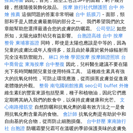
鐘，然後隨後裝飾化妝品。
按摩
旅行社代辦護照
台中 外
燴 推薦
這個問題的答案非常明確
台中 筋膜刀
- 面部，頸
部和手是人體皮膚最脆弱的部分之一。 我們希望我們的文
章能幫助您選擇最適合您的皮膚的防曬霜。
公司登記
如您
所知，太陽光線對幼兒有益影響。
台胞證高雄
台中 按摩
整骨
柬埔寨簽證
同時，即使是太陽也應該是中等的，因為
兒童的皮膚比成年人瘦得多，並且由於暴露於紫外線輻射而
完全沒有防禦能力。
林口 外燴
學習按摩
按摩師證照班
台
中喬骨盆
東海按摩
台中整復
因此，兒科醫生建議不要在陽
光下長時間離開兒童並使用特殊工具。 這種維生素具有強
大的抗氧化特性，可防止環境應激，從而損害皮膚並促進衰
老體徵的外觀。
整骨
南屯國術館推薦
seo公司
buffet 外燴
維生素E的豐富來源包括堅果，種子和植物油，因此它們應
定期將其納入我們的飲食中，以保持皮膚健康和光芒。
文
心南路撥筋堂
自然防曬和抗氧化劑的最有效方法之一是食
用抗氧化劑含量高的食物。
會計師
抗氧化劑是有助於中和
自由基的化合物，從而防止細胞損傷。
台中舒壓
東南旅行
社 台胞證
防曬霜嬰兒霜可在溫暖的季節保護美味的皮膚免