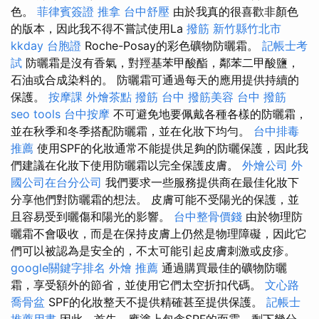
色。
菲律賓簽證
推拿
台中舒壓
由於我真的很喜歡非顏色
的版本，因此我不得不嘗試使用La
撥筋 新竹縣竹北市
kkday 台胞證
Roche-Posay的彩色礦物防曬霜。
記帳士考
試
防曬霜是沒有香氣，對羥基苯甲酸酯，鄰苯二甲酸鹽，
石油或合成染料的。 防曬霜可通過每天的應用提供持續的
保護。
按摩課
外燴茶點
撥筋 台中
撥筋美容
台中 撥筋
seo tools
台中按摩
不可避免地要佩戴各種各樣的防曬霜，
並在秋季和冬季搭配防曬霜，並在化妝下均勻。
台中排毒
推薦
使用SPF的化妝通常不能提供足夠的防曬保護，因此我
們建議在化妝下使用防曬霜以完全保護皮膚。
外燴公司
外
國公司在台分公司
我們要求一些服務提供商在最佳化妝下
分享他們對防曬霜的想法。 皮膚可能不受陽光的保護，並
且容易受到曬傷和陽光的影響。
台中整骨價錢
由於物理防
曬霜不會吸收，而是在保持皮膚上仍然是物理障礙，因此它
們可以被認為是安全的，不太可能引起皮膚刺激或皮疹。
google關鍵字排名
外燴 推薦
通過購買最佳的礦物防曬
霜，享受額外的節省，並使用它們太空折扣代碼。
文心路
喬骨盆
SPF的化妝整天不提供精確甚至提供保護。
記帳士
推薦用書
因此，首先，應塗上包含SPF的面霜，剩下幾分