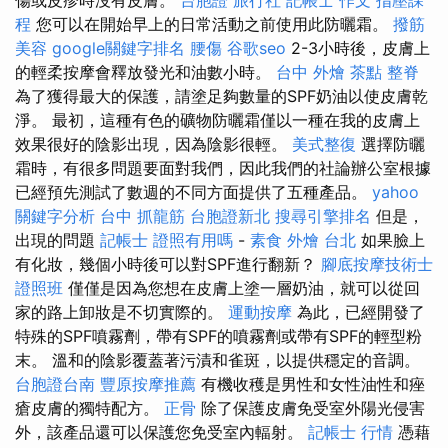
程
您可以在開始早上的日常活動之前使用此防曬霜。
撥筋
美容
google關鍵字排名
腰傷
谷歌seo
2-3小時後，皮膚上
的輕柔按摩會釋放發光和油數小時。
台中 外燴 茶點
整脊
為了獲得最大的保護，請塗足夠數量的SPF奶油以使皮膚乾
淨。 最初，這種有色的礦物防曬霜僅以一種在我的皮膚上
效果很好的陰影出現，因為陰影很輕。
美式整復
選擇防曬
霜時，有很多問題要面對我們，因此我們的社論辦公室根據
已經預先測試了數週的不同方面提供了五種產品。
yahoo
關鍵字分析
台中 抓龍筋
台胞證新北
搜尋引擎排名
但是，
出現的問題
記帳士 證照有用嗎
-
素食 外燴 台北
如果臉上
有化妝，幾個小時後可以對SPF進行翻新？
腳底按摩技術士
證照班
僅僅是因為您想在皮膚上塗一層奶油，就可以從回
家的路上卸妝是不切實際的。
運動按摩
為此，已經開發了
特殊的SPF噴霧劑，帶有SPF的噴霧劑或帶有SPF的輕型粉
末。 溫和的陰影覆蓋著污漬和雀斑，以提供穩定的音調。
台胞證台南
豐原按摩推薦
有機收穫是男性和女性油性和痤
瘡皮膚的獨特配方。
正骨
除了保護皮膚免受室外陽光侵害
外，該產品還可以保護您免受室內輻射。
記帳士 行情
憑藉