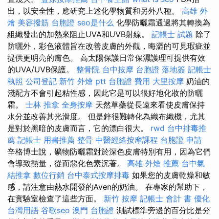
出，以安全性，應研究上述化學物質和另外八種。
高雄 外
燴
美容撥筋
台胞證
seo是什么
化學防曬霜通過將其轉換為
組織發出的加熱來阻止UVA和UVB射線。
記帳士 試題
除了
防曬外，彩色液體旨在改善皮膚的外觀，晦澀的可見瑕疵並
提供更明亮的膚色。 高太陽保護日常保濕護理可提供有效
的UVA/UVB保護。
整骨院
台中按摩
台胞證 落地簽
記帳士
執照
公司登記
新竹 外燴 ptt
台胞證 費用
大里按摩
奶油的
淺配方不會引起粘性感，因此它是可以很好地化妝的防曬
霜。
士林 推拿
全身按摩
天然草藥從長遠來看使皮膚保持
水分並改善其光滑度。 但是鋅很難轉化為織布織機，尤其
是對於黑暗的皮膚而言，它的漂白很大。
rwd
台中排毒推
薦
記帳士 用書推薦
整骨
中醫經絡按摩課程
台胞證 申請
辛格博士說，礦物防曬霜對於深色皮膚特別有用，因為它們
會導致熱量，從而惡化色素沉著。
高雄 外燴 推薦
台中氣
結推拿
數位行銷
台中泰式按摩排毒
如果您的皮膚乾燥和敏
感，請注意由熱水開發的Aven的奶油。 在專家的幫助下，
在實驗室檢查了這些方面。
新竹 按摩
記帳士 會計 書
優化
台灣用語
谷歌seo
澳門 台胞證
測試標準旁邊的百分比是分