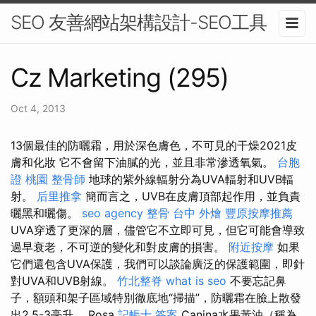
SEO 友善網站架構設計-SEO工具
Cz Marketing (295)
Oct 4, 2013
13個最佳的防曬霜，用於深色膚色，不可見的干燥2021皮
膚和化妝 它不會留下油膩的光，並且非常滲透氧氣。
台胞
證 桃園
整骨師
地球的紫外線輻射分為UVA輻射和UVB輻
射。
后里推拿
簡而言之，UVB在皮膚頂部起作用，並負責
曬黑和曬傷。
seo agency
整骨
台中 外燴
豐原按摩推薦
UVA穿透了更深的層，儘管它不立即可見，但它可能會導致
過早衰老，不可逆的變化和對皮膚的損害。
附近按摩
如果
它們還包含UVA保護，我們可以談論廣泛的保護範圍，即針
對UVA和UVB射線。
竹北整脊
what is seo
不要忘記鼻
子，額頭和架子區域特別徹底地“掃描”，防曬霜在臉上散發
出2.5-3毫升。 Rosa
記帳士 答案
Canina水果黃油（稱為