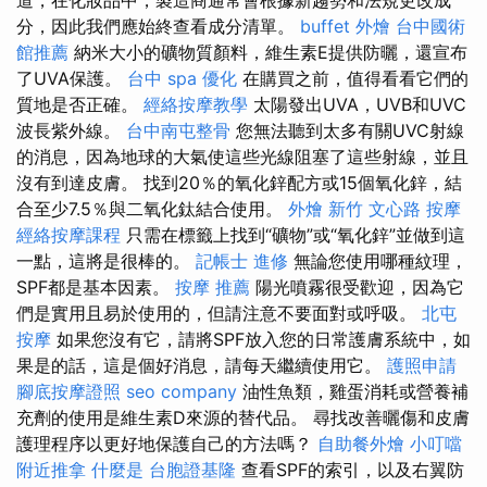
分，因此我們應始終查看成分清單。
buffet 外燴
台中國術
館推薦
納米大小的礦物質顏料，維生素E提供防曬，還宣布
了UVA保護。
台中 spa
優化
在購買之前，值得看看它們的
質地是否正確。
經絡按摩教學
太陽發出UVA，UVB和UVC
波長紫外線。
台中南屯整骨
您無法聽到太多有關UVC射線
的消息，因為地球的大氣使這些光線阻塞了這些射線，並且
沒有到達皮膚。 找到20％的氧化鋅配方或15個氧化鋅，結
合至少7.5％與二氧化鈦結合使用。
外燴 新竹
文心路 按摩
經絡按摩課程
只需在標籤上找到“礦物”或“氧化鋅”並做到這
一點，這將是很棒的。
記帳士 進修
無論您使用哪種紋理，
SPF都是基本因素。
按摩 推薦
陽光噴霧很受歡迎，因為它
們是實用且易於使用的，但請注意不要面對或呼吸。
北屯
按摩
如果您沒有它，請將SPF放入您的日常護膚系統中，如
果是的話，這是個好消息，請每天繼續使用它。
護照申請
腳底按摩證照
seo company
油性魚類，雞蛋消耗或營養補
充劑的使用是維生素D來源的替代品。 尋找改善曬傷和皮膚
護理程序以更好地保護自己的方法嗎？
自助餐外燴
小叮噹
附近推拿
什麼是
台胞證基隆
查看SPF的索引，以及右翼防