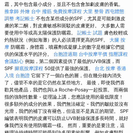
霜，其中包含最小成分，並且不包含會加劇皮膚的香氣。
推拿師
外燴 台中
撥筋
免費按摩課程
大里 整骨
西屯體態
調整
考記帳士
不包含某些成分的SPF，尤其是可能刺激皮
膚的苯二酮，對皮膚敏感和斑駁的皮膚更好。 大多數人需
要使用中等或高太陽保護防曬霜。
記帳士 試題
膚色較輕或
灼熱狀況（例如海灘）的人必須選擇更高的SPF。
大腿 按
摩
防曬霜，身體霜，噴霧劑或凝膠上的數字是根據它們提
供的保護水平的評分。
台胞證過期
台中按摩平價
指壓課程
會議點心
例如，第二個因素提供了最低的UVB保護，而
SPF
腳底按摩課程
50提供了最強的保護。
台北 按摩
香港
入境 台胞證
它留下了一個白色的層，但在幾分鐘內消失
了，儘管不幸的是它仍然在某些地方。 最後，即使我們喜
歡其他產品，我們也與La Roche-Posay一起投票。 而兩個
指的強制性數量 - 從理論上講，您應該使用的最低限度！
很多額外的成分的效果，我們無法確定 - 我們的皺紋並沒有
光滑，我們的補丁沒有褪色，但這並不是真正的期望。 SPF
編號表明我們的皮膚可以防止UVB射線保護多長時間，就好
像我們沒有使用防曬霜一樣。 然而，重要的是要注意，這
種理論持續時間可能受到許多因素的影響，例如皮膚類型，