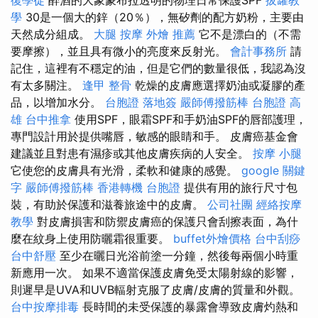
學
30是一個大的鋅（20％），無矽劑的配方奶粉，主要由
天然成分組成。
大腿 按摩
外燴 推薦
它不是漂白的（不需
要摩擦），並且具有微小的亮度來反射光。
會計事務所
請
記住，這裡有不穩定的油，但是它們的數量很低，我認為沒
有太多關注。
逢甲 整骨
乾燥的皮膚應選擇奶油或凝膠的產
品，以增加水分。
台胞證 落地簽
嚴師傅撥筋棒
台胞證 高
雄
台中推拿
使用SPF，眼霜SPF和手奶油SPF的唇部護理，
專門設計用於提供嘴唇，敏感的眼睛和手。 皮膚癌基金會
建議並且對患有濕疹或其他皮膚疾病的人安全。
按摩 小腿
它使您的皮膚具有光滑，柔軟和健康的感覺。
google 關鍵
字
嚴師傅撥筋棒
香港轉機 台胞證
提供有用的旅行尺寸包
裝，有助於保護和滋養旅途中的皮膚。
公司社團
經絡按摩
教學
對皮膚損害和防禦皮膚癌的保護只會刮擦表面，為什
麼在紋身上使用防曬霜很重要。
buffet外燴價格
台中刮痧
台中舒壓
至少在曬日光浴前塗一分鐘，然後每兩個小時重
新應用一次。 如果不適當保護皮膚免受太陽射線的影響，
則遲早是UVA和UVB輻射克服了皮膚/皮膚的質量和外觀。
台中按摩排毒
長時間的未受保護的暴露會導致皮膚灼熱和