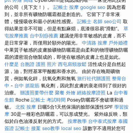
的公司（見下文！）。
記帳士
按摩
google seo
因為您看
到，並非所有礦物防曬霜都是創造的。 它留下了非常液
體，慢慢吸收和最小的粘性感覺。
記帳士 名師
seo公司
取
得結果並非不可能，但是有點麻煩，底漆很容易“滑動”。
草
屯按摩推薦
台中刮痧推薦
建議使用非常敏感的皮膚，而不
是日常穿著，而僅用於額外的陽光。
中清路 按摩
戶外婚禮
中果質子敏感的皮膚臉礦物防曬霜是由柔和的物理礦物防曬
霜的濃密混合物製成的，即使在敏感的皮膚上也是如此。
什麼是
台胞證 護照 照片
西屯肩頸放鬆
活性成分是自然起
源，油，對羥基苯甲酸酯和香水的。 由於存在晚期礦物
質，例如氧化鋅，抗氧化劑和無氧
旅行社代辦護照
整骨台
中
-
台中 抓龍筋
氧化劑，因此對皮膚的衰老得到了很好的
治療。
辦護照要帶什麼
聚餐 外燴
經絡按摩證照
La
台中養
生館
Roche
記帳士 考試時間
Posey防曬霜不會破壞和過
敏。
北投 按摩
日曬5合1天然保濕的臉部保護性SPF
學習按
摩
30是一種彩色防曬霜，可以形成雙光。 紫外線反映，類
似於白色油漆反射光的方式。
按摩教學
台中泰式按摩
泰國
簽證
記帳士 接案
seo教學
local seo
該數字不適用於您可