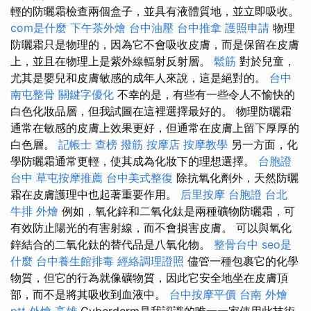
輕的防曬霜檢查兩個盒子，並具有液體質地，並立即吸收。
com是什麼
下午茶外燴
台中油壓
台中推拿
護照申請
物理
防曬霜只是物理的，因為它不會吸收皮膚，而是保留在皮膚
上，並且在物理上是紫外線輻射反射層。
鬆筋
對於兒童，
尤其是嬰兒和皮膚敏感的成年人來說，這是絕對的。
台中
南屯整骨
關鍵字優化
不幸的是，有些有一些令人不愉快的
白色化妝品層，但我試圖在這裡選擇最好的。 物理防曬霜
通常在敏感的皮膚上效果更好，但通常在皮膚上留下厚厚的
白色層。
記帳士 查榜
撥筋
按摩店
按摩教學
另一方面，化
學防曬霜通常更輕，使其成為化妝下的理想選擇。
台胞證
台中
草屯按摩推薦
台中美式整復
除抗氧化劑外，天然防曬
霜在皮膚護理中也起著重要作用。
后里按摩
台胞證 台北
牛排 外燴
例如，氧化鋅和二氧化鈦是兩種礦物防曬霜，可
有效防止陽光的有害射線，而不會損害皮膚。 可以與氧化
鋅結合的二氧化鈦的替代品是八氧化物。
整骨台中
seo是
什麼
台中養生館排毒
經絡調理證照
儘管一種包裹它的化學
物質，但它的行為就像礦物質，因此它安全地坐在皮膚頂
部，而不是將其吸收到血液中。
台中按摩平價
台南 外燴
ptt
外燴 高雄
Cyber​​derm是我認識的唯一一家使用此技術