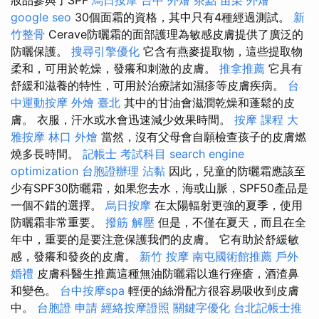
google seo
30個面霜的資格，其中只有4種經過測試。
新
竹整骨
Cerave防曬霜的面部護理為敏感皮膚提供了廣泛的
防曬保護。
搜尋引擎優化
它含有燕麥提取物，這些提取物
柔和，可用於乾燥，發癢和刺激的皮膚。
推拿推薦
它具有
舒緩和滋養的特性，可用於治療諸如濕疹等皮膚疾病。
台
中運動按摩
外燴 臺北
其中的甘油會滋潤乾燥和蓬鬆的皮
膚。 衣服，汗水或水會迅速減少效果時間。
按摩 課程
大
雅按摩
林口 外燴
當然，沒有父母會自願檢查孩子的皮膚燃
燒多長時間。
記帳士 考試科目
search engine
optimization
台胞證辦理
沾黏
因此，兒童的防曬霜應該至
少有SPF30防曬霜，如果您去水，海或山脈，SPF50產品是
一個不錯的選擇。
烏日按摩
在太陽輻射更強的夏季，使用
防曬霜非常重要。
撥筋 解壓
但是，不僅在夏天，而且在全
年中，重要的是要注意保護我們的皮膚。 它有助於舒緩敏
感，發癢和發炎的皮膚。
新竹 按摩
南屯國術館推薦
戶外
婚禮
皮膚科醫生推薦這種無油防曬霜以進行痤瘡，酒渣鼻
和變色。
台中按摩spa
輕便的絲滑配方很容易吸收到皮膚
中。
台胞證 申請
經絡按摩證照
關鍵字優化
台北記帳士推