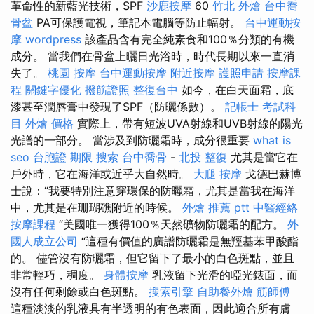
革命性的新藍光技術，SPF
沙鹿按摩
60
竹北 外燴
台中喬
骨盆
PA可保護電視，筆記本電腦等防止輻射。
台中運動按
摩
wordpress
該產品含有完全純素食和100％分類的有機
成分。 當我們在骨盆上曬日光浴時，時代長期以來一直消
失了。
桃園 按摩
台中運動按摩
附近按摩
護照申請
按摩課
程
關鍵字優化
撥筋證照
整復台中
如今，在白天面霜，底
漆甚至潤唇膏中發現了SPF（防曬係數）。
記帳士 考試科
目
外燴 價格
實際上，帶有短波UVA射線和UVB射線的陽光
光譜的一部分。 當涉及到防曬霜時，成分很重要
what is
seo
台胞證 期限
搜索
台中喬骨
-
北投 整復
尤其是當它在
戶外時，它在海洋或近乎大自然時。
大腿 按摩
戈德巴赫博
士說：“我要特別注意穿環保的防曬霜，尤其是當我在海洋
中，尤其是在珊瑚礁附近的時候。
外燴 推薦 ptt
中醫經絡
按摩課程
“美國唯一獲得100％天然礦物防曬霜的配方。
外
國人成立公司
“這種有價值的廣譜防曬霜是無羥基苯甲酸酯
的。 儘管沒有防曬霜，但它留下了最小的白色斑點，並且
非常輕巧，稠度。
身體按摩
乳液留下光滑的啞光錶面，而
沒有任何剩餘或白色斑點。
搜索引擎
自助餐外燴
筋師傅
這種淡淡的乳液具有半透明的有色表面，因此適合所有膚