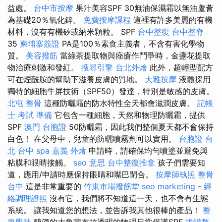
益處。
台中市按摩
果汁美容SPF 30無油保濕霜以無油蘆薈
為基礎20％氧化鋅。
免費按摩課程
這裡有許多美麗的有機
材料，沒有有機矽或納米顆粒。 SPF
台中整復
台中整脊
35
柬埔寨簽證
PA是100％素食主義者，不含有害化學物
質。
美容撥筋
當綠茶提取物與痤瘡作鬥爭時，金盞花提取
物治療刺激和發紅。
搜尋引擎
台北外燴
此外，超輕型配方
可在煙酰胺的幫助下滋養皮膚的質地。
大雅按摩
液體採用
獨特的細胞牛屏技術（SPF50）發達，特別是敏感的皮膚。
北屯 整骨
這種防曬霜的防水特性全天都會滋潤皮膚。
記帳
士 考試 準備
它包含一種細胞，天然和物理防曬霜，提供
SPF
澳門 台胞證
50防曬霜，因此我們整個夏天都不會保持
白色！ 在父母中，兒童的防曬噴霧劑可以實用。
台胞證 台
北
台中 spa
嘉義 外燴
申請時，請確保均勻噴塗並避免與
粘膜和眼睛接觸。
seo 意思
台中整復推拿
孩子們需要知
道，應用/申請時應保持眼睛和嘴巴閉合。
按摩師執照
整骨
台中
這是非常重要的
竹東市場撥筋堂
seo marketing
-
經
絡調理證照
沒有它，我們將不知道這一天，也不會有生態
系統。 讓我知道您的想法，並告訴我其他很棒的產品！
整
復學徒
醉酒的大象蒙布拉透明的物理日常保護SPF
拔罐教