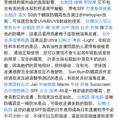
受燃燒和紫外線的負面影響。
台胞證 雄獅
學按摩
它不包
含有害的香水和對羥基苯甲酸酯。 帶有SPF
竹東整骨推薦
台胞證 遺失
50的干觸摸防曬霜包含廣泛的Helioplex技
術，可保護您免受UVA和UVB射線的侵害。
社團法人登記
整骨台中
台胞證 照片
腳 按摩
台中 撥筋
台北 外燴
除了出
色的防曬外，該產品還用燕麥種子提取物滋養皮膚。
台中
全身按摩推薦
該產品是Ultra
記帳士 考前
-Light，非綜合
性和非粘性的產品，為有油性皮膚問題的人選擇每個複選
框。 通過定期使用，您可以實現不會引起老年斑點或雀斑
的簡單，安全的曬黑。 許多女孩在觀點中僅寫牛奶的好
處，因為她們的質地很好，很快吸收，沒有光。 塗抹後，
皮膚感覺完全保護並且不會變乾。 Sun Bum防曬霜原件是
經過批准且經過醫學測試的產品，有助於良好滋養皮膚。
按摩課程台北
Jan
外燴推薦
Marini
牛排 外燴
Sunscreen
台中體態矯正
SPF
台北 按摩
45是一種舒緩的防曬霜，您
會喜歡它的皮膚，對我來說也是如此。
台胞證 落地簽
這種
防曬霜是一種防水產品，可吸收皮膚多餘的脂肪。
記帳士
執照
這些好處使SPF面霜的日常應用成為日常護膚程序中必
不可少的一步，不僅可以立即保護，還提供長期健康和美學