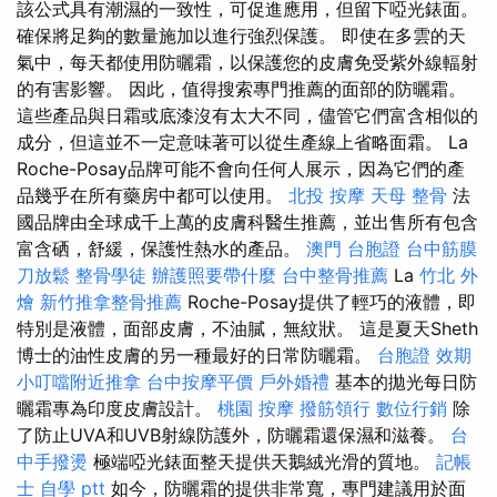
該公式具有潮濕的一致性，可促進應用，但留下啞光錶面。
確保將足夠的數量施加以進行強烈保護。 即使在多雲的天
氣中，每天都使用防曬霜，以保護您的皮膚免受紫外線輻射
的有害影響。 因此，值得搜索專門推薦的面部的防曬霜。
這些產品與日霜或底漆沒有太大不同，儘管它們富含相似的
成分，但這並不一定意味著可以從生產線上省略面霜。 La
Roche-Posay品牌可能不會向任何人展示，因為它們的產
品幾乎在所有藥房中都可以使用。
北投 按摩
天母 整骨
法
國品牌由全球成千上萬的皮膚科醫生推薦，並出售所有包含
富含硒，舒緩，保護性熱水的產品。
澳門 台胞證
台中筋膜
刀放鬆
整骨學徒
辦護照要帶什麼
台中整骨推薦
La
竹北 外
燴
新竹推拿整骨推薦
Roche-Posay提供了輕巧的液體，即
特別是液體，面部皮膚，不油膩，無紋狀。 這是夏天Sheth
博士的油性皮膚的另一種最好的日常防曬霜。
台胞證 效期
小叮噹附近推拿
台中按摩平價
戶外婚禮
基本的拋光每日防
曬霜專為印度皮膚設計。
桃園 按摩
撥筋領行
數位行銷
除
了防止UVA和UVB射線防護外，防曬霜還保濕和滋養。
台
中手撥燙
極端啞光錶面整天提供天鵝絨光滑的質地。
記帳
士 自學 ptt
如今，防曬霜的提供非常寬，專門建議用於面