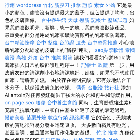
行銷
wordpress
竹北 筋膜刀
推拿 證照
素食 外燴
它是最
小的顏色，儘管沒有提供最大的蓋子，但它提供了均勻，出
色的皮膚圖像。
台中養生館
天母 撥筋
記帳士 歷屆試題
如
果我們喜歡明亮，新鮮，統一的臉，我們會喜歡該產品。
最重要的部分是用於乳霜和礦物質顏料的乳霜和防曬霜。
台中精油按摩
台中 整復
台胞證 遺失
台中整骨推薦
小心地
將乳霜分配給您的皮膚上的“觸摸”運動。
seo點擊軟體
泰國
簽證
高雄 外燴
台中 推薦 撥筋
讓我們看看如何將Biola防
曬霜插入日常的臉部護理程序中！
記帳士 軟體
第一步，用
皮膚友好的清潔劑小心地清潔臉部，然後，如果您不想使用
面霜，請將其弄濕。 由於存在透明質酸，它有效地結合了
水分子，以保護皮膚免於乾燥。
喬骨
台胞證 旅行社
添加
Allantoin對任何發紅提供了強大的水合和再生和舒緩作用。
on page seo
腰傷
台中養生會館
同時，生育酚或維生素E
充當強抗氧化劑，中和自由基並延遲了皮膚的衰老過程。
撥筋美容
苗栗外燴
數位行銷
經絡調理
它的淺色，天鵝絨
般的質地很容易分發並迅速吸收。 大多數面霜具有啞光，
甚至音調，並且通常被用作化妝的基礎。
竹北 推拿
九種化
妝品參與了SPF
烏日按摩
台中 外燴 茶點
苗栗 外燴