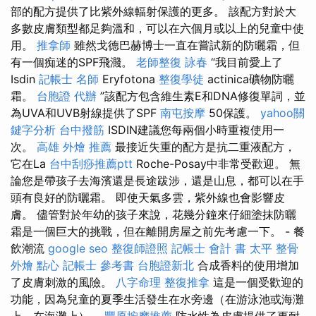
部的配方提供了比紫外線輻射保護的更多。 該配方對於大
多數皮膚類型都足夠溫和，可以在六個月或以上的兒童中使
用。
推拿師
雖然戈德巴赫博士一直在嘗試新的防曬霜，但
有一個痴迷的SPF飛濺。
老師整復 詠春
“我目前愛上了
Isdin
記帳士 名師
Eryfotona
整復學徒
actinica礦物防曬
霜。
台胞證 代辦
”該配方包含維生素E和DNA修復單詞，並
為UVA和UVB射線提供了SPF
南屯按摩
50保護。
yahoo關
鍵字分析
台中撥筋
ISDIN建議您每兩個小時重複使用一
次。
高雄 外燴 推薦
最接近失重的配方是抗二重液配方，
它在La
台中刮痧推薦ptt
Roche-Posay中非常受歡迎。 無
論您是帶孩子去海濱還是長途跋涉，還是山息，都可以在手
頭有良好的防曬霜。 即使天氣多雲，紫外線也會影響皮
膚。 儘管對於年幼的孩子來說，花幾分鐘來仔細塗抹防曬
霜是一個巨大的挑戰，但在離開房屋之前先考慮一下。 - 餐
飲潮流
google seo
整復師證照
記帳士 會計 書
太平 整骨
外燴 點心
記帳士 參考書
台胞證新北
合成香料的使用增加
了皮膚刺激的風險。
八字命理 整復推拿
這是一個受歡迎的
功能，因為兒童的夏季生活發生在水旁邊（在游泳池或海灘
上，在海灘上）。
豐原按摩推薦
防水性為皮膚提供了更耐