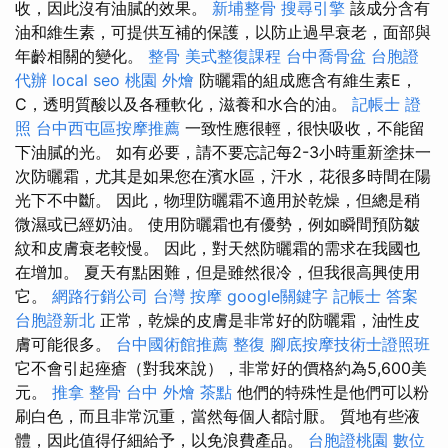
收，因此沒有油膩的效果。
新埔整骨
搜尋引擎
該成分含有
油和維生素，可提供互補的保護，以防止過早衰老，面部與
年齡相關的變化。
整骨
美式整復課程
台中喬骨盆
台胞證
代辦
local seo
桃園 外燴
防曬霜的組成應含有維生素E，
C，透明質酸以及各種軟化，滋養和水合的油。
記帳士 證
照
台中西屯區按摩推薦
一致性應很輕，很快吸收，不能留
下油膩的光。 如有必要，請不要忘記每2-3小時重新塗抹一
次防曬霜，尤其是如果您在濱水區，汗水，花很多時間在陽
光下不中斷。 因此，物理防曬霜不適用於乾燥，但總是稍
微濕或已經奶油。 使用防曬霜也有優勢，例如瞬間預防皺
紋和皮膚衰老較慢。 因此，對天然防曬霜的需求在我國也
在增加。 夏天有點困難，但是雖然很冷，但我很高興使用
它。
網路行銷公司
台灣 按摩
google關鍵字
記帳士 答案
台胞證新北
正常，乾燥的皮膚是非常好的防曬霜，油性皮
膚可能很多。
台中國術館推薦
整復
腳底按摩技術士證照班
它不會引起痤瘡（對我來說），非常好的價格約為5,600美
元。
推拿 整骨
台中 外燴 茶點
他們的特殊性是他們可以粉
刷白色，而且非常沉重，當然每個人都討厭。 質地有些液
體，因此值得仔細給予，以免浪費產品。
台胞證桃園
數位