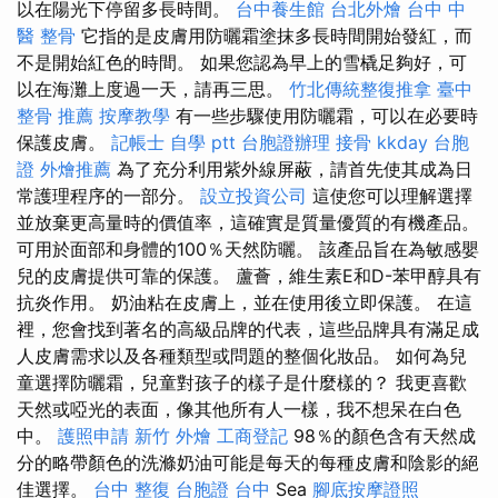
以在陽光下停留多長時間。
台中養生館
台北外燴
台中 中
醫 整骨
它指的是皮膚用防曬霜塗抹多長時間開始發紅，而
不是開始紅色的時間。 如果您認為早上的雪橇足夠好，可
以在海灘上度過一天，請再三思。
竹北傳統整復推拿
臺中
整骨 推薦
按摩教學
有一些步驟使用防曬霜，可以在必要時
保護皮膚。
記帳士 自學 ptt
台胞證辦理
接骨
kkday 台胞
證
外燴推薦
為了充分利用紫外線屏蔽，請首先使其成為日
常護理程序的一部分。
設立投資公司
這使您可以理解選擇
並放棄更高量時的價值率，這確實是質量優質的有機產品。
可用於面部和身體的100％天然防曬。 該產品旨在為敏感嬰
兒的皮膚提供可靠的保護。 蘆薈，維生素E和D-苯甲醇具有
抗炎作用。 奶油粘在皮膚上，並在使用後立即保護。 在這
裡，您會找到著名的高級品牌的代表，這些品牌具有滿足成
人皮膚需求以及各種類型或問題的整個化妝品。 如何為兒
童選擇防曬霜，兒童對孩子的樣子是什麼樣的？ 我更喜歡
天然或啞光的表面，像其他所有人一樣，我不想呆在白色
中。
護照申請
新竹 外燴
工商登記
98％的顏色含有天然成
分的略帶顏色的洗滌奶油可能是每天的每種皮膚和陰影的絕
佳選擇。
台中 整復
台胞證 台中
Sea
腳底按摩證照