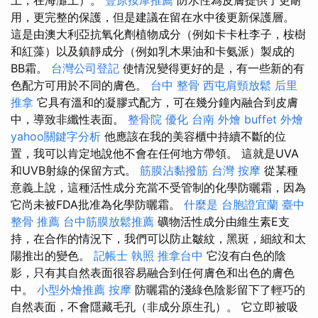
用，更完整的保護，但是建議在留在水中後更新保護層。
這是由澳大利亞抗氧化劑植物成分（例如卡卡杜李子，桉樹
和紅藻）以及鎮靜成分（例如乳木果油和卡氨派）製成的
BB霜。
台灣公司登記
使情況變得更好的是，有一些新的有
色配方可用於不同的膚色。
台中 整骨
西屯肩頸放鬆
后里
推拿
它具有溫和的凝膠式配方，可在幾分鐘內融合到皮膚
中，導致非纖性表面。
整骨院
優化
台南 外燴
buffet 外燴
yahoo關鍵字分析
他應該在我的美容櫃中持續不斷的位
置，我可以肯定地說他不會在任何地方帶領。 這就是UVA
和UVB射線的保留方式。
筋膜沾黏撥筋
台灣 按摩
從某種
意義上說，這種活性成分充當不受管制的化學防曬霜，因為
它尚未被FDA批准為化學防曬霜。
什麼是
台胞證宜蘭
臺中
整骨 推薦
台中筋膜放鬆推薦
礦物活性成分由維生素E支
持，在合作的情況下，我們可以防止皺紋，黑斑，細紋和太
陽推出的變色。
記帳士 執照
推拿台中
它沒有白色的陰
影，只有其自然表面很容易融合到任何膚色和出色的膚色
中。
小型外燴推薦
按摩
防曬霜的淺綠色陰影留下了輕巧的
自然表面，不會隱藏毛孔（非成分原生孔）。 它立即被吸