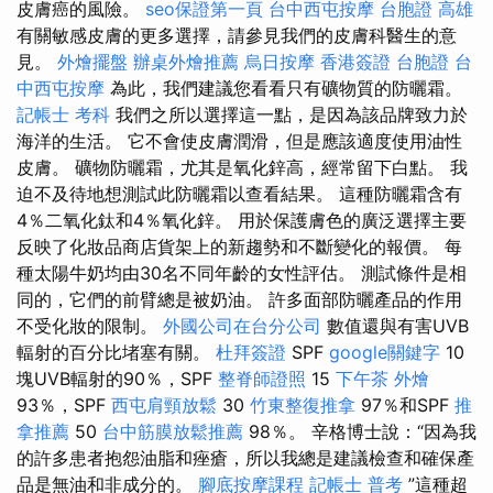
皮膚癌的風險。
seo保證第一頁
台中西屯按摩
台胞證 高雄
有關敏感皮膚的更多選擇，請參見我們的皮膚科醫生的意
見。
外燴擺盤
辦桌外燴推薦
烏日按摩
香港簽證 台胞證
台
中西屯按摩
為此，我們建議您看看只有礦物質的防曬霜。
記帳士 考科
我們之所以選擇這一點，是因為該品牌致力於
海洋的生活。 它不會使皮膚潤滑，但是應該適度使用油性
皮膚。 礦物防曬霜，尤其是氧化鋅高，經常留下白點。 我
迫不及待地想測試此防曬霜以查看結果。 這種防曬霜含有
4％二氧化鈦和4％氧化鋅。 用於保護膚色的廣泛選擇主要
反映了化妝品商店貨架上的新趨勢和不斷變化的報價。 每
種太陽牛奶均由30​​名不同年齡的女性評估。 測試條件是相
同的，它們的前臂總是被奶油。 許多面部防曬產品的作用
不受化妝的限制。
外國公司在台分公司
數值還與有害UVB
輻射的百分比堵塞有關。
杜拜簽證
SPF
google關鍵字
10
塊UVB輻射的90％，SPF
整脊師證照
15
下午茶 外燴
93％，SPF
西屯肩頸放鬆
30
竹東整復推拿
97％和SPF
推
拿推薦
50
台中筋膜放鬆推薦
98％。 辛格博士說：“因為我
的許多患者抱怨油脂和痤瘡，所以我總是建議檢查和確保產
品是無油和非成分的。
腳底按摩課程
記帳士 普考
”這種超