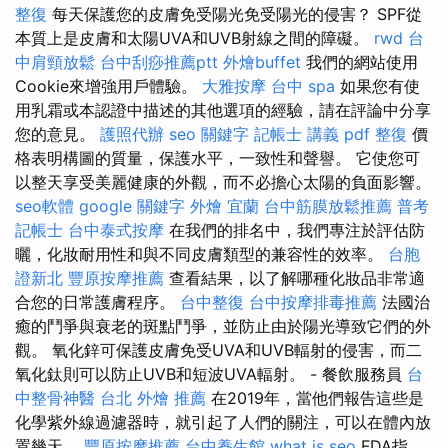
整復
每天保護您的皮膚免受陽光免受陽光的侵害？ SPF從
本質上是皮膚和太陽UVA和UVB射線之間的障礙。
rwd
台
中肩頸放鬆
台中刮痧推薦ptt
外燴buffet
我們的網站使用
Cookie來增強用戶體驗。
大雅按摩
台中 spa
如果您有使
用乳霜或本認證中描述的其他選項的經驗，請在評論中分享
您的意見。
護照代辦
seo 關鍵字
記帳士 講義 pdf
整復
價
格表明構圖的質量，保護水平，一致性和聲譽。 它使您可
以整天享受美麗健康的外觀，而不必擔心太陽的負面影響。
seo軟體
google 關鍵字
外燴 宜蘭
台中筋膜放鬆推薦
普考
記帳士
台中泰式按摩
在我們的排名中，我們專注於評估防
曬，化妝耐用性和與不同皮膚類型的兼容性的效率。
台胞
證新北
豐原按摩推薦
查看結果，以了解哪種化妝品非常適
合您的日常護膚程序。
台中整復
台中按摩排毒推薦
法國治
癒的鬥爭與衰老的斑點鬥爭，並防止由於陽光導致它們的外
觀。 氧化鋅可保護皮膚免受UVA和UVB輻射的侵害，而二
氧化鈦則可以防止UVB和短波UVA輻射。 - 餐飲服務員
台
中整骨神醫
台北 外燴 推薦
在2019年，當他們報告這些是
化學紫外線過濾器時，就引起了人們的關注，可以在體內放
置幾天。
豐原按摩推薦
台中養生館
what is seo
FDA指