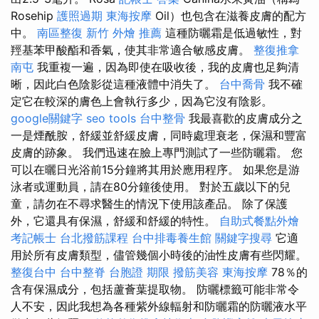
Rosehip
護照過期
東海按摩
Oil）也包含在滋養皮膚的配方
中。
南區整復
新竹 外燴 推薦
這種防曬霜是低過敏性，對
羥基苯甲酸酯和香氣，使其非常適合敏感皮膚。
整復推拿
南屯
我重複一遍，因為即使在吸收後，我的皮膚也足夠清
晰，因此白色陰影從這種液體中消失了。
台中喬骨
我不確
定它在較深的膚色上會執行多少，因為它沒有陰影。
google關鍵字
seo tools
台中整骨
我最喜歡的皮膚成分之
一是煙酰胺，舒緩並舒緩皮膚，同時處理衰老，保濕和豐富
皮膚的跡象。 我們迅速在臉上專門測試了一些防曬霜。 您
可以在曬日光浴前15分鐘將其用於應用程序。 如果您是游
泳者或運動員，請在80分鐘後使用。 對於五歲以下的兒
童，請勿在不尋求醫生的情況下使用該產品。 除了保護
外，它還具有保濕，舒緩和舒緩的特性。
自助式餐點外燴
考記帳士
台北撥筋課程
台中排毒養生館
關鍵字搜尋
它適
用於所有皮膚類型，儘管幾個小時後的油性皮膚有些閃耀。
整復台中
台中整脊
台胞證 期限
撥筋美容
東海按摩
78％的
含有保濕成分，包括蘆薈葉提取物。 防曬標籤可能非常令
人不安，因此我想為各種紫外線輻射和防曬霜的防曬液水平