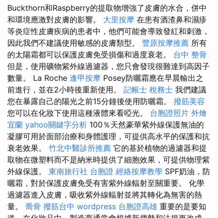
Buckthorn和Raspberry的提取物增強了皮膚的水合，併中
和環境應激對皮膚的影響。
大里按摩
在患有酒渣鼻和濕疹
等炎症性皮膚疾病的患者中，他們可能會導致發紅和刺激，
因此我們不建議使用敏感的皮膚類型。
豐原按摩推薦
所有
的太陽霜都可以保護皮膚免受損傷和過度衰老。
台中 整骨
但是，使用礦物紫外線過濾器，您只會發現很難達到高因子
數量。 La Roche
逢甲按摩
Posey防曬霜應在早晨輸出之
前進行，並在2小時後重新使用。
記帳士 稅務士
我們建議
您在暴露自己的陽光之前15分鐘後使用防曬霜。
撥筋美容
您可以在化妝下使用這種液體來看啞光。
台胞證照片
外燴
宜蘭
yahoo關鍵字分析
100％天然豪華紫外線保護無油的
凝膠可用於面部治療和身體護理，可提供高水平的保護和抗
衰老效果。
竹北中醫診所推薦
它的基於植物的過濾器和提
取物在微塑料而不是納米時提供了細胞效果，可提供物理紫
外線保護。
東南旅行社 台胞證
經絡按摩教學
SPF奶油，防
曬霜，對於保護皮膚免受有害紫外線輻射至關重要。 化學
過濾器進入皮膚，吸收紫外線輻射並將其轉化為無害的熱
量。
喬骨
撥筋台中
wordpress
台胞證高雄
重要的是要知
道，在化妝品中，製造商通常會根據新趨勢和法規更改成