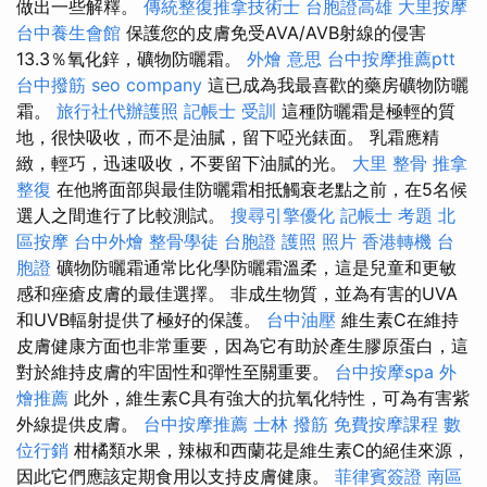
做出一些解釋。
傳統整復推拿技術士
台胞證高雄
大里按摩
台中養生會館
保護您的皮膚免受AVA/AVB射線的侵害
13.3％氧化鋅，礦物防曬霜。
外燴 意思
台中按摩推薦ptt
台中撥筋
seo company
這已成為我最喜歡的藥房礦物防曬
霜。
旅行社代辦護照
記帳士 受訓
這種防曬霜是極輕的質
地，很快吸收，而不是油膩，留下啞光錶面。 乳霜應精
緻，輕巧，迅速吸收，不要留下油膩的光。
大里 整骨
推拿
整復
在他將面部與最佳防曬霜相抵觸衰老點之前，在5名候
選人之間進行了比較測試。
搜尋引擎優化
記帳士 考題
北
區按摩
台中外燴
整骨學徒
台胞證 護照 照片
香港轉機 台
胞證
礦物防曬霜通常比化學防曬霜溫柔，這是兒童和更敏
感和痤瘡皮膚的最佳選擇。 非成生物質，並為有害的UVA
和UVB輻射提供了極好的保護。
台中油壓
維生素C在維持
皮膚健康方面也非常重要，因為它有助於產生膠原蛋白，這
對於維持皮膚的牢固性和彈性至關重要。
台中按摩spa
外
燴推薦
此外，維生素C具有強大的抗氧化特性，可為有害紫
外線提供皮膚。
台中按摩推薦
士林 撥筋
免費按摩課程
數
位行銷
柑橘類水果，辣椒和西蘭花是維生素C的絕佳來源，
因此它們應該定期食用以支持皮膚健康。
菲律賓簽證
南區