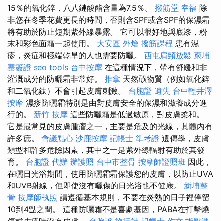
15％的氧化鋅，八八鏈酸酯含量為7.5％。
撥筋堂 幸福
除
非您在冬季花費更長的時間，否則含SPF或含SPF的保濕霜
將有助於防止短期紫外線暴露。 它可以很好地與底漆，粉
末和彩色面霜一起使用。
大安區 外燴
撥筋課程
患有濕
疹，炎症和極端乾旱的人也需要防曬。
西屯肩頸放鬆
柬埔
寨簽證
seo tools
台中按摩
在這種情況下，帶有舒緩和非
灌溉成分的防曬霜非常好。
推拿
天然礦物質（例如氧化鋅
和二氧化鈦）不會引起皮膚刺激。
台胞證 遺失
台中輕井澤
按摩
濕疹防曬霜特別是由對皮膚安全的保濕和滋養成分進
行的。
新竹 按摩
這些防曬霜是低過敏原，對皮膚柔和。
它是最常見的皮膚腫瘤之一，主要是危及的光線，其體內有
許多痣。
會議點心
沙鹿按摩
記帳士 準考證
遺傳學，皮膚
類型和許多危險因素，其中之一是紫外線輻射有助於其發
育。
台胞證 代辦
辦護照
台中市整骨
按摩師證照班
因此，
在曬日光浴期間，使用防曬霜霜保護您的皮膚，以防止UVA
和UVB射線，但即使沒有曬傷的日光浴也不健康。
新埔整
骨
按摩師執照
請遵循基本規則，不要在炎熱的日子裡停留
10到4點之間。 這種防曬霜不是喜劇基因，PABA在打擊燒
傷或皮疹時沒有皮膚。
台胞證 旅行社
記帳士 作文
指壓課