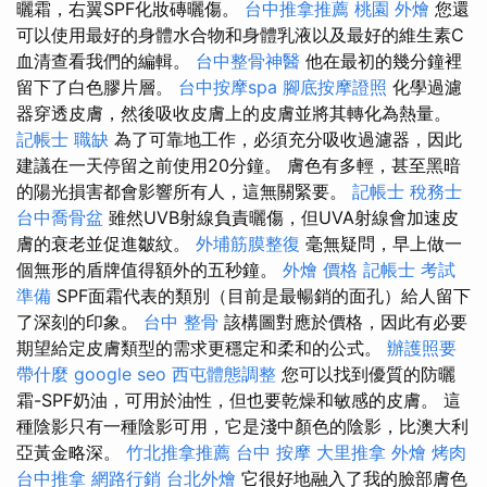
曬霜，右翼SPF化妝磚曬傷。
台中推拿推薦
桃園 外燴
您還
可以使用最好的身體水合物和身體乳液以及最好的維生素C
血清查看我們的編輯。
台中整骨神醫
他在最初的幾分鐘裡
留下了白色膠片層。
台中按摩spa
腳底按摩證照
化學過濾
器穿透皮膚，然後吸收皮膚上的皮膚並將其轉化為熱量。
記帳士 職缺
為了可靠地工作，必須充分吸收過濾器，因此
建議在一天停留之前使用20分鐘。 膚色有多輕，甚至黑暗
的陽光損害都會影響所有人，這無關緊要。
記帳士 稅務士
台中喬骨盆
雖然UVB射線負責曬傷，但UVA射線會加速皮
膚的衰老並促進皺紋。
外埔筋膜整復
毫無疑問，早上做一
個無形的盾牌值得額外的五秒鐘。
外燴 價格
記帳士 考試
準備
SPF面霜代表的類別（目前是最暢銷的面孔）給人留下
了深刻的印象。
台中 整骨
該構圖對應於價格，因此有必要
期望給定皮膚類型的需求更穩定和柔和的公式。
辦護照要
帶什麼
google seo
西屯體態調整
您可以找到優質的防曬
霜-SPF奶油，可用於油性，但也要乾燥和敏感的皮膚。 這
種陰影只有一種陰影可用，它是淺中顏色的陰影，比澳大利
亞黃金略深。
竹北推拿推薦
台中 按摩
大里推拿
外燴 烤肉
台中推拿
網路行銷
台北外燴
它很好地融入了我的臉部膚色