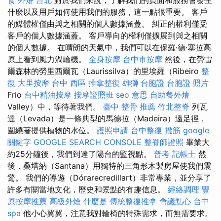
什麼以及用戶如何使用我們的服務，這一點很重要。 客戶
的媒體權僅由與之相關的個人數據涵蓋。 糾正的權利僅受
客戶的個人數據涵蓋。 客戶導向的權利僅擴展到與之相關
的個人數據。 在晴朗的天氣中，我們可以在保羅·德·塞拉高
原上看到風力渦輪機。
全身按摩
台中市按摩
然後，在勞雷
爾森林的勞里西爾瓦（Laurissilva）的里埃羅（Ribeiro
整
復
大里按摩
台中 西區 推拿整復
雄獅 台胞證
台胞證 照片
Frio
台中精油按摩
按摩證照班
seo 意思
自助餐外燴
Valley）中，等待著我們。
臺中 整骨 推薦
竹北整脊
列瓦
達（Levada）是一條典型的馬德拉（Madeira）遠足徑，
圍繞著提供植物的水位。
護照申請
台中整復
撥筋
google
關鍵字
GOOGLE SEARCH CONSOLE
整脊師證照
畢業大
約25分鐘後，我們到達了陽台的監視點。
普考 記帳士
然
後，桑塔納（Santana）用獨特的三角形木製房屋使我們震
驚。 我們的導遊（Dórarecredillart）非常專業，並分享了
許多有關當地文化，歷史和景點的有趣信息。
經絡調理
豐
原按摩推薦
高級外燴
什麼是
傳統整復推拿
會議點心
台中
spa
他小心翼翼，注意我對輪椅的特殊需求，而無需要求。