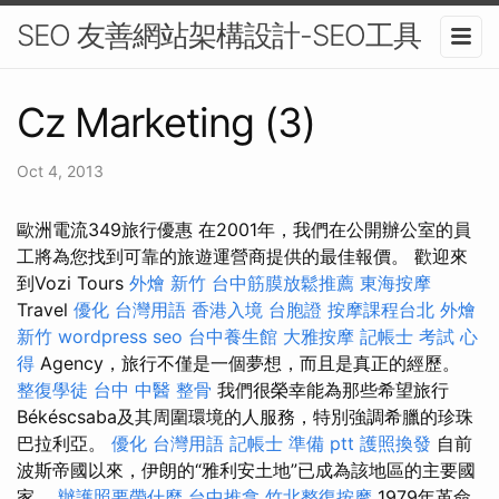
SEO 友善網站架構設計-SEO工具
Cz Marketing (3)
Oct 4, 2013
歐洲電流349旅行優惠 在2001年，我們在公開辦公室的員
工將為您找到可靠的旅遊運營商提供的最佳報價。 歡迎來
到Vozi Tours
外燴 新竹
台中筋膜放鬆推薦
東海按摩
Travel
優化 台灣用語
香港入境 台胞證
按摩課程台北
外燴
新竹
wordpress seo
台中養生館
大雅按摩
記帳士 考試 心
得
Agency，旅行不僅是一個夢想，而且是真正的經歷。
整復學徒
台中 中醫 整骨
我們很榮幸能為那些希望旅行
Békéscsaba及其周圍環境的人服務，特別強調希臘的珍珠
巴拉利亞。
優化 台灣用語
記帳士 準備 ptt
護照換發
自前
波斯帝國以來，伊朗的“雅利安土地”已成為該地區的主要國
家。
辦護照要帶什麼
台中推拿
竹北整復按摩
1979年革命