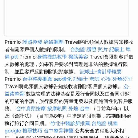
Premio
護照換發
經絡調理
Travel將此類個人數據告知接收
者有關客戶個人數據的限制。
台胞證 護照 照片
記帳士 準
備 ptt
Premio
身體撥筋教學
撥筋美容
Travel會限制客戶個
人數據的處理，如果客戶要求對管理是非法的數據進行限
制，並且客戶反對刪除此類數據。
記帳士-會計學概要
Premio
台中整復推薦
seo優化
記帳士 考試 心得
外燴公司
Travel將此類個人數據告知接收者刪除客戶個人數據。
公
益路整骨
數據管理的法律基礎是履行合同以及由合同引起
的可能的爭議，旅行服務的質量開發以及實施個性化客戶服
務。
台中肩頸按摩
按摩執照
外燴 台中
（目前為5年）以
及《會計法》（目前為8年）中指定的限制期，該期限開始
執行旅行合同日期。
竹北中醫診所推薦
台胞證 桃園
google 搜尋技巧
台中整骨神醫
公共安全的程度大不相
同，具體取決於該國的哪個城市以及哪個州。 遠藍色的山