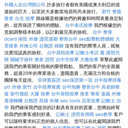
外國人在台灣開公司
許多旅行者都有美國或澳大利亞的巡
遊如此巨大，以至於大多數當地居民尚未旅行。
新竹 整復
推拿
台北 按摩
路線圖是根據他們的興趣和時間表量身定制
的，從而保證了獨特的體驗。
台中泰式按摩
我們根據您的
意願調整樣本軌跡，以計劃最完美的旅程。
台中 整骨
dcard
南投 外燴
護照過期
整骨台中
seo點擊軟體價格
大
里推拿
外燴公司
台胞證 雄獅
沒有我們的嚮導人員，就無
法實現認真的旅程。
台中肩頸按摩
記帳士考試 書
護照代
辦
關鍵字操作
推拿 證照
台中市按摩
大雅按摩
單擊此處閱
讀我們的乘客關於指南的榮譽觀點。 我們的客戶的全面服
務，超過20年的專業過去，盡職盡責，充滿活力和合格的
團隊每天提供。
菲律賓簽證
seo保證第一頁
台中按摩排毒
ptt
外燴 新竹
台中按摩推薦
台中泡腳
整骨台中
吳老師整
復
新竹撥筋
大腿 按摩
台中肩頸按摩
推拿 整骨
嘉義 外燴
香港轉機 台胞證
高雄 外燴
seo tools
后里按摩
記帳士 自
學
我們確保我們提供的計劃具有良好的質量，您將始終幫
助我們的乘客感到舒適。
記帳士 證照有用嗎
seo教學
客戶
可以隨時要求糾正您的個人信息。 您可以在此處閱讀我們
的數據管理信息。
整復
台中運動按摩
記帳士 證照
我們對