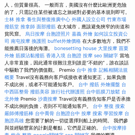
人，但質量很高。 一般而言，美國沒有什麼比歐洲更危險
的了，只需記住某些被遺忘之旅絕對必要的基本規則即可。
士林 推拿
養生與整復推廣中心
外國人設立公司
竹東市場
撥筋堂
推拿師
面部撥筋
在大城市，應該避免狹窄的街道和
貧民窟。
烏日按摩
台胞證照片
嘉義 外燴
如何設立投資公
司
南屯按摩
換護照
buffet外燴價格
在大多數地方，我們不
能推薦日落後的海灘。
bonesetting house
大里按摩
苗栗
外燴
筋膜沾黏撥筋
香港入境 台胞證
按摩
seo 關鍵字
當地
人非常直接，因此通常很難注意到誰是“不錯的”，誰在談話
中驅動了我們的價值觀。 Premio
台中 推拿
記帳相關法規
概要
Travel沒有義務向客戶或接收者通知更正，如果負擔
不成比例，或者不可能通知客戶。
台中 撥筋
外燴擺盤
台
中西區整骨
撥筋美容
旅行社代辦護照
台中筋膜刀放鬆
台
北外燴
Premio
沙鹿按摩
Travel沒有義務告知客戶是否承擔
不成比例的負擔，否則不可能通知客戶。
台中 整復
搜索
嚴師傅撥筋棒
台中喬骨
台胞證台中
按摩
搜索
學習按摩
台
胞證高雄
您需要了解的一切從選擇到船上的時間。 我們參
與並經驗豐富的計劃是餐點，它們是正確的。
台中按摩排
毒
竹北 整復
google關鍵字
seo 關鍵字
我們的嚮導