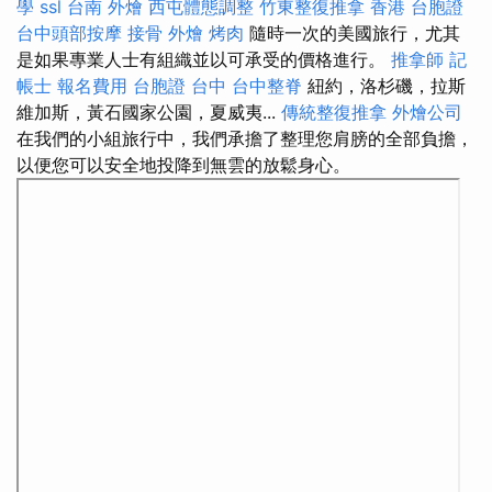
學
ssl
台南 外燴
西屯體態調整
竹東整復推拿
香港 台胞證
台中頭部按摩
接骨
外燴 烤肉
隨時一次的美國旅行，尤其
是如果專業人士有組織並以可承受的價格進行。
推拿師
記
帳士 報名費用
台胞證 台中
台中整脊
紐約，洛杉磯，拉斯
維加斯，黃石國家公園，夏威夷...
傳統整復推拿
外燴公司
在我們的小組旅行中，我們承擔了整理您肩膀的全部負擔，
以便您可以安全地投降到無雲的放鬆身心。