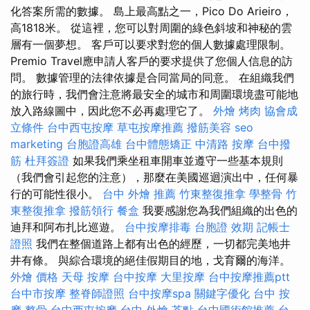
化答案所需的數據。 島上最高點之一，Pico Do Arieiro，
高1818米。 從這裡，您可以對周圍的綠色斜坡和神秘的雲
層有一個夢想。 客戶可以要求對您的個人數據處理限制。
Premio Travel應申請人客戶的要求提供了您個人信息的訪
問。 數據管理的法律依據是合同當局的同意。 在組織我們
的旅行時，我們會注意將最安全的城市和周圍環境盡可能地
放入路線圖中，因此您不必再處理它了。
外燴 烤肉
協會成
立條件
台中西屯按摩
草屯按摩推薦
撥筋美容
seo
marketing
台胞證高雄
台中體態矯正
中清路 按摩
台中撥
筋
杜拜簽證
如果我們乘坐租車開車並遵守一些基本規則
（我們會引起您的注意），那麼在美國巡迴演出中，任何暴
行的可能性很小。
台中 外燴 推薦
竹東整復推拿
學整骨
竹
東整復推拿
撥筋領行
餐盒
我要感謝您為我們組織的出色的
迪拜和阿布扎比巡遊。
台中按摩排毒
台胞證 效期
記帳士
證照
我們在整個道路上都有出色的經歷，一切都完美地井
井有條。 與綜合環境的絕佳假期目的地，戈育爾的海洋。
外燴 價格
天母 按摩
台中按摩
大里按摩
台中按摩推薦ptt
台中市按摩
整脊師證照
台中按摩spa
關鍵字優化
台中 按
摩 整骨
台中西屯按摩
台中 外燴 茶點
台中國術館推薦
台