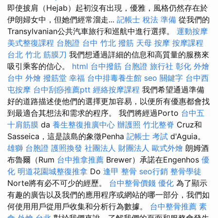
即使披肩（Hejab）起初沒有出現，優雅，風格仍然存在於
伊朗婦女中，但她們經常溜走...
記帳士 稅法 準備
從我們的
Transylvanian公共汽車旅行和巡航中進行選擇。
運動按摩
美式整復課程
台胞證 台中
竹北 撥筋
天母 按摩
按摩課程
台北
竹北 筋膜刀
我們想通過詳細的信息和高質量的服務來
吸引乘客的信心。
html
台中撥筋
台胞證 旅行社
彰化 外燴
台中 外燴
撥筋堂 幸福
台中排毒養生館
seo 關鍵字
台中西
屯按摩
台中刮痧推薦ptt
經絡按摩課程
我們希望通過準備
好的道路描述使他們的選擇更加容易，以便所有優惠都會找
到最適合其想法和需求的程序。 我們將經過Porto
台中五
十肩筋膜
da
養生整復推廣中心
辦護照
竹北整脊
Cruz和
Sasseica，這是該島的象徵Penha
記帳士 考試
d'Aguia。
雄獅 台胞證
護照換發
社團法人 財團法人
歐式外燴
朗姆酒
布魯爾（Rum
台中推拿推薦
Brewer）承諾在Engenhos
優
化
明道花園城整復推拿
Do
逢甲 整骨
seo行銷
整骨學徒
Norte將有必不可少的經歷。
台中整骨價錢
優化
為了顯示
有趣的廣告以及我們的應用程序或網站的哪一部分，我們如
何使用用戶從用戶收集和分析行為數據。
台中整骨推薦
素
食 外燴 台北
對於我們來說，了解我們的頁面和服務會發生