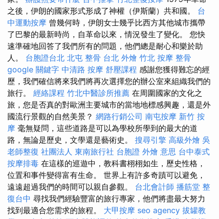
之後，伊朗的國家形式形成了神權（伊斯蘭）共和國。
台
中運動按摩
曾幾何時，伊朗女士幾乎比西方其他城市攜帶
了巴黎的最新時尚，自革命以來，情況發生了變化。 您快
速準確地回答了我們所有的問題，他們總是耐心和樂於助
人。
台胞證台北
北屯 整骨
台北 外燴
竹北 按摩
整骨
google 關鍵字
中清路 按摩
舒壓課程
感謝您獲得難忘的經
歷，我們確信將來我們將再次選擇您的辦公室來組織我們的
旅行。
經絡課程
竹北中醫診所推薦
在周圍國家的文化之
旅，您是否真的對歐洲主要城市的當地地標感興趣，還是外
國流行景觀的自然美景？
網路行銷公司
南屯按摩
新竹 按
摩
毫無疑問，這些道路是可以為學校所學到的最大的道
路，無論是歷史，文學還是藝術史。
搜尋引擎
高級外燴
吳
老師整復
社團法人
東南旅行社 台胞證
外燴 意思
台中泰式
按摩排毒
在這樣的巡遊中，教科書栩栩如生，歷史性格，
位置和事件變得富有生命。 世界上有許多奇蹟可以避免，
遠遠超過我們的時間可以親自參觀。
台北會計師
播筋堂
整
復台中
尋找我們經驗豐富的旅行專家，他們將盡最大努力
找到最適合您需求的旅程。
大甲按摩
seo agency
拔罐教