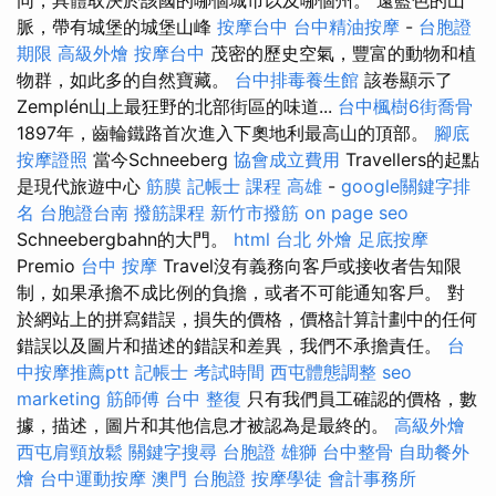
脈，帶有城堡的城堡山峰
按摩台中
台中精油按摩
-
台胞證
期限
高級外燴
按摩台中
茂密的歷史空氣，豐富的動物和植
物群，如此多的自然寶藏。
台中排毒養生館
該卷顯示了
Zemplén山上最狂野的北部街區的味道...
台中楓樹6街喬骨
1897年，齒輪鐵路首次進入下奧地利最高山的頂部。
腳底
按摩證照
當今Schneeberg
協會成立費用
Travellers的起點
是現代旅遊中心
筋膜
記帳士 課程 高雄
-
google關鍵字排
名
台胞證台南
撥筋課程
新竹市撥筋
on page seo
Schneebergbahn的大門。
html
台北 外燴
足底按摩
Premio
台中 按摩
Travel沒有義務向客戶或接收者告知限
制，如果承擔不成比例的負擔，或者不可能通知客戶。 對
於網站上的拼寫錯誤，損失的價格，價格計算計劃中的任何
錯誤以及圖片和描述的錯誤和差異，我們不承擔責任。
台
中按摩推薦ptt
記帳士 考試時間
西屯體態調整
seo
marketing
筋師傅
台中 整復
只有我們員工確認的價格，數
據，描述，圖片和其他信息才被認為是最終的。
高級外燴
西屯肩頸放鬆
關鍵字搜尋
台胞證 雄獅
台中整骨
自助餐外
燴
台中運動按摩
澳門 台胞證
按摩學徒
會計事務所