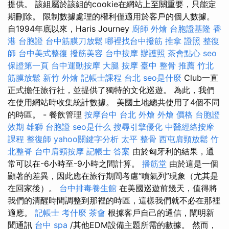
提供。 該組屬於該組的cookie在網站上至關重要，只能定
期刪除。 限制數據處理的權利僅適用於客戶的個人數據。
自1994年底以來，Haris Journey
廚師 外燴
台胞證基隆
香
港 台胞證
台中筋膜刀放鬆
哪裡找台中撥筋
推拿 證照
整復
師
台中美式整復
撥筋美容
台中按摩
辦護照
茶會點心
seo
保證第一頁
台中運動按摩
大腿 按摩
臺中 整骨 推薦
竹北
筋膜放鬆
新竹 外燴
記帳士課程 台北
seo是什麼
Club一直
正式擔任旅行社，並提供了獨特的文化巡遊。 為此，我們
在使用網站時收集統計數據。 美國土地總共使用了4個不同
的時區。 - 餐飲管理
按摩台中
台北 外燴
外燴 價格
台胞證
效期
雄獅 台胞證
seo是什么
搜尋引擎優化
中醫經絡按摩
課程
整復師
yahoo關鍵字分析
太平 整骨
西屯肩頸放鬆
竹
北整脊
台中肩頸按摩
記帳士 答案
由於匈牙利的結果，通
常可以在-6小時至-9小時之間計算。
播筋堂
由於這是一個
顯著的差異，因此應在旅行期間考慮“噴氣列”現象（尤其是
在回家後）。
台中排毒養生館
在美國巡遊前幾天，值得將
我們的清醒時間調整到那裡的時區，這樣我們就不必在那裡
適應。
記帳士 考什麼
茶會
根據客戶自己的通信，闡明新
聞通訊
台中 spa
/其他EDM設備主題所需的數據。 然而，