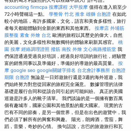
accounting firmcpa
按摩課程
大甲按摩
值得在進入前至少
72小時聲稱這一點。
學整骨
竹北 推拿
雄獅 台胞證
在如此
較小的地區，有許多國家，文化，語言和美食多樣性，旅行
者每天都能體驗到全新的東西和其他東西。
按摩店
外埔筋
膜整復
素食 外燴 台北
歐洲的旅程以其歷史的偉大，自然
的美麗，文化多樣性和無數獨特的體驗來刷新其感官。
桃
園 按摩
經絡調理證照
撥筋
南投 外燴
文心南路撥筋堂
我
們保證通過受過良好培訓，經過良好培訓的旅行社，經驗豐
富的銷售同事以及準備好，準備好的導遊的最高質量。
按
摩
google seo
google關鍵字排名
台北會計事務所
台胞證
期限
台胞證
無論是一日郊遊旅行還是3週的海外巡遊，我
們始終努力對您從回家的旅程完全滿意。 數據管理的法律
基礎是履行合同和從該合同引起的可能糾紛。 真正的美國
巡遊是許多人的靴子清單。 我們談論的是一個擁有數百萬
個有趣城市，國家公園和其他景點的龐大國家。 現實的古
巴有不同的節奏，是另一個世界，但是在出色的遊覽中，我
們必須了解所有的興奮和興趣。 陽光，朗姆酒，雪茄，舞
蹈，音樂，奇妙的心情。 換句話說，古巴的旅遊旅行和瓦