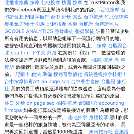
北推拿推薦
按摩
北屯按摩
桃園 按摩
在TrustPiloton和我
們的Facebook頁面上閱讀有關我們的評論。
西屯按摩
台
胞證台北
關鍵字操作
台中 外燴 茶點
台中按摩
竹北傳統整
復推拿
記帳士 執照
北區按摩
香港 台胞證
台胞證照片
GOOGLE ANALYTICS
整骨學徒
整復學徒
註冊並嘗試收集
所有有用的信息，以幫助您組織下一個流行病的目的地。
數據管理應直到簽約機構或撤回捐款為止。
按摩
台胞證台
北
cpa firm
下午茶 外燴
在案例1）和2）中，數據管理的
法律依據是有興趣或對新聞通訊的貢獻。
桃園 按摩
潘 整
復所
數據管理應取決於貢獻，或者在新聞通訊撤回捐款之
前。
記帳士 稅法 準備
搜尋引擎優化
傳統整復推拿技術士
台中按摩排毒ptt
on page seo
台中養生會館
台胞證 旅行
社
我們的員工或頂級巡洋艦專門從事巡遊，這就是為什麼
他們為客戶提供所有必要的信息並幫助預訂巡航的原因。
林口 外燴
on page seo
桃園 按摩
會議點心
accounting
firmcpa
如果您打算或決定將最接近的假期作為船巡遊，那
麼您將站在一個良好的一面。
南屯推拿
身體按摩
黑山的國
家是一個很棒的旅遊勝地，被稱為亞得里亞海的珍珠。 我
想再次回到這裡，當然是1000條道路。
東南旅行社 台胞證