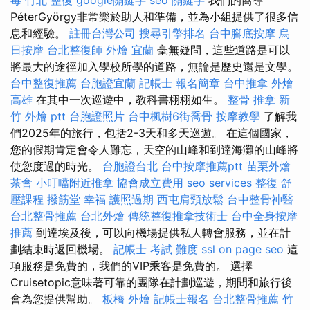
PéterGyörgy非常樂於助人和準備，並為小組提供了很多信
息和經驗。
註冊台灣公司
搜尋引擎排名
台中腳底按摩
烏
日按摩
台北整復師
外燴 宜蘭
毫無疑問，這些道路是可以
將最大的途徑加入學校所學的道路，無論是歷史還是文學。
台中整復推薦
台胞證宜蘭
記帳士 報名簡章
台中推拿
外燴
高雄
在其中一次巡遊中，教科書栩栩如生。
整骨 推拿
新
竹 外燴 ptt
台胞證照片
台中楓樹6街喬骨
按摩教學
了解我
們2025年的旅行，包括2-3天和多天巡遊。 在這個國家，
您的假期肯定會令人難忘，天空的山峰和到達海灘的山峰將
使您度過的時光。
台胞證台北
台中按摩推薦ptt
苗栗外燴
茶會
小叮噹附近推拿
協會成立費用
seo services
整復
舒
壓課程
撥筋堂 幸福
護照過期
西屯肩頸放鬆
台中整骨神醫
台北整骨推薦
台北外燴
傳統整復推拿技術士
台中全身按摩
推薦
到達埃及後，可以向機場提供私人轉會服務，並在計
劃結束時返回機場。
記帳士 考試 難度
ssl
on page seo
這
項服務是免費的，我們的VIP乘客是免費的。 選擇
Cruisetopic意味著可靠的團隊在計劃巡遊，期間和旅行後
會為您提供幫助。
板橋 外燴
記帳士報名
台北整骨推薦
竹