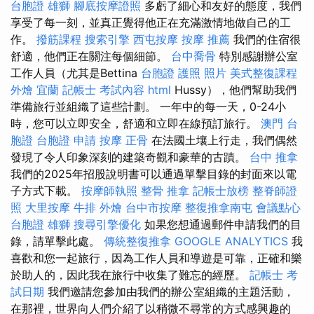
台胞證 雄獅
腳底按摩證照
多虧了細心和友好的態度，我們
享受了每一刻，並真正覺得他正在充滿激情地做自己的工
作。
撥筋課程
搜索引擎
西屯按摩
按摩 推薦
我們的住宿很
舒適，他們正在關注每個細節。
台中喬骨
特別感謝辦公室
工作人員（尤其是Bettina
台胞證 護照 照片
美式整復課程
外燴 宜蘭
記帳士 考試內容
html
Hussy），他們幫助我們
準備旅行並組織了這些計劃。 一年中的每一天，0-24小
時，您可以立即安全，舒適和立即在線預訂旅行。
澳門 台
胞證
台胞證 申請
按摩
正骨
在法國土壤上行走，我們偶然
發現了令人印象深刻的建築奇觀和豪華的古蹟。
台中 推拿
我們的2025年招股說明書可以通過單擊目錄的封面來以電
子方式下載。
按摩師執照
整骨 推拿
記帳士放榜
整脊師證
照
大里按摩
牛排 外燴
台中市按摩
整復推拿南屯
會議點心
台胞證 雄獅
搜尋引擎優化
如果您想通過郵件申請我們的目
錄，請單擊此處。
傳統整復推拿
GOOGLE ANALYTICS
我
喜歡和您一起旅行，因為工作人員和導遊是可靠，正確和樂
於助人的，因此我在旅行中收集了難忘的經歷。
記帳士 考
試日期
我們邀請您參加由我們的辦公室組織的主題活動，
在那裡，世界向人們介紹了以稍微不尋常的方式感興趣的