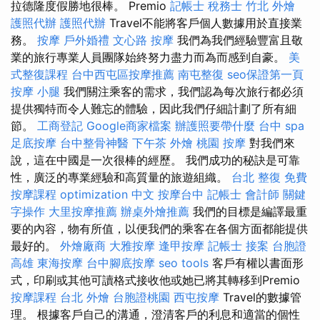
拉德隆度假勝地很棒。 Premio
記帳士 稅務士
竹北 外燴
護照代辦
護照代辦
Travel不能將客戶個人數據用於直接業
務。
按摩
戶外婚禮
文心路 按摩
我們為我們經驗豐富且敬
業的旅行專業人員團隊始終努力盡力而為而感到自豪。
美
式整復課程
台中西屯區按摩推薦
南屯整復
seo保證第一頁
按摩 小腿
我們關注乘客的需求，我們認為每次旅行都必須
提供獨特而令人難忘的體驗，因此我們仔細計劃了所有細
節。
工商登記
Google商家檔案
辦護照要帶什麼
台中 spa
足底按摩
台中整骨神醫
下午茶 外燴
桃園 按摩
對我們來
說，這在中國是一次很棒的經歷。 我們成功的秘訣是可靠
性，廣泛的專業經驗和高質量的旅遊組織。
台北 整復
免費
按摩課程
optimization 中文
按摩台中
記帳士 會計師
關鍵
字操作
大里按摩推薦
辦桌外燴推薦
我們的目標是編譯最重
要的內容，物有所值，以便我們的乘客在各個方面都能提供
最好的。
外燴廠商
大雅按摩
逢甲按摩
記帳士 接案
台胞證
高雄
東海按摩
台中腳底按摩
seo tools
客戶有權以書面形
式，印刷或其他可讀格式接收他或她已將其轉移到Premio
按摩課程
台北 外燴
台胞證桃園
西屯按摩
Travel的數據管
理。 根據客戶自己的溝通，澄清客戶的利息和適當的個性