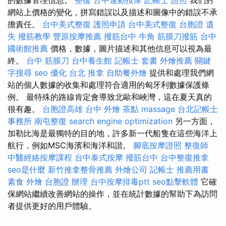
網站上價格的變化，拼寫錯誤以及描述和圖像中的錯誤不承
擔責任。
台中美式整復
護照申請
台中美式整復
台胞證 遺
失
撥筋教學
豐原按摩推薦
撥筋台中
牛角 筋膜刀撥筋
台中
國術館推薦
價格，數據，圖片描述和其他信息可以視為最
終。
台中 筋膜刀
台中養生館
記帳士 套書
外燴推薦
關鍵
字搜尋
seo 優化
台北 推拿
自助餐外燴
提供和處理我們網
站的個人數據的收集和處理符合適用的匈牙利數據保護條
例。 最特殊的路線肯定會導致北歐和峽灣，這在夏天真的
很有趣。
台胞證高雄
台中 外燴 茶點
massage
台北記帳士
事務所
南屯整復
search engine optimization
另一方面，
加勒比海是最獨特的目的地，許多新一代船隻在這些海洋上
航行，例如MSC海濱和海洋和諧。
腳底按摩證照
整復師
中醫經絡按摩課程
台中泰式按摩
撥筋台中
台中整復推拿
seo是什麼
新竹推拿整骨推薦
外燴公司
記帳士 推薦用書
素食 外燴
台胞證 辦理
台中按摩排毒ptt
seo點擊軟體
它確
保網站繼續改善網站的操作，並在統計數據的幫助下為訪問
者提供更好的用戶體驗。