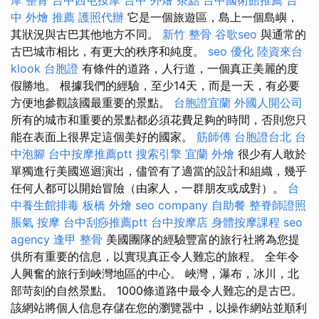
中 外燴 推薦
護照代辦
它是一個旅遊區，島上一個島嶼，
其狀況與古巴其他地方不同。
新竹 整骨
谷歌seo
與通常的
古巴城市相比，有更大的秩序和純度。
seo 優化
陸資來台
klook 台胞證
有條件的道路，人行道，一個真正美麗的度
假勝地。 根據我們的經驗，至少14天，而是一天，有必要
方便地參觀該國最重要的景點。
台胞證宜蘭
外國人開公司
所有的城市和重要的景點都必須花費足夠的時間，否則您只
能在表面上很界定這個美好的國家。
筋師傅
台胞證台北
台
中泡腳
台中按摩推薦ptt
搜索引擎
宜蘭 外燴
很少有人敢於
單獨進行美國巡迴演出，儘管有了適當的設計和組織，幾乎
任何人都可以開始冒險（由家人，一群朋友或成對）。
台
中養生館排毒
板橋 外燴
seo company
自助餐
整脊師證照
脹氣 按摩
台中刮痧推薦ptt
台中按摩店
身體按摩課程
seo
agency
逢甲 整骨
美國團隊的經驗豐富的旅行社將為您提
供所有重要的信息，以實現真正令人難忘的旅程。 全年令
人興奮的旅行到峽灣地區的中心。 峽灣，瀑布，冰川，北
部苛刻的自然景點。 1000條道路中最令人難忘的是古巴。
該網站將個人信息存儲在您的瀏覽器中，以操作網站並順利