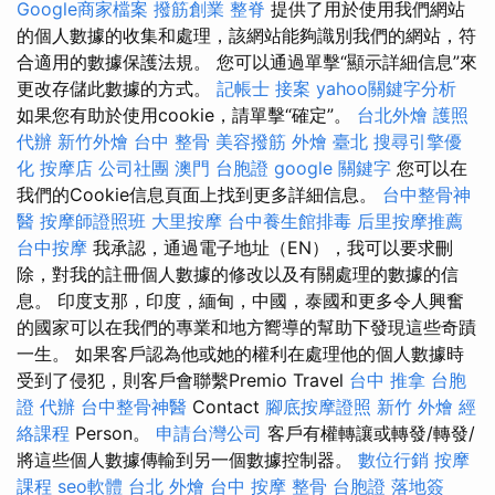
Google商家檔案
撥筋創業
整脊
提供了用於使用我們網站
的個人數據的收集和處理，該網站能夠識別我們的網站，符
合適用的數據保護法規。 您可以通過單擊“顯示詳細信息”來
更改存儲此數據的方式。
記帳士 接案
yahoo關鍵字分析
如果您有助於使用cookie，請單擊“確定”。
台北外燴
護照
代辦
新竹外燴
台中 整骨
美容撥筋
外燴 臺北
搜尋引擎優
化
按摩店
公司社團
澳門 台胞證
google 關鍵字
您可以在
我們的Cookie信息頁面上找到更多詳細信息。
台中整骨神
醫
按摩師證照班
大里按摩
台中養生館排毒
后里按摩推薦
台中按摩
我承認，通過電子地址（EN），我可以要求刪
除，對我的註冊個人數據的修改以及有關處理的數據的信
息。 印度支那，印度，緬甸，中國，泰國和更多令人興奮
的國家可以在我們的專業和地方嚮導的幫助下發現這些奇蹟
一生。 如果客戶認為他或她的權利在處理他的個人數據時
受到了侵犯，則客戶會聯繫Premio Travel
台中 推拿
台胞
證 代辦
台中整骨神醫
Contact
腳底按摩證照
新竹 外燴
經
絡課程
Person。
申請台灣公司
客戶有權轉讓或轉發/轉發/
將這些個人數據傳輸到另一個數據控制器。
數位行銷
按摩
課程
seo軟體
台北 外燴
台中 按摩 整骨
台胞證 落地簽