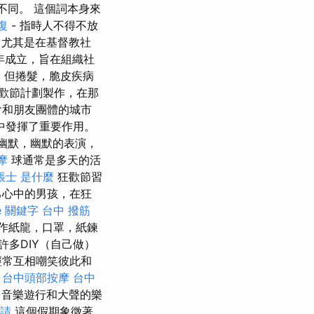
不同。 這個詞本身來
復
- 指時人不得不放
，尤其是在基督教社
4年成立，旨在組織社
，但捲髮，脆皮疾病
歡節計劃製作，在那
會和朋友團體的城市
中發揮了重要作用。
幽默，幽默的表演，
摩
球通常是多天的活
帳士 是什麼
狂歡節習
己心中的男孩，在狂
le 關鍵字
台中 撥筋
作紙龍，口罩，紙鍊
許多DIY（自己做）
經常互相嘲笑彼此和
。
台中頭部按摩
台中
，音樂遊行和大聲的樂
申請
這個假期象徵著