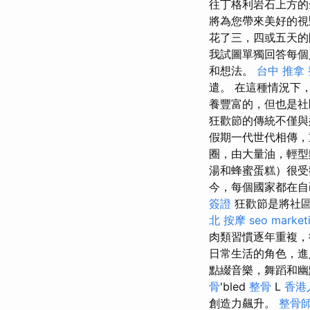
往丁格利岩石上方
將為您帶來美好的
花了三，四或五天的
我試圖單獨回答每個
和想法。
台中 推拿
遣。 在這種情況下
養豐富的，但也是
狂歡節的傳統不僅與
假期一代世代相傳，
圈，由大量油，輕型
湯和蜂蜜蛋糕）很受
今，每個國家都在
簽證
狂歡節是將社區
北 按摩
seo market
肉類習慣逐年重複
日常生活的角色，
點綴音樂，舞蹈和幽默的
骨
'bled
整骨
L
香港
創造力飆升。
整骨