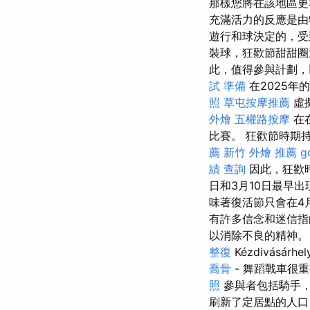
那樣您將在該地區
充滿活力的反應是由特
遊行和球決定的，受
裝球，狂歡節甜甜圈
此，值得參與計劃，
試 準備
在2025
照
草屯按摩推薦
虛
外燴
五權路按摩
在
比賽。 狂歡節時期
薦
新竹 外燴 推薦
g
績 查詢
因此，狂歡
日和3月10日最早
味著復活節只會在4
有許多信念和迷信指
以消除不良的精神。
整復
Kézdivásá
喬骨
- 舞蹈戰車很
照
參與者包括騎手，
刷新了定居點的人口