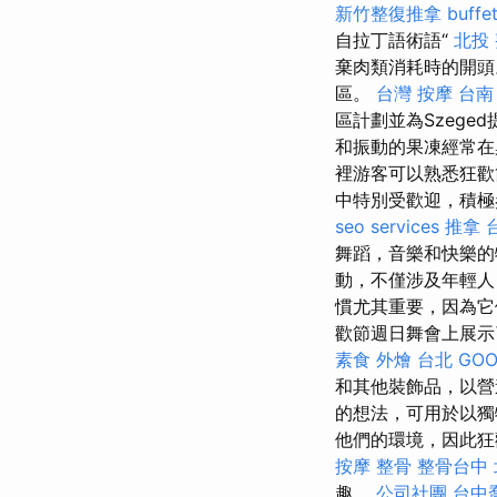
新竹整復推拿
buff
自拉丁語術語“
北投
棄肉類消耗時的開
區。
台灣 按摩
台南 
區計劃並為Szege
和振動的果凍經常
裡游客可以熟悉狂歡
中特別受歡迎，積
seo services
推拿
舞蹈，音樂和快樂
動，不僅涉及年輕人
慣尤其重要，因為它
歡節週日舞會上展
素食 外燴 台北
GOO
和其他裝飾品，以
的想法，可用於以獨
他們的環境，因此狂
按摩 整骨
整骨台中
趣。
公司社團
台中