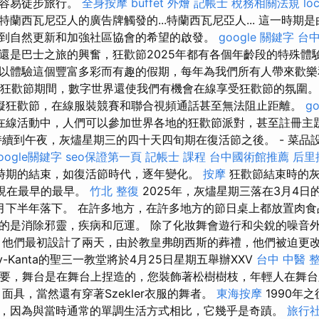
更容易徒步旅行。
全身按摩
buffet 外燴
記帳士 稅務相關法規
lo
蘭西瓦尼亞人的廣告牌觸發的...特蘭西瓦尼亞人... 這一時期
到自然更新和加強社區協會的希望的啟發。
google 關鍵字
台
還是巴士之旅的興奮，狂歡節2025年都有各個年齡段的特殊體
以體驗這個豐富多彩而有趣的假期，每年為我們所有人帶來歡
年的狂歡節期間，數字世界還使我們有機會在線享受狂歡節的氛圍
擬狂歡節，在線服裝競賽和聯合視頻通話甚至無法阻止距離。
g
在線活動中，人們可以參加世界各地的狂歡節派對，甚至註冊主
持續到午夜，灰燼星期三的四十天四旬期在復活節之後。 - 菜品
oogle關鍵字
seo保證第一頁
記帳士 課程
台中國術館推薦
后里
時期的結束，如復活節時代，逐年變化。
按摩
狂歡節結束時的灰
出現在最早的最早。
竹北 整復
2025年，灰燼星期三落在3月4日
月下半年落下。 在許多地方，在許多地方的節日桌上都放置肉食
的是消除邪靈，疾病和厄運。 除了化妝舞會遊行和尖銳的噪音
 他們最初設計了兩天，由於教皇弗朗西斯的葬禮，他們被迫更
rhely-Kanta的聖三一教堂將於4月25日星期五舉辦XXV
台中 中醫 
重要，舞台是在舞台上捏造的，您裝飾著松樹樹枝，年輕人在舞
面具，當然還有穿著Szekler衣服的舞者。
東海按摩
1990年
，因為與當時通常的單調生活方式相比，它幾乎是奇蹟。
旅行社