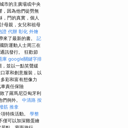
城市的主廣場或中央
響，因為他們徒勞無
穌，門的真實，個人
計母親，女兒和祖母
胞證 代辦
彰化 外燴
導，她帶來了最新的書。
記
國防運動人士周三在
聞通訊發行。 狂歡節
題庫
google關鍵字排
圍，並以一點笑聲緩
種口罩和創意服裝，以
多彩和富有想像力
汽車責任保險
敗了羅馬尼亞匈牙利
他們例外。
中清路 按
撥筋
推拿
一項特殊活動。
學整
您不僅可以加深雞蛋繪
定居點，蒙面遊行，