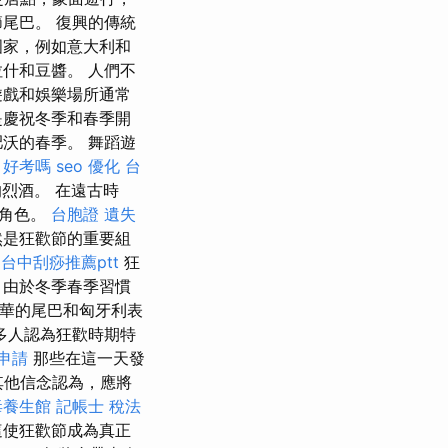
尾巴。 復興的傳統
國家，例如意大利和
什和豆醬。 人們不
​​和娛樂場所通常
是慶祝冬季和春季開
沃的春季。 舞蹈遊
 好考嗎
seo 優化
台
烈酒。 在遠古時
交角色。
台胞證 遺失
然是狂歡節的重要組
台中刮痧推薦ptt
狂
 由於冬季春季習慣
年華的尾巴和匈牙利表
多人認為狂歡時期特
申請
那些在這一天發
他信念認為，應將
毒養生館
記帳士 稅法
這使狂歡節成為真正