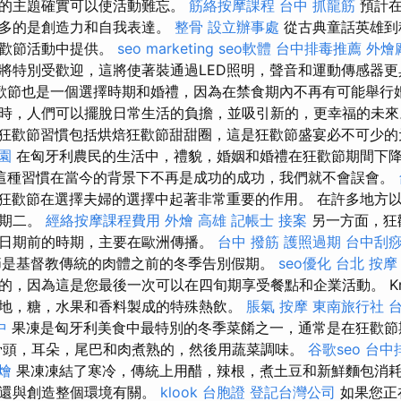
計的主題確實可以使活動難忘。
筋絡按摩課程
台中 抓龍筋
預計在
更多的是創造力和自我表達。
整骨
設立辦事處
從古典童話英雄到
狂歡節活動中提供。
seo marketing
seo軟體
台中排毒推薦
外燴
將特別受歡迎，這將使著裝通過LED照明，聲音和運動傳感器
歡節也是一個選擇時期和婚禮，因為在禁食期內不再有可能舉行婚
時，人們可以擺脫日常生活的負擔，並吸引新的，更幸福的未
狂歡節習慣包括烘焙狂歡節甜甜圈，這是狂歡節盛宴必不可少
園
在匈牙利農民的生活中，禮貌，婚姻和婚禮在狂歡節期間下
這種習慣在當今的背景下不再是成功的成功，我們就不會誤會。
狂歡節在選擇夫婦的選擇中起著非常重要的作用。 在許多地方
星期二。
經絡按摩課程費用
外燴 高雄
記帳士 接案
另一方面，狂
日期前的時期，主要在歐洲傳播。
台中 撥筋
護照過期
台中刮
是基督教傳統的肉體之前的冬季告別假期。
seo優化
台北 按摩
，因為這是您最後一次可以在四旬期享受餐點和企業活動。 Kram
地，糖，水果和香料製成的特殊熱飲。
脹氣 按摩
東南旅行社 
中
果凍是匈牙利美食中最特別的冬季菜餚之一，通常是在狂歡
骨頭，耳朵，尾巴和肉煮熟的，然後用蔬菜調味。
谷歌seo
台中
燴
果凍凍結了寒冷，傳統上用醋，辣根，煮土豆和新鮮麵包消耗
且還與創造整個環境有關。
klook 台胞證
登記台灣公司
如果您正