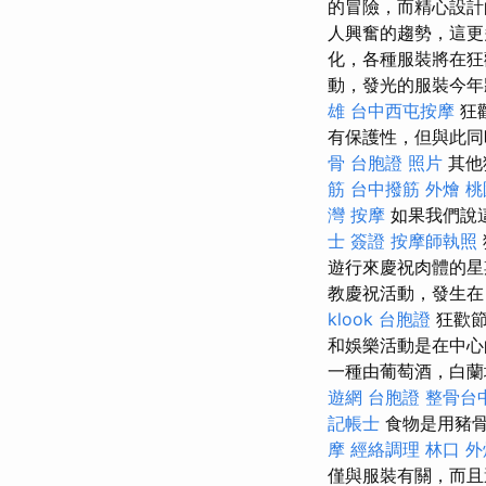
的冒險，而精心設
人興奮的趨勢，這
化，各種服裝將在
動，發光的服裝今年
雄
台中西屯按摩
狂
有保護性，但與此同
骨
台胞證 照片
其他
筋
台中撥筋
外燴 桃
灣 按摩
如果我們說
士 簽證
按摩師執照
遊行來慶祝肉體的
教慶祝活動，發生在
klook 台胞證
狂歡節
和娛樂活動是在中心的
一種由葡萄酒，白蘭
遊網 台胞證
整骨台
記帳士
食物是用豬
摩
經絡調理
林口 外
僅與服裝有關，而