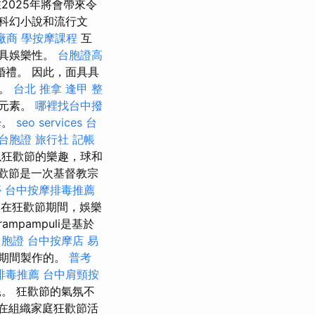
2025年將會帶來令
科幻小說和流行文
廠商
學按摩課程
互
更具娛樂性。
台胞證高
禮。 因此，面具具
來。
台北 推拿
逢甲 整
的元素。
哪裡找台中撥
降。
seo services
台
台胞證 旅行社
記帳
以狂歡節的樂趣，球和
歡節是一次基督教宗
痧
台中按摩排毒推薦
在狂歡節期間，娛樂
pampuli是基於
台胞證
台中按摩店
易
節期間製作的。
普考
排毒推薦
台中肩頸按
。 狂歡節的氣氛不
在組織家庭狂歡節活