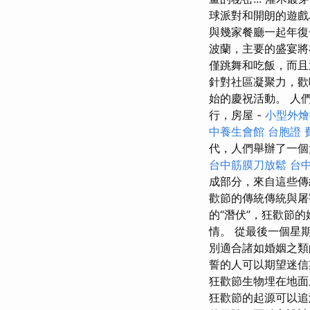
球派對和開朗的遊戲
與幾家餐廳一起年復
波蘭，主要的盛宴將
僅跳舞和吃飯，而且
針對社區凝聚力，歡
始的慶祝活動。 人
行，房屋 -
小型外燴
中養生會館
台胞證 
代，人們舉辦了一個
台中筋膜刀放鬆
台中
成部分，來自這些
歡節的傳統傳統與屠
的“潛伏”，狂歡節
情。 從最後一個星
別適合諸如婚姻之
誓的人可以期望迷
狂歡節生物埋在地面
狂歡節的起源可以追