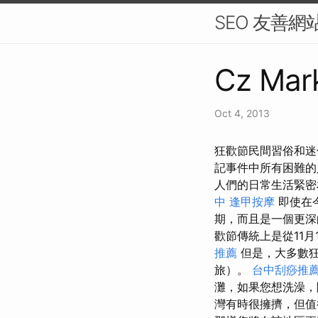
SEO 友善網
Cz Mark
Oct 4, 2013
狂歡節民間習俗和迷
記事件中所有困難
人們的日常生活緊密
中
逢甲按摩
即使在
期，而且是一個更
歡節傳統上是從11月
推薦
但是，大多數狂
旅）。
台中刮痧推
灘，如果您想洗澡
灣有時很擁擠，但