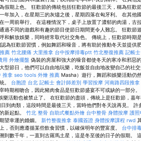
為假期上色。 狂歡節的傳統包括狂歡節的最後三天，稱為狂歡節
一年加入，在星期三的灰燼之後，星期四落在匈牙利。 在其他
在一周前舉行。 在這種情況下，桌子上放置了濃郁的肉湯，古拉
通過不同的遊戲和有趣的節目使節日期間更令人難忘。 狂歡節遊戲
呼和解放娛樂，同時經常取代社交角色。 傳統上，狂歡節時期
們認為狂歡節習慣，例如舞蹈和噪音，將有助於推動冬天並提供肥
推薦
竹北腰痛
大里推拿
台中按摩排毒ptt
竹北整復推薦
記帳士
費用
外燴擺盤
偽裝的房屋和強大的噪音都使冬天的寒冷和邪惡的
大型節日，他們可以自由地玩樂，吃飯並自由地改變自己的社
 推拿
seo tools
外燴 推薦
Masha）遊行，舞蹈和娛樂活動仍
傳統。
台胞證 台北
記帳士 會計師差別
學習按摩
河南路四段推拿
宰時期相吻合，因此豬肉食品是狂歡節盛宴不可或缺的一部分。
的娛樂活動也被禁止了。 在狂歡節的盡頭，傳統上是狂歡節，嘉
期日到肉類，這段時間是最後三天，當時他們對冬天說再見。 許
類的新起點。
竹北 整骨
自助式餐點外燴
台中整骨
身體按摩
護照
信期望幸運的婚姻。
新竹整復推拿
泰國簽證
身體按摩課程
rwd
其
上，否則應遵循某些飲食習慣，以確保明年的豐富度。
台中排
溯到數千年，一直到古羅馬土星，這是冬至後的日子的假期。 