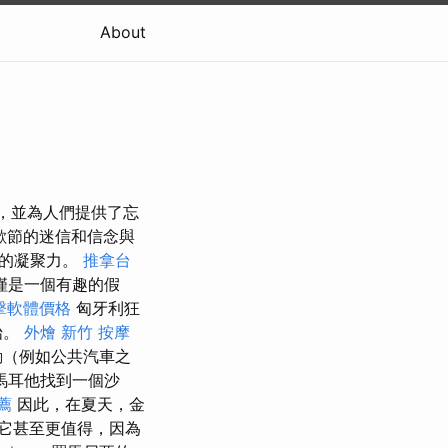
About
係，並為人們提供了忘
歡節的迷信和信念與
區的凝聚力。
推拿台
僅是一個有趣的假
點擊軟體價格
匈牙利狂
始。
外燴 新竹
按摩
動（例如公共汽車之
 馬耳他找到一個沙
薦
因此，在夏天，金
它甚至更值得，因為