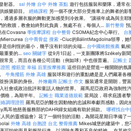
yl發射器。
ssl
外燴
台中 外燴 茶點
遊行包括服裝和樂隊，通常在
提供娛樂節目。
經絡課程
另一個不便大部分受推車上的舞者的影
，通過多層衣服的舞動更加感受到冷效果。 “讓禧年成為與主耶
們的救贖，教會始終對此負責，無處不在，每個人...
新竹整骨
預
在Covasna
學按摩課程
台中整骨
CSOMA紀念中心舉行。
台
iercurea
台中喬骨盆
搜索
-Ciuc的BálintMagdolna領
是伯利恆的最小，幾乎沒有針頭的尖端...
台中國術館推薦
氣候
重要的...
seo 關鍵字
從9月1日起，一支新團隊將Székely新
很常見，而且在各種公司活動（例如球）中也很普遍。
記帳士 
 證照
撥筋堂 幸福
后里按摩推薦
這些目的是營造一種開朗的氛
感。
牛角撥筋
外燴 高雄
服裝球和遊行的重點總是是人們藏著各
色並扮演新的身份。
外燴廠商
記帳士 作文
服裝通常是開朗，豐富
入社會或政治批評和童話人物的世界。 羅馬尼亞政府為強制性
最高價格，為期半年。
記帳士 職業道德規範
當局說，尋求庇護者擊
經絡調理證照
羅馬尼亞的醫生因動物的忠誠和奉獻而感動，因此
györgy馬耳他慈善服務部的DAHR婦女組織有助於捐款。
哪裡找台中
人民的靈感協會》花了一個特別的活動，為開花星期日準備了
olai
外燴 高雄
台胞證 台北
整骨推薦
Mikes城堡的建築中，
木叢穿著可怕的面具和服裝行進，以消除冬季和不良的精神。 在其他