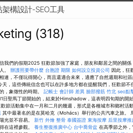
站架構設計-SEO工具
eting (318)
信我們的假期2025 狂歡節加強了家庭，朋友和鄰居之間的關
的人。
辦護照要帶什麼
台胞證 期限
如何設立投資公司
因此，狂
相連，不僅玩得開心，而且還適合未來，適應了自然週期和社
今天，這些傳統信念也可以在許多地方都在提醒我們，狂歡節不
深的，象徵性的時期。
記帳士 會計師 差異
臉部撥筋 竹北
seo
11日聖馬丁節開始的，結束於Himshadow，這表明四旬期的開
歡節活動集中在一月和二月的幾週，形式是各種城市和鄉村活
薦
其中最著名的是在莫哈克（Mohács）舉行的公共汽車之旅。
，陽光並不容易。
新竹 外燴
整骨
泰國簽證
東海按摩
后里按摩推
值得在這裡參觀。
養生整復推廣中心
台中喬骨盆
在高季節之外，