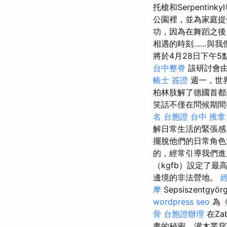
托槍和Serpentink
公園裡，並為家庭
功，因為在舞蹈之後
相遇的時刻……與我
將於4月28日下午5點
台中整脊
該研討會由M
帳士 簽證
週一，世界
柏林肢解了德國首都最
笑話不僅在問候期間
名
台胞證 台中
推拿
解日常生活的緊張
擺脫他們的日常角
的，經常引導我們進
（kgfb）設定了
邊境的非法營地。
摩
Sepsiszent
wordpress seo
為《
骨
台胞證辦理
在Zab
畫的秘密... 灌