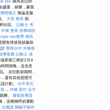
cal seo
羅馬尼亞的
是由盛宴，娛樂，蒙面
中體態矯正
無論是服
驗。
大里 整骨
因
樂和社區。
記帳士 考
。
外燴
整骨
按摩師證
oogle seo教學
南投
題變焦球或視頻服裝
設計
整骨台中
外燴推
按摩推薦
記帳士 成
燼星期三將於2月4
的時間很晚，這也意
品。 在狂歡節期間，
外，還有其他習慣可
改該計劃。
台中美式
整骨
...
外燴 新竹
台中
台跳舞。
腳底按摩證
之後，這種稱呼的運動
 台胞證
關鍵字操作