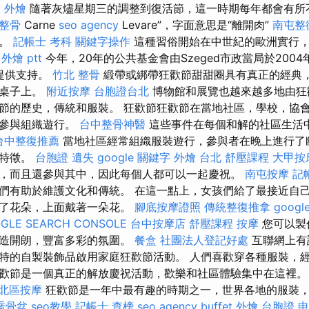
et 外燴
隨著灰燼星期三的調整到復活節，這一時期每年都會有所
 整骨
Carne
seo agency
Levare”，字面意思是“離開肉”
南屯整
頭。
記帳士 考科
關鍵字操作
這種習俗開始在中世紀的歐洲實行
外燴 ptt
今年，20年的公共基金會由Szeged市政當局於200
d提供支持。
竹北 整骨
緞帶或綁帶狂歡節甜甜圈具有真正的經典
在桌子上。
附近按摩
台胞證台北
博物館和展覽也越來越多地由狂
節的歷史，傳統和服裝。 狂歡節狂歡節在當地社區，學校，協
極參與組織遊行。
台中整骨神醫
這些事件在每個和解的社區生活
台中整復推薦
當地社區經常組織服裝遊行，參與者在晚上進行了
的特徵。
台胞證 遺失
google 關鍵字
外燴 台北
舒壓課程
大甲按
，而且還參與其中，因此每個人都可以一起慶祝。
南屯按摩
記
們有助於維護文化和傳統。 在這一點上，女孩們給了最接近自
示了花朵，上面戴著一朵花。
腳底按摩證照
傳統整復推拿
goog
GLE SEARCH CONSOLE
台中按摩店
舒壓課程
按摩
您可以製
營造開朗，豐富多彩的氛圍。
餐盒
社團法人登記好處
互聯網上有
特的自製裝飾品啟用家庭狂歡節活動。 人們喜歡穿各種服裝，
歡節是一個真正的解放慶祝活動，歡樂和社區體驗集中在這裡
北區按摩
狂歡節是一年中最有趣的時期之一，世界各地的服裝
喬骨盆
seo教學
記帳士 查榜
seo agency
buffet 外燴
台胞證 