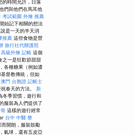
您的時間允許，日落
他們與他們在馬耳他
 考試範圍
外燴 推薦
開始記下相關的想法
來說是一天的半天消
摩推薦
這些食物是營
辦
旅行社代辦護照
。
高級外燴
記帳
這個
食之一是狂歡節甜甜
，各種糖果（例如濃
和基督教傳統，但如
澳門 台胞證
記帳士
慶祝春天的方法。
新
為冬季習慣，遊行和
的服裝為人們提供了
喬骨
這樣的遊行經常
ar
台中 中醫 整
彩而開朗，服裝鼓勵
，氣球，還有五皮亞