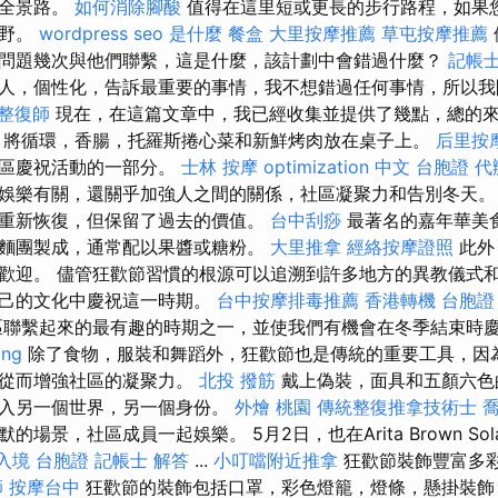
的全景路。
如何消除腳酸
值得在這里短或更長的步行路程，如果
視野。
wordpress
seo 是什麼
餐盒
大里按摩推薦
草屯按摩推薦
問題幾次與他們聯繫，這是什麼，該計劃中會錯過什麼？
記帳士
人，個性化，告訴最重要的事情，我不想錯過任何事情，所以我
整復師
現在，在這篇文章中，我已經收集並提供了幾點，總的
，將循環，香腸，托羅斯捲心菜和新鮮烤肉放在桌子上。
后里按
社區慶祝活動的一部分。
士林 按摩
optimization 中文
台胞證 代
娛樂有關，還關乎加強人之間的關係，社區凝聚力和告別冬天
重新恢復，但保留了過去的價值。
台中刮痧
最著名的嘉年華美
麵團製成，通常配以果醬或糖粉。
大里推拿
經絡按摩證照
此外
歡迎。 儘管狂歡節習慣的根源可以追溯到許多地方的異教儀式
自己的文化中慶祝這一時期。
台中按摩排毒推薦
香港轉機 台胞證
聯繫起來的最有趣的時期之一，並使我們有機會在冬季結束時
ing
除了食物，服裝和舞蹈外，狂歡節也是傳統的重要工具，因
，從而增強社區的凝聚力。
北投 撥筋
戴上偽裝，面具和五顏六色
進入另一個世界，另一個身份。
外燴 桃園
傳統整復推拿技術士
場景，社區成員一起娛樂。 5月2日，也在Arita Brown Sol
入境 台胞證
記帳士 解答
...
小叮噹附近推拿
狂歡節裝飾豐富多
師
按摩台中
狂歡節的裝飾包括口罩，彩色燈籠，燈條，懸掛裝飾