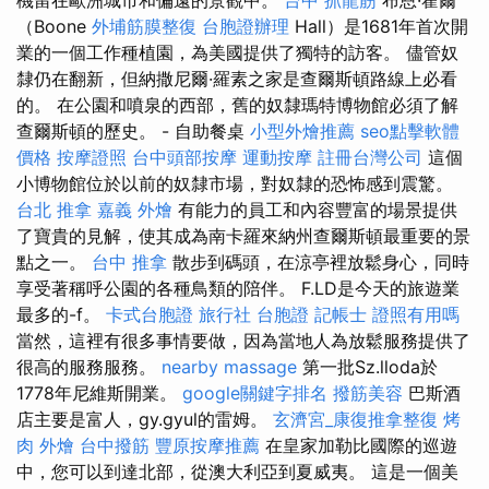
（Boone
外埔筋膜整復
台胞證辦理
Hall）是1681年首次開
業的一個工作種植園，為美國提供了獨特的訪客。 儘管奴
隸仍在翻新，但納撒尼爾·羅素之家是查爾斯頓路線上必看
的。 在公園和噴泉的西部，舊的奴隸瑪特博物館必須了解
查爾斯頓的歷史。 - 自助餐桌
小型外燴推薦
seo點擊軟體
價格
按摩證照
台中頭部按摩
運動按摩
註冊台灣公司
這個
小博物館位於以前的奴隸市場，對奴隸的恐怖感到震驚。
台北 推拿
嘉義 外燴
有能力的員工和內容豐富的場景提供
了寶貴的見解，使其成為南卡羅來納州查爾斯頓最重要的景
點之一。
台中 推拿
散步到碼頭，在涼亭裡放鬆身心，同時
享受著稱呼公園的各種鳥類的陪伴。 F.LD是今天的旅遊業
最多的-f。
卡式台胞證
旅行社 台胞證
記帳士 證照有用嗎
當然，這裡有很多事情要做，因為當地人為放鬆服務提供了
很高的服務服務。
nearby massage
第一批Sz.lloda於
1778年尼維斯開業。
google關鍵字排名
撥筋美容
巴斯酒
店主要是富人，gy.gyul的雷姆。
玄濟宮_康復推拿整復
烤
肉 外燴
台中撥筋
豐原按摩推薦
在皇家加勒比國際的巡遊
中，您可以到達北部，從澳大利亞到夏威夷。 這是一個美