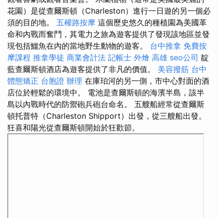
花園）是從查爾斯頓（Charleston）進行一日遊的另一個必
須的目的地。
五權路按摩
這個歷史悠久的種植園為美國革
命和內戰而奮鬥，其電力之旅為遊客提供了發現該地區並發
現包括鱷魚在內的當地野生動物的遊客。
台中推拿
免費按
摩課程
推拿學徒
商業會計法 記帳士
外燴 高雄
seo公司
靛
藍查爾斯頓酒店為遊客提供了非凡的價值。
美容撥筋
台中
體態矯正
台胞證 辦理
在庫珀河的另一側，市中心對面的酒
店位於輕鬆的環境中。 電池是查爾斯頓的海濱半島，該半
島以內戰時代的防禦砲兵砲台命名。 五艘船經常從查爾斯
頓托普特（Charleston Shipport）出發，從三艘船出發。
狂喜和陽光從查爾斯頓開始於狂歡節。