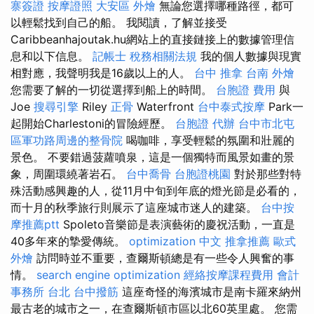
寨簽證
按摩證照
大安區 外燴
無論您選擇哪種路徑，都可
以輕鬆找到自己的船。 我閱讀，了解並接受
Caribbeanhajoutak.hu網站上的直接鏈接上的數據管理信
息和以下信息。
記帳士 稅務相關法規
我的個人數據與現實
相對應，我聲明我是16歲以上的人。
台中 推拿
台南 外燴
您需要了解的一切從選擇到船上的時間。
台胞證 費用
與
Joe
搜尋引擎
Riley
正骨
Waterfront
台中泰式按摩
Park一
起開始Charlestoni的冒險經歷。
台胞證 代辦
台中市北屯
區軍功路周邊的整骨院
喝咖啡，享受輕鬆的氛圍和壯麗的
景色。 不要錯過菠蘿噴泉，這是一個獨特而風景如畫的景
象，周圍環繞著岩石。
台中喬骨
台胞證桃園
對於那些對特
殊活動感興趣的人，從11月中旬到年底的燈光節是必看的，
而十月的秋季旅行則展示了這座城市迷人的建築。
台中按
摩推薦ptt
Spoleto音樂節是表演藝術的慶祝活動，一直是
40多年來的摯愛傳統。
optimization 中文
推拿推薦
歐式
外燴
訪問時並不重要，查爾斯頓總是有一些令人興奮的事
情。
search engine optimization
經絡按摩課程費用
會計
事務所 台北
台中撥筋
這座奇怪的海濱城市是南卡羅來納州
最古老的城市之一，在查爾斯頓市區以北60英里處。 您需