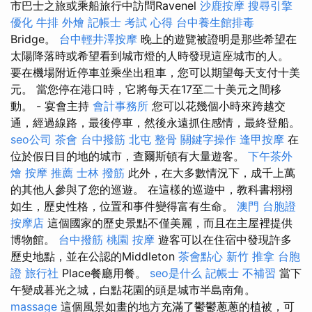
市巴士之旅或乘船旅行中訪問Ravenel
沙鹿按摩
搜尋引擎
優化
牛排 外燴
記帳士 考試 心得
台中養生館排毒
Bridge。
台中輕井澤按摩
晚上的遊覽被證明是那些希望在
太陽降落時或希望看到城市燈的人時發現這座城市的人。
要在機場附近停車並乘坐出租車，您可以期望每天支付十美
元。 當您停在港口時，它將每天在17至二十美元之間移
動。 - 宴會主持
會計事務所
您可以花幾個小時來跨越交
通，經過線路，最後停車，然後永遠抓住感情，最終登船。
seo公司
茶會
台中撥筋
北屯 整骨
關鍵字操作
逢甲按摩
在
位於假日目的地的城市，查爾斯頓有大量遊客。
下午茶外
燴
按摩 推薦
士林 撥筋
此外，在大多數情況下，成千上萬
的其他人參與了您的巡遊。 在這樣的巡遊中，教科書栩栩
如生，歷史性格，位置和事件變得富有生命。
澳門 台胞證
按摩店
這個國家的歷史景點不僅美麗，而且在主屋裡提供
博物館。
台中撥筋
桃園 按摩
遊客可以在住宿中發現許多
歷史地點，並在公認的Middleton
茶會點心
新竹 推拿
台胞
證 旅行社
Place餐廳用餐。
seo是什么
記帳士 不補習
當下
午變成暮光之城，白點花園的頭是城市半島南角。
massage
這個風景如畫的地方充滿了鬱鬱蔥蔥的植被，可