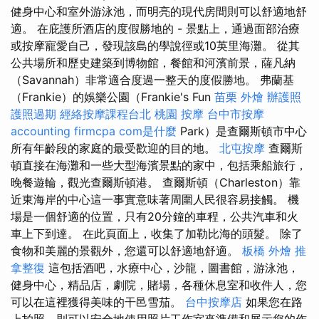
健身中心和室外游泳池，而明亮的現代房間則可以舒適地舒
適。 在庇護所酒店的度假勝地的 - 景點上，通過面部治療
或按摩寵愛自己，發現該島的學說徑或10英里海灘。 從其
公共場所和歷史建築到博物館，餐館和河濱前景，薩凡納
（Savannah）非常適合度過一整天的度假勝地。 弗蘭基
（Frankie）的娛樂公園（Frankie's Fun
苗栗 外燴
辦護照
護照過期
經絡按摩課程台北
桃園 按摩
台中市按摩
accounting firmcpa
com是什麼
Park）是查爾斯頓市中心
所有年齡段的家庭的最受歡迎的目的地。
北屯按摩
查爾斯
頓直接在海灘和一些大型海濱景點的家中，包括乘船旅行，
晚餐遊輪，觀光查爾斯頓港。 查爾斯頓（Charleston）靠
近東海岸的中心這一事實意味著周圍人民很容易接觸。 機
場是一個舒適的位置，只有20分鐘的車程，公共汽車和火
車上下到達。 在此頁面上，收集了加勒比海的頭髮。 除了
食物和美麗的景觀外，您還可以舒適地舒適。
板橋 外燴
推
拿整復
這包括酒吧，水療中心，沙龍，圖書館，游泳池，
健身中心，精品店，劇院，賭場，各種休息室和收件人，您
可以在這裡獲得美味的干邑雪茄。
台中按摩店
如果您在路
上拍照，則可以安全地使用照片工作室來準備和展示您的作