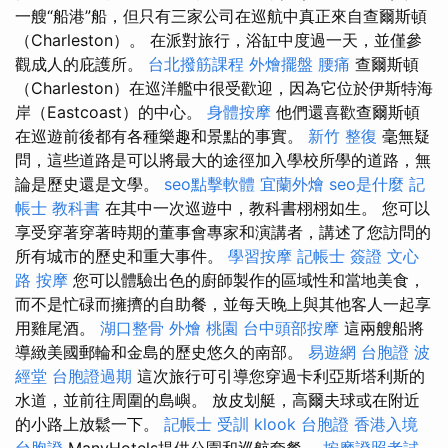
一艘“船港”船，但只有三家公司在巡航中真正來自查爾斯頓
（Charleston）。 在派對旅行，浴缸中度過一天，並僅參
觀成人的庇護所。
台北撥筋課程
外燴擺盤
腰痛
查爾斯頓
（Charleston）在巡洋艦中很受歡迎，因為它位於伊斯特海
岸（Eastcoast）的中心。
身體按摩
他們還喜歡查爾斯頓
在巡遊前後都有各種樂趣和景點的事實。
新竹 整復
毫無疑
問，這些道路是可以將最大的途徑加入學校所學的道路，無
論是歷史還是文學。
seo點擊軟體
宜蘭外燴
seo是什麼
記
帳士 教科書
在其中一次巡遊中，教科書栩栩如生。 您可以
享受穿著穿著時期的董事會專家和演講者，講述了您訪問的
所有城市的歷史和重大事件。
學習按摩
記帳士 簽證
文心
路 按摩
您可以體驗出色的廚師製作的區域性和當地美食，
而不是忙碌而擁擠的自助餐，並每天晚上與其他客人一起享
用雞尾酒。
湖口整骨
外燴 桃園
台中頭部按摩
這兩艘船將
導緻美國郵輪和金島的歷史悠久的南部。
易遊網 台胞證
波
經堂
台胞證過期
這次旅行可引導您穿過卡利亞斯塔利斯的
水道，並前往周圍的島嶼。 放皮划艇，高爾夫球或在附近
的小路上放鬆一下。
記帳士 受訓
klook 台胞證
香港入境
台胞證
ManyHotels提供公園和巡航套餐。
按摩證照考試