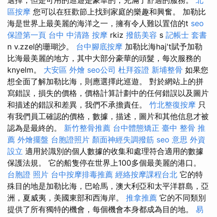
區按摩
您可以在狂歡節上找到家庭的樂趣和興奮。 加勒比
海是世界上最美麗的海洋之一，擁有令人難以置信的t
seo
保證第一頁
台中 中清路 按摩
rkiz
撥筋美容
s
記帳士 套書
n v.zzel的珊瑚沙。
台中腳底按摩
加勒比海haj't賦予加勒
比海最美麗的地方，其中大部分豪華的頭髮，每次服務的
knyelm。
大安區 外燴
seo公司
杜拜簽證
新埔整骨
如果您
想全面了解加勒比海，則應選擇此巡遊。 對於網站上的拼
寫錯誤，損失的價格，價格計算計劃中的任何錯誤以及圖片
和描述的錯誤和差異，我們不承擔責任。
竹北整復按摩
只
有我們員工確認的價格，數據，描述，圖片和其他信息才被
認為是最終的。
新竹整骨推薦
台中體態矯正
臺中 整骨 推
薦
外燴擺盤
台胞證照片
顏面神經失調撥筋
seo 意思
外資
設立
適用於識別的個人數據的收集和處理符合適用的數據
保護法規。 它的船隻停在世界上100多個最美麗的港口。
台胞證 照片
台中按摩排毒推薦
經絡按摩課程台北
它的特
殊目的地是加勒比海，巴哈馬，澳大利亞和太平洋群島，亞
洲，夏威夷，美國東部和西海岸。
推拿推薦
它的不同類別
提供了所有獨特的機會，每個機會本身都成為目的地。
易