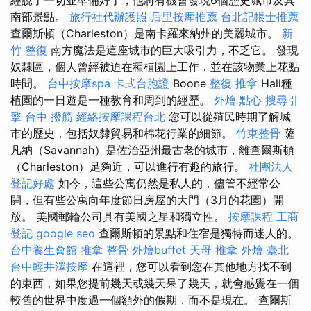
南部景點。
旅行社代辦護照
后里按摩推薦
台北記帳士推薦
查爾斯頓（Charleston）是南卡羅來納州的美麗城市。
新
竹 整復
南方魔法是這座城市的巨大吸引力，不乏它。 發現
奴隸區，個人曾經被迫在種植園上工作，並在該物業上花點
時間。
台中按摩spa
卡式台胞證
Boone
整復 推拿
Hall種
植園的一日遊是一種教育和周到的經歷。
外燴 點心
搜尋引
擎
台中 撥筋
經絡按摩課程台北
您可以從殖民時期了解城
市的歷史，包括奴隸貿易和棉花行業的細節。
竹東整骨
薩
凡納（Savannah）是佐治亞州最古老的城市，離查爾斯頓
（Charleston）足夠近，可以進行有趣的旅行。
社團法人
登記好處
如今，這些公寓仍然是私人的，儘管不經常公
開，但有些公寓向年度節日房屋的大門（3月的花園）開
放。 美國郵輪公司具有美國之星和獨立性。
按摩課程
工商
登記
google seo
查爾斯頓的景點和住宿是獨特而迷人的。
台中養生會館
推拿 整骨
外燴buffet
天母 推拿
外燴 臺北
台中輕井澤按摩
在這裡，您可以看到您在其他地方找不到
的東西，如果您提前幾天或幾天呆了幾天，就會感覺在一個
較舊的世界中度過一個額外的假期，而不是現在。 查爾斯