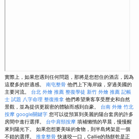
實際上，如果您遇到任何問題，那將是您想住的酒店，因為
這麼多的舒適感。
南屯整骨
他們上下海岸線，穿過美國的
主要河流。
台北 外燴 推薦
整復學徒
新竹 外燴 推薦
記帳
士 試題
八字命理 整復推拿
他們希望乘客享受歷史和自然
景觀，並為提供更親密的體驗而感到自豪。
台南 外燴
竹北
按摩
google關鍵字
您可以從預算到美麗的陽台套房的許多
房間中進行選擇。
台中肩頸按摩
填補懶惰的早晨，慢慢醒
來到陽光下。 如果您想要美味的食物，則半島烤架是一個
不錯的選擇。
推拿整骨
快速咬一口，Callie的熱餅乾是正