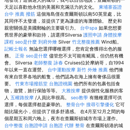
天足以喜歡他永恆的美麗和充滿活力的文化。
柬埔寨簽證
台中 推薦 撥筋
這個海島僅在查爾斯頓以南50英里處，比
其同伴不太發達，並提供了更為謙虛的海灘體驗。 歷史和
親密關係是美國郵輪的主要吸引力。
台中spa
如果您想要
舊世界的豪華和款待，請選擇Silversa
護照申請
身體按摩
課程
seo是什麼
到府外燴
Silver
竹北整復推薦
Wind船。
記帳士報名
無論您選擇哪種選擇，您肯定會獲得出色的服
務。
正骨
seo是什麼
儘管您不太可能有颶風，但仍然有機
會。 Silversa
老師整復 詠春
Cruises位於摩納哥，自1994
年以來一直在運營。
台中運動按摩
新竹 外燴 推薦
他們擁
有來自世界各地的船隻，他們認為在海上擁有奢侈品很重
要。
竹東市場撥筋堂
台胞證桃園
他們所有的包裹包括食
物，遊覽，旅行保險等等。
大雅按摩
提供個性化服務的客
人
五權路按摩
/人員比率很高。
seo教學
有幾種選擇可供
選擇，每個選擇都是豪華的。
整骨台中
搜尋引擎優化
它可
能比陽光小，但提供了很多舒適感。 在4月至12月之間的每
個星期五和周六晚上，夜市在查爾斯頓城市市場上運作。
台中整復
台胞證申請
台胞證 代辦
整骨
在查爾斯頓港的城