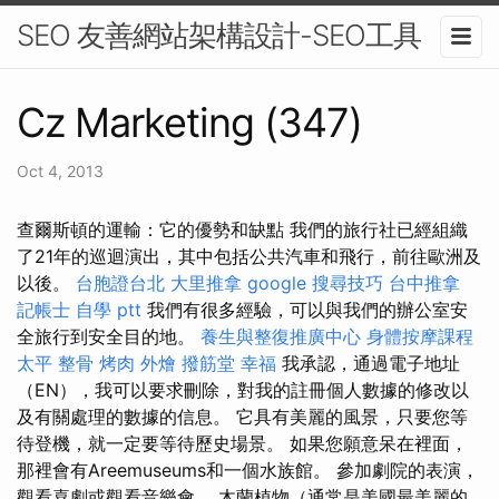
SEO 友善網站架構設計-SEO工具
Cz Marketing (347)
Oct 4, 2013
查爾斯頓的運輸：它的優勢和缺點 我們的旅行社已經組織
了21年的巡迴演出，其中包括公共汽車和飛行，前往歐洲及
以後。
台胞證台北
大里推拿
google 搜尋技巧
台中推拿
記帳士 自學 ptt
我們有很多經驗，可以與我們的辦公室安
全旅行到安全目的地。
養生與整復推廣中心
身體按摩課程
太平 整骨
烤肉 外燴
撥筋堂 幸福
我承認，通過電子地址
（EN），我可以要求刪除，對我的註冊個人數據的修改以
及有關處理的數據的信息。 它具有美麗的風景，只要您等
待登機，就一定要等待歷史場景。 如果您願意呆在裡面，
那裡會有Areemuseums和一個水族館。 參加劇院的表演，
觀看喜劇或觀看音樂會。 木蘭植物（通常是美國最美麗的