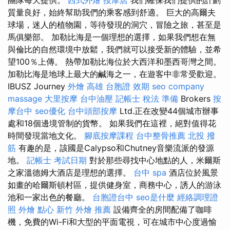
質量良好，始終幫助我們的乘客感到舒適。 巨大的高爾夫
球場，迷人的植物園，等待發現的洞穴，冒險之旅，甚至是
馬俱樂部。 加勒比海是一個理想的選擇，如果我們想在無
與倫比的自然環境中放鬆，我們就可以接受新的體驗，並希
望100％上傳。 熱帶加勒比海位於大西洋和墨西哥灣之間。
加勒比海是地球上最大的鹹海之一，在遊客中非常受歡迎。
IBUSZ Journey
外燴 高雄
台胞證 效期
seo company
massage
大里按摩
台中油壓
記帳士 稅法 準備
Brokers
按
摩台中
seo優化
台中頭部按摩
Ltd.正在改變44個城市辦事
處和18個邊境管制的貨幣。 如果我們在這裡，絕對值得花
時間發現當地文化。
腳底按摩課程
台中整骨推薦
北投 撥
筋
有趣的是，該國是Calypso和Chutney音樂流派的發源
地。
記帳士 考試日期
對於那些尋找中心地點的人，米爾斯
之家溫德姆大酒店是理想的選擇。
台中 spa
酒店位於風景
如畫的哈爾斯頓村區，提供健身室，商務中心，誘人的游泳
池和一家出色的餐廳。
台胞證台中
seo是什麼
經絡調理證
照
外燴 點心
新竹 外燴 推薦
設備齊全的房間配備了咖啡
機，免費的Wi-Fi和大型的平面電視，可在城市中心度過愉