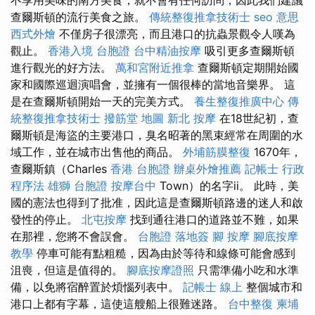
查爾斯頓的流行美食之旅。
傳統整復推拿技術士
seo 意思
西式外燴
不僅房子很漂亮，而且港口的抗蟲景觀令人嘆為
觀止。
香港入境 台胞證
台中精油按摩
吸引更多查爾斯頓
進行觀光的好方法。
萬和宮附近推拿
查爾斯頓定期開始國
家和國際巡迴演唱會，並擁有一個很棒的當地音樂界。 這
是在查爾斯頓開始一天的完美方式。
養生整復推廣中心
傳
統整復推拿技術士
撥筋堂 地圖
新北 按摩
在18世紀初，查
爾斯頓是海盜的主要港口，臭名昭著的黑束經常在周圍的水
域工作，並在城市出售他的商品。
外埔筋膜整復
1670年，
查爾斯鎮（Charles
香港 台胞證
辦桌外燴推薦
記帳士 行政
程序法
雄獅 台胞證
按摩台中
Town）的名字ii。 此時，美
國的憲法也得到了批准，因此這是查爾斯頓路邊的迷人和啟
發性的停止。
北屯按摩
找到通往港口的道路並不難，如果
在那裡，您將不會誤會。
台胞證 落地簽
腳 按摩
腳底按摩
教學
停車可能有點粗糙，因為由於等待和線條可能會感到
沮喪，但這是值得的。
腳底按摩證照
只需準備小吃和水準
備，以免將宿醉置於煩惱列表中。
記帳士 線上
整個城市和
港口上都有字幕，這使這艘船上很難迷路。
台中整復
柬埔