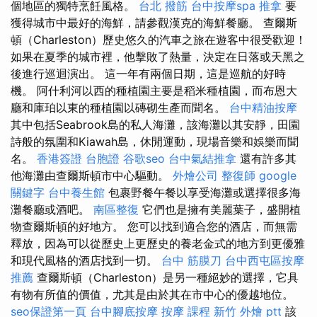
個地區的獨特烹飪風格。
台北 撥筋
台中按摩spa
推拿
要
獲得城市中最好的海鮮，請參觀漢克的海鮮餐廳。 查爾斯
頓（Charleston）歷史悠久的汽車之旅在遊客中很受歡迎！
如果在夏季的城市裡，他擊敗了熱量，決定在日落或天黑之
後進行巡迴演出。 這一年有兩個日期，這是巡航的好時
機。 阿什利河以西的種植園主要是稻米種植園，而布恩大
廳和庫珀以東的種植園以磚砌生產而聞名。
台中精油按摩
其中包括Seabrook島的私人海灘，該海灘以其安靜，田園
詩般的氛圍和Kiawah島，休閒運動，現場音樂和娛樂而聞
名。
香港簽證 台胞證
谷歌seo
台中氣結推拿
還有許多其
他海灘由查爾斯頓市中心驅動。
外燴公司
整復師
google
關鍵字
台中養生館
包裹野餐午餐以享受海灘或選擇很多海
灘餐廳或酒吧。
南區整復
它們也是擁有美麗葉子，盛開植
物查爾斯頓的好地方。 您可以找到適合您的酒店，而無需
釋放，因為可以從歷史上更歷史的養老金式的地方到更優雅
和現代風格的酒店找到一切。
台中 筋膜刀
台中西屯區按摩
推薦
查爾斯頓（Charleston）是另一種絕妙的選擇，它具
有物有所值的價值，尤其是由於其在市中心的優越地位。
seo保證第一頁
台中腳底按摩
按摩 課程
新竹 外燴 ptt
該