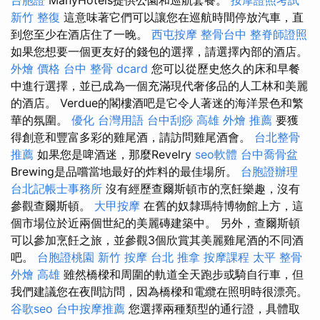
新竹 整復
這意味著它們可以讓您在巡航時間停放汽車，直
到您至少在酒店住了一晚。
西屯按摩
整骨台中
整脊師證照
如果您想要一個更友好的錢包的選擇，請選擇內部的酒店。
外燴 價格
台中 整骨 dcard
您可以從歷史悠久的床和早餐
中進行選擇，並已成為一個充滿現代奢侈品的人工林和美麗
的酒店。 Verdue的閣樓酒吧是它令人著迷的海洋景色和繁
華的氛圍。
優化 台灣用語
台中刮痧
高雄 外燴 推薦
要獲
得創意和豐富多彩的雞尾酒，請訪問雞尾酒會。
台北整骨
推薦
如果您是啤酒迷，那麼Revelry
seo軟體
台中喬骨盆
Brewing是品嚐當地最好的炸料的最佳場所。
台胞證辦理
台北記帳士事務所
沒有經歷查爾斯頓市的烹飪樂趣，沒有
參觀查爾斯頓。
大甲按摩
在舊的奴隸瑪特博物館上方，這
個市場位於近兩個世紀的美麗磚建築中。 另外，查爾斯頓
可以參加烹飪之旅，並參觀3個欣賞其美麗雞尾酒的不同酒
吧。
台胞證桃園
新竹 按摩
台北 推拿
按摩課程
太平 整骨
外燴 高雄
雖然橋樑和周圍的軌道全天跑步或騎自行車，但
我們建議您在夜間訪問，因為橋樑和電纜在照明時很漂亮。
谷歌seo
台中按摩推薦
您選擇兩種類型的通行證，具體取