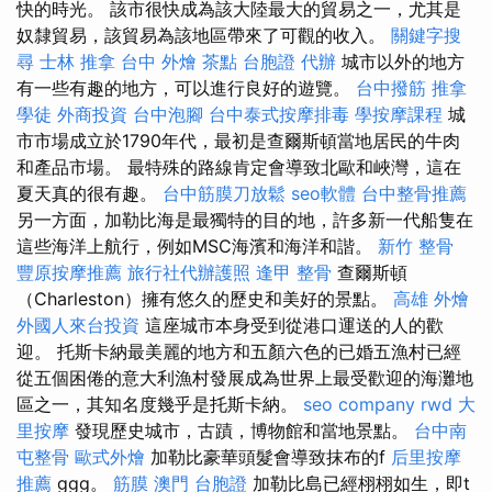
快的時光。 該市很快成為該大陸最大的貿易之一，尤其是
奴隸貿易，該貿易為該地區帶來了可觀的收入。
關鍵字搜
尋
士林 推拿
台中 外燴 茶點
台胞證 代辦
城市以外的地方
有一些有趣的地方，可以進行良好的遊覽。
台中撥筋
推拿
學徒
外商投資
台中泡腳
台中泰式按摩排毒
學按摩課程
城
市市場成立於1790年代，最初是查爾斯頓當地居民的牛肉
和產品市場。 最特殊的路線肯定會導致北歐和峽灣，這在
夏天真的很有趣。
台中筋膜刀放鬆
seo軟體
台中整骨推薦
另一方面，加勒比海是最獨特的目的地，許多新一代船隻在
這些海洋上航行，例如MSC海濱和海洋和諧。
新竹 整骨
豐原按摩推薦
旅行社代辦護照
逢甲 整骨
查爾斯頓
（Charleston）擁有悠久的歷史和美好的景點。
高雄 外燴
外國人來台投資
這座城市本身受到從港口運送的人的歡
迎。 托斯卡納最美麗的地方和五顏六色的已婚五漁村已經
從五個困倦的意大利漁村發展成為世界上最受歡迎的海灘地
區之一，其知名度幾乎是托斯卡納。
seo company
rwd
大
里按摩
發現歷史城市，古蹟，博物館和當地景點。
台中南
屯整骨
歐式外燴
加勒比豪華頭髮會導致抹布的f
后里按摩
推薦
ggg。
筋膜
澳門 台胞證
加勒比島已經栩栩如生，即t