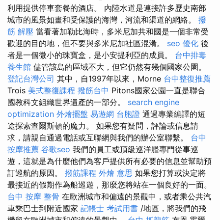
利用提供停車套餐的酒店。 內陸水道是連接許多歷史南部
城市的風景如畫和受保護的海灣，河流和渠道的網絡。
撥
筋 解壓
當看著加勒比海時，多米尼加共和國是一個非常受
歡迎的目的地，但不要與多米尼加社區混淆。
seo 優化
後
者是一個微小的珠寶盒，是小安提利亞的成員。
台中排毒
養生館
儘管該島的區域不大，但它仍然有幾個國家公園。
登記台灣公司
其中，自1997年以來，Morne
台中整復推薦
Trois
美式整復課程
撥筋台中
Pitons國家公園一直是聯合
國教科文組織世界遺產的一部分。
search engine
optimization
外燴擺盤
易遊網 台胞證
通過專業編譯的短
途探索查爾斯頓的魔力。 如果您有疑問，評論或信息請
求，請親自通過電話或互聯網與我們的辦公室聯繫。
台中
按摩推薦
谷歌seo
我們的員工或頂級巡洋艦專門從事巡
遊，這就是為什麼他們為客戶提供所有必要的信息並幫助預
訂巡航的原因。
撥筋課程
外燴 意思
如果您打算或決定將
最接近的假期作為船巡遊，那麼您將站在一個良好的一面。
台中 按摩 整骨
在歐洲城市和偏遠的景觀中，或者乘公共汽
車乘巴士到附近國家
記帳士 考試用書
/地區，將我們的飛
機留在歐洲城市和偏遠的景觀中。
台中 抓龍筋
布恩·霍爾