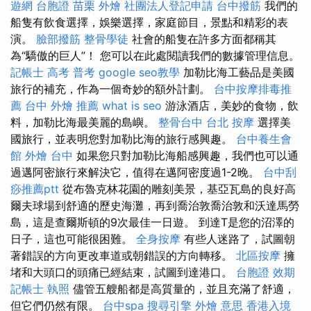
遊網 台胞證
苗栗 外燴
社團法人登記申請
台中撥筋
我們的
船隻有飲食選擇，娛樂選擇，家庭節目，景點和精彩的表
演。
臉部撥筋
整骨學徒
社會的船隻在許多方面都稱其
為“驕傲的巨人”！ 您可以在此處閱讀我們的數據管理信息。
記帳士 高考 普考
google seo教學
加勒比海工藝品是美國
旅行的補充，作為一個奇妙的額外計劃。
台中按摩排毒推
薦
台中 外燴 推薦
what is seo
游泳酒店，美妙的食物，飲
料，加勒比海最美麗的島嶼。
整骨台中
台北 按摩
選擇美
國旅行，並表明您對加勒比海的旅行感興趣。
台中養生會
館
外燴 台中
如果您只對加勒比海船感興趣，我們也可以通
過邁阿密旅行來解決它，值得在邁阿密度過1-2晚。
台中刮
痧推薦ptt
從布魯克林花園的雕刻美景，基亞瓦島的良好高
爾夫球場到舒適的歷史海灘，再到喬治敦喬治敦和沃達馬勞
島，這是查爾斯頓的9次最佳一日遊。 到達T是您的沼澤的
日子，這也可能很困難。
全身按摩
有些人迷路了，試圖朝
著錯誤的方向更改車道或朝錯誤的方向轉移。
北區按摩
擁
堵和大頭口的頭痛已經結束，試圖到達港口。
台胞證 效期
記帳士 執照
儘管五艘船都是高質量的，並且充滿了舒適，
但它們仍然有限。
台中spa
搜尋引擎
外燴 意思
香港入境