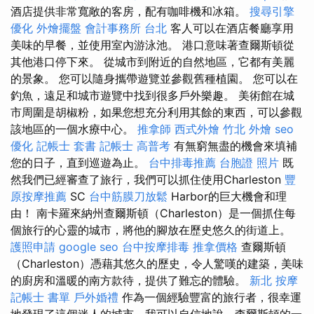
酒店提供非常寬敞的客房，配有咖啡機和冰箱。
搜尋引擎
優化
外燴擺盤
會計事務所 台北
客人可以在酒店餐廳享用
美味的早餐，並使用室內游泳池。 港口意味著查爾斯頓從
其他港口停下來。 從城市到附近的自然地區，它都有美麗
的景象。 您可以隨身攜帶遊覽並參觀舊種植園。 您可以在
釣魚，遠足和城市遊覽中找到很多戶外樂趣。 美術館在城
市周圍是胡椒粉，如果您想充分利用其餘的東西，可以參觀
該地區的一個水療中心。
推拿師
西式外燴
竹北 外燴
seo
優化
記帳士 套書
記帳士 高普考
有無窮無盡的機會來填補
您的日子，直到巡遊為止。
台中排毒推薦
台胞證 照片
既
然我們已經審查了旅行，我們可以抓住使用Charleston
豐
原按摩推薦
SC
台中筋膜刀放鬆
Harbor的巨大機會和理
由！ 南卡羅來納州查爾斯頓（Charleston）是一個抓住每
個旅行的心靈的城市，將他的腳放在歷史悠久的街道上。
護照申請
google seo
台中按摩排毒
推拿價格
查爾斯頓
（Charleston）憑藉其悠久的歷史，令人驚嘆的建築，美味
的廚房和溫暖的南方款待，提供了難忘的體驗。
新北 按摩
記帳士 書單
戶外婚禮
作為一個經驗豐富的旅行者，很幸運
地發現了這個迷人的城市，我可以自信地說，查爾斯頓的一