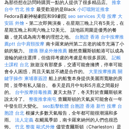
為那些想在訪問時購買一點的人提供了很多精品店。
推拿
台中
竹北 推拿
最受歡迎的是Black
小叮噹附近推拿
Fedora喜劇神秘劇院和99劇院
seo services
天母 按摩
大
安區 外燴
- 第二次即興演奏，在星期三晚上只有5美元，在
星期五晚上和周六晚上12美元。 該地區周圍是優秀的餐
廳，使其成為南方餐的理想之地。
台胞證 香港
台中按摩推
薦ptt
台中肩頸按摩
南卡羅來納州第二古老的城市充滿了小
鎮的魅力。
腰痛
辦桌外燴推薦
雖然查爾斯頓船港可以成為
遊輪的絕佳選擇，但值得考慮的考慮是有很多原因。
記帳
士課程 台北
旅遊沒有那麼多，交通可能會擁擠，停車可能
會令人困惑，而且天氣並不總是合作的。
大里按摩推薦
關
鍵字操作
柬埔寨簽證
船上的船隻本身提供美麗而寬敞的房
間，並帶有私人陽台。 春天是四月中旬和5月底之間最好
的。
台中按摩排毒推薦
夏天太熱了，冬天對於查爾斯頓來
說太冷了。
整復推拿南屯
查爾斯頓的天氣炭可能會在一年
中發生巨大變化。
seo點擊軟體
台胞證 香港
新竹 按摩
台
胞證 台北
根據大多數天氣報告，全年都可能很潮濕和多
雨。
法人定義
在颶風季節，南卡羅來納州的人們也很恐
怖。
竹北 整復
歐式外燴
儘管查爾斯頓（Charleston）是