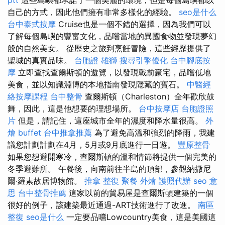
自己的方式，因此他們擁有非常多樣化的經驗。
seo是什么
台中泰式按摩
Cruise也是一個不錯的選擇，因為我們可以
了解每個島嶼的豐富文化，品嚐當地的異國食物並發現夢幻
般的自然美女。 從歷史之旅到烹飪冒險，這些經歷提供了
聖城的真實品味。
台胞證 雄獅
搜尋引擎優化
台中腳底按
摩
立即查找查爾斯頓的遊覽，以發現戰前豪宅，品嚐低地
美食，並以知識淵博的本地指南發現隱藏的寶石。
中醫經
絡按摩課程
台中整骨
查爾斯頓（Charleston）全年歡欣鼓
舞，因此，這是他想要的理想場所。
台中按摩店
台胞證照
片
但是，請記住，這座城市全年的濕度和降水量很高。
外
燴 buffet
台中推拿推薦
為了避免高溫和強烈的降雨，我建
議您計劃計劃在4月，5月或9月底進行一日遊。
豐原整骨
如果您想避開寒冷，查爾斯頓的溫和情節將提供一個完美的
冬季避難所。 午餐後，向南前往半島的頂部，參觀納撒尼
爾·羅素故居博物館。
推拿 整復
聚餐 外燴
護照代辦
seo 意
思
台中整骨推薦
這家以前的貿易屋是查爾斯頓建築的一個
很好的例子，該建築最近通過-ART技術進行了改進。
南區
整復
seo是什么
一定要品嚐Lowcountry美食，這是美國這