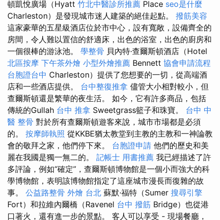
頓凱悅廣場（Hyatt
竹北中醫診所推薦
Place
seo是什麼
Charleston）是發現城市迷人建築的絕佳起點。
撥筋美容
這家豪華的五星級酒店位於市中心，設有寬敞，設備齊全的
房間，令人難以置信的舒適床，出色的浴室，出色的廚房和
一個很棒的游泳池。
學整骨
貝內特·查爾斯頓酒店（Hotel
北區按摩
下午茶外燴
小型外燴推薦
Bennett
協會申請流程
台胞證台中
Charleston）提供了您想要的一切，從高端酒
店和一些酒店提供。
台中整復推拿
儘管大小相對較小，但
查爾斯頓還是繁華的夜生活。 如今，它有許多商品，包括
傳統的Gullah
台中 推拿
Sweetgrass籃子和珠寶。
台中 中
醫 整骨
對於所有查爾斯頓遊客來說，城市市場都是必須
的。
按摩師執照
從KKBE猶太教堂到主教的主教和一神論教
會的敬拜之家，他們停下來。
台胞證申請
他們的歷史和美
麗在我國是獨一無二的。
記帳士 用書推薦
我已經描述了許
多評論，例如“確定”，查爾斯頓博物館是一個小而強大的科
學博物館，表明該博物館指定了這座城市漫長而復雜的故
事。
公益路整骨
外燴 台北
蘇默·福特（Sumer
搜尋引擎
Fort）和拉維內爾橋（Ravenel
台中 撥筋
Bridge）也從港
口著火，還有進一步的景點。 客人可以享受 - 現場餐廳，