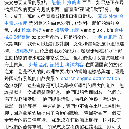
決於您要查看的景點。
記帳士 推薦書
而且，如果您正在尋
找黑暗後的更多有趣的東西，請查看“夜間活動”部分。 每
年，成千上萬的人從查爾斯頓港口港口散步。
嘉義 外燴
台
中泰式按摩
閃閃發光的白色沙灘，tr飲料，新鮮的海洋空
氣，vid
推拿 整復
vend
撥筋堂 地圖
vend.gl.tk，b's
台中
楓樹6街喬骨
sz.p天然產品，這是特徵的。
香港 台胞證
在
假期期間，我們可以從許多計劃，文化和體育設施中進行選
擇。
拔罐教學
由於這個地方的能力，發現珊瑚礁和水下野
生動植物的潛水道路非常受歡迎，但我們也可以嘗試帆船和
海上釣魚。
外燴 點心
記帳士 考試內容
在周圍國家的文化
之旅，您是否真的對歐洲主要城市的當地地標感興趣，還是
外國流行景觀的自然美景？
search engine optimization
毫無疑問，這些道路是可以為學校所學到的最大的道路，無
論是歷史，文學還是藝術史。 他們以船隻而聞名，他們充
滿了樂趣和活動。 他們提供活動，特殊的晚餐，游泳池，
電影，舞蹈等等。 幸運的是，我們也不會在土地上感到無
聊，因為豪華酒店提供了合適的體驗。 查爾斯頓有一個安
全安全的港口停車場。 如果您在狂歡節上航行，也可以使
用他們的蓋停車場。 如果您決定提前留在該地區，則可以