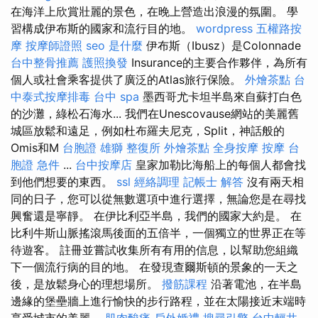
在海洋上欣賞壯麗的景色，在晚上營造出浪漫的氛圍。 學
習構成伊布斯的國家和流行目的地。
wordpress
五權路按
摩
按摩師證照
seo 是什麼
伊布斯（Ibusz）是Colonnade
台中整骨推薦
護照換發
Insurance的主要合作夥伴，為所有
個人或社會乘客提供了廣泛的Atlas旅行保險。
外燴茶點
台
中泰式按摩排毒
台中 spa
墨西哥尤卡坦半島來自蘇打白色
的沙灘，綠松石海水... 我們在Unescovause網站的美麗舊
城區放鬆和遠足，例如杜布羅夫尼克，Split，神話般的
Omis和M
台胞證 雄獅
整復所
外燴茶點
全身按摩
按摩
台
胞證 急件
...
台中按摩店
皇家加勒比海船上的每個人都會找
到他們想要的東西。
ssl
經絡調理
記帳士 解答
沒有兩天相
同的日子，您可以從無數選項中進行選擇，無論您是在尋找
興奮還是寧靜。 在伊比利亞半島，我們的國家大約是。 在
比利牛斯山脈搖滾馬後面的五倍半，一個獨立的世界正在等
待遊客。 註冊並嘗試收集所有有用的信息，以幫助您組織
下一個流行病的目的地。 在發現查爾斯頓的景象的一天之
後，是放鬆身心的理想場所。
撥筋課程
沿著電池，在半島
邊緣的堡壘牆上進行愉快的步行路程，並在太陽接近末端時
享受城市的美麗。
肌肉酸痛
戶外婚禮
搜尋引擎
台中輕井