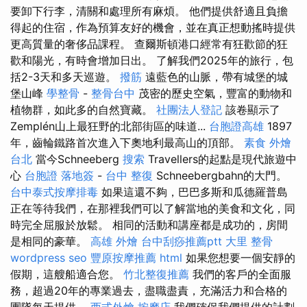
要卸下行李，清關和處理所有麻煩。 他們提供舒適且負擔
得起的住宿，作為預算友好的機會，並在真正想動搖時提供
更高質量的奢侈品課程。 查爾斯頓港口經常有狂歡節的狂
歡和陽光，有時會增加日出。 了解我們2025年的旅行，包
括2-3天和多天巡遊。
撥筋
遠藍色的山脈，帶有城堡的城
堡山峰
學整骨
-
整骨台中
茂密的歷史空氣，豐富的動物和
植物群，如此多的自然寶藏。
社團法人登記
該卷顯示了
Zemplén山上最狂野的北部街區的味道...
台胞證高雄
1897
年，齒輪鐵路首次進入下奧地利最高山的頂部。
素食 外燴
台北
當今Schneeberg
搜索
Travellers的起點是現代旅遊中
心
台胞證 落地簽
-
台中 整復
Schneebergbahn的大門。
台中泰式按摩排毒
如果這還不夠，巴巴多斯和瓜德羅普島
正在等待我們，在那裡我們可以了解當地的美食和文化，同
時完全屈服於放鬆。 相同的活動和講座都是成功的，房間
是相同的豪華。
高雄 外燴
台中刮痧推薦ptt
大里 整骨
wordpress seo
豐原按摩推薦
html
如果您想要一個安靜的
假期，這艘船適合您。
竹北整復推薦
我們的客戶的全面服
務，超過20年的專業過去，盡職盡責，充滿活力和合格的
團隊每天提供。
西式外燴
按摩店
我們確保我們提供的計劃