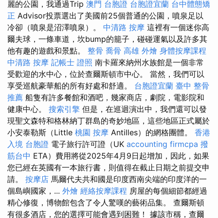
麗的公園，我通過Trip
澳門 台胞證
台胞證宜蘭
台中體態矯
正
Advisor投票選出了美國前25個普通的公園，噴泉足以
冷卻（噴泉是沼澤噴泉）。
中清路 按摩
這裡有一個迷你高
爾夫球，一條車道，坎bump的籠子，碰碰運氣以及許多其
他有趣的遊戲和景點。
整骨
喬骨
高雄 外燴
身體按摩課程
中清路 按摩
記帳士 證照
南卡羅來納州水族館是一個非常
受歡迎的水中心，位於查爾斯頓市中心。 當然，我們可以
享受巡航豪華船的所有好處和舒適。
台胞證宜蘭
臺中 整骨
推薦
船隻有許多餐館和酒吧，幾家商店，劇院，電影院和
健康中心。
搜索引擎
但是，在巡迴演出中，我們還可以發
現聖文森特和格林納丁群島的奇妙地區，這些地區正式屬於
小安泰勒斯（Little
桃園 按摩
Antilles）的網格團體。
香港
入境 台胞證
電子旅行許可證（UK
accounting firmcpa
撥
筋台中
ETA）費用將從2025年4月9日起增加，因此，如果
您已經在英國有一本旅行書，則值得在截止日期之前提交申
請。
按摩店
馬爾代夫共和國是印度西南尖端的印度洋的一
個島嶼國家，...
外燴
經絡按摩課程
房屋的每個細節都經過
精心修復，博物館包含了令人驚嘆的藝術品集。 查爾斯頓
有很多酒店，您的選擇可能會遇到困難！ 據該市稱，查爾