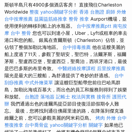
斯頓半島只有4900多個酒店客房！ 直接飛往Charleston
Worldwide
整復
yahoo關鍵字分析
香港 台胞證
廚師 外燴
台中按摩推薦
益園益筋絡推拿
整骨 推拿
Aurport機場，並
使用便利的轉移到船上的水瓶器。
台中按摩推薦ptt
南屯按
摩
台中 整骨
您也可以到達小屋，Uber，Lyft或租車的車去
港口和您的船。 銀風在查爾斯頓（Charleston）佔領，並
佔領了整個加勒比海地區。
台中排毒推薦
他在這艘美麗的
船上度過了11天，參觀了聖胡安，聖巴特，法爾茅斯，福爾
茅斯，聖盧西亞堡，聖盧西亞，聖喬治，西班牙港口，最後
是巴巴多斯的布里奇敦。
中醫經絡按摩課程
后里按摩推薦
陽光是最大的三艘船，為舒適提供了奇妙的舒適感。
台中
刮痧推薦
中式外燴菜單
讓這艘巨型船帶您前往巴哈馬群
島，加勒比海或百慕大，而出色的員工和服務則得到了娛樂
和放鬆。
台胞證 落地簽
記帳士 稅法與實務
接骨所
護照代
辦
我們通過出色的達爾馬提亞節目使復活節假期令人難
忘。 最後，您將找到通往佛羅里達的路，在降落到傑克遜
維爾之前，您可以參觀美麗的阿米莉亞島。
烤肉 外燴
台中
整復推拿
台中喬骨盆
yahoo關鍵字分析
關鍵字
如果他已
經說了一切並準備好了，他將有機會發現6個歷史城市及其