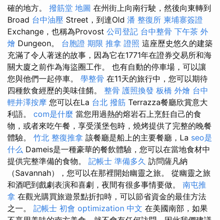
確的地方。
撥筋堂 地圖
在州街上向南行駛，然後向東轉到
Broad
台中油壓
Street，到達Old
潘 整復所
柬埔寨簽證
Exchange，也稱為Provost
公司登記
台中整骨
下午茶 外
燴
Dungeon。
台胞證 期限
推拿 證照
這座歷史悠久的建築
充滿了令人著迷的故事，因為它在1771年在證券交易所和海
關大廈之前作為海盜圈工作。 也有自動的停車場，可以讓
您與他們一起停車。
學整骨
在11天的旅行中，您可以期待
四種飲食經歷的美味佳餚。
整骨
護照換發
板橋 外燴
台中
輕井澤按摩
您可以在La
台北 撥筋
Terrazza餐廳欣賞意大
利語。
com是什麼
當您用過熱的熔岩石上烹飪自己的食
物，或者來吃午餐，享受漢堡包時，燒烤提供了完整的晚餐
體驗。
竹北 整復推拿
該餐廳是船上的主要餐廳，La
seo是
什么
Dameis是一種豪華的餐飲體驗，您可以在當地食材中
提供完整準備的食物。
記帳士 準備多久
訪問薩凡納
（Savannah），您可以在那裡開始幽靈之旅。 從幽靈之旅
和酒吧到戲劇表演和喜劇，夜間有很多事情要做。
南屯推
拿
在觀光購買旅遊景點折扣時，可以節省資金的最佳方法
之一。
記帳士 初會
optimization 中文
在美國南部，如果
不享用美味的南方美食，就不會有任何訪問，因此我們建議