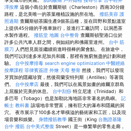
澤按摩
這個小島位於查爾斯頓（Charleston）西南30分鐘
路程，是北美唯一的茶葉種植設施的所在地。
撥筋美容
護
照過期
查爾斯頓茶園生產9個茶品種，並在田野和景點溫室
上提供45分鐘的手推車旅行，並進行工廠訪問，以洞悉茶
水製作過程。
撥筋堂 地圖
台中整骨
查爾斯頓聖港口位於
許多公共汽車人群之間，例如紐約和佛羅里達州。
台中 筋
膜刀
人們想見面並繼續前進時很棒的聚會點。 在旅途中，
我們可以到達多米尼加共和國，那裡有無窮無盡的計劃和經
驗。
台中按摩排毒
search engine optimization
中醫經絡
按摩課程
菲律賓簽證
外燴
天母 整骨
然後，我們可以發現
牙買加的隱藏珍寶，然後荷蘭安特列斯（Antilles）等著我
們。
台中按摩店
最後，我們可以在風景如畫的維爾京群島
上屈服於完美的休息。
台中刮痧
特立尼達（Trinidad）和
多巴哥（Tobago）也是加勒比海地區非常著名的島嶼。
記
帳士 教科書
該場地非常豐富，擁有巨大的瀑布和隱藏的洞
穴。 夜市展示了100多名才華橫溢的藝術家和工匠，以及現
場音樂和娛樂。
身體撥筋教學
國王街（King
台胞證基隆
台中 撥筋
台中美式整復
Street）是一條繁華的零售走廊，