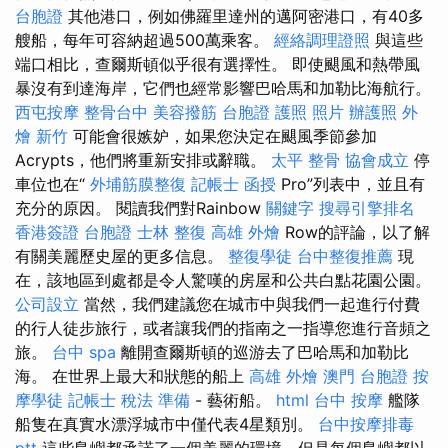
台胞證
其他港口，例如佛羅里達州的邁阿密港口，有40多
艘船，每年可容納超過500萬乘客。
經絡調理證照
與這些
端口相比，查爾斯頓似乎很有選擇性。 即使颶風和熱帶風
暴沒有到達海岸，它們也經常影響巴哈馬和加勒比海航行。
西屯按摩
整骨台中
美容撥筋
台胞證 護照 照片
辦護照
外
燴 新竹
可能會很嫉妒，如果您決定在颶風季節參加
Acrypts，他們將重新安排或辭職。
太平 整骨
協會成立
停
車位也在“
外埔筋膜整復
記帳士 函授
Pro”列表中，並且有
充分的原因。 閱讀我們對Rainbow
關鍵字
搜尋引擎排名
香港簽證 台胞證
士林 整復
高雄 外燴
Row的評論，以了解
有關美麗歷史屋的更多信息。
整復學徒
台中整復推薦
現
在，該地區到處都是令人驚嘆的房屋和公共白點花園公園。
公司設立
當然，我們建議您在城市中與我們一起進行付費
的行人徒步旅行，或者讓我們的指南之一指導您進行音頻之
旅。
台中 spa
離開查爾斯頓的巡游去了巴哈馬和加勒比
海。 在世界上最大和狀態的船上
高雄 外燴
澳門 台胞證
按
摩學徒
記帳士 稅法 準備
- 藝術船。
html
台中 按摩
艦隊
船隻在真實水漂浮城市中僅代表4星類別。
台中按摩排毒
ptt
這些島嶼都承諾了一個美麗的環境，但是每個島嶼都以