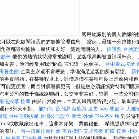
適用於識別的個人數據的
您可以在此處閱讀我們的數據管理信息。 當然，最後一分鐘旅行
個角落都遇到愉快，親切和友好，總是開朗的人。
換護照
台胞證
撥筋棒
他們的熱情款待經常被證明，遊客很高興被邀請喝杯茶。
加友善，他們經常用我們的語言知道一兩個字。
台中泰式按摩
毒養生館
企業主永遠不會著急，準備滿足遊客的所有願望。
新
的事實開始，在某種程度上，討價還價在某種程度上是藝術和
可能更便宜，而且討價還價更高，但是您必須謹慎對待我們購買
汽車公司的數千條線路聯網，公交車非常好，空調，一些公司
南屯按摩
按摩
由於自然條件，土耳其鐵路網絡很少見，最重要的
運行8列火車對。
旅行社 台胞證
台胞證 遺失
seo 關鍵字
大雅
撥筋
台中運動按摩
台灣公司設立
素食 外燴
下午茶外燴
對於遊
olmus或收藏家出租車，這非常頻繁，票價很低。 希臘提供獨特
澈的海洋。
台中按摩排毒推薦
美容撥筋
美式整復 筋膜
按摩 小腿
士 好考嗎
新埔整骨
由於從預訂到出發的時間很短，我們的旅行