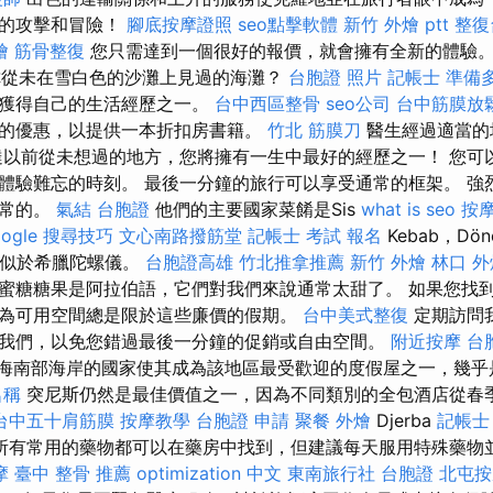
然的攻擊和冒險！
腳底按摩證照
seo點擊軟體
新竹 外燴 ptt
整復
燴
筋骨整復
您只需達到一個很好的報價，就會擁有全新的體驗
），你從未在雪白色的沙灘上見過的海灘？
台胞證 照片
記帳士 準備
可獲得自己的生活經歷之一。
台中西區整骨
seo公司
台中筋膜放
的優惠，以提供一本折扣房書籍。
竹北 筋膜刀
醫生經過適當的
達以前從未想過的地方，您將擁有一生中最好的經歷之一！ 您可
體驗難忘的時刻。 最後一分鐘的旅行可以享受通常的框架。 強
尋常的。
氣結
台胞證
他們的主要國家菜餚是Sis
what is seo
按
oogle 搜尋技巧
文心南路撥筋堂
記帳士 考試 報名
Kebab，Dön
都類似於希臘陀螺儀。
台胞證高雄
竹北推拿推薦
新竹 外燴
林口 外
蜜糖糖果是阿拉伯語，它們對我們來說通常太甜了。 如果您找
為可用空間總是限於這些廉價的假期。
台中美式整復
定期訪問
我們，以免您錯過最後一分鐘的促銷或自由空間。
附近按摩
台
海南部海岸的國家使其成為該地區最受歡迎的度假屋之一，幾乎
名稱
突尼斯仍然是最佳價值之一，因為不同類別的全包酒店從春
台中五十肩筋膜
按摩教學
台胞證 申請
聚餐 外燴
Djerba
記帳士 
是Tun. 所有常用的藥物都可以在藥房中找到，但建議每天服用特殊
摩
臺中 整骨 推薦
optimization 中文
東南旅行社 台胞證
北屯按