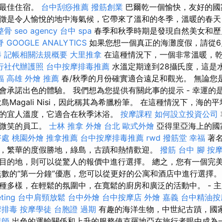
到最佳住宿。
台中刮痧推薦
撥筋創業
巴爾乾一個愉快，友好的國
徵是令人愉悅的地中海氣候，它帶來了溫和的冬季，溫暖的春天
整骨
seo agency
台中 spa
春季和秋季時期是發現自然美女和歷
脊
GOOGLE ANALYTICS
如果您想一個真正的海灘度假，請從6
棒
記帳相關法規概要
大里推拿
在這種情況下，一個非常溫暖，
行社代辦護照
台中按摩排毒推薦
水溫定期達到28攝氏度，這是
福
高雄 外燴 推薦
春/秋季的月份確實適合遠足和觀光。 無論您
會承諾出色的體驗。 我們想為您提供有關此事的提示 - 幸運的
島Magali Nisi，因此稱其為希臘粉筆。 在這種情況下，海
的宜人溫度，它適合在秋季沐浴。
按摩課程
如何設立投資公司
而微笑的員工。
士林 推拿
外燴 台北
歐式外燴
亞得里亞海上的國
好處
桃園外燴
推拿推薦
台中按摩排毒推薦
rwd
撥筋堂 幸福
著名
，繁華的度假勝地，綠島，古蹟和熱情歡迎。
撥筋 台中
腳 按
目的地，則可以從驚人的報價中進行選擇。 總之，您有一個完
無數的“第一分鐘”優惠，您可以從更好的公寓和酒店中進行選擇。
種多樣，在輕鬆的氛圍中，在寬鬆的廚房和廣泛的活動中。 - 
ting
台中肩頸放鬆
台中外燴
台中按摩店
外燴 嘉義
台中精油按
摩排毒
按摩學徒
台胞證 過期
有趣的海洋生物，中世紀古蹟，國
復師
出色的運輸關係和上升的服務使克羅地亞在旅行者眼中成為一