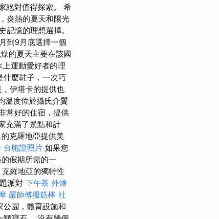
家絕對值得探索。 希
，炎熱的夏天和陽光
史記憶的理想選擇。
月到9月底選擇一個
乾燥的夏天主要在該國
水上運動愛好者的理
是什麼鞋子，一次巧
是，伊塔卡的提供也
的平均溫度位於攝氏介質
非常好的住宿，提供
家充滿了景點和計
的克羅地亞提供美
摩
台胞證照片
如果您
美的假期所需的一
 克羅地亞的獨特性
主題派對
下午茶 外燴
摩
嚴師傅撥筋棒
社
家公園，體育設施和
顆寶石。 沒有幾個