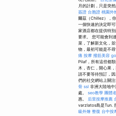
月的計劃，只是突
簽證 台胞證
桃園外
爾茲（Chillez
一個快速的決定即
家酒店都在提供特別
要求。 您可能會到
菜，了解新文化，並
物，最初可能是不
痛 按摩
撥筋美容
g
Pilaf，所有這些
木，杏仁，開心果，
請不要等待預訂，因
們的社交網站上關注
骨
ssl
非洲大陸地中
處。
seo教學
團體
惠。
后里按摩推薦
varzlatos島
級外燴
整復
台中按