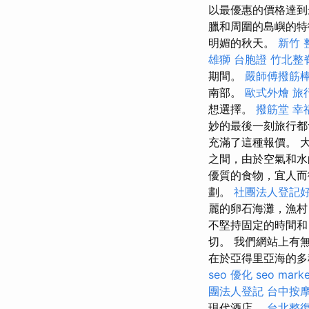
以最優惠的價格達
臘和周圍的島嶼的特
明媚的秋天。
新竹 
雄獅 台胞證
竹北整
期間。
嚴師傅撥筋
南部。
歐式外燴
旅
想選擇。
撥筋堂 幸
妙的最後一刻旅行都
充滿了這種報價。 大
之間，由於空氣和水
優質的食物，宜人
劃。
社團法人登記
麗的卵石海灘，漁村
不堅持固定的時間和
切。 我們網站上有
在於亞得里亞海的多
seo 優化
seo marke
團法人登記
台中按
現代酒店。
台北整