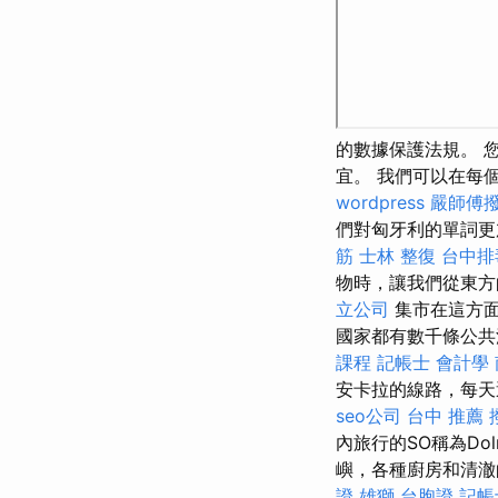
的數據保護法規。 
宜。 我們可以在每
wordpress
嚴師傅
們對匈牙利的單詞更
筋
士林 整復
台中排
物時，讓我們從東方
立公司
集市在這方面
國家都有數千條公共
課程
記帳士 會計學
安卡拉的線路，每天
seo公司
台中 推薦 
內旅行的SO稱為D
嶼，各種廚房和清
證 雄獅
台胞證
記帳