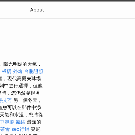
About
心，陽光明媚的天氣，
證
板橋 外燴
台胞證照
室，現代高爾夫球場
刺中進行選擇，但他
空時，您仍然凝視著
搜尋技巧
另一個冬天，
道您可以在郵件中添
的天氣和水溫，您將從
中泡腳
氣結
最熱的
茶會
seo行銷
突尼