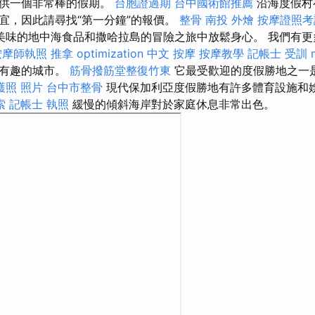
提供一個非常棒的假期。
台胞證過期
台中國術館推薦
沿海度假村
宜，因此請尋找“第一分鐘”的報價。
整骨
南投 外燴
按摩證照考
美味的地中海食品和撒哈拉島的冒險之旅中放鬆身心。 我們有更
按摩師執照
推拿
optimization 中文
按摩
按摩教學
記帳士 受訓
多有趣的城市。
筋骨撥筋堂整復竹東
它最受歡迎的度假勝地之一
護照 照片
台中市整骨
現代保加利亞度假勝地有許多體育設施和
索
記帳士 執照
緩慢的傾斜海岸對於家庭休息非常出色。