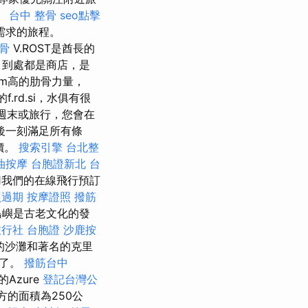
。
台中 整骨
seo點擊
需求的旅程。
整骨
V.ROST是酋長的
，到處都是商店，是
m高的肋骨力量，
.rd.si，水俱有很
健康週末或旅行，您會在
後一刻滿足所有條
價。
搜索引擎
台北整
油按摩
台胞證新北
台
用我們的在線飛行預訂
照過期
按摩證照
撥筋
島嶼是古老文化的發
行社 台胞證
沙鹿按
的沙灘和著名的克里
加了。
撥筋台中
Azure
登記台灣公
方的面積為250公