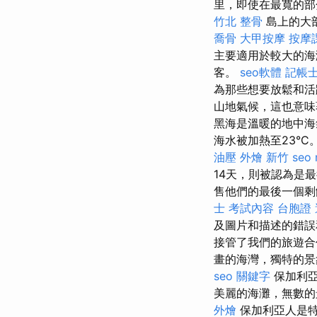
里，即使在最寬的部
竹北 整骨
島上的大
喬骨
大甲按摩
按摩
主要適用於較大的海
客。
seo軟體
記帳士
為那些想要放鬆和
山地氣候，這也意
黑海是溫暖的地中
海水被加熱至23°
油壓
外燴 新竹
seo 
14天，則被認為是
售他們的最後一個剩
士 考試內容
台胞證
及圖片和描述的錯
接管了我們的旅遊合
畫的海灣，獨特的景
seo 關鍵字
保加利
美麗的海灘，無數的
外燴
保加利亞人是