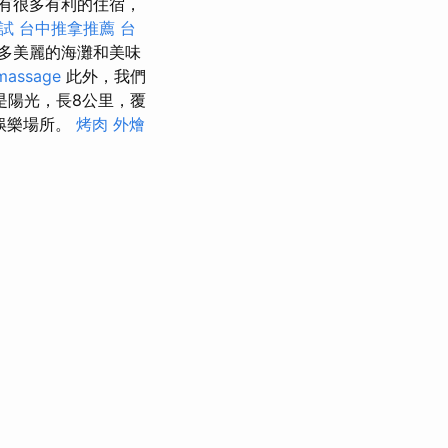
有很多有利的住宿，
試
台中推拿推薦
台
多美麗的海灘和美味
massage
此外，我們
是陽光，長8公里，覆
娛樂場所。
烤肉 外燴