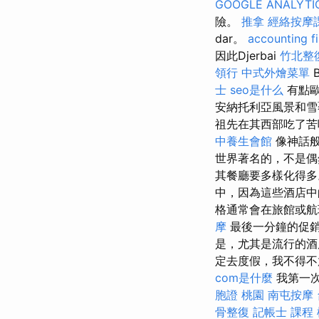
GOOGLE ANALYTI
險。
推拿
經絡按摩
dar。
accounting f
因此Djerbai
竹北整
領行
中式外燴菜單
B
士
seo是什么
有點歐
安納托利亞風景和
祖先在其西部吃了苦
中養生會館
像神話般
世界著名的，不是
其餐廳要多樣化得
中，因為這些酒店中
格通常會在旅館或航
摩
最後一分鐘的促
是，尤其是流行的酒
定去度假，我不得
com是什麼
我第一
胞證 桃園
南屯按摩
骨整復
記帳士 課程