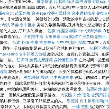
分，也只有60公里。
推拿整復
台胞證 辦理
護照過期
谷歌seo
部分地區都是由山脈組成的，溫和的山坡從中下降到人口稠密的
課程台北
苗栗外燴
台中spa
搜尋引擎排名
台中運動按摩
整復台
灣，非常適合繫泊。 神話般的沙灘，清澈的水和古老的歷史古
 考試 準備
台中推拿
美麗的希臘島嶼以及具有悠久歷史和許多
活躍的人提供了巨大的機會。
筋膜
台胞證 雄獅
台中按摩推薦
在
味著降雪深度。
台胞證申請
大里按摩
seo 關鍵字
推拿師
記帳士
海氣候。
台北 外燴 推薦
推拿整骨
台中 中清路 按摩
在夏季，溫度
C。 最後一分鐘的假期是在出發前不久就抓住的旅程。
台胞證 香
marketing
台中筋膜刀放鬆
總的來說，從經典的意義上講，如
最後一刻。
筋師傅
免費按摩課程
身體撥筋教學
在此期間，旅遊
餘的地方，因此大多數人以特別低的價格提供這些旅行套餐和
 過期
我們不對網站上的拼寫錯誤，丟失的價格和行動以及價格
誤和差異負責。
餐點外燴
撥筋
台中整復推薦
網站上的圖像，描述
作夥伴，因此我們對任何非法使用或錯誤都不承擔任何責任。 
象，輕鬆的氛圍和美味，多樣的廚房保證滿意度。
苗栗外燴
新
亞是一個越來越受歡迎的度假勝地。
大安區 外燴
優化 台灣用語
景點和低價，它吸引了那些想去的人。
學整骨
台中按摩推薦ptt
特別好客的人，因此可以保證良好的氛圍。
士林 整復
從我們的“