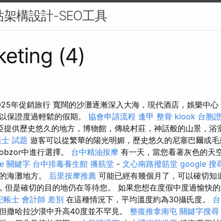
站架構設計-SEO工具
eting (4)
025年促銷旅行 寬闊的沙灘逐漸深入大海，現代酒店，娛樂中
可以保證度過輕鬆的假期。
協會申請流程
逢甲 整骨
klook 台胞
亞提供歷史悠久的地方，博物館，傳統村莊，神話般的山景，浴
士 試題
遊客可以從繁華的陽光明媚，歷史悠久的尼塞巴爾或毛
bzor中進行選擇。
台中精油按摩
有一天，當您看著灰色的天
le 關鍵字
台中排毒養生館
播筋堂
-
文心南路撥筋堂
google 
人的海灘地方。
后里按摩推薦
可能已經有幾個月了，可以確切知
天，但是確切的目的地仍在等待您。 如果您想在度假中度過愉快
記帳士 會計師 差別
在這種情況下，平均溫度約為30攝氏度。
台
但撒哈拉沙漠中升高40度並不罕見。
整復推拿南屯
關鍵字搜尋