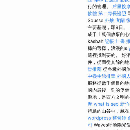
行的管理。
后里按
軟體
第二專長證照
Sousse
外燴 宜蘭
主要基礎，即9日。
成千上萬個故事的
kasbah
記帳士 書 
棒的選擇，浪漫的s
這裡找到要約。 好
件，從而從其餘的地方
骨推薦
從各種外國旅
中養生館排毒
外國
服務從數千個目的
國內最後一刻的促銷
源地，是西方文明
摩
what is seo
新竹
特島的山谷中，藏在
wordpress
整骨師
司
Waves呼喚陽