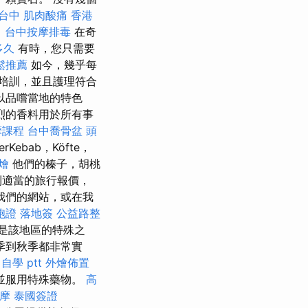
台中
肌肉酸痛
香港
。
台中按摩排毒
在奇
多久
有時，您只需要
鬆推薦
如今，幾乎每
培訓，並且護理符合
以品嚐當地的特色
烈的香料用於所有事
摩課程
台中喬骨盆
頭
erKebab，Köfte，
燴
他們的榛子，胡桃
到適當的旅行報價，
我們的網站，或在我
胞證 落地簽
公益路整
是該地區的特殊之
季到秋季都非常實
自學 ptt
外燴佈置
藥物並服用特殊藥物。
高
摩
泰國簽證