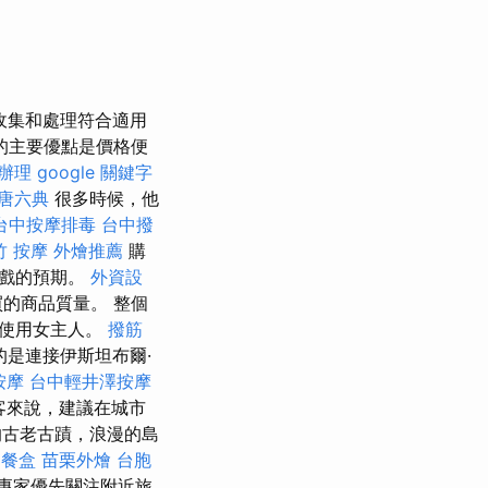
收集和處理符合適用
的主要優點是價格便
辦理
google 關鍵字
唐六典
很多時候，他
台中按摩排毒
台中撥
竹 按摩
外燴推薦
購
遊戲的預期。
外資設
的商品質量。 整個
也使用女主人。
撥筋
是連接伊斯坦布爾·
按摩
台中輕井澤按摩
客來說，建議在城市
的古老古蹟，浪漫的島
餐盒
苗栗外燴
台胞
專家優先關注附近旅