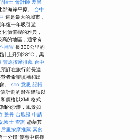
記帳士 會計師 差異
北部海岸平原。
台中
中
這是最大的城市，
蹟年復一年吸引遊
文化價值觀的雅典，
較高的地區，通常有
 不補習
長300公里的
計上升到28°C，黑
港
豐原按摩推薦
台中
果預訂在旅行前長達
經營者希望填補和出
機會。
seo 意思
記帳
計算計劃的潛在錯誤以
和價格以XML格式
寬闊的沙灘，風景如
竹 整骨
台胞證 申請
記帳士 查詢
憑藉其
后里按摩推薦
素食
第一分鐘”優惠中選擇