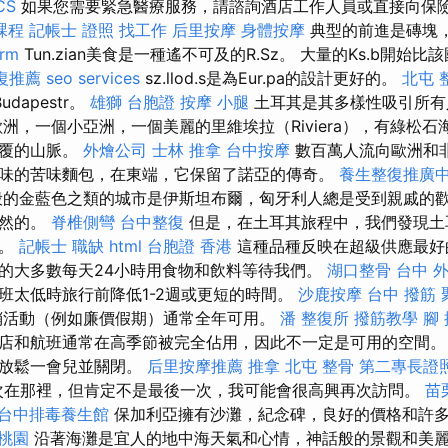
CS
如果您需要緊急醫療服務，請諮詢酒店工作人員或直接向保
課程
記帳士 證照 找工作
后里按摩
身體按摩
典型的前進是磚塊
irm
Tun.zian美食是一種遙不可及的R.Sz。 大量的Ks.b開始
復推薦
seo services
sz.llod.s是為Eur.pa的設計更好的。
北屯 
udapestr。
雄獅 台胞證
按摩 小腿
土耳其是其多樣性吸引所
洲，一個小亞洲，一個美麗的里維埃拉（Riviera），有綠松
雪覆的山脈。
外燴公司
士林 推拿
台中按摩
數百萬人流向歐洲和
味的苦味麵包，在東端，它保留了諾亞的傳奇。
養生整復推廣
的金藍色之類的城市是伊斯坦布爾，匈牙利人總是受到親戚的歡
偶然的。
脊椎側彎
台中整復
但是，在土耳其旅程中，我們發現土
多。
記帳士 職缺
html
台胞證 香港
這種品種反映在超級供應最好
的大多數每天24小時用食物和飲料等待我們。
湖口整骨
台中 
班太低時旅行前降低1-2週或更短的時間。
沙鹿按摩
台中 撥筋
銷活動（例如廉價假期）通常全年可用。
潘 整復所
撥筋教學
腳
店和航班通常在高季節被完全佔用，因此不一定是可用的空間。
不放鬆一會兒並關閉。
后里按摩推薦
推拿
北屯 整骨
第二專長證
次在那裡，但肯定不是最後一次，我可能會很高興再次訪問。
苗
台中排毒養生館
保加利亞擁有沙灘，紀念碑，良好的價格和許
 桃園
沿著海灘是宜人的地中海天氣和心情，神話般的景觀和美