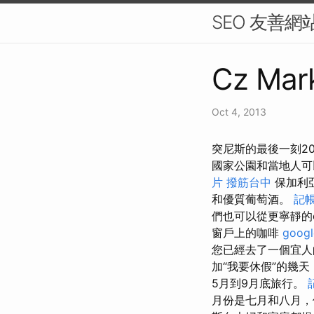
SEO 友善網
Cz Mark
Oct 4, 2013
突尼斯的最後一刻2
國家公園和當地人
片
撥筋台中
保加利
和優質葡萄酒。
記帳
們也可以從更寧靜的o
窗戶上的咖啡
goog
您已經去了一個宜
加“我要休假”的幾
5月到9月底旅行。
月份是七月和八月，