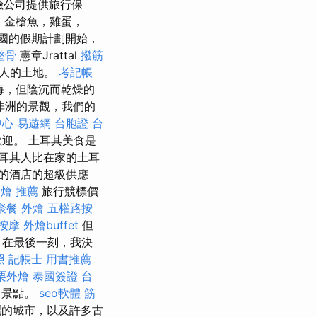
險公司提供旅行保
，金槍魚，雞蛋，
比該國的假期計劃開始，
整骨
憲章Jrattal
撥筋
有人的土地。
考記帳
石海，但陰沉而乾燥的
非洲的景觀，我們的
中心
易遊網 台胞證
台
迎。 土耳其美食是
耳其人比在家的土耳
的酒店的超級供應
外燴 推薦
旅行競標價
聚餐 外燴
五權路按
 按摩
外燴buffet
但
 在最後一刻，我決
照
記帳士 用書推薦
栗外燴
泰國簽證
台
多景點。
seo軟體
筋
麗的城市，以及許多古