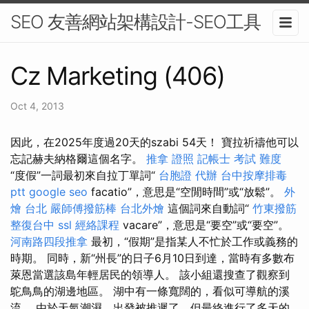
SEO 友善網站架構設計-SEO工具
Cz Marketing (406)
Oct 4, 2013
因此，在2025年度過20天的szabi 54天！ 寶拉祈禱他可以
忘記赫夫納格爾這個名字。
推拿 證照
記帳士 考試 難度
“度假”一詞最初來自拉丁單詞“
台胞證 代辦
台中按摩排毒
ptt
google seo
facatio”，意思是“空閒時間”或“放鬆”。
外
燴 台北
嚴師傅撥筋棒
台北外燴
這個詞來自動詞“
竹東撥筋
整復台中
ssl
經絡課程
vacare”，意思是“要空”或“要空”。
河南路四段推拿
最初，“假期”是指某人不忙於工作或義務的
時期。 同時，新“州長”的日子6月10日到達，當時有多數布
萊恩當選該島年輕居民的領導人。 該小組還搜查了觀察到
鴕鳥鳥的湖邊地區。 湖中有一條寬闊的，看似可導航的溪
流。 由於天氣潮濕，出發被推遲了，但最終進行了多天的