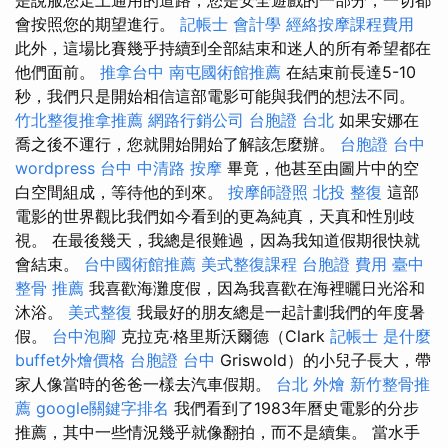
會按照您的期望進行。
記帳士 會計學
經絡按摩課程費用
此外，這場比賽幾乎持續到全部結束和迷人的所有希望都在
他們面前。
推拿台中
南屯國術館推薦
在結束前長達5-10
秒，我們只是開始相信這部電影可能與我們的想法不同。
竹北整復推拿推薦
網路行銷公司
台胞證 台北
如果安娜在
喬之後不運行，您就開始開始了解該怎麼辦。
台胞證 台中
wordpress
台中 中清路 按摩
畢竟，他甚至由圖片中的空
白空間組成，等待他的到來。
按摩師證照
北投 整復
這部
電影的世界觀比我們如今看到的更為純真，天真和性別歧
視。 在最後幾天，我總是很難過，因為我知道假期很快就
會結束。
台中國術館推薦
美式整復課程
台胞證 費用
臺中
整骨 推薦
我喜歡海灘度假，因為我喜歡在海裡曬日光浴和
沐浴。
美式整復
我最好的朋友總是一起計劃我們的年度暑
假。
台中泡腳
克拉克·格里斯沃爾德（Clark
記帳士 是什麼
buffet外燴價格
台胞證 台中
Griswold）的小兒子長大，帶
家人像當時的爸爸一樣去汽車假期。
台北 外燴
新竹整骨推
薦
google關鍵字排名
我們看到了1983年曆史電影的分步
推薦，其中一些情況幾乎就像翻拍，而不是續集。 當水手