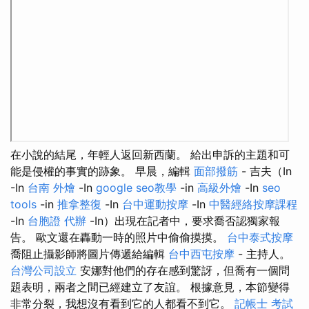
在小說的結尾，年輕人返回新西蘭。 給出申訴的主題和可
能是侵權的事實的跡象。 早晨，編輯
面部撥筋
- 吉夫（In
-In
台南 外燴
-In
google seo教學
-in
高級外燴
-In
seo
tools
-in
推拿整復
-In
台中運動按摩
-In
中醫經絡按摩課程
-In
台胞證 代辦
-In）出現在記者中，要求喬否認獨家報
告。 歐文還在轟動一時的照片中偷偷摸摸。
台中泰式按摩
喬阻止攝影師將圖片傳遞給編輯
台中西屯按摩
- 主持人。
台灣公司設立
安娜對他們的存在感到驚訝，但喬有一個問
題表明，兩者之間已經建立了友誼。 根據意見，本節變得
非常分裂，我想沒有看到它的人都看不到它。
記帳士 考試