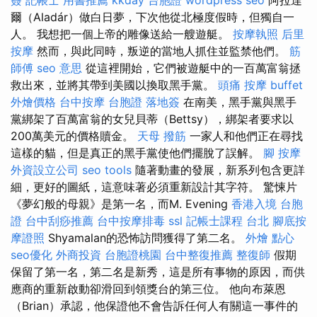
爾（Aladár）做白日夢，下次他從北極度假時，但獨自一
人。 我想把一個上帝的雕像送給一艘遊艇。
按摩執照
后里
按摩
然而，與此同時，叛逆的當地人抓住並監禁他們。
筋
師傅
seo 意思
從這裡開始，它們被遊艇中的一百萬富翁拯
救出來，並將其帶到美國以換取黑手黨。
頭痛 按摩
buffet
外燴價格
台中按摩
台胞證 落地簽
在南美，黑手黨與黑手
黨綁架了百萬富翁的女兒貝蒂（Bettsy），綁架者要求以
200萬美元的價格贖金。
天母 撥筋
一家人和他們正在尋找
這樣的貓，但是真正的黑手黨使他們擺脫了誤解。
腳 按摩
外資設立公司
seo tools
隨著動畫的發展，新系列包含更詳
細，更好的圖紙，這意味著必須重新設計其字符。 驚悚片
《夢幻般的母親》是第一名，而M. Evening
香港入境 台胞
證
台中刮痧推薦
台中按摩排毒
ssl
記帳士課程 台北
腳底按
摩證照
Shyamalan的恐怖訪問獲得了第二名。
外燴 點心
seo優化
外商投資
台胞證桃園
台中整復推薦
整復師
假期
保留了第一名，第二名是新秀，這是所有事物的原因，而供
應商的重新啟動卻滑回到領獎台的第三位。 他向布萊恩
（Brian）承認，他保證他不會告訴任何人有關這一事件的