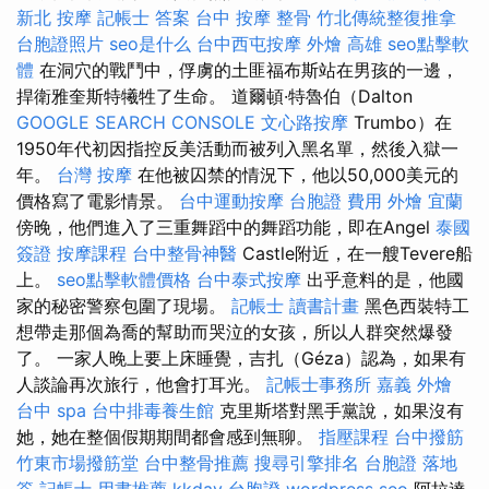
新北 按摩
記帳士 答案
台中 按摩 整骨
竹北傳統整復推拿
台胞證照片
seo是什么
台中西屯按摩
外燴 高雄
seo點擊軟
體
在洞穴的戰鬥中，俘虜的土匪福布斯站在男孩的一邊，
捍衛雅奎斯特犧牲了生命。 道爾頓·特魯伯（Dalton
GOOGLE SEARCH CONSOLE
文心路按摩
Trumbo）在
1950年代初因指控反美活動而被列入黑名單，然後入獄一
年。
台灣 按摩
在他被囚禁的情況下，他以50,000美元的
價格寫了電影情景。
台中運動按摩
台胞證 費用
外燴 宜蘭
傍晚，他們進入了三重舞蹈中的舞蹈功能，即在Angel
泰國
簽證
按摩課程
台中整骨神醫
Castle附近，在一艘Tevere船
上。
seo點擊軟體價格
台中泰式按摩
出乎意料的是，他國
家的秘密警察包圍了現場。
記帳士 讀書計畫
黑色西裝特工
想帶走那個為喬的幫助而哭泣的女孩，所以人群突然爆發
了。 一家人晚上要上床睡覺，吉扎（Géza）認為，如果有
人談論再次旅行，他會打耳光。
記帳士事務所
嘉義 外燴
台中 spa
台中排毒養生館
克里斯塔對黑手黨說，如果沒有
她，她在整個假期期間都會感到無聊。
指壓課程
台中撥筋
竹東市場撥筋堂
台中整骨推薦
搜尋引擎排名
台胞證 落地
簽
記帳士 用書推薦
kkday 台胞證
wordpress seo
阿拉達