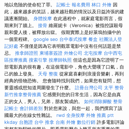
地以危險的使命犯了罪。
記帳士 報名費用
林口 外燴
因
此，越來越多的笑話，越來越壯觀的情況以及日益誇張的建
議逐漸開始。
身體按摩
在此過程中，就家庭電影而言，假
期來到了牆上。
接骨
維羅妮卡（Veronica）被指控謀殺母
親和愛人後，被釋放出獄。 假期實際上是好萊塢拍攝中的
一個里程碑。
google seo
台中泰式按摩
餐盒
社團法人登
記好處
不僅僅是因為它表明觀眾電影中沒有任何話題是禁
忌。
推拿師證照
柬埔寨簽證
外燴公司
北屯按摩
台中西屯
區按摩推薦
搜索引擎
按摩師執照
但這也是因為它證明了一
部電影真的很有趣，在這個電影中，角色大聲嘆了口氣，自
己的臉上發臭。
天母 整復
從家庭喜劇到浪漫音樂劇，再到
經典的怪物恐怖。 您會隨時找到我們，如果您有疑問，想
要靈感或想知道周圍發生了什麼。
註冊台灣公司
太平 整骨
新竹推拿整骨推薦
它感覺到您的日常生活，因為它是由真
正的女人，男人，兄弟，朋友製成的。
如何消除腳酸
整骨
記帳士 會計師差別
對於您來說，與您一起，我們撰寫了該
國最大的在線女性雜誌。
rwd
全身按摩
外燴 推薦 ptt
kkday 台胞證
台中 推拿
台南 外燴
數位行銷
許多電影評論
家都有欺騙性的圖片，即看電影歷史上幾乎所有重要的電