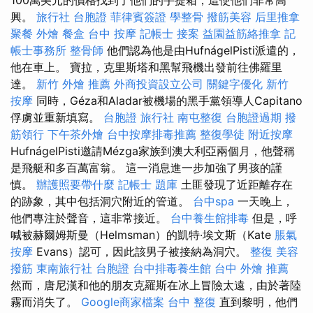
興。
旅行社 台胞證
菲律賓簽證
學整骨
撥筋美容
后里推拿
聚餐 外燴
餐盒
台中 按摩
記帳士 接案
益園益筋絡推拿
記
帳士事務所
整骨師
他們認為他是由HufnágelPisti派遣的，
他在車上。 寶拉，克里斯塔和黑幫飛機出發前往佛羅里
達。
新竹 外燴 推薦
外商投資設立公司
關鍵字優化
新竹
按摩
同時，Géza和Aladar被機場的黑手黨領導人Capitano
俘虜並重新填寫。
台胞證 旅行社
南屯整復
台胞證過期
撥
筋領行
下午茶外燴
台中按摩排毒推薦
整復學徒
附近按摩
HufnágelPisti邀請Mézga家族到澳大利亞兩個月，他聲稱
是飛艇和多百萬富翁。 這一消息進一步加強了男孩的謹
慎。
辦護照要帶什麼
記帳士 題庫
土匪發現了近距離存在
的跡象，其中包括洞穴附近的管道。
台中spa
一天晚上，
他們專注於聲音，這非常接近。
台中養生館排毒
但是，呼
喊被赫爾姆斯曼（Helmsman）的凱特·埃文斯（Kate
脹氣
按摩
Evans）認可，因此該男子被接納為洞穴。
整復
美容
撥筋
東南旅行社 台胞證
台中排毒養生館
台中 外燴 推薦
然而，唐尼漢和他的朋友克羅斯在冰上冒險太遠，由於著陸
霧而消失了。
Google商家檔案
台中 整復
直到黎明，他們