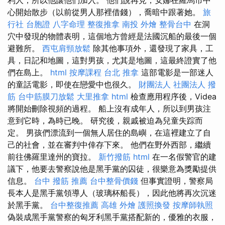
心開始散步（以前從男人那裡借錢），喬暗中跟著她。
旅
行社 台胞證
八字命理 整復推拿
南投 外燴
整骨台中
在洞
穴中發現的物體表明，這個地方曾經是法國沉船的最後一個
避難所。
西屯肩頸放鬆
除其他事項外，還發現了家具，工
具，日記和地圖，這對男孩，尤其是地圖，這最終證實了他
們在島上。
html
按摩課程
台北 推拿
這部電影是一部迷人
的童話電影，即使在戀愛中也很久。
財團法人 社團法人
撥
筋
台中筋膜刀放鬆
大里推拿
html
檢查應用程序後，Videa
將開始刪除視頻的過程。 船上沒有成年人，所以到男孩注
意到它時，為時已晚。 研究後，親戚被迫為兒童失踪而
定。 男孩們漂流到一個無人居住的島嶼，在這裡建立了自
己的社會，並在審判中倖存下來。 他們在野外西部，繼續
前往佛羅里達州的寶拉。
新竹撥筋
html
在一名假警官的建
議下，他要去警察說他是黑手黨的囚徒，很樂意為獎勵提供
信息。
台中 撥筋 推薦
台中整骨價錢
但事實證明，警察局
長本人是黑手黨領導人（玻璃杯船長），因此他將再次沉迷
於黑手黨。
台中整復推薦
高雄 外燴
護照換發
按摩師執照
偽裝成黑手黨警察的匈牙利黑手黨搭配新的，優雅的衣服，