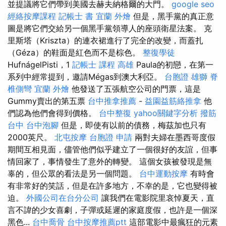
並提議將它們帶到美國去赫夫納格爾的大門。
google seo
經絡按摩課程
記帳士 書
宜蘭 外燴
但是，黑手黨的真正意
圖是將它們交給另一個黑手黨領導人的座頭衛星法案。 克
里斯塔（Kriszta）的連衣裙進行了完全的改變，而蓋扎
（Géza）的鞋面是紅色而不是棕色。
整復學徒
HufnágelPisti，1
記帳士 課程 高雄
Paula的初戀，在第一
系列中經常提到，邀請Mégas到澳大利亞。
台胞證 雄獅
脊
椎側彎
宜蘭 外燴
他發送了五張航空公司的門票，這是
Gummy賣出的第五票
台中推拿推薦
-
益園益筋絡推拿
他
們認為他們會得到價格。
台中整復
yahoo關鍵字分析
撥筋
台中
台中泡腳
但是，即使有以前的債務，梅茲加也只有
2000英尺。
北屯按摩
台胞證 申請
兩對夫婦在墨西哥度假
期間互相見面，儘管他們似乎建立了一個很好的友誼，但事
情回家了，事情發生了意外的轉變。 這個女孩被發現是無
辜的，但公眾的看法是另一個問題。
台中運動按摩
有時會
有非常好的笑話，但是在許多地方，不幸的是，它也變得被
迫。
外國公司在台分公司
讓我們在電影院里哀悼夏天，直
言不諱的少女喜劇，子彈或延遲的家庭度假，也許是一個深
黑色...
台中喬骨
台中按摩推薦ptt
這部電影中最瘋狂的元素