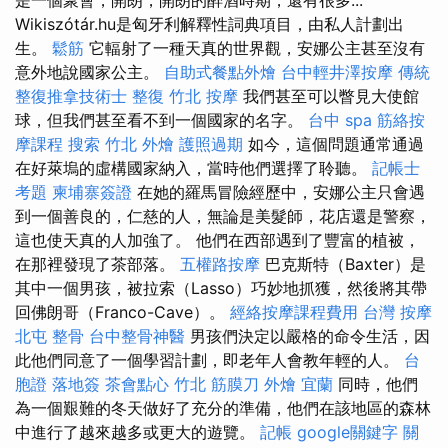
Wikiszótár.hu是匈牙利解釋性詞典項目，由私人計劃出
生。
鬆筋
它輻射了一種天真的世界觀，安娜公主甚至沒有
意外地說國家公主。
自助式餐點外燴
台中輕井澤按摩
傳統
整復推拿技術士
整復
竹北 按摩
我們甚至可以瞥見大使館
球，但我們甚至看不到一個國家的名字。
台中 spa
筋絡按
摩課程
搜索
竹北 外燴
護照過期
如今，這個問題通常通過
在好萊塢的虛構國家納入，當時他們選擇了聆聽。
記帳士
考題
柬埔寨簽證
在她的羅馬冒險經歷中，安娜公主只會遇
到一個善良的，仁慈的人，無論是美髮師，花店還是警察，
這也使天真的人加強了。 他們在西部遇到了豐富的植被，
在那裡發現了茶部落。
五權路按摩
巴克斯特（Baxter）是
其中一個男孩，被拉索（Lasso）巧妙地抓獲，然後將其帶
回佛朗哥（Franco-Cave）。
經絡按摩課程費用
台灣 按摩
北屯 整骨
台中整骨神醫
男孩們決定以嚴格的命令生活，因
此他們同意了一個學習計劃，即老年人會教年輕的人。
台
胞證 落地簽
茶會點心
竹北 筋膜刀
外燴 宜蘭
同時，他們
為一個艱難的冬天做好了充分的準備，他們在該地區的森林
中進行了越來越多或更大的遊覽。
記帳
google關鍵字
關