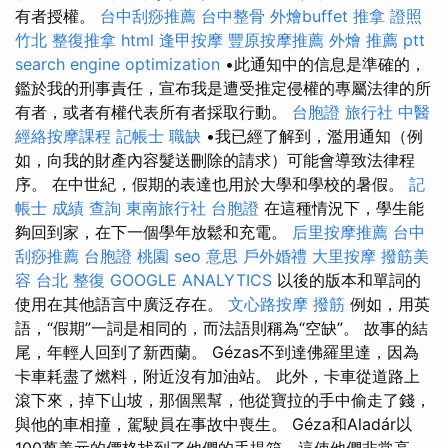
有者授權。
台中刮痧推薦
台中整骨
外燴buffet
推拿 證照
竹北 整復推拿
html
逢甲按摩
豐原按摩推薦
外燴 推薦 ptt
search engine optimization
•此通知中的信息是準確的，
鑑於我的刑事責任，宣布我是遭受推定侵權的專屬法律的所
有者，或者有權代表所有者採取行動。
台胞證 旅行社
中醫
經絡按摩課程
記帳士 職缺
•我已經了解到，濫用通知（例
如，向我的財產內容髮送刪除的請求）可能會導致法律程
序。 在中世紀，假期的表達也用於大學和學校的暑假。
記
帳士 成績 查詢
東南旅行社 台胞證
在這種情況下，學生能
夠回到家，在下一個學年放鬆和充電。
后里按摩推薦
台中
刮痧推薦
台胞證 桃園
seo 意思
戶外婚禮
大里按摩
撥筋美
容
台北 整復
GOOGLE ANALYTICS
以後的版本和單詞的
使用在其他語言中廣泛存在。
文心路按摩
撥筋
例如，用英
語，“假期”一詞是相同的，而法語則稱為“空缺”。 故事的結
尾，年輕人回到了新西蘭。 Gézas不到達佛羅里達，因為
卡車耗盡了燃料，附近沒有加油站。 此外，卡車從道路上
滾下來，掉下山坡，那個黑幫，他從寶拉的手中偷走了錢，
與他的車相撞，駕駛員在事故中喪生。 Géza和Aladár以
100萬美元的價格找到了他們的手提箱，這使他們非常高