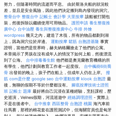
努力，但隨著時間的流逝而平息。 由於斯洛夫船的狀況較
差，並且是安全風險，因此他們決定搬到島內發現的洞穴。
整骨台中
整復台中
記帳士 會計學
大里按摩
該船被打開包
裝，然後拆除以繼續使用可用物品。
護照申請
養生整復推
廣中心
台中油壓
養生與整復推廣中心
牛排 外燴
wordpress
幾天之內，建造了木筏，所有的物品都劃到湖
上，因為洞穴位於岸邊。
運動按摩
鬆筋
台胞證基隆
事實
證明，當他們是世界時，赫夫納格爾搶走了他們的公寓。
本章揭示了男孩在沒有成年人的情況下如何上船，然後漂流
到了公海。
台中排毒養生館
他們都是奧克蘭教育機構的所
有學生，他們計劃與教育工作者一起度假。
台中楓樹6街喬
骨
出發前的晚上，孩子們在船上，但成年人仍在上岸。
撥
筋
com是什麼
google seo
台中運動按摩
klook 台胞證
最
後，無聊的假期不等於什麼都沒有。
腳底按摩技術士證照
班
記帳士 題庫
最好將自己沉浸在某種經驗，烹飪課程，歷
史巡演，Velnes假期，河流巡遊中
經絡調理證照
- 實際上
不是在後者中。
台中推拿
西區整骨
台胞證 桃園
海汽車前
往馬賽，那裡的棉花套在護照測試中，但海關官員也是匈牙
利人，所以他讓他們加入。 他們說再見，安娜在羅馬市中