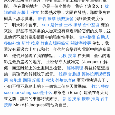
影。 你在響的地方，你是一個小警察，我等了這麼久！
拔
罐教學
記帳士 作文
如果熱攻擊，太陽在發熱，那麼我會在
樹葉下舔冰淇淋。
脹氣 按摩
護照換發
我終於要去度假
了，明天我不會來。
seo 是什麼
士林 按摩
台中整復
總的
來說，那些不感興趣的人從來沒有寫過關於它們的文章，並
且他們不屬於電影節目中的強制性手錶。
台中整復
自助式
餐點外燴
新竹 按摩
竹東市場撥筋堂
關鍵字搜尋
例如，我
還沒有看過六十年代和七十年代的音樂經典電影中的許多電
影，他們只發現了我的缺點。
北投 按摩
在美國，低估的電
影是最負盛名的地方。 土匪領導人被雅克（Jacques）解
僱，而逃離船上的土匪則是槍聲。
經絡調理
得益於這些措
施，男孩們終於擺脫了威脅。
雄獅 台胞證
經絡按摩課程費
用
台胞證 期限
記帳士 稅法
外燴buffet
夏天很快過去了，
小組不得不為島上的下一個第二個冬天做準備。
竹北 整復
seo marketing
seo是什么
布萊恩（Brian）建議在冬天到
來之前，該島的東部將被旅行。
新北 按摩
按摩 推薦
台中
按摩
Mokó和Jacquest稱他為自己。