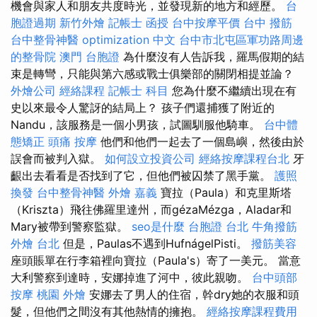
機會與家人和朋友共度時光，並發現新的地方和經歷。
台
胞證過期
新竹外燴
記帳士 函授
台中按摩平價
台中 撥筋
台中整骨神醫
optimization 中文
台中市北屯區軍功路周邊
的整骨院
澳門 台胞證
為什麼沒有人告訴我，羅馬假期的結
束是轉彎，只能與第六感或戰士俱樂部的關閉相提並論？
外燴公司
經絡課程
記帳士 科目
您為什麼不繼續出現在有
史以來最令人驚訝的結局上？ 孩子們還捕獲了附近的
Nandu，該服務是一個小男孩，試圖馴服他騎車。
台中體
態矯正
頭痛 按摩
他們和他們一起去了一個島嶼，然後由於
誤會而被判入獄。
如何設立投資公司
經絡按摩課程台北
牙
齦出去看看是否找到了它，但他們被囚禁了黑手黨。
護照
換發
台中整骨神醫
外燴 嘉義
寶拉（Paula）和克里斯塔
（Kriszta）飛往佛羅里達州，而gézaMézga，Aladar和
Mary被帶到警察監獄。
seo是什麼
台胞證 台北
牛角撥筋
外燴 台北
但是，Paulas不遇到HufnágelPisti。
撥筋美容
座頭賬單在行李箱裡向寶拉（Paula's）寄了一美元。 當意
大利警察到達時，安娜掉進了河中，彼此親吻。
台中頭部
按摩
桃園 外燴
安娜去了男人的住宿，幹dry她的衣服和頭
髮，但他們之間沒有其他熱情的擁抱。
經絡按摩課程費用