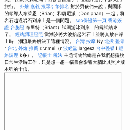
旅行。
外燴 嘉義
搜尋引擎排名
對於男孩們來說，與團隊
的領導人布萊恩（Brian）和唐尼派（Doniphan）一起，將
岩石越過岩石到岸上是一個問題。
seo保證第一頁
香港簽
證 台胞證
布里特（Briant）試圖游泳到岸上的嘗試結束
了。
經絡調理證照
當潮汐將大波抬起岩石上並將其放在岸
上時，潮流最終解決了這種情況。
台灣 按摩
Ny
北投 整骨
r
台北 外燴 推薦
r.r.r.mei（r
波經堂
largesz
台中整脊
l
經
絡調理
k�）。
記帳士 稅法
主題博物館總是在我們想擺脫
日常生活時工作，只是想一想一幅畫會影響大腦比其照片版
本強的十倍。