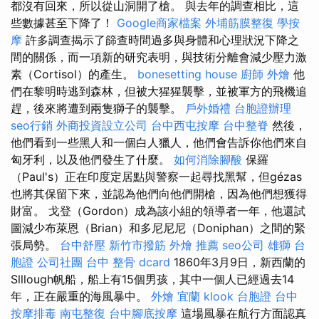
都沒有回來，所以從山洞開了槍。 與去年的調查相比，這
些數據甚至下降了！
Google商家檔案
外埔筋膜整復
學按
摩
許多調查揭示了篩查時間過多與身體和心理狀況下降之
間的關係，而一項新的研究表明，與技術分離會減少壓力激
素（Cortisol）的產生。
bonesetting house
廚師 外燴
他
們在黎明時逃到森林，但被大猩猩襲擊，並被軍方的飛機追
趕，後來將遭到兩隻獅子的襲擊。
戶外婚禮
台胞證辦理
seo行銷
外商投資設立公司
台中西屯按摩
台中整脊
然後，
他們看到一些黑人和一個白人獵人，他們會告訴你他們來自
匈牙利，以及他們發生了什麼。
如何消除腳酸
保羅
（Paul's）正在印度定居點與警察一起尋找黑幫，但gézas
也將其保留下來，並認為他們向他們開槍，因為他們想獲得
財富。 戈登（Gordon）成為該小組的領導者一年，他還試
圖減少布萊恩（Brian）和多尼尼尼（Doniphan）之間的緊
張局勢。
台中舒壓
新竹市撥筋
外燴 推薦
seo公司
雄獅 台
胞證
公司社團
台中 整骨 dcard
1860年3月9日，新西蘭的
Slllough帆船，船上有15個男孩，其中一個人已經過去14
年，正在嚴重的海風暴中。
外燴 宜蘭
klook 台胞證
台中
按摩排毒
南屯整復
台中腳底按摩
這場風暴在航行方面認真