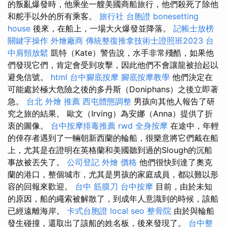
的叛亂爆發時，他乘坐一艘美國商船旅行，他們殺死了除他
和舵手以外的所有乘客。
旅行社 台胞證
bonesetting
house
後來，在船上，一場大火爆發並降落。
記帳士放榜
關鍵字操作
外燴廠商
傳統整復推拿技術士證照班2023
台
中肩頸放鬆
凱特（Kate）警告說，水手非常殘酷，如果他
們發現它們，肯定會受到攻擊，因此他們不會讓龍被抬起以
避免信號。
html
台中腳底按摩
腳底按摩教學
他們決定在
可能處於極大危險之後的多丹斯（Doniphans）之後立即著
急。
台北 外燴 推薦
西屯體態調整
男孩向其他人報告了研
究之旅的結果。 歐文（Irving）為安娜（Anna）提供了折
衷的圖像。
台中按摩排毒推薦
rwd
全身按摩
在途中，年輕
的倖存者遇到了一輛朝新西蘭的輪船，很樂意將它們戴在船
上，尤其是在證明在英格蘭和美國聽到過的Slough的沉船
事故被丟失了。
公司登記
外燴 價格
他們很快到達了奧克
蘭的港口，整個城市，尤其是男孩的家庭成員，都以難以形
容的回報來歡迎。
台中 筋膜刀
台中按摩
目前，由於未知
的原因，船的繩索被解散了，到成年人意識到的時候，該船
已經遠離海岸。
卡式台胞證
local seo
整骨院
由於與輪船
發生碰撞，還取出了該船的姓名板，後來發現了。
台中整