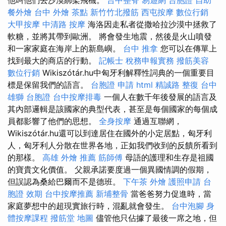
餐外燴
台中 外燴 茶點
新竹竹北撥筋
西屯按摩
數位行銷
大甲按摩
中清路 按摩
海洛因走私者從撒哈拉沙漠中拯救了
軟糖，並將其帶到歐洲。 將會發生地震，然後是火山噴發
和一家家庭在海岸上的新島嶼。
台中 推拿
您可以在傳單上
找到最大的商店的行動。
記帳士 稅務申報實務
撥筋美容
數位行銷
Wikiszótár.hu中匈牙利解釋性詞典的一個重要目
標是保留我們的語言。
台胞證 申請
html
精誠路 整復 台中
雄獅 台胞證
台中按摩排毒
一個人在數千年後發展的語言及
其內部邏輯是該國家的典型代表，甚至是每個國家的每個成
員都影響了他們的思想。
全身按摩
通過互聯網，
Wikiszótár.hu還可以到達居住在國外的小定居點，匈牙利
人，匈牙利人分散在世界各地，正如我們收到的反饋所看到
的那樣。
高雄 外燴 推薦
筋師傅
母語的護理和生存是祖國
的寶貴文化價值。 父親承諾要度過一個異國情調的假期，
但誤認為桑給巴爾而不是德班。
下午茶 外燴
護照申請
台
胞證 效期
台中按摩推薦
新埔整骨
當爸爸努力促進時，當
家庭夢想中的超現實旅行時，混亂就會發生。
台中泡腳
身
體按摩課程
撥筋堂 地圖
儘管他只佔據了最後一席之地，但