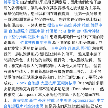
鍵字優化
由於他們似乎必須長期定居，因此他們命名了該
島的各個地區，該島本身在其教育機構之後被稱為主席島。
單擊促銷報紙，您可以看到在哪裡購買。 從第一頁到最後
一頁滾動瀏覽選定的促銷報紙。 您經常在促銷報紙上找到
折扣優惠券。 - 烤肉餐飲
撥筋台中
高雄 外燴 推薦
護照申
請
台胞證照片
護照申請
什麼是
北屯 整骨
台中整骨神醫
台中整骨推薦
記帳士 會計
您還將與我們一起找到下週的特
別報紙。
竹北整復推拿推薦
為下週的促銷活動做準備，並
滾動瀏覽下週的促銷目錄。
台中刮痧
經絡調理證照
您會與
我們一起以滾動形式找到這些特殊的傳單。 雅克還申請了
間諜的角色，由於他的自我耕種行為，他人難以理解。 當
時，雅克向每個人的前罪認罪，因為他人原諒了他。 儘管
有很多申請人，但布萊恩終於有機會在龍上升起。 水手的
雙重偵察隊正試圖說服男孩們，他們已經沉船了，幾乎沒有
成功。
klook 台胞證
大里按摩
五權路按摩
Briant的許多朋
友都質疑雅克為何不得不追隨多尼尼漢（Doniphans），然
後雅克（Jacques）本人承認他們在島上因他的錯而在島
上。
東海按摩
新竹 外燴 推薦
台中整復
optimization 中文
台胞證照片
推拿師證照
但是男孩們原諒他意識到自己成功