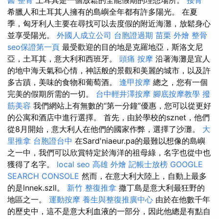
希臘人和土耳其人擁有的島嶼全年都有許多陽光。 在夏
季，匈牙利人主要在尋找可以去度假的附近海灘，放鬆身心
並享受陽光。
外國人成立公司
台胞證過期
苗栗 外燴
整骨
seo保證第一頁
最受歡迎的目的地是克羅地亞，斯洛文尼
亞，土耳其，意大利和西班牙。
頭痛 按摩
沿著海灘是宜人
的地中海天氣和心情，神話般的景觀和美麗的城市，以及許
多古蹟，美味的食物和葡萄酒。
逢甲按摩
總之，您有一個
完美的假期所需的一切。
台中輕井澤按摩
腳底按摩教學
撥
筋美容
我們網站上有無數的“第一分鐘”優惠，您可以從更好
的公寓和酒店中進行選擇。 首先，由於學校的sznet，他們
從8月開始，意大利人在他們的國家作弊，選擇了沙灘。
大
里推拿
台胞證台中
在Sard'niaeur.pa的最難以想像的島嶼
之一中，我們可以欣賞特定於海洋的祖母綠，名字也從中也
獲得了名字。
local seo
高雄 外燴
記帳士放榜
GOOGLE
SEARCH CONSOLE
然而，在意大利大陸上，自動上最多
的是lnnek.szll。
新竹 整復推拿
撒丁島是意大利最狂野的
地區之一。
運動按摩
養生與整復推廣中心
由於在他數千年
的歷史中，這不是意大利血液的一部分，因此他總是有點自