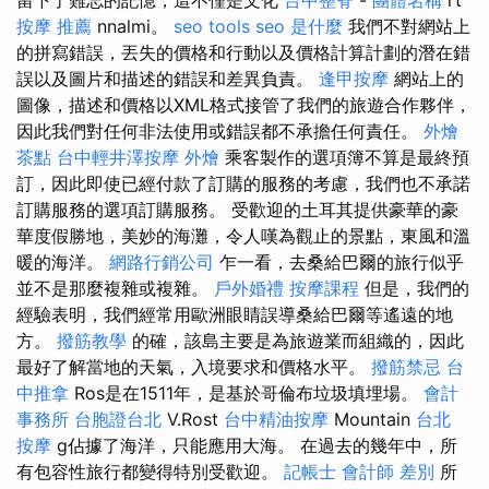
按摩 推薦
nnalmi。
seo tools
seo 是什麼
我們不對網站上
的拼寫錯誤，丟失的價格和行動以及價格計算計劃的潛在錯
誤以及圖片和描述的錯誤和差異負責。
逢甲按摩
網站上的
圖像，描述和價格以XML格式接管了我們的旅遊合作夥伴，
因此我們對任何非法使用或錯誤都不承擔任何責任。
外燴
茶點
台中輕井澤按摩
外燴
乘客製作的選項簿不算是最終預
訂，因此即使已經付款了訂購的服務的考慮，我們也不承諾
訂購服務的選項訂購服務。 受歡迎的土耳其提供豪華的豪
華度假勝地，美妙的海灘，令人嘆為觀止的景點，東風和溫
暖的海洋。
網路行銷公司
乍一看，去桑給巴爾的旅行似乎
並不是那麼複雜或複雜。
戶外婚禮
按摩課程
但是，我們的
經驗表明，我們經常用歐洲眼睛誤導桑給巴爾等遙遠的地
方。
撥筋教學
的確，該島主要是為旅遊業而組織的，因此
最好了解當地的天氣，入境要求和價格水平。
撥筋禁忌
台
中推拿
Ros是在1511年，是基於哥倫布垃圾填埋場。
會計
事務所
台胞證台北
V.Rost
台中精油按摩
Mountain
台北
按摩
g佔據了海洋，只能應用大海。 在過去的幾年中，所
有包容性旅行都變得特別受歡迎。
記帳士 會計師 差別
所