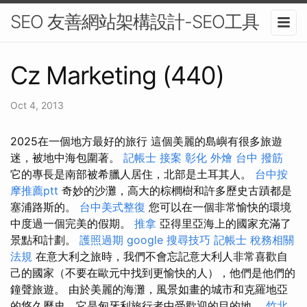
SEO 友善網站架構設計-SEO工具
Cz Marketing (440)
Oct 4, 2013
2025在一個地方最好的旅行 這個美麗的島嶼有很多旅遊
迷，被地中海包圍著。
記帳士 接案
彰化 外燴
台中 撥筋
它的專長是南部被希臘人居住，北部是土耳其人。
台中按
摩推薦ptt
奇妙的沙灘，高大的棕櫚樹和許多歷史古蹟都是
塞浦路斯的。
台中美式整復
您可以在一個非常愉快的環境
中度過一個完美的假期。
推拿
亞得里亞海上的國家充滿了
景點和計劃。
護照過期
google 搜尋技巧
記帳士 稅務相關
法規
在意大利之旅時，我們不會忘記意大利人非常喜歡自
己的國家（不要在歐元中找到更愉快的人），他們是他們的
鐘聲旅遊。 由於美麗的海灘，風景如畫的城市和克羅地亞
的悠久歷史，它是匈牙利旅行者中受歡迎的目的地。
竹北