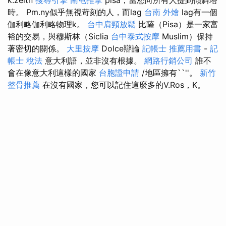
時。 Pm.ny似乎無視苛刻的人，而lag
台南 外燴
lag有一個
伽利略伽利略物理k。
台中肩頸放鬆
比薩（Pisa）是一家富
裕的交易，與穆斯林（Siclia
台中泰式按摩
Muslim）保持
著密切的關係。
大里按摩
Dolce辯論
記帳士 推薦用書
-
記
帳士 稅法
意大利語，並非沒有根據。
網路行銷公司
誰不
會在像意大利這樣的國家
台胞證申請
/地區擁有``''。
新竹
整骨推薦
在沒有國家，您可以記住這麼多的V.Ros，K。