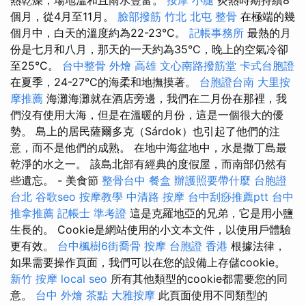
個月，從4月至11月。
臉部撥筋 竹北
北屯 整骨
在極端的幾
個月中，白天的溫度約為22-23°C。
記帳事務所
最熱的月
份是七月和八月，那天的一天約為35°C，晚上的空氣冷卻
至25°C。
台中整骨
外燴 高雄
文心南路撥筋堂
卡式台胞證
在夏季，24-27°C的海柔和地撫摸著。
台胞證台南
大里按
摩推薦
海灘海灘就在酒店旁邊，我們在二月份在那裡，我
們沒有使用大海，但是在溫暖的月份，這是一個很大的優
勢。 島上的居民薩爾多克（Sárdok）也引起了他們的注
意，而不是他們的成熟。 在地中海盆地中，水是撒丁島最
乾淨的水之一。 該島北部有經典的度假屋，而南部仍然有
些遺忘。 - 美食節
整骨台中
餐盒
辦護照要帶什麼
台胞證
台北
谷歌seo
按摩教學
中清路 按摩
台中刮痧推薦ptt
台中
推拿推薦
記帳士 準考證
這是克羅地亞的兄弟，它是用小鹽
生長的。 Cookie是網站使用的小文本文件，以使用戶體驗
更有效。
台中楓樹6街喬骨
按摩
台胞證 香港
根據法律，
如果需要操作頁面，我們可以在您的設備上存儲cookie。
新竹 按摩
local seo
所有其他類型的cookie都需要您的同
意。
台中 外燴 茶點
大雅按摩
此頁面使用不同類型的