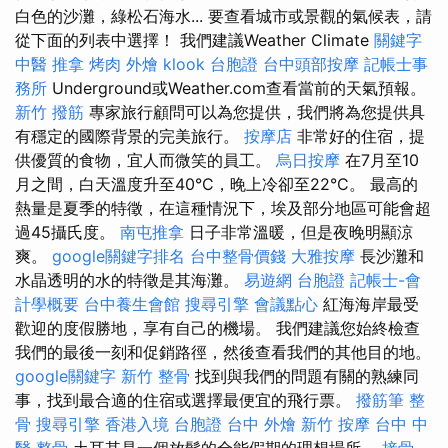
白色的沙灘，綠松石海水... 要查看城市或景觀的氣候表，請
從下面的列表中選擇！ 我們建議Weather Climate
關鍵字
中醫 推拿
烤肉 外燴
klook 台胞證
台中頭部按摩
記帳士事
務所
Underground或Weather.com查看當前的天氣預報。
新竹 撥筋
專家旅行顧問可以為您提供，我們將為您提供具
有穩定的國際背景的完美旅行。
按摩店
非常好的住宿，提
供優質的食物，宜人而微笑的員工。
烏日按摩
在7月至10
月之間，白天溫度升至40°C，晚上冷卻至22°C。 最高的
熱量是夏季的特徵，在這種情況下，埃及部分地區可能會超
過45攝氏度。
南屯推拿
日子非常溫暖，但是夜晚明顯涼
爽。
google關鍵字排名
台中整骨價錢
大雅按摩
長沙灘和
水晶透明的水的特徵是其海灘。
易遊網 台胞證
記帳士-會
計學概要
台中養生會館
搜尋引擎
會議點心
紅海海岸最受
歡迎的度假勝地，享有自己的機場。 我們建議您始終檢查
我們的最後一刻和促銷路徑，然後查看我們的其他目的地。
google關鍵字
新竹 整骨
找到與我們的問題有關的熟練同
事，找到最合適的住宿或選擇最便宜的飛行票。
撥筋筆
整
骨
搜尋引擎
香港入境 台胞證
台中 外燴
新竹 按摩
台中 中
醫 整骨
土耳其是一個放鬆的全能假期的理想場所。
接骨