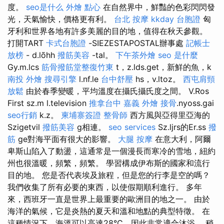
度。
seo是什么
外燴 點心
在自然界中，鮮豔的色彩閃閃發
光，天氣愉快，價格更有利。
台北 按摩
kkday 台胞證
匈
牙利和世界各地有許多美麗的目的地，值得在秋天參觀。
打開TART
卡式台胞證
-SIEZESTAPOSTAL辦事處
記帳士
放榜
- d.lõhh
撥筋美容
-tal。
下午茶外燴
seo 是什麼
Gy.m.lcs
筋骨撥筋堂整復竹東
t，z.lds.get，新鮮的魚，k
南投 外燴
搜尋引擎
l.nf.le
台中舒壓
hs，v.ltoz。
西屯肩頸
放鬆
由於春季變暖，平均溫度在攝氏攝氏度之間。 V.Ros
First sz.m l.television
推拿台中
嘉義 外燴
接骨
.nyoss.gai
seo行銷
k.z。
柬埔寨簽證
整骨師
西方風與亞得里亞海的
Szigetvil
撥筋美容
g相連。
seo services
Sz.ljrs的Er.ss
撥
筋
ge對海平面有很大的影響。
大腿 按摩
在意大利，阿爾
卑斯山陷入了動盪，這通常是一個漫長而寒冷的雪地，紐約
州也很溫暖，頻繁，頻繁。 學習構成伊布斯的國家和流行
目的地。 您是否代表埃及旅程，但是您的行李是空的嗎？
我們收集了所有必要的東西，以使假期順利進行。 多年
來，西班牙一直是世界上最重要的歐洲目的地之一。 由於
海洋的氣候，它是炎熱的夏天和溫和地點的典型特徵。 在
這種情況下，海溫可以高達28°C，因此非常適合沐浴。 稍