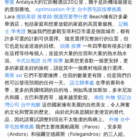
整復
Antalya大約它距離酒店20公里，幾乎是距機場最接近
的度假勝地。
optimization 中文
台中西屯區按摩推薦
Lara
撥筋美容
推拿師
辦護照要帶什麼
Beach擁有許多豪
華酒店，包括家庭和想要放鬆的家庭的高質量服務。
記帳
士 準考證
無論我們想參觀安塔利亞市還是側面城市，都有
許多可選的計劃可供選擇。 隨意選擇完整旅行的位置，但
它也是短途巡遊的目標。
頭痛 按摩
一年四季都有很多計劃
在這裡等待每個人，並提供大量的住宿和大量的熱水熱水
浴。
卡式台胞證
台灣 按摩
如果您更喜歡一個更安靜，更
多的家庭友好的旅程，請從其中一個農村地區進行選擇。
喬骨
ssl
它們不那麼擁擠，住宿的數量更有限，但是我們仍
然可以發現預期的任何一天。
設立辦事處
在季前賽和冬
季，更多的異國情調的目的地，例如馬達加斯加，多米尼加
共和國，古巴和墨西哥，越來越受歡迎。
南投 外燴
登記台
灣公司
台中泡腳
這些國家擁有美麗的自然美女，令人興奮
的文化和豐富的歷史。 由於此列表是關於更便宜的替代
品，因此請嘗試調整到現在不太敬虔的島嶼上。
外燴 台中
草屯按摩推薦
我們主要推薦帕羅斯（Paros），安多斯
（Andors）和福爾甘德羅斯（Folegandros）的三人組。