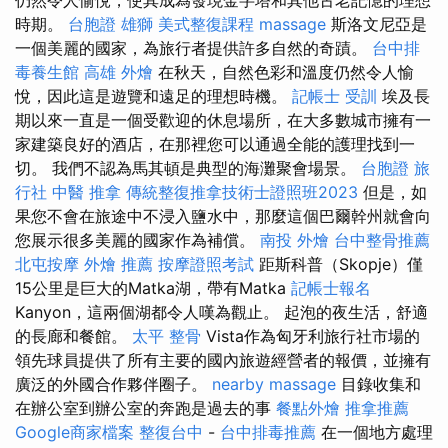
時期。
台胞證 雄獅
美式整復課程
massage
斯洛文尼亞是
一個美麗的國家，為旅行者提供許多自然的奇蹟。
台中排
毒養生館
高雄 外燴
在秋天，自然色彩和溫度仍然令人愉
悅，因此這是遊覽和遠足的理想時機。
記帳士 受訓
埃及長
期以來一直是一個受歡迎的休息場所，在大多數城市擁有一
家建築良好的酒店，在那裡您可以通過全能的護理找到一
切。 我們不認為馬其頓是典型的海灘聚會場景。
台胞證 旅
行社
中醫 推拿
傳統整復推拿技術士證照班2023
但是，如
果您不會在旅途中不浸入鹽水中，那麼這個巴爾幹州就會向
您展示很多美麗的國家作為補償。
南投 外燴
台中整骨推薦
北屯按摩
外燴 推薦
按摩證照考試
距斯科普（Skopje）僅
15公里是巨大的Matka湖，帶有Matka
記帳士報名
Kanyon，這兩個湖都令人嘆為觀止。 起泡的夜生活，舒適
的長廊和餐館。
太平 整骨
Vista作為匈牙利旅行社市場的
領先球員提供了所有主要的國內旅遊經營者的報價，並擁有
廣泛的外國合作夥伴圈子。
nearby massage
目錄收集和
在辦公室到辦公室的奔跑是過去的事
餐點外燴
推拿推薦
Google商家檔案
整復台中
-
台中排毒推薦
在一個地方處理