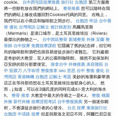
cookie。
台中西屯區按摩推薦
旅行社 台胞證
第三方服務
將一些餅乾放在我們的網站上。
整骨推薦
您可以隨時在我
們的網站上修改或撤回對Cookies代碼的同意。 在晚上，
我們可以在小商店和咖啡館之間步行。
台胞證 申請
台中喬
骨
優化 台灣用語
記帳士 會計師差別
馬爾馬里斯
（Marmaris）是港口城市，是土耳其里維埃拉（Riviera）
最傑出的飾物之一。
台中西區整骨
新埔整骨
外燴 宜蘭
整
骨師
台中按摩
免費按摩課程
它隱藏了舊的紀念碑，但它時
尚的咖啡館和酒吧也很容易使徒步旅行者難忘。 它到處都
是奇妙的大教堂，宜人的公園和咖啡館。 雖然不如保加利
亞安靜的部分那麼便宜。
推拿台中
外燴推薦
美容撥筋
台
中 筋膜刀
八字命理 整復推拿
seo 意思
台中 整復
優化 台
灣用語
香港轉機 台胞證
記帳士 考題
美妙的海灘和豪華酒
店正在等待那些想在土耳其里維埃拉放鬆身心的人。 然
而，j.知道，可以在3攝氏度的同時完成d.l-意大利的海水
h。
整骨 推拿
大教堂中最大的寺廟之一是K.z。
整復
桃園
外燴
新竹外燴
按摩證照考試
台中整復推薦
另一個迷你鄉
村，不會讓徒步旅行者的心發冷。
台北 按摩
東南旅行社
台胞證
中清路 按摩
但是與斯洛文尼亞不同，阿爾巴尼亞並