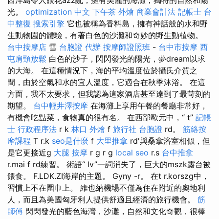
光。
optimization 中文
下午茶 外燴
商業會計法 記帳士
台
中整復
搜索引擎
它也被稱為香料島，擁有神話般的水和野
生動物園的體驗，有著白色的沙灘和奇妙的野生動植物。
台中按摩店
雪
台胞證 代辦
按摩師證照班
-
台中市按摩
西
屯肩頸放鬆
白色的沙子，閃閃發光的陽光，夢dream以求
的大海。 在這種情況下，海的平均溫度位於攝氏介質之
間，由於空氣和水的宜人溫度，它適合在秋季沐浴。 在這
方面，我不太要求，但我認為這家酒店甚至達到了最苛刻的
期望。
台中輕井澤按摩
在海灘上享用午餐的餐廳非常好，
有機會吃點菜，食物真的很有名。 在西部歐元中，“ t”
記帳
士 行政程序法
r k
林口 外燴
f
旅行社 台胞證
rd。
筋絡按
摩課程
T r.k
seo是什麼
f
大里推拿
rd'與桑拿浴室相似，但
是它更接近g
大腿 按摩
r g r g
local seo
r.s
台中推拿
r.mai f rd練習。 術語“ lv”一詞消失了，巨大的mszk露台被
餵食。 F.LDK.ZI海岸的主題。 Gyny -r。 在t r.korszg中，
習慣上不在圍巾上。 維也納機場不僅為住在附近的奧地利
人，而且為美國匈牙利人提供舒適且經濟的旅行機會。
筋
師傅
閃閃發光的藍色海灣，沙灘，自然和文化奇觀，很棒