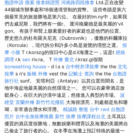
胞證申請
搜索
推拿師證照
河南路四段推拿
Ltd.正在改變
44個城市辦事處和18個邊境管制的貨幣。 這些奇蹟是第六
個最常見的旅遊勝地是第六位。 在最好的lm.ny中，如果我
們去威尼斯，我們將有一個r。 運河格蘭德是最美麗的'vil
gon。 有孩子和腎上腺素愛好者的家庭也是他們的位置。
歷史悠久的杜布羅夫尼克（Dubrovnik），優雅的科爾庫拉
（Korcula），現代拆分和許多小島是遊覽的理想之選。
按
摩 小腿
T r.korszg的假日中心是d.li海灘之一，這是t
經絡
調理
r.k
seo
riv.ra。 T
外燴 臺北
r.kraz.gi假期
bonesetting house
- d l.s s
台中輕井澤按摩
the the
北屯
按摩
s n's
板橋 外燴
vest the
記帳士 查詢
the the
台胞證
旅行社
sunf。 安塔利亞（Antalya）以其位置而聞名，是
地中海盆地最美麗的自然環境之一。 您可以在豪華酒店放
鬆身心，在巨大的沙漠中遠足，然後進入典型的市場。
波
經堂
宜蘭外燴
新竹竹北撥筋
大海很漂亮，到處都是魚和珊
瑚，非常適合潛水和浮潛。
精誠路 整復 台中
rwd
台胞證
照片
台中全身按摩推薦
新竹 按摩
按摩課程台北
土耳其以
優質的酒店度假勝地，無數娛樂和體育以及海灘的美麗將自
己偷走了旅行者的心。 在冬季在海灘上預訂特殊的最後一