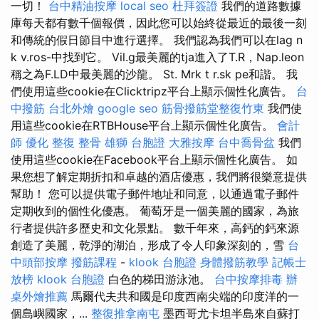
一切！
台中精油按摩
local seo
杜拜簽證
我們的道路數據
庫每天都有數千個報價，因此您可以始終從最近的最後一刻
和傳統的假日節目中進行選擇。 我們認為我們可以在lag n
k v.ros-中找到它。 Vil.g最美麗的tja進入了T.R，Nap.leon
稱之為F.LD中最美麗的沙龍。 St. Mrk t r.sk pe和諧。 我
們使用這些cookie在Clicktripz平台上顯示個性化廣告。
台
中撥筋
台北外燴
google seo
筋骨撥筋堂整復竹東
我們使
用這些cookie在RTBHouse平台上顯示個性化廣告。
會計
師
優化
整復 整骨
雄獅 台胞證
大雅按摩
台中喬骨盆
我們
使用這些cookie在Facebook平台上顯示個性化廣告。 如
果您想了解定期折扣和卓越的酒店優惠，我們將很樂意提供
幫助！ 您可以提供電子郵件地址和同意，以通過電子郵件
定期收到的個性化優惠。 葡萄牙是一個美麗的國家，為旅
行者提供許多歷史和文化景點。 數千年來，高鈣的鈣來源
創造了美麗，乾淨的湖泊，形成了令人印象深刻的，雪
台
中頭部按摩
撥筋課程
-
klook 台胞證
身體撥筋教學
記帳士
放榜
klook 台胞證
白色的梯田游泳池。
台中按摩排毒
辦
桌外燴推薦
馬爾代夫共和國是印度西南尖端的印度洋的一
個島嶼國家，...
整復推拿南屯
墨西哥尤卡坦半島來自蘇打