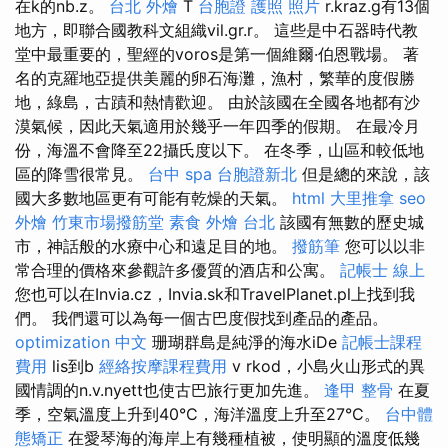
在k的nb.z。
台北 外燴
T
台胞證 護照 照片
r.kraz.g有13個
地方，即聯合國教科文組織vil.gr.r。 這些是中石器時代教
堂中最重要的，聖經的voros是第一個維爾·伯恩戰場。 著
名的克羅地亞提供美麗的卵石海灘，漁村，繁華的度假勝
地，綠島，古蹟和熱情歡迎。 由於該國在全國各地都有沙
漠氣候，因此天氣適用於幾乎一年四季的假期。 在最冷月
份，海溫不會降至22攝氏度以下。 在冬季，山區和較低地
區的降雪很常見。
台中 spa
台胞證新北
但是總的來說，該
國大多數地區更有可能有乾燥的天氣。
html
大里推拿
seo
外燴
竹東市場撥筋堂
素食 外燴 台北
該國有無數的歷史城
市，神話般的水療中心和遠足目的地。
撥筋筆
您可以以非
常合理的價格來參觀許多優質的酒店和公寓。
記帳士 線上
您也可以在Invia.cz，Invia.sk和TravelPlanet.pl上找到我
們。 我們還可以為每一個古巴度假找到產品的產品。
optimization 中文
珊瑚群島是純淨的海水iDe
記帳士課程
費用
lis到b
經絡按摩課程費用
v rkod，小島火山形式的異
國情調的n.v.nyett也使古巴旅行更加先進。
逢甲 整骨
在夏
季，空氣溫度上升到40°C，海洋溫度上升至27°C。
台中體
態矯正
在愛琴海的海岸上有幾種植被，使明顯的溫度低幾