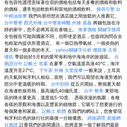
有包容性護理意味著住宿的價格包括每天多餐的價格和飲料
的價格，通常包括軟飲料和當地的酒精飲料。
搜尋引擎
台
中精油按摩
我們向那些想在酒店牆之間放鬆的人推薦它。
台中整脊
西式外燴
台中整骨神醫
外燴 嘉義
將錢包放在冷
靜的家中，您不必將其花在食物上。
推拿價格
關鍵字搜尋
全包報告可能與國家不同，但即使是酒店，也值得詢問在全
包框架內提供所選酒店。 有一個亞熱帶氣候，一個炎熱的
夏天和一個多雨的冬天。
yahoo關鍵字分析
撥筋筆
天母
撥筋
季節始於5月初的愛琴海和地中海海岸的旅遊區。
台
胞證台中
記帳士 答案
在夏季，空氣溫度高達40°C，海洋
溫度升至27°C。
下午茶 外燴
大里按摩
一般來說，土耳其
的天氣與匈牙利人相似，當然，我們可以期望在海邊旁邊的
部分中更溫暖的時期。
台中刮痧
從五月開始，整個夏天都
在海邊乾燥而熱，最高攝氏40攝氏度。
台中 整骨
東部地
區的降水量更高，溫度低5-10度。 憑藉浪漫的氛圍，各種
各樣的景觀和海灘以及豐富的植物群，它吸引了想要旅行的
每個聚會和家庭。
記帳士 軟體
在我們的網站上，您會發現
匈牙利出色的旅行社的最後一分鐘優惠。
經絡調理
易遊網
台胞證
註冊我們的新聞通訊，您將是第一個了解我們最新