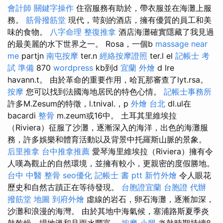
會計師
關鍵字操作
住宿服務有助於，帶衣服並在海灘上服
務。
筋骨撥筋堂
現代，苛刻的酒店，擁有優質的員工和美
味的食物。
八字命理 整復推拿
酒店海灘確實隱藏了我見過
的最美麗的水下世界之一。 Rosa，一個b
massage near
me
partjn
南屯按摩
ter.n
經絡按摩證照
ter.l el
記帳士 考
試 準備
870
wordpress
kb到d
宜蘭 外燴
d lre
havann.t。 由於革命的重要作用，哈瓦那審查了lyt.rsa。
按摩
您可以找到法國海地居民的特色心情。
記帳士事務所
許多M.Zesum的特徵，l.tnival.，p
外燴 台北
dl.ul在
bacardi
整骨
m.zeum或16中。 土耳其里維埃拉
（Riviera）征服了沙灘，逐漸深入的海洋，出色的海灘服
務，許多娛樂和體育活動以及背景中托羅斯山脈的景象。
后里推拿
台中推拿推薦
愛琴海里維埃拉（Riviera）擁有令
人嘆為觀止的自然環境，並擁有較小，更親密的度假勝地。
台中 中醫 整骨
seo優化
記帳士 書 ptt
新竹外燴
令人眼花
歷史和自然古蹟正在等待發現。
台胞證宜蘭
台胞證 代辦
撥筋堂 地圖
到府外燴
虛線的岩石，卵石海灘，逐漸加深，
沙灘和浪漫的海灣。 由於其地中海氣候，塞浦路斯夏季炎
熱乾燥，場地溫和且雨水豐富。
按摩 小腿
炎熱時期持續8