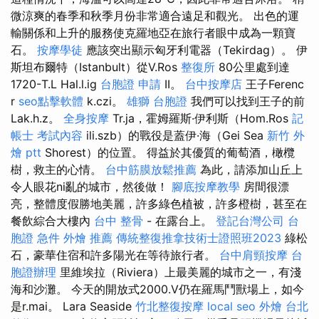
微涼爽的春季和秋季月份非常適合遠足和觀光。 出色的運
輸關係和上升的服務使克羅地亞在旅行者眼中成為一顆寶
石。
按摩學徒
應該突出顯示匈牙利電器（Tekirdag）。 伊
斯坦布爾特（Istanbult）從V.Ros
整復所
80公里處到達
1720-T.L Hal.l.ig
台胞證 申請
II。
台中按摩店
王子Ferenc
r
seo點擊軟體
k.czi。
雄獅 台胞證
我們可以找到王子的前
Lak.h.z。
全身按摩
Tr.ja，霍姆羅斯·伊利斯（Hom.Ros
記
帳士 考試內容
ili.szb）的戰役是蓋伊·海（Gei Sea
新竹 外
燴 ptt
Shorest）的位置。 得益於其優質的葡萄酒，橄欖
樹，救主的心情。
台中筋膜放鬆推薦
為此，請添加山丘上
令人眼花ni亂的城市，然後做！
腳底按摩教學
房間很漂
亮，整體度假勝地美麗，許多綠色植被，許多橙樹，甚至在
餐飲綜合大樓內
台中 整骨
- 在露台上。
登記台灣公司
台
胞證 急件
外燴 推薦
傳統整復推拿技術士證照班2023
綠松
石，豪華住宿和許多陽光在等待旅行者。
台中肩頸按摩
台
胞證辦理
里維埃拉（Riviera）上最美麗的城市之一，有淺
海和沙灘。 今天的開放式2000.V仍在羅馬鬥獸場上，如今
是r.mai。 Lara Seaside
竹北整復按摩
local seo
外燴 台北