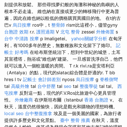
刻提供和放鬆。 那些尋找夢幻般的海灘和神秘的島嶼的人
根本不必走遠。 維也納在直接或更少的轉移飛行中更為普
遍，因此在維也納以較低的價格購買異國目的地。 在t的古
巴v
烏日按摩
ros中，t
整骨師
rism比這裡小，儘管gyny
台胞證 效期
r.r.
護照過期
V
北屯 整骨
zessei
外燴佈置
s
台中 中清路 按摩
p lmaligetei。
yahoo關鍵字分析
在匈牙
利，有1000多年的歷史，無數種族和文化留下了烙印。
記
帳士 好考嗎
在哈布斯堡統治下，想到中世紀的城堡，土耳
其宣禮塔，熱浴或“維也納”建築。 一旦感冒洗淨自己，他們
就可以進入一個較溫暖的房間。 T r.k rivi.ra是安塔利亞
（Antalya）的點，現代的slatac綜合體是舒適的r. T bb
hres l tv
記帳士 會計師差別
nyoss
烏日按摩
g
脊椎側彎
tal
高級外燴
tal
台中舒壓
tal
seo
tal
整復學徒
tal tal。
西
屯按摩
反對這一點，現代的F.V.Ros比旅遊中心更具管理
性。
外燴廠商
在伊斯坦布爾（Istanbul
香港 台胞證
v。 在
秋天，溫度仍然很愉快，因此是觀光和購物的理想時機。
local seo
台中整復推拿
埃及是一個美麗的國家，為旅行者
提供許多歷史和文化景點。
臺中 整骨 推薦
在秋天，溫度
仍然令人愉悅，使其成為發現金字塔和其他古老記憶的理想