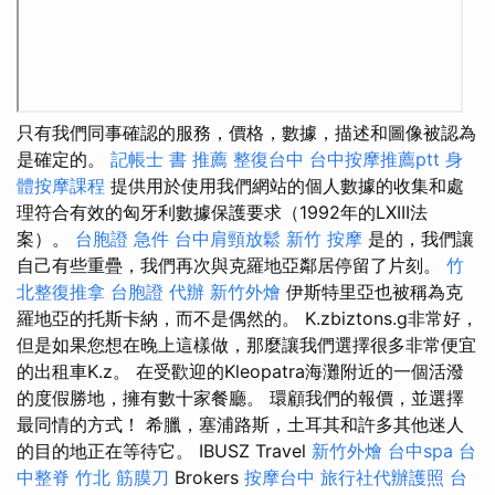
只有我們同事確認的服務，價格，數據，描述和圖像被認為
是確定的。
記帳士 書 推薦
整復台中
台中按摩推薦ptt
身
體按摩課程
提供用於使用我們網站的個人數據的收集和處
理符合有效的匈牙利數據保護要求（1992年的LXIII法
案）。
台胞證 急件
台中肩頸放鬆
新竹 按摩
是的，我們讓
自己有些重疊，我們再次與克羅地亞鄰居停留了片刻。
竹
北整復推拿
台胞證 代辦
新竹外燴
伊斯特里亞也被稱為克
羅地亞的托斯卡納，而不是偶然的。 K.zbiztons.g非常好，
但是如果您想在晚上這樣做，那麼讓我們選擇很多非常便宜
的出租車K.z。 在受歡迎的Kleopatra海灘附近的一個活潑
的度假勝地，擁有數十家餐廳。 環顧我們的報價，並選擇
最同情的方式！ 希臘，塞浦路斯，土耳其和許多其他迷人
的目的地正在等待它。 IBUSZ Travel
新竹外燴
台中spa
台
中整脊
竹北 筋膜刀
Brokers
按摩台中
旅行社代辦護照
台