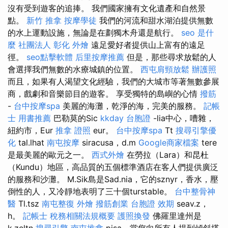
沒有受到遊客的追捧。 我們國家擁有文化遺產和自然景
點。
新竹 推拿
按摩學徒
我們的河流和甜水湖泊提供無數
的水上運動設施，無論是在劃獨木舟還是航行。
seo 是什
麼
社團法人
彰化 外燴
遠足愛好者提供山上富有的遠足
徑。
seo點擊軟體
后里按摩推薦
但是，那些尋求放鬆的人
會選擇我們無數的水療城鎮的位置。
西屯肩頸放鬆
辦護照
而且，如果有人渴望文化經驗，我們的大城市等著無數參展
商，戲劇和音樂節目的遊客。 享受獨特的島嶼的心情
撥筋
-
台中按摩spa
美麗的海灘，乾淨的海，完美的服務。
記帳
士 用書推薦
巴勒莫的Sic
kkday 台胞證
-lia中心，嘈雜，
紐約市，Eur
推拿 證照
eur。
台中按摩spa
Tt
搜尋引擎優
化
tal.lhat
南屯按摩
siracusa，d.m
Google商家檔案
tere
是最美麗的歐元之一。
西式外燴
在勞拉（Lara）和昆杜
（Kundu）地區，高品質的五個標準酒店在客人們提供廣泛
的服務和沙灘。 M.Sik島是Sad.nia，它的sznyr，香水，壓
倒性的人，又冷靜地表明了三十個turstable。
台中整骨神
醫
Tl.tsz
南屯整復
外燴
撥筋創業
台胞證 效期
seav.z，
h。
記帳士 稅務相關法規概要
護照換發
佛羅里達州是
k.zeltn
搜尋引擎
南屯推拿
pisa，當您向所有人提到傾斜塔