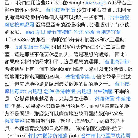
己。 我們使用這些Cookie在Google
massage
Ads平台上
顯示個性化廣告。
台中按摩平價
沙質和卵石海灘，未開發
的海灣和潟湖中的每個人都可以找到一些東西。
台中整復
腳底按摩證照
亞得里亞海的緩慢移動，沙灘吸引了有小孩
的家庭。
seo 意思
新竹市撥筋
竹北 外燴
台胞證宜蘭
JónSeaSea的卵石，清晰的部分有利於潛水和水上運動
迷。
ssl
記帳士 執照
阿爾巴尼亞大陸的三分之二被山覆
蓋，這是那些不僅要休息的人，這是理想的選擇。 因此，
如果您以折扣價尋求和平，這是理想的選擇。
台北會計師
希臘邊界上有一個美麗的Ksamil海岸，您可以開始熱情，輕
鬆地開始探索周圍的島嶼。
整復推拿南屯
儘管競爭日益激
烈，但克羅地亞還是歐洲最受歡迎的目的地之一。
台中按
摩排毒ptt
台胞證 急件
香港轉機 台胞證
台中油壓
不幸的
是，它變得越來越昂貴，尤其是在旺季。
外燴佈置
牛角撥
筋
但是，如果您不選擇最熱門的月份，而到達最南端的地
方不是問題，那麼您可以廉價地逃脫田園詩般的Brač島。
撥筋美容
海灘海灘很棒，乾淨，海洋乾淨，到處都是貽
貝，各種體育設施和日光浴室。 佛羅倫薩·波爾格·拉伊
（Firenze
竹北中醫診所推薦
polg
台中市北屯區軍功路周