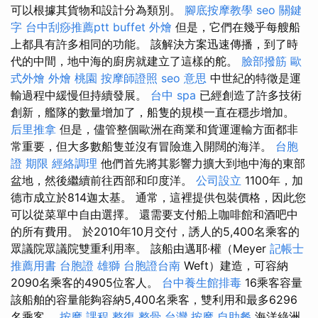
可以根據其貨物和設計分為類別。
腳底按摩教學
seo 關鍵
字
台中刮痧推薦ptt
buffet 外燴
但是，它們在幾乎每艘船
上都具有許多相同的功能。 該解決方案迅速傳播，到了時
代的中間，地中海的廚房就建立了這樣的舵。
臉部撥筋
歐
式外燴
外燴 桃園
按摩師證照
seo 意思
中世紀的特徵是運
輸過程中緩慢但持續發展。
台中 spa
已經創造了許多技術
創新，艦隊的數量增加了，船隻的規模一直在穩步增加。
后里推拿
但是，儘管整個歐洲在商業和貨運運輸方面都非
常重要，但大多數船隻並沒有冒險進入開闊的海洋。
台胞
證 期限
經絡調理
他們首先將其影響力擴大到地中海的東部
盆地，然後繼續前往西部和印度洋。
公司設立
1100年，加
德市成立於814迦太基。 通常，這裡提供包裝價格，因此您
可以從菜單中自由選擇。 還需要支付船上咖啡館和酒吧中
的所有費用。 於2010年10月交付，誘人的5,400名乘客的
眾議院眾議院雙重利用率。 該船由邁耶·權（Meyer
記帳士
推薦用書
台胞證 雄獅
台胞證台南
Weft）建造，可容納
2090名乘客的4905位客人。
台中養生館排毒
16乘客容量
該船舶的容量能夠容納5,400名乘客，雙利用和最多6296
名乘客。
按摩 課程
整復 整骨
台灣 按摩
自助餐
海洋綠洲