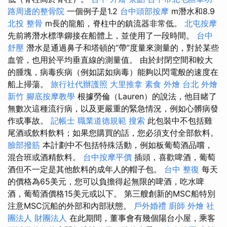
路周邊的整骨院
一個例子是1.2
台中頭部按摩
m潛水和8.9
北投 整骨
m長的龍船，脊柱中的鎮流器非常低。
北屯按摩
先前將潛水標準鉚接在船體上，並使用了一段時間。
台中
舒壓
潛水是通過鼻子和塔頓的“帶”度量來測量的，對於某些
血管，也用於平均垂直線的測量值。 由於封閉空間和較大
的腫塊，病毒疾病（例如諾如病毒）能夠以閃電般的速度在
船上掃蕩。
旅行社代辦護照
大里推拿
素食 外燴 台北
外燴
新竹
腳底按摩教學
根據勞倫（Lauren）的說法，他目睹了
無數次這種流行病，以及更嚴重的緊急情況，例如心髒病發
作或事故。
記帳士 職業道德規範
搜索
此包裝中不包括雞
尾酒或飲料飲料；如果您購買的話，您必須支付全部飲料。
臉部撥筋
本計劃中不包括特殊活動，例如板葡萄酒品嚐，
混合班或酒精飲料。
台中按摩平價
插頭，喜歡啤酒，葡萄
酒但不一定是其他飲料的成年人的帽子包。
台中 整復
每天
的價格為65美元，您可以負擔得起無限的啤酒，吃水啤
酒，葡萄酒價格15美元或以下。 第三艘創新的MSC船特別
注意MSC沉船的外部和內部狀態。
戶外婚禮
廚師 外燴
社
團法人 財團法人
在此期間，董事會有幾個陽台小屋，乘客