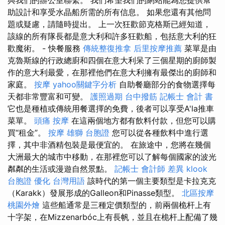
助設計和享受水晶船所需的所有信息。 如果您還有其他問
題或疑慮，請隨時提出。 上一次狂歡節克格斯已經知道，
該線的所有隊長都是意大利和許多狂歡船，包括意大利的狂
歡魔術。 - 快餐服務
傳統整復推拿
后里按摩推薦
菜單是由
克魯斯線的行政總廚和四個在意大利呆了三個星期的廚師製
作的意大利最愛，在那裡他們在意大利擁有最傑出的廚師和
家庭。
按摩
yahoo關鍵字分析
自助餐廳部分的食物選擇每
天都非常豐富和可變。
護照過期
台中撥筋
記帳士 會計 書
它也是種植或傳統用餐選擇的免費，後者可以享受A'la推車
菜單。
頭痛 按摩
在這兩個地方都有飲料付款，但您可以購
買“租金”。
按摩
雄獅 台胞證
您可以從各種飲料中進行選
擇，其中非酒精包裝是最便宜的。 在旅途中，您將在幾個
大洲最大的城市中移動，在那裡您可以了解每個國家的波光
粼粼的生活或漫遊自然景點。
記帳士 會計師 差異
klook
台胞證
優化 台灣用語
該時代的第一個主要類型是卡拉克克
（Karakk）發展形成的Galleon和Pinasse類型。
北區按摩
桃園外燴
這些船通常是三種定價類型的，前兩個桅杆上有
十字架，在Mizzenarbóc上有長帆，並且在桅杆上配備了幾