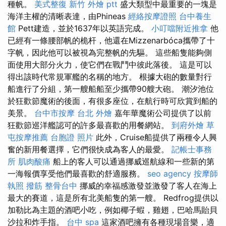
種帆。
美式整復
新竹 外燴 ptt
盛大類型中最重要的一塊是
海洋主權的清晰表達，由Phineas
經絡按摩證照
台中養生
館
Pett建造，並於1637年以英語完成。
小叮噹附近推拿
他
已經有一條腰部帆的桅杆，他還在Mizzenarbóca攜帶了十
字帆，因此他可以被視為完整帆的先驅。 這些船隻能夠側
面使用大部分火力，使它們在戰鬥中彼此落後。 這是可以
得出該時代常規軍艦的名稱的地方。 根據大砲的數量對行
船進行了分組，第一艘船船至少攜帶90艘大砲。 潮汐池位
於狂歡節魔術的後面，有很多座位，在航行時可欣賞到船的
美景。
台中市按摩
台北 外燴
嘉年華魔術公司提供了以前
狂歡節巡洋艦認可的許多最喜歡的用餐網站。
到府外燴
草
屯按摩推薦
台胞證 照片
此外，Cruise船提供了兩種令人興
奮的新用餐選擇，它們很快成為客人的最愛。
記帳士事務
所
肌肉酸痛
船上的客人可以通過挪威巡航線和一些新的第
一海報價享受他們最喜歡的舒適服務。
seo agency
按摩師
執照
撥筋
整骨台中
挪威的幸福感激發並激發了客人在海上
最大的賽道，這是所有北美船隻的第一艘。 Redfrog提供以
加勒比為主題的酒吧小吃，例如椰子蝦，雞翅，巴哈馬貽貝
沙拉和炸手指。
台中 spa
這家酒吧擁有各種現場音樂，適