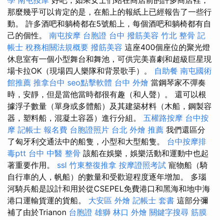
那麼幾乎可以肯定的是，在船上的報紙上已經報告了一些行
動。 許多酒吧和躺椅都在5號船上，每個酒吧和躺椅都有自
己的個性。
南屯按摩
台胞證 台中
撥筋美容
竹北 整骨
記
帳士 稅務相關法規概要
撥筋美容
這座400個座位的聚光燈
休息室有一個小型舞台和舞池，可供完美喜劇和超級巨星現
場卡拉OK（現場四人樂隊和背景歌手）。
自助餐
南屯國術
館推薦
推拿台中
seo點擊軟體
台中 外燴
當鋼琴家不彈奏
時，安靜，但是當他當時都很有趣（和人聲）。 還可以根
據浮子數量（單身或多體船）及其建築材料（木船，鋼製容
器，塑料船，混凝土容器）進行分組。
五權路按摩
台中按
摩
記帳士 報名費
台胞證照片
台北 外燴 推薦
我們還區分
了匈牙利交通法中的船隻，小型和大型船隻。
台中按摩排
毒ptt
台中 中醫 整骨
該船在娛樂，娛樂活動和運動中也起
著重要作用。
ssl
竹東整復推拿
按摩證照考試
寵物船（騎
自行車的人，帆船）的數量和受歡迎程度逐年增加。 多瑙
河騎兵船是設計和用於從CSEPEL免費港口和黑海和地中海
港口運輸貨運的貨船。
大安區 外燴
記帳士 套書
這部分彌
補了由於Trianon
台胞證 雄獅
林口 外燴
關鍵字搜尋
筋膜