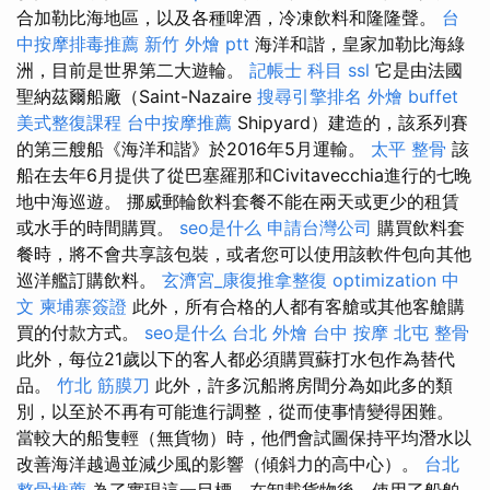
合加勒比海地區，以及各種啤酒，冷凍飲料和隆隆聲。
台
中按摩排毒推薦
新竹 外燴 ptt
海洋和諧，皇家加勒比海綠
洲，目前是世界第二大遊輪。
記帳士 科目
ssl
它是由法國
聖納茲爾船廠（Saint-Nazaire
搜尋引擎排名
外燴 buffet
美式整復課程
台中按摩推薦
Shipyard）建造的，該系列賽
的第三艘船《海洋和諧》於2016年5月運輸。
太平 整骨
該
船在去年6月提供了從巴塞羅那和Civitavecchia進行的七晚
地中海巡遊。 挪威郵輪飲料套餐不能在兩天或更少的租賃
或水手的時間購買。
seo是什么
申請台灣公司
購買飲料套
餐時，將不會共享該包裝，或者您可以使用該軟件包向其他
巡洋艦訂購飲料。
玄濟宮_康復推拿整復
optimization 中
文
柬埔寨簽證
此外，所有合格的人都有客艙或其他客艙購
買的付款方式。
seo是什么
台北 外燴
台中 按摩
北屯 整骨
此外，每位21歲以下的客人都必須購買蘇打水包作為替代
品。
竹北 筋膜刀
此外，許多沉船將房間分為如此多的類
別，以至於不再有可能進行調整，從而使事情變得困難。
當較大的船隻輕（無貨物）時，他們會試圖保持平均潛水以
改善海洋越過並減少風的影響（傾斜力的高中心）。
台北
整骨推薦
為了實現這一目標，在卸載貨物後，使用了船舶