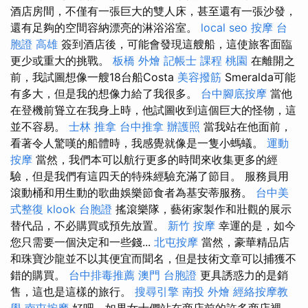
酒店房間，不僅有一張巨大的雙人床，甚至還有一張沙發，
還有足夠的空間容納漂亮的淋浴浴室。
local seo
按摩
台
胞證 高雄
簽到酒店後，可能會發現這艘船，這使旅客面臨
更少或重大的挑戰。
板橋 外燴
記帳士 課程 桃園
在離開之
前，我試圖想像一艘18台船Costa
美容撥筋
Smeralda可能
有多大，但是我的想像力給了我很多。
台中腳底按摩
當他
在登機前聳立在我身上時，他試圖收到這個巨大的怪物，這
並不容易。
士林 推拿
台中推拿
辦護照
當我站在他面前，
看著令人驚嘆的船體時，我感覺就像是一隻小螞蟻。
運動
按摩
當然，我們本可以航行更多的時間來收集更多的經
驗，但是我們有這四天的特殊經驗充滿了節目。 服務員用
滾動桶和用生動的歌曲娛樂節食者為基安蒂服務。
台中美
式整復
klook 台胞證
搖滾樂隊，藝術家製作和壯觀的展示
替代品，不必購買或預先放置。
新竹 按摩
幸運的是，如今
您只需要一個決定和一些錢...
北屯按摩
當然，豪華精品店
和珠寶沙龍並不以其便宜而聞名，但是技術文章可以捕獲不
錯的購買。
台中排毒推薦
澳門 台胞證
更具誘惑力的是銷
售，這也是這樣的旅行。
搜尋引擎
南投 外燴
經絡按摩教
學
南屯按摩
好吧，如果女士們站在商店前的許多商店裡，