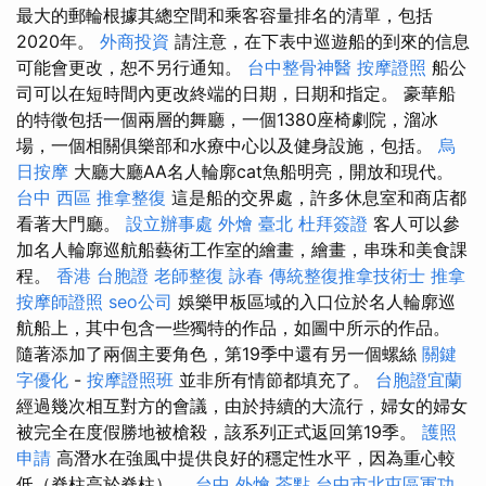
最大的郵輪根據其總空間和乘客容量排名的清單，包括
2020年。
外商投資
請注意，在下表中巡遊船的到來的信息
可能會更改，恕不另行通知。
台中整骨神醫
按摩證照
船公
司可以在短時間內更改終端的日期，日期和指定。 豪華船
的特徵包括一個兩層的舞廳，一個1380座椅劇院，溜冰
場，一個相關俱樂部和水療中心以及健身設施，包括。
烏
日按摩
大廳大廳AA名人輪廓cat魚船明亮，開放和現代。
台中 西區 推拿整復
這是船的交界處，許多休息室和商店都
看著大門廳。
設立辦事處
外燴 臺北
杜拜簽證
客人可以參
加名人輪廓巡航船藝術工作室的繪畫，繪畫，串珠和美食課
程。
香港 台胞證
老師整復 詠春
傳統整復推拿技術士
推拿
按摩師證照
seo公司
娛樂甲板區域的入口位於名人輪廓巡
航船上，其中包含一些獨特的作品，如圖中所示的作品。
隨著添加了兩個主要角色，第19季中還有另一個螺絲
關鍵
字優化
-
按摩證照班
並非所有情節都填充了。
台胞證宜蘭
經過幾次相互對方的會議，由於持續的大流行，婦女的婦女
被完全在度假勝地被槍殺，該系列正式返回第19季。
護照
申請
高潛水在強風中提供良好的穩定性水平，因為重心較
低（脊柱高於脊柱）。
台中 外燴 茶點
台中市北屯區軍功