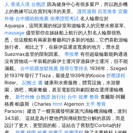
人
香港入境 台胞證
因為健身中心有很多窗戶，所以跑步機
上的教練可以欣賞到海洋的美景。
護照過期
后里推拿
宜蘭
外燴
台中國術館推薦
按摩證照考試
名人輪廓位於
Aquaspa，這間美麗的候診室和遊輪客人的完整水療菜單。
massage
儘管那些在姊妹船上航行的人對名人輪廓很熟
悉，但這艘船有兩家新餐廳和許多新的地點，它們喜歡游輪
旅行者。 相比之下，在蘇伊茲通道寬廣的地方，潛水是
Suezmax血管的限制因素。
學按摩
有些超級輪轂能夠通過
沒有貨物或一半裝載的蘇伊士運河穿過蘇伊士運河，但不能
滿載。
台中筋膜放鬆推薦
搜尋引擎排名
1936年，Szeged
於1937年發行了Tisza，最後是1939年的Kosice
舒壓課程
Rider。
記帳士 書
健康和水療服務，體育設施，水游樂
園，酒吧，獨家餐廳，甚至電影院和劇院都在選擇運輸機
會。
新竹外燴
台胞證 旅行社
台中 按摩 整骨
查爾斯·阿爾
格農·帕森斯（Charles
html
Algernon
太平 整骨
Parsons）建造了一艘英國發明家蒸汽渦輪機渦輪機，達到
34.5節。 這就是為什麼他們與傳統類型分解的原因，而是
設計了更大，更堅固的船，這結合了舊類型Corbita的好
處。
按摩
桃園 按摩
按摩店
按摩課程
除了主要桅杆上的帆