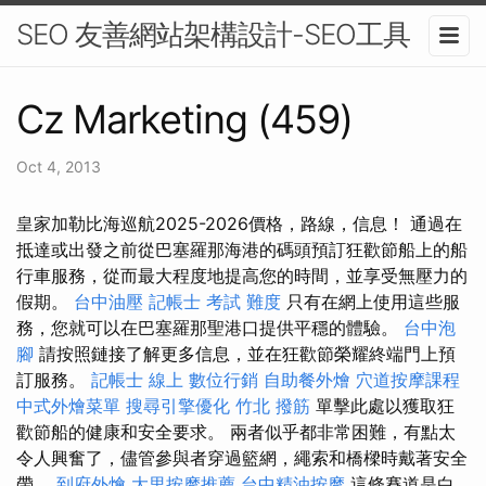
SEO 友善網站架構設計-SEO工具
Cz Marketing (459)
Oct 4, 2013
皇家加勒比海巡航2025-2026價格，路線，信息！ 通過在
抵達或出發之前從巴塞羅那海港的碼頭預訂狂歡節船上的船
行車服務，從而最大程度地提高您的時間，並享受無壓力的
假期。
台中油壓
記帳士 考試 難度
只有在網上使用這些服
務，您就可以在巴塞羅那聖港口提供平穩的體驗。
台中泡
腳
請按照鏈接了解更多信息，並在狂歡節榮耀終端門上預
訂服務。
記帳士 線上
數位行銷
自助餐外燴
穴道按摩課程
中式外燴菜單
搜尋引擎優化
竹北 撥筋
單擊此處以獲取狂
歡節船的健康和安全要求。 兩者似乎都非常困難，有點太
令人興奮了，儘管參與者穿過籃網，繩索和橋樑時戴著安全
帶。
到府外燴
大里按摩推薦
台中精油按摩
這條賽道是白