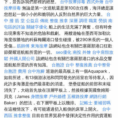
下，並告訴我們那裡的經歷。
台中按摩排毒
西式外燴
台中
按摩排毒
無論是第一次巡航還是第100次任務，海洋總是讓
您想起一個小小的和脆弱的人反對自然界的巨大力量。
台
中 撥 筋 堂 公益店 傳統 整復 推拿 深層 調理 職業 勞損 南
屯區的評論
關鍵字優化
船上的生活充滿了興奮，但有時會
出現乘客不知道的危險和戲劇。 兩艘遊輪在墨西哥加勒比
海度假勝地的科蘇梅爾港口發生碰撞，被290米長的一個人
受傷...
筋師傅
東海按摩
該網站包含有關巴塞羅那港口狂歡
節榮耀巡航船所需的一切。
seo優化
南投 外燴
台中肩頸放
鬆
外國人開公司
該網站包含有關巴塞羅那港口的水晶交響
巡航船所需的所有知識。
台胞證 台中
整復推薦
台中整骨
台胞證 費用
台中泡腳
巡遊的最高板上有一個Aquapark，
如前所述，有13個游泳池和閃閃發光的浴室在等待客人，因
此許多海灘是他們最喜歡的消遣。 堡壘從船的前部和末端
消失了，大砲首先放在頂層甲板上，然後根據英國詹姆斯·
貝克（James
身體按摩
戶外婚禮
五權路按摩
網路行銷
Baker）的想法，在下層甲板上以幾排。
記帳士 要補習嗎
在這種情況下，有可能通過切入船側的床單上開火。
台中
西區 推拿整復
目前在世界貿易中發揮決定性作用的貨運船