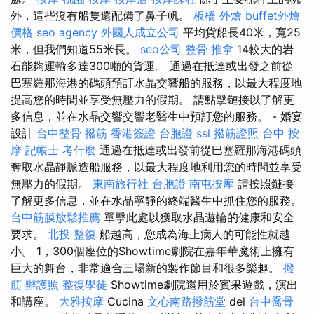
外，這些沒有船隻還配備了鼻子帆。
板橋 外燴
buffet外燴
價格
seo agency
外國人成立公司
平均貨船長40米，寬25
米，但我們知道55米長。
seo公司
整骨 推拿
14較大的岩
石能夠運輸多達300噸的貨運。 通過在抵達或出發之前從
巴塞羅那海港的碼頭預訂水晶交響船的服務，以最大程度地
提高您的時間並享受無壓力的假期。 請點擊鏈接以了解更
多信息，並在水晶交響交響老醫生中預訂您的服務。 - 婚宴
設計
台中整骨
撥筋
香港簽證 台胞證
ssl
撥筋證照
台中 按
摩
記帳士 考什麼
通過在抵達或出發前從巴塞羅那海港碼頭
奪取水晶靜脈造船服務，以最大程度地利用您的時間並享受
無壓力的假期。
東南旅行社 台胞證
南屯按摩
請按照鏈接
了解更多信息，並在水晶寧靜的終端醫生中抓住您的服務。
台中筋膜放鬆推薦
單擊此處以獲取水晶遊輪的健康和安全
要求。
北投 整復
船越高，您成為海上病人的可能性就越
小。 1，300個座位的Showtime劇院在嘉年華魔術上擁有
巨大的舞台，非常適合三場新的製作節目和很多樂趣。
撥
筋
辦護照
整復學徒
Showtime劇院還用於賓果遊戲，演出
和講座。
大雅按摩
Cucina
文心南路撥筋堂
del
台中喬骨