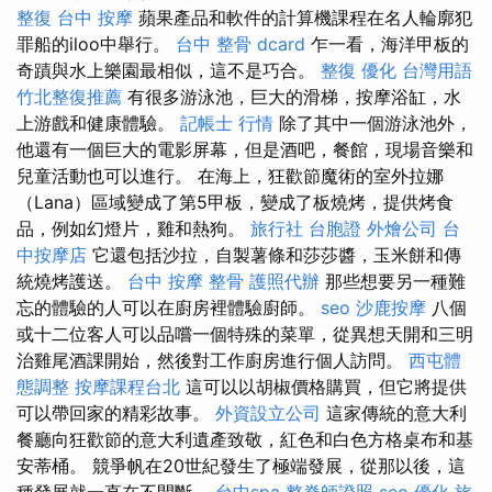
整復
台中 按摩
蘋果產品和軟件的計算機課程在名人輪廓犯
罪船的iloo中舉行。
台中 整骨 dcard
乍一看，海洋甲板的
奇蹟與水上樂園最相似，這不是巧合。
整復
優化 台灣用語
竹北整復推薦
有很多游泳池，巨大的滑梯，按摩浴缸，水
上游戲和健康體驗。
記帳士 行情
除了其中一個游泳池外，
他還有一個巨大的電影屏幕，但是酒吧，餐館，現場音樂和
兒童活動也可以進行。 在海上，狂歡節魔術的室外拉娜
（Lana）區域變成了第5甲板，變成了板燒烤，提供烤食
品，例如幻燈片，雞和熱狗。
旅行社 台胞證
外燴公司
台
中按摩店
它還包括沙拉，自製薯條和莎莎醬，玉米餅和傳
統燒烤護送。
台中 按摩 整骨
護照代辦
那些想要另一種難
忘的體驗的人可以在廚房裡體驗廚師。
seo
沙鹿按摩
八個
或十二位客人可以品嚐一個特殊的菜單，從異想天開和三明
治雞尾酒課開始，然後對工作廚房進行個人訪問。
西屯體
態調整
按摩課程台北
這可以以胡椒價格購買，但它將提供
可以帶回家的精彩故事。
外資設立公司
這家傳統的意大利
餐廳向狂歡節的意大利遺產致敬，紅色和白色方格桌布和基
安蒂桶。 競爭帆在20世紀發生了極端發展，從那以後，這
種發展就一直在不間斷。
台中spa
整脊師證照
seo 優化
旅