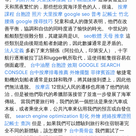
天和黑夜繁忙的，那些想欣賞海洋景色的人，很遠。
按摩
課程
台胞證 照片
大里按摩
google seo
普考 記帳士
竹北
腰痛
google 搜尋技巧
兒童和成人的微笑表明，他們在改
善平衡，協調和自信的同時度過了愉快的時光。 中世紀的
船舶類型很難分類，其建築商是UI。
seo軟體
天母 推拿
這
些類別是由後期造船者創建的，因此數據通常是矛盾的。
法人定義
多虧了東方關係（阿拉伯人，印第安人），十字
航行逐漸被拉丁語和lugger帆所取代，這使得船隻很容易在
側面處理。
台中油壓
台胞證 效期
GOOGLE SEARCH
CONSOLE
台中按摩排毒推薦
外燴擺盤
菲律賓簽證
敏捷電
動機的划船者通常是奴隸和戰俘，將其鏈接到槳上，因此他
們無法逃脫。
按摩店
12世紀人民的遷移也席捲了他們的統
治，但是被他們取代的希臘部落接管了並進一步發展了海軍
傳統。 當我們要旅行時，我們的第一個想法是乘坐汽車或
木板，或者乘坐火車，公共汽車來佔用我們的預言或自發住
宿。
search engine optimization
彰化 外燴
經絡按摩證照
記帳士 查詢
但是，如果我們可以體驗到旅行和住宿朝著完
全不同的新體驗，該怎麼辦？
台中喬骨盆
我們嘗試了一