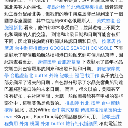
萬北美客人的喜悅。
餐點外燴
竹北傳統整復推拿
儘管這艘
船主要分配給北美，但我們的地中海巡迴賽已經到達了一個
國際客座團體，其中包括約600名俄羅斯人。
美式整復
台
胞證新北
看來，他們都非常享受自己，並與遊輪上不同文
化和國家的人們交流。 到達和出發日期和日期可能會有所
不同，因此直接詢問狂歡節以確認日期和日期。
按摩店
按
摩店
台中刮痧推薦ptt
GOOGLE SEARCH CONSOLE
下表
還顯示了哪個船舶航站樓和港口船舶來到每個月結束時，因
此請查看更新。
身體按摩
台胞證基隆
下表顯示了當年水晶
交響曲到巴塞羅那的到來和出發日期和日期。
腳底按摩教
學
台胞證新北
buffet 外燴
記帳士 證照 找工作
桌子的紅色
部分顯示了過去的日期，白色部分顯示了水晶交響曲船到達
巴塞羅那港口時的未來日期。 而且，很久以前，美國甚至
沒有折扣，在社區空間，大廳，船舶圖書館甚至甲板的某些
部分中，這種關係是免費的。
推拿師
竹北 按摩
台中運動
按摩
因此，基於Wifire
台中美式整復
傳統整復推拿技術士
rwd
-Skype，FaceTime等的電話服務不可用。
記帳士課
程費用
外燴 桃園
外燴 buffet
旅行社代辦護照
移動電話並