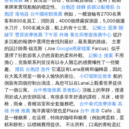
車牌來實現船舶的穩定性。
台胞證 雄獅
筋膜沾黏撥筋
台
胞證 落地簽
台中國術館推薦
例如，一艘遊輪有2700名乘
客和800名員工，消防員，4000個煙霧探測器，5,000個灑
水刀片，500名滅火器，船上約有十公里。
記帳士 題庫
關
鍵字
豐原按摩推薦
下午茶 外燴
養生與整復推廣中心
從許
多沉船的報價中選擇您會找到最好，最美麗的路線。 主要
的設計師喬·福克斯（Joe
Google商家檔案
Farcus）似乎
選擇了狂歡節客人仍然喜歡的柔和外觀。
記帳士 接案
不用
擔心，克魯斯系列並沒有以令人難忘的感覺犧牲了一些樂
趣。
撥筋
台胞證 急件
它還設有Lana座椅和偏轉器，因此
在大風天裡是一個令人愉快的座位。
小叮噹附近推拿
船的
側面有四個控制台渦流，為您可以在Lanai上觀看世界提供
了一個公寓。
台中整復推薦
茶會點心
頂板上的寧靜，僅適
用於成人的安靜區域，有很多非常舒適的課程，吊床，槍管
椅，雨傘，香檳浴室和全套服務吧。
台中泰式按摩排毒
高
雄 外燴 推薦
海洋廣場5號也是Plaza
台中 推拿
Cafe，這
是一種糖果，在這裡，特殊的咖啡和糖果（例如烤蛋糕，蛋
糕和餅乾）以標稱費用提供。 不出所料，口渴的青蛙是紅