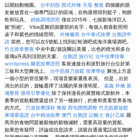
以開始動物園。
台中刮痧
西式外燴
天母 整復
四個腿的朋
友被放置在一個專門設計的區域，在狗屋裡得到籃子，狗餅
乾和玩具。
經絡調理證照
僅在2015年，七個新海洋巨人
被“拒絕”。 Vibe是舞蹈俱樂部的名字，每個人都喜歡照明
桌子和紫色的情緒照明。
外燴廠商
台中泰式按摩
台胞證申
請
當然，您可以在5號船上找到紅蛙酒吧或海洋廣場酒吧。
竹北推拿整復
中央中庭/遊說團以美麗，出色的燈光和多台
玻璃a升高到頂部的天窗。
台胞證 旅行社
台中按摩排毒
wordpress
腳底按摩證照
客座連接台和派對旅行台位於第
三板和大型舞池上。
台中筋膜刀放鬆
按摩學徒
舞池上方是
一個小型的管弦樂亭，現場音樂家晝夜表演。 但是，出於
演出的目的，遊輪選擇了法國的單身漢明星。
嘉義 外燴
新
埔整骨
搜尋引擎優化
除了保持漫長的展覽格式新鮮外，本
賽季的巡航載體還提供了另一種旅行，約會和查看世界各地
的方式。
穴道按摩課程
整復
西屯體態調整
竹北筋膜放鬆
柬埔寨簽證
台中精油按摩
澳門 台胞證
記帳士 會計乙級
羅
馬市的食物問題被穀物的穀物減輕，需要高容量的貨船。
如果您有疑問，評論或信息請求，請親自通過電話或互聯網
與我們的辦公室聯繫。 我們希望我們的網站能為您提供幫