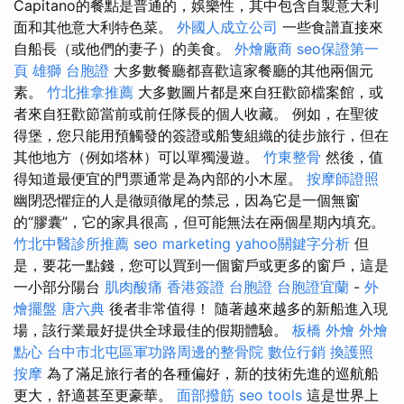
Capitano的餐點是普通的，娛樂性，其中包含自製意大利
面和其他意大利特色菜。
外國人成立公司
一些食譜直接來
自船長（或他們的妻子）的美食。
外燴廠商
seo保證第一
頁
雄獅 台胞證
大多數餐廳都喜歡這家餐廳的其他兩個元
素。
竹北推拿推薦
大多數圖片都是來自狂歡節檔案館，或
者來自狂歡節當前或前任隊長的個人收藏。 例如，在聖彼
得堡，您只能用預觸發的簽證或船隻組織的徒步旅行，但在
其他地方（例如塔林）可以單獨漫遊。
竹東整骨
然後，值
得知道最便宜的門票通常是為內部的小木屋。
按摩師證照
幽閉恐懼症的人是徹頭徹尾的禁忌，因為它是一個無窗
的“膠囊”，它的家具很高，但可能無法在兩個星期內填充。
竹北中醫診所推薦
seo marketing
yahoo關鍵字分析
但
是，要花一點錢，您可以買到一個窗戶或更多的窗戶，這是
一小部分陽台
肌肉酸痛
香港簽證 台胞證
台胞證宜蘭
-
外
燴擺盤
唐六典
後者非常值得！ 隨著越來越多的新船進入現
場，該行業最好提供全球最佳的假期體驗。
板橋 外燴
外燴
點心
台中市北屯區軍功路周邊的整骨院
數位行銷
換護照
按摩
為了滿足旅行者的各種偏好，新的技術先進的巡航船
更大，舒適甚至更豪華。
面部撥筋
seo tools
這是世界上