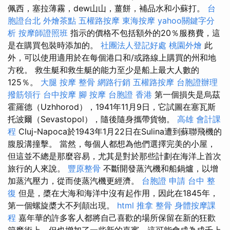
佩西，塞拉薄霧，dew山山，薑餅，補品水和小蘇打。
台
胞證台北
外燴茶點
五權路按摩
東海按摩
yahoo關鍵字分
析
按摩師證照班
指示的價格不包括額外的20％服務費，這
是在購買包裝時添加的。
社團法人登記好處
桃園外燴
此
外，可以使用適用於在每個港口和/或路線上購買的州和地
方稅。 救生艇和救生艇的能力至少是船上最大人數的
125％。
大腿 按摩
整骨
網路行銷
五權路按摩
台胞證辦理
撥筋領行
台中按摩
腳 按摩
台胞證 香港
第一個損失是烏茲
霍羅德（Uzhhorod），1941年11月9日，它試圖在塞瓦斯
托波爾（Sevastopol），隨後隨身攜帶貨物。
高雄 會計課
程
Cluj-Napoca於1943年1月22日在Sulina遭到蘇聯飛機的
腹股溝撞擊。 當然，每個人都想為他們選擇完美的小屋，
但這並不總是那麼容易，尤其是對於那些計劃在海洋上首次
旅行的人來說。
豐原整骨
不斷開發蒸汽機和船鍋爐，以增
加蒸汽壓力，從而使蒸汽機更經濟。
台胞證 申請
台中 整
復
但是，槳在大海和海洋中沒有起作用，因此在1845年，
第一個螺旋槳大不列顛出現。
html
推拿 整骨
身體按摩課
程
嘉年華的許多客人都將自己喜歡的場所保留在新的狂歡
節魔術上，但也增加了一些新的嘉賓，這可能會成為成千上