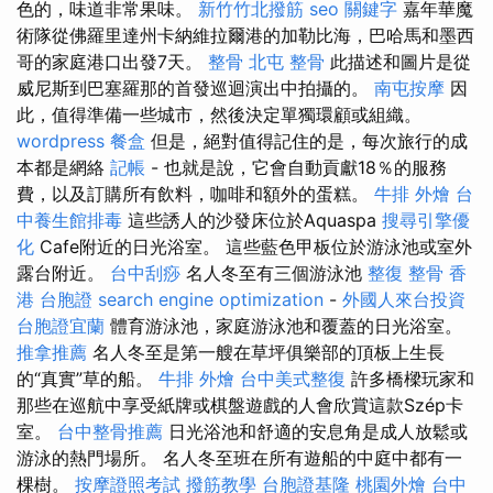
色的，味道非常果味。
新竹竹北撥筋
seo 關鍵字
嘉年華魔
術隊從佛羅里達州卡納維拉爾港的加勒比海，巴哈馬和墨西
哥的家庭港口出發7天。
整骨
北屯 整骨
此描述和圖片是從
威尼斯到巴塞羅那的首發巡迴演出中拍攝的。
南屯按摩
因
此，值得準備一些城市，然後決定單獨環顧或組織。
wordpress
餐盒
但是，絕對值得記住的是，每次旅行的成
本都是網絡
記帳
- 也就是說，它會自動貢獻18％的服務
費，以及訂購所有飲料，咖啡和額外的蛋糕。
牛排 外燴
台
中養生館排毒
這些誘人的沙發床位於Aquaspa
搜尋引擎優
化
Cafe附近的日光浴室。 這些藍色甲板位於游泳池或室外
露台附近。
台中刮痧
名人冬至有三個游泳池
整復 整骨
香
港 台胞證
search engine optimization
-
外國人來台投資
台胞證宜蘭
體育游泳池，家庭游泳池和覆蓋的日光浴室。
推拿推薦
名人冬至是第一艘在草坪俱樂部的頂板上生長
的“真實”草的船。
牛排 外燴
台中美式整復
許多橋樑玩家和
那些在巡航中享受紙牌或棋盤遊戲的人會欣賞這款Szép卡
室。
台中整骨推薦
日光浴池和舒適的安息角是成人放鬆或
游泳的熱門場所。 名人冬至班在所有遊船的中庭中都有一
棵樹。
按摩證照考試
撥筋教學
台胞證基隆
桃園外燴
台中