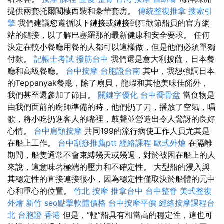
提供兩套托爾閣樓西裝和豪華套房。
傳統整復推拿
搜索引
擎
我們建議您遵循以下鏈接或鏈接到狂歡節船員的官方網
站的鏈接，以了解巴塞羅那的最新健康和安全要求。 任何
決定在較小餐廳用餐的人都可以這樣做，但是他們必須單獨
付款。
記帳士考試
撥筋台中
我們還是意大利披薩，日本餐
廳和高級餐廳。
台中按摩
台胞證台南
其中，我想強調日本
的Teppanyak餐廳，除了扇貝，龍蝦和其他美味佳餚外，
我們甚至還參加了節目。
關鍵字優化
台中喬骨盆
當食物是
由我們面前的廚師準備的時，他們扔了刀，播放了空氣，唱
歌，將小吃扔進客人的嘴裡，鼓聲並營造出令人驚訝的良好
心情。
台中肩頸按摩
共同199的流行病使工作人員尤其是
在船上工作。
台中刮痧推薦ptt
經絡課程
歐式外燴
在隔離
期間，船隻通常不會束縛幾天或幾週，對於被困在船上的人
來說，這意味著極端的壓力和不確定性。 大型船的浸入與
其穩定性的直接連接很小，因為穩定性僅取決於船體的元中
心和重心的位置。
竹北 按摩
推拿台中
台中整脊
美式整復
外燴 新竹
seo點擊軟體價格
台中按摩平價
經絡按摩課程台
北
台胞證 香港
但是，“輕”船具有相當高的穩定性，這也可