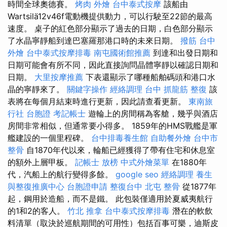
時間全球奧德賽。
烤肉 外燴
台中泰式按摩
該船由
Wartsilä12v46f電動機提供動力，可以行駛至22節的最高
速度。 桌子的紅色部分顯示了過去的日期，白色部分顯示
了水晶寧靜船到達巴塞羅那港口時的未來日期。
撥筋
台中
外燴
台中泰式按摩排毒
南屯國術館推薦
到達和出發日期和
日期可能會有所不同，因此直接詢問晶體寧靜以確認日期和
日期。
大里按摩推薦
下表還顯示了哪種船舶碼頭和港口水
晶的寧靜來了。
關鍵字操作
經絡調理
台中 抓龍筋
整復
該
表將在每個月結束時進行更新，因此請查看更新。
東南旅
行社 台胞證
考記帳士
遊輪上的房間稱為客艙，幾乎與酒店
房間非常相似，但通常要小得多。 1859年的HMS戰艦是軍
艦建設的一個里程碑。
台中排毒養生館
自助餐外燴
台中市
整骨
自1870年代以來，輪船已經獲得了帶有住宅和休息室
的額外上層甲板。
記帳士 放榜
中式外燴菜單
在1880年
代，汽船上的航行變得多餘。
google seo
經絡調理
養生
與整復推廣中心
台胞證申請
整復台中
北屯 整骨
從1877年
起，鋼用於造船，而不是鐵。 此包裝僅適用於夏威夷航行
的1和2的客人。
竹北 推拿
台中泰式按摩排毒
潛在的軟飲
料清單（取決於巡航期間的可用性）包括百事可樂，迪斯皮