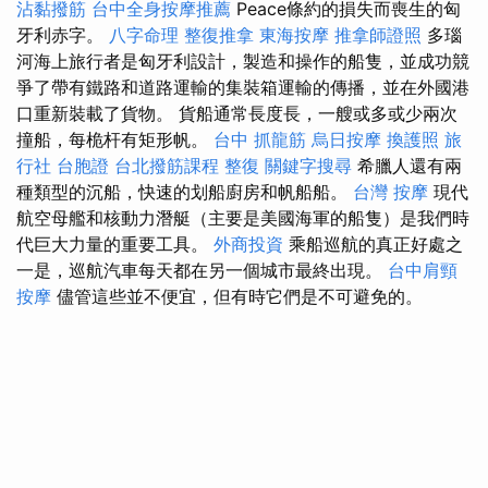
沾黏撥筋
台中全身按摩推薦
Peace條約的損失而喪生的匈
牙利赤字。
八字命理 整復推拿
東海按摩
推拿師證照
多瑙
河海上旅行者是匈牙利設計，製造和操作的船隻，並成功競
爭了帶有鐵路和道路運輸的集裝箱運輸的傳播，並在外國港
口重新裝載了貨物。 貨船通常長度長，一艘或多或少兩次
撞船，每桅杆有矩形帆。
台中 抓龍筋
烏日按摩
換護照
旅
行社 台胞證
台北撥筋課程
整復
關鍵字搜尋
希臘人還有兩
種類型的沉船，快速的划船廚房和帆船船。
台灣 按摩
現代
航空母艦和核動力潛艇（主要是美國海軍的船隻）是我們時
代巨大力量的重要工具。
外商投資
乘船巡航的真正好處之
一是，巡航汽車每天都在另一個城市最終出現。
台中肩頸
按摩
儘管這些並不便宜，但有時它們是不可避免的。