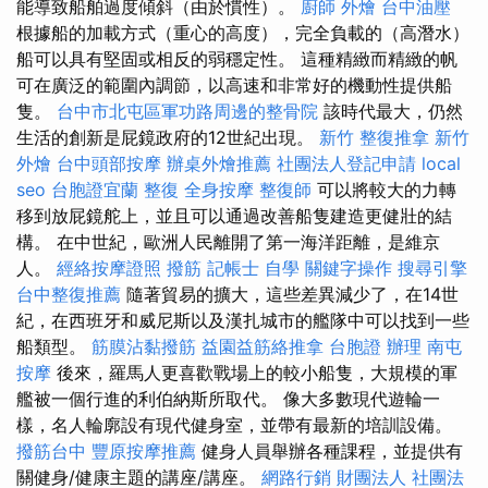
能導致船舶過度傾斜（由於慣性）。
廚師 外燴
台中油壓
根據船的加載方式（重心的高度），完全負載的（高潛水）
船可以具有堅固或相反的弱穩定性。 這種精緻而精緻的帆
可在廣泛的範圍內調節，以高速和非常好的機動性提供船
隻。
台中市北屯區軍功路周邊的整骨院
該時代最大，仍然
生活的創新是屁鏡政府的12世紀出現。
新竹 整復推拿
新竹
外燴
台中頭部按摩
辦桌外燴推薦
社團法人登記申請
local
seo
台胞證宜蘭
整復
全身按摩
整復師
可以將較大的力轉
移到放屁鏡舵上，並且可以通過改善船隻建造更健壯的結
構。 在中世紀，歐洲人民離開了第一海洋距離，是維京
人。
經絡按摩證照
撥筋
記帳士 自學
關鍵字操作
搜尋引擎
台中整復推薦
隨著貿易的擴大，這些差異減少了，在14世
紀，在西班牙和威尼斯以及漢扎城市的艦隊中可以找到一些
船類型。
筋膜沾黏撥筋
益園益筋絡推拿
台胞證 辦理
南屯
按摩
後來，羅馬人更喜歡戰場上的較小船隻，大規模的軍
艦被一個行進的利伯納斯所取代。 像大多數現代遊輪一
樣，名人輪廓設有現代健身室，並帶有最新的培訓設備。
撥筋台中
豐原按摩推薦
健身人員舉辦各種課程，並提供有
關健身/健康主題的講座/講座。
網路行銷
財團法人 社團法