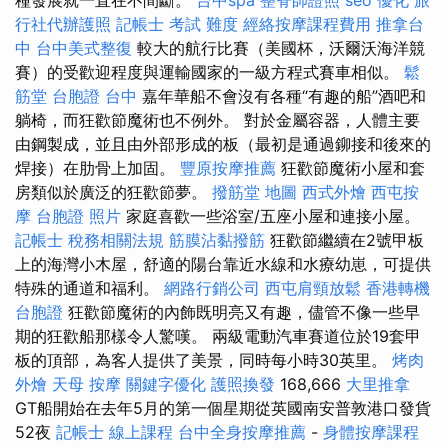
行社代辦護照
記帳士 考試 難度
經絡按摩課程費用
推拿台
中
台中美式整復
較大的航行比賽（美國杯，沃爾沃海洋競
賽）的受歡迎程度與運輸國家的一級方程式賽車相似。
鬆
筋堂
台胞證 台中
嘉年華船不會沒有各種“有趣的船”酒吧和
躺椅，而狂歡節魔術也不例外。 對於金屬容器，人體主要
由鋼製成，並且由外部形成的板（最初是通過鉚接和後來的
焊接）在肋骨上加固。
豐原按摩推薦
狂歡節魔術小屋和套
房類似於廣泛的狂歡節夢。
撥筋堂 地圖
西式外燴
西屯按
摩
台胞證 照片
家庭喜歡一些浴室/五座小屋和連接小屋。
記帳士 稅務相關法規
筋膜沾黏撥筋
狂歡節繼續在2號甲板
上的海灣小木屋，舒適的陽台靠近水線和水療幼崽，可提供
特殊的通道和福利。
網路行銷公司
西屯肩頸放鬆
香港轉機
台胞證
狂歡節魔術的內飾既明亮又有趣，儘管不像一些早
期的狂歡船那樣令人驚嘆。 兩級電動汽車賽道位於19套甲
板的頂部，為客人提供了美景，同時每小時30英里。
烤肉
外燴
天母 按摩
關鍵字優化
護照換發
168,666
大里推拿
GT船開始在去年5月的第一個星期從英國南安普敦港口發貨
52夜
記帳士 線上課程
台中全身按摩推薦
-
身體按摩課程