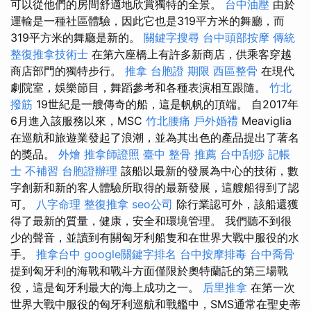
可以從他們的房間舒適地欣賞獨特的全景。
台中油壓
由於
運輸是一種社區體驗，因此它也是319平方米的舞廳，而
319平方米的舞廳是新的。
關鍵字搜尋
台中頭部按摩
傳統
整復推拿技術士
在第六座橋上有許多新商店，供乘客穿越
商店部門的獨特步行。
推拿
台胞證 期限
西區整骨
在現代
劇院室，娛樂節目，舞蹈參考和各種表演相互跟隨。
竹北
撥筋
19世紀是一艘傳奇的船，這是帆帆的頂端。 自2017年
6月進入該服務以來，MSC
竹北腰痛
戶外婚禮
Meaviglia
在巡航和旅遊業發起了浪潮，並為其出色的產品提出了著名
的獎品。
外燴
推拿師證照
臺中 整骨 推薦
台中刮痧
記帳
士 不補習
台胞證辦理
該船以最新的發展為中心的技術，數
字創新和新的客人體驗所取得的最新發展，這艘船得到了認
可。
八字命理 整復推拿
seo公司
除行業認可外，該船還獲
得了最新的質量，健康，安全和環境管理。 我們聽不到很
少的聲音，並讀到有關匈牙利船隻和在世界大戰中服役的水
手。
推拿台中
google關鍵字排名
台中按摩排毒
台中喬骨
提到匈牙利的海戰和戰斗方面僅限於奧特蘭託的第三場戰
役，這是匈牙利最大的海上成功之一。
后里推拿
在第一次
世界大戰中服役的匈牙利巡航和戰艦中，SMS通常在聖史蒂