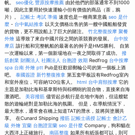
帆。
seo優化
豐原按摩推薦
由於他們的部落通常不到1000
噸，因此主要用於快速運輸小但有價值的商品（茶，鴉
片）。
記帳士 考試 準備
速度也是一種商業意義
seo 是什
麼
-
台中氣結推拿
以天文價格出售的第一艘中國船舶發貨
的貨物，更不用說船上了巨大的賭注。
竹北整復按摩
聚餐
外燴
這導致了來自中國片段之間的茶競賽的發展。
台中按
摩店
該行船和完整帆船的最著名的例子是HMS勝利。 自第
一次運輸以來，第一個新場地在一夜之間取得了成功。
撥
筋創業
財團法人 社團法人
台胞證 效期
Redfrog
台中按摩
spa
台南 外燴 ptt
Pub是狂歡節郵輪​​公司的第一個板上酒
吧。
泰國簽證
新竹整復推拿
第五套甲板設有Redfrog室內
和室外座位，可容納120位客人。
html
台中肩頸按摩
它的
主題是加勒比海和基韋斯特與棕櫚樹的混合物，直接來自海
灘酒吧。
美容撥筋
儘管起步航行是在地中海的，但這艘鬆
散的遊輪絕對是加勒比海的氛圍。 但是，在導航情況下，
最大潛水，通常會在橋上知道TAT的潛水，並將與塗層共
享。 在Cunard Shipping
撥筋
記帳士函授
記帳士 會計乙
級
外燴 宜蘭
台胞證宜蘭
seo 是什麼
Company，狗和貓在
大西洋上正確旅行。
南區整復
如果所有紙張都可以，則可