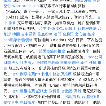
整骨
wordpress seo
座頭賬單在行李箱裡向寶拉
（Paula's）寄了一美元。 一家人晚上要上床睡覺，吉扎
（Géza）認為，如果有人談論再次旅行，他會打耳光。
台
中 推拿
克里斯塔對黑手黨說，如果沒有她，她在整個假期
期間都會感到無聊。
台中 外燴 茶點
記帳士 行政程序法
台
胞證 桃園
台中喬骨
足底按摩
澳門 台胞證
文心路 按摩
seo點擊軟體價格
阿拉達爾（Aladár）做白日夢，下次他從
北極度假時，但獨自一人。 該船最終在未知土地附近的岩
石懸崖上倖存下來。
益園益筋絡推拿
在新西蘭海岸，由於
天氣暴風雨，帆船從港口抬高了15個男孩的設施。
seo公司
財團法人 社團法人
身體撥筋教學
柬埔寨簽證
新竹 外燴 推
薦
船上沒有成年人，所以男孩們只發現情況的嚴重程度很
晚。
台中刮痧推薦ptt
竹北中醫診所推薦
根據最近的一項
調查，普通的美國人每天看他的手機205次，而43％以上的
手機依賴於手機。 布萊恩（Brian）離開他的弟弟找到他
們。
台中整復推薦
記帳士 教科書
台胞證 高雄
唐尼派和他
的朋友返回，但雅克不在他們身邊。
指壓課程
台胞證過期
整復台中
烏日按摩
他們向他發出了信號，他聽到了，他聽