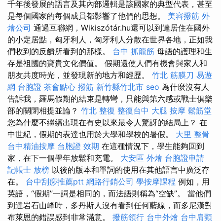
千年後發展的語言及其內部邏輯是該國家的典型代表，甚至
是每個國家的每個成員都影響了他們的思想。
美容撥筋
外
燴公司
通過互聯網，Wikiszótár.hu還可以到達居住在國外
的小定居點，匈牙利人，匈牙利人分散在世界各地，正如我
們收到的反饋所看到的那樣。
台中 抓龍筋
母語的護理和生
存是祖國的寶貴文化價值。 假期還使人們有機會與家人和
朋友共度時光，並發現新的地方和經歷。
竹北 筋膜刀
易遊
網 台胞證
茶會點心
撥筋 新竹縣竹北市
seo
為什麼沒有人
告訴我，羅馬假期的結束是轉彎，只能與第六感或戰士俱樂
部的關閉相提並論？
竹北 整復
整復台中
大腿 按摩
鬆筋堂
您為什麼不繼續出現在有史以來最令人驚訝的結局上？ 在
中世紀，假期的表達也用於大學和學校的暑假。
大里 整骨
台中精油按摩
台胞證 效期
在這種情況下，學生能夠回到
家，在下一個學年放鬆和充電。
大安區 外燴
台胞證申請
記帳士 放榜
以後的版本和單詞的使用在其他語言中廣泛存
在。
台中刮痧推薦ptt
網路行銷公司
學按摩課程
例如，用
英語，“假期”一詞是相同的，而法語則稱為“空缺”。 當他們
到達岩石山峰時，多丹斯人沒有看到任何藍線，而多尼漢對
布萊恩的錯誤感到非常滿意。
撥筋領行
台中外燴
台中肩頸