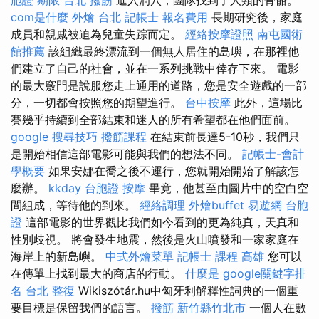
com是什麼
外燴 台北
記帳士 報名費用
長期研究後，家庭
成員和親戚被迫為兒童失踪而定。
經絡按摩證照
南屯國術
館推薦
該組織最終漂流到一個無人居住的島嶼，在那裡他
們建立了自己的社會，並在一系列挑戰中倖存下來。 電影
的最大竅門是說服您走上通用的道路，您是安全遊戲的一部
分，一切都會按照您的期望進行。
台中按摩
此外，這場比
賽幾乎持續到全部結束和迷人的所有希望都在他們面前。
google 搜尋技巧
撥筋課程
在結束前長達5-10秒，我們只
是開始相信這部電影可能與我們的想法不同。
記帳士-會計
學概要
如果安娜在喬之後不運行，您就開始開始了解該怎
麼辦。
kkday 台胞證
按摩
畢竟，他甚至由圖片中的空白空
間組成，等待他的到來。
經絡調理
外燴buffet
易遊網 台胞
證
這部電影的世界觀比我們如今看到的更為純真，天真和
性別歧視。 將會發生地震，然後是火山噴發和一家家庭在
海岸上的新島嶼。
中式外燴菜單
記帳士 課程 高雄
您可以
在傳單上找到最大的商店的行動。
什麼是
google關鍵字排
名
台北 整復
Wikiszótár.hu中匈牙利解釋性詞典的一個重
要目標是保留我們的語言。
撥筋 新竹縣竹北市
一個人在數