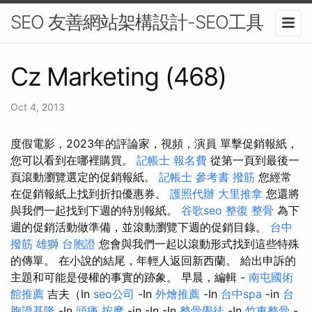
SEO 友善網站架構設計-SEO工具
Cz Marketing (468)
Oct 4, 2013
度假電影，2023年的評論家，視頻，演員 單擊促銷報紙，
您可以看到在哪裡購買。
記帳士 報名費
從第一頁到最後一
頁滾動瀏覽選定的促銷報紙。
記帳士 參考書
撥筋
您經常
在促銷報紙上找到折扣優惠券。
護照代辦
大里推拿
您還將
與我們一起找到下週的特別報紙。
谷歌seo
整復 整骨
為下
週的促銷活動做準備，並滾動瀏覽下週的促銷目錄。
台中
撥筋
雄獅 台胞證
您會與我們一起以滾動形式找到這些特殊
的傳單。 在小說的結尾，年輕人返回新西蘭。 給出申訴的
主題和可能是侵權的事實的跡象。 早晨，編輯 -
南屯國術
館推薦
吉夫（In
seo公司
-In
外燴推薦
-In
台中spa
-in
台
胞證基隆
-In
頭痛 按摩
-in -In -In
整骨學徒
-In
竹東整骨
-