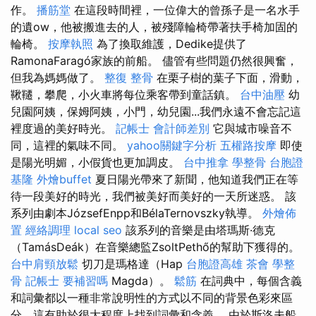
作。
播筋堂
在這段時間裡，一位偉大的曾孫子是一名水手
的遺ow，他被搬進去的人，被殘障輪椅帶著扶手椅加固的
輪椅。
按摩執照
為了換取維護，Dedike提供了
RamonaFaragó家族的前船。 儘管有些問題仍然很興奮，
但我為媽媽做了。
整復 整骨
在栗子樹的葉子下面，滑動，
鞦韆，攀爬，小火車將每位乘客帶到童話鎮。
台中油壓
幼
兒園阿姨，保姆阿姨，小門，幼兒園...我們永遠不會忘記這
裡度過的美好時光。
記帳士 會計師差別
它與城市噪音不
同，這裡的氣味不同。
yahoo關鍵字分析
五權路按摩
即使
是陽光明媚，小假貨也更加調皮。
台中推拿
學整骨
台胞證
基隆
外燴buffet
夏日陽光帶來了新聞，他知道我們正在等
待一段美好的時光，我們被美好而美好的一天所迷惑。 該
系列由劇本JózsefEnpp和BélaTernovszky執導。
外燴佈
置
經絡調理
local seo
該系列的音樂是由塔瑪斯·德克
（TamásDeák）在音樂總監ZsoltPethő的幫助下獲得的。
台中肩頸放鬆
切刀是瑪格達（Hap
台胞證高雄
茶會
學整
骨
記帳士 要補習嗎
Magda）。
鬆筋
在詞典中，每個含義
和詞彙都以一種非常說明性的方式以不同的背景色彩來區
分，這有助於很大程度上找到詞彙和含義。 由於斯洛夫船