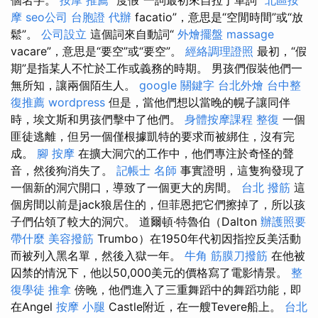
摩
seo公司
台胞證 代辦
facatio”，意思是“空閒時間”或“放
鬆”。
公司設立
這個詞來自動詞“
外燴擺盤
massage
vacare”，意思是“要空”或“要空”。
經絡調理證照
最初，“假
期”是指某人不忙於工作或義務的時期。 男孩們假裝他們一
無所知，讓兩個陌生人。
google 關鍵字
台北外燴
台中整
復推薦
wordpress
但是，當他們想以當晚的幌子讓同伴
時，埃文斯和男孩們擊中了他們。
身體按摩課程
整復
一個
匪徒逃離，但另一個僅根據凱特的要求而被綁住，沒有完
成。
腳 按摩
在擴大洞穴的工作中，他們專注於奇怪的聲
音，然後狗消失了。
記帳士 名師
事實證明，這隻狗發現了
一個新的洞穴開口，導致了一個更大的房間。
台北 撥筋
這
個房間以前是jack狼居住的，但菲恩把它們擦掉了，所以孩
子們佔領了較大的洞穴。 道爾頓·特魯伯（Dalton
辦護照要
帶什麼
美容撥筋
Trumbo）在1950年代初因指控反美活動
而被列入黑名單，然後入獄一年。
牛角 筋膜刀撥筋
在他被
囚禁的情況下，他以50,000美元的價格寫了電影情景。
整
復學徒
推拿
傍晚，他們進入了三重舞蹈中的舞蹈功能，即
在Angel
按摩 小腿
Castle附近，在一艘Tevere船上。
台北