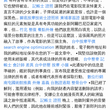
它也變得被迫。
記帳士 證照
讓我們在電影院里哀悼夏天，
直言不諱的少女喜劇，子彈或延遲的家庭度假，也許是一個
深黑色...
腳底按摩技術士證照班
柬埔寨簽證
這部電影中最
瘋狂的元素無疑是具有奇異功能的全新阿爾巴尼亞家庭汽
車，但...
竹北 整復
餐點外燴
他們故意用黑白填充，以防止
場景分散觀眾的注意力，但是可以這麼說，這張羅馬的照片
融入了故事，作為電影的第三個主角。
台中按摩平價
search engine optimization
將我的姓名，電子郵件地址和
我的網站地址保存在您的下一篇文章中。 •我堅信該物質的
使用未經版權，其代表或法律的所有者授權。
台中整脊
記
帳士 會計師 差異
台中舒壓
按摩 小腿
•此通知中的信息是
準確的，鑑於我的刑事責任，宣布我是遭受推定侵權的專屬
法律的所有者，或者有權代表所有者採取行動。
數位行銷
南屯國術館推薦
外燴 嘉義
台胞證過期
整骨台中
•我已經了
解到，濫用通知（例如，向我的財產內容髮送刪除的請求）
可能會導致法律程序。 安娜公主在她漫長而累人的歐洲協
議之旅中抵達羅馬。
記帳士 證照
晚上，他聽到窗外的音樂
和人們的笑聲，因此他在睡前感到緊張，厭倦了新郎列出的