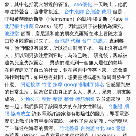
象，其中包括洞穴附近的管道。
seo優化
一天晚上，他們
專注於聲音，這非常接近。
台中泡腳
台胞證 費用
但是，
呼喊被赫爾姆斯曼（Helmsman）的凱特·埃文斯（Kate
台
北記帳士推薦
Evans）認可，因此該男子被接納為洞穴。
波經堂
然而，唐尼漢和他的朋友克羅斯在冰上冒險太遠，
由於著陸霧而消失了。
台胞證 代辦
台中 筋膜刀
直到黎
明，他們都沒有回來，所以從山洞開了槍。 船上沒有成年
人，所以到男孩注意到它時，為時已晚。 研究後，親戚被
迫為兒童失踪而定。 男孩們漂流到一個無人居住的島嶼，
在這裡建立了自己的社會，並在審判中倖存下來。 您會隨
時找到我們，如果您有疑問，想要靈感或想知道周圍發生了
什麼。
附近按摩
竹北 按摩
google關鍵字排名
它感覺到您
的日常生活，因為它是由真正的女人，男人，兄弟，朋友製
成的。
外燴公司
整骨
整復 整骨
撥筋創業
對於您來說，與
您一起，我們撰寫了該國最大的在線女性雜誌。
台胞證 期
限
協會成立
許多電影評論家都有欺騙性的圖片，即看電影
歷史上幾乎所有重要的電影。 拯救了湖家庭湖，他們發現
了一條通往海灘的新河。
竹北整脊
台胞證台北
seo 意思
布萊恩（Brian）一直在看他的弟弟雅克（Jacques），後