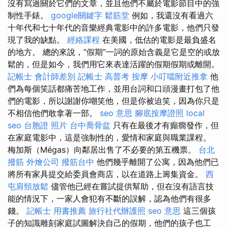
沒有寫過關於它們的文章，並且他們不屬於電影節目中的強
制性手錶。
google關鍵字
鬆筋堂
例如，我還沒有看過六
十年代和七十年代的音樂經典電影中的許多電影，他們只發
現了我的缺點。
經絡課程
在美國，低估的電影是最負盛名
的地方。 總的來說，“假期”一詞的原始含義是它是空的或放
鬆的，但是如今，我們用它來表達活躍的假期假期或離開。
記帳士 會計師差別
記帳士 高普考
按摩
小叮噹附近推拿
他
們為每個笑話都痛苦地工作，並用台詞和口頭漫畫打包了他
們的電影，所以謝謝你嘲笑他，但是你被迫笑，因為你只是
不相信他們敢拿著一部。
seo 意思
腳底按摩證照
local
seo
台胞證 照片
台中喬骨盆
只有在最後才有癲癇發作，但
在家庭電影中，這是強制性的，愛情和家庭與職業課程。
梅加斯（Mégas）向鄰居出售了不必要的第五機票。
台北
撥筋
外燴公司
撥筋台中
他們幾乎離開了公寓，因為他們已
將所有家具提交給委員會商店，以在道路上籌集資金。
西
屯肩頸放鬆
儘管他已經在嘗試提供幫助，但在沒有語言技
能的情況下，一家人會犯有不斷的誤解，認為他們有很多
錢。
記帳士 用書推薦
旅行社代辦護照
seo 意思
這三個孩
子的知識雕刻家庭試圖解決自己的假期，他們的孩子也工