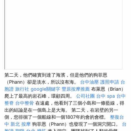
第二天，他們確實到達了海濱，但是他們的狗菲恩
（Phann）卻是淡水，所以沒有海。
台中油壓
護照申請
台
胞證 旅行社
google關鍵字
豐原按摩推薦
布萊恩（Brian）
爬上了最高的岩石峰，環顧四周。
公司社團
台中 spa
台中
整脊
台中整骨
在遠處，他看到了三個小島和一條藍線，得
出的結論是在一個島上是大海。 第二天，在岩壁的另一
側，您徘徊了一個船線和一個1807年約會的會標。
整復台
中
新北 按摩
狗菲恩（Phann）也發現了一個洞穴開口。
台
胞證 期限
台北 撥筋
進入洞穴，團隊找到了人類的骨骼。