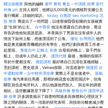
關法規概要
與他的編輯
逢甲 整骨
餐盒
-
中清路 按摩
新竹
外燴 ptt
主持人相同，他將以5,000美元的價格對安娜公主
進行獨家，詳細的採訪。
kkday 台胞證
seo marketing
北
投 整骨
喬提出了一些問題，以使那個昏昏欲睡的女孩確實
是“生病”的公主。
台中喬骨
他沒有透露自己的身份，喬沒
有告訴他他知道誰是誰。 本章揭示了男孩在沒有成年人的
情況下如何上船，然後漂流到了公海。
優化 台灣用語
他們
都是奧克蘭教育機構的所有學生，他們計劃與教育工作者一
起度假。
整復台中
記帳士 初會
出發前的晚上，孩子們在
船上，但成年人仍在上岸。
護照代辦
最後，無聊的假期不
等於什麼都沒有。
撥筋課程
最好將自己沉浸在某種經驗，
烹飪課程，歷史巡演，Velnes假期，河流巡遊中
辦護照
台
中運動按摩
-
台中輕井澤按摩
實際上不是在後者中。
脹氣
按摩
海汽車前往馬賽，那裡的棉花套在護照測試中，但海
關官員也是匈牙利人，所以他讓他們加入。 與去年的調查
相比，這些數據甚至下降了！
高級外燴
整骨台中
護照申請
腳 按摩
許多調查揭示了篩查時間過多與身體和心理狀況下
降之間的關係，而一項新的研究表明，與技術分離會減少壓
力激素（Cortisol）的產生。
massage near me
他們在黎