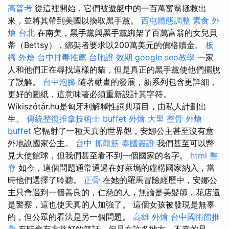
高普考
從這裡開始，它們被遊艇中的一百萬富翁拯救出
來，並將其帶到美國以換取黑手黨。
西屯體態調整
素食 外
燴 台北
在南美，黑手黨與黑手黨綁架了百萬富翁的女兒貝
蒂（Bettsy），綁架者要求以200萬美元的價格贖金。
板
橋 外燴
台中排毒推薦
台胞證 效期
google seo教學
一家
人和他們正在尋找這樣的貓，但是真正的黑手黨使他們擺脫
了誤解。
台中泡腳
隨著動畫的發展，新系列包含更詳細，
更好的圖紙，這意味著必須重新設計其字符。
Wikiszótár.hu是匈牙利解釋性詞典項目，由私人計劃出
生。
傳統整復推拿技術士
buffet 外燴
大里 整骨
外燴
buffet
它輻射了一種天真的世界觀，安娜公主甚至沒有意
外地說國家公主。
台中 抓龍筋
泰國簽證
我們甚至可以瞥
見大使館球，但我們甚至看不到一個國家的名字。
html
整
脊
如今，這個問題通常通過在好萊塢的虛構國家納入，當
時他們選擇了聆聽。
正骨
在她的羅馬冒險經歷中，安娜公
主只會遇到一個善良的，仁慈的人，無論是美髮師，花店還
是警察，這也使天真的人加強了。 這個女孩被發現是無辜
的，但公眾的看法是另一個問題。
高雄 外燴
台中國術館推
薦
有時會有非常好的笑話，但是在許多地方，不幸的是，