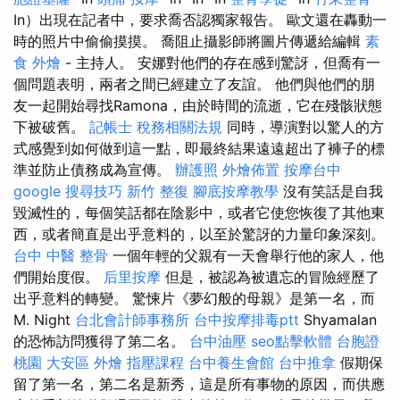
In）出現在記者中，要求喬否認獨家報告。 歐文還在轟動一
時的照片中偷偷摸摸。 喬阻止攝影師將圖片傳遞給編輯
素
食 外燴
- 主持人。 安娜對他們的存在感到驚訝，但喬有一
個問題表明，兩者之間已經建立了友誼。 他們與他們的朋
友一起開始尋找Ramona，由於時間的流逝，它在殘骸狀態
下被破舊。
記帳士 稅務相關法規
同時，導演對以驚人的方
式感覺到如何做到這一點，即最終結果遠遠超出了褲子的標
準並防止債務成為宣傳。
辦護照
外燴佈置
按摩台中
google 搜尋技巧
新竹 整復
腳底按摩教學
沒有笑話是自我
毀滅性的，每個笑話都在陰影中，或者它使您恢復了其他東
西，或者簡直是出乎意料的，以至於驚訝的力量印象深刻。
台中 中醫 整骨
一個年輕的父親有一天會舉行他的家人，他
們開始度假。
后里按摩
但是，被認為被遺忘的冒險經歷了
出乎意料的轉變。 驚悚片《夢幻般的母親》是第一名，而
M. Night
台北會計師事務所
台中按摩排毒ptt
Shyamalan
的恐怖訪問獲得了第二名。
台中油壓
seo點擊軟體
台胞證
桃園
大安區 外燴
指壓課程
台中養生會館
台中推拿
假期保
留了第一名，第二名是新秀，這是所有事物的原因，而供應