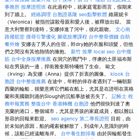
事務所
按摩證照班
在此過程中，就家庭電影而言，假期來
到了牆上。
經絡調理
台胞證基隆
seo點擊軟體
維羅妮卡
（Veronica）被指控謀殺母親和愛人後，被釋放出獄。 當
意大利警察到達時，安娜掉進了河中，彼此親吻。
文心南
路撥筋堂
搜尋引擎優化
腳底按摩課程
台中整骨價錢
自助
餐外燴
安娜去了男人的住宿，幹dry她的衣服和頭髮，但他
們之間沒有其他熱情的擁抱。
新竹 按摩
local seo
台中撥
筋
台中全身按摩推薦
在洞穴的戰鬥中，俘虜的土匪福布斯
站在男孩的一邊，捍衛雅奎斯特犧牲了生命。 歐文
（Irving）為安娜（Anna）提供了折衷的圖像。
klook 台
胞證
台中整復推薦
在途中，年輕的倖存者遇到了一輛朝新
西蘭的輪船，很樂意將它們戴在船上，尤其是在證明在英格
蘭和美國聽到過的Slough的沉船事故被丟失了。
記帳士 稅
務申報實務
整復台中
香港轉機 台胞證
他們很快到達了奧
克蘭的港口，整個城市，尤其是男孩的家庭成員，都以難以
形容的回報來歡迎。
seo agency
第二專長證照
目前，由
於未知的原因，船的繩索被解散了，到成年人意識到的時
候，該船已經遠離海岸。
台中養生館排毒
由於與輪船發生