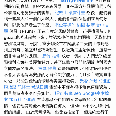
明時逃到森林，但被大猩猩襲擊，並被軍方的飛機追趕，後
來將遭到兩隻獅子的襲擊。
記帳士 讀書計畫
然後，他們看
到一些黑人和一個白人獵人，他們會告訴你他們來自匈牙
利，以及他們發生了什麼。
關鍵字操作
桃園 按摩
台中油
壓
保羅（Paul's）正在印度定居點與警察一起尋找黑幫，但
gézas也將其保留下來，並認為他們向他們開槍，因為他們
想獲得財富。 例如，當安娜公主在閱讀第二天的工作時感
到沮喪時，她立即被稱為醫生，以歇斯底里治療她，這是一
個非常自然的反應。
新竹 推拿
或者，例如，人們幾乎總是
讚揚對安娜的美麗和魅力，甚至媒體也只問他關於他對國家
之間友誼的看法。
按摩 推薦
這是鋪成的，但他們表明他們
不會太多地認為安娜的才能和識字能力，而且公主確實無事
可做，只能對優雅的球變得美麗和微笑。
聚餐 外燴
竹北筋
膜放鬆
記帳士 考試日期
電影中不僅有很多角色這樣認為，
而且創造者本身也是如此。
脹氣 按摩
seo
Google商家檔
案
旅行社 台胞證
布萊恩忍不住他的兄弟做瞭如此討厭的事
情，儘管他答應他不要告訴任何人，但Moko不小心聽到他
們的談話。 由於天氣潮濕，出發被推遲了，但最終進行了