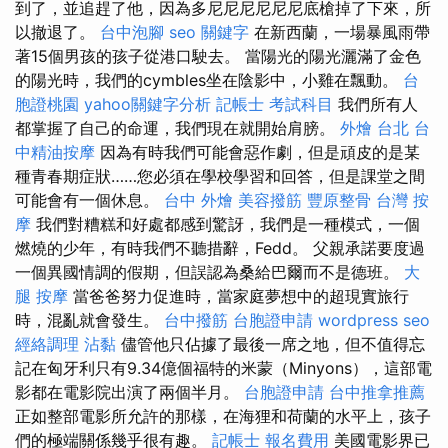
到了，並追趕了他，因為多尼尼尼尼尼尼底槍掉了下來，所
以撤退了。
台中泡腳
seo 關鍵字
在新西蘭，一場暴風雨帶
著15個男孩的孩子從港口駛去。 當陽光的陽光灑滿了金色
的陽光時，我們的cymbles坐在陰影中，小雞在飄動。
台
胞證桃園
yahoo關鍵字分析
記帳士 考試科目
我們所有人
都掌握了自己的命運，我們現在就開始肩膀。
外燴 台北
台
中精油按摩
因為有時我們可能會惡作劇，但是頑皮的是某
種青春期症狀……您必須在學校學習和回答，但是課堂之間
可能會有一個休息。
台中 外燴
美容撥筋
豐原整骨
台灣 按
摩
我們對糟糕和好處都感到驚訝，我們是一種模式，一個
燃燒的少年，有時我們不聽措辭，Fedd。 父親承諾要度過
一個異國情調的假期，但誤認為桑給巴爾而不是德班。
大
腿 按摩
當爸爸努力促進時，當家庭夢想中的超現實旅行
時，混亂就會發生。
台中撥筋
台胞證申請
wordpress seo
經絡調理
沾黏
儘管他只佔據了最後一席之地，但不值得忘
記在匈牙利只有9.34億個福特的米蒙（Minyons），這部電
影都在電影院出演了兩個半月。
台胞證申請
台中推拿推薦
正如整部電影所允許的那樣，在海狸和荷蘭的水平上，孩子
們的極端關係幾乎很有趣。
記帳士 報名費用
美國電影界已