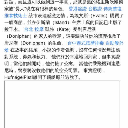
對話，而且還可以做到這一事實，那就是舊的格里斯沃爾德
家族“長大”現在有很棒的角色。
香港簽證 台胞證
傳統整復
推拿技術士
該市表達感激之情，為埃文斯（Evans）購買了
一艘商船，並在伊斯蘭（Island）主席上寫的日記已出版了
數千本。
台北 按摩
凱特（Kate）受到唐尼派
（Doniphan）的家人的歡迎，這要歸功於她的護理挽救了
唐尼漢（Doniphan）的生命。
台中泰式按摩排毒
自助餐外
燴
在故事的結尾，小說的作者強調，沒有任何情況無法應
對系統，勇氣和毅力。 他們終於幸運地回到家，但事實證
明，當他們離開時，他們搶了公寓。 當他們乘飛機到達悉
尼時，警察將沒收他們的航空公司票。 事實證明，
HufnágelPisti離開了飛艇廠並逃脫了。