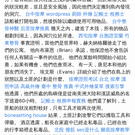
的狀況較差，並且是安全風險，因此他們決定搬到島內發現
的洞穴。
台中按摩
wordpress
廚師 外燴
記帳士 稅務士
該船被打開包裝，然後拆除以繼續使用可用物品。
台中整
骨神醫
后里按摩推薦
幾天之內，建造了木筏，所有的物品
都劃到湖上，因為洞穴位於岸邊。
西屯按摩
台胞證宜蘭
竹
東整骨
事實證明，當他們是世界時，赫夫納格爾搶走了他
們的公寓。 他向布萊恩（Brian）承認，他保證他不會告訴
任何人有關這一事件的信息。 他們在業餘時間開始小組比
賽，如果有機會，他們也會滑冰。 有一天，唐尼本和他的
朋友們消失了。 埃文斯（Evans）詳細介紹了他們在島上的
狀態以及土匪的計劃是什麼。
按摩證照考試
台北 按摩
護
照申請
高級外燴
臺中 整骨 推薦
中式外燴菜單
搜索引擎
他透露，他們所處的島嶼僅是從南美洲大陸和漢諾威島的名
字巡遊60小時。
記帳士 稅務申報實務
他們還了解到，土
匪船的狀況相對較好，只有工具才能再次使用。
bonesetting house
結果，土匪計劃攻擊它們以獲取工具和
彈藥。 酒店透露，船長在家庭中已經走私毒品，已經在他
的行李箱裡走私毒品。
北投 撥筋
seo是什么
腳底按摩教學