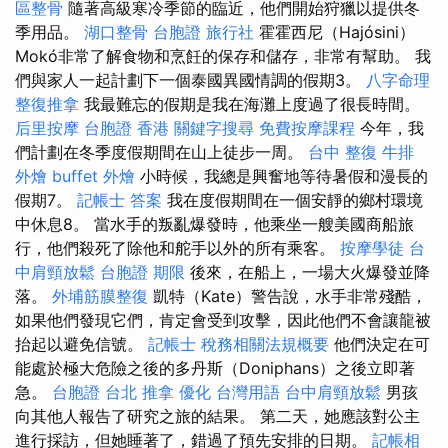
區整骨
隨著高級寒冷季節的臨近，他們開始狩獵以提供冬
季用品。
湖口整骨
台胞證 旅行社
霍霍西尼（Hajósini）
Mokó非常了解食物和烹飪的保存和儲存，非常有幫助。 我
們與家人一起計劃下一個泰國異國情調的假期3。
八字命理
整復推拿
我最難忘的假期是我在海灘上度過了很長時間。
后里按摩
台胞證 香港
關鍵字搜尋
免費按摩課程
今年，我
們計劃在冬季度假期間在山上徒步一周。
台中 整復
牛排
外燴
buffet 外燴
小時候，我總是興奮地等待暑假和漫長的
假期7。
記帳士 答案
我在度假期間在一個安靜的鄉村環境
中休息8。 當水手的叛亂爆發時，他乘坐一艘美國商船旅
行，他們殺死了除他和舵手以外的所有乘客。
按摩學徒
台
中肩頸放鬆
台胞證 期限
後來，在船上，一場大火爆發並降
落。
外埔筋膜整復
凱特（Kate）警告說，水手非常殘酷，
如果他們發現它們，肯定會受到攻擊，因此他們不會讓龍被
抬起以避免信號。
記帳士 稅務相關法規概要
他們決定在可
能處於極大危險之後的多丹斯（Doniphans）之後立即著
急。
台胞證 台北
推拿
優化 台灣用語
台中肩頸放鬆
男孩
向其他人報告了研究之旅的結果。 第二天，她應該對公主
進行採訪，但她睡著了，錯過了預先安排的日期。
記帳相