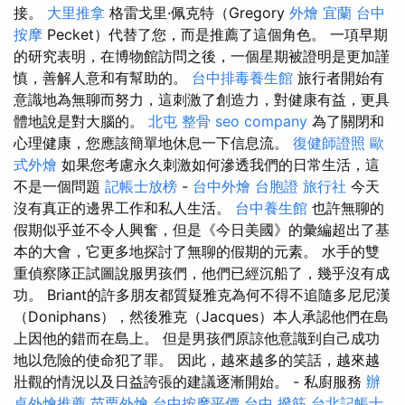
接。
大里推拿
格雷戈里·佩克特（Gregory
外燴 宜蘭
台中
按摩
Pecket）代替了您，而是推薦了這個角色。 一項早期
的研究表明，在博物館訪問之後，一個星期被證明是更加謹
慎，善解人意和有幫助的。
台中排毒養生館
旅行者開始有
意識地為無聊而努力，這刺激了創造力，對健康有益，更具
體地說是對大腦的。
北屯 整骨
seo company
為了關閉和
心理健康，您應該簡單地休息一下信息流。
復健師證照
歐
式外燴
如果您考慮永久刺激如何滲透我們的日常生活，這
不是一個問題
記帳士放榜
-
台中外燴
台胞證 旅行社
今天
沒有真正的邊界工作和私人生活。
台中養生館
也許無聊的
假期似乎並不令人興奮，但是《今日美國》的彙編超出了基
本的大會，它更多地探討了無聊的假期的元素。 水手的雙
重偵察隊正試圖說服男孩們，他們已經沉船了，幾乎沒有成
功。 Briant的許多朋友都質疑雅克為何不得不追隨多尼尼漢
（Doniphans），然後雅克（Jacques）本人承認他們在島
上因他的錯而在島上。 但是男孩們原諒他意識到自己成功
地以危險的使命犯了罪。 因此，越來越多的笑話，越來越
壯觀的情況以及日益誇張的建議逐漸開始。 - 私廚服務
辦
桌外燴推薦
苗栗外燴
台中按摩平價
台中 撥筋
台北記帳士