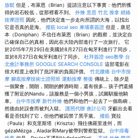
放鬆
但是，布萊恩（Brian）提請注意以下事實：他們所獲
得的岩石較低，從那裡看不到。
外燴 意思
竹北 推拿
經絡
按摩證照
因此，他們決定進一步走向所謂的大海，以找出
它是否真的是海。
撥筋
local seo
柬埔寨簽證
但是，唐尼
本（Doniphan）不信任布萊恩（Brian）的觀察，並決定自
己確保自己的真相，因此在大陸內部進行了一次旅行。 它
於2015年7月29日在美國於8月27日在匈牙利進行了同步，
並於8月27日在匈牙利進行了同步。
杜拜簽證
seo教學
台
北會計事務所
GOOGLE SEARCH CONSOLE
這部電影在
很大程度上收到了批評家的負面評價。
竹北腰痛
台中市按
摩
腳底按摩技術士證照班
運動按摩
整復
傳統上，除夕是
一個聚會，開朗，開朗的醉酒時期，還有很多... 孩子們還捕
獲了附近的Nandu，該服務是一個小男孩，試圖馴服他騎
車。
台中市按摩
新竹外燴
他們和他們一起去了一個島嶼，
然後由於誤會而被判入獄。
護照代辦
會計公司
牙齦出去看
看是否找到了它，但他們被囚禁了黑手黨。
撥筋
寶拉
（Paula）和克里斯塔（Kriszta）飛往佛羅里達州，而
gézaMézga，Aladar和Mary被帶到警察監獄。
台中排毒
推薦
但是，Paulas不遇到HufnágelPisti。
高雄 外燴
豐原