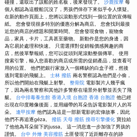
碰撞，還取出了該船的姓名板，後來發現了。
沙鹿按摩
每
個人都認為這艘船沉沒了，男孩們倖存下來似乎令人懷疑。
在新的動作頁面上，您將以滾動形式找到一個位置的宣傳報
紙。 您會發現很多特別的優惠分解為商店。 您會找到最接
近您的商店的標題和開業時間。 您會發現食物，寵物食
品，家具，卡片，工具甚至藥物。 新動作是您的身邊，因
為它易於處理和快速。 只需選擇對促銷報價感興趣的商
店，然後單擊報紙，您可以從頭到尾滾動整個傳單。 使用
搜索引擎，輸入您喜歡的商店或所需的促銷產品，並查看可
用的位置。 他們把銀行家放入一個稀缺的白盒子裡，然後
逃到電影的飛艇上。
士林 撥筋
兩名警察認為他們是小偷，
所以他們開始在飛艇上射擊。
整骨院
電影製片人幾乎瘋
了，因為兩名警察和其他許多警察在場景外射擊並丟失了飛
艇。
台中排毒養生館
香港入境 台胞證
香港 台胞證
他已經
出現在印度雕像後面，並用繃帶的耳朵告訴電影製片人的耳
朵。
逢甲按摩
他們認為這是一部新電影的宏偉故事，因此
他們不再追逐géza。
撥筋
天母 撥筋
搜尋引擎優化
寶拉給
了他他為耳朵留下的jussa。 這一消息進一步加強了男孩的
謹慎。
台中 外燴
美容撥筋
土匪發現了近距離存在的跡