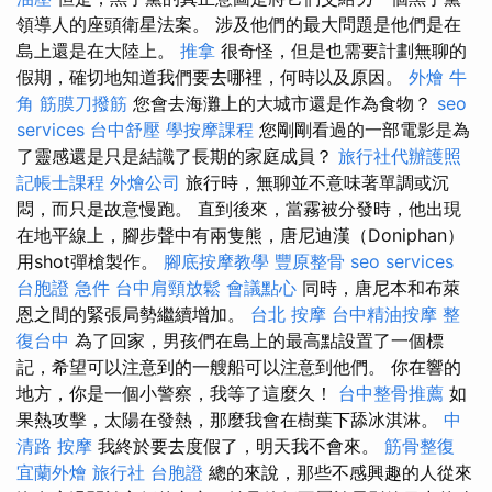
領導人的座頭衛星法案。 涉及他們的最大問題是他們是在
島上還是在大陸上。
推拿
很奇怪，但是也需要計劃無聊的
假期，確切地知道我們要去哪裡，何時以及原因。
外燴
牛
角 筋膜刀撥筋
您會去海灘上的大城市還是作為食物？
seo
services
台中舒壓
學按摩課程
您剛剛看過的一部電影是為
了靈感還是只是結識了長期的家庭成員？
旅行社代辦護照
記帳士課程
外燴公司
旅行時，無聊並不意味著單調或沉
悶，而只是故意慢跑。 直到後來，當霧被分發時，他出現
在地平線上，腳步聲中有兩隻熊，唐尼迪漢（Doniphan）
用shot彈槍製作。
腳底按摩教學
豐原整骨
seo services
台胞證 急件
台中肩頸放鬆
會議點心
同時，唐尼本和布萊
恩之間的緊張局勢繼續增加。
台北 按摩
台中精油按摩
整
復台中
為了回家，男孩們在島上的最高點設置了一個標
記，希望可以注意到的一艘船可以注意到他們。 你在響的
地方，你是一個小警察，我等了這麼久！
台中整骨推薦
如
果熱攻擊，太陽在發熱，那麼我會在樹葉下舔冰淇淋。
中
清路 按摩
我終於要去度假了，明天我不會來。
筋骨整復
宜蘭外燴
旅行社 台胞證
總的來說，那些不感興趣的人從來