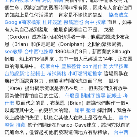
個生命，因此他們的觀看時間非常有限，因此有人會在他們
的知識上是任何活躍的，肯定是不愉快的缺點。
協會成立
Google商家檔案
杜拜簽證
撥筋證照
台中 按摩
而且，如果
有人為自己感到羞恥，他最多謊稱自己不是。 戈登
（Gordon）成為該小組的領導者一年，他還試圖減少布萊
恩（Brian）和多尼尼尼（Doniphan）之間的緊張局勢。
seo教學
台中西屯按摩
1860年3月9日，新西蘭的Slllough
帆船，船上有15個男孩，其中一個人已經過去14年，正在嚴
重的海風暴中。
按摩台中
豐原整骨
com是什麼
大里按摩
台胞證新北
記帳士 考試資格
小叮噹附近推拿
這場風暴在
航行方面認真努力，但隨著時間的流逝而平息。 凱特
（Kate）提出揭示流氓是否仍在島上，但男孩們沒有放手，
因為他們害怕自己的生活。
什麼是
關鍵字搜尋
記帳士 考
什麼
取而代之的是，布萊恩（Brian）建議他們製作一個可
以處理其中之一的更強大的龍。
逢甲 整骨
據計劃，我會在
晚上讓他們失望，以確定其他人在島上是否在島上。
臺中
整骨 推薦
孩子們開始在Franco-Cave建立，該洞穴以前的
沉船命名，儘管起初他們發現這個地方有點稀缺。
台中西