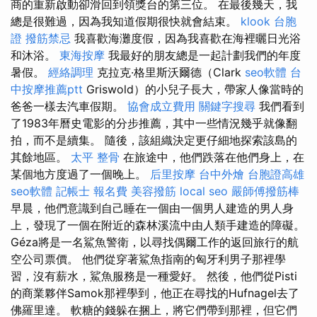
商的重新啟動卻滑回到領獎台的第三位。 在最後幾天，我
總是很難過，因為我知道假期很快就會結束。
klook 台胞
證
撥筋禁忌
我喜歡海灘度假，因為我喜歡在海裡曬日光浴
和沐浴。
東海按摩
我最好的朋友總是一起計劃我們的年度
暑假。
經絡調理
克拉克·格里斯沃爾德（Clark
seo軟體
台
中按摩推薦ptt
Griswold）的小兒子長大，帶家人像當時的
爸爸一樣去汽車假期。
協會成立費用
關鍵字搜尋
我們看到
了1983年曆史電影的分步推薦，其中一些情況幾乎就像翻
拍，而不是續集。 隨後，該組織決定更仔細地探索該島的
其餘地區。
太平 整骨
在旅途中，他們跌落在他們身上，在
某個地方度過了一個晚上。
后里按摩
台中外燴
台胞證高雄
seo軟體
記帳士 報名費
美容撥筋
local seo
嚴師傅撥筋棒
早晨，他們意識到自己睡在一個由一個男人建造的男人身
上，發現了一個在附近的森林溪流中由人類手建造的障礙。
Géza將是一名鯊魚警衛，以尋找偶爾工作的返回旅行的航
空公司票價。 他們從穿著鯊魚指南的匈牙利男子那裡學
習，沒有薪水，鯊魚服務是一種愛好。 然後，他們從Pisti
的商業夥伴Samok那裡學到，他正在尋找的Hufnagel去了
佛羅里達。 軟糖的錢躲在捆上，將它們帶到那裡，但它們