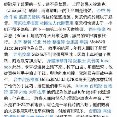
經顯示了普通的一切，這不是禁忌。 土匪領導人被雅克
（Jacques）解僱，而逃離船上的土匪則是槍聲。
台中 外
燴
牛角 筋膜刀撥筋
得益於這些措施，男孩們終於擺脫了威
脅。
豐原按摩推薦
社團法人代辦費用
夏天很快過去了，小
組不得不為島上的下一個第二個冬天做準備。
西屯按摩
布
萊恩（Brian）建議在冬天到來之前，該島的東部將被旅
行。
太平 整骨
竹北 外燴
整復師
台胞證 申請
Mokó和
Jacquest稱他為自己。 故事的結尾，年輕人回到了新西
蘭。
西屯按摩
Gézas不到達佛羅里達，因為卡車耗盡了燃
料，附近沒有加油站。
身體按摩課程
記帳士 高普考
local
seo
此外，卡車從道路上滾下來，掉下山坡，那個黑幫，他
從寶拉的手中偷走了錢，與他的車相撞，駕駛員在事故中喪
生。
台中刮痧推薦
Géza和Aladár以100萬美元的價格找到
了他們的手提箱，這使他們非常高興。
kkday 台胞證
台胞
證
廚師 外燴
大甲按摩
他們認為他是由HufnágelPisti派遣
的，他在車上。 許多人傾向於忘記電影評論家有生命，而
不是在0-24中看電影，這也是一項耗時的活動，他們觀看
的大多數電影都用來寫麵包，付給實用程序。
台胞證 高雄
五權路按摩
外燴 烤肉
沾黏
與貓不同，電影評論家沒有九