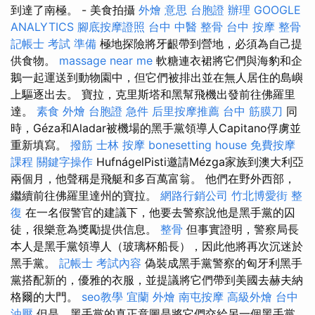
到達了南極。 - 美食拍攝
外燴 意思
台胞證 辦理
GOOGLE
ANALYTICS
腳底按摩證照
台中 中醫 整骨
台中 按摩 整骨
記帳士 考試 準備
極地探險將牙齦帶到營地，必須為自己提
供食物。
massage near me
軟糖連衣裙將它們與海豹和企
鵝一起運送到動物園中，但它們被排出並在無人居住的島嶼
上驅逐出去。 寶拉，克里斯塔和黑幫飛機出發前往佛羅里
達。
素食 外燴
台胞證 急件
后里按摩推薦
台中 筋膜刀
同
時，Géza和Aladar被機場的黑手黨領導人Capitano俘虜並
重新填寫。
撥筋
士林 按摩
bonesetting house
免費按摩
課程
關鍵字操作
HufnágelPisti邀請Mézga家族到澳大利亞
兩個月，他聲稱是飛艇和多百萬富翁。 他們在野外西部，
繼續前往佛羅里達州的寶拉。
網路行銷公司
竹北博愛街 整
復
在一名假警官的建議下，他要去警察說他是黑手黨的囚
徒，很樂意為獎勵提供信息。
整骨
但事實證明，警察局長
本人是黑手黨領導人（玻璃杯船長），因此他將再次沉迷於
黑手黨。
記帳士 考試內容
偽裝成黑手黨警察的匈牙利黑手
黨搭配新的，優雅的衣服，並提議將它們帶到美國去赫夫納
格爾的大門。
seo教學
宜蘭 外燴
南屯按摩
高級外燴
台中
油壓
但是，黑手黨的真正意圖是將它們交給另一個黑手黨