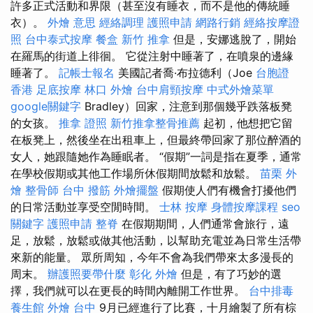
許多正式活動和界限（甚至沒有睡衣，而不是他的傳統睡
衣）。
外燴 意思
經絡調理
護照申請
網路行銷
經絡按摩證
照
台中泰式按摩
餐盒
新竹 推拿
但是，安娜逃脫了，開始
在羅馬的街道上徘徊。 它從注射中睡著了，在噴泉的邊緣
睡著了。
記帳士報名
美國記者喬·布拉德利（Joe
台胞證
香港
足底按摩
林口 外燴
台中肩頸按摩
中式外燴菜單
google關鍵字
Bradley）回家，注意到那個幾乎跌落板凳
的女孩。
推拿 證照
新竹推拿整骨推薦
起初，他想把它留
在板凳上，然後坐在出租車上，但最終帶回家了那位醉酒的
女人，她跟隨她作為睡眠者。 “假期”一詞是指在夏季，通常
在學校假期或其他工作場所休假期間放鬆和放鬆。
苗栗 外
燴
整骨師
台中 撥筋
外燴擺盤
假期使人們有機會打擾他們
的日常活動並享受空閒時間。
士林 按摩
身體按摩課程
seo
關鍵字
護照申請
整脊
在假期期間，人們通常會旅行，遠
足，放鬆，放鬆或做其他活動，以幫助充電並為日常生活帶
來新的能量。 眾所周知，今年不會為我們帶來太多漫長的
周末。
辦護照要帶什麼
彰化 外燴
但是，有了巧妙的選
擇，我們就可以在更長的時間內離開工作世界。
台中排毒
養生館
外燴 台中
9月已經進行了比賽，十月繪製了所有棕