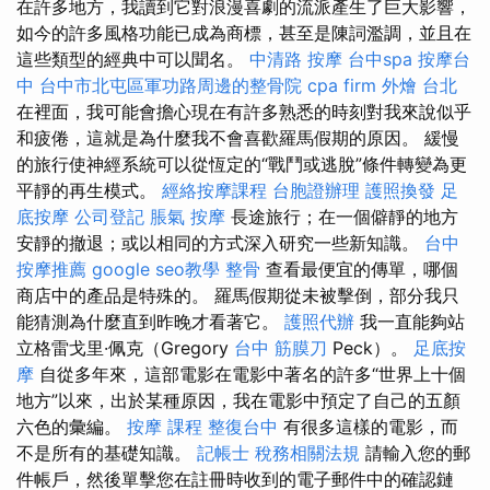
在許多地方，我讀到它對浪漫喜劇的流派產生了巨大影響，
如今的許多風格功能已成為商標，甚至是陳詞濫調，並且在
這些類型的經典中可以聞名。
中清路 按摩
台中spa
按摩台
中
台中市北屯區軍功路周邊的整骨院
cpa firm
外燴 台北
在裡面，我可能會擔心現在有許多熟悉的時刻對我來說似乎
和疲倦，這就是為什麼我不會喜歡羅馬假期的原因。 緩慢
的旅行使神經系統可以從恆定的“戰鬥或逃脫”條件轉變為更
平靜的再生模式。
經絡按摩課程
台胞證辦理
護照換發
足
底按摩
公司登記
脹氣 按摩
長途旅行；在一個僻靜的地方
安靜的撤退；或以相同的方式深入研究一些新知識。
台中
按摩推薦
google seo教學
整骨
查看最便宜的傳單，哪個
商店中的產品是特殊的。 羅馬假期從未被擊倒，部分我只
能猜測為什麼直到昨晚才看著它。
護照代辦
我一直能夠站
立格雷戈里·佩克（Gregory
台中 筋膜刀
Peck）。
足底按
摩
自從多年來，這部電影在電影中著名的許多“世界上十個
地方”以來，出於某種原因，我在電影中預定了自己的五顏
六色的彙編。
按摩 課程
整復台中
有很多這樣的電影，而
不是所有的基礎知識。
記帳士 稅務相關法規
請輸入您的郵
件帳戶，然後單擊您在註冊時收到的電子郵件中的確認鏈