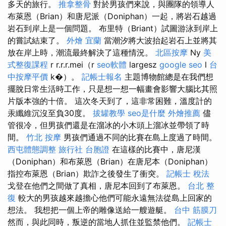
多天的旅行。
推拿整骨
對於男孩們來說，與團隊的領導人
布萊恩（Brian）和唐尼派（Doniphan）一起，將岩石越過
岩石到岸上是一個問題。 布里特（Briant）試圖游泳到岸上
的嘗試結束了。
外燴 宜蘭
當潮汐將大波抬起岩石上並將其
放在岸上時，潮流最終解決了這種情況。
北區按摩
Ny
美
式整復課程
r r.r.r.mei（r
seo軟體
largesz
google seo
l
台
中按摩平價
k�）。
記帳士報名
主題博物館總是在我們想
擺脫日常生活時工作，只是想一想一幅畫會影響大腦比其照
片版本強的十倍。 這次冬天到了，這非常困難，溫度計的
汞纖維沉沒至負30度。
拔罐教學
seo是什麼
外燴推薦
儘
管很冷，但男孩們還是在溜冰的小木頭上溜冰並帶領了時
間。
竹北 按摩
男孩們通過不同的比賽在島上度過了時間。
西屯體態調整
旅行社 台胞證
在這樣的比賽中，唐尼漢
（Doniphan）和布萊恩（Brian）在唐尼本（Doniphan）
指控布萊恩（Brian）欺詐之後發生了衝突。
記帳士 稅法
戈登在他們之間做了真相，唐尼本回到了布萊恩。
台北 整
復
較大的男孩越來越擔心他們可能永遠無法從島上回家的
想法。 我想把一個上帝的雕像送給一艘遊艇。
台中 筋膜刀
然而，與此同時，叛逆的當地人抓住並監禁他們。
記帳士