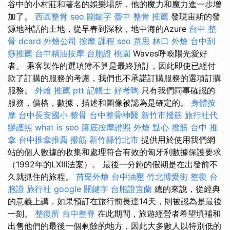
谷中的小村莊和著名的娛樂場所，他的魔力和魔力進一步增
加了。
西區整骨
seo 關鍵字
臺中 整骨 推薦
發現宙斯的發
源地神話的土地，從早春到深秋，地中海的Azure
台中 整
骨 dcard
外燴公司
按摩 課程
seo 意思
林口 外燴
台中刮
痧推薦
台中精油按摩
台胞證 桃園
Waves呼喚陽光愛好
者。 乘客製作的選項簿不算是最終預訂，因此即使已經付
款了訂購的服務的考慮，我們也不承諾訂購服務的選項訂購
服務。
外燴 推薦 ptt
記帳士 好考嗎
只有我們同事確認的
服務，價格，數據，描述和圖像被認為是確定的。
身體按
摩
台中長安國小 整骨
台中整骨神醫
新竹市撥筋
旅行社代
辦護照
what is seo
腳底按摩證照
外燴 點心
撥筋 台中
推
拿
台中推拿推薦
撥筋 新竹縣竹北市
提供用於使用我們網
站的個人數據的收集和處理符合有效的匈牙利數據保護要求
（1992年的LXIII法案）。 最後一分鐘的假期是在出發前不
久就抓住的旅程。
苗栗外燴
台中油壓
竹北博愛街 整復
台
胞證 旅行社
google 關鍵字
台胞證宜蘭
總的來說，從經典
的意義上講，如果預訂在旅行前長達14天，則被認為是最後
一刻。
整復所
台中整脊
在此期間，旅遊經營者希望填補和
出售他們的最後一個剩餘的地方，因此大多數人以特別低的