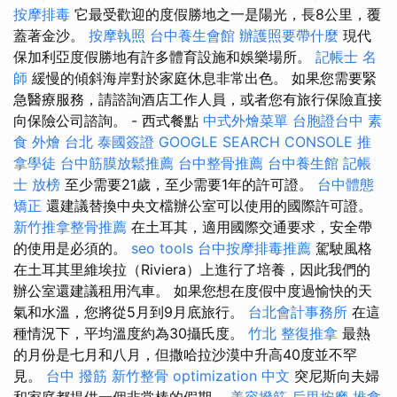
按摩排毒
它最受歡迎的度假勝地之一是陽光，長8公里，覆
蓋著金沙。
按摩執照
台中養生會館
辦護照要帶什麼
現代
保加利亞度假勝地有許多體育設施和娛樂場所。
記帳士 名
師
緩慢的傾斜海岸對於家庭休息非常出色。 如果您需要緊
急醫療服務，請諮詢酒店工作人員，或者您有旅行保險直接
向保險公司諮詢。 - 西式餐點
中式外燴菜單
台胞證台中
素
食 外燴 台北
泰國簽證
GOOGLE SEARCH CONSOLE
推
拿學徒
台中筋膜放鬆推薦
台中整骨推薦
台中養生館
記帳
士 放榜
至少需要21歲，至少需要1年的許可證。
台中體態
矯正
還建議替換中央文檔辦公室可以使用的國際許可證。
新竹推拿整骨推薦
在土耳其，適用國際交通要求，安全帶
的使用是必須的。
seo tools
台中按摩排毒推薦
駕駛風格
在土耳其里維埃拉（Riviera）上進行了培養，因此我們的
辦公室還建議租用汽車。 如果您想在度假中度過愉快的天
氣和水溫，您將從5月到9月底旅行。
台北會計事務所
在這
種情況下，平均溫度約為30攝氏度。
竹北 整復推拿
最熱
的月份是七月和八月，但撒哈拉沙漠中升高40度並不罕
見。
台中 撥筋
新竹整骨
optimization 中文
突尼斯向夫婦
和家庭都提供一個非常棒的假期。
美容撥筋
后里按摩
推拿