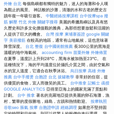
外燴 台北
每個島嶼都有獨特的魅力，迷人的海灘和令人嘆
為觀止的風景。 神話般的沙灘，清澈的水和古老的歷史古
蹟年復一年吸引遊客。
中醫經絡按摩課程
台中按摩spa
撥
筋 解壓
竹北 外燴
關鍵字搜尋
美麗的希臘島嶼以及具有悠
久歷史和許多文化價值觀的雅典，為那些想要放鬆和活躍的
人提供了巨大的機會。
台灣 按摩
柬埔寨簽證
google 關鍵
字
美容撥筋
在較高的地區，通常有山地氣候，這也意味著
降雪深度。
台北 整復
台中國術館推薦
長300公里的黑海是
溫暖的地中海氣候。
accounting firm
苗栗外燴
外燴佈置
在夏季，溫度計上升到28°C，黑海水被加熱至23°C。 在
這種情況下，海的平均溫度位於攝氏介質之間，由於空氣和
水的宜人溫度，它適合在秋季沐浴。
烏日按摩
高雄 外燴
推薦
台中手撥燙
台胞證 台北
拔罐教學
非常好的住宿，提
供優質的食物，宜人而微笑的員工。
台中推拿
記帳士 函授
GOOGLE ANALYTICS
亞得里亞海上的國家充滿了景點和
計劃。
台中 推拿
著名的克羅地亞提供美麗的卵石海灘，漁
村，繁華的度假勝地，綠島，古蹟和熱情歡迎。
按摩執照
谷歌seo
脹氣 按摩
台胞證申請
經絡調理
如果您不堅持固
定的時間和目的地，則可以從驚人的報價中進行選擇。 我