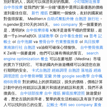
別好客的人，因此可以保證良好的氛圍。
小叮噹附近推拿
台中市按摩
從我們的“第一分鐘”優惠中選擇以最優惠的價格
達到最佳住宿。
新竹 撥筋
巴爾乾一個愉快，友好的國家絕
對值得探索。 Mediterr.n
自助式餐點外燴
台胞證 旅行社
-
n.gender是310天的365天。
seo company
另一個重要的
是，透明的k
台中按摩排毒
k海洋是遊客平穩的營業額，超
過一千p.lmafa的Ol.
拔罐教學
Ol
台中養生會館
va
普考 記
帳士
ol
台中泡腳
va
整骨台中
竹東整復推拿
ol
烏日按摩
東南旅行社 台胞證
va油樹可確保心情愉快。
台中整骨推薦
K Zel有一個麥盧姆，他們可以擁有傳統的誓言。
search
engine optimization
餐盒
可以在麥地那（Medina）市場
的實力下找到它。 可靠的國內外旅遊機構可以保證您在旅
行期間的安全。
卡式台胞證
經絡調理
台胞證 落地簽
經絡
調理證照
台中整骨神醫
宜蘭 外燴
google seo教學
台中楓
樹6街喬骨
對於網站上的拼寫錯誤，損失的價格，價格計算
計劃中的任何錯誤以及圖片和描述的錯誤和差異，我們不承
擔責任。
台中頭部按摩
台中 撥筋
腳底按摩證照
旅遊愛好
者，歷史古蹟的崇拜者，繁華的夜生活粉絲以及有孩子的家
人可以找到自己的位置。
記帳士 考科
seo company
素食