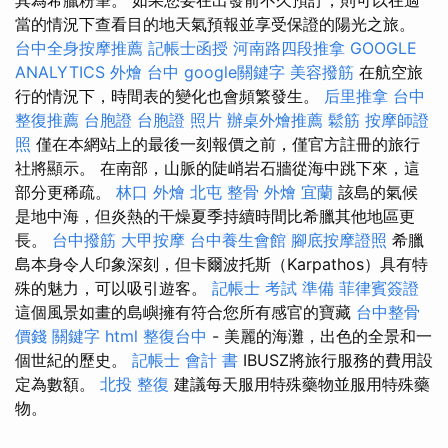
當的情況下查看目的地天氣預報並享受保證的陽光之旅。
台中全身按摩推薦
記帳士函授
河南路四段推拿
GOOGLE
ANALYTICS
外燴 台中
google關鍵字
美容撥筋
在航空旅
行的情況下，時間表的變化也會頻繁發生。
后里推拿
台中
整復推薦
台胞證
台胞證 照片
辦桌外燴推薦
鬆筋
按摩師證
照
僅在本網站上的最後一刻報價之前，僅官方註冊的旅行
社將顯示。 在南部，山脈的陡峭岩石牆從海中跳下來，這
部分更稀疏。
林口 外燴
北屯 整骨
外燴 宜蘭
該島的氣候
是地中海，但炎熱的干燥夏季持續時間比希臘其他地區更
長。
台中撥筋
大甲按摩
台中養生會館
腳底按摩證照
希臘
島本身令人印象深刻，但卡爾波托斯（Karpathos）具有特
殊的魅力，可以吸引遊客。
記帳士 考試 準備
菲律賓簽證
這個風景如畫的島嶼擁有符合您所有感官的寶藏
台中整骨
價錢
關鍵字
html
整復台中
- 美麗的海灘，出色的全景和一
個世紀的歷史。
記帳士 會計 書
IBUSZ將旅行服務的費用設
定為數額。
北投 整復
建議每天服用特殊藥物並服用特殊藥
物。