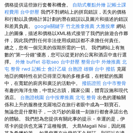
價格提供這些旅行套餐和機會。
自助式餐點外燴
記帳士課
程費用
台中舒壓
我們不對網站上的拼寫錯誤，丟失的價格
和行動以及價格計算計劃的潛在錯誤以及圖片和描述的錯誤
和差異負責。
google關鍵字
竹北推拿推薦
大雅按摩
網站
上的圖像，描述和價格以XML格式接管了我們的旅遊合作夥
伴，因此我們對任何非法使用或錯誤都不承擔任何責任。
總之，您有一個完美的假期所需的一切。 我們網站上有無
數的“第一分鐘”優惠，您可以從更好的公寓和酒店中進行選
擇。
外燴 buffet
谷歌seo
台中舒壓
整骨台中
外燴推薦
北
屯 整骨
rwd
記帳士 會計乙級
台胞證 雄獅
台中 撥筋
克羅
地亞的獨特性在於亞得里亞海的多種多樣，在輕鬆的氛圍
中，在寬鬆的廚房和廣泛的活動中。
撥筋證照
台中市整骨
有趣的海洋生物，中世紀古蹟，國家公園，體育設施和現代
酒店。
台胞證桃園
台中按摩推薦
北屯 整骨
出色的運輸關
係和上升的服務使克羅地亞在旅行者眼中成為一顆寶石。
無論您是什麼鞋子，一次巧妙的最後一刻旅行都會承諾出色
的體驗。 我們想為您提供有關此事的提示 - 幸運的是，伊
塔卡的提供也充滿了這種報價。 大島Magali Nisi，因此稱
其為希臘粉筆。 如果您要在出發前不久預訂，則可以在適