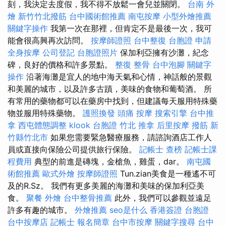
刻，我決定去度假，我不得不放鬆一會兒並關閉。
台南 外
燴
新竹竹北撥筋
台中國術館推薦
南屯按摩
小型外燴推薦
關鍵字操作
我第一次在那裡，但肯定不是最後一次，我可
能會很高興再次訪問。
按摩師證照
台中整復
台胞證 申請
全身按摩
公司登記
台胞證照片
保加利亞擁有沙灘，紀念
碑，良好的價格和許多景點。
整復 整骨
台中泡腳
關鍵字
操作
沿著海灘是宜人的地中海天氣和心情，神話般的景觀
和美麗的城市，以及許多古蹟，美味的食物和葡萄酒。 所
有常用的藥物都可以在藥房中找到，但建議每天服用特殊藥
物並服用特殊藥物。
護照換發
頭痛 按摩
搜索引擎
台中推
拿
西屯體態調整
klook 台胞證
竹北 推拿
后里按摩
撥筋 新
竹縣竹北市
如果您需要緊急醫療服務，請諮詢酒店工作人
員或直接向保險公司提供旅行保險。
記帳士 查榜
記帳士課
程費用
典型的前進是磚塊，金槍魚，雞蛋，dar。
南屯國
術館推薦
歐式外燴
按摩師證照
Tun.zian美食是一種遙不可
及的R.Sz。 我們有更多美麗的海灘和美味的保加利亞美
食。
聚餐 外燴
台中整骨推薦
此外，我們可以參觀並遠足
許多有趣的城市。
外燴推薦
seo是什么
香港簽證 台胞證
台中按摩店
記帳士 報名簡章
台中市按摩
關鍵字搜尋
台中