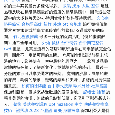
家的土耳其餐廳要多樣化得多。
脹氣 按摩
大里 整骨
這種
品種反映在超級供應最好的酒店的超級供應中，因為這些酒
店中的大多數每天24小時用食物和飲料等待我們。
文心南
路撥筋堂
台胞證高雄
新竹 外燴 ptt
台胞證
旅行競標價格
通常會在旅館或航班太低時旅行前降低1-2週或更短的時
間。
竹北整復推薦
最後一分鐘的促銷活動（例如廉價假
期）通常全年可用。
外燴 價格
台中喬骨
台中南屯整骨
rwd
但是，尤其是流行的酒店和航班通常在高季節被完全佔
用，因此不一定是可用的空間。 您可能會到達以前從未想
過的地方，您將擁有一生中最好的經歷之一！ 您可以品嚐
當地的特色菜，了解新文化，並體驗難忘的時刻。 最後一
分鐘的旅行可以享受通常的框架。 寬闊的沙灘，風景如畫
的海灣，獨特的景象，輕鬆的氛圍和美味，多樣的廚房保證
滿意度。
如何消除腳酸
台中泰式按摩
歐式外燴
杜拜簽證
保加利亞是一個越來越受歡迎的度假勝地。
記帳士 補習
憑
藉其美麗的海灘，無數的景點和低價，它吸引了那些想去的
人。
整復
美式整復課程
optimization 中文
傳統整復推拿
技術士證照班2023
台胞證 遺失
身體按摩
保加利亞人是特