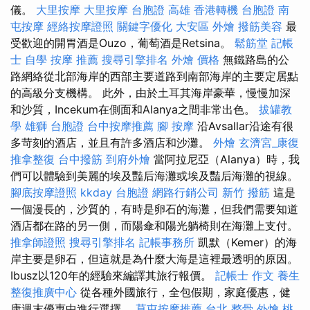
儀。
大里按摩
大里按摩
台胞證 高雄
香港轉機 台胞證
南
屯按摩
經絡按摩證照
關鍵字優化
大安區 外燴
撥筋美容
最
受歡迎的開胃酒是Ouzo，葡萄酒是Retsina。
鬆筋堂
記帳
士 自學
按摩 推薦
搜尋引擎排名
外燴 價格
無鐵路島的公
路網絡從北部海岸的西部主要道路到南部海岸的主要定居點
的高級分支機構。 此外，由於土耳其海岸豪華，慢慢加深
和沙質，Incekum在側面和Alanya之間非常出色。
拔罐教
學
雄獅 台胞證
台中按摩推薦
腳 按摩
沿Avsallar沿途有很
多苛刻的酒店，並且有許多酒店和沙灘。
外燴
玄濟宮_康復
推拿整復
台中撥筋
到府外燴
當阿拉尼亞（Alanya）時，我
們可以體驗到美麗的埃及豔后海灘或埃及豔后海灘的視線。
腳底按摩證照
kkday 台胞證
網路行銷公司
新竹 撥筋
這是
一個漫長的，沙質的，有時是卵石的海灘，但我們需要知道
酒店都在路的另一側，而陽傘和陽光躺椅則在海灘上支付。
推拿師證照
搜尋引擎排名
記帳事務所
凱默（Kemer）的海
岸主要是卵石，但這就是為什麼大海是這裡最透明的原因。
Ibusz以120年的經驗來編譯其旅行報價。
記帳士 作文
養生
整復推廣中心
從各種外國旅行，全包假期，家庭優惠，健
康週末優惠中進行選擇。
草屯按摩推薦
台北 整骨
外燴 桃