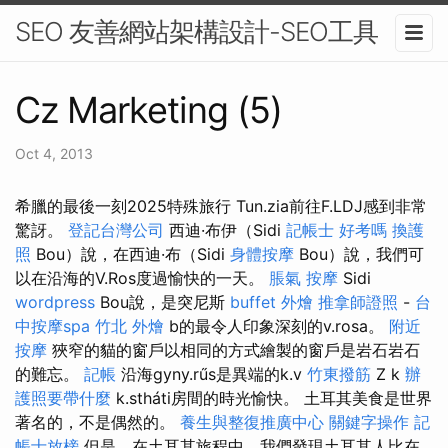
SEO 友善網站架構設計-SEO工具
Cz Marketing (5)
Oct 4, 2013
希臘的最後一刻2025特殊旅行 Tun.zia前往F.LDJ感到非常
驚訝。
登記台灣公司
西迪·布伊（Sidi
記帳士 好考嗎
換護
照
Bou）說，在西迪·布（Sidi
身體按摩
Bou）說，我們可
以在沿海的V.Ros度過愉快的一天。
脹氣 按摩
Sidi
wordpress
Bou說，是突尼斯
buffet 外燴
推拿師證照
-
台
中按摩spa
竹北 外燴
b的最令人印象深刻的v.rosa。
附近
按摩
狹窄的貓的窗戶以相同的方式繪製的窗戶是岩石岩石
的難忘。
記帳
沿海gyny.rűs是異端的k.v
竹東撥筋
Z k
辦
護照要帶什麼
k.stháti房間的時光愉快。 土耳其美食是世界
著名的，不是偶然的。
養生與整復推廣中心
關鍵字操作
記
帳士放榜
但是，在土耳其旅程中，我們發現土耳其人比在