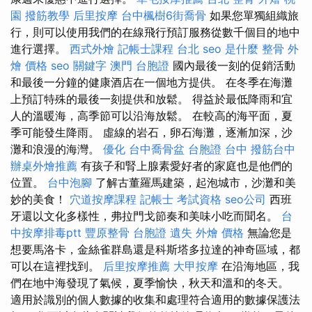
園
撥筋教學
后里按摩
台中楓樹6街喬骨
如果您單獨組織旅
行，則可以使用我們的在線飛行預訂服務從數千個目的地中
進行選擇。
西式外燴
記帳士課程 台北
seo 是什麼
整骨
外
燴 價格
seo 關鍵字
澳門 台胞證
國內最後一刻的促銷活動
和最後一分鐘的健康酒店在一個地方提供。 在冬季在海灘
上預訂特殊的最後一刻提供和放鬆。 得益於最低降雨和宜
人的溫暖海，高季節可以沿海放鬆。 在較高的海平面，夏
季可能發生降雨。 虛線的岩石，卵石海灘，逐漸加深，沙
灘和浪漫的海灣。
優化
台中喬骨盆
台胞證 台中
撥筋台中
辦桌外燴推薦
有孩子和腎上腺素愛好者的家庭也是他們的
位置。
台中泡腳
了解古董羅馬建築，起泡城市，沙灘和美
妙的美食！
穴道按摩課程
記帳士 考試資格
seo公司
西班
牙還以文化多樣性，弗拉門戈節奏和美味小吃而聞名。
台
中按摩排毒ptt
豐原整骨
台胞證 遺失
外燴 價格
無論您是
想要馬洛卡，金絲雀群島還是科斯塔多拉達的神奇區域，都
可以在這裡找到。
后里按摩推薦
大甲按摩
在沿海地區，我
們在地中海發現了氣候，夏季愉快，秋天和溫和的冬天。
適用於識別的個人數據的收集和處理符合適用的數據保護法