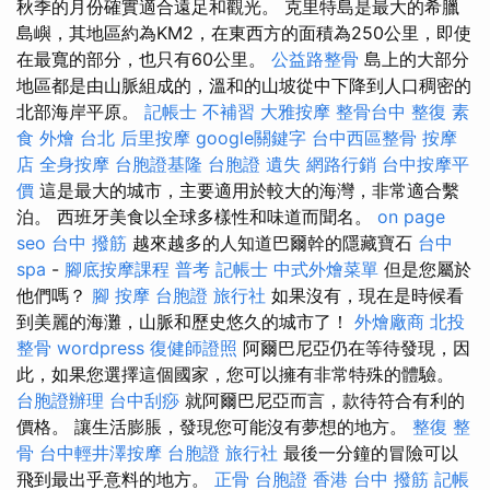
秋季的月份確實適合遠足和觀光。 克里特島是最大的希臘
島嶼，其地區約為KM2，在東西方的面積為250公里，即使
在最寬的部分，也只有60公里。
公益路整骨
島上的大部分
地區都是由山脈組成的，溫和的山坡從中下降到人口稠密的
北部海岸平原。
記帳士 不補習
大雅按摩
整骨台中
整復
素
食 外燴 台北
后里按摩
google關鍵字
台中西區整骨
按摩
店
全身按摩
台胞證基隆
台胞證 遺失
網路行銷
台中按摩平
價
這是最大的城市，主要適用於較大的海灣，非常適合繫
泊。 西班牙美食以全球多樣性和味道而聞名。
on page
seo
台中 撥筋
越來越多的人知道巴爾幹的隱藏寶石
台中
spa
-
腳底按摩課程
普考 記帳士
中式外燴菜單
但是您屬於
他們嗎？
腳 按摩
台胞證 旅行社
如果沒有，現在是時候看
到美麗的海灘，山脈和歷史悠久的城市了！
外燴廠商
北投
整骨
wordpress
復健師證照
阿爾巴尼亞仍在等待發現，因
此，如果您選擇這個國家，您可以擁有非常特殊的體驗。
台胞證辦理
台中刮痧
就阿爾巴尼亞而言，款待符合有利的
價格。 讓生活膨脹，發現您可能沒有夢想的地方。
整復 整
骨
台中輕井澤按摩
台胞證 旅行社
最後一分鐘的冒險可以
飛到最出乎意料的地方。
正骨
台胞證 香港
台中 撥筋
記帳