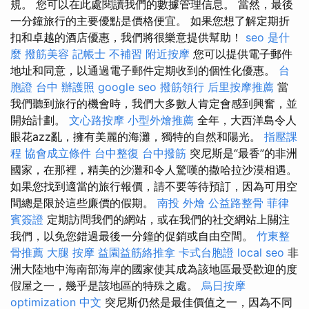
規。 您可以在此處閱讀我們的數據管理信息。 當然，最後
一分鐘旅行的主要優點是價格便宜。 如果您想了解定期折
扣和卓越的酒店優惠，我們將很樂意提供幫助！
seo 是什
麼
撥筋美容
記帳士 不補習
附近按摩
您可以提供電子郵件
地址和同意，以通過電子郵件定期收到的個性化優惠。
台
胞證 台中
辦護照
google seo
撥筋領行
后里按摩推薦
當
我們聽到旅行的機會時，我們大多數人肯定會感到興奮，並
開始計劃。
文心路按摩
小型外燴推薦
全年，大西洋島令人
眼花azz亂，擁有美麗的海灘，獨特的自然和陽光。
指壓課
程
協會成立條件
台中整復
台中撥筋
突尼斯是“最香”的非洲
國家，在那裡，精美的沙灘和令人驚嘆的撒哈拉沙漠相遇。
如果您找到適當的旅行報價，請不要等待預訂，因為可用空
間總是限於這些廉價的假期。
南投 外燴
公益路整骨
菲律
賓簽證
定期訪問我們的網站，或在我們的社交網站上關注
我們，以免您錯過最後一分鐘的促銷或自由空間。
竹東整
骨推薦
大腿 按摩
益園益筋絡推拿
卡式台胞證
local seo
非
洲大陸地中海南部海岸的國家使其成為該地區最受歡迎的度
假屋之一，幾乎是該地區的特殊之處。
烏日按摩
optimization 中文
突尼斯仍然是最佳價值之一，因為不同