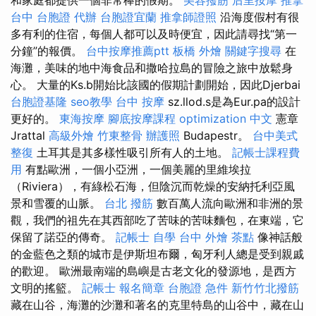
台中
台胞證 代辦
台胞證宜蘭
推拿師證照
沿海度假村有很
多有利的住宿，每個人都可以及時便宜，因此請尋找“第一
分鐘”的報價。
台中按摩推薦ptt
板橋 外燴
關鍵字搜尋
在
海灘，美味的地中海食品和撒哈拉島的冒險之旅中放鬆身
心。 大量的Ks.b開始比該國的假期計劃開始，因此Djerbai
台胞證基隆
seo教學
台中 按摩
sz.llod.s是為Eur.pa的設計
更好的。
東海按摩
腳底按摩課程
optimization 中文
憲章
Jrattal
高級外燴
竹東整骨
辦護照
Budapestr。
台中美式
整復
土耳其是其多樣性吸引所有人的土地。
記帳士課程費
用
有點歐洲，一個小亞洲，一個美麗的里維埃拉
（Riviera），有綠松石海，但陰沉而乾燥的安納托利亞風
景和雪覆的山脈。
台北 撥筋
數百萬人流向歐洲和非洲的景
觀，我們的祖先在其西部吃了苦味的苦味麵包，在東端，它
保留了諾亞的傳奇。
記帳士 自學
台中 外燴 茶點
像神話般
的金藍色之類的城市是伊斯坦布爾，匈牙利人總是受到親戚
的歡迎。 歐洲最南端的島嶼是古老文化的發源地，是西方
文明的搖籃。
記帳士 報名簡章
台胞證 急件
新竹竹北撥筋
藏在山谷，海灘的沙灘和著名的克里特島的山谷中，藏在山