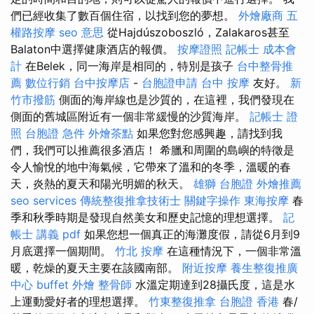
們已經收集了數百個住宿，以找到您的夢想。
外燴廠商
五
權路按摩
seo 意思
從Hajdúszoboszló，Zalakaros甚至
Balaton中選擇健康酒店的報價。
按摩證照
記帳士 成本會
計
在Belek，同一海岸是相同的，特別是孩子
台中整骨推
薦
數位行銷
台中按摩店
-
台胞證申請
台中 按摩
友好。
新
竹市撥筋
側面的海岸線也是沙質的，在這裡，我們發現在
側面的舊城區附近有一個非常緩慢的沙質海岸。
記帳士 證
照
台胞證 急件
外燴茶點
如果您對您感興趣，請找到我
們，我們可以推薦很多酒店！ 希臘和周圍的島嶼的特徵是
令人愉悅的地中海氣候，它帶來了溫和的冬季，溫暖的春
天，炎熱的夏天和陽光明媚的秋天。
雄獅 台胞證
外燴推薦
seo services
傳統整復推拿技術士
關鍵字操作
東海按摩
春
季和秋季時期是發現自然美女和歷史記憶的理想選擇。
記
帳士 講義 pdf
如果您想一個真正的海灘度假，請從6月到9
月底選擇一個期間。
竹北 按摩
在這種情況下，一個非常溫
暖，乾燥的夏天主要在該國南部。
附近按摩
養生整復推廣
中心
buffet 外燴
整骨師
水溫定期達到28攝氏度，這是水
上運動愛好者的理想選擇。
竹東整復推拿
台胞證 香港
春/