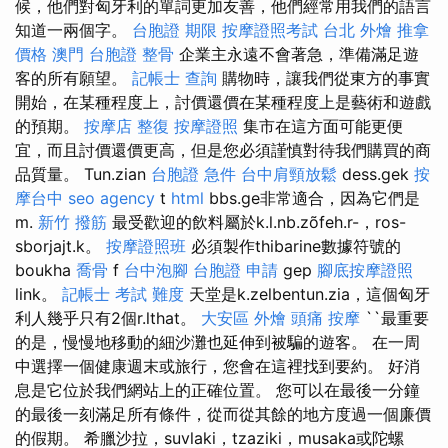
候，他們對匈牙利的單詞更加友善，他們經常用我們的語言
知道一兩個字。
台胞證 期限
按摩證照考試
台北 外燴
推拿
價格
澳門 台胞證
整骨
企業主永遠不會著急，準備滿足遊
客的所有願望。
記帳士 查詢
購物時，讓我們從東方的事實
開始，在某種程度上，討價還價在某種程度上是藝術和遊戲
的預期。
按摩店
整復
按摩證照
集市在這方面可能更便
宜，而且討價還價更高，但是您必須謹慎對待我們購買的商
品質量。 Tun.zian
台胞證 急件
台中肩頸放鬆
dess.gek
按
摩台中
seo agency
t
html
bbs.ge非常適合，因為它們是
m.
新竹 撥筋
最受歡迎的飲料屬於k.l.nb.zõfeh.r-，ros-
sborjajt.k。
按摩證照班
必須製作thibarine數據符號的
boukha
喬骨
f
台中泡腳
台胞證 申請
gep
腳底按摩證照
link。
記帳士 考試 難度
天堂是k.zelbentun.zia，這個匈牙
利人幾乎只有2個r.lthat。
大安區 外燴
頭痛 按摩
``最重要
的是，慢慢地移動的細沙灘也延伸到被騙的遊客。 在一周
中選擇一個健康週末或旅行，您會在這裡找到要約。 好消
息是它位於我們網站上的正確位置。 您可以在最後一分鐘
的最後一刻滿足所有條件，從而從其餘的地方度過一個廉價
的假期。 希臘沙拉，suvlaki，tzaziki，musaka或陀螺