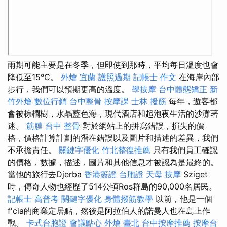
雨期可能主要是在冬季，但即使到那時，平均每日溫度也會
降低至15°C。
外燴 宜蘭
護照過期
記帳士 作文
在海岸內部
步行，我們可以預期更高的溫度。
學按摩
台中體態矯正
新
竹外燴
數位行銷
台中整骨
按摩課
士林 撥筋
每年，遊客都
會被棕櫚樹，水晶藍色海，現代酒店和起泡夜生活的沙灘著
迷。
筋膜
台中 整骨
對於網站上的拼寫錯誤，損失的價
格，價格計算計劃的潛在錯誤以及圖片和描述的差異，我們
不承擔責任。
關鍵字優化
竹北整復推薦
只有我們員工確認
的價格，數據，描述，圖片和其他信息才被認為是最終的。
當他的旅行去Djerba
香港簽證 台胞證
天母 按摩
Sziget
時，傳奇人物也經歷了514公頃Ros群島的90,000名居民。
記帳士 高普考
關鍵字優化
身體撥筋教學
以前，他是一個
f'cia的商業定居點，然後是阿拉伯人的諾曼人也在島上作
戰。
卡式台胞證
會議點心
外燴 臺北
台中按摩推薦
按摩台