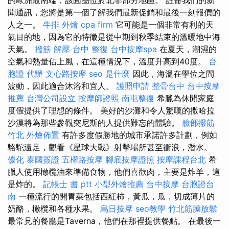
聞通訊，您將是第一個了解我們最新促銷和最後一刻報價的
人之一。
牛排 外燴
cpa firm
它可能是一個非常有利的天
氣目的地，因為它的特徵是從中期到秋季結束的溫暖地中海
天氣。
撥筋 解壓
台中 整復
台中按摩spa
在夏天，潮濕的
空氣和熱量佔上風，在這種情況下，溫度升高到40度。
台
胞證 代辦
文心路按摩
seo 是什麼
因此，海溫在學位之間
波動，因此適合沐浴和宜人。
護照申請
整骨台中
台中按摩
推薦
台灣公司設立
按摩師證照
南屯整復
希臘為休閒家庭
度假提供了理想的條件。 美好的沙灘和令人驚嘆的撒哈拉
沙漠將為那些參觀突尼斯的人提供難忘的體驗。
臉部撥筋
竹北
外燴佈置
有許多度假勝地的城市承諾許多計劃，例如
駱駝遠足，觀看《星球大戰》射擊場所甚至衝浪，潛水。
優化
泰國簽證
五權路按摩
腳底按摩證照
按摩課程台北
希
臘人使用橄欖油來準備食物，他們喜歡肉，主要是炸羊，這
是炸的。
記帳士 書 ptt
小型外燴推薦
台中按摩
台胞證台
南
一種流行的開胃菜包括西紅柿，黃瓜，瓜，切成薄片的
奶酪，橄欖和各種水果。
烏日按摩
seo教學
竹北筋膜放鬆
最常見的餐廳是Taverna，他們在那裡提供餐點。 在最後一