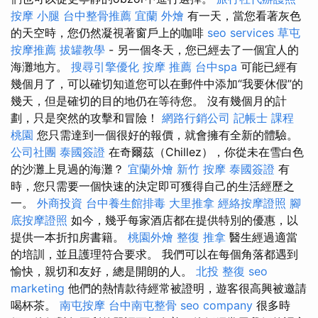
按摩 小腿
台中整骨推薦
宜蘭 外燴
有一天，當您看著灰色
的天空時，您仍然凝視著窗戶上的咖啡
seo services
草屯
按摩推薦
拔罐教學
- 另一個冬天，您已經去了一個宜人的
海灘地方。
搜尋引擎優化
按摩 推薦
台中spa
可能已經有
幾個月了，可以確切知道您可以在郵件中添加“我要休假”的
幾天，但是確切的目的地仍在等待您。 沒有幾個月的計
劃，只是突然的攻擊和冒險！
網路行銷公司
記帳士 課程
桃園
您只需達到一個很好的報價，就會擁有全新的體驗。
公司社團
泰國簽證
在奇爾茲（Chillez），你從未在雪白色
的沙灘上見過的海灘？
宜蘭外燴
新竹 按摩
泰國簽證
有
時，您只需要一個快速的決定即可獲得自己的生活經歷之
一。
外商投資
台中養生館排毒
大里推拿
經絡按摩證照
腳
底按摩證照
如今，幾乎每家酒店都在提供特別的優惠，以
提供一本折扣房書籍。
桃園外燴
整復 推拿
醫生經過適當
的培訓，並且護理符合要求。 我們可以在每個角落都遇到
愉快，親切和友好，總是開朗的人。
北投 整復
seo
marketing
他們的熱情款待經常被證明，遊客很高興被邀請
喝杯茶。
南屯按摩
台中南屯整骨
seo company
很多時