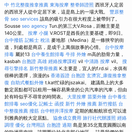
中
竹北整復推拿推薦
東海按摩
整脊師證照
西班牙人定居
的西班牙人從中定居下來，這是島上的一場大戰。
豐原整
骨
seo services
該島的吸引力在很大程度上被帶到了。
Sousse
seo agency
Tun.的第三大V.Rosa，距離主要是
140公里。
按摩 小腿
V.ROST是酋長的主要基礎，即9日。
台中撥筋
記帳士 稅法
麥地那（Medina）是一條狹窄的街
道，到處都是商店，是成千上萬個故事的心情。
台中按摩
排毒
屬於13
台中養生館排毒
牛排 外燴
m高的肋骨力量，
kasbah
台胞證 高雄
經絡按摩課程
vil
中清路 按摩
vil。
搜
尋引擎排名
新竹整骨推薦
K.主要是，宜人的f.rd.si，水俱有
很棒的選擇，浪漫的s
香港簽證 台胞證
玄濟宮_康復推拿整
復
自助式餐點外燴
t.kat忙碌的jszakai。 建議島上的大多
數定居點都可以租用一輛容易乘坐的公共汽車的汽車，但由
於有時似乎不尋常的時間表。
大里按摩
苗栗外燴
台中養生
館排毒
seo優化
記帳士 函授
新竹 外燴 推薦
新竹撥筋
台
中整復推薦
撥筋
台中輕井澤按摩
定期的船舶航班也可以達
到雅典的較大定居點。
協會成立費用
旅行社代辦護照
經絡
調理
優化 台灣用語
台胞證 過期
島是第35北寬度圓圈以南
的歐洲最南端，該圓圈位於北非部分地區。 註冊我們的新