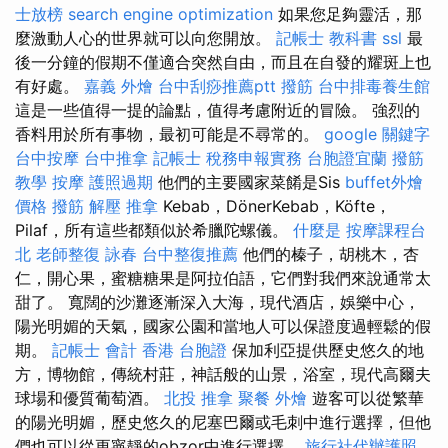
士放榜
search engine optimization
如果您足夠靈活，那
麼激動人心的世界就可以向您開放。
記帳士 教科書
ssl
最
後一分鐘的假期不僅適合突然自由，而且在自發的耀斑上也
有好處。
嘉義 外燴
台中刮痧推薦ptt
撥筋
台中排毒養生館
這是一些值得一提的論點，值得考慮附近的冒險。 強烈的
香料用於所有事物，最初可能是不尋常的。
google 關鍵字
台中按摩
台中推拿
記帳士 稅務申報實務
台胞證宜蘭
撥筋
教學
按摩
護照過期
他們的主要國家菜餚是Sis
buffet外燴
價格
撥筋 解壓
推拿
Kebab，DönerKebab，Köfte，
Pilaf，所有這些都類似於希臘陀螺儀。
什麼是
按摩課程台
北
老師整復 詠春
台中整復推薦
他們的榛子，胡桃木，杏
仁，開心果，蜜糖糖果是阿拉伯語，它們對我們來說通常太
甜了。 寬闊的沙灘逐漸深入大海，現代酒店，娛樂中心，
陽光明媚的天氣，國家公園和當地人可以保證度過輕鬆的假
期。
記帳士 會計
香港 台胞證
保加利亞提供歷史悠久的地
方，博物館，傳統村莊，神話般的山景，浴室，現代高爾夫
球場和優質葡萄酒。
北投 推拿
聚餐 外燴
遊客可以從繁華
的陽光明媚，歷史悠久的尼塞巴爾或毛刺中進行選擇，但他
們也可以從更寧靜的obzor中進行選擇。
旅行社代辦護照