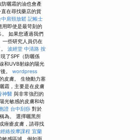
數防曬霜的油也會產
一直在尋找藥店的貨
台中肩頸放鬆
記帳士
應用即使是最苛刻的
％。 如果您通過我們
 一些研究人員仍在
了。
波經堂
中清路 按
現了SPF（防曬係
線和UVB射線的陽光
背後。
wordpress
的皮膚。 生物動力塞
曬霜，主要是在皮膚
骨神醫
與非常強烈的
於陽光敏感的皮膚和幼
胞證
台中刮痧
對於
稱為。 選擇曬黑所
或痤瘡皮膚，請尋找
醫經絡按摩課程
宜蘭
的敏感區域，例如面