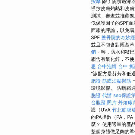
按摩
除了防護過濾器
導致皮膚灼熱和皮膚
測試，審查並推薦獨
低保護因子的SPF
面霜的評論，以免
SPF
整骨院的奇妙經
並且不包含對羥基苯
銷
- 輕，防水和皺
霜含有氧化鋅，不
思
台中泡腳
台中 
”該配方是芬芳和低
胞證
筋膜沾黏撥筋
環境影響。 防曬霜
胞證 代辦
seo保證
台胞證 照片
外燴廠
護（UVA
竹北筋膜
的PA指數（PA，PA
麼？ 使用適量的產
整個身體做足夠的