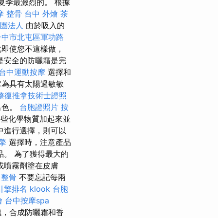
夏季最激烈的。 根據
摩 整骨
台中 外燴 茶
團法人
由於吸入的
台中市北屯區軍功路
此即使您不這樣做，
是安全的防曬霜是完
台中運動按摩
選擇和
它為具有太陽過敏敏
整復推拿技術士證照
出色。
台胞證照片
按
些化學物質加起來並
中進行選擇，則可以
擎
選擇時，注意產品
。 為了獲得最大的
或噴霧劑塗在皮膚
 整骨
不要忘記每兩
引擎排名
klook 台胞
燴
台中按摩spa
蠟，合成防曬霜和香