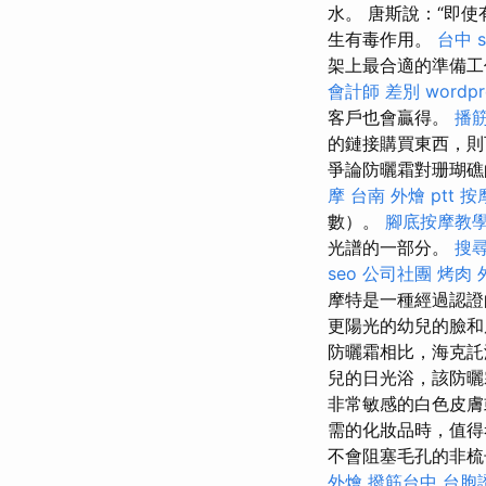
水。 唐斯說：“即
生有毒作用。
台中 s
架上最合適的準備工
會計師 差別
wordpr
客戶也會贏得。
播
的鏈接購買東西，則
爭論防曬霜對珊瑚礁
摩
台南 外燴 ptt
按
數）。
腳底按摩教
光譜的一部分。
搜
seo
公司社團
烤肉 
摩特是一種經過認
更陽光的幼兒的臉
防曬霜相比，海克託
兒的日光浴，該防
非常敏感的白色皮膚
需的化妝品時，值
不會阻塞毛孔的非
外燴
撥筋台中
台胞