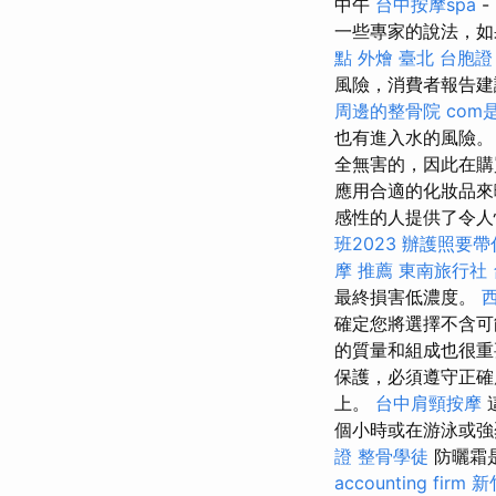
中午
台中按摩spa
-
一些專家的說法，如
點
外燴 臺北
台胞證
風險，消費者報告建
周邊的整骨院
com
也有進入水的風險
全無害的，因此在購
應用合適的化妝品來
感性的人提供了令人
班2023
辦護照要帶
摩 推薦
東南旅行社
最終損害低濃度。
確定您將選擇不含
的質量和組成也很
保護，必須遵守正
上。
台中肩頸按摩
個小時或在游泳或強
證
整骨學徒
防曬霜
accounting firm
新竹