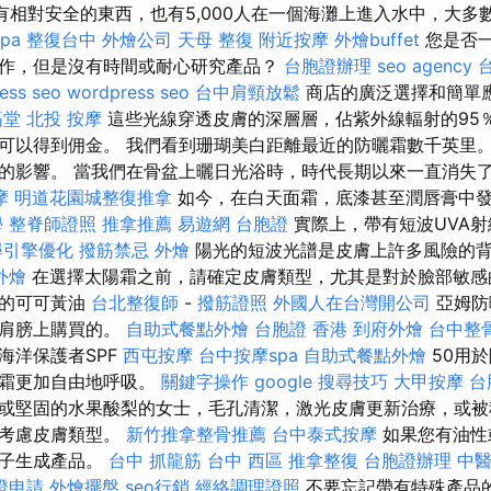
使有相對安全的東西，也有5,000人在一個海灘上進入水中，大多
pa
整復台中
外燴公司
天母 整復
附近按摩
外燴buffet
您是否
作，但是沒有時間或耐心研究產品？
台胞證辦理
seo agency
ess seo
wordpress seo
台中肩頸放鬆
商店的廣泛選擇和簡單
筋堂
北投 按摩
這些光線穿透皮膚的深層層，佔紫外線輻射的95
可以得到佣金。 我們看到珊瑚美白距離最近的防曬霜數千英里。
的影響。 當我們在骨盆上曬日光浴時，時代長期以來一直消失
摩
明道花園城整復推拿
如今，在白天面霜，底漆甚至潤唇膏中發
學
整脊師證照
推拿推薦
易遊網 台胞證
實際上，帶有短波UVA射
尋引擎優化
撥筋禁忌
外燴
陽光的短波光譜是皮膚上許多風險的
外燴
在選擇太陽霜之前，請確定皮膚類型，尤其是對於臉部敏感
證的可可黃油
台北整復師
-
撥筋證照
外國人在台灣開公司
亞姆防
和肩膀上購買的。
自助式餐點外燴
台胞證 香港
到府外燴
台中整
海洋保護者SPF
西屯按摩
台中按摩spa
自助式餐點外燴
50用
曬霜更加自由地呼吸。
關鍵字操作
google 搜尋技巧
大甲按摩
台
或堅固的水果酸梨的女士，毛孔清潔，激光皮膚更新治療，或被
得考慮皮膚類型。
新竹推拿整骨推薦
台中泰式按摩
如果您有油性
梳子生成產品。
台中 抓龍筋
台中 西區 推拿整復
台胞證辦理
中
證申請
外燴擺盤
seo行銷
經絡調理證照
不要忘記帶有特殊產品