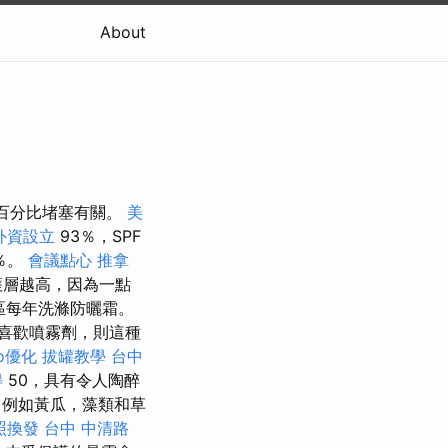
About
射的百分比堵塞有關。
美
外資設立
93％，SPF
％。
會議點心
推拿
護層越高，因為一點
區每年洗滌防曬霜。
喜歡噴霧劑，則這種
eo優化
拔罐教學
台中
得
50，具有令人陶醉
，例如黃瓜，藻類和草
照換發
台中 中清路