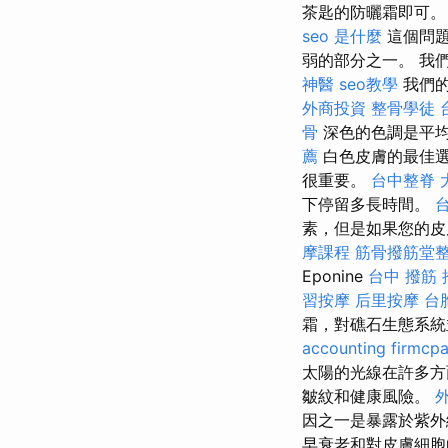
茶匙的防曬霜即可
seo 是什麼
這個問
弱的部分之一。 我
神醫
seo教學
我們的
外商投資
整骨學徒
骨
深色的色調是平
薦
白色皮膚的最佳選
很重要。
台中整脊
下停留多長時間。
素，但是如果您的皮
摩課程
筋骨撥筋堂
Eponine
台中 撥筋 
習按摩
后里按摩
台
霜，對礁石生態系統
accounting firmcp
太陽的光線在許多
皺紋和健康風險。
因之一是暴露於紫
早衰老和對皮膚細