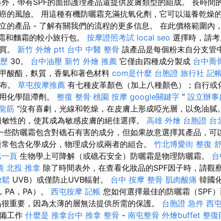
外，帶有SPF的面部護理產品還提供皮膚類型的組成。 長時間
癌的風險。 用這種有機防曬霜充滿抗氧化劑，它可以滋養乾燥的
立的產品 - 了解有關我們的流程的更多信息。 在此價格範圍內
面霜和麵霜的較小旅行包。
按摩證照考試
local seo
選擇時，請考
購買。
新竹 外燴 ptt
台中 中醫 整骨
該產品是每個粉末自分支管
歷
30。
台中油壓
新竹 外燴 推薦
它僅由四種成分製成
台中喬
甲酸酯，麩質，香氣和著色材料
com是什麼
台胞證 旅行社
記
巴布。
草屯按摩推薦
有七種皮革顏色（加上八種顏色）；自行或化
使用化學阻滯劑。
整復 整骨
桃園 按摩
google關鍵字
”
設立辦事
抓龍筋
“沒有喜劇，光線和乾燥，在皮膚上形成啞光層，以免油膩
過敏性的，使其成為敏感皮膚的絕佳選擇。
高雄 外燴
台胞證 台
一些防曬霜包含對礁石有害的成分，但如果故意選擇其產品，可
通常包含化學成分，物理成分或兩者的組合。
竹北博愛街 整復
第一頁
生物學上可降解（或礁石安全）防曬霜是物理防曬霜。
台
商
北投 推拿
除了時間表外，在查看化妝品的SPF因子時，請觀
放鬆
UVB）或僅防止UVB輻射。
台中 按摩 整骨
肌肉酸痛
韓國
，PA，PA）。
西屯按摩
記帳
您如何選擇最佳的防曬霜（SPF
品很重要，因為太薄的層無法提供所需的保護。
台胞證 急件
西
準備工作
什麼是
推拿台中
推拿 整骨
-
南屯整骨
外燴buffet
整復