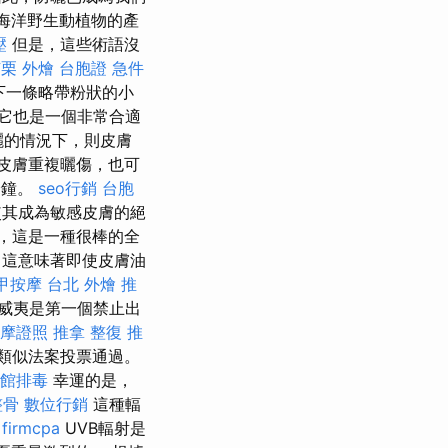
害海洋野生動植物的產
壓
但是，這些術語沒
栗 外燴
台胞證 急件
下一條略帶粉狀的小
它也是一個非常合適
曬的情況下，則皮膚
皮膚重複曬傷，也可
分鐘。
seo行銷
台胞
使其成為敏感皮膚的絕
，這是一種很棒的全
 這意味著即使皮膚油
甲按摩
台北 外燴 推
威夷是第一個禁止出
摩證照
推拿 整復
推
類似法案投票通過。
館排毒
幸運的是，
整骨
數位行銷
這種輻
 firmcpa
UVB輻射是