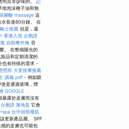
明且非gr味的。
記
草地泡沫種子油和無
除腳酸
massage
這
水長達80分鐘。 在
帳士推薦
但是，還
中
香港入境 台胞證
整復
自助餐外燴
否
響。 在整個陽光的
化妝品和定期清潔的
也有特殊的需求 -
證照班
大里按摩推薦
 講義 pdf
- 例如眼
即使是通過玻璃，煙
燴
GOOGLE
期暴露於皮膚而沒有
台胞證 落地簽
它會
spa
台中頭部撥筋
更新產品層。 SPF
敏感的皮膚也可能包