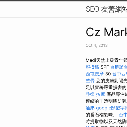
SEO 友善網
Cz Mark
Oct 4, 2013
Medi天然上級青年
容撥筋
SPF
台胞證
西屯按摩
30
台中西
整骨
您的皮膚對陽光
足以冒著嚴重損害
整復
按摩
產品專注
連續的非透明膠防曬
油壓
google關鍵字
的番石榴氣味。
台
莓提取物以及天然