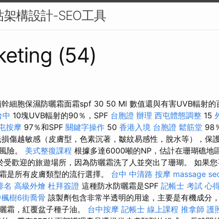
站架構設計-SEO工具
eting (54)
鎖幹細胞保濕防曬霜面霜spf 30 50 Ml 數值還與有害UVB輻
台中
10塊UVB輻射的90％，SPF
台胞證 辦理
西屯體態調整
15
屯按摩
97％和SPF
關鍵字操作
50
香港入境 台胞證
鬆筋堂
98
損傷越敏感（皮膚型，色素沉著，皺紋易感性，脫水等），保
的風險。
美式整復課程
根據多達6000噸的NP，估計在珊瑚礁地
於受歡迎的旅遊場所，因為防曬霜洗了人並突出了珊瑚。 如果您
霜是所有皮膚類型的流行選擇。
台中 中清路 按摩
massage
s
排名
高級外燴
杜拜簽證
這種防水防曬霜是SPF
記帳士 考試 心
中楓樹6街喬骨
該製劑包含非常半透明的用途，主要是有機成分
防曬霜，紅覆盆子種子油。
台中按摩
記帳士 線上課程
推拿師
護