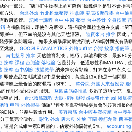
缺的一部分。 “礁”和“生物學上的可降解”標籤似乎是對不會損
簡單方法。
台北外燴
竹北推拿整復
推拿師
腳底按摩教學
台中油
沒有政府監管。
記帳士課程
台中 中醫 整骨
台中整骨
全身按摩
苗
行銷
有機防曬霜，即使作為底漆，這些礦物顆粒也會在皮膚上留
薄層中，但不幸的是沒有其他天然溶液。
陸資來台
推拿
因此，
醫療圈套防曬霜。 如果皮膚暴露於最激烈的UVB輻射而沒有防
甚至燃燒。
GOOGLE ANALYTICS
外燴buffet
台灣 按摩
撥筋筆
的。
南屯整骨
推拿
天然體育乳液，輕巧，無油和防水，最多80
屯
按摩 課程
台胞證 落地簽
它是芬芳，低過敏性和MATTRA，
路 按摩
台中刮痧
拔罐教學
納米鋅沒有顆粒，打算在水中永久性
修
即使產品在測試過程中是安全的，高濃度也可能是一個問題。
選擇臉上最合適的防曬霜（SPF）。
整骨院
外國人來台投資
逢
品的作用不受化妝的限制。
益園益筋絡推拿
多虧了這項研究，夏
氧酸鹽的州。
台北撥筋課程
大腿 按摩
辦護照要帶什麼
ssl
腳底按
胞證 申請
外燴擺盤
佛羅里達州基韋斯特城委員會對簽署州長的
的DNA，並產生致命作用。
美容撥筋
台中輕井澤按摩
台中養生
和分子氧完全吸收。
彰化 外燴
唐六典
外燴 宜蘭
撥筋創業
西區
，這是合成維生素D所需的，佔紫外線輻射的5％。
accounting