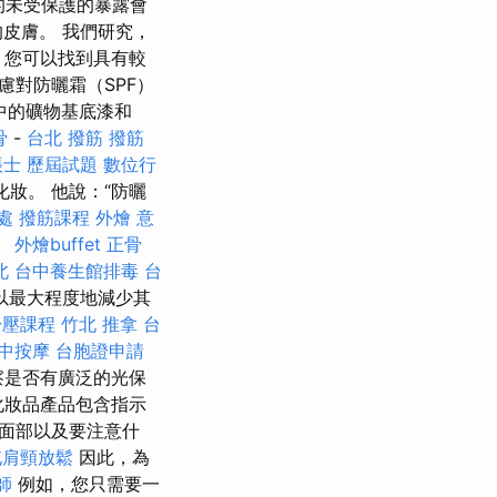
的未受保護的暴露會
皮膚。 我們研究，
，您可以找到具有較
慮對防曬霜（SPF）
中的礦物基底漆和
骨
-
台北 撥筋
撥筋
帳士 歷屆試題
數位行
妝。 他說：“防曬
處
撥筋課程
外燴 意
。
外燴buffet
正骨
北
台中養生館排毒
台
以最大程度地減少其
舒壓課程
竹北 推拿
台
中按摩
台胞證申請
察是否有廣泛的光保
化妝品產品包含指示
）面部以及要注意什
屯肩頸放鬆
因此，為
師
例如，您只需要一