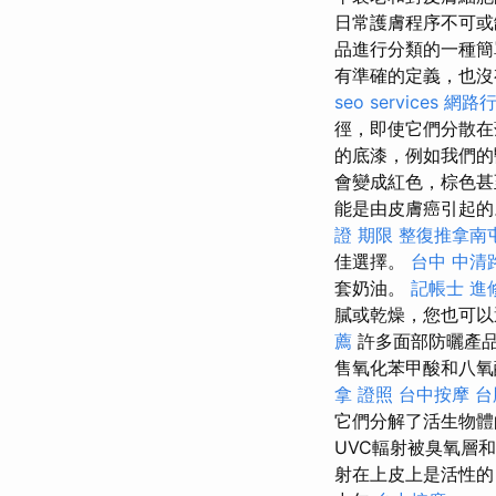
日常護膚程序不可或
品進行分類的一種
有準確的定義，也
seo services
網路
徑，即使它們分散在
的底漆，例如我們的
會變成紅色，棕色
能是由皮膚癌引起
證 期限
整復推拿南
佳選擇。
台中 中清
套奶油。
記帳士 進
膩或乾燥，您也可以
薦
許多面部防曬產
售氧化苯甲酸和八
拿 證照
台中按摩
台
它們分解了活生物體
UVC輻射被臭氧層
射在上皮上是活性的