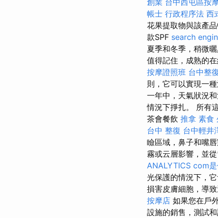
創業
台中西屯區按
帳士 行政程序法
西
花果提取物與該產品
款SPF
search engin
夏季和冬季，稍微
值得記住，成熟的在
按摩證照班
台中整
則，它可以實現一種
一年中，天氣狀況和
情況下掙扎。 所有
茶會餐飲
推拿
素食 
台中 整復
台中輕井
瞼區域，鼻子和嘴唇
霧或云層影響，並
ANALYTICS
com
光保護的情況下，
損害皮膚細胞，導致
按摩店
如果您在戶外
設施的銷售，測試和