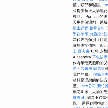
部，頸部和嘴唇。
s
並提供防止太陽氧
香脂。 Purlis
天用作保濕劑，以
帳士課程
整骨台中
學習按摩
台胞證 遺
霜代表的類別（目前
圖對應於價格，因此
士 參考書
您可以找
Alesandra
草屯按摩
作為年輕雙胞胎的
證
-
穴道按摩課程
他
我們的臉。
撥筋台
材料是理想的解決
護。
seo公司
新竹
顧花園床，太陽的
推薦ptt
如果不適當保
觀。 選擇範圍很廣