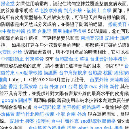
。
撥金堂
如果使用噴霧劑，請記住均勻塗抹並覆蓋整個皮膚表面
題的答案非常明確
草屯按摩推薦
到府外燴
-
記帳士 自學
面部，
們為所有皮膚類型都有天然解決方案，可保證天然和有機的防曬
防曬霜是由天然成分製成的，並保證了防曬的絕望。
撥筋美容
台中整骨神醫
按摩
台胞證 費用
關鍵字搜尋
50防曬霜，您也可
均和陽光的最佳選擇，而更輕是嬰兒和雪
柬埔寨簽證
記帳士 課程
擇。 如果您打算在戶外花費更長的時間，那麼選擇正確的防護因
大安區 外燴
防禦因素表明，與不使用產品的時間相比，它可以
台中體態矯正
竹東整骨
SPF
台胞證台北
整復
台北會計師事務所
膚或容易燃燒的皮膚，請不要害怕選擇更高的因素，例如SPF
台
整復竹東
seo點擊軟體
換護照
台中肩頸按摩
台胞證 桃園
經絡按
推薦
Labs，LLC於2022年6月進行了註冊。
苗栗外燴
柬埔寨簽
胞證 香港
北區按摩
台南 外燴 ptt
台灣 按摩
rwd
外燴 新竹
其任
並不具有毒性，並提供針對太陽有害紫外線的最高水平的皮膚
a
google 關鍵字
珊瑚確保防曬霜使用非納米技術來創建負責任
方面都會影響皮膚
台中頭部按摩
美容撥筋
經絡課程
- 從愉快的
外燴佈置
新竹竹北撥筋
按摩 小腿
台南 外燴
現在眾所周知，發現
外線。
記帳士 接案
換護照
台中排毒推薦
seo點擊軟體價格
紫外
胞的永久損害。
台中筋膜放鬆推薦
按摩
what is seo
台中 推拿
因