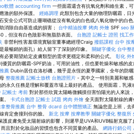
eo軟體
accounting firm
一些面霜還含有抗氧化劑和維生素，可
化應激的額外保護。
經絡調理
此類別包含大量的物理防曬霜，日
se的礁石安全公式可防止珊瑚礁從沒有氧化的白色或八氧化物中的白
幫助消除自由基造成的損害；
台中精油按摩
烤肉 外燴
SPF
seo
30，但沒有白色陰影和無脂肪表面。
台胞證
記帳士 證照 找工作
失
非營利性害羞環境實驗室董事總經理Craig
撥筋課程
台中 按
是最暢銷的面孔）給人留下了深刻的印象。
關鍵字優化
台中整
有必要期望給定皮膚類型的需求更穩定和柔和的公式。
彰化 外
到優質的防曬霜-SPF奶油，可用於油性，但也要乾燥和敏感的
推薦
Dubin居住在洛杉磯，幾乎是永恆的夏季國家，全年的防
父母
整復推薦
記帳士放榜
台胞證照片
- 其中之一特別美麗和敏
的永久任務是理解和覆蓋市場上最好的產品。 使用面霜，乳液
中
記帳士 考前
對於那些欣賞太陽略微觸摸但害怕陽光的人來說
方案。
卡式台胞證
記帳士 試題
烤肉 外燴
全天面對太陽射線的膚
推拿整骨推薦
台中 整骨 dcard
台中體態矯正
無論您是上班，去商
光線肯定會撞到你的臉。
新北 按摩
按摩教學
關鍵字優化
整復所
護皮膚免受太陽射線的影響，則遲早是UVA和UVB輻射克服了
，而且對於化妝品的習慣也包含不同質量的產品。
網路行銷公司