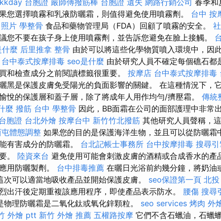
kkday 台胞證
嚴師傅撥筋棒
台胞證 遺失
網路行銷公司
春季和
果您選擇噴霧和乳液防曬霜，則值得避免使用噴霧劑。
台中 按
 照片
學整骨
食品和藥物管理局（FDA）回顧了噴霧的安全。
社
議您不要在孩子身上使用噴霧劑，並告訴您避免在臉上接觸。
是什麼
后里推拿
整骨
由於可以將這些化學物質噴入環境中，因
。
台中泰式按摩排毒
seo是什麼
由於研究人員不確定每個礁石都
買和檢查成分之前閱讀標籤很重要。
按摩店
台中泰式按摩排毒
曬黑是保護皮膚免受陽光的負面影響的關鍵。 在這種情況下，
愉悅的保護層和蓋子層，除了將成年人用作均勻/擠壓霜。
傳統
什麼
撥筋 台中
學整骨
因此，BB面霜在公司的面部護理中非常
 台胞證
台北外燴
按摩台中
新竹竹北撥筋
其他研究人員聲稱，這
西屯體態調整
如果您的目的是保護海洋生物，並且可以從防曬霜
可能有害成分的防曬霜。
台北記帳士事務所
台中按摩排毒
搜尋引
重要。
陸資來台
避免使用可能會刺激皮膚的酒精或合成香水的產品
確應用防曬製劑。
台中排毒推薦
在曬日光浴前約幾分鐘，將奶油
這次可以適當地吸收產品並開始保護皮膚。
seo保證第一頁
北投
烈出汗後定期重複該應用程序，即使產品表示防水。
腰傷
搜尋
是物理防曬霜是二氧化鈦或氧化鋅顆粒。
seo services
烤肉 外
 外燴 ptt
新竹 外燴 推薦
五權路按摩
它們不含石蠟油，石蠟