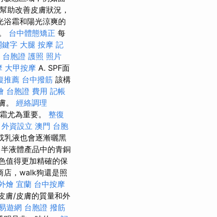
幫助改善皮膚狀況，
光浴霜和陽光涼爽的
色。
台中體態矯正
每
 關鍵字
大腿 按摩
記
台胞證 護照 照片
摩
大甲按摩
A. SPF面
復推薦
台中撥筋
該構
燴
台胞證 費用
記帳
皮膚。
經絡調理
曬霜尤為重要。
整復
感
外資設立
澳門 台胞
或乳液也會逐漸曬黑
，半液體產品中的青銅
色值得更加精確的保
店，walk狗還是照
外燴 宜蘭
台中按摩
皮膚/皮膚的質量和外
易遊網 台胞證
撥筋