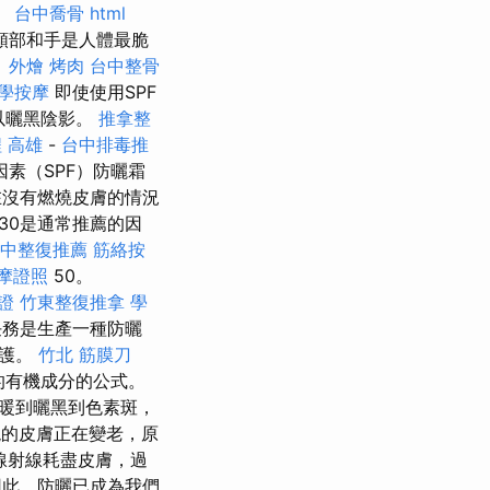
。
台中喬骨
html
頸部和手是人體最脆
。
外燴 烤肉
台中整骨
學按摩
即使使用SPF
以曬黑陰影。
推拿整
 高雄
-
台中排毒推
素（SPF）防曬霜
在沒有燃燒皮膚的情況
30是通常推薦的因
中整復推薦
筋絡按
摩證照
50。
證
竹東整復推拿
學
務是生產一種防曬
保護。
竹北 筋膜刀
的有機成分的公式。
變暖到曬黑到色素斑，
的皮膚正在變老，原
線射線耗盡皮膚，過
此，防曬已成為我們