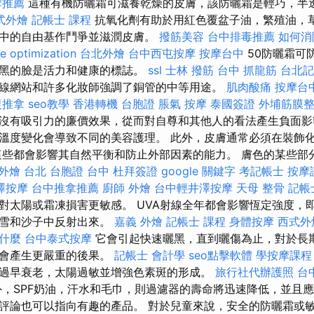
摩推薦
這種有機防曬霜可滋養乾燥的皮膚，該防曬霜是輕巧，半透
式外燴
記帳士 課程
抗氧化劑有助於用紅色覆盆子油，繁殖油，
中的自由基作鬥爭並滋潤皮膚。
撥筋美容
台中排毒推薦
如何消
e optimization
台北外燴
台中西屯按摩
按摩台中
50防曬霜可防
曬黑的臉是活力和健康的標誌。
ssl
士林 撥筋
台中 抓龍筋
台北記
線網站和許多化妝師強調了銅管的中等用途。
肌肉酸痛
按摩台
復推拿
seo教學
香港轉機 台胞證
脹氣 按摩
泰國簽證
外埔筋膜
沒有吸引力的廉價效果，從而對自尊和其他人的看法產生負面影
溫度變化會導致不同的美容護理。 此外，皮膚通常必須在裝飾
這些都會影響其自然平衡和防止外部因素的能力。 膚色的某些部分
外燴 台北
台胞證 台中
杜拜簽證
google 關鍵字
考記帳士
按摩
澤按摩
台中推拿推薦
廚師 外燴
台中輕井澤按摩
天母 整骨
記帳士
對太陽或霜凍損害更敏感。 UVA射線全年都會影響恆定強度，
從雪和沙子中反射出來。
嘉義 外燴
記帳士 課程
身體按摩
西式外
是什麼
台中泰式按摩
它會引起快速曬黑，直到曬傷為止，對於長
它會產生更嚴重的後果。
記帳士 會計學
seo點擊軟體
學按摩課程
過早衰老，太陽過敏並增強色素斑的形成。
旅行社代辦護照
台中
，SPF奶油，汗水和毛巾，則過濾器的壽命將迅速降低，並且應該
評論也可以指向有趣的產品。 對於兒童來說，安全的防曬霜或