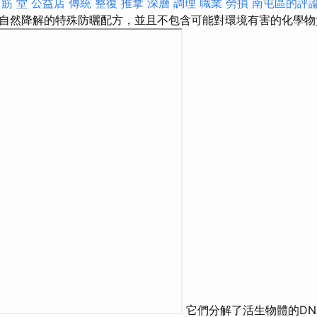
 筋 堂 公益店 傳統 整復 推拿 深層 調理 職業 勞損 南屯區的評
自然降解的特殊防曬配方，並且不包含可能對環境有害的化學物
它們分解了活生物體的DN