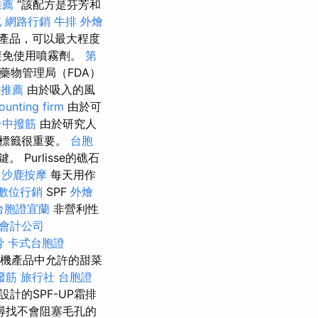
推薦
”該配方是芬芳和
北
網路行銷
牛排 外燴
產品，可以最大程度
避免使用噴霧劑。
第
藥物管理局（FDA）
拿推薦
由於吸入的風
ounting firm
由於可
台中撥筋
由於研究人
讀標籤很重要。
台胞
urlisse的礁石
沙鹿按摩
每天用作
數位行銷
SPF
外燴
台胞證宜蘭
非營利性
會計公司
骨
卡式台胞證
機產品中允許的甜菜
撥筋
旅行社 台胞證
的SPF-UP霜排
尋找不會阻塞毛孔的