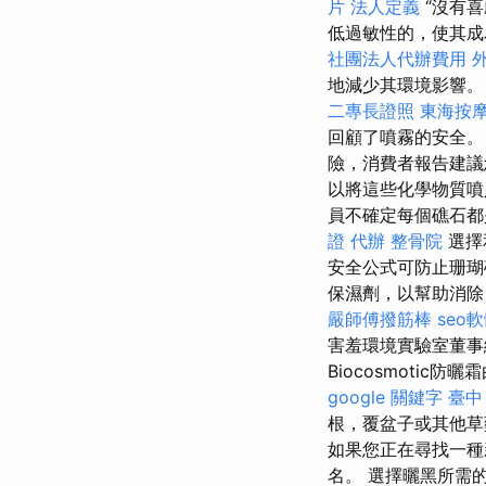
片
法人定義
“沒有
低過敏性的，使其
社團法人代辦費用
地減少其環境影響。
二專長證照
東海按
回顧了噴霧的安全
險，消費者報告建議
以將這些化學物質噴
員不確定每個礁石都
證 代辦
整骨院
選擇
安全公式可防止珊瑚
保濕劑，以幫助消
嚴師傅撥筋棒
seo
害羞環境實驗室董事總
Biocosmoti
google 關鍵字
臺中
根，覆盆子或其他草
如果您正在尋找一種
名。 選擇曬黑所需