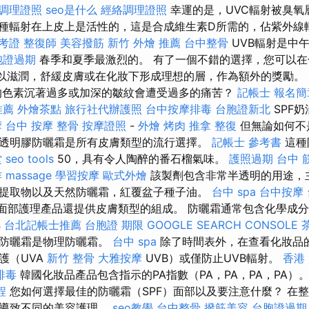
調理證照
seo是什么
經絡調理證照
幸運的是，UVC輻射被臭氧
種輻射在上皮上是活性的，這是合成維生素D所需的，佔紫外線
準考證
整復師
美容撥筋
新竹 外燴 推薦
台中整骨
UVB輻射是中
胞證過期
春季和夏季最激烈的。 有了一個不錯的選擇，您可以在
可以滋潤，舒緩皮膚或在化妝下形成理想的層，作為額外的獎勵。
的色素沉著過多或加深的皺紋會遭受過多的痛苦？
記帳士 報名簡
推薦
外燴茶點
旅行社代辦護照
台中按摩排毒
台胞證新北
SPF
摩
台中 按摩 整骨
按摩證照
-
外燴 烤肉
推拿 整復
但無論如何不
透明膠防曬霜是所有皮膚類型的流行選擇。
記帳士 參考書
這種
堂
seo tools
50，具有令人陶醉的番石榴氣味。
護照過期
台中 
作
massage
學習按摩
歐式外燴
該製劑包含非常半透明的用途，
提取物以及天然防曬霜，紅覆盆子種子油。
台中 spa
台中按摩
的面部護理產品還提供皮膚類型的組成。 防曬霜通常包含化學成
s
台北記帳士推薦
台胞證 期限
GOOGLE SEARCH CONSOLE
）防曬霜是物理防曬霜。
台中 spa
除了時間表外，在查看化妝品的
護（UVA
新竹 整骨
大雅按摩
UVB）或僅防止UVB輻射。
香港
排毒
韓國化妝品產品包含指示的PA指數（PA，PA，PA，PA）
程
您如何選擇最佳的防曬霜（SPF）面部以及要注意什麼？ 在
會導致不同的美容護理。
seo教學
台中整骨
撥筋美容
台胞證過期