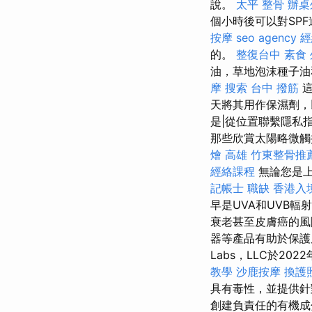
說。
太平 整骨
辦桌
個小時後可以對SP
按摩
seo agency
經
的。
整復台中
素食
油，草地泡沫種子油
摩
搜索
台中 撥筋
這
天將其用作保濕劑，以幫
是|從位置聯繫隱私
那些欣賞太陽略微觸
燴 高雄
竹東整骨推
經絡課程
無論您是上
記帳士 職缺
香港入
早是UVA和UVB
衰老甚至皮膚癌的風
器等產品有助於保護皮
Labs，LLC於20
教學
沙鹿按摩
換護
具有毒性，並提供針
創建負責任的有機成