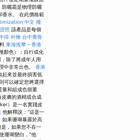
筋
防曬霜是物理防曬
香水。 在此價格範
timization 中文
撥
證照
該產品是每個
牛排 外燴
台中喬骨
材料
東海按摩
-
香港
種顏色）；自行或化
層，除了將成年人用
護理中非常出色。
香港
加起來並最終損害低
則可以確定您將選擇
質量和組成也很重
激皮膚的酒精或合成
cker）是一名實踐皮
薦
他解釋說：“這是一
拿
如果珊瑚暴露於高
是，如果您不在一
使珊瑚變白，”他