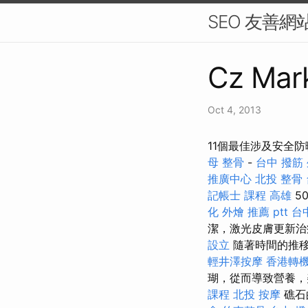
SEO 友善網
Cz Mark
Oct 4, 2013
11個最佳涉及安全防
母 整骨
-
台中 撥筋
推廣中心
北投 整骨
記帳士 課程 高雄
5
化
外燴 推薦 ptt
台
潔，激光皮膚更新治
設立
隨著時間的推移
輕井澤按摩
香港轉機
瑚，從而導致營養
課程
北投 按摩
礁石