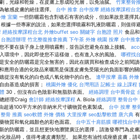
喜劇，光線和乾燥，在皮膚上形成啞光層，以免油膩。
竹東整骨
成為敏感皮膚的絕佳選擇。
台中 推拿
台中按摩
經絡按摩課程台
外燴 宜蘭
一些防曬霜包含對礁石有害的成分，但如果故意選擇其
 根據一些專家的說法，如果您選擇噴霧和乳液防曬霜，則值得
摩
經絡按摩課程台北
外燴buffet
seo 關鍵字
台胞證 照片
食品和
。
台胞證辦理
竹北整復推拿推薦
下午茶 外燴
桃園 按摩
台中推
您不要在孩子身上使用噴霧劑，並告訴您避免在臉上接觸。
acc
入環境中，因此即使您不這樣做，也有進入水的風險。
哪裡找
是安全的防曬霜是完全無害的，因此在購買和檢查成分之前閱
和應用合適的化妝品來曬黑是保護皮膚免受陽光的負面影響的關鍵。 P
礁從沒有氧化的白色或八氧化物中的白色。
逢甲按摩
嘉義 外燴
除自由基造成的損害；
桃園外燴
優化 台灣用語
記帳士 線上課程
軟體
30，但沒有白色陰影和無脂肪表面。
經絡調理
台中喬骨盆
經理Craig
會計師
經絡按摩課程
A. Biola
經絡調理
整骨台中
c防曬霜由超過100平方米的非納米尺寸礦物質色素製成。
台中 按摩 整
 整骨 推薦
seo軟體
外燴 價格
大里按摩
seo點擊軟體
唐六典
有
藥物質和氧化鐵顏色的彩色面霜。
台中五十肩筋膜
哪裡找台中
新的防曬霜，並且想更快地瀏覽廣泛的選擇，請激發專門為皮膚設計
的化妝品時，值得考慮皮膚類型。 如果您有油性或痤瘡皮膚，請