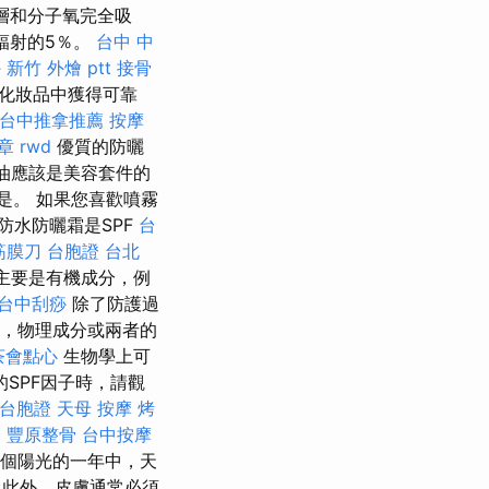
層和分子氧完全吸
輻射的5％。
台中 中
午
新竹 外燴 ptt
接骨
化妝品中獲得可靠
台中推拿推薦
按摩
章
rwd
優質的防曬
奶油應該是美容套件的
是。 如果您喜歡噴霧
防水防曬霜是SPF
台
筋膜刀
台胞證 台北
主要是有機成分，例
台中刮痧
除了防護過
分，物理成分或兩者的
茶會點心
生物學上可
SPF因子時，請觀
 台胞證
天母 按摩
烤
。
豐原整骨
台中按摩
整個陽光的一年中，天
此外，皮膚通常必須