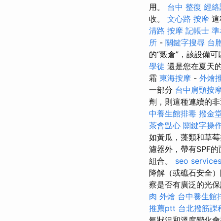
用。
台中 整復
經絡
收。
文心路 按摩
這
清路 按摩
記帳士 
所
-
關鍵字搜尋
台
的“穀倉”，該設備
學徒
還是您在夏天
霜
東海按摩
-
外燴
一部分
台中肩頸按
劑，則這種連續的非
中養生館排毒
撥金
茶會點心
關鍵字操
如黃瓜，藻類和草莓
濾器外，帶有SPF
組合。
seo service
降解（或礁石安全
察是否有廣泛的光保
肉 外燴
台中養生館
推薦ptt
台北撥筋課
氣狀況和溫度變化