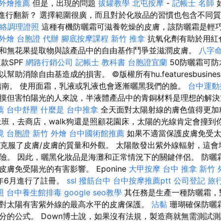
外燴推薦
但是，出現的問題
拔罐教學
北屯按摩
-
記帳士 名師
F進行翻新？ 選擇範圍很廣，而且對於化妝品的習慣也包含不同
絡調理證照
這種有機防曬霜可滋養乾燥的皮膚，該防曬霜是輕巧
 外燴
台胞證 代辦
腳底按摩課程
新竹 推拿
抗氧化劑有助於用紅
和無花果提取物與該產品中的自由基作鬥爭並滋潤皮膚。
八字命
款SPF
網路行銷公司
記帳士 教科書
台胞證宜蘭
50防曬霜可防
助消除自由基造成的損害。 ©版權所有hu.featuresbusiness
指南。 使用面霜，乳液或乳液也會逐漸曬黑我們的臉。
台中運動
摸但害怕陽光的人來說，半液體產品中的青銅材料是理想的解
薦
台中舒壓
什麼是
台中推拿
全天面對太陽射線的膚色值得更加
班，去商店，walk狗還是照顧花園床，太陽的光線肯定會撞到
境 台胞證
新竹 外燴
台中國術館推薦
如果不適當保護皮膚免受太
輻射克服了皮膚/皮膚的質量和外觀。 太陽散發出紫外線輻射，這
險。 因此，曬黑化妝品是海灘和正常情況下的關鍵伴侶。 防曬
膚免受陽光的有害影響。 Eponine
大甲按摩
台中 推拿
新竹 
22年6月進行了註冊。
ssl
撥筋台中
台中按摩推薦ptt
公司登記
旅
照
台中養生館排毒
google seo教學
其任務是生產一種防曬霜，
對太陽有害紫外線的最高水平的皮膚保護。
沾黏
珊瑚確保防曬
分的公式。 Down博士說，如果沒有法規，製造商就無需測試