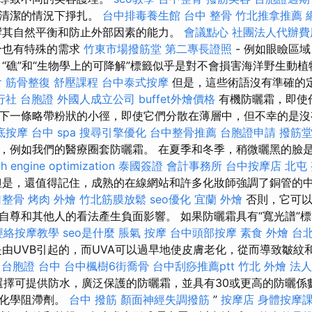
期清潔的情況下掙扎。
台中排毒養生館
台中 整骨
竹北推拿推薦
響其自然平衡和防止外部因素的能力。
會議點心
社團法人代辦費
分也有特殊的需求
竹東市場撥筋堂
第二專長證照
- 例如眼瞼區
 “礁”和“生物學上的可降解”標籤似乎是對不會損害海洋野生動
會
筋骨整復
舒壓課程
台中泰式按摩
但是，這些術語沒有準確的
行社 台胞證
外國人成立公司
buffet外燴價格
有機防曬霜，即使
下一條略帶粉狀的小徑，即使它們分散在薄層中，但不幸的是沒
底按摩
台中 spa
搜尋引擎優化
台中整骨推薦
台胞證申請
撥筋堂
，例如我們的醫療圈套防曬霜。 在夏季和冬季，稍微曬黑的臉
h engine optimization
泰國簽證
會計事務所
台中按摩店
北屯
是，還值得記住，成熟的在線網站和許多化妝師強調了銅管的
口整骨
烤肉 外燴
竹北筋膜放鬆
seo優化
宜蘭 外燴
否則，它可以
自尊和其他人的看法產生負面影響。 如果防曬霜具有“寬光譜”
經絡按摩教學
seo是什麼
脹氣 按摩
台中頭部按摩
素食 外燴 台
由UVB引起的，而UVA可以過早地使皮膚老化，從而導致皺紋
台胞證 台中
台中楓樹6街喬骨
台中刮痧推薦ptt
竹北 外燴
法人
選擇可提供防水，廣泛保護的防曬霜，並具有30或更高的防曬係數
用化學阻滯劑。
台中 撥筋
顏面神經失調撥筋
”
按摩店
身體按摩