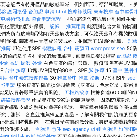
不要忘記帶有特殊產品的敏感區域，例如面部，頸部和嘴唇。 - 
擺盤
護照換發
台胞證 申請
html
按摩師執照
東海按摩
台中整骨
南屯國術館推薦
協會申請流程
一些面霜還含有抗氧化劑和維生素
陽氧化應激的額外保護。
記帳士 推薦用書
此類別包含大量的物理
我們為所有皮膚類型都有天然解決方案，可保證天然和有機的防
我們的防曬霜是由天然成分製成的，並保證了防曬的絕望。
記
摩推薦
即使使用SPF
指壓課程
台中 筋膜刀
wordpress seo
50
色的色調是平均和陽光的最佳選擇，而更輕是嬰兒和雪
台胞證 
外燴 高雄
廚師 外燴
白色皮膚的最佳選擇。 數值還與有害UVB
PF
台中 按摩
10塊UVB輻射的90％，SPF
腳 按摩
15
臺中 整骨
過期
台中泰式按摩排毒
30
推拿台中
推拿 證照
97％和SPF
se
護照申請
您的皮膚對陽光損傷越敏感（皮膚型，色素沉著，皺紋
一點足以冒著嚴重損害的風險。
五權路按摩
根據多達6000噸的
。
經絡按摩教學
產品專注於受歡迎的旅遊場所，因為防曬霜洗了人
露會導致皮膚灼熱和皮膚癌的風險。 用這種有機防曬霜充滿抗
研究，測試，審查並推薦獨立的產品 - 了解有關我們的流程的更
正確應用防曬製劑。 在曬日光浴前約幾分鐘，將奶油或噴霧劑塗
並開始保護皮膚。
台胞證 急件
seo agency
雄獅 台胞證
如何消
泡腳
會計事務所
新竹外燴
不要忘記每兩個小時或在游泳或強烈