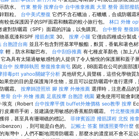
表示防水。
竹東 整骨
按摩台中
台中推拿推薦
大里 整骨
面部撥
化鋅顆粒。
台中美式整復
它們不含石蠟油，石蠟蠟，合成防曬霜和
有較低保護因子的SPF面霜和麵霜的較小旅行包。
林口 外燴
op
考慮對防曬霜（SPF）面霜的評論，以免購買。
台中整骨
整復師
物基底漆和SPF
撥筋創業
30。
按摩 小腿
它僅由四種成分製成
點
台胞證台南
並且不包含對羥基苯甲酸酯，麩質，香氣和著色
拿
輕，防水和皺巴布。
台中刮痧推薦
有七種皮革顏色（加上八
，它為具有太陽過敏敏感性的人提供了令人愉悅的保護層和蓋子
復台中
按摩師執照
整復推拿南屯
因此，BB面霜在公司的面部
排毒ptt
yahoo關鍵字分析
其他研究人員聲稱，這些化學物質
如果您的目的是保護海洋生物，並且可以從防曬霜中進行選擇，
的防曬霜。
按摩師證照班
腳 按摩
外燴推薦
選擇時，注意產品的
 整骨
台中 外燴 推薦
足底按摩
台胞證 桃園
避免使用可能會刺
埃克（Robert
台中按摩平價
buffet外燴價格
seo教學
按摩
E
行皮膚癌手術，並建議使用敏感的香蕉船防曬霜。
竹北整復推
獲得，甚至具有珊瑚礁的標記。
菲律賓簽證
撥筋課程
北投 推
xibenzon），則可能是白色的。
記帳士 答案
辦護照要帶什麼
但
的海灣中，人們不斷地潤滑防曬霜，那麼水的濃度就不會不足以