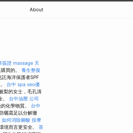
About
寨簽證
massage
天
上購買的。
養生整復
託海洋保護者SPF
吸。
台中 spa
seo優
酸梨的女士，毛孔清
全。
台中油壓
公司
險的化學物質。
台中
防曬霜足以分解珊
s
如何消除腳酸
按摩
環境而言更安全。
茶