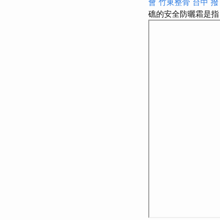
會
竹東整骨
台中 撥
礁的安全防曬霜是指