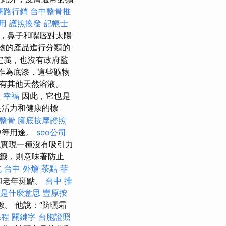
網路行銷
台中整骨推
用
護照換發
記帳士
域，鼻子和嘴唇對太陽
植物的產品進行分類的
定義，也沒有政府監
作為底漆，這些礦物
有其他天然溶液。
 幸福
因此，它也是
是活力和健康的標
 整骨
腳底按摩證照
中等用途。
seo公司
實現一種沒有吸引力
標籤，則意味著防止
北
台中 外燴 茶點
菲
和老年斑點。
台中 推
是什麼意思
豐原按
。 他說：“防曬霜
課程
關鍵字
台胞證照