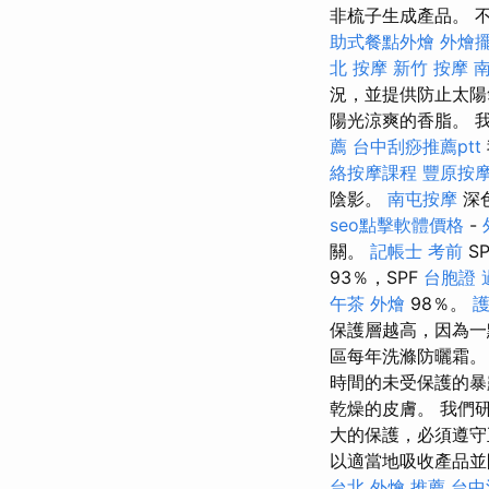
非梳子生成產品。 
助式餐點外燴
外燴
北 按摩
新竹 按摩
況，並提供防止太
陽光涼爽的香脂。 
薦
台中刮痧推薦ptt
絡按摩課程
豐原按
陰影。
南屯按摩
深
seo點擊軟體價格
-
關。
記帳士 考前
S
93％，SPF
台胞證 
午茶 外燴
98％。
保護層越高，因為
區每年洗滌防曬霜
時間的未受保護的暴
乾燥的皮膚。 我們
大的保護，必須遵守
以適當地吸收產品
台北 外燴 推薦
台中