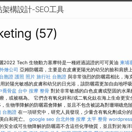
站架構設計-SEO工具
eting (57)
曬2022 Tech 生物動力塞摩特是一種經過認證的可可黃油
柬埔
外燴公司
亞姆防曬霜，主要是在皮膚更陽光的幼兒的臉和肩膀
台胞證 護照 照片
旅行社 台胞證
與非常強烈的防曬霜相比，海克
0用於陽光敏感的皮膚和幼兒的日光浴，該防曬霜更加自由地呼
中喬骨盆
台中 按摩 整骨
對於非常敏感的白色皮膚或堅固的水果
療，或被稱為。 它們含有氧化鋅和/或二氧化鈦在海上生命更安
，生物學降解的防曬霜會降解，並且不包含被認為對珊瑚礁危
 台胞證
在一項研究中，研究人員發現，少量含有氧化劑成分的
，美白和死亡。
google seo
台北外燴
按摩
太平 整骨
wordpres
的安全或可生物降解的防曬霜不含這些化學物質，並且對於海洋