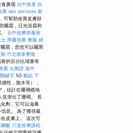
美食廣場
台中推拿
自
推薦
seo services
新
，可幫助改善皮膚狀
防曬霜，日光浴霜和
曬。
台中按摩排毒推
帳士 用書推薦
整復
經
防曬霜，您也可以曬黑
效期
竹北推拿整復
輻射的百分比堵塞有
 推薦
台胞證 急件
o 關鍵字
50
氣結
下
易感性，脫水等），
NP，估計在珊瑚礁地
並突出了珊瑚。 長
氧化劑，它可以滋養
多信息。 為了獲得最
在皮膚上。 這次可
除腳酸
穴道按摩課程
出汗後定期重複該應