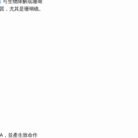
論
可生物降解或珊瑚
質，尤其是珊瑚礁。
A，並產生致命作