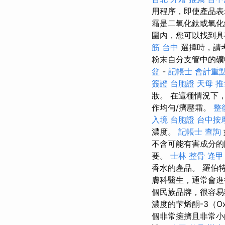
用程序，即使產品
霜是二氧化鈦或氧
圍內，您可以找到具
筋 台中
選擇時，請
粉末自分支管中的礦
盆
-
記帳士 會計重
簽證 台胞證
天母 推
妝。 在這種情況下
作均勻/擠壓霜。
整
入境 台胞證
台中按摩
濃度。
記帳士 查詢
不含可能有害成分
要。
士林 整骨
逢甲
香水的產品。 羅伯特·
膚科醫生，通常會進
個民族品牌，很容易
濃度的芐烯酮-3（O
個非常擁擠且非常小