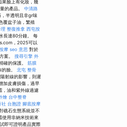
如果臉上有化妝，幾
質量的產品。
中清路
，半透明且非gr味
色覆盆子油，繁殖
理 整復推拿
西屯按
水長達80分鐘。 每
.com，2025可以
按摩
seo 意思
對於
決方案。
搜尋引擎
外
精確的保護。
筋膜
你的臉。
北屯 整骨
陽射線的影響，則遲
會增加皮膚損傷，過早
霜，油和紫外線過濾
外燴
台中整脊
行社 台胞證
腳底按摩
對礁石生態系統並不
霜使用非納米技術來
測試即可證明產品實際