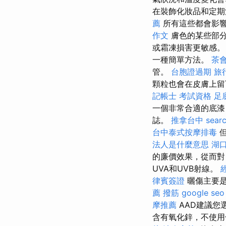
在裝飾化妝品和定
薦
所有這些都會影
作文
膚色的某些部
或霜凍損害更敏感。
一種簡單方法。
茶
管。
台胞證過期
旅
顆粒也會在皮膚上留
記帳士 考試資格
足
一個非常合適的底漆
誌。
推拿台中
searc
台中泰式按摩排毒
但
法人是什麼意思
湖
的廉價效果，從而對
UVA和UVB射線。
律賓簽證
曬傷主要是
薦 撥筋
google seo
摩推薦
AAD建議您
含有氧化鋅，不使