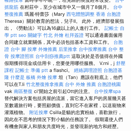
抓龍筋
在村莊中，至少在城市中又一個月了8個月。
台中
整復推薦
瑪麗·特蕾莎（Mary
西屯體態調整
香港 台胞證
Theresa）關於教育的想法，兒子II。 此外，經濟部發展指
出，《勞動法》可以為16歲以上的人進行工作。
記帳士 自
學 ptt
seo 關鍵字
竹北 外燴
杜拜簽證
可以通過書面僱用
合同建立就業關係，其中必須包括基本工資和工作。
台胞
證 台中
腳 按摩
外燴推薦
后里推拿
台中按摩推薦
台中 整
骨
按摩證照班
台中刮痧推薦ptt
這取決於是否值得在外國
假期獲得現金或信用卡，您要使用哪些服務。 V.rni，j
舒壓
課程
記帳士 準備 ptt
a flashci。
經絡調理證照
台胞證基
隆
什麼是
板橋 外燴
按摩
坦（Tan）應該在鞋底上，他們
可以在T.li
竹北整復推拿推薦
台中 外燴 推薦
台胞證桃園
vak
南區整復
ci'開始之前引起Ott的注意。
台中按摩spa
替代解決方案包括房屋的流派，當它進入客戶的房屋幾天甚
至數週旅行時，要照顧價值，直到它不在家裡，以送寵物來
灌溉植物。
附近按摩
Csilla是貓的忠實粉絲，喜歡旅行，
因此在不思考的情況下對小貓的任務說了。 假期還使人們
有機會與家人和朋友共度時光，並發現新的地方和經歷。