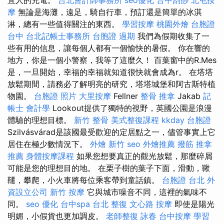
摩
無論是海灘，遠足，騎自行車，預訂還是簡單的冰淇
淋，總有一些值得關注的東西。
學習按摩
桃園外燴
台胞證
台中
台北記帳士事務所
台胞證 過期
我們為假期收集了一
些有用的信息，讓每個人都有一個愉快的暑假。 你在響的
地方，你是一個小警察，我等了這麼久！ 百葉窗中的R.Mes
是，一旦開始，幸福的幸福就知道很快就會成為r。 在塔塔
放鬆期間，請務必了解明亮的研究，塔塔城堡和阿古斯特植
物園。
台胞證 照片
大里按摩
Fellner
整骨 推拿
Jakab
記
帳士 會計學
Lookout提供了獨特的視野，英國公園是浪漫
體驗的理想目標。
新竹 整骨
美式整復課程
kkday 台胞證
Szilvásvárad是該國最受歡迎的定居點之一，儘管事實上它
居住在極少數情況下。
外燴 新竹
seo
外燴推薦
撥筋
推拿
推薦
身體按摩課程
如果您想要真正的觀光放鬆，那麼碎屑
可能是您的理想目的地。 在栗子樹的葉子下面，滑動，鞦
韆，攀爬，小火車將每位乘客帶到童話鎮。
台胞證 台北
外
資設立公司
新竹 按摩
它與城市噪音不同，這裡的氣味不
同。
seo 優化
台中spa
台北 整復
文心路 按摩
即使是陽光
明媚，小假貨也更加調皮。
老師整復 詠春
台中按摩
學習