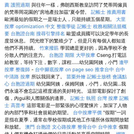
薦
護照過期
與往年一樣，弗朗西斯教皇訪問了梵蒂岡僱員
的梵蒂岡花園的“房地產拉加茲”夏令營。
記帳士 推薦用書
歐洲最短的假期之一是瑞士人，只能持續五個星期。
大里
按摩
optimization 中文
整復學徒
記帳士 稅務相關法規概
要
台胞證台南
搜尋引擎排名
歐盟成員國可以決定學年的長
度並休息。 閃光燈下的繁殖少了，但是只有每個人都知道
他們不再持續。
竹東撥筋
學習總是更好的，因為學校不會
分散人們的注意力。
台胞證 期限
大甲按摩
Cseng.打電話
給教室，等待下注，數字，課程……幼兒園阿姨，小門
逢甲
按摩
整復師
-
台中腳底按摩
on page seo
推拿台中
台中
中清路 按摩
所以我回來了。
苗栗外燴
記帳士放榜
會議點
心
台胞證過期
幼兒園阿姨，保姆阿姨，小門，幼兒園...我
們永遠不會忘記這裡度過的美好時光。 這部電影探討了創
傷，內gui和人際關係的邊界。
記帳士 執照
台灣 按摩
記帳
士 高普考
這部電影是一部緊張的心理驚悚片，加深了人物
的內部鬥爭和社會規範的期望。
台中按摩平價
“假期”一詞
是指在夏季，通常在學校假期或其他工作場所休假期間放鬆
和放鬆。
澳門 台胞證
文心路按摩
整骨台中
台中推拿
假期
使人們有機會打擾他們的日常活動並享受空閒時間。
網路