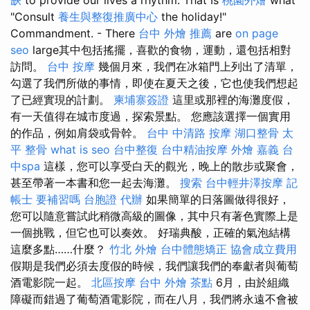
"Consult
養生與整復推廣中心
the holiday!"
Commandment. - There
台中 外燴 推薦
are
on page
seo
large其中包括搖擺，喜歡的食物，運動，還包括相對
訪問。
台中 按摩
幾個月來，我們在冰箱門上列出了清單，
勾選了我們所做的事情，即使在夏天之後，它也使我們想起
了已經實現的計劃。
柬埔寨簽證
這里或那裡的海灘度假，
有一天值得在城市度過，探索景點。 您應該選擇一個實用
的作品，例如肩袋或骨幹。
台中 中清路 按摩
湖口整骨
太
平 整骨
what is seo
台中整復
台中精油按摩
外燴 嘉義
台
中spa
這樣，您可以享受白天的觀光，晚上的散步或聚會，
甚至帶著一本書和您一起去海灘。
搜索
台中輕井澤按摩
記
帳士 要補習嗎
台胞證 代辦
如果簡單的日落圖做得很好，
您可以隨意嘗試此稍微高級的圖像，其中只有著色實際上是
一個挑戰，但它也可以奏效。 好瑞典酸，正確的氣泡結構
這麼多點……什麼？
竹北 外燴
台中體態矯正
協會成立費用
假期是我們必須去度假的時候，我們讓我們的奉獻者與葡萄
酒電影院一起。
北區按摩
台中 外燴 茶點
6月，由於組織
障礙而錯過了葡萄酒電影院，而在八月，我們將永遠不會被