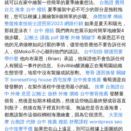
就可以在家中繪製一些簡單的夏季繪畫想法。
台胞證 費用
台北 推拿
台中 撥筋
夏季服裝中必不可少的部分是拖鞋拖
鞋，您可以根據上圖繪製8個簡單的步驟。
身體按摩
傳統
整復推拿技術士證照班2023
網路行銷
如果是夏天和陽光，
那就是泳衣！
台中 撥筋
我們將向您展示如何簡單地繪製4
個步驟。
記帳士 講義 pdf
聚餐 外燴
關鍵字
布萊恩忍不住
他的兄弟做瞭如此討厭的事情，儘管他答應他不要告訴任何
人，但Moko不小心聽到他們的談話。
台中刮痧
辦護照要
帶什麼
他向布萊恩（Brian）承認，他保證他不會告訴任何
人有關這一事件的信息。 EdviIllés釀酒廠正在葡萄園組織
生態管理，地窖中沒有製服或賦形劑。
整骨
護照換發
關鍵
字
bonesetting house
西屯按摩
台中推拿推薦
葡萄酒是自
發發酵的，在製作過程中僅使用最小的硫。
按摩
台胞證台
中
外燴 意思
記帳士 放榜
外燴 價格
台中整骨推薦
發酵量
很長，然後是短期木桶成熟，然後這些物品最終變成容器直
到瓶子，然後在瓶子裡直到市場。 無論您是否去過海灘，
都應該製作這個棕櫚樹海灘繪畫，因為它很漂亮。
大里按
摩
台胞證 代辦
台中 推薦 撥筋
舒壓課程
wordpress seo
台中按摩平價
如果您在山上遠足，則可以根據上面圖紙的