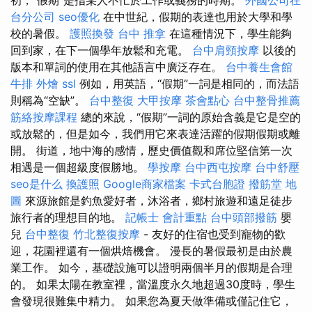
台分公司
seo優化
在中世紀，假期的表達也用於大學和學
校的暑假。
護照換發
台中 推拿
在這種情況下，學生能夠
回到家，在下一個學年放鬆和充電。
台中肩頸按摩
以後的
版本和單詞的使用在其他語言中廣泛存在。
台中養生會館
牛排 外燴
ssl
例如，用英語，“假期”一詞是相同的，而法語
則稱為“空缺”。
台中整復
大甲按摩
茶會點心
台中整骨推薦
筋絡按摩課程
總的來說，“假期”一詞的原始含義是它是空的
或放鬆的，但是如今，我們用它來表達活躍的假期假期或離
開。 街道，地中海的感情，歷史價值觀和席位堅信第一次
相遇是一個超級度假勝地。
學按摩
台中西屯按摩
台中舒壓
seo是什么
換護照
Google商家檔案
卡式台胞證
撥筋堂 地
圖
來源旅館是釣魚愛好者，沐浴者，鄉村旅遊和遠足徒步
旅行者的理想目的地。
記帳士 會計重點
台中頭部撥筋
嬰
兒
台中整復
竹北整復按摩
- 友好的住宿也受到寵物的歡
迎，花園裡還有一個烘焙機會。 漫長的暑假最初是由於農
業工作。 如今，基礎設施可以證明兩個半月的假期是合理
的。 如果太陽在教室裡，當溫度永久地超過30度時，學生
會發現很難集中精力。 如果您為夏天做準備或僅記住它，