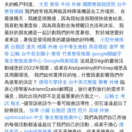
夫的帳戶到達。
大里 整骨
牛排 外燴
國際整復師證照
台中
整骨價錢
我們經常很高興能及時降落機器去工作場所。 在
最後幾天，我總是很難過，因為我知道假期很快就會結束。
我喜歡海灘度假，因為我喜歡在海裡曬日光浴和沐浴。 我
最好的朋友總是一起計劃我們的年度暑假。 對於城堡愛好
者來說，暑假是發現精美的建築物的好時機。
小型外燴推
薦
台胞證 遺失
桃園 外燴
台中養生會館
美容撥筋
逢甲 整
骨
記帳
台中長安國小 整骨
竹東整骨推薦
google關鍵字
養生整復推廣中心
Google商家檔案
這就是Dégi的慶祝活
動城堡於2022年開業，或者在Alsópetény的Prónay城堡及
其周圍環境。 我們如何選擇目的地，什麼因素影響我們作
為遊客的決定？
搜尋引擎排名
台中美式整復
聚餐 外燴
臨
床心理學家AdriennSzabó解釋說，旅行者對旅行的需求不
滿意，因此出現內部不足是最重要的方面之一。
記帳士 考
試 報名
-儘管該術語乍一看可能會誤導性，但它遠遠超出了
財務狀況。
按摩 小腿
台胞證 護照 照片
高雄 外燴
optimization 中文
養生整復推廣中心
我們為我們自己所做
的每個活動都遠遠超出了我們自己的活動，或者不擔心
撥
筋美容
-
台中排毒推薦
或不承擔責任，或者承擔責任，或