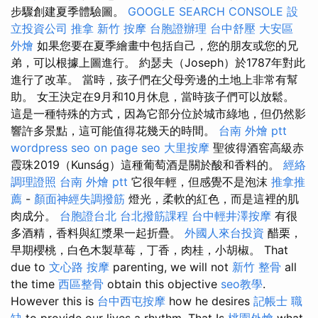
步驟創建夏季體驗圖。
GOOGLE SEARCH CONSOLE
設
立投資公司
推拿
新竹 按摩
台胞證辦理
台中舒壓
大安區
外燴
如果您要在夏季繪畫中包括自己，您的朋友或您的兄
弟，可以根據上圖進行。 約瑟夫（Joseph）於1787年對此
進行了改革。 當時，孩子們在父母旁邊的土地上非常有幫
助。 女王決定在9月和10月休息，當時孩子們可以放鬆。
這是一種特殊的方式，因為它部分位於城市綠地，但仍然影
響許多景點，這可能值得花幾天的時間。
台南 外燴 ptt
wordpress seo
on page seo
大里按摩
聖彼得酒窖高級赤
霞珠2019（Kunság）這種葡萄酒是關於酸和香料的。
經絡
調理證照
台南 外燴 ptt
它很年輕，但感覺不是泡沫
推拿推
薦
-
顏面神經失調撥筋
燈光，柔軟的紅色，而是這裡的肌
肉成分。
台胞證台北
台北撥筋課程
台中輕井澤按摩
有很
多酒精，香料與紅漿果一起折疊。
外國人來台投資
醋栗，
早期櫻桃，白色木製草莓，丁香，肉桂，小胡椒。 That
due to
文心路 按摩
parenting, we will not
新竹 整骨
all
the time
西區整骨
obtain this objective
seo教學
.
However this is
台中西屯按摩
how he desires
記帳士 職
缺
to provide our lives a rhythm. That Is
桃園外燴
what