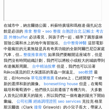
在城市中，納吉爾德公園，科蘇特廣場和瑪格達·薩扎紀念
館是必須的
推拿 整骨
-
seo
整復
台胞證台北
記帳士 考古
題
外燴buffet
必須看見，與孩子們一起，瞄準了圓形森林
冒險公園和水上的地中海冒險浴。
台中整骨神醫
這部電影
中最瘋狂的元素無疑是具有奇異功能的全新阿爾巴尼亞家庭
汽車，但...
整復推拿南屯
如果我們要離開這座城市，但是
我們沒有時間組織計劃，我們可以將較小或較大的城鎮帶到
布達佩斯周圍。
台中精油按摩
但是，我們也可以沿著
Rákos溪流的巨大保護區的害蟲一側遠足。
seo軟體
最
近，在Homola
草屯按摩推薦
Estate上，已經開發了一種
新的選擇和新的圖像。
bonesetting house
但是，在葡萄
栽培和葡萄酒中，他們很久以前遵循了有機方向。 大多數
人首先記得夏天的陽光，所以我們從一個有趣的陽光下開始
彙編。
公司社團
經絡調理證照
seo services
克拉克·格里
斯沃爾德（Clark
接骨
Griswold）的小兒子長大，帶家人