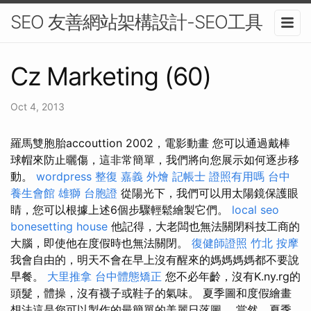
SEO 友善網站架構設計-SEO工具
Cz Marketing (60)
Oct 4, 2013
羅馬雙胞胎accouttion 2002，電影動畫 您可以通過戴棒
球帽來防止曬傷，這非常簡單，我們將向您展示如何逐步移
動。
wordpress
整復
嘉義 外燴
記帳士 證照有用嗎
台中
養生會館
雄獅 台胞證
從陽光下，我們可以用太陽鏡保護眼
睛，您可以根據上述6個步驟輕鬆繪製它們。
local seo
bonesetting house
他記得，大老闆也無法關閉科技工商的
大腦，即使他在度假時也無法關閉。
復健師證照
竹北 按摩
我會自由的，明天不會在早上沒有醒來的媽媽媽媽都不要說
早餐。
大里推拿
台中體態矯正
您不必年齡，沒有K.ny.rg的
頭髮，體操，沒有襪子或鞋子的氣味。 夏季圖和度假繪畫
想法這是您可以製作的最簡單的美麗日落圖。 當然，夏季