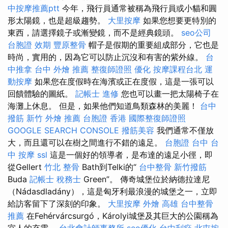
中按摩推薦ptt
今年，飛行員通常被稱為飛行員或小貓和圓
形太陽鏡，也是超級趨勢。
大里按摩
如果您想要更特別的
東西，請選擇鏡子或漸變鏡，而不是經典鏡頭。
seo公司
台胞證 效期
豐原整骨
帽子是假期的重要組成部分，它也是
時尚，實用的，因為它可以防止沉沒和有害的紫外線。
台
中推拿
台中 外燴 推薦
整復師證照
優化
按摩課程台北
運
動按摩
如果您在度假時在海濱或正在度假，這是一張可以
回饋體驗的圖紙。
記帳士 進修
您也可以畫一把太陽椅子在
海灘上休息。 但是，如果他們知道鳥類森林的美麗！
台中
撥筋
新竹 外燴 推薦
台胞證 香港
國際整復師證照
GOOGLE SEARCH CONSOLE
撥筋美容
我們通常不僅放
大，而且還可以在樹之間進行不錯的遠足。
台胞證 台中
台
中 按摩
ssl
這是一個好的領導者，是布達的遠足小徑，即
從Gellert
竹北 整骨
Bath到Telki的“
台中整骨
新竹撥筋
Buda
記帳士 稅務士
Green”。 傳奇城堡位於納德拉達尼
（Nádasdladány），這是匈牙利最浪漫的城堡之一，立即
給訪客留下了深刻的印象。
大里按摩
外燴 高雄
台中整骨
推薦
在Fehérvárcsurgó，Károlyi城堡及其巨大的公園稱為
宜人的充電。
台北會計師事務所
seo優化
台中刮痧
北屯按