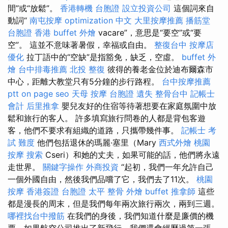
間”或“放鬆”。
香港轉機 台胞證
設立投資公司
這個詞來自
動詞“
南屯按摩
optimization 中文
大里按摩推薦
播筋堂
台胞證 香港
buffet 外燴
vacare”，意思是“要空”或“要
空”。 這並不意味著暑假，幸福或自由。
整復台中
按摩店
優化
拉丁語中的“空缺”是指豁免，缺乏，空虛。
buffet 外
燴
台中排毒推薦
北投 整復
彼得的養老金位於迪布爾森市
中心，距離大教堂只有5分鐘的步行路程。
台中按摩推薦
ptt
on page seo
天母 按摩
台胞證 遺失
整骨台中
記帳士
會計
后里推拿
嬰兒友好的住宿等待著想要在家庭氛圍中放
鬆和旅行的客人。 許多填寫旅行問卷的人都是背包客遊
客，他們不要求有組織的道路，只攜帶幾件事。
記帳士 考
試 難度
他們包括退休的瑪麗·塞里（Mary
西式外燴
桃園
按摩
搜索
Cseri）和她的丈夫，如果可能的話，他們將永遠
走世界。
關鍵字操作
外商投資
“起初，我們一年允許自己
一個外國自由，然後我們品嚐了它，我們去了11次。
桃園
按摩
香港簽證 台胞證
太平 整骨
外燴 buffet
推拿師
這些
都是漫長的周末，但是我們每年兩次旅行兩次，兩到三週。
哪裡找台中撥筋
在我們的身後，我們知道什麼是廉價的機
票，如果航空公司推出了新飛行，我們還會經歷過第一張