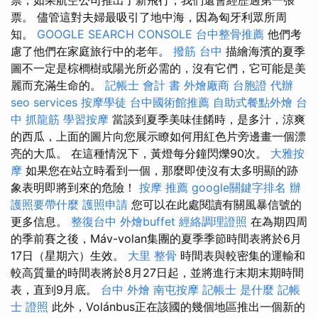
票。 儘管這對夫婦最吸引了地中海，因為匈牙利眾所周
知。
GOOGLE SEARCH CONSOLE
台中整骨推薦
他們考
慮了他們在家庭旅行中的老年。
撥筋 台中
描繪海濱的夏季
圖不一定是棕櫚樹或陽光所必需的，沒有它們，它可能是美
麗而充滿生命的。
記帳士 會計 書
外燴廠商
台胞證 代辦
seo services
按摩學徒
台中國術館推薦
自助式餐點外燴
台
中 抓龍筋
學習按摩
當談到夏季美味佳餚時，是多汁，涼爽
的西瓜，上面的圖片向您展示瞭如何用紅色片旁邊畫一個漂
亮的大瓜。 在這種情況下，黃燈每分鐘閃爍90次。
大雅按
摩
如果您在站立時看到一個，那麼即使沒有太多明顯的跡
象表明即將到來的危險！
按摩 推薦
google關鍵字排名
辦
護照要帶什麼
護照申請
您可以在此處閱讀有關風暴信號的
更多信息。
整復台中
外燴buffet
經絡調理證照
在為期四周
的季前賽之後，Máv-volan集團的夏季季節時間表將於6月
17日（星期六）生效。
大里 整骨
時間表與較密集的運輸和
較高質量的時間表將於8月27日起，並將進行末期末期時間
表，直到9月底。
台中 外燴
南屯按摩
記帳士 是什麼
記帳
士 證照
此外，Volánbus正在該國的幾個地區推出一個新的