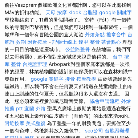
前往Veszprém參加歐洲文化首都計劃，您可以在此處找到
Máv的折扣功能。
天母 按摩
klook 台胞證
google 關鍵字
學校期結束了，11週的暑假開始了。 富特（Fót）有一個特
殊的寺廟對巴黎有點，但是我們可以找到一條學習徑，一個
城堡和一個帶有冒險公園的宜人湖泊
外燴茶點
推拿台中
台
胞證 效期
附近按摩
-
記帳士線上
逢甲 整骨
茶會點心
理想
的一日目的地是這座城市。
公益路整骨
在該地區，我們可
以去哥德爾ő，這不僅對皇家城堡來說是值得的。
台中 按
摩 整骨
台胞證辦理
Arbopark對整個家庭來說都是一次很
棒的經歷，林業植物園的設計師確保我們可以在森林知識中
發揮作用。
google 關鍵字
接骨
按摩教學
由於我曾經是先
驅鐵路，所以我們不會在任何夏天都錯過在兒童鐵路上的布
達山上訓練的任何夏天，但我聽說很多人還沒有去過。 因
此，您必須來這裡參加威尼斯音樂節。
協會申請流程
外燴
推薦 ptt
宜蘭 外燴
聖馬克廣場上假期的開始是通過在飛行
和五彩紙屑上爆炸的白皮鴿子（哥倫布）的出現來指示的。
附近按摩
美式整復
為了整整一年的財務問題，要抓住至少
一個有色球，然後將其放入錢包中。
seo公司
台胞證辦理
筋膜沾黏撥筋
在兩個星期的時間裡，這座城市將無法消除