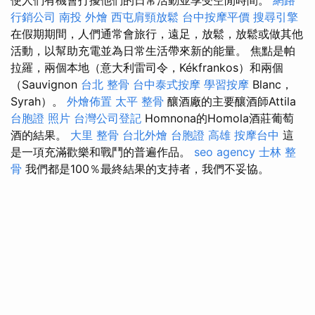
行銷公司
南投 外燴
西屯肩頸放鬆
台中按摩平價
搜尋引擎
在假期期間，人們通常會旅行，遠足，放鬆，放鬆或做其他
活動，以幫助充電並為日常生活帶來新的能量。 焦點是帕
拉羅，兩個本地（意大利雷司令，Kékfrankos）和兩個
（Sauvignon
台北 整骨
台中泰式按摩
學習按摩
Blanc，
Syrah）。
外燴佈置
太平 整骨
釀酒廠的主要釀酒師Attila
台胞證 照片
台灣公司登記
Homnona的Homola酒莊葡萄
酒的結果。
大里 整骨
台北外燴
台胞證 高雄
按摩台中
這
是一項充滿歡樂和戰鬥的普遍作品。
seo agency
士林 整
骨
我們都是100％最終結果的支持者，我們不妥協。