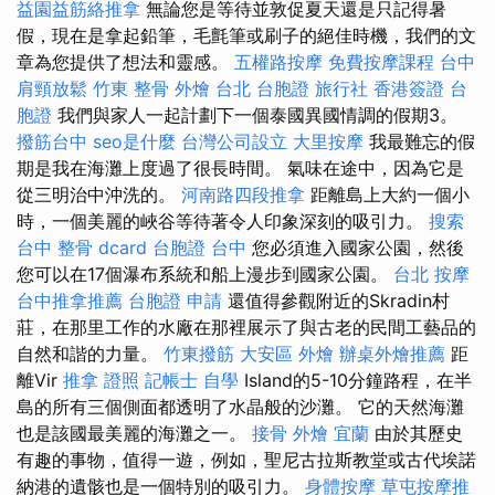
益園益筋絡推拿
無論您是等待並敦促夏天還是只記得暑
假，現在是拿起鉛筆，毛氈筆或刷子的絕佳時機，我們的文
章為您提供了想法和靈感。
五權路按摩
免費按摩課程
台中
肩頸放鬆
竹東 整骨
外燴 台北
台胞證 旅行社
香港簽證 台
胞證
我們與家人一起計劃下一個泰國異國情調的假期3。
撥筋台中
seo是什麼
台灣公司設立
大里按摩
我最難忘的假
期是我在海灘上度過了很長時間。 氣味在途中，因為它是
從三明治中沖洗的。
河南路四段推拿
距離島上大約一個小
時，一個美麗的峽谷等待著令人印象深刻的吸引力。
搜索
台中 整骨 dcard
台胞證 台中
您必須進入國家公園，然後
您可以在17個瀑布系統和船上漫步到國家公園。
台北 按摩
台中推拿推薦
台胞證 申請
還值得參觀附近的Skradin村
莊，在那里工作的水廠在那裡展示了與古老的民間工藝品的
自然和諧的力量。
竹東撥筋
大安區 外燴
辦桌外燴推薦
距
離Vir
推拿 證照
記帳士 自學
Island的5-10分鐘路程，在半
島的所有三個側面都透明了水晶般的沙灘。 它的天然海灘
也是該國最美麗的海灘之一。
接骨
外燴 宜蘭
由於其歷史
有趣的事物，值得一遊，例如，聖尼古拉斯教堂或古代埃諾
納港的遺骸也是一個特別的吸引力。
身體按摩
草屯按摩推