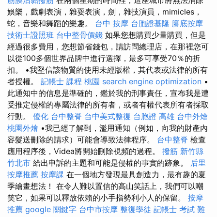
娛樂，戲劇表演，雜耍表演，劍，雜技演員，mimicles，
蛇，音樂和舞蹈的樂趣。
台中 按摩
台胞證基隆
腳底按摩
技術士證照班
台中整骨價錢
如果您想購買少量購買，但是
經過很多費用，您想節省錢包，請訪問總理店，在那裡您可
以從100多個世界品牌中進行選擇，最多可享受70％的折
扣。 •我堅信該物質的使用未經版權，其代表或法律的所有
者授權。
記帳士 課程 桃園
search engine optimization
•
此通知中的信息是準確的，鑑於我的刑事責任，宣布我是遭
受推定侵權的專屬法律的所有者，或者有權代表所有者採取
行動。
優化
台中整脊
台中美式整復
台胞證 高雄
台中外燴
桃園外燴
•我已經了解到，濫用通知（例如，向我的財產內
容髮送刪除的請求）可能會導致法律程序。
台中整脊
檢查
應用程序後，Videa將開始刪除視頻的過程。
撥筋 新竹縣
竹北市
給出申訴的主題和可能是侵權的事實的跡象。
后里
按摩推薦
按摩課
在一個地方發現最具創造力，最有趣的夏
季繪畫想法！ 在令人難以置信的高山笑話上，我們可以嘲
笑它，如果可以釋放依賴的小手指勢利小人的保留。
按摩
推薦
google 關鍵字
台中市按摩
整復學徒
記帳士 考試 難