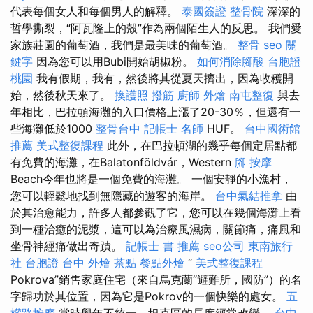
代表每個女人和每個男人的解釋。
泰國簽證
整骨院
深深的
哲學撕裂，“阿瓦隆上的殼”作為兩個陌生人的反思。 我們愛
家族莊園的葡萄酒，我們是最美味的葡萄酒。
整骨
seo 關
鍵字
因為您可以用Bubi開始胡椒粉。
如何消除腳酸
台胞證
桃園
我有假期，我有，然後將其從夏天擠出，因為收穫開
始，然後秋天來了。
換護照
撥筋
廚師 外燴
南屯整復
與去
年相比，巴拉頓海灘的入口價格上漲了20-30％，但還有一
些海灘低於1000
整骨台中
記帳士 名師
HUF。
台中國術館
推薦
美式整復課程
此外，在巴拉頓湖的幾乎每個定居點都
有免費的海灘，在Balatonföldvár，Western
腳 按摩
Beach今年也將是一個免費的海灘。 一個安靜的小漁村，
您可以輕鬆地找到無隱藏的遊客的海岸。
台中氣結推拿
由
於其治愈能力，許多人都參觀了它，您可以在幾個海灘上看
到一種治癒的泥漿，這可以為治療風濕病，關節痛，痛風和
坐骨神經痛做出奇蹟。
記帳士 書 推薦
seo公司
東南旅行
社 台胞證
台中 外燴 茶點
餐點外燴
“
美式整復課程
Pokrova”銷售家庭住宅（來自烏克蘭“避難所，國防”）的名
字歸功於其位置，因為它是Pokrov的一個快樂的處女。
五
權路按摩
當時學年不統一，坦克區的長度經常改變。
台中