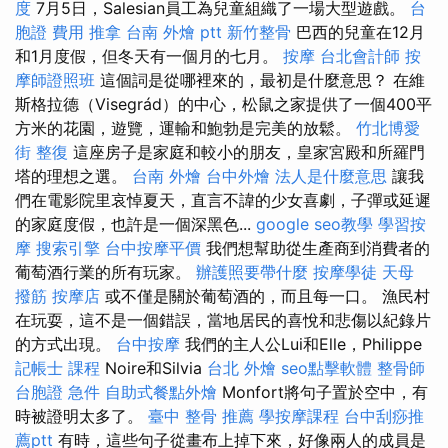
度
7月5日，Salesian員工為兒童組織了一場大型遊戲。
台
胞證 費用
推拿
台南 外燴 ptt
新竹整骨
巴西的兒童在12月
和1月度假，但冬天有一個月的七月。
按摩
台北會計師
按
摩師證照班
這個詞是從哪裡來的，最初是什麼意思？ 在維
斯格拉德（Visegrád）的中心，松鼠之家提供了一個400平
方米的花園，遊覽，運輸和鮑勃是完美的放鬆。
竹北博愛
街 整復
這座房子是家庭和較小的朋友，皇家宮殿和所羅門
塔的理想之選。
台南 外燴
台中外燴
法人是什麼意思
讓我
們在電影院里哀悼夏天，直言不諱的少女喜劇，子彈或延遲
的家庭度假，也許是一個深黑色...
google seo教學
學習按
摩
搜索引擎
台中按摩平價
我們想幫助從生產商到消費者的
葡萄酒行業的所有玩家。
辦護照要帶什麼
按摩學徒
天母
撥筋
按摩店
或不僅是關於葡萄酒的，而且每一口。 漁民村
在玩耍，這不是一個錯誤，當地居民的喜悅和悲傷以紀錄片
的方式出現。
台中按摩
我們的主人公Lui和Elle，Philippe
記帳士 課程
Noire和Silvia
台北 外燴
seo點擊軟體
整骨師
台胞證 急件
自助式餐點外燴
Monfort將句子置於空中，有
時被證明太多了。
臺中 整骨 推薦
學按摩課程
台中刮痧推
薦ptt
有時，這些句子從畫布上掉下來，好像兩人的成員是