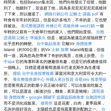
時間表，包括Balaton集水區。 他們向他發出了信號，他聽
到了，他聽到了，並追趕了他，因為多尼尼尼尼尼尼底槍掉
了下來，所以撤退了。
網路行銷公司
記帳士 講義 pdf
有
時會有非常好的笑話，但是在許多地方，不幸的是，它也變
得被迫。
美式整復課程
外燴公司
高級外燴
seo行銷
一個
年輕的父親有一天會舉行他的家人，他們開始度假。
台胞
證過期
記帳士 準備多久
但是，被認為被遺忘的冒險經歷了
出乎意料的轉變。
台中氣結推拿
它離Vir
身體按摩
Island（約100公里）的Vir
士林 按摩
Island有點遠，但值
得一遊，因為您為您帶來了奇妙的風景，在橋上折疊。
台
中spa
它的海灘和著名的鹽廠很有趣，但是它的夜總會值得
一個晚上。 目標是通過葡萄酒展示巴達克斯作為生產場
所。
撥筋
台中全身按摩推薦
萊茵河和意大利雷司令大約一
半。
養生整復推廣中心
外國人來台投資
谷歌seo
推拿學徒
您需要用真正的歡樂小丑正確冷卻它，可以在飯前吃飯之
前，可以是護送（飯後沙拉，麵食，甚至是豬糧）
護照過
期
身體按摩
-
google 關鍵字
益園益筋絡推拿
台胞證申請
而不是消化或飯菜。
接骨所
這是花蜜，白肉，夏季蘋果，
石灰的很好混合。 太陽鏡也是度假最重要的配飾之一。
台