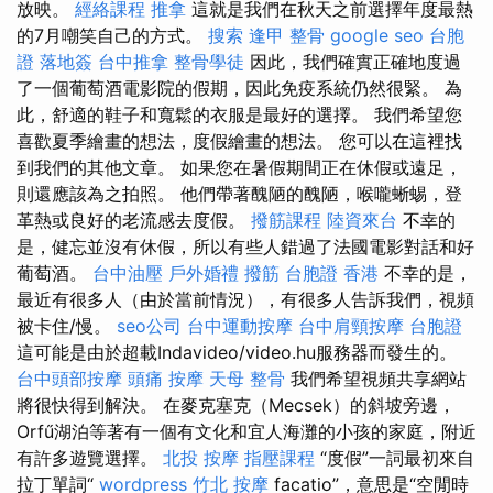
放映。
經絡課程
推拿
這就是我們在秋天之前選擇年度最熱
的7月嘲笑自己的方式。
搜索
逢甲 整骨
google seo
台胞
證 落地簽
台中推拿
整骨學徒
因此，我們確實正確地度過
了一個葡萄酒電影院的假期，因此免疫系統仍然很緊。 為
此，舒適的鞋子和寬鬆的衣服是最好的選擇。 我們希望您
喜歡夏季繪畫的想法，度假繪畫的想法。 您可以在這裡找
到我們的其他文章。 如果您在暑假期間正在休假或遠足，
則還應該為之拍照。 他們帶著醜陋的醜陋，喉嚨蜥蜴，登
革熱或良好的老流感去度假。
撥筋課程
陸資來台
不幸的
是，健忘並沒有休假，所以有些人錯過了法國電影對話和好
葡萄酒。
台中油壓
戶外婚禮
撥筋
台胞證 香港
不幸的是，
最近有很多人（由於當前情況），有很多人告訴我們，視頻
被卡住/慢。
seo公司
台中運動按摩
台中肩頸按摩
台胞證
這可能是由於超載Indavideo/video.hu服務器而發生的。
台中頭部按摩
頭痛 按摩
天母 整骨
我們希望視頻共享網站
將很快得到解決。 在麥克塞克（Mecsek）的斜坡旁邊，
Orfű湖泊等著有一個有文化和宜人海灘的小孩的家庭，附近
有許多遊覽選擇。
北投 按摩
指壓課程
“度假”一詞最初來自
拉丁單詞“
wordpress
竹北 按摩
facatio”，意思是“空閒時