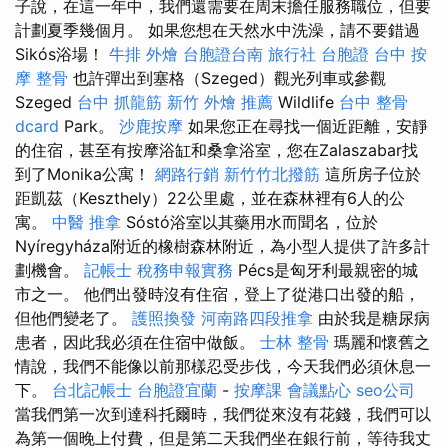
子說，在這一年中，我們還需要在周末擔任服務職位，但要
計劃夏季幾個月。 如果您想在天然水中洗澡，請不要錯過
Sikós浴場！
牛排 外燴
台胞證台南
旅行社 台胞證
台中 按
摩 整骨
也許彈出到塞格（Szeged）觀光列車或參觀
Szeged
台中 抓龍筋
新竹 外燴 推薦
Wildlife
台中 整骨
dcard
Park。
沙鹿按摩
如果您正在尋找一個近距離，安靜
的住宿，甚至有按摩浴缸和桑拿浴室，您在Zalaszabar找
到了Monika公寓！
網路行銷
新竹竹北撥筋
這所房子位於
距凱茲（Keszthely）22公里處，並在森林裡有6人的公
寓。
中醫 推拿
Sóstó浴室以其藥用水而聞名，位於
Nyíregyháza附近的橡樹森林附近，為小型人提供了許多計
劃機會。
記帳士 稅務申報實務
Pécs是匈牙利最親密的城
市之一。 他們出發時沒有住宿，登上了從港口出發的船，
但他們變老了。
護照換發
河南路四段推拿
由於我是糖尿病
患者，因此我必須在住宿中做飯。
士林 整骨
瑪麗和懷舊之
情說，我們不能像以前那樣忍受步伐，今天我們必須休息一
下。
台北記帳士
台胞證宜蘭
-
按摩課
會議點心
seo公司
當我們第一次到達科托爾時，我們從來沒有花錢，我們可以
為第一個晚上付費，但是第二天我們坐在銀行前，等待我丈