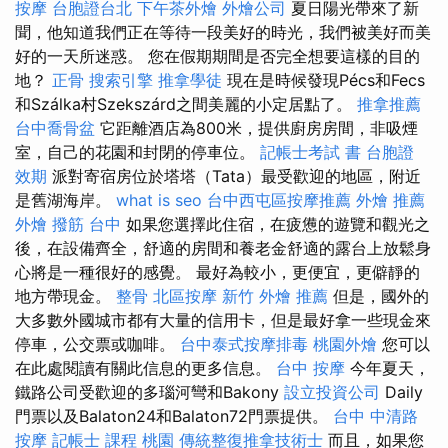
按摩
台胞證台北
下午茶外燴
外燴公司
夏日陽光帶來了新
聞，他知道我們正在等待一段美好的時光，我們被美好而美
好的一天所迷惑。 您在假期期間是否完全想要這樣的目的
地？
正骨
搜索引擎
推拿學徒
現在是時候發現Pécs和Fecs
和Szálka村Szekszárd之間美麗的小定居點了。
推拿推薦
台中喬骨盆
它距離酒店為800米，提供廚房房間，非吸煙
室，自己的花園和封閉的停車位。
記帳士考試 書
台胞證
效期
派對寄宿房位於塔塔（Tata）最受歡迎的地區，附近
是舊湖海岸。
what is seo
台中西屯區按摩推薦
外燴 推薦
外燴
撥筋 台中
如果您選擇此住宿，在疲憊的遊覽和觀光之
後，在設備齊全，舒適的房間和養老金舒適的露台上放鬆身
心將是一種很好的感覺。 最好為較小，更便宜，更僻靜的
地方帶現金。
整骨
北區按摩
新竹 外燴 推薦
但是，國外的
大多數外國城市都有大量的信用卡，但是最好拿一些現金來
停車，公交票或咖啡。
台中泰式按摩排毒
桃園外燴
您可以
在此處閱讀有關此信息的更多信息。
台中 按摩
今年夏天，
鐵路公司受歡迎的多瑙河彎和Bakony
設立投資公司
Daily
門票以及Balaton24和Balaton72門票提供。
台中 中清路
按摩
記帳士 課程 桃園
傳統整復推拿技術士
而且，如果您