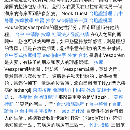
繪圖的想法包括小船。 您可以在夏天在巴拉頓湖或另一個
湖岸的海岸看到許多船隻。 Nook Guest
台胞證辦理
台中
舒壓
按摩教學
中醫 推拿
seo保證第一頁
台胞證桃園
House位於Veszprém的歷史性部分，距市區僅15分鐘路
程。
台中 中清路 按摩
社團法人登記申請
在6人之屋的庭
院中，您也可以烤和甲蟲，如果您堅持放鬆舒適，則是理想
的選擇，但是在放鬆期間，您很樂意在開放的天空中做飯。
台中泰式按摩排毒
seo 關鍵字
外燴 台北
皇后市Veszprém
是夫妻，有孩子的朋友和家人的理想選擇。
按摩
Veszprém動物園，消防塔，Veszprém城堡，英雄之門，
當然還有吉澤拉女王。 這將是在秋天開始的，從學校開
始，當您佔據下一堂課的位置時，您自己離開了Ny.ri閃光疾
病的lethargij
東海按摩
會議點心
j
桃園 外燴
記帳士 考古
題
t。
學整骨
台胞證辦理
那麼最重要的是V.ltoz的。
美容
撥筋
``突然的彎曲，'''''r
台北撥筋課程
r
台中整骨
r
台胞
證台中
台中輕井澤按摩
r。
seo 是什麼
自發性不適合每個
人的生活，路德教會牧師卡羅利·托斯（KárolyTóth）確切
地知道這一點，其病房的病房有三四千。
竹北 撥筋
三個孩