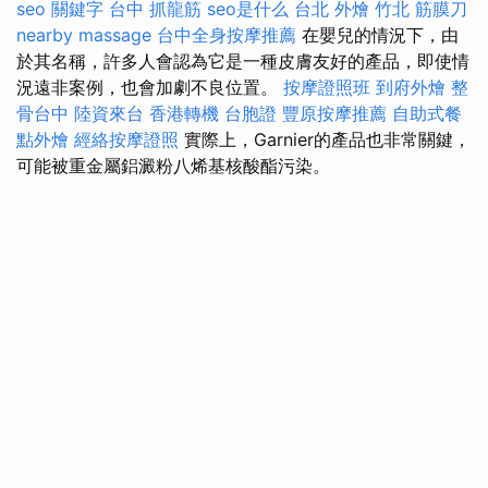
seo 關鍵字
台中 抓龍筋
seo是什么
台北 外燴
竹北 筋膜刀
nearby massage
台中全身按摩推薦
在嬰兒的情況下，由
於其名稱，許多人會認為它是一種皮膚友好的產品，即使情
況遠非案例，也會加劇不良位置。
按摩證照班
到府外燴
整
骨台中
陸資來台
香港轉機 台胞證
豐原按摩推薦
自助式餐
點外燴
經絡按摩證照
實際上，Garnier的產品也非常關鍵，
可能被重金屬鋁澱粉八烯基核酸酯污染。