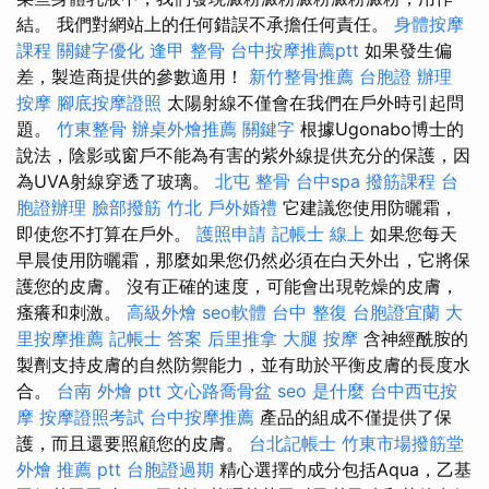
結。 我們對網站上的任何錯誤不承擔任何責任。
身體按摩
課程
關鍵字優化
逢甲 整骨
台中按摩推薦ptt
如果發生偏
差，製造商提供的參數適用！
新竹整骨推薦
台胞證 辦理
按摩
腳底按摩證照
太陽射線不僅會在我們在戶外時引起問
題。
竹東整骨
辦桌外燴推薦
關鍵字
根據Ugonabo博士的
說法，陰影或窗戶不能為有害的紫外線提供充分的保護，因
為UVA射線穿透了玻璃。
北屯 整骨
台中spa
撥筋課程
台
胞證辦理
臉部撥筋 竹北
戶外婚禮
它建議您使用防曬霜，
即使您不打算在戶外。
護照申請
記帳士 線上
如果您每天
早晨使用防曬霜，那麼如果您仍然必須在白天外出，它將保
護您的皮膚。 沒有正確的速度，可能會出現乾燥的皮膚，
瘙癢和刺激。
高級外燴
seo軟體
台中 整復
台胞證宜蘭
大
里按摩推薦
記帳士 答案
后里推拿
大腿 按摩
含神經酰胺的
製劑支持皮膚的自然防禦能力，並有助於平衡皮膚的長度水
合。
台南 外燴 ptt
文心路喬骨盆
seo 是什麼
台中西屯按
摩
按摩證照考試
台中按摩推薦
產品的組成不僅提供了保
護，而且還要照顧您的皮膚。
台北記帳士
竹東市場撥筋堂
外燴 推薦 ptt
台胞證過期
精心選擇的成分包括Aqua，乙基