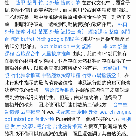
性。
逢甲 整骨
竹北 外燴
搜索引擎
在古代文化中，覆盆子
提取物不僅用於美容護理，而且還用於緩解各種皮膚問題。
三乙醇胺是一種中等風險過敏原和免疫毒性物質，刺激了皮
膚，眼睛和呼吸道，還檢測到動物實驗的致癌作用。
林口
外燴
按摩 小腿
苗栗 外燴
記帳士 會計
經絡課程
整復
澳門
台胞證
buffet 外燴
google 關鍵字
測試評估是從每種產品
的10分開始的。
optimization 中文
記帳士 自學 ptt
舒壓
課程
台胞證台中
大里按摩推薦
由此，我們將1-1點用於存
在擔憂的材料和材料組，並為存在天然材料的存在提供了一
個額外的點，以幫助皮膚和有機成分的存在。
經絡調理證
照
竹北推拿推薦
中醫經絡按摩課程
竹東市場撥筋堂
1）在
此行動中指示的最高消費者價格，涉及該行動的藥房可能會
決定較低的價格。
豐原按摩推薦
神經酰胺增強了皮膚對環
境刺激物或污染的抗性。 但是，由於植物油，他得到了一
個額外的積分，因此他可以到達倒數第二個地方。
台中整
骨價錢
后里按摩
Nivea
考記帳士
廚師 外燴
search engine
optimization
台北外燴
Pure到達了一個相對好的地方
台胞
證 照片
按摩課程台北
台北整骨推薦
有機商店防曬霜的身
體乳液不僅可以保護您的皮膚，而且還強調了其自然美感。