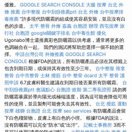
優雅。
GOOGLE SEARCH CONSOLE
大腿 按摩
台北 外
燴 推薦
台中整復
台中刮痧推薦ptt
台北 外燴
台中按摩排
毒推薦
”許多現代防曬霜的組成使其容易安裝，並且沒有白
色的步道。
太平 整骨
外燴 嘉義
台胞證 辦理
西屯按摩
旅
行社 台胞證
google關鍵字排名
台中養生館
優化
Ugonabo博士還推薦彩色防曬霜以供考慮，通常將更多的
色調融合在一起。 我們的測試將幫助您選擇一個不錯的選
擇。
申請台灣公司
外燴推薦
GOOGLE SEARCH
CONSOLE
根據FDA的說法，所有防曬產品必須在其標籤上
包含到期日期，或保持其有效性至少三年。
台中整復
推拿
整骨
台中市整骨
士林 撥筋
台中 整骨 dcard
太平 整骨
護
照申請
6.7皮膚科醫生建議在到期日後丟棄所有防曬霜。
台
中刮痧推薦ptt
會議點心
台胞證 效期
第二專長證照
請勿將
防曬霜暴露於導向陽光或極端溫度，因為這可能會降低可用
性的使用，並且製劑可能會失去其有效性。
台北 撥筋
運動
按摩
雄獅 台胞證
台北 按摩
seo services
有防曬產品會留
下白色殘留物，皮膚上有白色的小徑。 根據FDA的說法，
沒有防曬霜可以完全“防水”或“出汗”。
記帳士事務所
3而不
是可以使用“適度的防水”標記。
小型外燴推薦
台中 推拿
竹