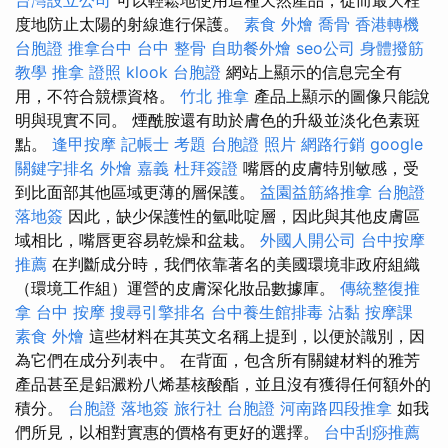
度地防止太陽的射線進行保護。
素食 外燴
喬骨
香港轉機
台胞證
推拿台中
台中 整骨
自助餐外燴
seo公司
身體撥筋
教學
推拿 證照
klook 台胞證
網站上顯示的信息完全有
用，不符合競標資格。
竹北 推拿
產品上顯示的圖像只能說
明與現實不同。 煙酰胺還有助於膚色的升級並淡化色素斑
點。
逢甲按摩
記帳士 考題
台胞證 照片
網路行銷
google
關鍵字排名
外燴 嘉義
杜拜簽證
嘴唇的皮膚特別敏感，受
到比面部其他區域更薄的層保護。
益園益筋絡推拿
台胞證
落地簽
因此，缺少保護性的氫吡啶層，因此與其他皮膚區
域相比，嘴唇更容易乾燥和盆栽。
外國人開公司
台中按摩
推薦
在判斷成分時，我們依靠著名的美國環境非政府組織
（環境工作組）運營的皮膚深化妝品數據庫。
傳統整復推
拿
台中 按摩
搜尋引擎排名
台中養生館排毒
沾黏
按摩課
素食 外燴
這些材料在其英文名稱上提到，以便於識別，因
為它們在成分列表中。 在背面，包含所有關鍵材料的雅芳
產品甚至是鋁澱粉八烯基核酸酯，並且沒有獲得任何額外的
積分。
台胞證 落地簽
旅行社 台胞證
河南路四段推拿
如我
們所見，以相對實惠的價格有更好的選擇。
台中刮痧推薦