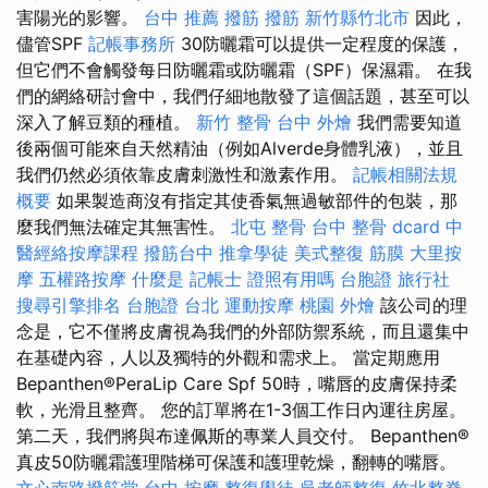
害陽光的影響。
台中 推薦 撥筋
撥筋 新竹縣竹北市
因此，
儘管SPF
記帳事務所
30防曬霜可以提供一定程度的保護，
但它們不會觸發每日防曬霜或防曬霜（SPF）保濕霜。 在我
們的網絡研討會中，我們仔細地散發了這個話題，甚至可以
深入了解豆類的種植。
新竹 整骨
台中 外燴
我們需要知道
後兩個可能來自天然精油（例如Alverde身體乳液），並且
我們仍然必須依靠皮膚刺激性和激素作用。
記帳相關法規
概要
如果製造商沒有指定其使香氣無過敏部件的包裝，那
麼我們無法確定其無害性。
北屯 整骨
台中 整骨 dcard
中
醫經絡按摩課程
撥筋台中
推拿學徒
美式整復 筋膜
大里按
摩
五權路按摩
什麼是
記帳士 證照有用嗎
台胞證 旅行社
搜尋引擎排名
台胞證 台北
運動按摩
桃園 外燴
該公司的理
念是，它不僅將皮膚視為我們的外部防禦系統，而且還集中
在基礎內容，人以及獨特的外觀和需求上。 當定期應用
Bepanthen®PeraLip Care Spf 50時，嘴唇的皮膚保持柔
軟，光滑且整齊。 您的訂單將在1-3個工作日內運往房屋。
第二天，我們將與布達佩斯的專業人員交付。 Bepanthen®
真皮50防曬霜護理階梯可保護和護理乾燥，翻轉的嘴唇。
文心南路撥筋堂
台中 按摩
整復學徒
吳老師整復
竹北整脊