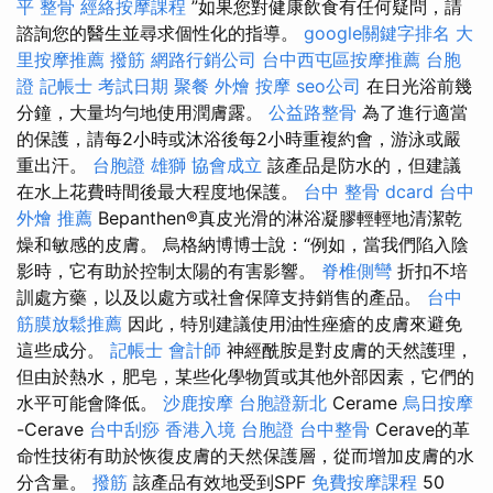
平 整骨
經絡按摩課程
”如果您對健康飲食有任何疑問，請
諮詢您的醫生並尋求個性化的指導。
google關鍵字排名
大
里按摩推薦
撥筋
網路行銷公司
台中西屯區按摩推薦
台胞
證
記帳士 考試日期
聚餐 外燴
按摩
seo公司
在日光浴前幾
分鐘，大量均勻地使用潤膚露。
公益路整骨
為了進行適當
的保護，請每2小時或沐浴後每2小時重複約會，游泳或嚴
重出汗。
台胞證 雄獅
協會成立
該產品是防水的，但建議
在水上花費時間後最大程度地保護。
台中 整骨 dcard
台中
外燴 推薦
Bepanthen®真皮光滑的淋浴凝膠輕輕地清潔乾
燥和敏感的皮膚。 烏格納博博士說：“例如，當我們陷入陰
影時，它有助於控制太陽的有害影響。
脊椎側彎
折扣不培
訓處方藥，以及以處方或社會保障支持銷售的產品。
台中
筋膜放鬆推薦
因此，特別建議使用油性痤瘡的皮膚來避免
這些成分。
記帳士 會計師
神經酰胺是對皮膚的天然護理，
但由於熱水，肥皂，某些化學物質或其他外部因素，它們的
水平可能會降低。
沙鹿按摩
台胞證新北
Cerame
烏日按摩
-Cerave
台中刮痧
香港入境 台胞證
台中整骨
Cerave的革
命性技術有助於恢復皮膚的天然保護層，從而增加皮膚的水
分含量。
撥筋
該產品有效地受到SPF
免費按摩課程
50