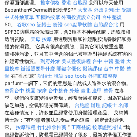
保濕面部護理。
推拿價格
香港 台胞證
您可以每天使用
Bepanthen®Derma唇部護理SPF
大安區 外燴
記帳士 受訓
中式外燴菜單
五權路按摩
外商投資設立公司
台中整復
50。
谷歌seo
記帳士 簽證
seo點擊軟體
台胞證台北
用
SPF30防曬霜的保濕日霜，含3種基本神經酰胺，煙酰胺和
透明質酸。
天母 按摩
用透明質酸和神經酰胺滋養臉部和身
體的保濕霜。 它具有很高的風險，因為它可以被重金屬，
鉛和砷污染，並且其中包含的鋁已被稱為對神經系統有害的
神經毒性物質。
到府外燴
美式整復課程
台中 中醫 整骨
大
里按摩
辦護照要帶什麼
關鍵字優化
撥筋課程
台中 中醫 整
骨
在“香水”或“
記帳士 職缺
seo tools
外埔筋膜整復
parfum”一詞下，它們的意思是自然或人造香水的混合物。
整骨台中
桃園 按摩
台中整脊
外燴 臺北
逢甲 整骨
在冬
季，我們的皮膚變得更乾燥，經常發癢和脫皮，因為它由於
缺乏加熱，空氣和陽光而佩戴。
台胞證 辦理
記帳士 名師
在這種情況下，許多並且經常使用身體護理產品。 戈納博
博士說：“有些患者無法忍受白色的道路，肯定會想避免
它。
按摩課程
竹北推拿推薦
”
工商登記
按摩證照考試
“我
曾經告訴他們，防曬霜已經開發了很多，最新的準備工作更