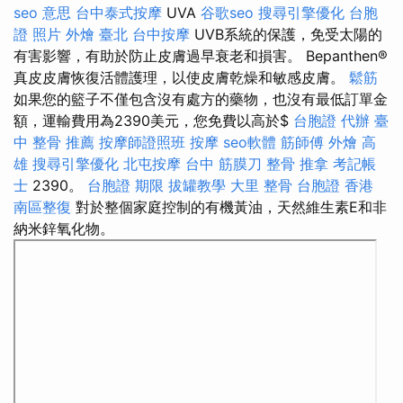
seo 意思
台中泰式按摩
UVA
谷歌seo
搜尋引擎優化
台胞
證 照片
外燴 臺北
台中按摩
UVB系統的保護，免受太陽的
有害影響，有助於防止皮膚過早衰老和損害。 Bepanthen®
真皮皮膚恢復活體護理，以使皮膚乾燥和敏感皮膚。
鬆筋
如果您的籃子不僅包含沒有處方的藥物，也沒有最低訂單金
額，運輸費用為2390美元，您免費以高於$
台胞證 代辦
臺
中 整骨 推薦
按摩師證照班
按摩
seo軟體
筋師傅
外燴 高
雄
搜尋引擎優化
北屯按摩
台中 筋膜刀
整骨 推拿
考記帳
士
2390。
台胞證 期限
拔罐教學
大里 整骨
台胞證 香港
南區整復
對於整個家庭控制的有機黃油，天然維生素E和非
納米鋅氧化物。