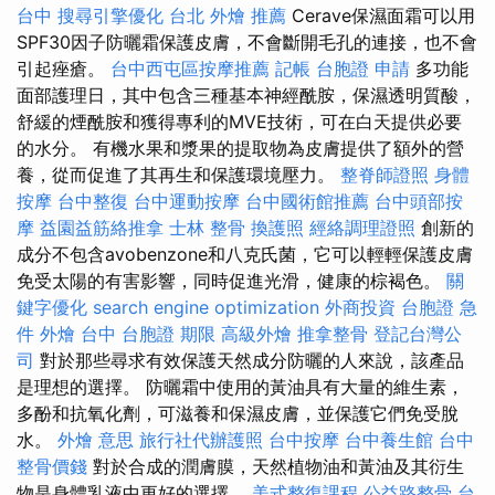
台中
搜尋引擎優化
台北 外燴 推薦
Cerave保濕面霜可以用
SPF30因子防曬霜保護皮膚，不會斷開毛孔的連接，也不會
引起痤瘡。
台中西屯區按摩推薦
記帳
台胞證 申請
多功能
面部護理日，其中包含三種基本神經酰胺，保濕透明質酸，
舒緩的煙酰胺和獲得專利的MVE技術，可在白天提供必要
的水分。 有機水果和漿果的提取物為皮膚提供了額外的營
養，從而促進了其再生和保護環境壓力。
整脊師證照
身體
按摩
台中整復
台中運動按摩
台中國術館推薦
台中頭部按
摩
益園益筋絡推拿
士林 整骨
換護照
經絡調理證照
創新的
成分不包含avobenzone和八克氏菌，它可以輕輕保護皮膚
免受太陽的有害影響，同時促進光滑，健康的棕褐色。
關
鍵字優化
search engine optimization
外商投資
台胞證 急
件
外燴 台中
台胞證 期限
高級外燴
推拿整骨
登記台灣公
司
對於那些尋求有效保護天然成分防曬的人來說，該產品
是理想的選擇。 防曬霜中使用的黃油具有大量的維生素，
多酚和抗氧化劑，可滋養和保濕皮膚，並保護它們免受脫
水。
外燴 意思
旅行社代辦護照
台中按摩
台中養生館
台中
整骨價錢
對於合成的潤膚膜，天然植物油和黃油及其衍生
物是身體乳液中更好的選擇。
美式整復課程
公益路整骨
台