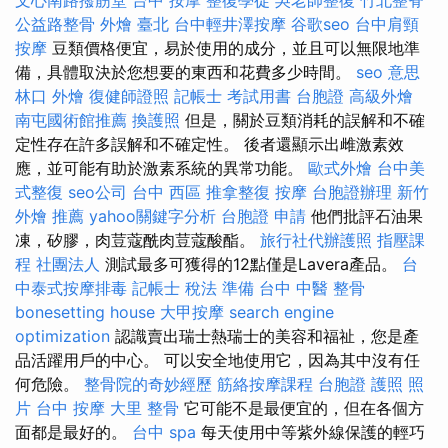
公益路整骨
外燴 臺北
台中輕井澤按摩
谷歌seo
台中肩頸
按摩
豆類價格便宜，易於使用的成分，並且可以無限地準
備，具體取決於您想要的東西和花費多少時間。
seo 意思
林口 外燴
復健師證照
記帳士 考試用書
台胞證
高級外燴
南屯國術館推薦
換護照
但是，關於豆類消耗的誤解和不確
定性存在許多誤解和不確定性。 後者還顯示出雌激素效
應，並可能有助於激素系統的異常功能。
歐式外燴
台中美
式整復
seo公司
台中 西區 推拿整復
按摩
台胞證辦理
新竹
外燴 推薦
yahoo關鍵字分析
台胞證 申請
他們批評石油果
凍，矽膠，肉荳蔻酰肉荳蔻酸酯。
旅行社代辦護照
指壓課
程
社團法人
測試最多可獲得的12點僅是Lavera產品。
台
中泰式按摩排毒
記帳士 稅法 準備
台中 中醫 整骨
bonesetting house
大甲按摩
search engine
optimization
認識賣出瑞士熱瑞士的美容和福祉，您是產
品活躍用戶的中心。 可以安全地使用它，因為其中沒有任
何危險。
整骨院的奇妙經歷
筋絡按摩課程
台胞證 護照 照
片
台中 按摩
大里 整骨
它可能不是最便宜的，但在各個方
面都是最好的。
台中 spa
每天使用中等紫外線保護的輕巧