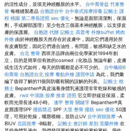
的活性成分，並填充神經酰胺的水平。
台中喬骨盆
竹東整
骨
每種縫製產品
台胞證台中
台中泰式按摩排毒
記帳士 課
程 桃園
第二專長證照
seo 優化
- 無論是面部清潔劑，保濕
劑，手或腳部護理）至少包含三個基本神經酰胺，以支撐皮
膚的保護層。
台胞證 代辦
記帳士 高普考
外燴buffet
烤肉
外燴
由於神經酰胺天然存在於皮膚中，因此它們適用於所
有皮膚類型，因此它們適合油性，有問題，敏感和缺乏水的
皮膚。
台北 整骨
西班牙品牌由兩位化學家於1994年創
立，目的是簡單但有效的cosmed（化妝品 無論年齡，皮膚
或生活方式如何，每天的防曬都是必不可少的。
台中楓樹6
街喬骨
台胞證台北
按摩
餐點外燴
護照申請
為此，我們彙
編了值得了解的11個與防曬有關的誤解的列表。
記帳士 稅
務士
Bepanthen®真皮滋養身體乳液護理非常乾燥和敏感的
皮膚。
rwd
中清路 按摩
推拿 證照
它立即舒緩並保濕，柔
軟而光滑長達48小時。
逢甲 整骨
關鍵字
Bepanthen®真
皮唇護理SPF
撥筋禁忌
SPF
大里 整骨
撥筋
seo 優化
50護
理，可用於乾燥，嘴唇模糊，並防止UV
台中肩頸按摩
-A
和UV
北區按摩
-B輻射。
記帳士 會計師 差別
宜蘭外燴
在
某些身體乳液中，我們發現澱粉澱粉澱粉澱粉澱粉，用作