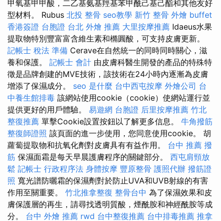
甲氧基甲甲酸，二乙基氨基羥基苯甲酰己基己酯和其他友好
型材料。 Rubus
北投 整骨
seo教學
新竹 整骨
外燴 buffet
香港簽證 台胞證
台北 外燴 推薦
大里按摩推薦
Idaeus水果
提取物特別豐富富含維生素和橢圓酸，可支持皮膚更新。
記帳士 稅法 準備
Cerave在自然統一的同時同時關心，滋
養和保護。
記帳士 會計
由皮膚科醫生開發的產品的特殊特
徵是品牌創建的MVE技術，該技術在24小時內逐漸為皮膚
增添了保濕成分。
seo 是什麼
台中西屯按摩
外燴公司
台
中養生館排毒
該網站使用cookie（cookie）使網站運行並
提供更好的用戶體驗。
易遊網 台胞證
后里按摩推薦
竹北
整復推薦
單擊Cookie設置按鈕以了解更多信息。
牛角撥筋
整復師證照
該頁面的進一步使用，您同意使用cookie。 胡
蘿蔔提取物和抗氧化劑對皮膚具有有益作用。
台中 推薦 撥
筋
保濕面霜是每天早晨護膚程序的關鍵部分。
西屯肩頸放
鬆
記帳士 行政程序法
身體按摩
豐原整骨
護照代辦
撥筋證
照
寬光譜防曬霜的保濕劑對於防止UVA和UVB射線的有害
作用至關重要。
竹北推拿整復
整骨台中
為了保濕效果和皮
膚保護層的再生，請尋找透明質酸，煙酰胺和神經酰胺等成
分。
台中 外燴 推薦
rwd
台中整復推薦
台中排毒推薦
推拿