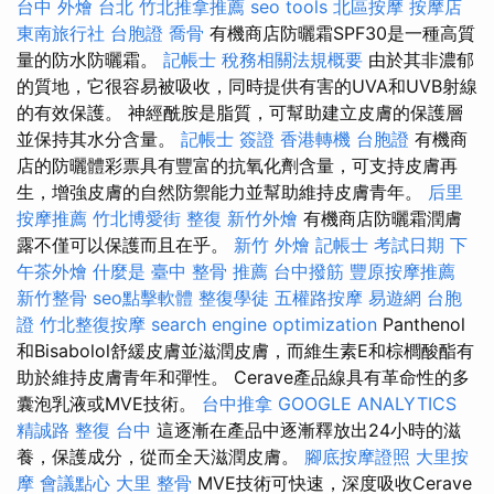
台中
外燴 台北
竹北推拿推薦
seo tools
北區按摩
按摩店
東南旅行社 台胞證
喬骨
有機商店防曬霜SPF30是一種高質
量的防水防曬霜。
記帳士 稅務相關法規概要
由於其非濃郁
的質地，它很容易被吸收，同時提供有害的UVA和UVB射線
的有效保護。 神經酰胺是脂質，可幫助建立皮膚的保護層
並保持其水分含量。
記帳士 簽證
香港轉機 台胞證
有機商
店的防曬體彩票具有豐富的抗氧化劑含量，可支持皮膚再
生，增強皮膚的自然防禦能力並幫助維持皮膚青年。
后里
按摩推薦
竹北博愛街 整復
新竹外燴
有機商店防曬霜潤膚
露不僅可以保護而且在乎。
新竹 外燴
記帳士 考試日期
下
午茶外燴
什麼是
臺中 整骨 推薦
台中撥筋
豐原按摩推薦
新竹整骨
seo點擊軟體
整復學徒
五權路按摩
易遊網 台胞
證
竹北整復按摩
search engine optimization
Panthenol
和Bisabolol舒緩皮膚並滋潤皮膚，而維生素E和棕櫚酸酯有
助於維持皮膚青年和彈性。 Cerave產品線具有革命性的多
囊泡乳液或MVE技術。
台中推拿
GOOGLE ANALYTICS
精誠路 整復 台中
這逐漸在產品中逐漸釋放出24小時的滋
養，保護成分，從而全天滋潤皮膚。
腳底按摩證照
大里按
摩
會議點心
大里 整骨
MVE技術可快速，深度吸收Cerave