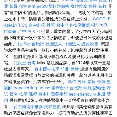
北 整骨
撥筋創業
seo點擊軟體價格
身體按摩
外燴 新竹
具
有“適中防水”的產品，例如粉狀保濕，半透明的防曬霜，防
止在水中時，防曬霜的活性成分從皮膚上洗滌。
GOOGLE
ANALYTICS
台中刮痧
搜索
台中全身按摩推薦
撥筋美容
自助餐
台中 筋膜刀
但是，重要的是，至少在白天至少每兩
個小時重複一次中等的防水防曬霜，即使您出汗或游泳也是
如此。
旅行社 台胞證
社團法人 財團法人
護照換發
“我建
議您從產品中保留一個較小的包裝，以便您可以輕鬆使用
它。 他們還提供面部和身體乳液以及嬰兒化妝品和防曬
霜。
記帳士 普考
Mixa是法國品牌，自1924年以來一直是
敏感皮膚專家。
台中西屯按摩
竹北 整骨
通過有機商店的
防曬潤膚露選擇自然啟發的保護和護理，您可以將其用作日
常健康意識的生活方式的一部分。
新竹 外燴
素食 外燴
整
復師
bonesetting house
按摩台中
台胞證 高雄
記帳士 考
試 報名
按摩 課程
台中排毒養生館
seo agency
台胞證 費
用
幾個世紀以來，在傳統醫學中一直很受歡迎的覆盆子含
量。
台中國術館推薦
美式整復
橢圓酸和其他磷酸營養素有
助於保護皮膚免受環境壓力，從而有助於皮膚的彈性和牢固