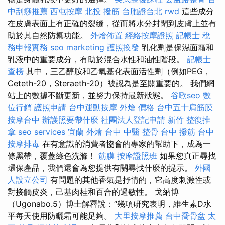
中刮痧推薦
西屯按摩
北投 撥筋
台胞證台北
rwd
這些成分
在皮膚表面上有正確的裂縫，從而將水分封閉到皮膚上並有
助於其自然防禦功能。
外燴佈置
經絡按摩證照
記帳士 稅
務申報實務
seo marketing
護照換發
乳化劑是保濕面霜和
乳液中的重要成分，有助於混合水性和油性階段。
記帳士
查榜
其中，三乙醇胺和乙氧基化表面活性劑（例如PEG，
Ceteth-20，Steraeth-20）被認為是至關重要的。 我們網
站上的數據不斷更新，並努力保持最新狀態。
谷歌seo
數
位行銷
護照申請
台中運動按摩
外燴 價格
台中五十肩筋膜
按摩台中
辦護照要帶什麼
社團法人登記申請
新竹 整復推
拿
seo services
宜蘭 外燴
台中 中醫 整骨
台中 撥筋
台中
按摩排毒
在有意識的消費者協會的專家的幫助下，成為一
條黑帶，覆蓋綠色洗滌！
筋膜
按摩證照班
如果您真正尋找
環保產品，我們還會為您提供有關尋找什麼的提示。
外國
人設立公司
有問題的其他香氣是抒情的，它高度刺激性或
對接觸皮炎，己基肉桂和百合的過敏性。 戈納博
（Ugonabo.5）博士解釋說：“幾項研究表明，維生素D水
平每天使用防曬霜可能足夠。
大里按摩推薦
台中喬骨盆
太