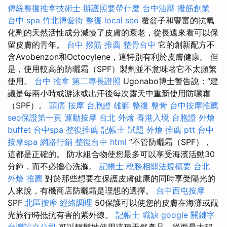
傳統整復推拿技術士
辦護照要帶什麼
台中油壓
撥筋創業
台中 spa
竹北博愛街 整復
local seo
覆盆子和豐富的抗氧
化劑的天然活性成分減慢了皮膚的衰老，從長遠來看可以保
留皮膚的青年。
台中 撥筋 推薦
整骨台中
它的創新配方不
含Avobenzon和Octocylene，這特別有利於皮膚健康。 但
是，使用較高的防曬霜（SPF）製劑並不意味著它不太頻繁
使用。
台中 推拿
第二專長證照
Ugonabo博士警告說：“建
議是每兩小時或游泳或出汗後每次露天中重新使用防曬霜
（SPF）。
頭痛 按摩
台胞證 雄獅
整復 整骨
台中按摩推薦
seo保證第一頁
運動按摩
台北 外燴
香港入境 台胞證
外燴
buffet
台中spa
整復推薦
記帳士 試題
外燴 推薦 ptt
台中
按摩spa
網路行銷
整復台中
html
”不管防曬霜（SPF），
這都是正確的。 防水組合物使您最多可以享受海濱活動30
分鐘，而不必擔心洗滌。
記帳士 稅務相關法規概要
台北
外燴 推薦
對於那些想要在保護皮膚健康的同時享受陽光的
人來說，有機商店防曬霜是理想的選擇。
台中西屯按摩
SPF
北區按摩
經絡調理
50保護可以使您的皮膚在海灘或觀
光旅行時抵抗有害的紫外線。
記帳士 職缺
google 關鍵字
台灣設立公司
可以輕鬆地使用這種天然產品，從而最大程