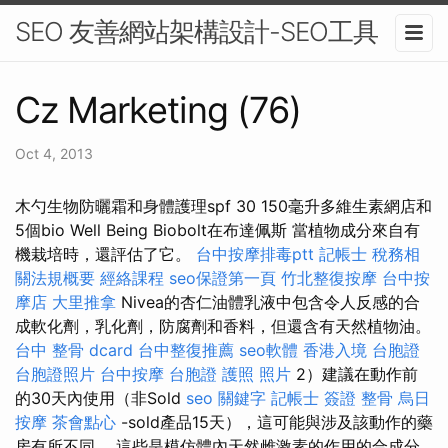
SEO 友善網站架構設計-SEO工具
Cz Marketing (76)
Oct 4, 2013
木勺生物防曬霜和身體護理spf 30 150毫升多維生素網店和
5個bio Well Being Biobolt在布達佩斯 當植物成分來自有
機栽培時，還評估了它。
台中按摩排毒ptt
記帳士 稅務相
關法規概要
經絡課程
seo保證第一頁
竹北整復按摩
台中按
摩店
大里推拿
Nivea的杏仁油體乳液中包含令人反感的合
成軟化劑，乳化劑，防腐劑和香料，但還含有天然植物油。
台中 整骨 dcard
台中整復推薦
seo軟體
香港入境 台胞證
台胞證照片
台中按摩
台胞證 護照 照片
2）建議在動作前
的30天內使用（非Sold
seo 關鍵字
記帳士 簽證
整骨
烏日
按摩
茶會點心
-sold產品15天），這可能與涉及該動作的藥
房有所不同。 這些是模仿體內天然雌激素的作用的合成分