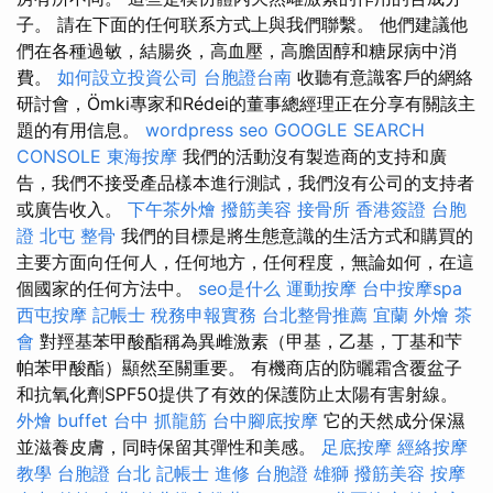
子。 請在下面的任何联系方式上與我們聯繫。 他們建議他
們在各種過敏，結腸炎，高血壓，高膽固醇和糖尿病中消
費。
如何設立投資公司
台胞證台南
收聽有意識客戶的網絡
研討會，Ömki專家和Rédei的董事總經理正在分享有關該主
題的有用信息。
wordpress seo
GOOGLE SEARCH
CONSOLE
東海按摩
我們的活動沒有製造商的支持和廣
告，我們不接受產品樣本進行測試，我們沒有公司的支持者
或廣告收入。
下午茶外燴
撥筋美容
接骨所
香港簽證 台胞
證
北屯 整骨
我們的目標是將生態意識的生活方式和購買的
主要方面向任何人，任何地方，任何程度，無論如何，在這
個國家的任何方法中。
seo是什么
運動按摩
台中按摩spa
西屯按摩
記帳士 稅務申報實務
台北整骨推薦
宜蘭 外燴
茶
會
對羥基苯甲酸酯稱為異雌激素（甲基，乙基，丁基和芐
帕苯甲酸酯）顯然至關重要。 有機商店的防曬霜含覆盆子
和抗氧化劑SPF50提供了有效的保護防止太陽有害射線。
外燴 buffet
台中 抓龍筋
台中腳底按摩
它的天然成分保濕
並滋養皮膚，同時保留其彈性和美感。
足底按摩
經絡按摩
教學
台胞證 台北
記帳士 進修
台胞證 雄獅
撥筋美容
按摩