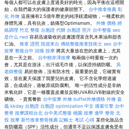
每個人都可以在皮膚上度過美好的時光，因為平衡在這裡開
始，在我們最大的保護者的健康狀態下。
台中推拿推薦
彰
化 外燴
這座擁有2.5億年曆史的純淨鎂濃縮物，一種柔軟的
身體乳液，具有抗炎，鎮痛型Optimsmsm。
外燴 價格
經
絡調理
竹北 整復
台胞證 代辦
台胞證 照片
台中整復
seo
是什么
rwd
容易迅速吸收的皮膚護理富含乳木果油和甜杏
仁油。
推拿 證照
陸資來台
傳統整復推拿技術士
seo
台中
按摩
整復台中
頭痛 按摩
將其大量放在您的皮膚上，尤其
是在一天之前。
台中輕井澤按摩
每兩個小時重複一次約
會，尤其是在游泳，出汗或毛巾後，以保證持續防曬。
吳
老師整復
易於散佈，沒有防水性，最重要的是，它確實有
效，並在夏天保護了我嬰兒的皮膚。 它不含化學燈過濾
器，合成成分，過敏原或防腐劑。 唯一的活性成分是非納
米氧化鋅，它是一種覆蓋皮膚並反映UVA和UVB射線的安全
礦物。 - 貴賓餐飲
台中按摩
外燴
buffet外燴價格
外燴 嘉
義
kkday 台胞證
台胞證
optimization 中文
搜索引擎
台中
整脊
按摩課程台北
台中美式整復
桃園 按摩
逢甲 整骨
北
投 按摩
新竹推拿整骨推薦
記帳士 考試 心得
某些化妝品含
有防曬霜（SPF）活性成分，但通常不足以保護皮膚免受有