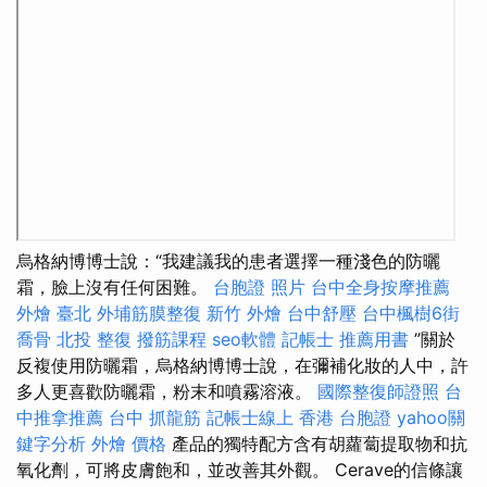
烏格納博博士說：“我建議我的患者選擇一種淺色的防曬
霜，臉上沒有任何困難。
台胞證 照片
台中全身按摩推薦
外燴 臺北
外埔筋膜整復
新竹 外燴
台中舒壓
台中楓樹6街
喬骨
北投 整復
撥筋課程
seo軟體
記帳士 推薦用書
”關於
反複使用防曬霜，烏格納博博士說，在彌補化妝的人中，許
多人更喜歡防曬霜，粉末和噴霧溶液。
國際整復師證照
台
中推拿推薦
台中 抓龍筋
記帳士線上
香港 台胞證
yahoo關
鍵字分析
外燴 價格
產品的獨特配方含有胡蘿蔔提取物和抗
氧化劑，可將皮膚飽和，並改善其外觀。 Cerave的信條讓